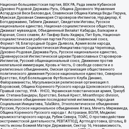
Национал-большевистская партия, ВЕК РА, Рада земли Кубанской
Духовно Родовой Державы Русь, Община Духовного Управления
Асгардской Веси Беловодья, Славянская Община Капища Веды Перуна,
Мужская Духовная Семинария Староверов-Инглингов, Нурджулар, К
Богодержавию, Таблиги Джамаат, Свидетели Иеговы, Русское
национальное единство, Национал-социалистическое общество,
Джамаат мувахидов, Объединенный Вилайат Кабарды, Балкарии и
Карачая, Союз славян, Ат-Такфир Валь-Хиджра, Пит Буль, Национал-
социалистическая рабочая партия России, Славянский союз,
Формат-18, Благородный Орден Дьявола, Армия воли народа,
Национальная Социалистическая Инициатива города Череповца,
Духовно-Родовая Держава Русь, Русское национальное единство,
Древнерусской Инглистической церкви Православных Староверов-
Инглингов, Русский общенациональный союз, Движение против
нелегальной иммиграции, Кровь и Честь, О свободе совести и о
религиозных объединениях, Омская организация общественного
политического движения Русское национальное единство, Северное
Братство, Клуб Болельщиков Футбольного Клуба Динамо,
Файзрахманисты, Мусульманская религиозная организация п.
Боровский, Община Коренного Русского народа Щелковского района,
Правый сектор, УНА - УНСО, Украинская повстанческая армия, Тризуб
им. Степана Бандеры, Братство, Белый Крест, Misanthropic division,
Религиозное объединение последователей инглиизма, Народная
Социальная Инициатива, TulaSkins, Этнополитическое объединение
Русские, Русское национальное объединение Атака, Мечеть Мирмамеда,
Община Коренного Русского народа г. Астрахани, ВОЛЯ, Меджлис
крымскотатарского народа, Рубеж Севера, ТОЙС, О противодействии
экстремистской деятельности, РЕВТАТПОД, Артподготовка, Штольц, В
честь иконы Божией Матери Державная, Сектор 16, Независимость,