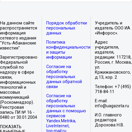
На данном сайте
Порядок обработки
Учредитель и
распространяется
персональных
издатель ООО ИА
информация
данных
«Инфорос».
сетевого издания
Политика
Адрес
"Усть-Абаканские
конфиденциальности
учредителя,
известия".
и защиты
издателя,
Зарегистрировано
информации
редакции: 117218,
Федеральной
Россия, г. Москва,
Согласие на
службой по
ул.
обработку
надзору в сфере
Кржижановского,
персональных
связи,
д.13, кор. 2
данных обратной
информационных
связи
Телефон: +7 (495)
технологий и
718-84-11
массовых
Согласие на
коммуникаций
обработку
E-mail:
(Роскомнадзор).
персональных
info@uagazeta.ru
Реестровая
данных с помощью
запись ПИ № 16 -
И.О. главного
сервисов
0480 от 30.01.2004
редактора
Yandex.Metrika,
Дорохова Н.В.
LiveInternet,
ПОКАЗАТЬ
top.mail.ru
БАННЕРНЫЕ