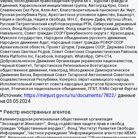
Фирма, Молодежная правозащитная группа МПГ, Курсом Правды и
Единения, Каракольская инициативная группа, Автоград Крю, Союз
Славянских Сил Руси, Алля-Аят, Благотворительный пансионат Ак Умут,
Русская республика Русь, Арестантское уголовное единство, Башкорт,
Нация и свобода, Нация и свобода, W.H.С., Фалунь Дафа, Иртыш Ultras,
Русский Патриотический клуб-Новокузнецк/РПК, Сибирский державный
союз, Фонд борьбы с коррупцией, Фонд защиты прав граждан, Штабы
Навального, Совет граждан СССР Прикубанского округа г. Краснодара,
Мужское государство, Народное объединение русского движения,
Народное движение Адат, Народный совет граждан РСФСР СССР
Архангельской области, Проект Штурм, Граждане СССР, Держава Союз
Советских Светлых Родов, Совет Советских Социалистических Районов,
Meta Platforms Inc, Facebook, Instagram, WhatsApp, СИЧ-С14,
Добровольческое Движение Организации украинских националистов,
Черный Комитет, Татарстанское Региональное Всетатарское
общественное движение, Невоград, Молодежное Демократическое
Движение Весна, Верховный Совет Татарской Автономной Советской
Социалистической Республики, Конгресс ойрат-калмыцкого народа,
Исполнительный комитет совета народных депутатов Красноярского
края, Этническое национальное объединение, ЛГБТ, Я.МЫ Сергей Фургал
Источник:
https://minjust.gov.ru/ru/documents/7822/
данные
на
03.05.2024
* Реестр иностранных агентов:
Калининградская региональная общественная организация "Экозащита!-Женсовет", Фонд содействия защите прав и свобод граждан "Общественный вердикт", Фонд "Институт Развития Свободы Информации", Частное учреждение "Информационное агентство МЕМО. РУ", Региональная общественная организация "Общественная комиссия по сохранению наследия академика Сахарова", Фонд поддержки свободы прессы, Санкт-Петербургская общественная правозащитная организация "Гражданский контроль", Межрегиональная общественная организация "Информационно-просветительский центр "Мемориал", Региональный Фонд "Центр Защиты Прав Средств Массовой Информации", с 05.12.2023 Фонд "Центр Защиты Прав Средств массовой информации", Региональная общественная благотворительная организация помощи беженцам и мигрантам "Гражданское содействие", Негосударственное образовательное учреждение дополнительного профессионального образования (повышение квалификации) специалистов "АКАДЕМИЯ ПО ПРАВАМ ЧЕЛОВЕКА", Свердловская региональная общественная организация "Сутяжник", Автономная некоммерческая организация "Центр независимых социологических исследований", Союз общественных объединений "Российский исследовательский центр по правам человека", Региональное общественное учреждение научно-информационный центр "МЕМОРИАЛ", Некоммерческая организация "Фонд защиты гласности", Автономная некоммерческая организация "Институт прав человека", Городская общественная организация "Екатеринбургское общество "МЕМОРИАЛ", Городская общественная организация "Рязанское историко-просветительское и правозащитное общество "Мемориал" (Рязанский Мемориал), Челябинский региональный орган общественной самодеятельности – женское общественное объединение "Женщины Евразии", Челябинский региональный орган общественной самодеятельности "Уральская правозащитная группа", Фонд содействия защите здоровья и социальной справедливости имени Андрея Рылькова, Автономная Некоммерческая Организация "Аналитический Центр Юрия Левады", Автономная некоммерческая организация социальной поддержки населения "Проект Апрель", Региональная общественная организация помощи женщинам и детям, находящимся в кризисной ситуации "Информационно-методический центр "Анна", Фонд содействия развитию массовых коммуникаций и правовому просвещению "Так-так-Так", Фонд содействия устойчивому развитию "Серебряная тайга", Свердловский региональный общественный фонд социальных проектов "Новое время", "Idel.Реалии", Кавказ.Реалии, Крым.Реалии, Телеканал Настоящее Время, Татаро-башкирская служба Радио Свобода (Azatliq Radiosi), Радио Свободная Европа/Радио Свобода (PCE/PC), "Сибирь.Реалии", "Фактограф", Благотворительный фонд помощи осужденным и их семьям, Автономная некоммерческая организация "Институт глобализации и социальных движений", Фонд "В защиту прав заключенных", Частное учреждение "Центр поддержки и содействия развитию средств массовой информации", Пензенский региональный общественный благотворительный фонд "Гражданский союз", "Север.Реалии", Некоммерческая организация Фонд "Правовая инициатива", Общество с ограниченной ответственностью "Радио Свободная Европа/Радио Свобода", Чешское информационное агентство "MEDIUM-ORIENT", Красноярская региональная общественная организация "Мы против СПИДа", Камалягин Денис Николаевич, Маркелов Сергей Евгеньевич, Пономарев Лев Александрович, Савицкая Людмила Алексеевна, Автономная некоммерческая организация "Центр по работе с проблемой насилия "НАСИЛИЮ.НЕТ", Межрегиональный профессиональный союз работников здравоохранения "Альянс врачей", Юридическое лицо, зарегистрированное в Латвийской Республике, SIA "Medusa Project" (регистрационный номер 40103797863, дата регистрации 10.06.2014), Некоммерческая организация "Фонд по борьбе с коррупцией", Автономная некоммерческая организация "Институт права и публичной политики", Баданин Роман Сергеевич, Гликин Максим Александрович, Железнова Мария Михайловна, Лукьянова Юлия Сергеевна, Маетная Елизавета Витальевна, Маняхин Петр Борисович, Чуракова Ольга Владимировна, Ярош Юлия Петровна, Юридическое лицо "The Insider SIA", зарегистрированное в Риге, Латвийская Республика (дата регистрации 26.06.2015), являющееся администратором доменного имени интернет-издания "The Insider SIA", https://theins.ru, Постернак Алексей Евгеньевич, Рубин Михаил Аркадьевич, Анин Роман Александрович, Юридическое лицо Istories fonds, зарегистрированное в Латвийской Республике (регистрационный номер 50008295751, дата регистрации 24.02.2020), Великовский Дмитрий Александрович, Долинина Ирина Николаевна, Мароховская Алеся Алексеевна, Шлейнов Роман Юрьевич, Шмагун Олеся Валентиновна, Общество с ограниченной ответственностью "Альтаир 2021", Общество с ограниченной ответственностью "Вега 2021", Общество с ограниченной ответственностью "Главный редактор 2021", Общество с ограниченной ответственностью "Ромашки монолит", Важенков Артем Валерьевич, Ивановская областная общественная организация "Центр гендерных исследований", Гурман Юрий Альбертович, Медиапроект "ОВД-Инфо", Егоров Владимир Владимирович, Жилинский Владимир Александрович, Общество с ограниченной ответственностью "ЗП", Иванова София Юрьевна, Карезина Инна Павловна, Кильтау Екатерина Викторовна, Петров Алексей Викторович, Пискунов Сергей Евгеньевич, Смирнов Сергей Сергеевич, Тихонов Михаил Сергеевич, Общество с ограниченной ответственностью "ЖУРНАЛИСТ-ИНОСТРАННЫЙ АГЕНТ", Арапова Галина Юрьевна, Вольтская Татьяна Анатольевна, Американская компания "Mason G.E.S. Anonymous Foundation" (США), являющаяся владельцем интернет-издания https://mnews.world/, Компания "Stichting Bellingcat", зарегистрированная в Нидерландах (дата регистрации 11.07.2018), Захаров Андрей Вячеславович, Клепиковская Екатерина Дмитриевна, Общество с ограниченной ответственностью "МЕМО", Перл Роман Александрович, Симонов Евгений Алексеевич, Соловьева Елена Анатольевна, Сотников Даниил Владимирович, Сурначева Елизавета Дмитриевна, Автономная некоммерческая организация по защите прав человека и информированию населения "Якутия – Наше Мнение", Общество с ограниченной ответственностью "Москоу диджитал медиа", с 26.01.2023 Общество с ограниченной ответственностью "Чайка Белые сады", Ветошкина Валерия Валерьевна, Заговора Максим Александрович, Межрегиональное общественное движение "Российская ЛГБТ - сеть", Оленичев Максим Владимирович, Павлов Иван Юрьевич, Скворцова Елена Сергеевна, Общество с ограниченной ответственностью "Как бы инагент", Кочетков Игорь Викторович, Общество с ограниченной ответственностью "Честные выборы", Еланчик Олег Александрович, Общество с ограниченной ответственностью "Нобелевский призыв", Гималова Регина Эмилевна, Григорьев Андрей Валерьевич, Григорьева Алина Александровна, Ассоциация по содействию защите прав призывников, альтернативнослужащих и военнослужащих "Правозащитная группа "Гражданин.Армия.Право", Хисамова Регина Фаритовна, Автономная некоммерческая организация по реализации социально-правовых программ "Лилит", Дальневосточное общественное движение "Маяк", Санкт-Петербургская ЛГБТ-инициативная группа "Выход", Инициативная группа ЛГБТ+ "Реверс", Алексеев Андрей Викторович, Бекбулатова Таисия Львовна, Беляев Иван Михайлович, Владыкина Елена Сергеевна, Гельман Марат Александрович, Никульшина Вероника Юрьевна, Толоконникова Надежда Андреевна, Шендерович Виктор Анатольевич, Общество с ограниченной ответственностью "Данное сообщение", Общество с ограниченной ответственностью Издательский дом "Новая глава", Айнбиндер Александра Александровна, Московский комьюнити-центр для ЛГБТ+инициатив, Благотворительный фонд развития филантропии, Deutsche Welle (Германия, Kurt-Schumacher-Strasse 3, 53113 Bonn), Борзунова Мария Михайловна, Воробьев Виктор Викторович, Голубева Анна Львовна, Константинова Алла Михайловна, Малкова Ирина Владимировна, Мурадов Мурад Абдулгалимович, Осетинская Елизавета Николаевна, Понасенков Евгений Николаевич, Ганапольский Матвей Юрьевич, Киселев Евгений Алексеевич, Борухович Ирина Григорьевна, Дремин Иван Тимофеевич, Дубровский Дмитрий Викторович, Красноярская региональная общественная организация поддержки и развития альтернативных образовательных технологий и межкультурных коммуникаций "ИНТЕРРА", Маяковская Екатерина Алексеевна, Фейгин Марк Захарович, Филимонов Андрей Викторович, Дзугкоева Регина Николаевна, Доброхотов Роман Александрович, Дудь Юрий Александрович, Елкин Сергей Владимирович, Кругликов Кирилл Игоревич, Сабунаева Мария Леонидовна, Семенов Алексей Владимирович, Шаинян Карен Багратович, Шульман Екатерина Михайловна, Асафьев Артур Валерьевич, Вахштайн Виктор Семенович, Венедиктов Алексей Алексеевич, Лушникова Екатерина Евгеньевна, Волков Леонид Михайлович, Невзоров Александр Глебович, Пархоменко Сергей Борисович, Сироткин Ярослав Николаевич, Кара-Мурза Владимир Владимирович, Баранова Наталья Владимировна, Гозман Леонид Яковлевич, Кагарлицкий Борис Юльевич, Климарев Михаил Валерьевич, Милов Владимир Станиславович, Автономная некоммерческая организация Краснодарский центр современного искусства "Типография", Моргенштерн Алишер Тагирович, Соболь Любовь Эдуардовна, Общество с ограниченной ответственностью "ЛИЗА НОРМ", Каспаров Гарри Кимович, Ходорковский Михаил Борисович, Общество с ограниченной ответственностью "Апрельские тезисы", Данилович Ирина Брониславовна, Кашин Олег Владимирович, Петров Николай Владимирович, Пивоваров Алексей Владимирович, Соколов Михаил Владимирович, Цветкова Юлия Владимировна, Чичваркин Евгений Александрович, Комитет против пыток/Команда против пыток, Общество с ограниченной ответственностью "Первый научный", Общество с ограниченной ответственностью "Вертолет и ко", Белоцерковская Вероника Борисовна, Кац Максим Евгеньевич, Лазарева Татьяна Юрьевна, Шаведдинов Руслан Табризович, Яшин Илья Валерьевич, Общество с ограниченной ответственностью "Иноагент ААВ", Алешковский Дмитрий Петрович, Альбац Евгения Марковна, Быков Дмитрий Львович, Галямина Юлия Евгеньевна, Лойко Сергей Леонидович, Мартынов Кирилл Константинович, Медведев Сергей Александрович, Крашенинников Федор Геннадиевич, Гордеева Катерина Вл