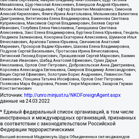
Михайловна, Щур Николай Алексеевич, Блинушов Андрей Юрьевич,
Мосин Алексей Геннадьевич, Гефтер Валентин Михайлович, Симонов
Алексей Кириллович, Флиге Ирина Анатольевна, Мельникова Валентина
Дмитриевна, Вититинова Елена Владимировна, Баженова Светлана
Куприяновна, Максимов Сергей Владимирович, Беляев Сергей
Иванович, Голубева Елена Николаевна, Ганнушкина Светлана
Алексеевна, Закс Елена Владимировна, Буртина Елена Юрьевна, Гендель
Людмила Залмановна, Кокорина Екатерина Алексеевна, Шуманов Илья
Вячеславович, Арапова Галина Юрьевна, Свечников Анатолий
Мариевич, Прохоров Вадим Юрьевич, Шахова Елена Владимировна,
Подузов Сергей Васильевич, Протасова Ирина Вячеславовна,
Литинский Леонид Борисович, Лукашевский Сергей Маркович, Бахмин
Вячеслав Иванович, Шабад Анатолий Ефимович, Сухих Дарья
Николаевна, Орлов Олег Петрович, Добровольская Анна Дмитриевна,
Королева Александра Евгеньевна, Смирнов Владимир Александрович,
Вицин Сергей Ефимович, Золотухин Борис Андреевич, Левинсон Лев
Семенович, Локшина Татьяна Иосифовна, Орлов Олег Петрович,
Полякова Мара Федоровна, Резник Генри Маркович, Захаров Герман
Константинович
Источник:
http://unro.minjust.ru/NKOForeignAgent.aspx
данные на
24.03.2022
* Единый федеральный список организаций, в том числе
иностранных и международных организаций, признанных
в соответствии с законодательством Российской
Федерации террористическими:
Высший военный Маджлисуль Шура Объединенных сил моджахедов