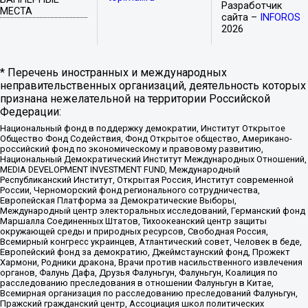
Разработчик
МЕСТА
сайта –
INFOROS
2026
* Перечень иностранных и международных
неправительственных организаций, деятельность которых
признана нежелательной на территории Российской
Федерации:
Национальный фонд в поддержку демократии, Институт Открытое
Общество Фонд Содействия, Фонд Открытое общество, Американо-
российский фонд по экономическому и правовому развитию,
Национальный Демократический Институт Международных Отношений,
MEDIA DEVELOPMENT INVESTMENT FUND, Международный
Республиканский Институт, Открытая Россия, Институт современной
России, Черноморский фонд регионального сотрудничества,
Европейская Платформа за Демократические Выборы,
Международный центр электоральных исследований, Германский фонд
Маршалла Соединенных Штатов, Тихоокеанский центр защиты
окружающей среды и природных ресурсов, Свободная Россия,
Всемирный конгресс украинцев, Атлантический совет, Человек в беде,
Европейский фонд за демократию, Джеймстаунский фонд, Прожект
Хармони, Родники дракона, Врачи против насильственного извлечения
органов, Фалунь Дафа, Друзья Фалуньгун, Фалуньгун, Коалиция по
расследованию преследования в отношении Фалуньгун в Китае,
Всемирная организация по расследованию преследований Фалуньгун,
Пражский гражданский центр, Ассоциация школ политических