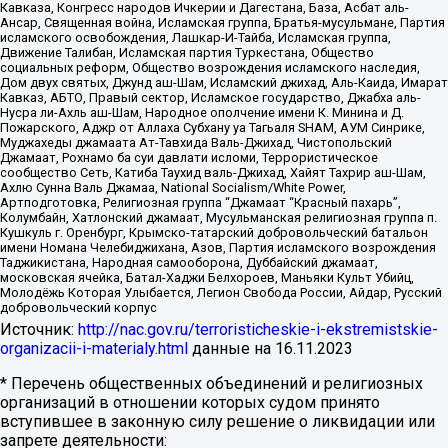
Кавказа, Конгресс народов Ичкерии и Дагестана, База, Асбат аль-
Ансар, Священная война, Исламская группа, Братья-мусульмане, Партия
исламского освобождения, Лашкар-И-Тайба, Исламская группа,
Движение Талибан, Исламская партия Туркестана, Общество
социальных реформ, Общество возрождения исламского наследия,
Дом двух святых, Джунд аш-Шам, Исламский джихад, Аль-Каида, Имарат
Кавказ, АБТО, Правый сектор, Исламское государство, Джабха аль-
Нусра ли-Ахль аш-Шам, Народное ополчение имени К. Минина и Д.
Пожарского, Аджр от Аллаха Субхану уа Тагьаля SHAM, АУМ Синрике,
Муджахеды джамаата Ат-Тавхида Валь-Джихад, Чистопольский
Джамаат, Рохнамо ба суи давлати исломи, Террористическое
сообщество Сеть, Катиба Таухид валь-Джихад, Хайят Тахрир аш-Шам,
Ахлю Сунна Валь Джамаа, National Socialism/White Power,
Артподготовка, Религиозная группа “Джамаат “Красный пахарь”,
Колумбайн, Хатлонский джамаат, Мусульманская религиозная группа п.
Кушкуль г. Оренбург, Крымско-татарский добровольческий батальон
имени Номана Челебиджихана, Азов, Партия исламского возрождения
Таджикистана, Народная самооборона, Дуббайский джамаат,
московская ячейка, Батал-Хаджи Белхороев, Маньяки Культ Убийц,
Молодёжь Которая Улыбается, Легион Свобода России, Айдар, Русский
добровольческий корпус
Источник:
http://nac.gov.ru/terroristicheskie-i-ekstremistskie-
organizacii-i-materialy.html
данные на
16.11.2023
* Перечень общественных объединений и религиозных
организаций в отношении которых судом принято
вступившее в законную силу решение о ликвидации или
запрете деятельности: