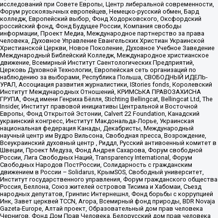
исследований при Совете Европы, Центр либеральной современности,
Форум русскоязычных европейцев, Немецко-русский обмен, Бард
колледж, Европейский выбор, Фонд Ходорковского, Оксфордский
российский фонд, Фонд Будущее России, Компания свободы
информации, Проект Медиа, Международное партнерство за права
человека, Духовное Управление Евангельских Христиан Украинской
Христианской Церкви, Новое Поколение, Духовное Учебное Заведение
Международный Библейский Колледж, Международное христианское
движение, Всемирный Институт Саентологических Предприятий,
Церковь Духовной Технологии, Европейская сеть организаций по
наблюдению за выборами, Республика Польша, СВОБОДНЫЙ ИДЕЛЬ-
УРАЛ, Ассоциация развития журналистики, IStories fonds, Королевский
Институт Международных Отношений, КРИМСЬКА ПРАВОЗАХИСНА
ГРУПА, Фонд имени Генриха Бёлля, Stichting Bellingcat, Bellingcat Ltd, The
Insider, Институт правовой инициативы Центральной и Восточной
Европы, Фонд Открытой Эстонии, Calvert 22 Foundation, Канадский
украинский конгресс, Институт Макдональда-Лорье, Украинская
национальная федерация Канады, Декабристы, Международный
научный центр им Вудро Вильсона, Свободная пресса, Возрождение,
Всеукраинский духовный центр , Риддл, Русский антивоенный комитет в
Швеции, Проект Медуза, Фонд Андрея Сахарова, Форум свободной
России, Лига Свободных Наций, Transparеncy International, Форум
Свободных Народов ПостРоссии, Солидарность с гражданским
движением в России – Solidarus, КрымSOS, Свободный университет,
Институт государственного управления, Форум гражданского общества
Россия, Беллона, Союз жителей островов Тисима и Хабомаи, Съезд
народных депутатов, Гринпис Интернешнл, Фонд борьбы с коррупцией
Инк, Завет церквей TCCN, Агора, Всемирный фонд природы, BDR Novaja
Gazeta-Europe, Алтай проект, Образовательный дом прав человека
Чернигов, Фонд Дом Прав Человека, Белорусский дом прав человека