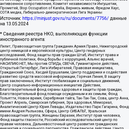
антивоенное сопротивление, Комитет независимости Ингушетии,
Прометей, Stop Occupation of Karelia, Вернись живым, Фридом Хаус,
СОТА медиа, Либерально-демократическая Лига Украины
Источник:
https://minjust.gov.ru/ru/documents/7756/
данные
на
13.05.2024
* Сведения реестра НКО, выполняющих функции
иностранного агента:
Лилит, Правозащитная группа Гражданин.Армия.Право, Нижегородский
центр немецкой и европейской культуры, Центр гендерных
исследований, Фонд защиты прав граждан Штаб, Институт права и
публичной политики, Фонд борьбы с коррупцией, Альянс врачей,
НАСИЛИЮ.НЕТ, Мы против СПИДа, СВЕЧА, Гуманитарное действие,
Открытый Петербург, Лига Избирателей, Правовая инициатива,
Гражданский Союз, Хасдей Ерушалаим, Центр поддержки и содействия
развитию средств массовой информации, Горячая Линия, В защиту
прав заключенных, Институт глобализации и социальных движений,
Центр социально-информационных инициатив Действие,
Благотворительный фонд охраны здоровья и защиты прав граждан,
Благотворительный фонд помощи осужденным и их семьям, Фонд
Тольятти, Новое время, Серебряная тайга, Так-Так-Так, Сова, центр Анна,
Проект Апрель, Самарская губерния, Эра здоровья, Мемориал,
Аналитический Центр Юрия Левады, Издательство Парк Гагарина, Фонд
имени Андрея Рылькова, Сфера, Центр СИБАЛЬТ, Уральская
правозащитная группа, Женщины Евразии, Институт прав человека,
Фонд защиты гласности, Российский исследовательский центр по
правам человека, Дальневосточный центр развития гражданских
инициатив и социального партнерства, Гражданское действие, Центр