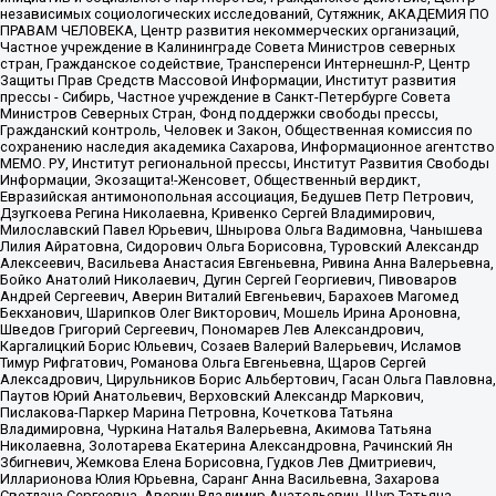
независимых социологических исследований, Сутяжник, АКАДЕМИЯ ПО
ПРАВАМ ЧЕЛОВЕКА, Центр развития некоммерческих организаций,
Частное учреждение в Калининграде Совета Министров северных
стран, Гражданское содействие, Трансперенси Интернешнл-Р, Центр
Защиты Прав Средств Массовой Информации, Институт развития
прессы - Сибирь, Частное учреждение в Санкт-Петербурге Совета
Министров Северных Стран, Фонд поддержки свободы прессы,
Гражданский контроль, Человек и Закон, Общественная комиссия по
сохранению наследия академика Сахарова, Информационное агентство
МЕМО. РУ, Институт региональной прессы, Институт Развития Свободы
Информации, Экозащита!-Женсовет, Общественный вердикт,
Евразийская антимонопольная ассоциация, Бедушев Петр Петрович,
Дзугкоева Регина Николаевна, Кривенко Сергей Владимирович,
Милославский Павел Юрьевич, Шнырова Ольга Вадимовна, Чанышева
Лилия Айратовна, Сидорович Ольга Борисовна, Туровский Александр
Алексеевич, Васильева Анастасия Евгеньевна, Ривина Анна Валерьевна,
Бойко Анатолий Николаевич, Дугин Сергей Георгиевич, Пивоваров
Андрей Сергеевич, Аверин Виталий Евгеньевич, Барахоев Магомед
Бекханович, Шарипков Олег Викторович, Мошель Ирина Ароновна,
Шведов Григорий Сергеевич, Пономарев Лев Александрович,
Каргалицкий Борис Юльевич, Созаев Валерий Валерьевич, Исламов
Тимур Рифгатович, Романова Ольга Евгеньевна, Щаров Сергей
Алексадрович, Цирульников Борис Альбертович, Гасан Ольга Павловна,
Паутов Юрий Анатольевич, Верховский Александр Маркович,
Пислакова-Паркер Марина Петровна, Кочеткова Татьяна
Владимировна, Чуркина Наталья Валерьевна, Акимова Татьяна
Николаевна, Золотарева Екатерина Александровна, Рачинский Ян
Збигневич, Жемкова Елена Борисовна, Гудков Лев Дмитриевич,
Илларионова Юлия Юрьевна, Саранг Анна Васильевна, Захарова
Светлана Сергеевна, Аверин Владимир Анатольевич, Щур Татьяна