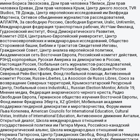
имени Бориса Звозскова, Дом прав человека Тбилиси, Дом прав
человека Ереван, Дом прав человека Крым, Центр дикого лосося, TVR
Studios, ТВ Дождь, Центр европейских исследований им Вилфрида
Мартенса, Сетевое объединение журналистов расследователей,
АЛЛАТРА, За свободную Россию, Свободная Бурятия, Uralic, UnKremlin,
Международная федерация транспортных рабочих, ИстЧам Финланд,
Гудзоновский институт, Фонд Демократического Развития,
Комитет-2024, Центрально-Европейский университет, Центр
восточноевропейских и международных исследований, Общество
Сторожевой башни, Библии и трактатов Свидетелей Иеговы,
Гражданский Совет, Центр анализа европейской политики,
Академическая сеть Восточная Европа, Российский комитет действия,
РЭНД корпорейшн, Русская Америка за демократию в России,
Настоящая Россия, Глобальная сеть журналистов-расследователей,
Служба поддержки, Свободная Россия Берлин, Свободная Россия
Северный Рейн-Вестфалия, Фонд глобальной помощи, Антивоенный
комитет России, Russie-Libertes, La Asocicion de Rusos Libres, Союз за
возвращение Северных территорий, Крымскотатарский Ресурсный
Центр, Глобальный союз IndustriALL, Russian Election Monitor, Article 19,
Мнение медиа, Федерация анархического черного креста, Радио
Свободная Европа, Германское общество изучения Восточной Европы,
Фонд имени Фридриха Эберта, XZ gGmbH, Мобильная академия
поддержки гендерной демократии и миротворчества, Форум имени
Льва Копелева, American Councils for International Education, Cultural
Vistas, Institute of International Education, Антивоенное движение Антальи,
Открытый диалог, Школа международных отношений и
государственной политики им Питера Мунка, Российско-канадский
демократический альянс, Школа международных отношений им
Нормана Патерсона, Центр Гражданских Свобод, Фонд Бориса Немцова
за Свободу, Фонд имени Фридриха Науманна за свободу, Феминистское