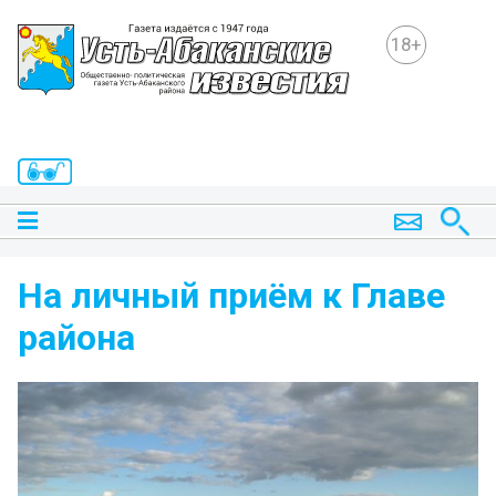
18+
На личный приём к Главе
района