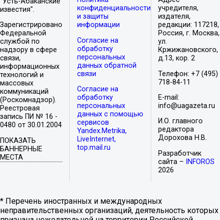
"Усть-Абаканские
конфиденциальности
учредителя,
известия".
и защиты
издателя,
Зарегистрировано
информации
редакции: 117218,
Федеральной
Россия, г. Москва,
Согласие на
службой по
ул.
обработку
надзору в сфере
Кржижановского,
персональных
связи,
д.13, кор. 2
данных обратной
информационных
связи
Телефон: +7 (495)
технологий и
718-84-11
массовых
Согласие на
коммуникаций
обработку
E-mail:
(Роскомнадзор).
персональных
info@uagazeta.ru
Реестровая
данных с помощью
запись ПИ № 16 -
И.О. главного
сервисов
0480 от 30.01.2004
редактора
Yandex.Metrika,
Дорохова Н.В.
LiveInternet,
ПОКАЗАТЬ
top.mail.ru
БАННЕРНЫЕ
Разработчик
МЕСТА
сайта –
INFOROS
2026
* Перечень иностранных и международных
неправительственных организаций, деятельность которых
признана нежелательной на территории Российской