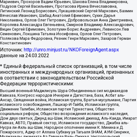
Мариевич, Прохоров Вадим Юрьевич, Шахова Елена Владимировна,
Подузов Сергей Васильевич, Протасова Ирина Вячеславовна,
Литинский Леонид Борисович, Лукашевский Сергей Маркович, Бахмин
Вячеслав Иванович, Шабад Анатолий Ефимович, Сухих Дарья
Николаевна, Орлов Олег Петрович, Добровольская Анна Дмитриевна,
Королева Александра Евгеньевна, Смирнов Владимир Александрович,
Вицин Сергей Ефимович, Золотухин Борис Андреевич, Левинсон Лев
Семенович, Локшина Татьяна Иосифовна, Орлов Олег Петрович,
Полякова Мара Федоровна, Резник Генри Маркович, Захаров Герман
Константинович
Источник:
http://unro.minjust.ru/NKOForeignAgent.aspx
данные на
24.03.2022
* Единый федеральный список организаций, в том числе
иностранных и международных организаций, признанных
в соответствии с законодательством Российской
Федерации террористическими:
Высший военный Маджлисуль Шура Объединенных сил моджахедов
Кавказа, Конгресс народов Ичкерии и Дагестана, База, Асбат аль-
Ансар, Священная война, Исламская группа, Братья-мусульмане, Партия
исламского освобождения, Лашкар-И-Тайба, Исламская группа,
Движение Талибан, Исламская партия Туркестана, Общество
социальных реформ, Общество возрождения исламского наследия,
Дом двух святых, Джунд аш-Шам, Исламский джихад, Аль-Каида, Имарат
Кавказ, АБТО, Правый сектор, Исламское государство, Джабха аль-
Нусра ли-Ахль аш-Шам, Народное ополчение имени К. Минина и Д.
Пожарского, Аджр от Аллаха Субхану уа Тагьаля SHAM, АУМ Синрике,
Муджахеды джамаата Ат-Тавхида Валь-Джихад, Чистопольский