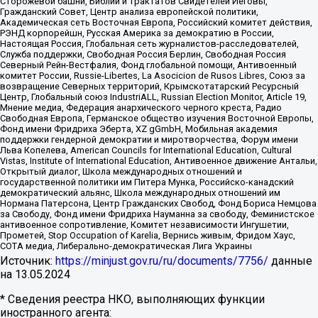
Сторожевой башни, Библии и трактатов Свидетелей Иеговы,
Гражданский Совет, Центр анализа европейской политики,
Академическая сеть Восточная Европа, Российский комитет действия,
РЭНД корпорейшн, Русская Америка за демократию в России,
Настоящая Россия, Глобальная сеть журналистов-расследователей,
Служба поддержки, Свободная Россия Берлин, Свободная Россия
Северный Рейн-Вестфалия, Фонд глобальной помощи, Антивоенный
комитет России, Russie-Libertes, La Asocicion de Rusos Libres, Союз за
возвращение Северных территорий, Крымскотатарский Ресурсный
Центр, Глобальный союз IndustriALL, Russian Election Monitor, Article 19,
Мнение медиа, Федерация анархического черного креста, Радио
Свободная Европа, Германское общество изучения Восточной Европы,
Фонд имени Фридриха Эберта, XZ gGmbH, Мобильная академия
поддержки гендерной демократии и миротворчества, Форум имени
Льва Копелева, American Councils for International Education, Cultural
Vistas, Institute of International Education, Антивоенное движение Антальи,
Открытый диалог, Школа международных отношений и
государственной политики им Питера Мунка, Российско-канадский
демократический альянс, Школа международных отношений им
Нормана Патерсона, Центр Гражданских Свобод, Фонд Бориса Немцова
за Свободу, Фонд имени Фридриха Науманна за свободу, Феминистское
антивоенное сопротивление, Комитет независимости Ингушетии,
Прометей, Stop Occupation of Karelia, Вернись живым, Фридом Хаус,
СОТА медиа, Либерально-демократическая Лига Украины
Источник:
https://minjust.gov.ru/ru/documents/7756/
данные
на
13.05.2024
* Сведения реестра НКО, выполняющих функции
иностранного агента: