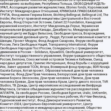
наблюдению за выборами, Республика Польша, СВОБОДНЫЙ ИДЕЛЬ-
УРАЛ, Ассоциация развития журналистики, IStories fonds, Королевский
Институт Международных Отношений, КРИМСЬКА ПРАВОЗАХИСНА
ГРУПА, Фонд имени Генриха Бёлля, Stichting Bellingcat, Bellingcat Ltd, The
Insider, Институт правовой инициативы Центральной и Восточной
Европы, Фонд Открытой Эстонии, Calvert 22 Foundation, Канадский
украинский конгресс, Институт Макдональда-Лорье, Украинская
национальная федерация Канады, Декабристы, Международный
научный центр им Вудро Вильсона, Свободная пресса, Возрождение,
Всеукраинский духовный центр , Риддл, Русский антивоенный комитет в
Швеции, Проект Медуза, Фонд Андрея Сахарова, Форум свободной
России, Лига Свободных Наций, Transparеncy International, Форум
Свободных Народов ПостРоссии, Солидарность с гражданским
движением в России – Solidarus, КрымSOS, Свободный университет,
Институт государственного управления, Форум гражданского общества
Россия, Беллона, Союз жителей островов Тисима и Хабомаи, Съезд
народных депутатов, Гринпис Интернешнл, Фонд борьбы с коррупцией
Инк, Завет церквей TCCN, Агора, Всемирный фонд природы, BDR Novaja
Gazeta-Europe, Алтай проект, Образовательный дом прав человека
Чернигов, Фонд Дом Прав Человека, Белорусский дом прав человека
имени Бориса Звозскова, Дом прав человека Тбилиси, Дом прав
человека Ереван, Дом прав человека Крым, Центр дикого лосося, TVR
Studios, ТВ Дождь, Центр европейских исследований им Вилфрида
Мартенса, Сетевое объединение журналистов расследователей,
АЛЛАТРА, За свободную Россию, Свободная Бурятия, Uralic, UnKremlin,
Международная федерация транспортных рабочих, ИстЧам Финланд,
Гудзоновский институт, Фонд Демократического Развития,
Комитет-2024, Центрально-Европейский университет, Центр
восточноевропейских и международных исследований, Общество