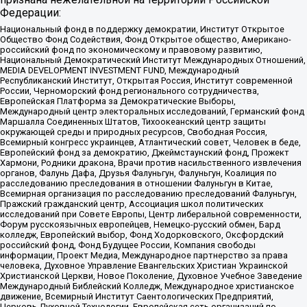
Федерации:
Национальный фонд в поддержку демократии, Институт Открытое
Общество Фонд Содействия, Фонд Открытое общество, Американо-
российский фонд по экономическому и правовому развитию,
Национальный Демократический Институт Международных Отношений,
MEDIA DEVELOPMENT INVESTMENT FUND, Международный
Республиканский Институт, Открытая Россия, Институт современной
России, Черноморский фонд регионального сотрудничества,
Европейская Платформа за Демократические Выборы,
Международный центр электоральных исследований, Германский фонд
Маршалла Соединенных Штатов, Тихоокеанский центр защиты
окружающей среды и природных ресурсов, Свободная Россия,
Всемирный конгресс украинцев, Атлантический совет, Человек в беде,
Европейский фонд за демократию, Джеймстаунский фонд, Прожект
Хармони, Родники дракона, Врачи против насильственного извлечения
органов, Фалунь Дафа, Друзья Фалуньгун, Фалуньгун, Коалиция по
расследованию преследования в отношении Фалуньгун в Китае,
Всемирная организация по расследованию преследований Фалуньгун,
Пражский гражданский центр, Ассоциация школ политических
исследований при Совете Европы, Центр либеральной современности,
Форум русскоязычных европейцев, Немецко-русский обмен, Бард
колледж, Европейский выбор, Фонд Ходорковского, Оксфордский
российский фонд, Фонд Будущее России, Компания свободы
информации, Проект Медиа, Международное партнерство за права
человека, Духовное Управление Евангельских Христиан Украинской
Христианской Церкви, Новое Поколение, Духовное Учебное Заведение
Международный Библейский Колледж, Международное христианское
движение, Всемирный Институт Саентологических Предприятий,
Церковь Духовной Технологии, Европейская сеть организаций по