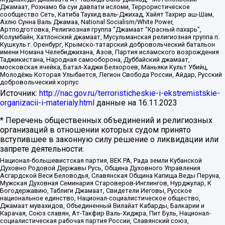
Джамаат, Рохнамо ба суи давлати исломи, Террористическое
сообщество Сеть, Катиба Таухид валь-Джихад, Хайят Тахрир аш-Шам,
Ахлю Сунна Валь Джамаа, National Socialism/White Power,
Артподготовка, Религиозная группа “Джамаат “Красный пахарь”,
Колумбайн, Хатлонский джамаат, Мусульманская религиозная группа п.
Кушкуль г. Оренбург, Крымско-татарский добровольческий батальон
имени Номана Челебиджихана, Азов, Партия исламского возрождения
Таджикистана, Народная самооборона, Дуббайский джамаат,
московская ячейка, Батал-Хаджи Белхороев, Маньяки Культ Убийц,
Молодёжь Которая Улыбается, Легион Свобода России, Айдар, Русский
добровольческий корпус
Источник:
http://nac.gov.ru/terroristicheskie-i-ekstremistskie-
organizacii-i-materialy.html
данные на
16.11.2023
* Перечень общественных объединений и религиозных
организаций в отношении которых судом принято
вступившее в законную силу решение о ликвидации или
запрете деятельности:
Национал-большевистская партия, ВЕК РА, Рада земли Кубанской
Духовно Родовой Державы Русь, Община Духовного Управления
Асгардской Веси Беловодья, Славянская Община Капища Веды Перуна,
Мужская Духовная Семинария Староверов-Инглингов, Нурджулар, К
Богодержавию, Таблиги Джамаат, Свидетели Иеговы, Русское
национальное единство, Национал-социалистическое общество,
Джамаат мувахидов, Объединенный Вилайат Кабарды, Балкарии и
Карачая, Союз славян, Ат-Такфир Валь-Хиджра, Пит Буль, Национал-
социалистическая рабочая партия России, Славянский союз,