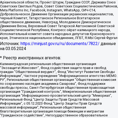
Архангельской области, Проект Штурм, Граждане СССР, Держава Союз
Советских Светлых Родов, Совет Советских Социалистических Районов,
Meta Platforms Inc, Facebook, Instagram, WhatsApp, СИЧ-С14,
Добровольческое Движение Организации украинских националистов,
Черный Комитет, Татарстанское Региональное Всетатарское
общественное движение, Невоград, Молодежное Демократическое
Движение Весна, Верховный Совет Татарской Автономной Советской
Социалистической Республики, Конгресс ойрат-калмыцкого народа,
Исполнительный комитет совета народных депутатов Красноярского
края, Этническое национальное объединение, ЛГБТ, Я.МЫ Сергей Фургал
Источник:
https://minjust.gov.ru/ru/documents/7822/
данные
на
03.05.2024
* Реестр иностранных агентов:
Калининградская региональная общественная организация "Экозащита!-Женсовет", Фонд содействия защите прав и свобод граждан "Общественный вердикт", Фонд "Институт Развития Свободы Информации", Частное учреждение "Информационное агентство МЕМО. РУ", Региональная общественная организация "Общественная комиссия по сохранению наследия академика Сахарова", Фонд поддержки свободы прессы, Санкт-Петербургская общественная правозащитная организация "Гражданский контроль", Межрегиональная общественная организация "Информационно-просветительский центр "Мемориал", Региональный Фонд "Центр Защиты Прав Средств Массовой Информации", с 05.12.2023 Фонд "Центр Защиты Прав Средств массовой информации", Региональная общественная благотворительная организация помощи беженцам и мигрантам "Гражданское содействие", Негосударственное образовательное учреждение дополнительного профессионального образования (повышение квалификации) специалистов "АКАДЕМИЯ ПО ПРАВАМ ЧЕЛОВЕКА", Свердловская региональная общественная организация "Сутяжник", Автономная некоммерческая организация "Центр независимых социологических исследований", Союз общественных объединений "Российский исследовательский центр по правам человека", Региональное общественное учреждение научно-информационный центр "МЕМОРИАЛ", Некоммерческая организация "Фонд защиты гласности", Автономная некоммерческая организация "Институт прав человека", Городская общественная организация "Екатеринбургское общество "МЕМОРИАЛ", Городская общественная организация "Рязанское историко-просветительское и правозащитное общество "Мемориал" (Рязанский Мемориал), Челябинский региональный орган общественной самодеятельности – женское общественное объединение "Женщины Евразии", Челябинский региональный орган общественной самодеятельности "Уральская правозащитная группа", Фонд содействия защите здоровья и социальной справедливости имени Андрея Рылькова, Автономная Некоммерческая Организация "Аналитический Центр Юрия Левады", Автономная некоммерческая организация социальной поддержки населения "Проект Апрель", Региональная общественная организация помощи женщинам и детям, находящимся в кризисной ситуации "Информационно-методический центр "Анна", Фонд содействия развитию массовых коммуникаций и правовому просвещению "Так-так-Так", Фонд содействия устойчивому развитию "Серебряная тайга", Свердловский региональный общественный фонд социальных проектов "Новое время", "Idel.Реалии", Кавказ.Реалии, Крым.Реалии, Телеканал Настоящее Время, Татаро-башкирская служба Радио Свобода (Azatliq Radiosi), Радио Свободная Европа/Радио Свобода (PCE/PC), "Сибирь.Реалии", "Фактограф", Благотворительный фонд помощи осужденным и их семьям, Автономная некоммерческая организация "Институт глобализации и социальных движений", Фонд "В защиту прав заключенных", Частное учреждение "Центр поддержки и содействия развитию средств массовой информации", Пензенский региональный общественный благотворительный фонд "Гражданский союз", "Север.Реалии", Некоммерческая организация Фонд "Правовая инициатива", Общество с ограниченной ответственностью "Радио Свободная Европа/Радио Свобода", Чешское информационное агентство "MEDIUM-ORIENT", Красноярская региональная общественная организация "Мы против СПИДа", Камалягин Денис Николаевич, Маркелов Сергей Евгеньевич, Пономарев Лев Александрович, Савицкая Людмила Алексеевна, Автономная некоммерческая организация "Центр по работе с проблемой насилия "НАСИЛИЮ.НЕТ", Межрегиональный профессиональный союз работников здравоохранения "Альянс врачей", Юридическое лицо, зарегистрированное в Латвийской Республике, SIA "Medusa Project" (регистрационный номер 40103797863, дата регистрации 10.06.2014), Некоммерческая организация "Фонд по борьбе с коррупцией", Автономная некоммерческая организация "Институт права и публичной политики", Баданин Роман Сергеевич, Гликин Максим Александрович, Железнова Мария Михайловна, Лукьянова Юлия Сергеевна, Маетная Елизавета Витальевна, Маняхин Петр Борисович, Чуракова Ольга Владимировна, Ярош Юлия Петровна, Юридическое лицо "The Insider SIA", зарегистрированное в Риге, Латвийская Республика (дата регистрации 26.06.2015), являющееся администратором доменного имени интернет-издания "The Insider SIA", https://theins.ru, Постернак Алексей Евгеньевич, Рубин Михаил Аркадьевич, Анин Роман Александрович, Юридическое лицо Istories fonds, зарегистрированное в Латвийской Республике (регистрационный номер 50008295751, дата регистрации 24.02.2020), Великовский Дмитрий Александрович, Долинина Ирина Николаевна, Мароховская Алеся Алексеевна, Шлейнов Роман Юрьевич, Шмагун Олеся Валентиновна, Общество с ограниченной ответственностью "Альтаир 2021", Общество с ограниченной ответственностью "Вега 2021", Общество с ограниченной ответственностью "Главный редактор 2021", Общество с ограниченной ответственностью "Ромашки монолит", Важенков Артем Валерьевич, Ивановская областная общественная организация "Центр гендерных исследований", Гурман Юрий Альбертович, Медиапроект "ОВД-Инфо", Егоров Владимир Владимирович, Жилинский Владимир Александрович, Общество с ограниченной ответственностью "ЗП", Иванова София Юрьевна, Карезина Инна Павловна, Кильтау Екатерина Викторовна, Петров Алексей Викторович, Пискунов Сергей Евгеньевич, Смирнов Сергей Сергеевич, Тихонов Михаил Сергеевич, Общество с ограниченной ответственностью "ЖУРНАЛИСТ-ИНОСТРАННЫЙ АГЕНТ", Арапова Галина Юрьевна, Вольтская Татьяна Анатольевна, Американская компания "Mason G.E.S. Anonymous Foundation" (США), являющаяся владельцем интернет-издания https://mnews.world/, Компания "Stichting Bellingcat", зарегистрированная в Нидерландах (дата регистрации 11.07.2018), Захаров Андрей Вячеславович, Клепиковская Екатерина Дмитриевна, Общество с ограниченной ответственностью "МЕМО", Перл Роман Александрович, Симонов Евгений Алексеевич, Соловьева Елена Анатольевна, Сотников Даниил Владимирович, Сурначева Елизавета Дмитриевна, Автономная некоммерческая организация по защите прав человека и информированию населения "Якутия – Наше Мнение", Общество с ограниченной ответственностью "Москоу диджитал медиа", с 26.01.2023 Общество с ограниченной ответственностью "Чайка Белые сады", Ветошкина Валерия Валерьевна, Заговора Максим Александрович, Межрегиональное общественное движение "Российская ЛГБТ - сеть", Оленичев Максим Владимирович, Павлов Иван Юрьевич, Скворцова Елена Сергеевна, Общество с ограниченной ответственностью "Как бы инагент", Кочетков Игорь Викторович, Общество с ограниченной ответственностью "Честные выборы", Еланчик Олег Александрович, Общество с ограниченной ответственностью "Нобелевский призыв", Гималова Регина Эмилевна, Григорьев Андрей Валерьевич, Григорьева Алина Александровна, Ассоциация по содействию защите прав призывников, альтернативнослужащих и военнослужащих "Правозащитная группа "Гражданин.Армия.Право", Хисамова Регина Фаритовна, Автономная некоммерческая организация по реализации социально-правовых программ "Лилит", Дальневосточное общественное движение "Маяк", Санкт-Петербургская ЛГБТ-инициативная группа "Выход", Инициативная группа ЛГБТ+ "Реверс", Алексеев Андрей Викторович, Бекбулатова Таисия Львовна, Беляев Иван Михайлович, Владыкина Елена Сергеевна, Гельман Марат Александрович, Никульшина Вероника Юрьевна, Толоконникова Надежда Андреевна, Шендерович Виктор Анатольевич, Общество с ограниченной ответственностью "Данное сообщение", Общество с ограниченной ответственностью Издательский дом "Новая глава", Айнбиндер Александра Александровна, Московский комьюнити-центр для ЛГБТ+инициатив, Благотворительный фонд развития филантропии, Deutsche Welle (Германия, Kurt-Schumacher-Strasse 3, 53113 Bonn), Борзунова Мария Михайловна, Воробьев Виктор Викторович, Голубева Анна Львовна, Константинова Алла Михайловна, Малкова Ирина Владимировна, Мурадов Мурад Абдулгалимович, Осетинская Елизавета Николаевна, Понасенков Евгений Николаевич, Ганапольский Матвей Юрьевич, Киселев Евгений Алексеевич, Борухович Ирина Григорьевна, Дремин Иван Тимофеевич, Дубровский Дмитрий Викторович, Красноярская региональная общественная организация поддержки и развития альтернативных образовательных технологий и межкультурных коммуникаций "ИНТЕРРА", Маяковская Екатерина Алексеевна, Фейгин Марк Захарович, Филимонов Андрей Викторович, Дзугкоева Регина Николаевна, Доброхотов Роман Александрович, Дудь Юрий Александрович, Елкин Сергей Владимирович, Кругликов Кирилл Игоревич, Сабунаева Мария Леонидовна, Семенов Алексей Владимирович, Шаинян Карен Багратович, Шульман Екатерина Михайловна, Асафьев Артур Валерьевич, Вахштайн Виктор Семенович, Венедиктов Алексей Алексеевич, Лушникова Екатерина Евгеньевна, Волков Леонид Михайлович, Невзоров Александр Глебович, Пархоменко Сергей Борисович, Сироткин Ярослав Николаевич, Кара-Мурза Владимир Владимирович, Баранова Наталья Владимировна, Гозман Леонид Яковлевич, Кагарлицкий Борис Юльевич, Климарев Михаил Валерьевич, Милов Владимир Станиславович, Автономная некоммерческая организация Краснодарский центр современного искусства "Типография", Моргенштерн Алишер Тагирович, Соболь Любовь Эдуардовна, Общество с ограниченной ответственностью "ЛИЗА НОРМ", Каспаров Гарри Кимович, Ходорковский Михаил Борисович, Общество с ограниченной ответственностью "Апрельские тезисы", Данилович Ирина Брониславовна, Кашин Олег Владимирович, Петров Николай Владимирович, Пивоваров Алексей Владимирович, Соколов Михаил Владимирович, Цветкова Юлия Владимировна, Чичваркин Евгений Александрович, Комитет против пыток/Команда против пыток, Общество с ограниченной ответственностью "Первый научный", Общество с ограниченной ответственностью "Вертолет и ко", Белоцерковская Вероника Борисовна, Кац Максим Евгеньевич, Лазарева Татьяна Юрьевна, Шаведдинов Руслан Табризович, Яшин Илья Валерьевич, Общество с ограниченной ответственностью "Иноагент ААВ", Алешковский Дмитрий Петрович, Альбац Евгения Марковна, Быков Дмитрий Львович, Галямина Юлия Евгеньевна, Лойко Сергей Леонидович, Мартынов Кирилл Константинович, Медведев Сергей Александрович, Крашенинников Федор Геннадиевич, Гордеева Катерина Вл