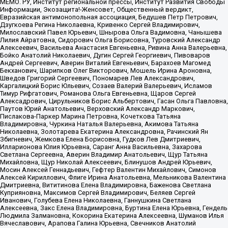
МЕМО. РУ, Институт региональной прессы, Институт Развития Свободы
Информации, Экозащита!-Женсовет, Общественный вердикт,
Евразийская антимонопольная ассоциация, Бедушев Петр Петрович,
Дзугкоева Регина Николаевна, Кривенко Сергей Владимирович,
Милославский Павел Юрьевич, Шнырова Ольга Вадимовна, Чанышева
Лилия Айратовна, Сидорович Ольга Борисовна, Туровский Александр
Алексеевич, Васильева Анастасия Евгеньевна, Ривина Анна Валерьевна,
Бойко Анатолий Николаевич, Дугин Сергей Георгиевич, Пивоваров
Андрей Сергеевич, Аверин Виталий Евгеньевич, Барахоев Магомед
Бекханович, Шарипков Олег Викторович, Мошель Ирина Ароновна,
Шведов Григорий Сергеевич, Пономарев Лев Александрович,
Каргалицкий Борис Юльевич, Созаев Валерий Валерьевич, Исламов
Тимур Рифгатович, Романова Ольга Евгеньевна, Щаров Сергей
Алексадрович, Цирульников Борис Альбертович, Гасан Ольга Павловна,
Паутов Юрий Анатольевич, Верховский Александр Маркович,
Пислакова-Паркер Марина Петровна, Кочеткова Татьяна
Владимировна, Чуркина Наталья Валерьевна, Акимова Татьяна
Николаевна, Золотарева Екатерина Александровна, Рачинский Ян
Збигневич, Жемкова Елена Борисовна, Гудков Лев Дмитриевич,
Илларионова Юлия Юрьевна, Саранг Анна Васильевна, Захарова
Светлана Сергеевна, Аверин Владимир Анатольевич, Щур Татьяна
Михайловна, Щур Николай Алексеевич, Блинушов Андрей Юрьевич,
Мосин Алексей Геннадьевич, Гефтер Валентин Михайлович, Симонов
Алексей Кириллович, Флиге Ирина Анатольевна, Мельникова Валентина
Дмитриевна, Вититинова Елена Владимировна, Баженова Светлана
Куприяновна, Максимов Сергей Владимирович, Беляев Сергей
Иванович, Голубева Елена Николаевна, Ганнушкина Светлана
Алексеевна, Закс Елена Владимировна, Буртина Елена Юрьевна, Гендель
Людмила Залмановна, Кокорина Екатерина Алексеевна, Шуманов Илья
Вячеславович, Арапова Галина Юрьевна, Свечников Анатолий