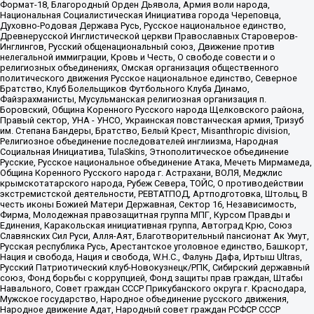
Формат-18, Благородный Орден Дьявола, Армия воли народа,
Национальная Социалистическая Инициатива города Череповца,
Духовно-Родовая Держава Русь, Русское национальное единство,
Древнерусской Инглистической церкви Православных Староверов-
Инглингов, Русский общенациональный союз, Движение против
нелегальной иммиграции, Кровь и Честь, О свободе совести и о
религиозных объединениях, Омская организация общественного
политического движения Русское национальное единство, Северное
Братство, Клуб Болельщиков Футбольного Клуба Динамо,
Файзрахманисты, Мусульманская религиозная организация п.
Боровский, Община Коренного Русского народа Щелковского района,
Правый сектор, УНА - УНСО, Украинская повстанческая армия, Тризуб
им. Степана Бандеры, Братство, Белый Крест, Misanthropic division,
Религиозное объединение последователей инглиизма, Народная
Социальная Инициатива, TulaSkins, Этнополитическое объединение
Русские, Русское национальное объединение Атака, Мечеть Мирмамеда,
Община Коренного Русского народа г. Астрахани, ВОЛЯ, Меджлис
крымскотатарского народа, Рубеж Севера, ТОЙС, О противодействии
экстремистской деятельности, РЕВТАТПОД, Артподготовка, Штольц, В
честь иконы Божией Матери Державная, Сектор 16, Независимость,
Фирма, Молодежная правозащитная группа МПГ, Курсом Правды и
Единения, Каракольская инициативная группа, Автоград Крю, Союз
Славянских Сил Руси, Алля-Аят, Благотворительный пансионат Ак Умут,
Русская республика Русь, Арестантское уголовное единство, Башкорт,
Нация и свобода, Нация и свобода, W.H.С., Фалунь Дафа, Иртыш Ultras,
Русский Патриотический клуб-Новокузнецк/РПК, Сибирский державный
союз, Фонд борьбы с коррупцией, Фонд защиты прав граждан, Штабы
Навального, Совет граждан СССР Прикубанского округа г. Краснодара,
Мужское государство, Народное объединение русского движения,
Народное движение Адат, Народный совет граждан РСФСР СССР