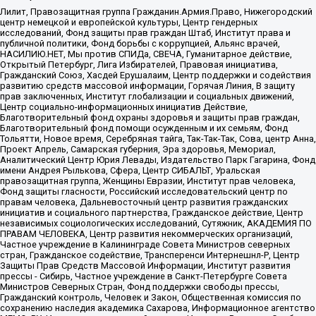
Лилит, Правозащитная группа Гражданин.Армия.Право, Нижегородский
центр немецкой и европейской культуры, Центр гендерных
исследований, Фонд защиты прав граждан Штаб, Институт права и
публичной политики, Фонд борьбы с коррупцией, Альянс врачей,
НАСИЛИЮ.НЕТ, Мы против СПИДа, СВЕЧА, Гуманитарное действие,
Открытый Петербург, Лига Избирателей, Правовая инициатива,
Гражданский Союз, Хасдей Ерушалаим, Центр поддержки и содействия
развитию средств массовой информации, Горячая Линия, В защиту
прав заключенных, Институт глобализации и социальных движений,
Центр социально-информационных инициатив Действие,
Благотворительный фонд охраны здоровья и защиты прав граждан,
Благотворительный фонд помощи осужденным и их семьям, Фонд
Тольятти, Новое время, Серебряная тайга, Так-Так-Так, Сова, центр Анна,
Проект Апрель, Самарская губерния, Эра здоровья, Мемориал,
Аналитический Центр Юрия Левады, Издательство Парк Гагарина, Фонд
имени Андрея Рылькова, Сфера, Центр СИБАЛЬТ, Уральская
правозащитная группа, Женщины Евразии, Институт прав человека,
Фонд защиты гласности, Российский исследовательский центр по
правам человека, Дальневосточный центр развития гражданских
инициатив и социального партнерства, Гражданское действие, Центр
независимых социологических исследований, Сутяжник, АКАДЕМИЯ ПО
ПРАВАМ ЧЕЛОВЕКА, Центр развития некоммерческих организаций,
Частное учреждение в Калининграде Совета Министров северных
стран, Гражданское содействие, Трансперенси Интернешнл-Р, Центр
Защиты Прав Средств Массовой Информации, Институт развития
прессы - Сибирь, Частное учреждение в Санкт-Петербурге Совета
Министров Северных Стран, Фонд поддержки свободы прессы,
Гражданский контроль, Человек и Закон, Общественная комиссия по
сохранению наследия академика Сахарова, Информационное агентство