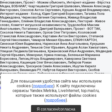
Для повышения удобства сайта мы используем
Источник:
https://minjust.gov.ru/uploaded/files/reestr-
cookies (
подробнее
). К сайту подключены
inostrannyih-agentov-22-03-2024.pdf
данные на
22.03.2024
сервисы Yandex.Metrika, LiveInternet, top.mail.ru,
которые также используют файлы cookies
Разработка -
(
подробнее
).
Я согласен/согласна