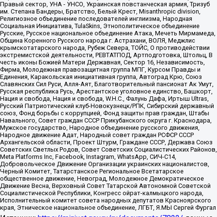
Правый сектор, УНА - УНСО, Украинская повстанческая армия, Тризуб
им. Степана Бандеры, Братство, Белый Крест, Misanthropic division,
Религиозное объединение последователей инглиизма, Народная
Социальная Инициатива, TulaSkins, Этнополитическое объединение
Русские, Русское национальное объединение Атака, Мечеть Мирмамеда,
Община Коренного Русского народа г. Астрахани, ВОЛЯ, Меджлис
крымскотатарского народа, Рубеж Севера, ТОЙС, О противодействии
экстремистской деятельности, РЕВТАТПОД, Артподготовка, Штольц, В
честь иконы Божией Матери Державная, Сектор 16, Независимость,
Фирма, Молодежная правозащитная группа МПГ, Курсом Правды и
Единения, Каракольская инициативная группа, Автоград Крю, Союз
Славянских Сил Руси, Алля-Аят, Благотворительный пансионат Ак Умут,
Русская республика Русь, Арестантское уголовное единство, Башкорт,
Нация и свобода, Нация и свобода, W.H.С., Фалунь Дафа, Иртыш Ultras,
Русский Патриотический клуб-Новокузнецк/РПК, Сибирский державный
союз, Фонд борьбы с коррупцией, Фонд защиты прав граждан, Штабы
Навального, Совет граждан СССР Прикубанского округа г. Краснодара,
Мужское государство, Народное объединение русского движения,
Народное движение Адат, Народный совет граждан РСФСР СССР
Архангельской области, Проект Штурм, Граждане СССР, Держава Союз
Советских Светлых Родов, Совет Советских Социалистических Районов,
Meta Platforms Inc, Facebook, Instagram, WhatsApp, СИЧ-С14,
Добровольческое Движение Организации украинских националистов,
Черный Комитет, Татарстанское Региональное Всетатарское
общественное движение, Невоград, Молодежное Демократическое
Движение Весна, Верховный Совет Татарской Автономной Советской
Социалистической Республики, Конгресс ойрат-калмыцкого народа,
Исполнительный комитет совета народных депутатов Красноярского
края, Этническое национальное объединение, ЛГБТ, Я.МЫ Сергей Фургал