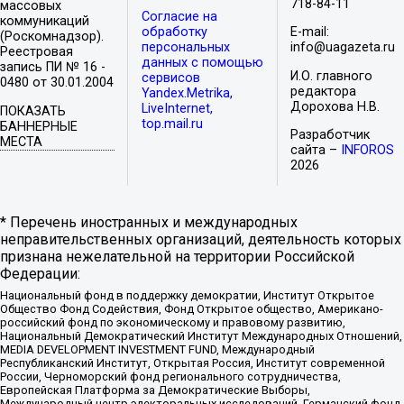
718-84-11
массовых
Согласие на
коммуникаций
обработку
E-mail:
(Роскомнадзор).
персональных
info@uagazeta.ru
Реестровая
данных с помощью
запись ПИ № 16 -
И.О. главного
сервисов
0480 от 30.01.2004
редактора
Yandex.Metrika,
Дорохова Н.В.
LiveInternet,
ПОКАЗАТЬ
top.mail.ru
БАННЕРНЫЕ
Разработчик
МЕСТА
сайта –
INFOROS
2026
* Перечень иностранных и международных
неправительственных организаций, деятельность которых
признана нежелательной на территории Российской
Федерации:
Национальный фонд в поддержку демократии, Институт Открытое
Общество Фонд Содействия, Фонд Открытое общество, Американо-
российский фонд по экономическому и правовому развитию,
Национальный Демократический Институт Международных Отношений,
MEDIA DEVELOPMENT INVESTMENT FUND, Международный
Республиканский Институт, Открытая Россия, Институт современной
России, Черноморский фонд регионального сотрудничества,
Европейская Платформа за Демократические Выборы,
Международный центр электоральных исследований, Германский фонд