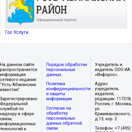
Гос Услуги
На данном сайте
Порядок обработки
Учредитель и
распространяется
персональных
издатель ООО ИА
информация
данных
«Инфорос».
сетевого издания
Политика
Адрес
"Усть-Абаканские
конфиденциальности
учредителя,
известия".
и защиты
издателя,
Зарегистрировано
информации
редакции: 117218,
Федеральной
Россия, г. Москва,
Согласие на
службой по
ул.
обработку
надзору в сфере
Кржижановского,
персональных
связи,
д.13, кор. 2
данных обратной
информационных
связи
Телефон: +7 (495)
технологий и