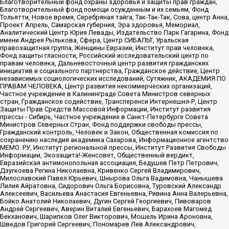
Благотворительный фонд охраны здоровья и защиты прав граждан,
Благотворительный фонд помощи осужденным и их семьям, Фонд
Тольятти, Новое время, Серебряная тайга, Так-Так-Так, Сова, центр Анна,
Проект Апрель, Самарская губерния, Эра здоровья, Мемориал,
Аналитический Центр Юрия Левады, Издательство Парк Гагарина, Фонд
имени Андрея Рылькова, Сфера, Центр СИБАЛЬТ, Уральская
правозащитная группа, Женщины Евразии, Институт прав человека,
Фонд защиты гласности, Российский исследовательский центр по
правам человека, Дальневосточный центр развития гражданских
инициатив и социального партнерства, Гражданское действие, Центр
независимых социологических исследований, Сутяжник, АКАДЕМИЯ ПО
ПРАВАМ ЧЕЛОВЕКА, Центр развития некоммерческих организаций,
Частное учреждение в Калининграде Совета Министров северных
стран, Гражданское содействие, Трансперенси Интернешнл-Р, Центр
Защиты Прав Средств Массовой Информации, Институт развития
прессы - Сибирь, Частное учреждение в Санкт-Петербурге Совета
Министров Северных Стран, Фонд поддержки свободы прессы,
Гражданский контроль, Человек и Закон, Общественная комиссия по
сохранению наследия академика Сахарова, Информационное агентство
МЕМО. РУ, Институт региональной прессы, Институт Развития Свободы
Информации, Экозащита!-Женсовет, Общественный вердикт,
Евразийская антимонопольная ассоциация, Бедушев Петр Петрович,
Дзугкоева Регина Николаевна, Кривенко Сергей Владимирович,
Милославский Павел Юрьевич, Шнырова Ольга Вадимовна, Чанышева
Лилия Айратовна, Сидорович Ольга Борисовна, Туровский Александр
Алексеевич, Васильева Анастасия Евгеньевна, Ривина Анна Валерьевна,
Бойко Анатолий Николаевич, Дугин Сергей Георгиевич, Пивоваров
Андрей Сергеевич, Аверин Виталий Евгеньевич, Барахоев Магомед
Бекханович, Шарипков Олег Викторович, Мошель Ирина Ароновна,
Шведов Григорий Сергеевич, Пономарев Лев Александрович,