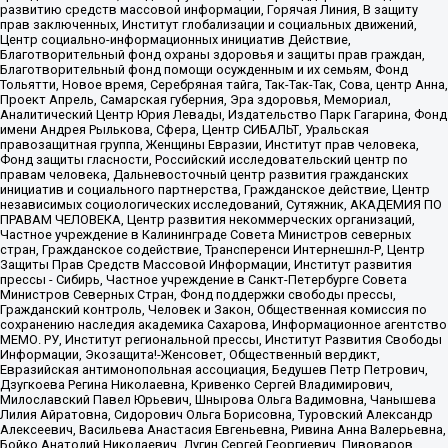
развитию средств массовой информации, Горячая Линия, В защиту
прав заключенных, Институт глобализации и социальных движений,
Центр социально-информационных инициатив Действие,
Благотворительный фонд охраны здоровья и защиты прав граждан,
Благотворительный фонд помощи осужденным и их семьям, Фонд
Тольятти, Новое время, Серебряная тайга, Так-Так-Так, Сова, центр Анна,
Проект Апрель, Самарская губерния, Эра здоровья, Мемориал,
Аналитический Центр Юрия Левады, Издательство Парк Гагарина, Фонд
имени Андрея Рылькова, Сфера, Центр СИБАЛЬТ, Уральская
правозащитная группа, Женщины Евразии, Институт прав человека,
Фонд защиты гласности, Российский исследовательский центр по
правам человека, Дальневосточный центр развития гражданских
инициатив и социального партнерства, Гражданское действие, Центр
независимых социологических исследований, Сутяжник, АКАДЕМИЯ ПО
ПРАВАМ ЧЕЛОВЕКА, Центр развития некоммерческих организаций,
Частное учреждение в Калининграде Совета Министров северных
стран, Гражданское содействие, Трансперенси Интернешнл-Р, Центр
Защиты Прав Средств Массовой Информации, Институт развития
прессы - Сибирь, Частное учреждение в Санкт-Петербурге Совета
Министров Северных Стран, Фонд поддержки свободы прессы,
Гражданский контроль, Человек и Закон, Общественная комиссия по
сохранению наследия академика Сахарова, Информационное агентство
МЕМО. РУ, Институт региональной прессы, Институт Развития Свободы
Информации, Экозащита!-Женсовет, Общественный вердикт,
Евразийская антимонопольная ассоциация, Бедушев Петр Петрович,
Дзугкоева Регина Николаевна, Кривенко Сергей Владимирович,
Милославский Павел Юрьевич, Шнырова Ольга Вадимовна, Чанышева
Лилия Айратовна, Сидорович Ольга Борисовна, Туровский Александр
Алексеевич, Васильева Анастасия Евгеньевна, Ривина Анна Валерьевна,
Бойко Анатолий Николаевич, Дугин Сергей Георгиевич, Пивоваров