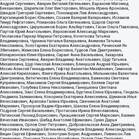
Андрей Сергеевич, Аверин Виталий Евгеньевич, Барахоев Магомед
Бекханович, Шарипков Олег Викторович, Мошель Ирина Ароновна,
Шведов Григорий Сергеевич, Пономарев Лев Александрович,
Каргалицкий Борис Юльевич, Созаев Валерий Валерьевич, Исламов
Тимур Рифгатович, Романова Ольга Евгеньевна, Щаров Сергей
Алексадрович, Цирульников Борис Альбертович, Гасан Ольга Павловна,
Паутов Юрий Анатольевич, Верховский Александр Маркович,
Пислакова-Паркер Марина Петровна, Кочеткова Татьяна
Владимировна, Чуркина Наталья Валерьевна, Акимова Татьяна
Николаевна, Золотарева Екатерина Александровна, Рачинский Ян
Збигневич, Жемкова Елена Борисовна, Гудков Лев Дмитриевич,
Илларионова Юлия Юрьевна, Саранг Анна Васильевна, Захарова
Светлана Сергеевна, Аверин Владимир Анатольевич, Щур Татьяна
Михайловна, Щур Николай Алексеевич, Блинушов Андрей Юрьевич,
Мосин Алексей Геннадьевич, Гефтер Валентин Михайлович, Симонов
Алексей Кириллович, Флиге Ирина Анатольевна, Мельникова Валентина
Дмитриевна, Вититинова Елена Владимировна, Баженова Светлана
Куприяновна, Максимов Сергей Владимирович, Беляев Сергей
Иванович, Голубева Елена Николаевна, Ганнушкина Светлана
Алексеевна, Закс Елена Владимировна, Буртина Елена Юрьевна, Гендель
Людмила Залмановна, Кокорина Екатерина Алексеевна, Шуманов Илья
Вячеславович, Арапова Галина Юрьевна, Свечников Анатолий
Мариевич, Прохоров Вадим Юрьевич, Шахова Елена Владимировна,
Подузов Сергей Васильевич, Протасова Ирина Вячеславовна,
Литинский Леонид Борисович, Лукашевский Сергей Маркович, Бахмин
Вячеслав Иванович, Шабад Анатолий Ефимович, Сухих Дарья
Николаевна, Орлов Олег Петрович, Добровольская Анна Дмитриевна,
Королева Александра Евгеньевна, Смирнов Владимир Александрович,
Вицин Сергей Ефимович, Золотухин Борис Андреевич, Левинсон Лев
Семенович, Локшина Татьяна Иосифовна, Орлов Олег Петрович,