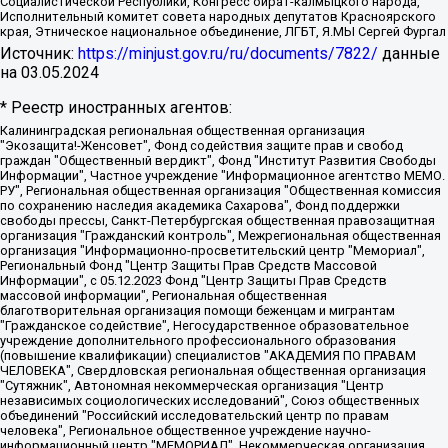
Социалистической Республики, Конгресс ойрат-калмыцкого народа,
Исполнительный комитет совета народных депутатов Красноярского
края, Этническое национальное объединение, ЛГБТ, Я.МЫ Сергей Фургал
Источник:
https://minjust.gov.ru/ru/documents/7822/
данные
на
03.05.2024
* Реестр иностранных агентов:
Калининградская региональная общественная организация "Экозащита!-Женсовет", Фонд содействия защите прав и свобод граждан "Общественный вердикт", Фонд "Институт Развития Свободы Информации", Частное учреждение "Информационное агентство МЕМО. РУ", Региональная общественная организация "Общественная комиссия по сохранению наследия академика Сахарова", Фонд поддержки свободы прессы, Санкт-Петербургская общественная правозащитная организация "Гражданский контроль", Межрегиональная общественная организация "Информационно-просветительский центр "Мемориал", Региональный Фонд "Центр Защиты Прав Средств Массовой Информации", с 05.12.2023 Фонд "Центр Защиты Прав Средств массовой информации", Региональная общественная благотворительная организация помощи беженцам и мигрантам "Гражданское содействие", Негосударственное образовательное учреждение дополнительного профессионального образования (повышение квалификации) специалистов "АКАДЕМИЯ ПО ПРАВАМ ЧЕЛОВЕКА", Свердловская региональная общественная организация "Сутяжник", Автономная некоммерческая организация "Центр независимых социологических исследований", Союз общественных объединений "Российский исследовательский центр по правам человека", Региональное общественное учреждение научно-информационный центр "МЕМОРИАЛ", Некоммерческая организация "Фонд защиты гласности", Автономная некоммерческая организация "Институт прав человека", Городская общественная организация "Екатеринбургское общество "МЕМОРИАЛ", Городская общественная организация "Рязанское историко-просветительское и правозащитное общество "Мемориал" (Рязанский Мемориал), Челябинский региональный орган общественной самодеятельности – женское общественное объединение "Женщины Евразии", Челябинский региональный орган общественной самодеятельности "Уральская правозащитная группа", Фонд содействия защите здоровья и социальной справедливости имени Андрея Рылькова, Автономная Некоммерческая Организация "Аналитический Центр Юрия Левады", Автономная некоммерческая организация социальной поддержки населения "Проект Апрель", Региональная общественная организация помощи женщинам и детям, находящимся в кризисной ситуации "Информационно-методический центр "Анна", Фонд содействия развитию массовых коммуникаций и правовому просвещению "Так-так-Так", Фонд содействия устойчивому развитию "Серебряная тайга", Свердловский региональный общественный фонд социальных проектов "Новое время", "Idel.Реалии", Кавказ.Реалии, Крым.Реалии, Телеканал Настоящее Время, Татаро-башкирская служба Радио Свобода (Azatliq Radiosi), Радио Свободная Европа/Радио Свобода (PCE/PC), "Сибирь.Реалии", "Фактограф", Благотворительный фонд помощи осужденным и их семьям, Автономная некоммерческая организация "Институт глобализации и социальных движений", Фонд "В защиту прав заключенных", Частное учреждение "Центр поддержки и содействия развитию средств массовой информации", Пензенский региональный общественный благотворительный фонд "Гражданский союз", "Север.Реалии", Некоммерческая организация Фонд "Правовая инициатива", Общество с ограниченной ответственностью "Радио Свободная Европа/Радио Свобода", Чешское информационное агентство "MEDIUM-ORIENT", Красноярская региональная общественная организация "Мы против СПИДа", Камалягин Денис Николаевич, Маркелов Сергей Евгеньевич, Пономарев Лев Александрович, Савицкая Людмила Алексеевна, Автономная некоммерческая организация "Центр по работе с проблемой насилия "НАСИЛИЮ.НЕТ", Межрегиональный профессиональный союз работников здравоохранения "Альянс врачей", Юридическое лицо, зарегистрированное в Латвийской Республике, SIA "Medusa Project" (регистрационный номер 40103797863, дата регистрации 10.06.2014), Некоммерческая организация "Фонд по борьбе с коррупцией", Автономная некоммерческая организация "Институт права и публичной политики", Баданин Роман Сергеевич, Гликин Максим Александрович, Железнова Мария Михайловна, Лукьянова Юлия Сергеевна, Маетная Елизавета Витальевна, Маняхин Петр Борисович, Чуракова Ольга Владимировна, Ярош Юлия Петровна, Юридическое лицо "The Insider SIA", зарегистрированное в Риге, Латвийская Республика (дата регистрации 26.06.2015), являющееся администратором доменного имени интернет-издания "The Insider SIA", https://theins.ru, Постернак Алексей Евгеньевич, Рубин Михаил Аркадьевич, Анин Роман Александрович, Юридическое лицо Istories fonds, зарегистрированное в Латвийской Республике (регистрационный номер 50008295751, дата регистрации 24.02.2020), Великовский Дмитрий Александрович, Долинина Ирина Николаевна, Мароховская Алеся Алексеевна, Шлейнов Роман Юрьевич, Шмагун Олеся Валентиновна, Общество с ограниченной ответственностью "Альтаир 2021", Общество с ограниченной ответственностью "Вега 2021", Общество с ограниченной ответственностью "Главный редактор 2021", Общество с ограниченной ответственностью "Ромашки монолит", Важенков Артем Валерьевич, Ивановская областная общественная организация "Центр гендерных исследований", Гурман Юрий Альбертович, Медиапроект "ОВД-Инфо", Егоров Владимир Владимирович, Жилинский Владимир Александрович, Общество с ограниченной ответственностью "ЗП", Иванова София Юрьевна, Карезина Инна Павловна, Кильтау Екатерина Викторовна, Петров Алексей Викторович, Пискунов Сергей Евгеньевич, Смирнов Сергей Сергеевич, Тихонов Михаил Сергеевич, Общество с ограниченной ответственностью "ЖУРНАЛИСТ-ИНОСТРАННЫЙ АГЕНТ", Арапова Галина Юрьевна, Вольтская Татьяна Анатольевна, Американская компания "Mason G.E.S. Anonymous Foundation" (США), являющаяся владельцем интернет-издания https://mnews.world/, Компания "Stichting Bellingcat", зарегистрированная в Нидерландах (дата регистрации 11.07.2018), Захаров Андрей Вячеславович, Клепиковская Екатерина Дмитриевна, Общество с ограниченной ответственностью "МЕМО", Перл Роман Александрович, Симонов Евгений Алексеевич, Соловьева Елена Анатольевна, Сотников Даниил Владимирович, Сурначева Елизавета Дмитриевна, Автономная некоммерческая организация по защите прав человека и информированию населения "Якутия – Наше Мнение", Общество с ограниченной ответственностью "Москоу диджитал медиа", с 26.01.2023 Общество с ограниченной ответственностью "Чайка Белые сады", Ветошкина Валерия Валерьевна, Заговора Максим Александрович, Межрегиональное общественное движение "Российская ЛГБТ - сеть", Оленичев Максим Владимирович, Павлов Иван Юрьевич, Скворцова Елена Сергеевна, Общество с ограниченной ответственностью "Как бы инагент", Кочетков Игорь Викторович, Общество с ограниченной ответственностью "Честные выборы", Еланчик Олег Александрович, Общество с ограниченной ответственностью "Нобелевский призыв", Гималова Регина Эмилевна, Григорьев Андрей Валерьевич, Григорьева Алина Александровна, Ассоциация по содействию защите прав призывников, альтернативнослужащих и военнослужащих "Правозащитная группа "Гражданин.Армия.Право", Хисамова Регина Фаритовна, Автономная некоммерческая организация по реализации социально-правовых программ "Лилит", Дальневосточное общественное движение "Маяк", Санкт-Петербургская ЛГБТ-инициативная группа "Выход", Инициативная группа ЛГБТ+ "Реверс", Алексеев Андрей Викторович, Бекбулатова Таисия Львовна, Беляев Иван Михайлович, Владыкина Елена Сергеевна, Гельман Марат Александрович, Никульшина Вероника Юрьевна, Толоконникова Надежда Андреевна, Шендерович Виктор Анатольевич, Общество с ограниченной ответственностью "Данное сообщение", Общество с ограниченной ответственностью Издательский дом "Новая глава", Айнбиндер Александра Александровна, Московский комьюнити-центр для ЛГБТ+инициатив, Благотворительный фонд развития филантропии, Deutsche Welle (Германия, Kurt-Schumacher-Strasse 3, 53113 Bonn), Борзунова Мария Михайловна, Воробьев Виктор Викторович, Голубева Анна Львовна, Константинова Алла Михайловна, Малкова Ирина Владимировна, Мурадов Мурад Абдулгалимович, Осетинская Елизавета Николаевна, Понасенков Евгений Николаевич, Ганапольский Матвей Юрьевич, Киселев Евгений Алексеевич, Борухович Ирина Григорьевна, Дремин Иван Тимофеевич, Дубровский Дмитрий Викторович, Красноярская региональная общественная организация поддержки и развития альтернативных образовательных технологий и межкультурных коммуникаций "ИНТЕРРА", Маяковская Екатерина Алексеевна, Фейгин Марк Захарович, Филимонов Андрей Викторович, Дзугкоева Регина Николаевна, Доброхотов Роман Александрович, Дудь Юрий Александрович, Елкин Сергей Владимирович, Кругликов Кирилл Игоревич, Сабунаева Мария Леонидовна, Семенов Алексей Владимирович, Шаинян Карен Багратович, Шульман Екатерина Михайловна, Асафьев Артур Валерьевич, Вахштайн Виктор Семенович, Венедиктов Алексей Алексеевич, Лушникова Екатерина Евгеньевна, Волков Леонид Михайлович, Невзоров Александр Глебович, Пархоменко Сергей Борисович, Сироткин Ярослав Николаевич, Кара-Мурза Владимир Владимирович, Баранова Наталья Владимировна, Гозман Леонид Яковлевич, Кагарлицкий Борис Юльевич, Климарев Михаил Валерьевич, Милов Владимир Станиславович, Автономная некоммерческая организация Краснодарский центр современного искусства "Типография", Моргенштерн Алишер Тагирович, Соболь Любовь Эдуардовна, Общество с ограниченной ответственностью "ЛИЗА НОРМ", Каспаров Гарри Кимович, Ходорковский Михаил Борисович, Общество с ограниченной ответственностью "Апрельские тезисы", Данилович Ирина Брониславовна, Кашин Олег Владимирович, Петров Николай Владимирович, Пивоваров Алексей Владимирович, Соколов Михаил Владимирович, Цветкова Юлия Владимировна, Чичваркин Евгений Александрович, Комитет против пыток/Команда против пыток, Общество с ограниченной ответственностью "Первый научный", Общество с ограниченной ответственностью "Вертолет и ко", Белоцерковская Вероника Борисовна, Кац Максим Евгеньевич, Лазарева Татьяна Юрьевна, Шаведдинов Руслан Табризович, Яшин Илья Валерьевич, Общество с ограниченной ответственностью "Иноагент ААВ", Алешковский Дмитрий Петрович, Альбац Евгения Марковна, Быков Дмитрий Львович, Галямина Юлия Евгеньевна, Лойко Сергей Леонидович, Мартынов Кирилл Константинович, Медведев Сергей Александрович, Крашенинников Федор Геннадиевич, Гордеева Катерина Вл