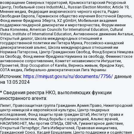
возвращение Северных территорий, Крымскотатарский Ресурсный
Центр, Глобальный союз IndustriALL, Russian Election Monitor, Article 19,
Мнение медиа, Федерация анархического черного креста, Радио
Свободная Европа, Германское общество изучения Восточной Европы,
Фонд имени Фридриха Эберта, XZ gGmbH, Мобильная академия
поддержки гендерной демократии и миротворчества, Форум имени
Льва Копелева, American Councils for International Education, Cultural
Vistas, Institute of International Education, Антивоенное движение Антальи,
Открытый диалог, Школа международных отношений и
государственной политики им Питера Мунка, Российско-канадский
демократический альянс, Школа международных отношений им
Нормана Патерсона, Центр Гражданских Свобод, Фонд Бориса Немцова
за Свободу, Фонд имени Фридриха Науманна за свободу, Феминистское
антивоенное сопротивление, Комитет независимости Ингушетии,
Прометей, Stop Occupation of Karelia, Вернись живым, Фридом Хаус,
СОТА медиа, Либерально-демократическая Лига Украины
Источник:
https://minjust.gov.ru/ru/documents/7756/
данные
на
13.05.2024
* Сведения реестра НКО, выполняющих функции
иностранного агента:
Лилит, Правозащитная группа Гражданин.Армия.Право, Нижегородский
центр немецкой и европейской культуры, Центр гендерных
исследований, Фонд защиты прав граждан Штаб, Институт права и
публичной политики, Фонд борьбы с коррупцией, Альянс врачей,
НАСИЛИЮ.НЕТ, Мы против СПИДа, СВЕЧА, Гуманитарное действие,
Открытый Петербург, Лига Избирателей, Правовая инициатива,
Гражданский Союз, Хасдей Ерушалаим, Центр поддержки и содействия