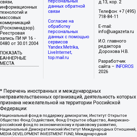
персональных
связи,
д.13, кор. 2
данных обратной
информационных
связи
Телефон: +7 (495)
технологий и
718-84-11
массовых
Согласие на
коммуникаций
обработку
E-mail:
(Роскомнадзор).
персональных
info@uagazeta.ru
Реестровая
данных с помощью
запись ПИ № 16 -
И.О. главного
сервисов
0480 от 30.01.2004
редактора
Yandex.Metrika,
Дорохова Н.В.
LiveInternet,
ПОКАЗАТЬ
top.mail.ru
БАННЕРНЫЕ
Разработчик
МЕСТА
сайта –
INFOROS
2026
* Перечень иностранных и международных
неправительственных организаций, деятельность которых
признана нежелательной на территории Российской
Федерации:
Национальный фонд в поддержку демократии, Институт Открытое
Общество Фонд Содействия, Фонд Открытое общество, Американо-
российский фонд по экономическому и правовому развитию,
Национальный Демократический Институт Международных Отношений,
MEDIA DEVELOPMENT INVESTMENT FUND, Международный