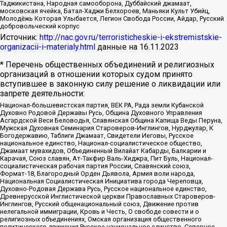
Таджикистана, Народная самооборона, Дуббайский джамаат,
московская ячейка, Батал-Хаджи Белхороев, Маньяки Культ Убийц,
Молодёжь Которая Улыбается, Легион Свобода России, Айдар, Русский
добровольческий корпус
Источник:
http://nac.gov.ru/terroristicheskie-i-ekstremistskie-
organizacii-i-materialy.html
данные на
16.11.2023
* Перечень общественных объединений и религиозных
организаций в отношении которых судом принято
вступившее в законную силу решение о ликвидации или
запрете деятельности:
Национал-большевистская партия, ВЕК РА, Рада земли Кубанской
Духовно Родовой Державы Русь, Община Духовного Управления
Асгардской Веси Беловодья, Славянская Община Капища Веды Перуна,
Мужская Духовная Семинария Староверов-Инглингов, Нурджулар, К
Богодержавию, Таблиги Джамаат, Свидетели Иеговы, Русское
национальное единство, Национал-социалистическое общество,
Джамаат мувахидов, Объединенный Вилайат Кабарды, Балкарии и
Карачая, Союз славян, Ат-Такфир Валь-Хиджра, Пит Буль, Национал-
социалистическая рабочая партия России, Славянский союз,
Формат-18, Благородный Орден Дьявола, Армия воли народа,
Национальная Социалистическая Инициатива города Череповца,
Духовно-Родовая Держава Русь, Русское национальное единство,
Древнерусской Инглистической церкви Православных Староверов-
Инглингов, Русский общенациональный союз, Движение против
нелегальной иммиграции, Кровь и Честь, О свободе совести и о
религиозных объединениях, Омская организация общественного
политического движения Русское национальное единство, Северное