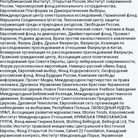
Республиканский Институт, Открытая Россия, Институт современной
России, Черноморский фонд регионального сотрудничества,
Европейская Платформа за Демократические Выборы,
Международный центр электоральных исследований, Германский фонд
Маршалла Соединенных Штатов, Тихоокеанский центр защиты
окружающей среды и природных ресурсов, Свободная Россия,
Всемирный конгресс украинцев, Атлантический совет, Человек в беде,
Европейский фонд за демократию, Джеймстаунский фонд, Прожект
Хармони, Родники дракона, Врачи против насильственного извлечения
органов, Фалунь Дафа, Друзья Фалуньгун, Фалуньгун, Коалиция по
расследованию преследования в отношении Фалуньгун в Китае,
Всемирная организация по расследованию преследований Фалуньгун,
Пражский гражданский центр, Ассоциация школ политических
исследований при Совете Европы, Центр либеральной современности,
Форум русскоязычных европейцев, Немецко-русский обмен, Бард
колледж, Европейский выбор, Фонд Ходорковского, Оксфордский
российский фонд, Фонд Будущее России, Компания свободы
информации, Проект Медиа, Международное партнерство за права
человека, Духовное Управление Евангельских Христиан Украинской
Христианской Церкви, Новое Поколение, Духовное Учебное Заведение
Международный Библейский Колледж, Международное христианское
движение, Всемирный Институт Саентологических Предприятий,
Церковь Духовной Технологии, Европейская сеть организаций по
наблюдению за выборами, Республика Польша, СВОБОДНЫЙ ИДЕЛЬ-
УРАЛ, Ассоциация развития журналистики, IStories fonds, Королевский
Институт Международных Отношений, КРИМСЬКА ПРАВОЗАХИСНА
ГРУПА, Фонд имени Генриха Бёлля, Stichting Bellingcat, Bellingcat Ltd, The
Insider, Институт правовой инициативы Центральной и Восточной
Европы, Фонд Открытой Эстонии, Calvert 22 Foundation, Канадский
украинский конгресс, Институт Макдональда-Лорье, Украинская