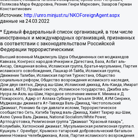
Полякова Мара Федоровна, Резник Генри Маркович, Захаров Герман
Константинович
Источник:
http://unro.minjust.ru/NKOForeignAgent.aspx
данные на
24.03.2022
* Единый федеральный список организаций, в том числе
иностранных и международных организаций, признанных
в соответствии с законодательством Российской
Федерации террористическими:
Высший военный Маджлисуль Шура Объединенных сил моджахедов
Кавказа, Конгресс народов Ичкерии и Дагестана, База, Асбат аль-
Ансар, Священная война, Исламская группа, Братья-мусульмане, Партия
исламского освобождения, Лашкар-И-Тайба, Исламская группа,
Движение Талибан, Исламская партия Туркестана, Общество
социальных реформ, Общество возрождения исламского наследия,
Дом двух святых, Джунд аш-Шам, Исламский джихад, Аль-Каида, Имарат
Кавказ, АБТО, Правый сектор, Исламское государство, Джабха аль-
Нусра ли-Ахль аш-Шам, Народное ополчение имени К. Минина и Д.
Пожарского, Аджр от Аллаха Субхану уа Тагьаля SHAM, АУМ Синрике,
Муджахеды джамаата Ат-Тавхида Валь-Джихад, Чистопольский
Джамаат, Рохнамо ба суи давлати исломи, Террористическое
сообщество Сеть, Катиба Таухид валь-Джихад, Хайят Тахрир аш-Шам,
Ахлю Сунна Валь Джамаа, National Socialism/White Power,
Артподготовка, Религиозная группа “Джамаат “Красный пахарь”,
Колумбайн, Хатлонский джамаат, Мусульманская религиозная группа п.
Кушкуль г. Оренбург, Крымско-татарский добровольческий батальон
имени Номана Челебиджихана, Азов, Партия исламского возрождения