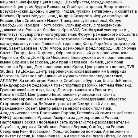
национальная федерация Канады, Декабристы, Международный
научный центр им Вудро Вильсона, Свободная пресса, Возрождение,
Всеукраинский духовный центр , Риддл, Русский антивоенный комитет в
Швеции, Проект Медуза, Фонд Андрея Сахарова, Форум свободной
России, Лига Свободных Наций, Transparеncy International, Форум
Свободных Народов ПостРоссии, Солидарность с гражданским
движением в России – Solidarus, КрымSOS, Свободный университет,
Институт государственного управления, Форум гражданского общества
Россия, Беллона, Союз жителей островов Тисима и Хабомаи, Съезд
народных депутатов, Гринпис Интернешнл, Фонд борьбы с коррупцией
Инк, Завет церквей TCCN, Агора, Всемирный фонд природы, BDR Novaja
Gazeta-Europe, Алтай проект, Образовательный дом прав человека
Чернигов, Фонд Дом Прав Человека, Белорусский дом прав человека
имени Бориса Звозскова, Дом прав человека Тбилиси, Дом прав
человека Ереван, Дом прав человека Крым, Центр дикого лосося, TVR
Studios, ТВ Дождь, Центр европейских исследований им Вилфрида
Мартенса, Сетевое объединение журналистов расследователей,
АЛЛАТРА, За свободную Россию, Свободная Бурятия, Uralic, UnKremlin,
Международная федерация транспортных рабочих, ИстЧам Финланд,
Гудзоновский институт, Фонд Демократического Развития,
Комитет-2024, Центрально-Европейский университет, Центр
восточноевропейских и международных исследований, Общество
Сторожевой башни, Библии и трактатов Свидетелей Иеговы,
Гражданский Совет, Центр анализа европейской политики,
Академическая сеть Восточная Европа, Российский комитет действия,
РЭНД корпорейшн, Русская Америка за демократию в России,
Настоящая Россия, Глобальная сеть журналистов-расследователей,
Служба поддержки, Свободная Россия Берлин, Свободная Россия
Северный Рейн-Вестфалия, Фонд глобальной помощи, Антивоенный
комитет России, Russie-Libertes, La Asocicion de Rusos Libres, Союз за