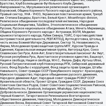
Братство, Клуб Болельщиков Футбольного Клуба Динамо,
Файзрахманисты, Мусульманская религиозная организация п.
Боровский, Община Коренного Русского народа Щелковского района,
Правый сектор, УНА - УНСО, Украинская повстанческая армия, Тризуб
им. Степана Бандеры, Братство, Белый Крест, Misanthropic division,
Религиозное объединение последователей инглиизма, Народная
Социальная Инициатива, TulaSkins, Этнополитическое объединение
Русские, Русское национальное объединение Атака, Мечеть Мирмамеда,
Община Коренного Русского народа г. Астрахани, ВОЛЯ, Меджлис
крымскотатарского народа, Рубеж Севера, ТОЙС, О противодействии
экстремистской деятельности, РЕВТАТПОД, Артподготовка, Штольц, В
честь иконы Божией Матери Державная, Сектор 16, Независимость,
Фирма, Молодежная правозащитная группа МПГ, Курсом Правды и
Единения, Каракольская инициативная группа, Автоград Крю, Союз
Славянских Сил Руси, Алля-Аят, Благотворительный пансионат Ак Умут,
Русская республика Русь, Арестантское уголовное единство, Башкорт,
Нация и свобода, Нация и свобода, W.H.С., Фалунь Дафа, Иртыш Ultras,
Русский Патриотический клуб-Новокузнецк/РПК, Сибирский державный
союз, Фонд борьбы с коррупцией, Фонд защиты прав граждан, Штабы
Навального, Совет граждан СССР Прикубанского округа г. Краснодара,
Мужское государство, Народное объединение русского движения,
Народное движение Адат, Народный совет граждан РСФСР СССР
Архангельской области, Проект Штурм, Граждане СССР, Держава Союз
Советских Светлых Родов, Совет Советских Социалистических Районов,
Meta Platforms Inc, Facebook, Instagram, WhatsApp, СИЧ-С14,
Добровольческое Движение Организации украинских националистов,
Черный Комитет, Татарстанское Региональное Всетатарское
общественное движение, Невоград, Молодежное Демократическое
Движение Весна, Верховный Совет Татарской Автономной Советской