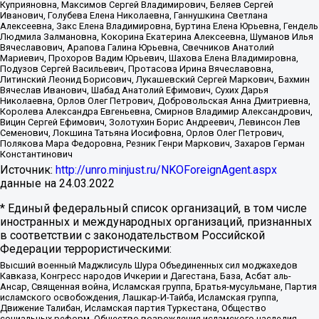
Куприяновна, Максимов Сергей Владимирович, Беляев Сергей
Иванович, Голубева Елена Николаевна, Ганнушкина Светлана
Алексеевна, Закс Елена Владимировна, Буртина Елена Юрьевна, Гендель
Людмила Залмановна, Кокорина Екатерина Алексеевна, Шуманов Илья
Вячеславович, Арапова Галина Юрьевна, Свечников Анатолий
Мариевич, Прохоров Вадим Юрьевич, Шахова Елена Владимировна,
Подузов Сергей Васильевич, Протасова Ирина Вячеславовна,
Литинский Леонид Борисович, Лукашевский Сергей Маркович, Бахмин
Вячеслав Иванович, Шабад Анатолий Ефимович, Сухих Дарья
Николаевна, Орлов Олег Петрович, Добровольская Анна Дмитриевна,
Королева Александра Евгеньевна, Смирнов Владимир Александрович,
Вицин Сергей Ефимович, Золотухин Борис Андреевич, Левинсон Лев
Семенович, Локшина Татьяна Иосифовна, Орлов Олег Петрович,
Полякова Мара Федоровна, Резник Генри Маркович, Захаров Герман
Константинович
Источник:
http://unro.minjust.ru/NKOForeignAgent.aspx
данные на
24.03.2022
* Единый федеральный список организаций, в том числе
иностранных и международных организаций, признанных
в соответствии с законодательством Российской
Федерации террористическими:
Высший военный Маджлисуль Шура Объединенных сил моджахедов
Кавказа, Конгресс народов Ичкерии и Дагестана, База, Асбат аль-
Ансар, Священная война, Исламская группа, Братья-мусульмане, Партия
исламского освобождения, Лашкар-И-Тайба, Исламская группа,
Движение Талибан, Исламская партия Туркестана, Общество
социальных реформ, Общество возрождения исламского наследия,