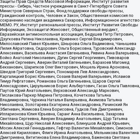
Защиты Прав Средств Массовой Информации, Институт развития
прессы - Сибирь, Частное учреждение в Санкт-Петербурге Совета
Министров Северных Стран, Фонд поддержки свободы прессы,
Гражданский контроль, Человек и Закон, Общественная комиссия по
сохранению наследия академика Сахарова, Информационное агентство
МЕМО. РУ, Институт региональной прессы, Институт Развития Свободы
Информации, Экозащита!-Женсовет, Общественный вердикт,
Евразийская антимонопольная ассоциация, Бедушев Петр Петрович,
Дзугкоева Регина Николаевна, Кривенко Сергей Владимирович,
Милославский Павел Юрьевич, Шнырова Ольга Вадимовна, Чанышева
Лилия Айратовна, Сидорович Ольга Борисовна, Туровский Александр
Алексеевич, Васильева Анастасия Евгеньевна, Ривина Анна Валерьевна,
Бойко Анатолий Николаевич, Дугин Сергей Георгиевич, Пивоваров
Андрей Сергеевич, Аверин Виталий Евгеньевич, Барахоев Магомед
Бекханович, Шарипков Олег Викторович, Мошель Ирина Ароновна,
Шведов Григорий Сергеевич, Пономарев Лев Александрович,
Каргалицкий Борис Юльевич, Созаев Валерий Валерьевич, Исламов
Тимур Рифгатович, Романова Ольга Евгеньевна, Щаров Сергей
Алексадрович, Цирульников Борис Альбертович, Гасан Ольга Павловна,
Паутов Юрий Анатольевич, Верховский Александр Маркович,
Пислакова-Паркер Марина Петровна, Кочеткова Татьяна
Владимировна, Чуркина Наталья Валерьевна, Акимова Татьяна
Николаевна, Золотарева Екатерина Александровна, Рачинский Ян
Збигневич, Жемкова Елена Борисовна, Гудков Лев Дмитриевич,
Илларионова Юлия Юрьевна, Саранг Анна Васильевна, Захарова
Светлана Сергеевна, Аверин Владимир Анатольевич, Щур Татьяна
Михайловна, Щур Николай Алексеевич, Блинушов Андрей Юрьевич,
Мосин Алексей Геннадьевич, Гефтер Валентин Михайлович, Симонов
Алексей Кириллович, Флиге Ирина Анатольевна, Мельникова Валентина
Дмитриевна, Вититинова Елена Владимировна, Баженова Светлана