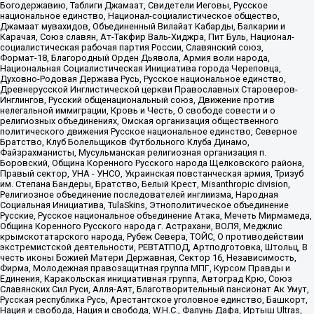
Богодержавию, Таблиги Джамаат, Свидетели Иеговы, Русское
национальное единство, Национал-социалистическое общество,
Джамаат мувахидов, Объединенный Вилайат Кабарды, Балкарии и
Карачая, Союз славян, Ат-Такфир Валь-Хиджра, Пит Буль, Национал-
социалистическая рабочая партия России, Славянский союз,
Формат-18, Благородный Орден Дьявола, Армия воли народа,
Национальная Социалистическая Инициатива города Череповца,
Духовно-Родовая Держава Русь, Русское национальное единство,
Древнерусской Инглистической церкви Православных Староверов-
Инглингов, Русский общенациональный союз, Движение против
нелегальной иммиграции, Кровь и Честь, О свободе совести и о
религиозных объединениях, Омская организация общественного
политического движения Русское национальное единство, Северное
Братство, Клуб Болельщиков Футбольного Клуба Динамо,
Файзрахманисты, Мусульманская религиозная организация п.
Боровский, Община Коренного Русского народа Щелковского района,
Правый сектор, УНА - УНСО, Украинская повстанческая армия, Тризуб
им. Степана Бандеры, Братство, Белый Крест, Misanthropic division,
Религиозное объединение последователей инглиизма, Народная
Социальная Инициатива, TulaSkins, Этнополитическое объединение
Русские, Русское национальное объединение Атака, Мечеть Мирмамеда,
Община Коренного Русского народа г. Астрахани, ВОЛЯ, Меджлис
крымскотатарского народа, Рубеж Севера, ТОЙС, О противодействии
экстремистской деятельности, РЕВТАТПОД, Артподготовка, Штольц, В
честь иконы Божией Матери Державная, Сектор 16, Независимость,
Фирма, Молодежная правозащитная группа МПГ, Курсом Правды и
Единения, Каракольская инициативная группа, Автоград Крю, Союз
Славянских Сил Руси, Алля-Аят, Благотворительный пансионат Ак Умут,
Русская республика Русь, Арестантское уголовное единство, Башкорт,
Нация и свобода, Нация и свобода, W.H.С., Фалунь Дафа, Иртыш Ultras,