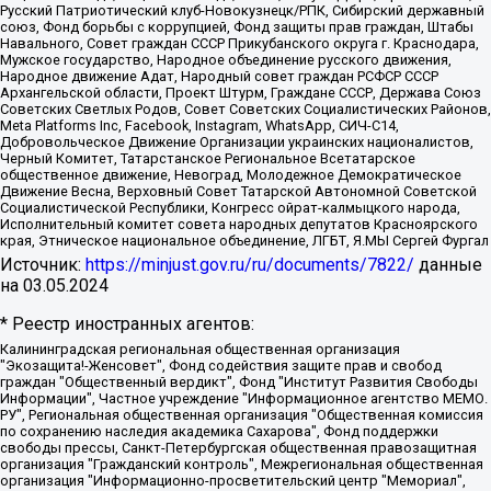
Русский Патриотический клуб-Новокузнецк/РПК, Сибирский державный
союз, Фонд борьбы с коррупцией, Фонд защиты прав граждан, Штабы
Навального, Совет граждан СССР Прикубанского округа г. Краснодара,
Мужское государство, Народное объединение русского движения,
Народное движение Адат, Народный совет граждан РСФСР СССР
Архангельской области, Проект Штурм, Граждане СССР, Держава Союз
Советских Светлых Родов, Совет Советских Социалистических Районов,
Meta Platforms Inc, Facebook, Instagram, WhatsApp, СИЧ-С14,
Добровольческое Движение Организации украинских националистов,
Черный Комитет, Татарстанское Региональное Всетатарское
общественное движение, Невоград, Молодежное Демократическое
Движение Весна, Верховный Совет Татарской Автономной Советской
Социалистической Республики, Конгресс ойрат-калмыцкого народа,
Исполнительный комитет совета народных депутатов Красноярского
края, Этническое национальное объединение, ЛГБТ, Я.МЫ Сергей Фургал
Источник:
https://minjust.gov.ru/ru/documents/7822/
данные
на
03.05.2024
* Реестр иностранных агентов:
Калининградская региональная общественная организация "Экозащита!-Женсовет", Фонд содействия защите прав и свобод граждан "Общественный вердикт", Фонд "Институт Развития Свободы Информации", Частное учреждение "Информационное агентство МЕМО. РУ", Региональная общественная организация "Общественная комиссия по сохранению наследия академика Сахарова", Фонд поддержки свободы прессы, Санкт-Петербургская общественная правозащитная организация "Гражданский контроль", Межрегиональная общественная организация "Информационно-просветительский центр "Мемориал", Региональный Фонд "Центр Защиты Прав Средств Массовой Информации", с 05.12.2023 Фонд "Центр Защиты Прав Средств массовой информации", Региональная общественная благотворительная организация помощи беженцам и мигрантам "Гражданское содействие", Негосударственное образовательное учреждение дополнительного профессионального образования (повышение квалификации) специалистов "АКАДЕМИЯ ПО ПРАВАМ ЧЕЛОВЕКА", Свердловская региональная общественная организация "Сутяжник", Автономная некоммерческая организация "Центр независимых социологических исследований", Союз общественных объединений "Российский исследовательский центр по правам человека", Региональное общественное учреждение научно-информационный центр "МЕМОРИАЛ", Некоммерческая организация "Фонд защиты гласности", Автономная некоммерческая организация "Институт прав человека", Городская общественная организация "Екатеринбургское общество "МЕМОРИАЛ", Городская общественная организация "Рязанское историко-просветительское и правозащитное общество "Мемориал" (Рязанский Мемориал), Челябинский региональный орган общественной самодеятельности – женское общественное объединение "Женщины Евразии", Челябинский региональный орган общественной самодеятельности "Уральская правозащитная группа", Фонд содействия защите здоровья и социальной справедливости имени Андрея Рылькова, Автономная Некоммерческая Организация "Аналитический Центр Юрия Левады", Автономная некоммерческая организация социальной поддержки населения "Проект Апрель", Региональная общественная организация помощи женщинам и детям, находящимся в кризисной ситуации "Информационно-методический центр "Анна", Фонд содействия развитию массовых коммуникаций и правовому просвещению "Так-так-Так", Фонд содействия устойчивому развитию "Серебряная тайга", Свердловский региональный общественный фонд социальных проектов "Новое время", "Idel.Реалии", Кавказ.Реалии, Крым.Реалии, Телеканал Настоящее Время, Татаро-башкирская служба Радио Свобода (Azatliq Radiosi), Радио Свободная Европа/Радио Свобода (PCE/PC), "Сибирь.Реалии", "Фактограф", Благотворительный фонд помощи осужденным и их семьям, Автономная некоммерческая организация "Институт глобализации и социальных движений", Фонд "В защиту прав заключенных", Частное учреждение "Центр поддержки и содействия развитию средств массовой информации", Пензенский региональный общественный благотворительный фонд "Гражданский союз", "Север.Реалии", Некоммерческая организация Фонд "Правовая инициатива", Общество с ограниченной ответственностью "Радио Свободная Европа/Радио Свобода", Чешское информационное агентство "MEDIUM-ORIENT", Красноярская региональная общественная организация "Мы против СПИДа", Камалягин Денис Николаевич, Маркелов Сергей Евгеньевич, Пономарев Лев Александрович, Савицкая Людмила Алексеевна, Автономная некоммерческая организация "Центр по работе с проблемой насилия "НАСИЛИЮ.НЕТ", Межрегиональный профессиональный союз работников здравоохранения "Альянс врачей", Юридическое лицо, зарегистрированное в Латвийской Республике, SIA "Medusa Project" (регистрационный номер 40103797863, дата регистрации 10.06.2014), Некоммерческая организация "Фонд по борьбе с коррупцией", Автономная некоммерческая организация "Институт права и публичной политики", Баданин Роман Сергеевич, Гликин Максим Александрович, Железнова Мария Михайловна, Лукьянова Юлия Сергеевна, Маетная Елизавета Витальевна, Маняхин Петр Борисович, Чуракова Ольга Владимировна, Ярош Юлия Петровна, Юридическое лицо "The Insider SIA", зарегистрированное в Риге, Латвийская Республика (дата регистрации 26.06.2015), являющееся администратором доменного имени интернет-издания "The Insider SIA", https://theins.ru, Постернак Алексей Евгеньевич, Рубин Михаил Аркадьевич, Анин Роман Александрович, Юридическое лицо Istories fonds, зарегистрированное в Латвийской Республике (регистрационный номер 50008295751, дата регистрации 24.02.2020), Великовский Дмитрий Александрович, Долинина Ирина Николаевна, Мароховская Алеся Алексеевна, Шлейнов Роман Юрьевич, Шмагун Олеся Валентиновна, Общество с ограниченной ответственностью "Альтаир 2021", Общество с ограниченной ответственностью "Вега 2021", Общество с ограниченной ответственностью "Главный редактор 2021", Общество с ограниченной ответственностью "Ромашки монолит", Важенков Артем Валерьевич, Ивановская областная общественная организация "Центр гендерных исследований", Гурман Юрий Альбертович, Медиапроект "ОВД-Инфо", Егоров Владимир Владимирович, Жилинский Владимир Александрович, Общество с ограниченной ответственностью "ЗП", Иванова София Юрьевна, Карезина Инна Павловна, Кильтау Екатерина Викторовна, Петров Алексей Викторович, Пискунов Сергей Евгеньевич, Смирнов Сергей Сергеевич, Тихонов Михаил Сергеевич, Общество с ограниченной ответственностью "ЖУРНАЛИСТ-ИНОСТРАННЫЙ АГЕНТ", Арапова Галина Юрьевна, Вольтская Татьяна Анатольевна, Американская компания "Mason G.E.S. Anonymous Foundation" (США), являющаяся владельцем интернет-издания https://mnews.world/, Компания "Stichting Bellingcat", зарегистрированная в Нидерландах (дата регистрации 11.07.2018), Захаров Андрей Вячеславович, Клепиковская Екатерина Дмитриевна, Общество с ограниченной ответственностью "МЕМО", Перл Роман Александрович, Симонов Евгений Алексеевич, Соловьева Елена Анатольевна, Сотников Даниил Владимирович, Сурначева Елизавета Дмитриевна, Автономная некоммерческая организация по защите прав человека и информированию населения "Якутия – Наше Мнение", Общество с ограниченной ответственностью "Москоу диджитал медиа", с 26.01.2023 Общество с ограниченной ответственностью "Чайка Белые сады", Ветошкина Валерия Валерьевна, Заговора Максим Александрович, Межрегиональное общественное движение "Российская ЛГБТ - сеть", Оленичев Максим Владимирович, Павлов Иван Юрьевич, Скворцова Елена Сергеевна, Общество с ограниченной ответственностью "Как бы инагент", Кочетков Игорь Викторович, Общество с ограниченной ответственностью "Честные выборы", Еланчик Олег Александрович, Общество с ограниченной ответственностью "Нобелевский призыв", Гималова Регина Эмилевна, Григорьев Андрей Валерьевич, Григорьева Алина Александровна, Ассоциация по содействию защите прав призывников, альтернативнослужащих и военнослужащих "Правозащитная группа "Гражданин.Армия.Право", Хисамова Регина Фаритовна, Автономная некоммерческая организация по реализации социально-правовых программ "Лилит", Дальневосточное общественное движение "Маяк", Санкт-Петербургская ЛГБТ-инициативная группа "Выход", Инициативная группа ЛГБТ+ "Реверс", Алексеев Андрей Викторович, Бекбулатова Таисия Львовна, Беляев Иван Михайлович, Владыкина Елена Сергеевна, Гельман Марат Александрович, Никульшина Вероника Юрьевна, Толоконникова Надежда Андреевна, Шендерович Виктор Анатольевич, Общество с ограниченной ответственностью "Данное сообщение", Общество с ограниченной ответственностью Издательский дом "Новая глава", Айнбиндер Александра Александровна, Московский комьюнити-центр для ЛГБТ+инициатив, Благотворительный фонд развития филантропии, Deutsche Welle (Германия, Kurt-Schumacher-Strasse 3, 53113 Bonn), Борзунова Мария Михайловна, Воробьев Виктор Викторович, Голубева Анна Львовна, Константинова Алла Михайловна, Малкова Ирина Владимировна, Мурадов Мурад Абдулгалимович, Осетинская Елизавета Николаевна, Понасенков Евгений Николаевич, Ганапольский Матвей Юрьевич, Киселев Евгений Алексеевич, Борухович Ирина Григорьевна, Дремин Иван Тимофеевич, Дубровский Дмитрий Викторович, Красноярская региональная общественная организация поддержки и развития альтернативных образовательных технологий и межкультурных коммуникаций "ИНТЕРРА", Маяковская Екатерина Алексеевна, Фейгин Марк Захарович, Филимонов Андрей Викторович, Дзугкоева Регина Николаевна, Доброхотов Роман Александрович, Дудь Юрий Александрович, Елкин Сергей Владимирович, Кругликов Кирилл Игоревич, Сабунаева Мария Леонидовна, Семенов Алексей Владимирович, Шаинян Карен Багратович, Шульман Екатерина Михайловна, Асафьев Артур Валерьевич, Вахштайн Виктор Семенович, Венедиктов Алексей Алексеевич, Лушникова Екатерина Евгеньевна, Волков Леонид Михайлович, Невзоров Александр Глебович, Пархоменко Сергей Борисович, Сироткин Ярослав Николаевич, Кара-Мурза Владимир Владимирович, Баранова Наталья Владимировна, Гозман Леонид Яковлевич, Кагарлицкий Борис Юльевич, Климарев Михаил Валерьевич, Милов Владимир Станиславович, Автономная некоммерческая организация Краснодарский центр современного искусства "Типография", Моргенштерн Алишер Тагирович, Соболь Любовь Эдуардовна, Общество с ограниченной ответственностью "ЛИЗА НОРМ", Каспаров Гарри Кимович, Ходорковский Михаил Борисович, Общество с ограниченной ответственностью "Апрельские тезисы", Данилович Ирина Брониславовна, Кашин Олег Владимирович, Петров Николай Владимирович, Пивоваров Алексей Владимирович, Соколов Михаил Владимирович, Цветкова Юлия Владимировна, Чичваркин Евгений Александрович, Комитет против пыток/Команда против пыток, Общество с ограниченной ответственностью "Первый научный", Общество с ограниченной ответственностью "Вертолет и ко", Белоцерковская Вероника Борисовна, Кац Максим Евгеньевич, Лазарева Татьяна Юрьевна, Шаведдинов Руслан Табризович, Яшин Илья Валерьевич, Общество с ограниченной ответственностью "Иноагент ААВ", Алешковский Дмитрий Петрович, Альбац Евгения Марковна, Быков Дмитрий Львович, Галямина Юлия Евгеньевна, Лойко Сергей Леонидович, Мартынов Кирилл Константинович, Медведев Сергей Александрович, Крашенинников Федор Геннадиевич, Гордеева Катерина Вл