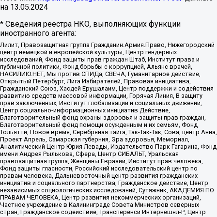
на
13.05.2024
* Сведения реестра НКО, выполняющих функции
иностранного агента:
Лилит, Правозащитная группа Гражданин.Армия.Право, Нижегородский
центр немецкой и европейской культуры, Центр гендерных
исследований, Фонд защиты прав граждан Штаб, Институт права и
публичной политики, Фонд борьбы с коррупцией, Альянс врачей,
НАСИЛИЮ.НЕТ, Мы против СПИДа, СВЕЧА, Гуманитарное действие,
Открытый Петербург, Лига Избирателей, Правовая инициатива,
Гражданский Союз, Хасдей Ерушалаим, Центр поддержки и содействия
развитию средств массовой информации, Горячая Линия, В защиту
прав заключенных, Институт глобализации и социальных движений,
Центр социально-информационных инициатив Действие,
Благотворительный фонд охраны здоровья и защиты прав граждан,
Благотворительный фонд помощи осужденным и их семьям, Фонд
Тольятти, Новое время, Серебряная тайга, Так-Так-Так, Сова, центр Анна,
Проект Апрель, Самарская губерния, Эра здоровья, Мемориал,
Аналитический Центр Юрия Левады, Издательство Парк Гагарина, Фонд
имени Андрея Рылькова, Сфера, Центр СИБАЛЬТ, Уральская
правозащитная группа, Женщины Евразии, Институт прав человека,
Фонд защиты гласности, Российский исследовательский центр по
правам человека, Дальневосточный центр развития гражданских
инициатив и социального партнерства, Гражданское действие, Центр
независимых социологических исследований, Сутяжник, АКАДЕМИЯ ПО
ПРАВАМ ЧЕЛОВЕКА, Центр развития некоммерческих организаций,
Частное учреждение в Калининграде Совета Министров северных
стран, Гражданское содействие, Трансперенси Интернешнл-Р, Центр