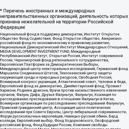
* Перечень иностранных и международных
неправительственных организаций, деятельность которых
признана нежелательной на территории Российской
Федерации:
Национальный фонд в поддержку демократии, Институт Открытое
Общество Фонд Содействия, Фонд Открытое общество, Американо-
российский фонд по экономическому и правовому развитию,
Национальный Демократический Институт Международных Отношений,
MEDIA DEVELOPMENT INVESTMENT FUND, Международный
Республиканский Институт, Открытая Россия, Институт современной
России, Черноморский фонд регионального сотрудничества,
Европейская Платформа за Демократические Выборы,
Международный центр электоральных исследований, Германский фонд
Маршалла Соединенных Штатов, Тихоокеанский центр защиты
окружающей среды и природных ресурсов, Свободная Россия,
Всемирный конгресс украинцев, Атлантический совет, Человек в беде,
Европейский фонд за демократию, Джеймстаунский фонд, Прожект
Хармони, Родники дракона, Врачи против насильственного извлечения
органов, Фалунь Дафа, Друзья Фалуньгун, Фалуньгун, Коалиция по
расследованию преследования в отношении Фалуньгун в Китае,
Всемирная организация по расследованию преследований Фалуньгун,
Пражский гражданский центр, Ассоциация школ политических
исследований при Совете Европы, Центр либеральной современности,
Форум русскоязычных европейцев, Немецко-русский обмен, Бард
колледж, Европейский выбор, Фонд Ходорковского, Оксфордский
российский фонд, Фонд Будущее России, Компания свободы