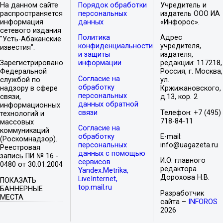
На данном сайте
Порядок обработки
Учредитель и
распространяется
персональных
издатель ООО ИА
информация
данных
«Инфорос».
сетевого издания
Политика
Адрес
"Усть-Абаканские
конфиденциальности
учредителя,
известия".
и защиты
издателя,
Зарегистрировано
информации
редакции: 117218,
Федеральной
Россия, г. Москва,
Согласие на
службой по
ул.
обработку
надзору в сфере
Кржижановского,
персональных
связи,
д.13, кор. 2
данных обратной
информационных
связи
Телефон: +7 (495)
технологий и
718-84-11
массовых
Согласие на
коммуникаций
обработку
E-mail:
(Роскомнадзор).
персональных
info@uagazeta.ru
Реестровая
данных с помощью
запись ПИ № 16 -
И.О. главного
сервисов
0480 от 30.01.2004
редактора
Yandex.Metrika,
Дорохова Н.В.
LiveInternet,
ПОКАЗАТЬ
top.mail.ru
БАННЕРНЫЕ
Разработчик
МЕСТА
сайта –
INFOROS
2026