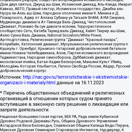
Дом двух святых, Джунд аш-Шам, Исламский джихад, Аль-Каида, Имарат
Кавказ, АБТО, Правый сектор, Исламское государство, Джабха аль-
Нусра ли-Ахль аш-Шам, Народное ополчение имени К. Минина и Д.
Пожарского, Аджр от Аллаха Субхану уа Тагьаля SHAM, АУМ Синрике,
Муджахеды джамаата Ат-Тавхида Валь-Джихад, Чистопольский
Джамаат, Рохнамо ба суи давлати исломи, Террористическое
сообщество Сеть, Катиба Таухид валь-Джихад, Хайят Тахрир аш-Шам,
Ахлю Сунна Валь Джамаа, National Socialism/White Power,
Артподготовка, Религиозная группа “Джамаат “Красный пахарь”,
Колумбайн, Хатлонский джамаат, Мусульманская религиозная группа п.
Кушкуль г. Оренбург, Крымско-татарский добровольческий батальон
имени Номана Челебиджихана, Азов, Партия исламского возрождения
Таджикистана, Народная самооборона, Дуббайский джамаат,
московская ячейка, Батал-Хаджи Белхороев, Маньяки Культ Убийц,
Молодёжь Которая Улыбается, Легион Свобода России, Айдар, Русский
добровольческий корпус
Источник:
http://nac.gov.ru/terroristicheskie-i-ekstremistskie-
organizacii-i-materialy.html
данные на
16.11.2023
* Перечень общественных объединений и религиозных
организаций в отношении которых судом принято
вступившее в законную силу решение о ликвидации или
запрете деятельности:
Национал-большевистская партия, ВЕК РА, Рада земли Кубанской
Духовно Родовой Державы Русь, Община Духовного Управления
Асгардской Веси Беловодья, Славянская Община Капища Веды Перуна,
Мужская Духовная Семинария Староверов-Инглингов, Нурджулар, К