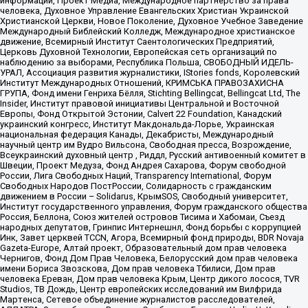
информации, Проект Медиа, Международное партнерство за права
человека, Духовное Управление Евангельских Христиан Украинской
Христианской Церкви, Новое Поколение, Духовное Учебное Заведение
Международный Библейский Колледж, Международное христианское
движение, Всемирный Институт Саентологических Предприятий,
Церковь Духовной Технологии, Европейская сеть организаций по
наблюдению за выборами, Республика Польша, СВОБОДНЫЙ ИДЕЛЬ-
УРАЛ, Ассоциация развития журналистики, IStories fonds, Королевский
Институт Международных Отношений, КРИМСЬКА ПРАВОЗАХИСНА
ГРУПА, Фонд имени Генриха Бёлля, Stichting Bellingcat, Bellingcat Ltd, The
Insider, Институт правовой инициативы Центральной и Восточной
Европы, Фонд Открытой Эстонии, Calvert 22 Foundation, Канадский
украинский конгресс, Институт Макдональда-Лорье, Украинская
национальная федерация Канады, Декабристы, Международный
научный центр им Вудро Вильсона, Свободная пресса, Возрождение,
Всеукраинский духовный центр , Риддл, Русский антивоенный комитет в
Швеции, Проект Медуза, Фонд Андрея Сахарова, Форум свободной
России, Лига Свободных Наций, Transparеncy International, Форум
Свободных Народов ПостРоссии, Солидарность с гражданским
движением в России – Solidarus, КрымSOS, Свободный университет,
Институт государственного управления, Форум гражданского общества
Россия, Беллона, Союз жителей островов Тисима и Хабомаи, Съезд
народных депутатов, Гринпис Интернешнл, Фонд борьбы с коррупцией
Инк, Завет церквей TCCN, Агора, Всемирный фонд природы, BDR Novaja
Gazeta-Europe, Алтай проект, Образовательный дом прав человека
Чернигов, Фонд Дом Прав Человека, Белорусский дом прав человека
имени Бориса Звозскова, Дом прав человека Тбилиси, Дом прав
человека Ереван, Дом прав человека Крым, Центр дикого лосося, TVR
Studios, ТВ Дождь, Центр европейских исследований им Вилфрида
Мартенса, Сетевое объединение журналистов расследователей,