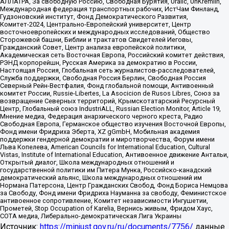
АЛЛАТРА, За свободную Россию, Свободная Бурятия, Uralic, UnKremlin,
Международная федерация транспортных рабочих, ИстЧам Финланд,
Гудзоновский институт, Фонд Демократического Развития,
Комитет-2024, Центрально-Европейский университет, Центр
восточноевропейских и международных исследований, Общество
Сторожевой башни, Библии и трактатов Свидетелей Иеговы,
Гражданский Совет, Центр анализа европейской политики,
Академическая сеть Восточная Европа, Российский комитет действия,
РЭНД корпорейшн, Русская Америка за демократию в России,
Настоящая Россия, Глобальная сеть журналистов-расследователей,
Служба поддержки, Свободная Россия Берлин, Свободная Россия
Северный Рейн-Вестфалия, Фонд глобальной помощи, Антивоенный
комитет России, Russie-Libertes, La Asocicion de Rusos Libres, Союз за
возвращение Северных территорий, Крымскотатарский Ресурсный
Центр, Глобальный союз IndustriALL, Russian Election Monitor, Article 19,
Мнение медиа, Федерация анархического черного креста, Радио
Свободная Европа, Германское общество изучения Восточной Европы,
Фонд имени Фридриха Эберта, XZ gGmbH, Мобильная академия
поддержки гендерной демократии и миротворчества, Форум имени
Льва Копелева, American Councils for International Education, Cultural
Vistas, Institute of International Education, Антивоенное движение Антальи,
Открытый диалог, Школа международных отношений и
государственной политики им Питера Мунка, Российско-канадский
демократический альянс, Школа международных отношений им
Нормана Патерсона, Центр Гражданских Свобод, Фонд Бориса Немцова
за Свободу, Фонд имени Фридриха Науманна за свободу, Феминистское
антивоенное сопротивление, Комитет независимости Ингушетии,
Прометей, Stop Occupation of Karelia, Вернись живым, Фридом Хаус,
СОТА медиа, Либерально-демократическая Лига Украины
Источник:
https://minjust.gov.ru/ru/documents/7756/
данные