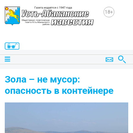
18+
Зола – не мусор:
опасность в контейнере