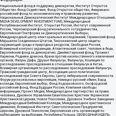
Национальный фонд в поддержку демократии, Институт Открытое
Общество Фонд Содействия, Фонд Открытое общество, Американо-
российский фонд по экономическому и правовому развитию,
Национальный Демократический Институт Международных Отношений,
MEDIA DEVELOPMENT INVESTMENT FUND, Международный
Республиканский Институт, Открытая Россия, Институт современной
России, Черноморский фонд регионального сотрудничества,
Европейская Платформа за Демократические Выборы,
Международный центр электоральных исследований, Германский фонд
Маршалла Соединенных Штатов, Тихоокеанский центр защиты
окружающей среды и природных ресурсов, Свободная Россия,
Всемирный конгресс украинцев, Атлантический совет, Человек в беде,
Европейский фонд за демократию, Джеймстаунский фонд, Прожект
Хармони, Родники дракона, Врачи против насильственного извлечения
органов, Фалунь Дафа, Друзья Фалуньгун, Фалуньгун, Коалиция по
расследованию преследования в отношении Фалуньгун в Китае,
Всемирная организация по расследованию преследований Фалуньгун,
Пражский гражданский центр, Ассоциация школ политических
исследований при Совете Европы, Центр либеральной современности,
Форум русскоязычных европейцев, Немецко-русский обмен, Бард
колледж, Европейский выбор, Фонд Ходорковского, Оксфордский
российский фонд, Фонд Будущее России, Компания свободы
информации, Проект Медиа, Международное партнерство за права
человека, Духовное Управление Евангельских Христиан Украинской
Христианской Церкви, Новое Поколение, Духовное Учебное Заведение
Международный Библейский Колледж, Международное христианское
движение, Всемирный Институт Саентологических Предприятий,
Церковь Духовной Технологии, Европейская сеть организаций по
наблюдению за выборами, Республика Польша, СВОБОДНЫЙ ИДЕЛЬ-