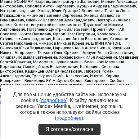
Для повышения удобства сайта мы используем
Источник:
https://minjust.gov.ru/uploaded/files/reestr-
cookies (
подробнее
). К сайту подключены
inostrannyih-agentov-22-03-2024.pdf
данные на
22.03.2024
сервисы Yandex.Metrika, LiveInternet, top.mail.ru,
которые также используют файлы cookies
Разработка -
(
подробнее
).
Я согласен/согласна