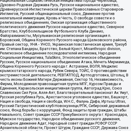
Национальная Социалистическая Инициатива города Череповца,
Духовно-Родовая Держава Русь, Русское национальное единство,
Древнерусской Инглистической церкви Православных Староверов-
Инглингов, Русский общенациональный союз, Движение против
нелегальной иммиграции, Кровь и Честь, О свободе совести и о
религиозных объединениях, Омская организация общественного
политического движения Русское национальное единство, Северное
Братство, Клуб Болельщиков Футбольного Клуба Динамо,
Файзрахманисты, Мусульманская религиозная организация п.
Боровский, Община Коренного Русского народа Щелковского района,
Правый сектор, УНА - УНСО, Украинская повстанческая армия, Тризуб
им. Степана Бандеры, Братство, Белый Крест, Misanthropic division,
Религиозное объединение последователей инглиизма, Народная
Социальная Инициатива, TulaSkins, Этнополитическое объединение
Русские, Русское национальное объединение Атака, Мечеть Мирмамеда,
Община Коренного Русского народа г. Астрахани, ВОЛЯ, Меджлис
крымскотатарского народа, Рубеж Севера, ТОЙС, О противодействии
экстремистской деятельности, РЕВТАТПОД, Артподготовка, Штольц, В
честь иконы Божией Матери Державная, Сектор 16, Независимость,
Фирма, Молодежная правозащитная группа МПГ, Курсом Правды и
Единения, Каракольская инициативная группа, Автоград Крю, Союз
Славянских Сил Руси, Алля-Аят, Благотворительный пансионат Ак Умут,
Русская республика Русь, Арестантское уголовное единство, Башкорт,
Нация и свобода, Нация и свобода, W.H.С., Фалунь Дафа, Иртыш Ultras,
Русский Патриотический клуб-Новокузнецк/РПК, Сибирский державный
союз, Фонд борьбы с коррупцией, Фонд защиты прав граждан, Штабы
Навального, Совет граждан СССР Прикубанского округа г. Краснодара,
Мужское государство, Народное объединение русского движения,
Народное движение Адат, Народный совет граждан РСФСР СССР
Архангельской области, Проект Штурм, Граждане СССР, Держава Союз