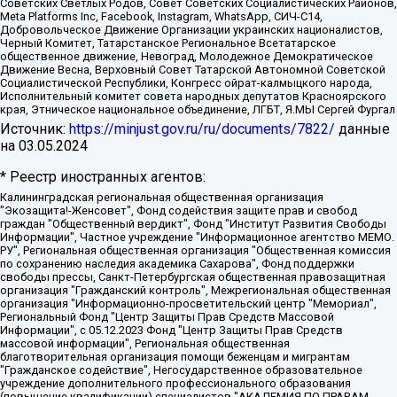
Советских Светлых Родов, Совет Советских Социалистических Районов,
Meta Platforms Inc, Facebook, Instagram, WhatsApp, СИЧ-С14,
Добровольческое Движение Организации украинских националистов,
Черный Комитет, Татарстанское Региональное Всетатарское
общественное движение, Невоград, Молодежное Демократическое
Движение Весна, Верховный Совет Татарской Автономной Советской
Социалистической Республики, Конгресс ойрат-калмыцкого народа,
Исполнительный комитет совета народных депутатов Красноярского
края, Этническое национальное объединение, ЛГБТ, Я.МЫ Сергей Фургал
Источник:
https://minjust.gov.ru/ru/documents/7822/
данные
на
03.05.2024
* Реестр иностранных агентов:
Калининградская региональная общественная организация "Экозащита!-Женсовет", Фонд содействия защите прав и свобод граждан "Общественный вердикт", Фонд "Институт Развития Свободы Информации", Частное учреждение "Информационное агентство МЕМО. РУ", Региональная общественная организация "Общественная комиссия по сохранению наследия академика Сахарова", Фонд поддержки свободы прессы, Санкт-Петербургская общественная правозащитная организация "Гражданский контроль", Межрегиональная общественная организация "Информационно-просветительский центр "Мемориал", Региональный Фонд "Центр Защиты Прав Средств Массовой Информации", с 05.12.2023 Фонд "Центр Защиты Прав Средств массовой информации", Региональная общественная благотворительная организация помощи беженцам и мигрантам "Гражданское содействие", Негосударственное образовательное учреждение дополнительного профессионального образования (повышение квалификации) специалистов "АКАДЕМИЯ ПО ПРАВАМ ЧЕЛОВЕКА", Свердловская региональная общественная организация "Сутяжник", Автономная некоммерческая организация "Центр независимых социологических исследований", Союз общественных объединений "Российский исследовательский центр по правам человека", Региональное общественное учреждение научно-информационный центр "МЕМОРИАЛ", Некоммерческая организация "Фонд защиты гласности", Автономная некоммерческая организация "Институт прав человека", Городская общественная организация "Екатеринбургское общество "МЕМОРИАЛ", Городская общественная организация "Рязанское историко-просветительское и правозащитное общество "Мемориал" (Рязанский Мемориал), Челябинский региональный орган общественной самодеятельности – женское общественное объединение "Женщины Евразии", Челябинский региональный орган общественной самодеятельности "Уральская правозащитная группа", Фонд содействия защите здоровья и социальной справедливости имени Андрея Рылькова, Автономная Некоммерческая Организация "Аналитический Центр Юрия Левады", Автономная некоммерческая организация социальной поддержки населения "Проект Апрель", Региональная общественная организация помощи женщинам и детям, находящимся в кризисной ситуации "Информационно-методический центр "Анна", Фонд содействия развитию массовых коммуникаций и правовому просвещению "Так-так-Так", Фонд содействия устойчивому развитию "Серебряная тайга", Свердловский региональный общественный фонд социальных проектов "Новое время", "Idel.Реалии", Кавказ.Реалии, Крым.Реалии, Телеканал Настоящее Время, Татаро-башкирская служба Радио Свобода (Azatliq Radiosi), Радио Свободная Европа/Радио Свобода (PCE/PC), "Сибирь.Реалии", "Фактограф", Благотворительный фонд помощи осужденным и их семьям, Автономная некоммерческая организация "Институт глобализации и социальных движений", Фонд "В защиту прав заключенных", Частное учреждение "Центр поддержки и содействия развитию средств массовой информации", Пензенский региональный общественный благотворительный фонд "Гражданский союз", "Север.Реалии", Некоммерческая организация Фонд "Правовая инициатива", Общество с ограниченной ответственностью "Радио Свободная Европа/Радио Свобода", Чешское информационное агентство "MEDIUM-ORIENT", Красноярская региональная общественная организация "Мы против СПИДа", Камалягин Денис Николаевич, Маркелов Сергей Евгеньевич, Пономарев Лев Александрович, Савицкая Людмила Алексеевна, Автономная некоммерческая организация "Центр по работе с проблемой насилия "НАСИЛИЮ.НЕТ", Межрегиональный профессиональный союз работников здравоохранения "Альянс врачей", Юридическое лицо, зарегистрированное в Латвийской Республике, SIA "Medusa Project" (регистрационный номер 40103797863, дата регистрации 10.06.2014), Некоммерческая организация "Фонд по борьбе с коррупцией", Автономная некоммерческая организация "Институт права и публичной политики", Баданин Роман Сергеевич, Гликин Максим Александрович, Железнова Мария Михайловна, Лукьянова Юлия Сергеевна, Маетная Елизавета Витальевна, Маняхин Петр Борисович, Чуракова Ольга Владимировна, Ярош Юлия Петровна, Юридическое лицо "The Insider SIA", зарегистрированное в Риге, Латвийская Республика (дата регистрации 26.06.2015), являющееся администратором доменного имени интернет-издания "The Insider SIA", https://theins.ru, Постернак Алексей Евгеньевич, Рубин Михаил Аркадьевич, Анин Роман Александрович, Юридическое лицо Istories fonds, зарегистрированное в Латвийской Республике (регистрационный номер 50008295751, дата регистрации 24.02.2020), Великовский Дмитрий Александрович, Долинина Ирина Николаевна, Мароховская Алеся Алексеевна, Шлейнов Роман Юрьевич, Шмагун Олеся Валентиновна, Общество с ограниченной ответственностью "Альтаир 2021", Общество с ограниченной ответственностью "Вега 2021", Общество с ограниченной ответственностью "Главный редактор 2021", Общество с ограниченной ответственностью "Ромашки монолит", Важенков Артем Валерьевич, Ивановская областная общественная организация "Центр гендерных исследований", Гурман Юрий Альбертович, Медиапроект "ОВД-Инфо", Егоров Владимир Владимирович, Жилинский Владимир Александрович, Общество с ограниченной ответственностью "ЗП", Иванова София Юрьевна, Карезина Инна Павловна, Кильтау Екатерина Викторовна, Петров Алексей Викторович, Пискунов Сергей Евгеньевич, Смирнов Сергей Сергеевич, Тихонов Михаил Сергеевич, Общество с ограниченной ответственностью "ЖУРНАЛИСТ-ИНОСТРАННЫЙ АГЕНТ", Арапова Галина Юрьевна, Вольтская Татьяна Анатольевна, Американская компания "Mason G.E.S. Anonymous Foundation" (США), являющаяся владельцем интернет-издания https://mnews.world/, Компания "Stichting Bellingcat", зарегистрированная в Нидерландах (дата регистрации 11.07.2018), Захаров Андрей Вячеславович, Клепиковская Екатерина Дмитриевна, Общество с ограниченной ответственностью "МЕМО", Перл Роман Александрович, Симонов Евгений Алексеевич, Соловьева Елена Анатольевна, Сотников Даниил Владимирович, Сурначева Елизавета Дмитриевна, Автономная некоммерческая организация по защите прав человека и информированию населения "Якутия – Наше Мнение", Общество с ограниченной ответственностью "Москоу диджитал медиа", с 26.01.2023 Общество с ограниченной ответственностью "Чайка Белые сады", Ветошкина Валерия Валерьевна, Заговора Максим Александрович, Межрегиональное общественное движение "Российская ЛГБТ - сеть", Оленичев Максим Владимирович, Павлов Иван Юрьевич, Скворцова Елена Сергеевна, Общество с ограниченной ответственностью "Как бы инагент", Кочетков Игорь Викторович, Общество с ограниченной ответственностью "Честные выборы", Еланчик Олег Александрович, Общество с ограниченной ответственностью "Нобелевский призыв", Гималова Регина Эмилевна, Григорьев Андрей Валерьевич, Григорьева Алина Александровна, Ассоциация по содействию защите прав призывников, альтернативнослужащих и военнослужащих "Правозащитная группа "Гражданин.Армия.Право", Хисамова Регина Фаритовна, Автономная некоммерческая организация по реализации социально-правовых программ "Лилит", Дальневосточное общественное движение "Маяк", Санкт-Петербургская ЛГБТ-инициативная группа "Выход", Инициативная группа ЛГБТ+ "Реверс", Алексеев Андрей Викторович, Бекбулатова Таисия Львовна, Беляев Иван Михайлович, Владыкина Елена Сергеевна, Гельман Марат Александрович, Никульшина Вероника Юрьевна, Толоконникова Надежда Андреевна, Шендерович Виктор Анатольевич, Общество с ограниченной ответственностью "Данное сообщение", Общество с ограниченной ответственностью Издательский дом "Новая глава", Айнбиндер Александра Александровна, Московский комьюнити-центр для ЛГБТ+инициатив, Благотворительный фонд развития филантропии, Deutsche Welle (Германия, Kurt-Schumacher-Strasse 3, 53113 Bonn), Борзунова Мария Михайловна, Воробьев Виктор Викторович, Голубева Анна Львовна, Константинова Алла Михайловна, Малкова Ирина Владимировна, Мурадов Мурад Абдулгалимович, Осетинская Елизавета Николаевна, Понасенков Евгений Николаевич, Ганапольский Матвей Юрьевич, Киселев Евгений Алексеевич, Борухович Ирина Григорьевна, Дремин Иван Тимофеевич, Дубровский Дмитрий Викторович, Красноярская региональная общественная организация поддержки и развития альтернативных образовательных технологий и межкультурных коммуникаций "ИНТЕРРА", Маяковская Екатерина Алексеевна, Фейгин Марк Захарович, Филимонов Андрей Викторович, Дзугкоева Регина Николаевна, Доброхотов Роман Александрович, Дудь Юрий Александрович, Елкин Сергей Владимирович, Кругликов Кирилл Игоревич, Сабунаева Мария Леонидовна, Семенов Алексей Владимирович, Шаинян Карен Багратович, Шульман Екатерина Михайловна, Асафьев Артур Валерьевич, Вахштайн Виктор Семенович, Венедиктов Алексей Алексеевич, Лушникова Екатерина Евгеньевна, Волков Леонид Михайлович, Невзоров Александр Глебович, Пархоменко Сергей Борисович, Сироткин Ярослав Николаевич, Кара-Мурза Владимир Владимирович, Баранова Наталья Владимировна, Гозман Леонид Яковлевич, Кагарлицкий Борис Юльевич, Климарев Михаил Валерьевич, Милов Владимир Станиславович, Автономная некоммерческая организация Краснодарский центр современного искусства "Типография", Моргенштерн Алишер Тагирович, Соболь Любовь Эдуардовна, Общество с ограниченной ответственностью "ЛИЗА НОРМ", Каспаров Гарри Кимович, Ходорковский Михаил Борисович, Общество с ограниченной ответственностью "Апрельские тезисы", Данилович Ирина Брониславовна, Кашин Олег Владимирович, Петров Николай Владимирович, Пивоваров Алексей Владимирович, Соколов Михаил Владимирович, Цветкова Юлия Владимировна, Чичваркин Евгений Александрович, Комитет против пыток/Команда против пыток, Общество с ограниченной ответственностью "Первый научный", Общество с ограниченной ответственностью "Вертолет и ко", Белоцерковская Вероника Борисовна, Кац Максим Евгеньевич, Лазарева Татьяна Юрьевна, Шаведдинов Руслан Табризович, Яшин Илья Валерьевич, Общество с ограниченной ответственностью "Иноагент ААВ", Алешковский Дмитрий Петрович, Альбац Евгения Марковна, Быков Дмитрий Львович, Галямина Юлия Евгеньевна, Лойко Сергей Леонидович, Мартынов Кирилл Константинович, Медведев Сергей Александрович, Крашенинников Федор Геннадиевич, Гордеева Катерина Вл