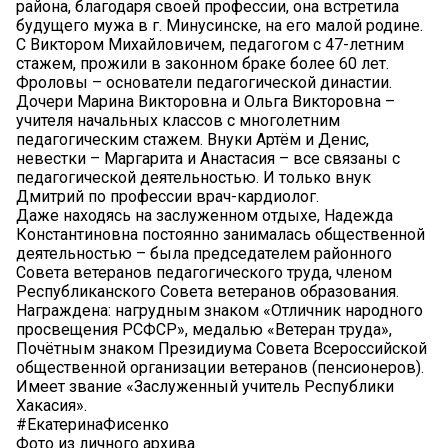
района, благодаря своей профессии, она встретила
будущего мужа в г. Минусинске, на его малой родине.
С Виктором Михайловичем, педагогом с 47-летним
стажем, прожили в законном браке более 60 лет.
Фроловы – основатели педагогической династии.
Дочери Марина Викторовна и Ольга Викторовна –
учителя начальных классов с многолетним
педагогическим стажем. Внуки Артём и Денис,
невестки – Маргарита и Анастасия – все связаны с
педагогической деятельностью. И только внук
Дмитрий по профессии врач-кардиолог.
Даже находясь на заслуженном отдыхе, Надежда
Константиновна постоянно занималась общественной
деятельностью – была председателем районного
Совета ветеранов педагогического труда, членом
Республиканского Совета ветеранов образования.
Награждена: нагрудным знаком «Отличник народного
просвещения РСФСР», медалью «Ветеран труда»,
Почётным знаком Президиума Совета Всероссийской
общественной организации ветеранов (пенсионеров).
Имеет звание «Заслуженный учитель Республики
Хакасия».
#ЕкатеринаФисенко
Фото из личного архива