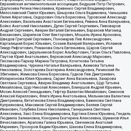
Евразийская антимонопольная ассоциация, Бедушев Петр Петрович,
Дзугкоева Регина Николаевна, Кривенко Сергей Владимирович,
Милославский Павел Юрьевич, Шнырова Ольга Вадимовна, Чанышева
Лилия Айратовна, Сидорович Ольга Борисовна, Туровский Александр
Алексеевич, Васильева Анастасия Евгеньевна, Ривина Анна Валерьевна,
Бойко Анатолий Николаевич, Дугин Сергей Георгиевич, Пивоваров
Андрей Сергеевич, Аверин Виталий Евгеньевич, Барахоев Магомед
Бекханович, Шарипков Олег Викторович, Мошель Ирина Ароновна,
Шведов Григорий Сергеевич, Пономарев Лев Александрович,
Каргалицкий Борис Юльевич, Созаев Валерий Валерьевич, Исламов
Тимур Рифгатович, Романова Ольга Евгеньевна, Щаров Сергей
Алексадрович, Цирульников Борис Альбертович, Гасан Ольга Павловна,
Паутов Юрий Анатольевич, Верховский Александр Маркович,
Пислакова-Паркер Марина Петровна, Кочеткова Татьяна
Владимировна, Чуркина Наталья Валерьевна, Акимова Татьяна
Николаевна, Золотарева Екатерина Александровна, Рачинский Ян
Збигневич, Жемкова Елена Борисовна, Гудков Лев Дмитриевич,
Илларионова Юлия Юрьевна, Саранг Анна Васильевна, Захарова
Светлана Сергеевна, Аверин Владимир Анатольевич, Щур Татьяна
Михайловна, Щур Николай Алексеевич, Блинушов Андрей Юрьевич,
Мосин Алексей Геннадьевич, Гефтер Валентин Михайлович, Симонов
Алексей Кириллович, Флиге Ирина Анатольевна, Мельникова Валентина
Дмитриевна, Вититинова Елена Владимировна, Баженова Светлана
Куприяновна, Максимов Сергей Владимирович, Беляев Сергей
Иванович, Голубева Елена Николаевна, Ганнушкина Светлана
Алексеевна, Закс Елена Владимировна, Буртина Елена Юрьевна, Гендель
Людмила Залмановна, Кокорина Екатерина Алексеевна, Шуманов Илья
Вячеславович, Арапова Галина Юрьевна, Свечников Анатолий
Мариевич, Прохоров Вадим Юрьевич, Шахова Елена Владимировна,