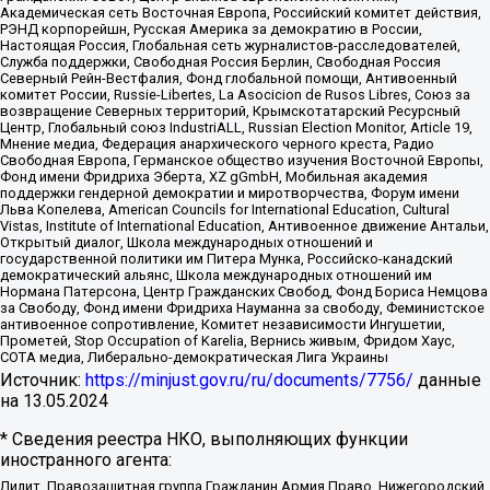
Академическая сеть Восточная Европа, Российский комитет действия,
РЭНД корпорейшн, Русская Америка за демократию в России,
Настоящая Россия, Глобальная сеть журналистов-расследователей,
Служба поддержки, Свободная Россия Берлин, Свободная Россия
Северный Рейн-Вестфалия, Фонд глобальной помощи, Антивоенный
комитет России, Russie-Libertes, La Asocicion de Rusos Libres, Союз за
возвращение Северных территорий, Крымскотатарский Ресурсный
Центр, Глобальный союз IndustriALL, Russian Election Monitor, Article 19,
Мнение медиа, Федерация анархического черного креста, Радио
Свободная Европа, Германское общество изучения Восточной Европы,
Фонд имени Фридриха Эберта, XZ gGmbH, Мобильная академия
поддержки гендерной демократии и миротворчества, Форум имени
Льва Копелева, American Councils for International Education, Cultural
Vistas, Institute of International Education, Антивоенное движение Антальи,
Открытый диалог, Школа международных отношений и
государственной политики им Питера Мунка, Российско-канадский
демократический альянс, Школа международных отношений им
Нормана Патерсона, Центр Гражданских Свобод, Фонд Бориса Немцова
за Свободу, Фонд имени Фридриха Науманна за свободу, Феминистское
антивоенное сопротивление, Комитет независимости Ингушетии,
Прометей, Stop Occupation of Karelia, Вернись живым, Фридом Хаус,
СОТА медиа, Либерально-демократическая Лига Украины
Источник:
https://minjust.gov.ru/ru/documents/7756/
данные
на
13.05.2024
* Сведения реестра НКО, выполняющих функции
иностранного агента:
Лилит, Правозащитная группа Гражданин.Армия.Право, Нижегородский