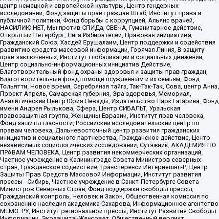
центр немецкой и европейской культуры, Центр гендерных
исследований, Фонд защиты прав граждан Штаб, Институт права и
публичной политики, Фонд борьбы с коррупцией, Альянс врачей,
НАСИЛИЮ.НЕТ, Мы против СПИДа, СВЕЧА, Гуманитарное действие,
Открытый Петербург, Лига Избирателей, Правовая инициатива,
Гражданский Союз, Хасдей Ерушалаим, Центр поддержки и содействия
развитию средств массовой информации, Горячая Линия, В защиту
прав заключенных, Институт глобализации и социальных движений,
Центр социально-информационных инициатив Действие,
Благотворительный фонд охраны здоровья и защиты прав граждан,
Благотворительный фонд помощи осужденным и их семьям, Фонд
Тольятти, Новое время, Серебряная тайга, Так-Так-Так, Сова, центр Анна,
Проект Апрель, Самарская губерния, Эра здоровья, Мемориал,
Аналитический Центр Юрия Левады, Издательство Парк Гагарина, Фонд
имени Андрея Рылькова, Сфера, Центр СИБАЛЬТ, Уральская
правозащитная группа, Женщины Евразии, Институт прав человека,
Фонд защиты гласности, Российский исследовательский центр по
правам человека, Дальневосточный центр развития гражданских
инициатив и социального партнерства, Гражданское действие, Центр
независимых социологических исследований, Сутяжник, АКАДЕМИЯ ПО
ПРАВАМ ЧЕЛОВЕКА, Центр развития некоммерческих организаций,
Частное учреждение в Калининграде Совета Министров северных
стран, Гражданское содействие, Трансперенси Интернешнл-Р, Центр
Защиты Прав Средств Массовой Информации, Институт развития
прессы - Сибирь, Частное учреждение в Санкт-Петербурге Совета
Министров Северных Стран, Фонд поддержки свободы прессы,
Гражданский контроль, Человек и Закон, Общественная комиссия по
сохранению наследия академика Сахарова, Информационное агентство
МЕМО. РУ, Институт региональной прессы, Институт Развития Свободы
Информации, Экозащита!-Женсовет, Общественный вердикт,