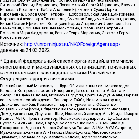
Подузов Сергей Васильевич, Протасова Ирина Вячеславовна,
Литинский Леонид Борисович, Лукашевский Сергей Маркович, Бахмин
Вячеслав Иванович, Шабад Анатолий Ефимович, Сухих Дарья
Николаевна, Орлов Олег Петрович, Добровольская Анна Дмитриевна,
Королева Александра Евгеньевна, Смирнов Владимир Александрович,
Вицин Сергей Ефимович, Золотухин Борис Андреевич, Левинсон Лев
Семенович, Локшина Татьяна Иосифовна, Орлов Олег Петрович,
Полякова Мара Федоровна, Резник Генри Маркович, Захаров Герман
Константинович
Источник:
http://unro.minjust.ru/NKOForeignAgent.aspx
данные на
24.03.2022
* Единый федеральный список организаций, в том числе
иностранных и международных организаций, признанных
в соответствии с законодательством Российской
Федерации террористическими:
Высший военный Маджлисуль Шура Объединенных сил моджахедов
Кавказа, Конгресс народов Ичкерии и Дагестана, База, Асбат аль-
Ансар, Священная война, Исламская группа, Братья-мусульмане, Партия
исламского освобождения, Лашкар-И-Тайба, Исламская группа,
Движение Талибан, Исламская партия Туркестана, Общество
социальных реформ, Общество возрождения исламского наследия,
Дом двух святых, Джунд аш-Шам, Исламский джихад, Аль-Каида, Имарат
Кавказ, АБТО, Правый сектор, Исламское государство, Джабха аль-
Нусра ли-Ахль аш-Шам, Народное ополчение имени К. Минина и Д.
Пожарского, Аджр от Аллаха Субхану уа Тагьаля SHAM, АУМ Синрике,
Муджахеды джамаата Ат-Тавхида Валь-Джихад, Чистопольский
Джамаат, Рохнамо ба суи давлати исломи, Террористическое