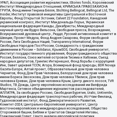
УРАЛ, Ассоциация развития журналистики, IStories fonds, Королевский
Институт Международных Отношений, КРИМСЬКА ПРАВОЗАХИСНА
ГРУПА, Фонд имени Генриха Бёлля, Stichting Bellingcat, Bellingcat Ltd, The
Insider, Институт правовой инициативы Центральной и Восточной
Европы, Фонд Открытой Эстонии, Calvert 22 Foundation, Канадский
украинский конгресс, Институт Макдональда-Лорье, Украинская
национальная федерация Канады, Декабристы, Международный
научный центр им Вудро Вильсона, Свободная пресса, Возрождение,
Всеукраинский духовный центр , Риддл, Русский антивоенный комитет в
Швеции, Проект Медуза, Фонд Андрея Сахарова, Форум свободной
России, Лига Свободных Наций, Transparеncy International, Форум
Свободных Народов ПостРоссии, Солидарность с гражданским
движением в России – Solidarus, КрымSOS, Свободный университет,
Институт государственного управления, Форум гражданского общества
Россия, Беллона, Союз жителей островов Тисима и Хабомаи, Съезд
народных депутатов, Гринпис Интернешнл, Фонд борьбы с коррупцией
Инк, Завет церквей TCCN, Агора, Всемирный фонд природы, BDR Novaja
Gazeta-Europe, Алтай проект, Образовательный дом прав человека
Чернигов, Фонд Дом Прав Человека, Белорусский дом прав человека
имени Бориса Звозскова, Дом прав человека Тбилиси, Дом прав
человека Ереван, Дом прав человека Крым, Центр дикого лосося, TVR
Studios, ТВ Дождь, Центр европейских исследований им Вилфрида
Мартенса, Сетевое объединение журналистов расследователей,
АЛЛАТРА, За свободную Россию, Свободная Бурятия, Uralic, UnKremlin,
Международная федерация транспортных рабочих, ИстЧам Финланд,
Гудзоновский институт, Фонд Демократического Развития,
Комитет-2024, Центрально-Европейский университет, Центр
восточноевропейских и международных исследований, Общество
Сторожевой башни, Библии и трактатов Свидетелей Иеговы,
Гражданский Совет, Центр анализа европейской политики,