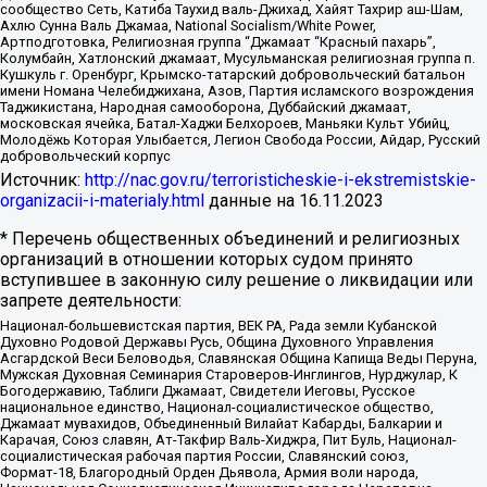
сообщество Сеть, Катиба Таухид валь-Джихад, Хайят Тахрир аш-Шам,
Ахлю Сунна Валь Джамаа, National Socialism/White Power,
Артподготовка, Религиозная группа “Джамаат “Красный пахарь”,
Колумбайн, Хатлонский джамаат, Мусульманская религиозная группа п.
Кушкуль г. Оренбург, Крымско-татарский добровольческий батальон
имени Номана Челебиджихана, Азов, Партия исламского возрождения
Таджикистана, Народная самооборона, Дуббайский джамаат,
московская ячейка, Батал-Хаджи Белхороев, Маньяки Культ Убийц,
Молодёжь Которая Улыбается, Легион Свобода России, Айдар, Русский
добровольческий корпус
Источник:
http://nac.gov.ru/terroristicheskie-i-ekstremistskie-
organizacii-i-materialy.html
данные на
16.11.2023
* Перечень общественных объединений и религиозных
организаций в отношении которых судом принято
вступившее в законную силу решение о ликвидации или
запрете деятельности:
Национал-большевистская партия, ВЕК РА, Рада земли Кубанской
Духовно Родовой Державы Русь, Община Духовного Управления
Асгардской Веси Беловодья, Славянская Община Капища Веды Перуна,
Мужская Духовная Семинария Староверов-Инглингов, Нурджулар, К
Богодержавию, Таблиги Джамаат, Свидетели Иеговы, Русское
национальное единство, Национал-социалистическое общество,
Джамаат мувахидов, Объединенный Вилайат Кабарды, Балкарии и
Карачая, Союз славян, Ат-Такфир Валь-Хиджра, Пит Буль, Национал-
социалистическая рабочая партия России, Славянский союз,
Формат-18, Благородный Орден Дьявола, Армия воли народа,