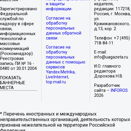
и защиты
издателя,
Зарегистрировано
информации
редакции: 117218,
Федеральной
Россия, г. Москва,
Согласие на
службой по
ул.
обработку
надзору в сфере
Кржижановского,
персональных
связи,
д.13, кор. 2
данных обратной
информационных
связи
Телефон: +7 (495)
технологий и
718-84-11
массовых
Согласие на
коммуникаций
обработку
E-mail:
(Роскомнадзор).
персональных
info@uagazeta.ru
Реестровая
данных с помощью
запись ПИ № 16 -
И.О. главного
сервисов
0480 от 30.01.2004
редактора
Yandex.Metrika,
Дорохова Н.В.
LiveInternet,
ПОКАЗАТЬ
top.mail.ru
БАННЕРНЫЕ
Разработчик
МЕСТА
сайта –
INFOROS
2026
* Перечень иностранных и международных
неправительственных организаций, деятельность которых
признана нежелательной на территории Российской
Федерации: