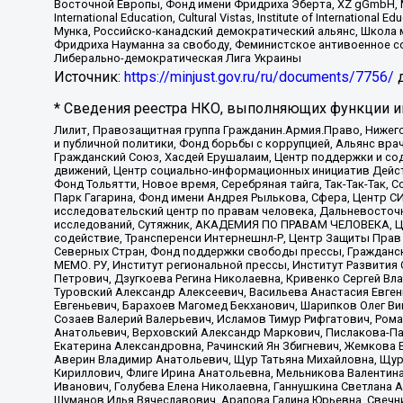
Восточной Европы, Фонд имени Фридриха Эберта, XZ gGmbH, М
International Education, Cultural Vistas, Institute of Intern
Мунка, Российско-канадский демократический альянс, Школа
Фридриха Науманна за свободу, Феминистское антивоенное соп
Либерально-демократическая Лига Украины
Источник:
https://minjust.gov.ru/ru/documents/7756/
д
* Сведения реестра НКО, выполняющих функции ин
Лилит, Правозащитная группа Гражданин.Армия.Право, Нижего
и публичной политики, Фонд борьбы с коррупцией, Альянс вр
Гражданский Союз, Хасдей Ерушалаим, Центр поддержки и сод
движений, Центр социально-информационных инициатив Дейс
Фонд Тольятти, Новое время, Серебряная тайга, Так-Так-Так,
Парк Гагарина, Фонд имени Андрея Рылькова, Сфера, Центр С
исследовательский центр по правам человека, Дальневосточн
исследований, Сутяжник, АКАДЕМИЯ ПО ПРАВАМ ЧЕЛОВЕКА, Це
содействие, Трансперенси Интернешнл-Р, Центр Защиты Прав
Северных Стран, Фонд поддержки свободы прессы, Гражданск
МЕМО. РУ, Институт региональной прессы, Институт Развити
Петрович, Дзугкоева Регина Николаевна, Кривенко Сергей В
Туровский Александр Алексеевич, Васильева Анастасия Евген
Евгеньевич, Барахоев Магомед Бекханович, Шарипков Олег В
Созаев Валерий Валерьевич, Исламов Тимур Рифгатович, Рома
Анатольевич, Верховский Александр Маркович, Пислакова-Па
Екатерина Александровна, Рачинский Ян Збигневич, Жемкова 
Аверин Владимир Анатольевич, Щур Татьяна Михайловна, Щур
Кириллович, Флиге Ирина Анатольевна, Мельникова Валентин
Иванович, Голубева Елена Николаевна, Ганнушкина Светлана 
Шуманов Илья Вячеславович, Арапова Галина Юрьевна, Свечн