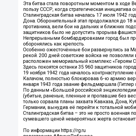
Эта битва стала поворотным моментом в ходе В
пользу СССР, когда стратегическая инициатива 
Сталинградская битва началась 17 июля 1942 год
Дона. Оборонительный этап продолжался до 18 н
противника, вели бои на дальних и ближних подст
защитников было не допустить прорыва фашистс
Непрерывными бомбардировками город был прев
оборонялись как крепость.
Особенно ожесточённые бои развернулись за Ма
рекой. 200 дней советские войска не позволяли в
расположен мемориальный комплекс «Героям Ст
Здесь покоятся останки 35 960 защитников город
19 ноября 1942 года началось контрнаступление
Калачом, полностью блокировав 6-ю армию вер
января 1943 года звание фельдмаршала (Гитлер на
По данным «Большой российской энциклопедии», 
(убитые, раненые, пленные и пропавшие без вес
только сорвала планы захвата Кавказа, Дона, К
Германии, вынудив её перейти к тотальной моби
Сталинградская битва – это не просто военная п
сумевшего ценой невероятных жертв остановить
По информации https://rg.ru