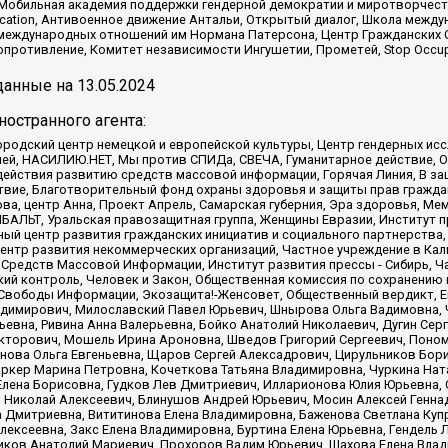
обильная академия поддержки гендерной демократии и миротворчества,
ational Education, Антивоенное движение Антальи, Открытый диалог, Школа 
 международных отношений им Нормана Патерсона, Центр Гражданских 
ротивление, Комитет независимости Ингушетии, Прометей, Stop Occupat
анные на
13.05.2024
остранного агента:
родский центр немецкой и европейской культуры, Центр гендерных исс
ачей, НАСИЛИЮ.НЕТ, Мы против СПИДа, СВЕЧА, Гуманитарное действие, 
ействия развитию средств массовой информации, Горячая Линия, В защ
твие, Благотворительный фонд охраны здоровья и защиты прав гражда
 Сова, центр Анна, Проект Апрель, Самарская губерния, Эра здоровья, 
ИБАЛЬТ, Уральская правозащитная группа, Женщины Евразии, Институт п
ый центр развития гражданских инициатив и социального партнерства,
нтр развития некоммерческих организаций, Частное учреждение в Кал
 Средств Массовой Информации, Институт развития прессы - Сибирь, Ч
ий контроль, Человек и Закон, Общественная комиссия по сохранению
я Свободы Информации, Экозащита!-Женсовет, Общественный вердикт, 
ладимирович, Милославский Павел Юрьевич, Шнырова Ольга Вадимовна,
ьевна, Ривина Анна Валерьевна, Бойко Анатолий Николаевич, Дугин Сер
икторович, Мошель Ирина Ароновна, Шведов Григорий Сергеевич, Поно
нова Ольга Евгеньевна, Щаров Сергей Алексадрович, Цирульников Бори
ркер Марина Петровна, Кочеткова Татьяна Владимировна, Чуркина Нат
Елена Борисовна, Гудков Лев Дмитриевич, Илларионова Юлия Юрьевна, С
 Николай Алексеевич, Блинушов Андрей Юрьевич, Мосин Алексей Генна
а Дмитриевна, Вититинова Елена Владимировна, Баженова Светлана Куп
Алексеевна, Закс Елена Владимировна, Буртина Елена Юрьевна, Гендель
иков Анатолий Мариевич, Прохоров Вадим Юрьевич, Шахова Елена Влад