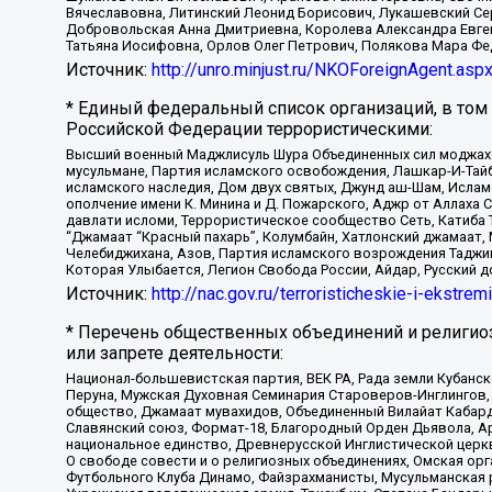
Вячеславовна, Литинский Леонид Борисович, Лукашевский Се
Добровольская Анна Дмитриевна, Королева Александра Евген
Татьяна Иосифовна, Орлов Олег Петрович, Полякова Мара Фе
Источник:
http://unro.minjust.ru/NKOForeignAgent.asp
* Единый федеральный список организаций, в том
Российской Федерации террористическими:
Высший военный Маджлисуль Шура Объединенных сил моджахедо
мусульмане, Партия исламского освобождения, Лашкар-И-Тай
исламского наследия, Дом двух святых, Джунд аш-Шам, Ислам
ополчение имени К. Минина и Д. Пожарского, Аджр от Аллаха 
давлати исломи, Террористическое сообщество Сеть, Катиба Та
“Джамаат “Красный пахарь”, Колумбайн, Хатлонский джамаат, 
Челебиджихана, Азов, Партия исламского возрождения Таджи
Которая Улыбается, Легион Свобода России, Айдар, Русский 
Источник:
http://nac.gov.ru/terroristicheskie-i-ekstrem
* Перечень общественных объединений и религио
или запрете деятельности:
Национал-большевистская партия, ВЕК РА, Рада земли Кубан
Перуна, Мужская Духовная Семинария Староверов-Инглингов, 
общество, Джамаат мувахидов, Объединенный Вилайат Кабарды
Славянский союз, Формат-18, Благородный Орден Дьявола, А
национальное единство, Древнерусской Инглистической церк
О свободе совести и о религиозных объединениях, Омская ор
Футбольного Клуба Динамо, Файзрахманисты, Мусульманская р