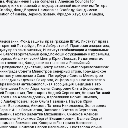
 Форум имени Льва Копелева, American Councils for
международных отношений и государственной политики им Питера
Свобод, Фонд Бориса Немцова за Свободу, Фонд имени
ion of Karelia, Вернись живым, Фридом Хаус, СОТА медиа,
ледований, Фонд защиты прав граждан Штаб, Институт права
Открытый Петербург, Лига Избирателей, Правовая инициатива,
иту прав заключенных, Институт глобализации и социальных
н, Благотворительный фонд помощи осужденным и их семьям,
Мемориал, Аналитический Центр Юрия Левады, Издательство
рав человека, Фонд защиты гласности, Российский
 Гражданское действие, Центр независимых социологических
ининграде Совета Министров северных стран, Гражданское
астное учреждение в Санкт-Петербурге Совета Министров
 наследия академика Сахарова, Информационное агентство
Евразийская антимонопольная ассоциация, Бедушев Петр
 Чанышева Лилия Айратовна, Сидорович Ольга Борисовна,
гей Георгиевич, Пивоваров Андрей Сергеевич, Аверин Виталий
марев Лев Александрович, Каргалицкий Борис Юльевич,
с Альбертович, Гасан Ольга Павловна, Паутов Юрий
алья Валерьевна, Акимова Татьяна Николаевна, Золотарева
аранг Анна Васильевна, Захарова Светлана Сергеевна,
дьевич, Гефтер Валентин Михайлович, Симонов Алексей
рияновна, Максимов Сергей Владимирович, Беляев Сергей
 Людмила Залмановна, Кокорина Екатерина Алексеевна,
имировна, Подузов Сергей Васильевич, Протасова Ирина