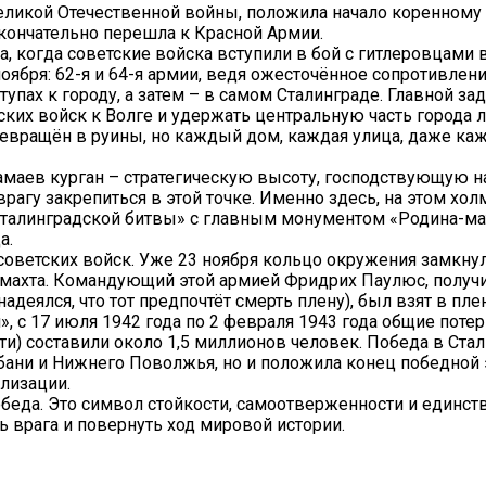
еликой Отечественной войны, положила начало коренному
окончательно перешла к Красной Армии.
а, когда советские войска вступили в бой с гитлеровцами 
оября: 62-я и 64-я армии, ведя ожесточённое сопротивлен
упах к городу, а затем – в самом Сталинграде. Главной за
ких войск к Волге и удержать центральную часть города 
ращён в руины, но каждый дом, каждая улица, даже каж
маев курган – стратегическую высоту, господствующую н
рагу закрепиться в этой точке. Именно здесь, на этом хол
алинградской битвы» с главным монументом «Родина-мат
а.
 советских войск. Уже 23 ноября кольцо окружения замкну
махта. Командующий этой армией Фридрих Паулюс, получ
деялся, что тот предпочтёт смерть плену), был взят в плен
с 17 июля 1942 года по 2 февраля 1943 года общие потер
ти) составили около 1,5 миллионов человек. Победа в Ста
убани и Нижнего Поволжья, но и положила конец победной
лизации.
обеда. Это символ стойкости, самоотверженности и единств
 врага и повернуть ход мировой истории.