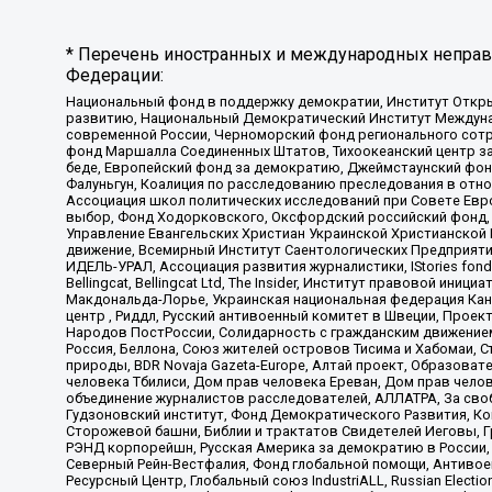
* Перечень иностранных и международных неправи
Федерации:
Национальный фонд в поддержку демократии, Институт Откр
развитию, Национальный Демократический Институт Междуна
современной России, Черноморский фонд регионального сот
фонд Маршалла Соединенных Штатов, Тихоокеанский центр за
беде, Европейский фонд за демократию, Джеймстаунский фонд
Фалуньгун, Коалиция по расследованию преследования в отно
Ассоциация школ политических исследований при Совете Евр
выбор, Фонд Ходорковского, Оксфордский российский фонд, 
Управление Евангельских Христиан Украинской Христианской
движение, Всемирный Институт Саентологических Предприяти
ИДЕЛЬ-УРАЛ, Ассоциация развития журналистики, IStories fo
Bellingcat, Bellingcat Ltd, The Insider, Институт правовой ин
Макдональда-Лорье, Украинская национальная федерация Кан
центр , Риддл, Русский антивоенный комитет в Швеции, Проект
Народов ПостРоссии, Солидарность с гражданским движением 
Россия, Беллона, Союз жителей островов Тисима и Хабомаи, 
природы, BDR Novaja Gazeta-Europe, Алтай проект, Образова
человека Тбилиси, Дом прав человека Ереван, Дом прав челов
объединение журналистов расследователей, АЛЛАТРА, За своб
Гудзоновский институт, Фонд Демократического Развития, К
Сторожевой башни, Библии и трактатов Свидетелей Иеговы, Г
РЭНД корпорейшн, Русская Америка за демократию в России, 
Северный Рейн-Вестфалия, Фонд глобальной помощи, Антивоенн
Ресурсный Центр, Глобальный союз IndustriALL, Russian Electi