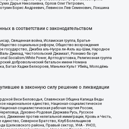
Сухих Дарья Николаевна, Орлов Олег Петрович,
отухин Борис Андреевич, Левинсон Лев Семенович, Локшина
нных в соответствии с законодательством
сар, Священная война, Исламская группа, Братья-
а, Общество социальных реформ, Общество возрождения
ое государство, Джабха аль-Нусра ли-Ахль аш-Шам, Народное
 Валь-Джихад, Чистопольский Джамаат, Рохнамо ба суи
nal Socialism/White Power, Артподготовка, Религиозная группа
атарский добровольческий батальон имени Номана
ка, Батал-Хаджи Белхороев, Маньяки Культ Убийц, Молодёжь
тупившее в законную силу решение о ликвидации
ардской Веси Беловодья, Славянская Община Капища Веды
ское национальное единство, Национал-социалистическое
 Национал-социалистическая рабочая партия России,
Череповца, Духовно-Родовая Держава Русь, Русское
з, Движение против нелегальной иммиграции, Кровь и Честь,
е единство, Северное Братство, Клуб Болельщиков
ода Щелковского района, Правый сектор, УНА - УНСО,