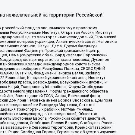
на нежелательной на территории Российской
-российский фонд по экономическому и правовому
ый Республиканский Институт, Открытая Россия, Институт
ждународный центр электоральных исследований, Германский
мирный конгресс украинцев, Атлантический совет, Человек в
звлечения органов, Фалунь Дафа, Друзья Фалуньгун,
еследований Фалуньгун, Пражский гражданский центр,
цев, Немецко-русский обмен, Бард колледж, Европейский
Международное партнерство за права человека, Духовное
ый Библейский Колледж, Международное христианское
аблюдению за выборами, Республика Польша, СВОБОДНЫЙ
АХИСНА ГРУПА, Фонд имени Генриха Бёлля, Stichting
t 22 Foundation, Канадский украинский конгресс, Институт
вободная пресса, Возрождение, Всеукраинский духовный
х Наций, Transparеncy International, Форум Свободных
ударственного управления, Форум гражданского общества
ией Инк, Завет церквей TCCN, Агора, Всемирный фонд
сский дом прав человека имени Бориса Звозскова, Дом прав
ских исследований им Вилфрида Мартенса, Сетевое
едерация транспортных рабочих, ИстЧам Финланд,
ропейских и международных исследований, Общество
я сеть Восточная Европа, Российский комитет действия,
жба поддержки, Свободная Россия Берлин, Свободная Россия
оюз за возвращение Северных территорий, Крымскотатарский
 креста, Радио Свободная Европа, Германское общество изучения