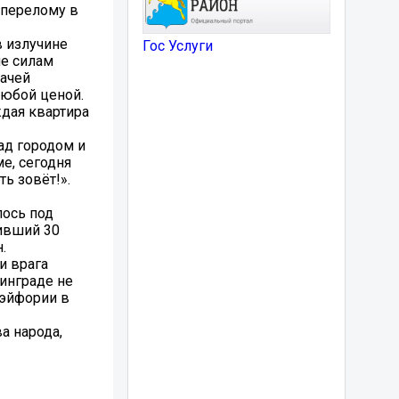
 перелому в
в излучине
Гос Услуги
ие силам
дачей
любой ценой.
дая квартира
ад городом и
ме, сегодня
ь зовёт!».
лось под
ивший 30
.
и врага
линграде не
 эйфории в
а народа,