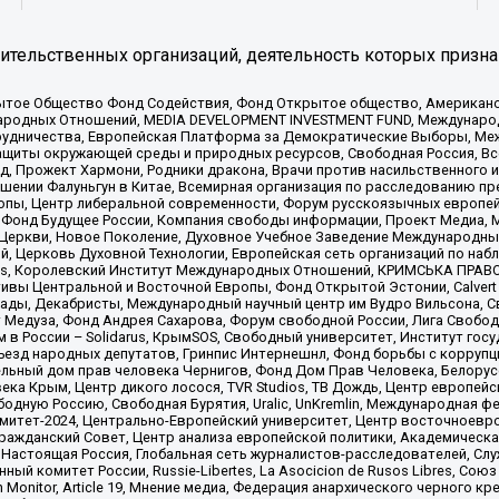
тельственных организаций, деятельность которых призна
ытое Общество Фонд Содействия, Фонд Открытое общество, Американо
родных Отношений, MEDIA DEVELOPMENT INVESTMENT FUND, Международн
рудничества, Европейская Платформа за Демократические Выборы, Ме
щиты окружающей среды и природных ресурсов, Свободная Россия, Все
, Прожект Хармони, Родники дракона, Врачи против насильственного и
шении Фалуньгун в Китае, Всемирная организация по расследованию пр
опы, Центр либеральной современности, Форум русскоязычных европей
Фонд Будущее России, Компания свободы информации, Проект Медиа, 
 Церкви, Новое Поколение, Духовное Учебное Заведение Международн
й, Церковь Духовной Технологии, Европейская сеть организаций по н
nds, Королевский Институт Международных Отношений, КРИМСЬКА ПРАВОЗ
ициативы Центральной и Восточной Европы, Фонд Открытой Эстонии, Calver
ады, Декабристы, Международный научный центр им Вудро Вильсона, С
 Медуза, Фонд Андрея Сахарова, Форум свободной России, Лига Свободны
в России – Solidarus, КрымSOS, Свободный университет, Институт гос
Съезд народных депутатов, Гринпис Интернешнл, Фонд борьбы с коррупц
тельный дом прав человека Чернигов, Фонд Дом Прав Человека, Белору
ека Крым, Центр дикого лосося, TVR Studios, ТВ Дождь, Центр европей
одную Россию, Свободная Бурятия, Uralic, UnKremlin, Международная ф
омитет-2024, Центрально-Европейский университет, Центр восточноев
ражданский Совет, Центр анализа европейской политики, Академическа
Настоящая Россия, Глобальная сеть журналистов-расследователей, Слу
ый комитет России, Russie-Libertes, La Asocicion de Rusos Libres, С
on Monitor, Article 19, Мнение медиа, Федерация анархического черного