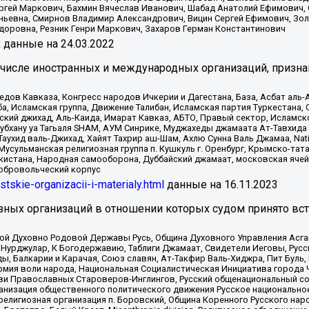
ргей Маркович, Бахмин Вячеслав Иванович, Шабад Анатолий Ефимович, 
ьевна, Смирнов Владимир Александрович, Вицин Сергей Ефимович, Зол
доровна, Резник Генри Маркович, Захаров Герман Константинович
x
данные на
24.03.2022
 числе иностранных и международных организаций, призна
в Кавказа, Конгресс народов Ичкерии и Дагестана, База, Асбат аль-Ан
ба, Исламская группа, Движение Талибан, Исламская партия Туркестан
ский джихад, Аль-Каида, Имарат Кавказ, АБТО, Правый сектор, Исламск
Субхану уа Тагьаля SHAM, АУМ Синрике, Муджахеды джамаата Ат-Тавхида
ухид валь-Джихад, Хайят Тахрир аш-Шам, Ахлю Сунна Валь Джамаа, Natio
Мусульманская религиозная группа п. Кушкуль г. Оренбург, Крымско-т
кистана, Народная самооборона, Дуббайский джамаат, московская ячей
добровольческий корпус
istskie-organizacii-i-materialy.html
данные на
16.11.2023
зных организаций в отношении которых судом принято вс
ской Духовно Родовой Державы Русь, Община Духовного Управления Асг
Нурджулар, К Богодержавию, Таблиги Джамаат, Свидетели Иеговы, Рус
, Балкарии и Карачая, Союз славян, Ат-Такфир Валь-Хиджра, Пит Буль,
рмия воли народа, Национальная Социалистическая Инициатива города 
ви Православных Староверов-Инглингов, Русский общенациональный сою
ганизация общественного политического движения Русское национально
елигиозная организация п. Боровский, Община Коренного Русского нар