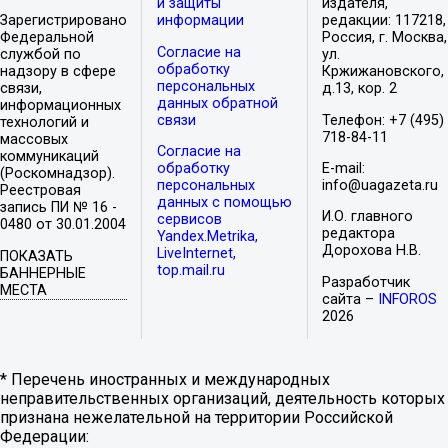
и защиты
издателя,
Зарегистрировано
информации
редакции: 117218,
Федеральной
Россия, г. Москва,
Согласие на
службой по
ул.
обработку
надзору в сфере
Кржижановского,
персональных
связи,
д.13, кор. 2
данных обратной
информационных
связи
Телефон: +7 (495)
технологий и
718-84-11
массовых
Согласие на
коммуникаций
обработку
E-mail:
(Роскомнадзор).
персональных
info@uagazeta.ru
Реестровая
данных с помощью
запись ПИ № 16 -
И.О. главного
сервисов
0480 от 30.01.2004
редактора
Yandex.Metrika,
Дорохова Н.В.
LiveInternet,
ПОКАЗАТЬ
top.mail.ru
БАННЕРНЫЕ
Разработчик
МЕСТА
сайта –
INFOROS
2026
* Перечень иностранных и международных
неправительственных организаций, деятельность которых
признана нежелательной на территории Российской
Федерации: