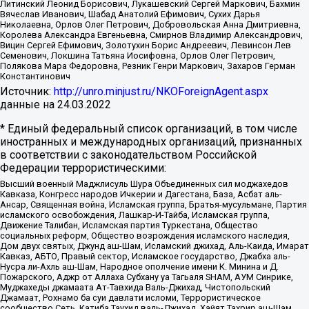
Литинский Леонид Борисович, Лукашевский Сергей Маркович, Бахмин
Вячеслав Иванович, Шабад Анатолий Ефимович, Сухих Дарья
Николаевна, Орлов Олег Петрович, Добровольская Анна Дмитриевна,
Королева Александра Евгеньевна, Смирнов Владимир Александрович,
Вицин Сергей Ефимович, Золотухин Борис Андреевич, Левинсон Лев
Семенович, Локшина Татьяна Иосифовна, Орлов Олег Петрович,
Полякова Мара Федоровна, Резник Генри Маркович, Захаров Герман
Константинович
Источник:
http://unro.minjust.ru/NKOForeignAgent.aspx
данные на
24.03.2022
* Единый федеральный список организаций, в том числе
иностранных и международных организаций, признанных
в соответствии с законодательством Российской
Федерации террористическими:
Высший военный Маджлисуль Шура Объединенных сил моджахедов
Кавказа, Конгресс народов Ичкерии и Дагестана, База, Асбат аль-
Ансар, Священная война, Исламская группа, Братья-мусульмане, Партия
исламского освобождения, Лашкар-И-Тайба, Исламская группа,
Движение Талибан, Исламская партия Туркестана, Общество
социальных реформ, Общество возрождения исламского наследия,
Дом двух святых, Джунд аш-Шам, Исламский джихад, Аль-Каида, Имарат
Кавказ, АБТО, Правый сектор, Исламское государство, Джабха аль-
Нусра ли-Ахль аш-Шам, Народное ополчение имени К. Минина и Д.
Пожарского, Аджр от Аллаха Субхану уа Тагьаля SHAM, АУМ Синрике,
Муджахеды джамаата Ат-Тавхида Валь-Джихад, Чистопольский
Джамаат, Рохнамо ба суи давлати исломи, Террористическое
сообщество Сеть, Катиба Таухид валь-Джихад, Хайят Тахрир аш-Шам,