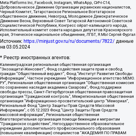
Meta Platforms Inc, Facebook, Instagram, WhatsApp, СИЧ-С14,
Добровольческое Движение Организации украинских националистов,
Черный Комитет, Татарстанское Региональное Всетатарское
общественное движение, Невоград, Молодежное Демократическое
Движение Весна, Верховный Совет Татарской Автономной Советской
Социалистической Республики, Конгресс ойрат-калмыцкого народа,
Исполнительный комитет совета народных депутатов Красноярского
края, Этническое национальное объединение, ЛГБТ, Я.МЫ Сергей Фургал
Источник:
https://minjust.gov.ru/ru/documents/7822/
данные
на
03.05.2024
* Реестр иностранных агентов:
Калининградская региональная общественная организация "Экозащита!-Женсовет", Фонд содействия защите прав и свобод граждан "Общественный вердикт", Фонд "Институт Развития Свободы Информации", Частное учреждение "Информационное агентство МЕМО. РУ", Региональная общественная организация "Общественная комиссия по сохранению наследия академика Сахарова", Фонд поддержки свободы прессы, Санкт-Петербургская общественная правозащитная организация "Гражданский контроль", Межрегиональная общественная организация "Информационно-просветительский центр "Мемориал", Региональный Фонд "Центр Защиты Прав Средств Массовой Информации", с 05.12.2023 Фонд "Центр Защиты Прав Средств массовой информации", Региональная общественная благотворительная организация помощи беженцам и мигрантам "Гражданское содействие", Негосударственное образовательное учреждение дополнительного профессионального образования (повышение квалификации) специалистов "АКАДЕМИЯ ПО ПРАВАМ ЧЕЛОВЕКА", Свердловская региональная общественная организация "Сутяжник", Автономная некоммерческая организация "Центр независимых социологических исследований", Союз общественных объединений "Российский исследовательский центр по правам человека", Региональное общественное учреждение научно-информационный центр "МЕМОРИАЛ", Некоммерческая организация "Фонд защиты гласности", Автономная некоммерческая организация "Институт прав человека", Городская общественная организация "Екатеринбургское общество "МЕМОРИАЛ", Городская общественная организация "Рязанское историко-просветительское и правозащитное общество "Мемориал" (Рязанский Мемориал), Челябинский региональный орган общественной самодеятельности – женское общественное объединение "Женщины Евразии", Челябинский региональный орган общественной самодеятельности "Уральская правозащитная группа", Фонд содействия защите здоровья и социальной справедливости имени Андрея Рылькова, Автономная Некоммерческая Организация "Аналитический Центр Юрия Левады", Автономная некоммерческая организация социальной поддержки населения "Проект Апрель", Региональная общественная организация помощи женщинам и детям, находящимся в кризисной ситуации "Информационно-методический центр "Анна", Фонд содействия развитию массовых коммуникаций и правовому просвещению "Так-так-Так", Фонд содействия устойчивому развитию "Серебряная тайга", Свердловский региональный общественный фонд социальных проектов "Новое время", "Idel.Реалии", Кавказ.Реалии, Крым.Реалии, Телеканал Настоящее Время, Татаро-башкирская служба Радио Свобода (Azatliq Radiosi), Радио Свободная Европа/Радио Свобода (PCE/PC), "Сибирь.Реалии", "Фактограф", Благотворительный фонд помощи осужденным и их семьям, Автономная некоммерческая организация "Институт глобализации и социальных движений", Фонд "В защиту прав заключенных", Частное учреждение "Центр поддержки и содействия развитию средств массовой информации", Пензенский региональный общественный благотворительный фонд "Гражданский союз", "Север.Реалии", Некоммерческая организация Фонд "Правовая инициатива", Общество с ограниченной ответственностью "Радио Свободная Европа/Радио Свобода", Чешское информационное агентство "MEDIUM-ORIENT", Красноярская региональная общественная организация "Мы против СПИДа", Камалягин Денис Николаевич, Маркелов Сергей Евгеньевич, Пономарев Лев Александрович, Савицкая Людмила Алексеевна, Автономная некоммерческая организация "Центр по работе с проблемой насилия "НАСИЛИЮ.НЕТ", Межрегиональный профессиональный союз работников здравоохранения "Альянс врачей", Юридическое лицо, зарегистрированное в Латвийской Республике, SIA "Medusa Project" (регистрационный номер 40103797863, дата регистрации 10.06.2014), Некоммерческая организация "Фонд по борьбе с коррупцией", Автономная некоммерческая организация "Институт права и публичной политики", Баданин Роман Сергеевич, Гликин Максим Александрович, Железнова Мария Михайловна, Лукьянова Юлия Сергеевна, Маетная Елизавета Витальевна, Маняхин Петр Борисович, Чуракова Ольга Владимировна, Ярош Юлия Петровна, Юридическое лицо "The Insider SIA", зарегистрированное в Риге, Латвийская Республика (дата регистрации 26.06.2015), являющееся администратором доменного имени интернет-издания "The Insider SIA", https://theins.ru, Постернак Алексей Евгеньевич, Рубин Михаил Аркадьевич, Анин Роман Александрович, Юридическое лицо Istories fonds, зарегистрированное в Латвийской Республике (регистрационный номер 50008295751, дата регистрации 24.02.2020), Великовский Дмитрий Александрович, Долинина Ирина Николаевна, Мароховская Алеся Алексеевна, Шлейнов Роман Юрьевич, Шмагун Олеся Валентиновна, Общество с ограниченной ответственностью "Альтаир 2021", Общество с ограниченной ответственностью "Вега 2021", Общество с ограниченной ответственностью "Главный редактор 2021", Общество с ограниченной ответственностью "Ромашки монолит", Важенков Артем Валерьевич, Ивановская областная общественная организация "Центр гендерных исследований", Гурман Юрий Альбертович, Медиапроект "ОВД-Инфо", Егоров Владимир Владимирович, Жилинский Владимир Александрович, Общество с ограниченной ответственностью "ЗП", Иванова София Юрьевна, Карезина Инна Павловна, Кильтау Екатерина Викторовна, Петров Алексей Викторович, Пискунов Сергей Евгеньевич, Смирнов Сергей Сергеевич, Тихонов Михаил Сергеевич, Общество с ограниченной ответственностью "ЖУРНАЛИСТ-ИНОСТРАННЫЙ АГЕНТ", Арапова Галина Юрьевна, Вольтская Татьяна Анатольевна, Американская компания "Mason G.E.S. Anonymous Foundation" (США), являющаяся владельцем интернет-издания https://mnews.world/, Компания "Stichting Bellingcat", зарегистрированная в Нидерландах (дата регистрации 11.07.2018), Захаров Андрей Вячеславович, Клепиковская Екатерина Дмитриевна, Общество с ограниченной ответственностью "МЕМО", Перл Роман Александрович, Симонов Евгений Алексеевич, Соловьева Елена Анатольевна, Сотников Даниил Владимирович, Сурначева Елизавета Дмитриевна, Автономная некоммерческая организация по защите прав человека и информированию населения "Якутия – Наше Мнение", Общество с ограниченной ответственностью "Москоу диджитал медиа", с 26.01.2023 Общество с ограниченной ответственностью "Чайка Белые сады", Ветошкина Валерия Валерьевна, Заговора Максим Александрович, Межрегиональное общественное движение "Российская ЛГБТ - сеть", Оленичев Максим Владимирович, Павлов Иван Юрьевич, Скворцова Елена Сергеевна, Общество с ограниченной ответственностью "Как бы инагент", Кочетков Игорь Викторович, Общество с ограниченной ответственностью "Честные выборы", Еланчик Олег Александрович, Общество с ограниченной ответственностью "Нобелевский призыв", Гималова Регина Эмилевна, Григорьев Андрей Валерьевич, Григорьева Алина Александровна, Ассоциация по содействию защите прав призывников, альтернативнослужащих и военнослужащих "Правозащитная группа "Гражданин.Армия.Право", Хисамова Регина Фаритовна, Автономная некоммерческая организация по реализации социально-правовых программ "Лилит", Дальневосточное общественное движение "Маяк", Санкт-Петербургская ЛГБТ-инициативная группа "Выход", Инициативная группа ЛГБТ+ "Реверс", Алексеев Андрей Викторович, Бекбулатова Таисия Львовна, Беляев Иван Михайлович, Владыкина Елена Сергеевна, Гельман Марат Александрович, Никульшина Вероника Юрьевна, Толоконникова Надежда Андреевна, Шендерович Виктор Анатольевич, Общество с ограниченной ответственностью "Данное сообщение", Общество с ограниченной ответственностью Издательский дом "Новая глава", Айнбиндер Александра Александровна, Московский комьюнити-центр для ЛГБТ+инициатив, Благотворительный фонд развития филантропии, Deutsche Welle (Германия, Kurt-Schumacher-Strasse 3, 53113 Bonn), Борзунова Мария Михайловна, Воробьев Виктор Викторович, Голубева Анна Львовна, Константинова Алла Михайловна, Малкова Ирина Владимировна, Мурадов Мурад Абдулгалимович, Осетинская Елизавета Николаевна, Понасенков Евгений Николаевич, Ганапольский Матвей Юрьевич, Киселев Евгений Алексеевич, Борухович Ирина Григорьевна, Дремин Иван Тимофеевич, Дубровский Дмитрий Викторович, Красноярская региональная общественная организация поддержки и развития альтернативных образовательных технологий и межкультурных коммуникаций "ИНТЕРРА", Маяковская Екатерина Алексеевна, Фейгин Марк Захарович, Филимонов Андрей Викторович, Дзугкоева Регина Николаевна, Доброхотов Роман Александрович, Дудь Юрий Александрович, Елкин Сергей Владимирович, Кругликов Кирилл Игоревич, Сабунаева Мария Леонидовна, Семенов Алексей Владимирович, Шаинян Карен Багратович, Шульман Екатерина Михайловна, Асафьев Артур Валерьевич, Вахштайн Виктор Семенович, Венедиктов Алексей Алексеевич, Лушникова Екатерина Евгеньевна, Волков Леонид Михайлович, Невзоров Александр Глебович, Пархоменко Сергей Борисович, Сироткин Ярослав Николаевич, Кара-Мурза Владимир Владимирович, Баранова Наталья Владимировна, Гозман Леонид Яковлевич, Кагарлицкий Борис Юльевич, Климарев Михаил Валерьевич, Милов Владимир Станиславович, Автономная некоммерческая организация Краснодарский центр современного искусства "Типография", Моргенштерн Алишер Тагирович, Соболь Любовь Эдуардовна, Общество с ограниченной ответственностью "ЛИЗА НОРМ", Каспаров Гарри Кимович, Ходорковский Михаил Борисович, Общество с ограниченной ответственностью "Апрельские тезисы", Данилович Ирина Брониславовна, Кашин Олег Владимирович, Петров Николай Владимирович, Пивоваров Алексей Владимирович, Соколов Михаил Владимирович, Цветкова Юлия Владимировна, Чичваркин Евгений Александрович, Комитет против пыток/Команда против пыток, Общество с ограниченной ответственностью "Первый научный", Общество с ограниченной ответственностью "Вертолет и ко", Белоцерковская Вероника Борисовна, Кац Максим Евгеньевич, Лазарева Татьяна Юрьевна, Шаведдинов Руслан Табризович, Яшин Илья Валерьевич, Общество с ограниченной ответственностью "Иноагент ААВ", Алешковский Дмитрий Петрович, Альбац Евгения Марковна, Быков Дмитрий Львович, Галямина Юлия Евгеньевна, Лойко Сергей Леонидович, Мартынов Кирилл Константинович, Медведев Сергей Александрович, Крашенинников Федор Геннадиевич, Гордеева Катерина Вл