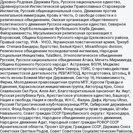
Духовно-Родовая Держава Русь, Русское национальное единство,
Древнерусской Инглистической церкви Православных Староверов-
Инглингов, Русский общенациональный союз, Движение против
нелегальной иммиграции, Кровь и Честь, О свободе совести и о
религиозных объединениях, Омская организация общественного
политического движения Русское национальное единство, Северное
Братство, Клуб Болельщиков Футбольного Клуба Динамо,
Файзрахманисты, Мусульманская религиозная организация п.
Боровский, Община Коренного Русского народа Щелковского района,
Правый сектор, УНА - УНСО, Украинская повстанческая армия, Тризуб
им. Степана Бандеры, Братство, Белый Крест, Misanthropic division,
Религиозное объединение последователей инглиизма, Народная
Социальная Инициатива, TulaSkins, Этнополитическое объединение
Русские, Русское национальное объединение Атака, Мечеть Мирмамеда,
Община Коренного Русского народа г. Астрахани, ВОЛЯ, Меджлис
крымскотатарского народа, Рубеж Севера, ТОЙС, О противодействии
экстремистской деятельности, РЕВТАТПОД, Артподготовка, Штольц, В
честь иконы Божией Матери Державная, Сектор 16, Независимость,
Фирма, Молодежная правозащитная группа МПГ, Курсом Правды и
Единения, Каракольская инициативная группа, Автоград Крю, Союз
Славянских Сил Руси, Алля-Аят, Благотворительный пансионат Ак Умут,
Русская республика Русь, Арестантское уголовное единство, Башкорт,
Нация и свобода, Нация и свобода, W.H.С., Фалунь Дафа, Иртыш Ultras,
Русский Патриотический клуб-Новокузнецк/РПК, Сибирский державный
союз, Фонд борьбы с коррупцией, Фонд защиты прав граждан, Штабы
Навального, Совет граждан СССР Прикубанского округа г. Краснодара,
Мужское государство, Народное объединение русского движения,
Народное движение Адат, Народный совет граждан РСФСР СССР
Архангельской области, Проект Штурм, Граждане СССР, Держава Союз
Советских Светлых Родов, Совет Советских Социалистических Районов,