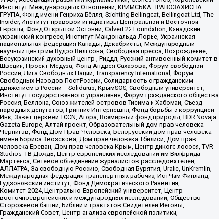
Институт Международных Отношений, КРИМСЬКА ПРАВОЗАХИСНА
ГРУПА, Фонд имени Генриха Бёлля, Stichting Bellingcat, Bellingcat Ltd, The
Insider, Институт правовой инициативы Центральной и Восточной
Европы, Фонд Открытой Эстонии, Calvert 22 Foundation, Канадский
украинский конгресс, Институт Макдональда-Лорье, Украинская
национальная федерация Канады, Декабристы, Международный
научный центр им Вудро Вильсона, Свободная пресса, Возрождение,
Всеукраинский духовный центр , Риддл, Русский антивоенный комитет в
Швеции, Проект Медуза, Фонд Андрея Сахарова, Форум свободной
России, Лига Свободных Наций, Transparеncy International, Форум
Свободных Народов ПостРоссии, Солидарность с гражданским
движением в России – Solidarus, КрымSOS, Свободный университет,
Институт государственного управления, Форум гражданского общества
Россия, Беллона, Союз жителей островов Тисима и Хабомаи, Съезд
народных депутатов, Гринпис Интернешнл, Фонд борьбы с коррупцией
Инк, Завет церквей TCCN, Агора, Всемирный фонд природы, BDR Novaja
Gazeta-Europe, Алтай проект, Образовательный дом прав человека
Чернигов, Фонд Дом Прав Человека, Белорусский дом прав человека
имени Бориса Звозскова, Дом прав человека Тбилиси, Дом прав
человека Ереван, Дом прав человека Крым, Центр дикого лосося, TVR
Studios, ТВ Дождь, Центр европейских исследований им Вилфрида
Мартенса, Сетевое объединение журналистов расследователей,
АЛЛАТРА, За свободную Россию, Свободная Бурятия, Uralic, UnKremlin,
Международная федерация транспортных рабочих, ИстЧам Финланд,
Гудзоновский институт, Фонд Демократического Развития,
Комитет-2024, Центрально-Европейский университет, Центр
восточноевропейских и международных исследований, Общество
Сторожевой башни, Библии и трактатов Свидетелей Иеговы,
Гражданский Совет, Центр анализа европейской политики,