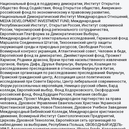
Национальный фонд в поддержку демократии, Институт Открытое
Общество Фонд Содействия, Фонд Открытое общество, Американо-
российский фонд по экономическому и правовому развитию,
Национальный Демократический Институт Международных Отношений,
MEDIA DEVELOPMENT INVESTMENT FUND, Международный
Республиканский Институт, Открытая Россия, Институт современной
России, Черноморский фонд регионального сотрудничества,
Европейская Платформа за Демократические Выборы,
Международный центр электоральных исследований, Германский фонд
Маршалла Соединенных Штатов, Тихоокеанский центр защиты
окружающей среды и природных ресурсов, Свободная Россия,
Всемирный конгресс украинцев, Атлантический совет, Человек в беде,
Европейский фонд за демократию, Джеймстаунский фонд, Прожект
Хармони, Родники дракона, Врачи против насильственного извлечения
органов, Фалунь Дафа, Друзья Фалуньгун, Фалуньгун, Коалиция по
расследованию преследования в отношении Фалуньгун в Китае,
Всемирная организация по расследованию преследований Фалуньгун,
Пражский гражданский центр, Ассоциация школ политических
исследований при Совете Европы, Центр либеральной современности,
Форум русскоязычных европейцев, Немецко-русский обмен, Бард
колледж, Европейский выбор, Фонд Ходорковского, Оксфордский
российский фонд, Фонд Будущее России, Компания свободы
информации, Проект Медиа, Международное партнерство за права
человека, Духовное Управление Евангельских Христиан Украинской
Христианской Церкви, Новое Поколение, Духовное Учебное Заведение
Международный Библейский Колледж, Международное христианское
движение, Всемирный Институт Саентологических Предприятий,
Церковь Духовной Технологии, Европейская сеть организаций по
наблюдению за выборами, Республика Польша, СВОБОДНЫЙ ИДЕЛЬ-
УРАЛ, Ассоциация развития журналистики, IStories fonds, Королевский