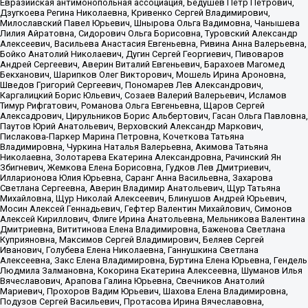
Евразийская антимонопольная ассоциация, Бедушев Петр Петрович,
Дзугкоева Регина Николаевна, Кривенко Сергей Владимирович,
Милославский Павел Юрьевич, Шнырова Ольга Вадимовна, Чанышева
Лилия Айратовна, Сидорович Ольга Борисовна, Туровский Александр
Алексеевич, Васильева Анастасия Евгеньевна, Ривина Анна Валерьевна,
Бойко Анатолий Николаевич, Дугин Сергей Георгиевич, Пивоваров
Андрей Сергеевич, Аверин Виталий Евгеньевич, Барахоев Магомед
Бекханович, Шарипков Олег Викторович, Мошель Ирина Ароновна,
Шведов Григорий Сергеевич, Пономарев Лев Александрович,
Каргалицкий Борис Юльевич, Созаев Валерий Валерьевич, Исламов
Тимур Рифгатович, Романова Ольга Евгеньевна, Щаров Сергей
Алексадрович, Цирульников Борис Альбертович, Гасан Ольга Павловна,
Паутов Юрий Анатольевич, Верховский Александр Маркович,
Пислакова-Паркер Марина Петровна, Кочеткова Татьяна
Владимировна, Чуркина Наталья Валерьевна, Акимова Татьяна
Николаевна, Золотарева Екатерина Александровна, Рачинский Ян
Збигневич, Жемкова Елена Борисовна, Гудков Лев Дмитриевич,
Илларионова Юлия Юрьевна, Саранг Анна Васильевна, Захарова
Светлана Сергеевна, Аверин Владимир Анатольевич, Щур Татьяна
Михайловна, Щур Николай Алексеевич, Блинушов Андрей Юрьевич,
Мосин Алексей Геннадьевич, Гефтер Валентин Михайлович, Симонов
Алексей Кириллович, Флиге Ирина Анатольевна, Мельникова Валентина
Дмитриевна, Вититинова Елена Владимировна, Баженова Светлана
Куприяновна, Максимов Сергей Владимирович, Беляев Сергей
Иванович, Голубева Елена Николаевна, Ганнушкина Светлана
Алексеевна, Закс Елена Владимировна, Буртина Елена Юрьевна, Гендель
Людмила Залмановна, Кокорина Екатерина Алексеевна, Шуманов Илья
Вячеславович, Арапова Галина Юрьевна, Свечников Анатолий
Мариевич, Прохоров Вадим Юрьевич, Шахова Елена Владимировна,
Подузов Сергей Васильевич, Протасова Ирина Вячеславовна,