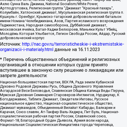
Ахлю Сунна Валь Джамаа, National Socialism/White Power,
Артподготовка, Религиозная группа “Джамаат “Красный пахарь”,
Колумбайн, Хатлонский джамаат, Мусульманская религиозная группа п.
Кушкуль г. Оренбург, Крымско-татарский добровольческий батальон
имени Номана Челебиджихана, Азов, Партия исламского возрождения
Таджикистана, Народная самооборона, Дуббайский джамаат,
московская ячейка, Батал-Хаджи Белхороев, Маньяки Культ Убийц,
Молодёжь Которая Улыбается, Легион Свобода России, Айдар, Русский
добровольческий корпус
Источник:
http://nac.gov.ru/terroristicheskie-i-ekstremistskie-
organizacii-i-materialy.html
данные на
16.11.2023
* Перечень общественных объединений и религиозных
организаций в отношении которых судом принято
вступившее в законную силу решение о ликвидации или
запрете деятельности:
Национал-большевистская партия, ВЕК РА, Рада земли Кубанской
Духовно Родовой Державы Русь, Община Духовного Управления
Асгардской Веси Беловодья, Славянская Община Капища Веды Перуна,
Мужская Духовная Семинария Староверов-Инглингов, Нурджулар, К
Богодержавию, Таблиги Джамаат, Свидетели Иеговы, Русское
национальное единство, Национал-социалистическое общество,
Джамаат мувахидов, Объединенный Вилайат Кабарды, Балкарии и
Карачая, Союз славян, Ат-Такфир Валь-Хиджра, Пит Буль, Национал-
социалистическая рабочая партия России, Славянский союз,
Формат-18, Благородный Орден Дьявола, Армия воли народа,
Национальная Социалистическая Инициатива города Череповца,