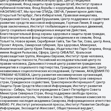
центр немецкой и европейской культуры, Центр гендерных
исследований, Фонд защиты прав граждан Штаб, Институт права и
публичной политики, Фонд борьбы с коррупцией, Альянс врачей,
НАСИЛИЮ.НЕТ, Мы против СПИДа, СВЕЧА, Гуманитарное действие,
Открытый Петербург, Лига Избирателей, Правовая инициатива,
Гражданский Союз, Хасдей Ерушалаим, Центр поддержки и содействия
развитию средств массовой информации, Горячая Линия, В защиту
прав заключенных, Институт глобализации и социальных движений,
Центр социально-информационных инициатив Действие,
Благотворительный фонд охраны здоровья и защиты прав граждан,
Благотворительный фонд помощи осужденным и их семьям, Фонд
Тольятти, Новое время, Серебряная тайга, Так-Так-Так, Сова, центр Анна,
Проект Апрель, Самарская губерния, Эра здоровья, Мемориал,
Аналитический Центр Юрия Левады, Издательство Парк Гагарина, Фонд
имени Андрея Рылькова, Сфера, Центр СИБАЛЬТ, Уральская
правозащитная группа, Женщины Евразии, Институт прав человека,
Фонд защиты гласности, Российский исследовательский центр по
правам человека, Дальневосточный центр развития гражданских
инициатив и социального партнерства, Гражданское действие, Центр
независимых социологических исследований, Сутяжник, АКАДЕМИЯ ПО
ПРАВАМ ЧЕЛОВЕКА, Центр развития некоммерческих организаций,
Частное учреждение в Калининграде Совета Министров северных
стран, Гражданское содействие, Трансперенси Интернешнл-Р, Центр
Защиты Прав Средств Массовой Информации, Институт развития
прессы - Сибирь, Частное учреждение в Санкт-Петербурге Совета
Министров Северных Стран, Фонд поддержки свободы прессы,
Гражданский контроль, Человек и Закон, Общественная комиссия по
сохранению наследия академика Сахарова, Информационное агентство
МЕМО. РУ, Институт региональной прессы, Институт Развития Свободы
Информации, Экозащита!-Женсовет, Общественный вердикт,