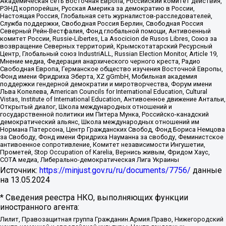
Академическая сеть Восточная Европа, Российский комитет действия,
РЭНД корпорейшн, Русская Америка за демократию в России,
Настоящая Россия, Глобальная сеть журналистов-расследователей,
Служба поддержки, Свободная Россия Берлин, Свободная Россия
Северный Рейн-Вестфалия, Фонд глобальной помощи, Антивоенный
комитет России, Russie-Libertes, La Asocicion de Rusos Libres, Союз за
возвращение Северных территорий, Крымскотатарский Ресурсный
Центр, Глобальный союз IndustriALL, Russian Election Monitor, Article 19,
Мнение медиа, Федерация анархического черного креста, Радио
Свободная Европа, Германское общество изучения Восточной Европы,
Фонд имени Фридриха Эберта, XZ gGmbH, Мобильная академия
поддержки гендерной демократии и миротворчества, Форум имени
Льва Копелева, American Councils for International Education, Cultural
Vistas, Institute of International Education, Антивоенное движение Антальи,
Открытый диалог, Школа международных отношений и
государственной политики им Питера Мунка, Российско-канадский
демократический альянс, Школа международных отношений им
Нормана Патерсона, Центр Гражданских Свобод, Фонд Бориса Немцова
за Свободу, Фонд имени Фридриха Науманна за свободу, Феминистское
антивоенное сопротивление, Комитет независимости Ингушетии,
Прометей, Stop Occupation of Karelia, Вернись живым, Фридом Хаус,
СОТА медиа, Либерально-демократическая Лига Украины
Источник:
https://minjust.gov.ru/ru/documents/7756/
данные
на
13.05.2024
* Сведения реестра НКО, выполняющих функции
иностранного агента:
Лилит, Правозащитная группа Гражданин.Армия.Право, Нижегородский