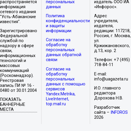
распространяется
персональных
издатель ООО ИА
информация
данных
«Инфорос».
сетевого издания
Политика
Адрес
"Усть-Абаканские
конфиденциальности
учредителя,
известия".
и защиты
издателя,
Зарегистрировано
информации
редакции: 117218,
Федеральной
Россия, г. Москва,
Согласие на
службой по
ул.
обработку
надзору в сфере
Кржижановского,
персональных
связи,
д.13, кор. 2
данных обратной
информационных
связи
Телефон: +7 (495)
технологий и
718-84-11
массовых
Согласие на
коммуникаций
обработку
E-mail:
(Роскомнадзор).
персональных
info@uagazeta.ru
Реестровая
данных с помощью
запись ПИ № 16 -
И.О. главного
сервисов
0480 от 30.01.2004
редактора
Yandex.Metrika,
Дорохова Н.В.
LiveInternet,
ПОКАЗАТЬ
top.mail.ru
БАННЕРНЫЕ
Разработчик
МЕСТА
сайта –
INFOROS
2026