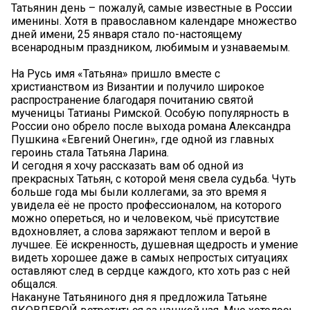
Татьянин день – пожалуй, самые известные в России
именины. Хотя в православном календаре множество
дней имени, 25 января стало по-настоящему
всенародным праздником, любимым и узнаваемым.
На Русь имя «Татьяна» пришло вместе с
христианством из Византии и получило широкое
распространение благодаря почитанию святой
мученицы Татианы Римской. Особую популярность в
России оно обрело после выхода романа Александра
Пушкина «Евгений Онегин», где одной из главных
героинь стала Татьяна Ларина.
И сегодня я хочу рассказать вам об одной из
прекрасных Татьян, с которой меня свела судьба. Чуть
больше года мы были коллегами, за это время я
увидела её не просто профессионалом, на которого
можно опереться, но и человеком, чьё присутствие
вдохновляет, а слова заряжают теплом и верой в
лучшее. Её искренность, душевная щедрость и умение
видеть хорошее даже в самых непростых ситуациях
оставляют след в сердце каждого, кто хоть раз с ней
общался.
Накануне Татьяниного дня я предложила Татьяне