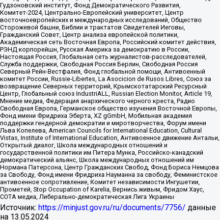
Гудзоновский институт, Фонд Демократического Развития,
Комитет-2024, Центрально-Европейский университет, Центр
восточноевропейских и международных исследований, Общество
Сторожевой башни, Библии и трактатов Свидетелей Иеговы,
Гражданский Совет, Центр анализа европейской политики,
Академическая сеть Восточная Европа, Российский комитет действия,
РЭНД корпорейшн, Русская Америка за демократию в России,
Настоящая Россия, Глобальная сеть журналистов-расследователей,
Служба поддержки, Свободная Россия Берлин, Свободная Россия
Северный Рейн-Вестфалия, Фонд глобальной помощи, Антивоенный
комитет России, Russie-Libertes, La Asocicion de Rusos Libres, Союз за
возвращение Северных территорий, Крымскотатарский Ресурсный
Центр, Глобальный союз IndustriALL, Russian Election Monitor, Article 19,
Мнение медиа, Федерация анархического черного креста, Радио
Свободная Европа, Германское общество изучения Восточной Европы,
Фонд имени Фридриха Эберта, XZ gGmbH, Мобильная академия
поддержки гендерной демократии и миротворчества, Форум имени
Льва Копелева, American Councils for International Education, Cultural
Vistas, Institute of International Education, Антивоенное движение Антальи,
Открытый диалог, Школа международных отношений и
государственной политики им Питера Мунка, Российско-канадский
демократический альянс, Школа международных отношений им
Нормана Патерсона, Центр Гражданских Свобод, Фонд Бориса Немцова
за Свободу, Фонд имени Фридриха Науманна за свободу, Феминистское
антивоенное сопротивление, Комитет независимости Ингушетии,
Прометей, Stop Occupation of Karelia, Вернись живым, Фридом Хаус,
СОТА медиа, Либерально-демократическая Лига Украины
Источник:
https://minjust.gov.ru/ru/documents/7756/
данные
на
13.05.2024