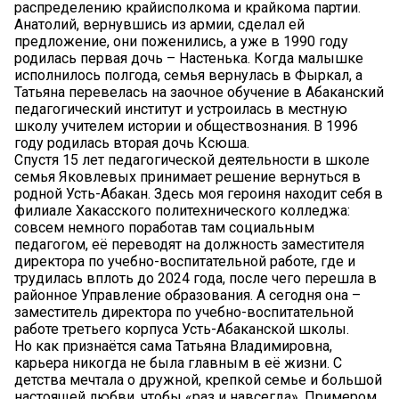
распределению крайисполкома и крайкома партии.
Анатолий, вернувшись из армии, сделал ей
предложение, они поженились, а уже в 1990 году
родилась первая дочь – Настенька. Когда малышке
исполнилось полгода, семья вернулась в Фыркал, а
Татьяна перевелась на заочное обучение в Абаканский
педагогический институт и устроилась в местную
школу учителем истории и обществознания. В 1996
году родилась вторая дочь Ксюша.
Спустя 15 лет педагогической деятельности в школе
семья Яковлевых принимает решение вернуться в
родной Усть-Абакан. Здесь моя героиня находит себя в
филиале Хакасского политехнического колледжа:
совсем немного поработав там социальным
педагогом, её переводят на должность заместителя
директора по учебно-воспитательной работе, где и
трудилась вплоть до 2024 года, после чего перешла в
районное Управление образования. А сегодня она –
заместитель директора по учебно-воспитательной
работе третьего корпуса Усть-Абаканской школы.
Но как признаётся сама Татьяна Владимировна,
карьера никогда не была главным в её жизни. С
детства мечтала о дружной, крепкой семье и большой
настоящей любви, чтобы «раз и навсегда». Примером