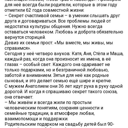
для неё всегда были родители, которые в этом году
отметили 62 года совместной жизни:
– Секрет счастливой семьи – в умении слышать друг
друга и договариваться. Все проблемы людей от
недостатка культуры общения. Нужно всегда
оставаться человеком. Любовь и доброта обязательно
вернутся сторицей.
Девиз их семьи прост: «Мы вместе, мы живы, мы
справимся».
Сегодня у неё четверо внуков: Катя, Аня, Стёпа и Маша,
каждый раз, когда она произносит их имена, в её
глазах – особый свет. Каждого она одаривает не
только подарками, но и безграничной любовью,
заботой и вниманием. Зятья для неё как родные
сыновья, и это делает семью ещё шире и крепче.
С мужем Анатолием они 36 лет идут рука в руку одной
дорогой. И когда я спрашиваю секрет такого союза,
она отвечает:
– Мы живём и всегда жили по простым
человеческим понятиям, сохраняя ценности и
семейные традиции, в атмосфере любви,
взаимопомощи и поддержки.
Родительским подарком на свадьбу детей был 90-