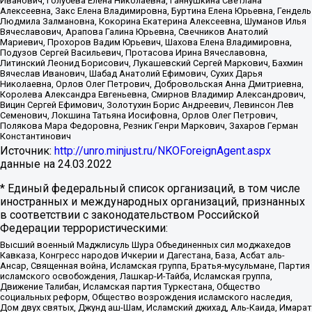
Иванович, Голубева Елена Николаевна, Ганнушкина Светлана
Алексеевна, Закс Елена Владимировна, Буртина Елена Юрьевна, Гендель
Людмила Залмановна, Кокорина Екатерина Алексеевна, Шуманов Илья
Вячеславович, Арапова Галина Юрьевна, Свечников Анатолий
Мариевич, Прохоров Вадим Юрьевич, Шахова Елена Владимировна,
Подузов Сергей Васильевич, Протасова Ирина Вячеславовна,
Литинский Леонид Борисович, Лукашевский Сергей Маркович, Бахмин
Вячеслав Иванович, Шабад Анатолий Ефимович, Сухих Дарья
Николаевна, Орлов Олег Петрович, Добровольская Анна Дмитриевна,
Королева Александра Евгеньевна, Смирнов Владимир Александрович,
Вицин Сергей Ефимович, Золотухин Борис Андреевич, Левинсон Лев
Семенович, Локшина Татьяна Иосифовна, Орлов Олег Петрович,
Полякова Мара Федоровна, Резник Генри Маркович, Захаров Герман
Константинович
Источник:
http://unro.minjust.ru/NKOForeignAgent.aspx
данные на
24.03.2022
* Единый федеральный список организаций, в том числе
иностранных и международных организаций, признанных
в соответствии с законодательством Российской
Федерации террористическими:
Высший военный Маджлисуль Шура Объединенных сил моджахедов
Кавказа, Конгресс народов Ичкерии и Дагестана, База, Асбат аль-
Ансар, Священная война, Исламская группа, Братья-мусульмане, Партия
исламского освобождения, Лашкар-И-Тайба, Исламская группа,
Движение Талибан, Исламская партия Туркестана, Общество
социальных реформ, Общество возрождения исламского наследия,
Дом двух святых, Джунд аш-Шам, Исламский джихад, Аль-Каида, Имарат