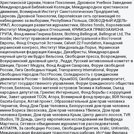
Христианской Церкви, Новое Поколение, Духовное Учебное Заведение
Международный Библейский Колледж, Международное христианское
движение, Всемирный Институт Саентологических Предприятий,
Церковь Духовной Технологии, Европейская сеть организаций по
наблюдению за выборами, Республика Польша, СВОБОДНЫЙ ИДЕЛЬ-
УРАЛ, Ассоциация развития журналистики, IStories fonds, Королевский
Институт Международных Отношений, КРИМСЬКА ПРАВОЗАХИСНА
ГРУПА, Фонд имени Генриха Бёлля, Stichting Bellingcat, Bellingcat Ltd, The
Insider, Институт правовой инициативы Центральной и Восточной
Европы, Фонд Открытой Эстонии, Calvert 22 Foundation, Канадский
украинский конгресс, Институт Макдональда-Лорье, Украинская
национальная федерация Канады, Декабристы, Международный
научный центр им Вудро Вильсона, Свободная пресса, Возрождение,
Всеукраинский духовный центр , Риддл, Русский антивоенный комитет в
Швеции, Проект Медуза, Фонд Андрея Сахарова, Форум свободной
России, Лига Свободных Наций, Transparеncy International, Форум
Свободных Народов ПостРоссии, Солидарность с гражданским
движением в России – Solidarus, КрымSOS, Свободный университет,
Институт государственного управления, Форум гражданского общества
Россия, Беллона, Союз жителей островов Тисима и Хабомаи, Съезд
народных депутатов, Гринпис Интернешнл, Фонд борьбы с коррупцией
Инк, Завет церквей TCCN, Агора, Всемирный фонд природы, BDR Novaja
Gazeta-Europe, Алтай проект, Образовательный дом прав человека
Чернигов, Фонд Дом Прав Человека, Белорусский дом прав человека
имени Бориса Звозскова, Дом прав человека Тбилиси, Дом прав
человека Ереван, Дом прав человека Крым, Центр дикого лосося, TVR
Studios, ТВ Дождь, Центр европейских исследований им Вилфрида
Мартенса, Сетевое объединение журналистов расследователей,
АЛЛАТРА, За свободную Россию, Свободная Бурятия, Uralic, UnKremlin,
Международная федерация транспортных рабочих, ИстЧам Финланд,