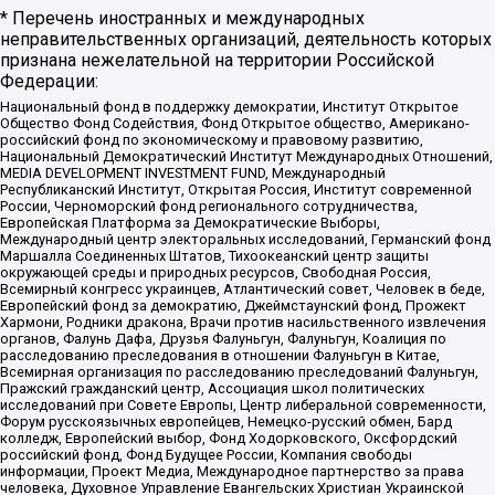
* Перечень иностранных и международных
неправительственных организаций, деятельность которых
признана нежелательной на территории Российской
Федерации:
Национальный фонд в поддержку демократии, Институт Открытое
Общество Фонд Содействия, Фонд Открытое общество, Американо-
российский фонд по экономическому и правовому развитию,
Национальный Демократический Институт Международных Отношений,
MEDIA DEVELOPMENT INVESTMENT FUND, Международный
Республиканский Институт, Открытая Россия, Институт современной
России, Черноморский фонд регионального сотрудничества,
Европейская Платформа за Демократические Выборы,
Международный центр электоральных исследований, Германский фонд
Маршалла Соединенных Штатов, Тихоокеанский центр защиты
окружающей среды и природных ресурсов, Свободная Россия,
Всемирный конгресс украинцев, Атлантический совет, Человек в беде,
Европейский фонд за демократию, Джеймстаунский фонд, Прожект
Хармони, Родники дракона, Врачи против насильственного извлечения
органов, Фалунь Дафа, Друзья Фалуньгун, Фалуньгун, Коалиция по
расследованию преследования в отношении Фалуньгун в Китае,
Всемирная организация по расследованию преследований Фалуньгун,
Пражский гражданский центр, Ассоциация школ политических
исследований при Совете Европы, Центр либеральной современности,
Форум русскоязычных европейцев, Немецко-русский обмен, Бард
колледж, Европейский выбор, Фонд Ходорковского, Оксфордский
российский фонд, Фонд Будущее России, Компания свободы
информации, Проект Медиа, Международное партнерство за права
человека, Духовное Управление Евангельских Христиан Украинской