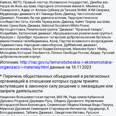
Кавказ, АБТО, Правый сектор, Исламское государство, Джабха аль-
Нусра ли-Ахль аш-Шам, Народное ополчение имени К. Минина и Д.
Пожарского, Аджр от Аллаха Субхану уа Тагьаля SHAM, АУМ Синрике,
Муджахеды джамаата Ат-Тавхида Валь-Джихад, Чистопольский
Джамаат, Рохнамо ба суи давлати исломи, Террористическое
сообщество Сеть, Катиба Таухид валь-Джихад, Хайят Тахрир аш-Шам,
Ахлю Сунна Валь Джамаа, National Socialism/White Power,
Артподготовка, Религиозная группа “Джамаат “Красный пахарь”,
Колумбайн, Хатлонский джамаат, Мусульманская религиозная группа п.
Кушкуль г. Оренбург, Крымско-татарский добровольческий батальон
имени Номана Челебиджихана, Азов, Партия исламского возрождения
Таджикистана, Народная самооборона, Дуббайский джамаат,
московская ячейка, Батал-Хаджи Белхороев, Маньяки Культ Убийц,
Молодёжь Которая Улыбается, Легион Свобода России, Айдар, Русский
добровольческий корпус
Источник:
http://nac.gov.ru/terroristicheskie-i-ekstremistskie-
organizacii-i-materialy.html
данные на
16.11.2023
* Перечень общественных объединений и религиозных
организаций в отношении которых судом принято
вступившее в законную силу решение о ликвидации или
запрете деятельности:
Национал-большевистская партия, ВЕК РА, Рада земли Кубанской
Духовно Родовой Державы Русь, Община Духовного Управления
Асгардской Веси Беловодья, Славянская Община Капища Веды Перуна,
Мужская Духовная Семинария Староверов-Инглингов, Нурджулар, К
Богодержавию, Таблиги Джамаат, Свидетели Иеговы, Русское