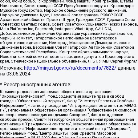
союз, Фонд борьбы с коррупцией, Фонд защиты прав граждан, Штабы
Навального, Совет граждан СССР Прикубанского округа г. Краснодара,
Мужское государство, Народное объединение русского движения,
Народное движение Адат, Народный совет граждан РСФСР СССР
Архангельской области, Проект Штурм, Граждане СССР, Держава Союз
Советских Светлых Родов, Совет Советских Социалистических Районов,
Meta Platforms Inc, Facebook, Instagram, WhatsApp, СИЧ-С14,
Добровольческое Движение Организации украинских националистов,
Черный Комитет, Татарстанское Региональное Всетатарское
общественное движение, Невоград, Молодежное Демократическое
Движение Весна, Верховный Совет Татарской Автономной Советской
Социалистической Республики, Конгресс ойрат-калмыцкого народа,
Исполнительный комитет совета народных депутатов Красноярского
края, Этническое национальное объединение, ЛГБТ, Я.МЫ Сергей Фургал
Источник:
https://minjust.gov.ru/ru/documents/7822/
данные
на
03.05.2024
* Реестр иностранных агентов:
Калининградская региональная общественная организация "Экозащита!-Женсовет", Фонд содействия защите прав и свобод граждан "Общественный вердикт", Фонд "Институт Развития Свободы Информации", Частное учреждение "Информационное агентство МЕМО. РУ", Региональная общественная организация "Общественная комиссия по сохранению наследия академика Сахарова", Фонд поддержки свободы прессы, Санкт-Петербургская общественная правозащитная организация "Гражданский контроль", Межрегиональная общественная организация "Информационно-просветительский центр "Мемориал", Региональный Фонд "Центр Защиты Прав Средств Массовой Информации", с 05.12.2023 Фонд "Центр Защиты Прав Средств массовой информации", Региональная общественная благотворительная организация помощи беженцам и мигрантам "Гражданское содействие", Негосударственное образовательное учреждение дополнительного профессионального образования (повышение квалификации) специалистов "АКАДЕМИЯ ПО ПРАВАМ ЧЕЛОВЕКА", Свердловская региональная общественная организация "Сутяжник", Автономная некоммерческая организация "Центр независимых социологических исследований", Союз общественных объединений "Российский исследовательский центр по правам человека", Региональное общественное учреждение научно-информационный центр "МЕМОРИАЛ", Некоммерческая организация "Фонд защиты гласности", Автономная некоммерческая организация "Институт прав человека", Городская общественная организация "Екатеринбургское общество "МЕМОРИАЛ", Городская общественная организация "Рязанское историко-просветительское и правозащитное общество "Мемориал" (Рязанский Мемориал), Челябинский региональный орган общественной самодеятельности – женское общественное объединение "Женщины Евразии", Челябинский региональный орган общественной самодеятельности "Уральская правозащитная группа", Фонд содействия защите здоровья и социальной справедливости имени Андрея Рылькова, Автономная Некоммерческая Организация "Аналитический Центр Юрия Левады", Автономная некоммерческая организация социальной поддержки населения "Проект Апрель", Региональная общественная организация помощи женщинам и детям, находящимся в кризисной ситуации "Информационно-методический центр "Анна", Фонд содействия развитию массовых коммуникаций и правовому просвещению "Так-так-Так", Фонд содействия устойчивому развитию "Серебряная тайга", Свердловский региональный общественный фонд социальных проектов "Новое время", "Idel.Реалии", Кавказ.Реалии, Крым.Реалии, Телеканал Настоящее Время, Татаро-башкирская служба Радио Свобода (Azatliq Radiosi), Радио Свободная Европа/Радио Свобода (PCE/PC), "Сибирь.Реалии", "Фактограф", Благотворительный фонд помощи осужденным и их семьям, Автономная некоммерческая организация "Институт глобализации и социальных движений", Фонд "В защиту прав заключенных", Частное учреждение "Центр поддержки и содействия развитию средств массовой информации", Пензенский региональный общественный благотворительный фонд "Гражданский союз", "Север.Реалии", Некоммерческая организация Фонд "Правовая инициатива", Общество с ограниченной ответственностью "Радио Свободная Европа/Радио Свобода", Чешское информационное агентство "MEDIUM-ORIENT", Красноярская региональная общественная организация "Мы против СПИДа", Камалягин Денис Николаевич, Маркелов Сергей Евгеньевич, Пономарев Лев Александрович, Савицкая Людмила Алексеевна, Автономная некоммерческая организация "Центр по работе с проблемой насилия "НАСИЛИЮ.НЕТ", Межрегиональный профессиональный союз работников здравоохранения "Альянс врачей", Юридическое лицо, зарегистрированное в Латвийской Республике, SIA "Medusa Project" (регистрационный номер 40103797863, дата регистрации 10.06.2014), Некоммерческая организация "Фонд по борьбе с коррупцией", Автономная некоммерческая организация "Институт права и публичной политики", Баданин Роман Сергеевич, Гликин Максим Александрович, Железнова Мария Михайловна, Лукьянова Юлия Сергеевна, Маетная Елизавета Витальевна, Маняхин Петр Борисович, Чуракова Ольга Владимировна, Ярош Юлия Петровна, Юридическое лицо "The Insider SIA", зарегистрированное в Риге, Латвийская Республика (дата регистрации 26.06.2015), являющееся администратором доменного имени интернет-издания "The Insider SIA", https://theins.ru, Постернак Алексей Евгеньевич, Рубин Михаил Аркадьевич, Анин Роман Александрович, Юридическое лицо Istories fonds, зарегистрированное в Латвийской Республике (регистрационный номер 50008295751, дата регистрации 24.02.2020), Великовский Дмитрий Александрович, Долинина Ирина Николаевна, Мароховская Алеся Алексеевна, Шлейнов Роман Юрьевич, Шмагун Олеся Валентиновна, Общество с ограниченной ответственностью "Альтаир 2021", Общество с ограниченной ответственностью "Вега 2021", Общество с ограниченной ответственностью "Главный редактор 2021", Общество с ограниченной ответственностью "Ромашки монолит", Важенков Артем Валерьевич, Ивановская областная общественная организация "Центр гендерных исследований", Гурман Юрий Альбертович, Медиапроект "ОВД-Инфо", Егоров Владимир Владимирович, Жилинский Владимир Александрович, Общество с ограниченной ответственностью "ЗП", Иванова София Юрьевна, Карезина Инна Павловна, Кильтау Екатерина Викторовна, Петров Алексей Викторович, Пискунов Сергей Евгеньевич, Смирнов Сергей Сергеевич, Тихонов Михаил Сергеевич, Общество с ограниченной ответственностью "ЖУРНАЛИСТ-ИНОСТРАННЫЙ АГЕНТ", Арапова Галина Юрьевна, Вольтская Татьяна Анатольевна, Американская компания "Mason G.E.S. Anonymous Foundation" (США), являющаяся владельцем интернет-издания https://mnews.world/, Компания "Stichting Bellingcat", зарегистрированная в Нидерландах (дата регистрации 11.07.2018), Захаров Андрей Вячеславович, Клепиковская Екатерина Дмитриевна, Общество с ограниченной ответственностью "МЕМО", Перл Роман Александрович, Симонов Евгений Алексеевич, Соловьева Елена Анатольевна, Сотников Даниил Владимирович, Сурначева Елизавета Дмитриевна, Автономная некоммерческая организация по защите прав человека и информированию населения "Якутия – Наше Мнение", Общество с ограниченной ответственностью "Москоу диджитал медиа", с 26.01.2023 Общество с ограниченной ответственностью "Чайка Белые сады", Ветошкина Валерия Валерьевна, Заговора Максим Александрович, Межрегиональное общественное движение "Российская ЛГБТ - сеть", Оленичев Максим Владимирович, Павлов Иван Юрьевич, Скворцова Елена Сергеевна, Общество с ограниченной ответственностью "Как бы инагент", Кочетков Игорь Викторович, Общество с ограниченной ответственностью "Честные выборы", Еланчик Олег Александрович, Общество с ограниченной ответственностью "Нобелевский призыв", Гималова Регина Эмилевна, Григорьев Андрей Валерьевич, Григорьева Алина Александровна, Ассоциация по содействию защите прав призывников, альтернативнослужащих и военнослужащих "Правозащитная группа "Гражданин.Армия.Право", Хисамова Регина Фаритовна, Автономная некоммерческая организация по реализации социально-правовых программ "Лилит", Дальневосточное общественное движение "Маяк", Санкт-Петербургская ЛГБТ-инициативная группа "Выход", Инициативная группа ЛГБТ+ "Реверс", Алексеев Андрей Викторович, Бекбулатова Таисия Львовна, Беляев Иван Михайлович, Владыкина Елена Сергеевна, Гельман Марат Александрович, Никульшина Вероника Юрьевна, Толоконникова Надежда Андреевна, Шендерович Виктор Анатольевич, Общество с ограниченной ответственностью "Данное сообщение", Общество с ограниченной ответственностью Издательский дом "Новая глава", Айнбиндер Александра Александровна, Московский комьюнити-центр для ЛГБТ+инициатив, Благотворительный фонд развития филантропии, Deutsche Welle (Германия, Kurt-Schumacher-Strasse 3, 53113 Bonn), Борзунова Мария Михайловна, Воробьев Виктор Викторович, Голубева Анна Львовна, Константинова Алла Михайловна, Малкова Ирина Владимировна, Мурадов Мурад Абдулгалимович, Осетинская Елизавета Николаевна, Понасенков Евгений Николаевич, Ганапольский Матвей Юрьевич, Киселев Евгений Алексеевич, Борухович Ирина Григорьевна, Дремин Иван Тимофеевич, Дубровский Дмитрий Викторович, Красноярская региональная общественная организация поддержки и развития альтернативных образовательных технологий и межкультурных коммуникаций "ИНТЕРРА", Маяковская Екатерина Алексеевна, Фейгин Марк Захарович, Филимонов Андрей Викторович, Дзугкоева Регина Николаевна, Доброхотов Роман Александрович, Дудь Юрий Александрович, Елкин Сергей Владимирович, Кругликов Кирилл Игоревич, Сабунаева Мария Леонидовна, Семенов Алексей Владимирович, Шаинян Карен Багратович, Шульман Екатерина Михайловна, Асафьев Артур Валерьевич, Вахштайн Виктор Семенович, Венедиктов Алексей Алексеевич, Лушникова Екатерина Евгеньевна, Волков Леонид Михайлович, Невзоров Александр Глебович, Пархоменко Сергей Борисович, Сироткин Ярослав Николаевич, Кара-Мурза Владимир Владимирович, Баранова Наталья Владимировна, Гозман Леонид Яковлевич, Кагарлицкий Борис Юльевич, Климарев Михаил Валерьевич, Милов Владимир Станиславович, Автономная некоммерческая организация Краснодарский центр современного искусства "Типография", Моргенштерн Алишер Тагирович, Соболь Любовь Эдуардовна, Общество с ограниченной ответственностью "ЛИЗА НОРМ", Каспаров Гарри Кимович, Ходорковский Михаил Борисович, Общество с ограниченной ответственностью "Апрельские тезисы", Данилович Ирина Брониславовна, Кашин Олег Владимирович, Петров Николай Владимирович, Пивоваров Алексей Владимирович, Соколов Михаил Владимирович, Цветкова Юлия Владимировна, Чичваркин Евгений Александрович, Комитет против пыток/Команда против пыток, Общество с ограниченной ответственностью "Первый научный", Общество с ограниченной ответственностью "Вертолет и ко", Белоцерковская Вероника Борисовна, Кац Максим Евгеньевич, Лазарева Татьяна Юрьевна, Шаведдинов Руслан Табризович, Яшин Илья Валерьевич, Общество с ограниченной ответственностью "Иноагент ААВ", Алешковский Дмитрий Петрович, Альбац Евгения Марковна, Быков Дмитрий Львович, Галямина Юлия Евгеньевна, Лойко Сергей Леонидович, Мартынов Кирилл Константинович, Медведев Сергей Александрович, Крашенинников Федор Геннадиевич, Гордеева Катерина Вл