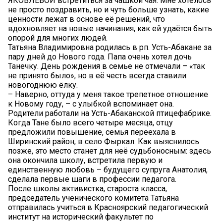
ЯКОВЛЕВОЙ встретиться за чашкой чая. Мне хотелось
не просто поздравить, но и чуть больше узнать, какие
ценности лежат в основе её решений, что
вдохновляет на новые начинания, как ей удаётся быть
опорой для многих людей.
Татьяна Владимировна родилась в рп. Усть-Абакане за
пару дней до Нового года. Папа очень хотел дочь
Танечку. День рождения в семье не отмечали – «так
не принято было», но в её честь всегда ставили
новогоднюю ёлку.
– Наверно, оттуда у меня такое трепетное отношение
к Новому году, – с улыбкой вспоминает она.
Родители работали на Усть-Абаканской птицефабрике.
Когда Тане было всего четыре месяца, отцу
предложили повышение, семья переехала в
Ширинский район, в село Фыркал. Как выяснилось
позже, это место станет для неё судьбоносным: здесь
она окончила школу, встретила первую и
единственную любовь – будущего супруга Анатолия,
сделала первые шаги в профессии педагога.
После школы активистка, староста класса,
председатель ученического комитета Татьяна
отправилась учиться в Красноярский педагогический
институт на исторический факультет по