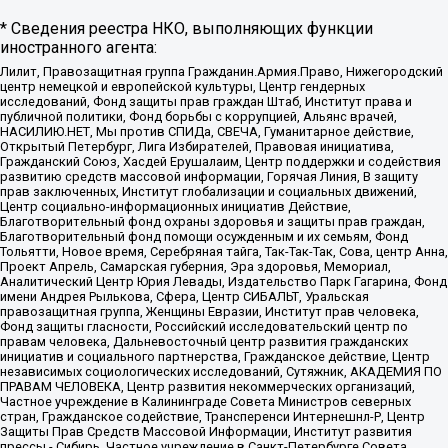
* Сведения реестра НКО, выполняющих функции
иностранного агента:
Лилит, Правозащитная группа Гражданин.Армия.Право, Нижегородский
центр немецкой и европейской культуры, Центр гендерных
исследований, Фонд защиты прав граждан Штаб, Институт права и
публичной политики, Фонд борьбы с коррупцией, Альянс врачей,
НАСИЛИЮ.НЕТ, Мы против СПИДа, СВЕЧА, Гуманитарное действие,
Открытый Петербург, Лига Избирателей, Правовая инициатива,
Гражданский Союз, Хасдей Ерушалаим, Центр поддержки и содействия
развитию средств массовой информации, Горячая Линия, В защиту
прав заключенных, Институт глобализации и социальных движений,
Центр социально-информационных инициатив Действие,
Благотворительный фонд охраны здоровья и защиты прав граждан,
Благотворительный фонд помощи осужденным и их семьям, Фонд
Тольятти, Новое время, Серебряная тайга, Так-Так-Так, Сова, центр Анна,
Проект Апрель, Самарская губерния, Эра здоровья, Мемориал,
Аналитический Центр Юрия Левады, Издательство Парк Гагарина, Фонд
имени Андрея Рылькова, Сфера, Центр СИБАЛЬТ, Уральская
правозащитная группа, Женщины Евразии, Институт прав человека,
Фонд защиты гласности, Российский исследовательский центр по
правам человека, Дальневосточный центр развития гражданских
инициатив и социального партнерства, Гражданское действие, Центр
независимых социологических исследований, Сутяжник, АКАДЕМИЯ ПО
ПРАВАМ ЧЕЛОВЕКА, Центр развития некоммерческих организаций,
Частное учреждение в Калининграде Совета Министров северных
стран, Гражданское содействие, Трансперенси Интернешнл-Р, Центр
Защиты Прав Средств Массовой Информации, Институт развития
прессы - Сибирь, Частное учреждение в Санкт-Петербурге Совета