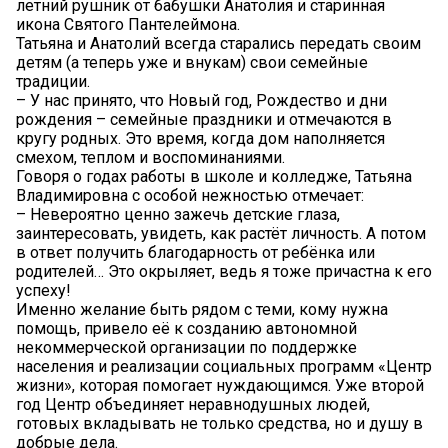
летний рушник от бабушки Анатолия и старинная
икона Святого Пантелеймона.
Татьяна и Анатолий всегда старались передать своим
детям (а теперь уже и внукам) свои семейные
традиции.
– У нас принято, что Новый год, Рождество и дни
рождения – семейные праздники и отмечаются в
кругу родных. Это время, когда дом наполняется
смехом, теплом и воспоминаниями.
Говоря о годах работы в школе и колледже, Татьяна
Владимировна с особой нежностью отмечает:
– Невероятно ценно зажечь детские глаза,
заинтересовать, увидеть, как растёт личность. А потом
в ответ получить благодарность от ребёнка или
родителей… Это окрыляет, ведь я тоже причастна к его
успеху!
Именно желание быть рядом с теми, кому нужна
помощь, привело её к созданию автономной
некоммерческой организации по поддержке
населения и реализации социальных программ «Центр
жизни», которая помогает нуждающимся. Уже второй
год Центр объединяет неравнодушных людей,
готовых вкладывать не только средства, но и душу в
добрые дела.