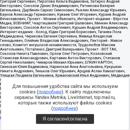
Для повышения удобства сайта мы используем
cookies (
подробнее
). К сайту подключены
сервисы Yandex.Metrika, LiveInternet, top.mail.ru,
которые также используют файлы cookies
(
подробнее
).
Источник:
https://minjust.gov.ru/uploaded/files/reestr-
inostrannyih-agentov-22-03-2024.pdf
данные на
22.03.2024
Я согласен/согласна
Разработка -