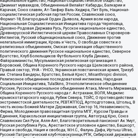
национальное единство, Национал-социалистическое общество,
Джамаат мувахидов, Объединенный Вилайат Кабарды, Балкарии и
Карачая, Союз славян, Ат-Такфир Валь-Хиджра, Пит Буль, Национал-
социалистическая рабочая партия России, Славянский союз,
Формат-18, Благородный Орден Дьявола, Армия воли народа,
Национальная Социалистическая Инициатива города Череповца,
Духовно-Родовая Держава Русь, Русское национальное единство,
Древнерусской Инглистической церкви Православных Староверов-
Инглингов, Русский общенациональный союз, Движение против
нелегальной иммиграции, Кровь и Честь, О свободе совести и о
религиозных объединениях, Омская организация общественного
политического движения Русское национальное единство, Северное
Братство, Клуб Болельщиков Футбольного Клуба Динамо,
Файзрахманисты, Мусульманская религиозная организация п.
Боровский, Община Коренного Русского народа Щелковского района,
Правый сектор, УНА - УНСО, Украинская повстанческая армия, Тризуб
им. Степана Бандеры, Братство, Белый Крест, Misanthropic division,
Религиозное объединение последователей инглиизма, Народная
Социальная Инициатива, TulaSkins, Этнополитическое объединение
Русские, Русское национальное объединение Атака, Мечеть Мирмамеда,
Община Коренного Русского народа г. Астрахани, ВОЛЯ, Меджлис
крымскотатарского народа, Рубеж Севера, ТОЙС, О противодействии
экстремистской деятельности, РЕВТАТПОД, Артподготовка, Штольц, В
честь иконы Божией Матери Державная, Сектор 16, Независимость,
Фирма, Молодежная правозащитная группа МПГ, Курсом Правды и
Единения, Каракольская инициативная группа, Автоград Крю, Союз
Славянских Сил Руси, Алля-Аят, Благотворительный пансионат Ак Умут,
Русская республика Русь, Арестантское уголовное единство, Башкорт,
Нация и свобода, Нация и свобода, W.H.С., Фалунь Дафа, Иртыш Ultras,
Русский Патриотический клуб-Новокузнецк/РПК, Сибирский державный