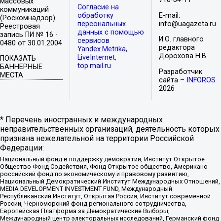
массовых
Согласие на
коммуникаций
обработку
E-mail:
(Роскомнадзор).
персональных
info@uagazeta.ru
Реестровая
данных с помощью
запись ПИ № 16 -
И.О. главного
сервисов
0480 от 30.01.2004
редактора
Yandex.Metrika,
Дорохова Н.В.
LiveInternet,
ПОКАЗАТЬ
top.mail.ru
БАННЕРНЫЕ
Разработчик
МЕСТА
сайта –
INFOROS
2026
* Перечень иностранных и международных
неправительственных организаций, деятельность которых
признана нежелательной на территории Российской
Федерации:
Национальный фонд в поддержку демократии, Институт Открытое
Общество Фонд Содействия, Фонд Открытое общество, Американо-
российский фонд по экономическому и правовому развитию,
Национальный Демократический Институт Международных Отношений,
MEDIA DEVELOPMENT INVESTMENT FUND, Международный
Республиканский Институт, Открытая Россия, Институт современной
России, Черноморский фонд регионального сотрудничества,
Европейская Платформа за Демократические Выборы,
Международный центр электоральных исследований, Германский фонд