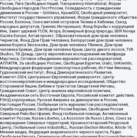
России, Лига Свободных Наций, Transparеncy International, Форум
Свободных Народов ПостРоссии, Солидарность с гражданским
движением в России – Solidarus, КрымSOS, Свободный университет,
Институт государственного управления, Форум гражданского общества
Россия, Беллона, Союз жителей островов Тисима и Хабомаи, Съезд
народных депутатов, Гринпис Интернешнл, Фонд борьбы с коррупцией
Инк, Завет церквей TCCN, Агора, Всемирный фонд природы, BDR Novaja
Gazeta-Europe, Алтай проект, Образовательный дом прав человека
Чернигов, Фонд Дом Прав Человека, Белорусский дом прав человека
имени Бориса Звозскова, Дом прав человека Тбилиси, Дом прав
человека Ереван, Дом прав человека Крым, Центр дикого лосося, TVR
Studios, ТВ Дождь, Центр европейских исследований им Вилфрида
Мартенса, Сетевое объединение журналистов расследователей,
АЛЛАТРА, За свободную Россию, Свободная Бурятия, Uralic, UnKremlin,
Международная федерация транспортных рабочих, ИстЧам Финланд,
Гудзоновский институт, Фонд Демократического Развития,
Комитет-2024, Центрально-Европейский университет, Центр
восточноевропейских и международных исследований, Общество
Сторожевой башни, Библии и трактатов Свидетелей Иеговы,
Гражданский Совет, Центр анализа европейской политики,
Академическая сеть Восточная Европа, Российский комитет действия,
РЭНД корпорейшн, Русская Америка за демократию в России,
Настоящая Россия, Глобальная сеть журналистов-расследователей,
Служба поддержки, Свободная Россия Берлин, Свободная Россия
Северный Рейн-Вестфалия, Фонд глобальной помощи, Антивоенный
комитет России, Russie-Libertes, La Asocicion de Rusos Libres, Союз за
возвращение Северных территорий, Крымскотатарский Ресурсный
Центр, Глобальный союз IndustriALL, Russian Election Monitor, Article 19,
Мнение медиа, Федерация анархического черного креста, Радио
Свободная Европа, Германское общество изучения Восточной Европы,