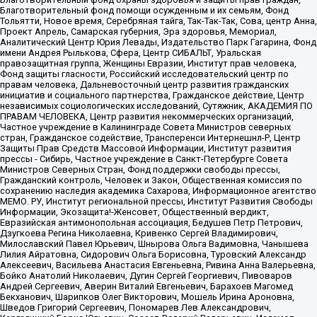
Благотворительный фонд помощи осужденным и их семьям, Фонд
Тольятти, Новое время, Серебряная тайга, Так-Так-Так, Сова, центр Анна,
Проект Апрель, Самарская губерния, Эра здоровья, Мемориал,
Аналитический Центр Юрия Левады, Издательство Парк Гагарина, Фонд
имени Андрея Рылькова, Сфера, Центр СИБАЛЬТ, Уральская
правозащитная группа, Женщины Евразии, Институт прав человека,
Фонд защиты гласности, Российский исследовательский центр по
правам человека, Дальневосточный центр развития гражданских
инициатив и социального партнерства, Гражданское действие, Центр
независимых социологических исследований, Сутяжник, АКАДЕМИЯ ПО
ПРАВАМ ЧЕЛОВЕКА, Центр развития некоммерческих организаций,
Частное учреждение в Калининграде Совета Министров северных
стран, Гражданское содействие, Трансперенси Интернешнл-Р, Центр
Защиты Прав Средств Массовой Информации, Институт развития
прессы - Сибирь, Частное учреждение в Санкт-Петербурге Совета
Министров Северных Стран, Фонд поддержки свободы прессы,
Гражданский контроль, Человек и Закон, Общественная комиссия по
сохранению наследия академика Сахарова, Информационное агентство
МЕМО. РУ, Институт региональной прессы, Институт Развития Свободы
Информации, Экозащита!-Женсовет, Общественный вердикт,
Евразийская антимонопольная ассоциация, Бедушев Петр Петрович,
Дзугкоева Регина Николаевна, Кривенко Сергей Владимирович,
Милославский Павел Юрьевич, Шнырова Ольга Вадимовна, Чанышева
Лилия Айратовна, Сидорович Ольга Борисовна, Туровский Александр
Алексеевич, Васильева Анастасия Евгеньевна, Ривина Анна Валерьевна,
Бойко Анатолий Николаевич, Дугин Сергей Георгиевич, Пивоваров
Андрей Сергеевич, Аверин Виталий Евгеньевич, Барахоев Магомед
Бекханович, Шарипков Олег Викторович, Мошель Ирина Ароновна,
Шведов Григорий Сергеевич, Пономарев Лев Александрович,