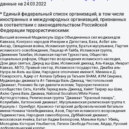
данные на
24.03.2022
* Единый федеральный список организаций, в том числе
иностранных и международных организаций, признанных
в соответствии с законодательством Российской
Федерации террористическими:
Высший военный Маджлисуль Шура Объединенных сил моджахедов
Кавказа, Конгресс народов Ичкерии и Дагестана, База, Асбат аль-
Ансар, Священная война, Исламская группа, Братья-мусульмане, Партия
исламского освобождения, Лашкар-И-Тайба, Исламская группа,
Движение Талибан, Исламская партия Туркестана, Общество
социальных реформ, Общество возрождения исламского наследия,
Дом двух святых, Джунд аш-Шам, Исламский джихад, Аль-Каида, Имарат
Кавказ, АБТО, Правый сектор, Исламское государство, Джабха аль-
Нусра ли-Ахль аш-Шам, Народное ополчение имени К. Минина и Д.
Пожарского, Аджр от Аллаха Субхану уа Тагьаля SHAM, АУМ Синрике,
Муджахеды джамаата Ат-Тавхида Валь-Джихад, Чистопольский
Джамаат, Рохнамо ба суи давлати исломи, Террористическое
сообщество Сеть, Катиба Таухид валь-Джихад, Хайят Тахрир аш-Шам,
Ахлю Сунна Валь Джамаа, National Socialism/White Power,
Артподготовка, Религиозная группа “Джамаат “Красный пахарь”,
Колумбайн, Хатлонский джамаат, Мусульманская религиозная группа п.
Кушкуль г. Оренбург, Крымско-татарский добровольческий батальон
имени Номана Челебиджихана, Азов, Партия исламского возрождения
Таджикистана, Народная самооборона, Дуббайский джамаат,
московская ячейка, Батал-Хаджи Белхороев, Маньяки Культ Убийц,
Молодёжь Которая Улыбается, Легион Свобода России, Айдар, Русский
добровольческий корпус