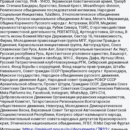
Правый сектор, УНА - УНСО, Украинская повстанческая армия, Тризуб
им. Степана Бандеры, Братство, Белый Крест, Misanthropic division,
Религиозное объединение последователей инглиизма, Народная
Социальная Инициатива, TulaSkins, Этнополитическое объединение
Русские, Русское национальное объединение Атака, Мечеть Мирмамеда,
Община Коренного Русского народа г. Астрахани, ВОЛЯ, Меджлис
крымскотатарского народа, Рубеж Севера, ТОЙС, О противодействии
экстремистской деятельности, РЕВТАТПОД, Артподготовка, Штольц, В
честь иконы Божией Матери Державная, Сектор 16, Независимость,
Фирма, Молодежная правозащитная группа МПГ, Курсом Правды и
Единения, Каракольская инициативная группа, Автоград Крю, Союз
Славянских Сил Руси, Алля-Аят, Благотворительный пансионат Ак Умут,
Русская республика Русь, Арестантское уголовное единство, Башкорт,
Нация и свобода, Нация и свобода, W.H.С., Фалунь Дафа, Иртыш Ultras,
Русский Патриотический клуб-Новокузнецк/РПК, Сибирский державный
союз, Фонд борьбы с коррупцией, Фонд защиты прав граждан, Штабы
Навального, Совет граждан СССР Прикубанского округа г. Краснодара,
Мужское государство, Народное объединение русского движения,
Народное движение Адат, Народный совет граждан РСФСР СССР
Архангельской области, Проект Штурм, Граждане СССР, Держава Союз
Советских Светлых Родов, Совет Советских Социалистических Районов,
Meta Platforms Inc, Facebook, Instagram, WhatsApp, СИЧ-С14,
Добровольческое Движение Организации украинских националистов,
Черный Комитет, Татарстанское Региональное Всетатарское
общественное движение, Невоград, Молодежное Демократическое
Движение Весна, Верховный Совет Татарской Автономной Советской
Социалистической Республики, Конгресс ойрат-калмыцкого народа,
Исполнительный комитет совета народных депутатов Красноярского
края, Этническое национальное объединение, ЛГБТ, Я.МЫ Сергей Фургал
Источник:
https://minjust.gov.ru/ru/documents/7822/
данные