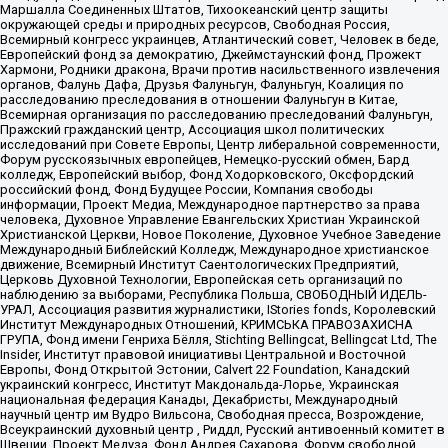
Маршалла Соединенных Штатов, Тихоокеанский центр защиты
окружающей среды и природных ресурсов, Свободная Россия,
Всемирный конгресс украинцев, Атлантический совет, Человек в беде,
Европейский фонд за демократию, Джеймстаунский фонд, Прожект
Хармони, Родники дракона, Врачи против насильственного извлечения
органов, Фалунь Дафа, Друзья Фалуньгун, Фалуньгун, Коалиция по
расследованию преследования в отношении Фалуньгун в Китае,
Всемирная организация по расследованию преследований Фалуньгун,
Пражский гражданский центр, Ассоциация школ политических
исследований при Совете Европы, Центр либеральной современности,
Форум русскоязычных европейцев, Немецко-русский обмен, Бард
колледж, Европейский выбор, Фонд Ходорковского, Оксфордский
российский фонд, Фонд Будущее России, Компания свободы
информации, Проект Медиа, Международное партнерство за права
человека, Духовное Управление Евангельских Христиан Украинской
Христианской Церкви, Новое Поколение, Духовное Учебное Заведение
Международный Библейский Колледж, Международное христианское
движение, Всемирный Институт Саентологических Предприятий,
Церковь Духовной Технологии, Европейская сеть организаций по
наблюдению за выборами, Республика Польша, СВОБОДНЫЙ ИДЕЛЬ-
УРАЛ, Ассоциация развития журналистики, IStories fonds, Королевский
Институт Международных Отношений, КРИМСЬКА ПРАВОЗАХИСНА
ГРУПА, Фонд имени Генриха Бёлля, Stichting Bellingcat, Bellingcat Ltd, The
Insider, Институт правовой инициативы Центральной и Восточной
Европы, Фонд Открытой Эстонии, Calvert 22 Foundation, Канадский
украинский конгресс, Институт Макдональда-Лорье, Украинская
национальная федерация Канады, Декабристы, Международный
научный центр им Вудро Вильсона, Свободная пресса, Возрождение,
Всеукраинский духовный центр , Риддл, Русский антивоенный комитет в
Швеции, Проект Медуза, Фонд Андрея Сахарова, Форум свободной