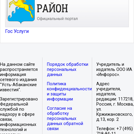
Гос Услуги
На данном сайте
Порядок обработки
Учредитель и
распространяется
персональных
издатель ООО ИА
информация
данных
«Инфорос».
сетевого издания
Политика
Адрес
"Усть-Абаканские
конфиденциальности
учредителя,
известия".
и защиты
издателя,
Зарегистрировано
информации
редакции: 117218,
Федеральной
Россия, г. Москва,
Согласие на
службой по
ул.
обработку
надзору в сфере
Кржижановского,
персональных
связи,
д.13, кор. 2
данных обратной
информационных
связи
Телефон: +7 (495)
технологий и
718-84-11