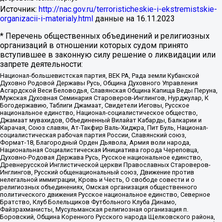
Источник:
http://nac.gov.ru/terroristicheskie-i-ekstremistskie-
organizacii-i-materialy.html
данные на
16.11.2023
* Перечень общественных объединений и религиозных
организаций в отношении которых судом принято
вступившее в законную силу решение о ликвидации или
запрете деятельности:
Национал-большевистская партия, ВЕК РА, Рада земли Кубанской
Духовно Родовой Державы Русь, Община Духовного Управления
Асгардской Веси Беловодья, Славянская Община Капища Веды Перуна,
Мужская Духовная Семинария Староверов-Инглингов, Нурджулар, К
Богодержавию, Таблиги Джамаат, Свидетели Иеговы, Русское
национальное единство, Национал-социалистическое общество,
Джамаат мувахидов, Объединенный Вилайат Кабарды, Балкарии и
Карачая, Союз славян, Ат-Такфир Валь-Хиджра, Пит Буль, Национал-
социалистическая рабочая партия России, Славянский союз,
Формат-18, Благородный Орден Дьявола, Армия воли народа,
Национальная Социалистическая Инициатива города Череповца,
Духовно-Родовая Держава Русь, Русское национальное единство,
Древнерусской Инглистической церкви Православных Староверов-
Инглингов, Русский общенациональный союз, Движение против
нелегальной иммиграции, Кровь и Честь, О свободе совести и о
религиозных объединениях, Омская организация общественного
политического движения Русское национальное единство, Северное
Братство, Клуб Болельщиков Футбольного Клуба Динамо,
Файзрахманисты, Мусульманская религиозная организация п.
Боровский, Община Коренного Русского народа Щелковского района,