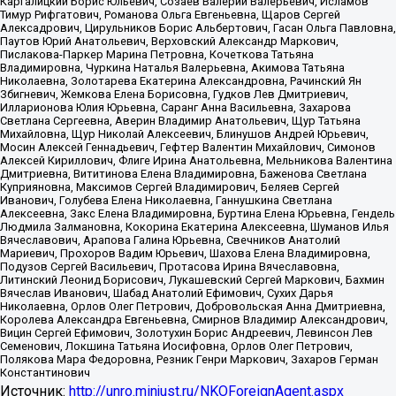
Каргалицкий Борис Юльевич, Созаев Валерий Валерьевич, Исламов
Тимур Рифгатович, Романова Ольга Евгеньевна, Щаров Сергей
Алексадрович, Цирульников Борис Альбертович, Гасан Ольга Павловна,
Паутов Юрий Анатольевич, Верховский Александр Маркович,
Пислакова-Паркер Марина Петровна, Кочеткова Татьяна
Владимировна, Чуркина Наталья Валерьевна, Акимова Татьяна
Николаевна, Золотарева Екатерина Александровна, Рачинский Ян
Збигневич, Жемкова Елена Борисовна, Гудков Лев Дмитриевич,
Илларионова Юлия Юрьевна, Саранг Анна Васильевна, Захарова
Светлана Сергеевна, Аверин Владимир Анатольевич, Щур Татьяна
Михайловна, Щур Николай Алексеевич, Блинушов Андрей Юрьевич,
Мосин Алексей Геннадьевич, Гефтер Валентин Михайлович, Симонов
Алексей Кириллович, Флиге Ирина Анатольевна, Мельникова Валентина
Дмитриевна, Вититинова Елена Владимировна, Баженова Светлана
Куприяновна, Максимов Сергей Владимирович, Беляев Сергей
Иванович, Голубева Елена Николаевна, Ганнушкина Светлана
Алексеевна, Закс Елена Владимировна, Буртина Елена Юрьевна, Гендель
Людмила Залмановна, Кокорина Екатерина Алексеевна, Шуманов Илья
Вячеславович, Арапова Галина Юрьевна, Свечников Анатолий
Мариевич, Прохоров Вадим Юрьевич, Шахова Елена Владимировна,
Подузов Сергей Васильевич, Протасова Ирина Вячеславовна,
Литинский Леонид Борисович, Лукашевский Сергей Маркович, Бахмин
Вячеслав Иванович, Шабад Анатолий Ефимович, Сухих Дарья
Николаевна, Орлов Олег Петрович, Добровольская Анна Дмитриевна,
Королева Александра Евгеньевна, Смирнов Владимир Александрович,
Вицин Сергей Ефимович, Золотухин Борис Андреевич, Левинсон Лев
Семенович, Локшина Татьяна Иосифовна, Орлов Олег Петрович,
Полякова Мара Федоровна, Резник Генри Маркович, Захаров Герман
Константинович
Источник:
http://unro.minjust.ru/NKOForeignAgent.aspx