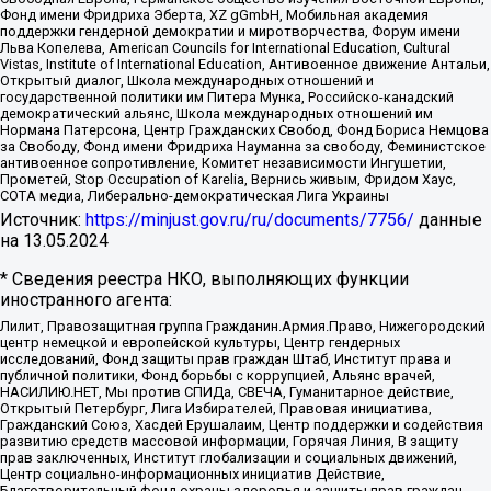
Фонд имени Фридриха Эберта, XZ gGmbH, Мобильная академия
поддержки гендерной демократии и миротворчества, Форум имени
Льва Копелева, American Councils for International Education, Cultural
Vistas, Institute of International Education, Антивоенное движение Антальи,
Открытый диалог, Школа международных отношений и
государственной политики им Питера Мунка, Российско-канадский
демократический альянс, Школа международных отношений им
Нормана Патерсона, Центр Гражданских Свобод, Фонд Бориса Немцова
за Свободу, Фонд имени Фридриха Науманна за свободу, Феминистское
антивоенное сопротивление, Комитет независимости Ингушетии,
Прометей, Stop Occupation of Karelia, Вернись живым, Фридом Хаус,
СОТА медиа, Либерально-демократическая Лига Украины
Источник:
https://minjust.gov.ru/ru/documents/7756/
данные
на
13.05.2024
* Сведения реестра НКО, выполняющих функции
иностранного агента:
Лилит, Правозащитная группа Гражданин.Армия.Право, Нижегородский
центр немецкой и европейской культуры, Центр гендерных
исследований, Фонд защиты прав граждан Штаб, Институт права и
публичной политики, Фонд борьбы с коррупцией, Альянс врачей,
НАСИЛИЮ.НЕТ, Мы против СПИДа, СВЕЧА, Гуманитарное действие,
Открытый Петербург, Лига Избирателей, Правовая инициатива,
Гражданский Союз, Хасдей Ерушалаим, Центр поддержки и содействия
развитию средств массовой информации, Горячая Линия, В защиту
прав заключенных, Институт глобализации и социальных движений,
Центр социально-информационных инициатив Действие,
Благотворительный фонд охраны здоровья и защиты прав граждан,