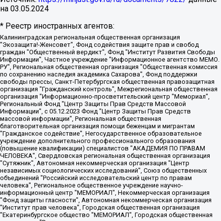
на
03.05.2024
* Реестр иностранных агентов:
Калининградская региональная общественная организация "Экозащита!-Женсовет", Фонд содействия защите прав и свобод граждан "Общественный вердикт", Фонд "Институт Развития Свободы Информации", Частное учреждение "Информационное агентство МЕМО. РУ", Региональная общественная организация "Общественная комиссия по сохранению наследия академика Сахарова", Фонд поддержки свободы прессы, Санкт-Петербургская общественная правозащитная организация "Гражданский контроль", Межрегиональная общественная организация "Информационно-просветительский центр "Мемориал", Региональный Фонд "Центр Защиты Прав Средств Массовой Информации", с 05.12.2023 Фонд "Центр Защиты Прав Средств массовой информации", Региональная общественная благотворительная организация помощи беженцам и мигрантам "Гражданское содействие", Негосударственное образовательное учреждение дополнительного профессионального образования (повышение квалификации) специалистов "АКАДЕМИЯ ПО ПРАВАМ ЧЕЛОВЕКА", Свердловская региональная общественная организация "Сутяжник", Автономная некоммерческая организация "Центр независимых социологических исследований", Союз общественных объединений "Российский исследовательский центр по правам человека", Региональное общественное учреждение научно-информационный центр "МЕМОРИАЛ", Некоммерческая организация "Фонд защиты гласности", Автономная некоммерческая организация "Институт прав человека", Городская общественная организация "Екатеринбургское общество "МЕМОРИАЛ", Городская общественная организация "Рязанское историко-просветительское и правозащитное общество "Мемориал" (Рязанский Мемориал), Челябинский региональный орган общественной самодеятельности – женское общественное объединение "Женщины Евразии", Челябинский региональный орган общественной самодеятельности "Уральская правозащитная группа", Фонд содействия защите здоровья и социальной справедливости имени Андрея Рылькова, Автономная Некоммерческая Организация "Аналитический Центр Юрия Левады", Автономная некоммерческая организация социальной поддержки населения "Проект Апрель", Региональная общественная организация помощи женщинам и детям, находящимся в кризисной ситуации "Информационно-методический центр "Анна", Фонд содействия развитию массовых коммуникаций и правовому просвещению "Так-так-Так", Фонд содействия устойчивому развитию "Серебряная тайга", Свердловский региональный общественный фонд социальных проектов "Новое время", "Idel.Реалии", Кавказ.Реалии, Крым.Реалии, Телеканал Настоящее Время, Татаро-башкирская служба Радио Свобода (Azatliq Radiosi), Радио Свободная Европа/Радио Свобода (PCE/PC), "Сибирь.Реалии", "Фактограф", Благотворительный фонд помощи осужденным и их семьям, Автономная некоммерческая организация "Институт глобализации и социальных движений", Фонд "В защиту прав заключенных", Частное учреждение "Центр поддержки и содействия развитию средств массовой информации", Пензенский региональный общественный благотворительный фонд "Гражданский союз", "Север.Реалии", Некоммерческая организация Фонд "Правовая инициатива", Общество с ограниченной ответственностью "Радио Свободная Европа/Радио Свобода", Чешское информационное агентство "MEDIUM-ORIENT", Красноярская региональная общественная организация "Мы против СПИДа", Камалягин Денис Николаевич, Маркелов Сергей Евгеньевич, Пономарев Лев Александрович, Савицкая Людмила Алексеевна, Автономная некоммерческая организация "Центр по работе с проблемой насилия "НАСИЛИЮ.НЕТ", Межрегиональный профессиональный союз работников здравоохранения "Альянс врачей", Юридическое лицо, зарегистрированное в Латвийской Республике, SIA "Medusa Project" (регистрационный номер 40103797863, дата регистрации 10.06.2014), Некоммерческая организация "Фонд по борьбе с коррупцией", Автономная некоммерческая организация "Институт права и публичной политики", Баданин Роман Сергеевич, Гликин Максим Александрович, Железнова Мария Михайловна, Лукьянова Юлия Сергеевна, Маетная Елизавета Витальевна, Маняхин Петр Борисович, Чуракова Ольга Владимировна, Ярош Юлия Петровна, Юридическое лицо "The Insider SIA", зарегистрированное в Риге, Латвийская Республика (дата регистрации 26.06.2015), являющееся администратором доменного имени интернет-издания "The Insider SIA", https://theins.ru, Постернак Алексей Евгеньевич, Рубин Михаил Аркадьевич, Анин Роман Александрович, Юридическое лицо Istories fonds, зарегистрированное в Латвийской Республике (регистрационный номер 50008295751, дата регистрации 24.02.2020), Великовский Дмитрий Александрович, Долинина Ирина Николаевна, Мароховская Алеся Алексеевна, Шлейнов Роман Юрьевич, Шмагун Олеся Валентиновна, Общество с ограниченной ответственностью "Альтаир 2021", Общество с ограниченной ответственностью "Вега 2021", Общество с ограниченной ответственностью "Главный редактор 2021", Общество с ограниченной ответственностью "Ромашки монолит", Важенков Артем Валерьевич, Ивановская областная общественная организация "Центр гендерных исследований", Гурман Юрий Альбертович, Медиапроект "ОВД-Инфо", Егоров Владимир Владимирович, Жилинский Владимир Александрович, Общество с ограниченной ответственностью "ЗП", Иванова София Юрьевна, Карезина Инна Павловна, Кильтау Екатерина Викторовна, Петров Алексей Викторович, Пискунов Сергей Евгеньевич, Смирнов Сергей Сергеевич, Тихонов Михаил Сергеевич, Общество с ограниченной ответственностью "ЖУРНАЛИСТ-ИНОСТРАННЫЙ АГЕНТ", Арапова Галина Юрьевна, Вольтская Татьяна Анатольевна, Американская компания "Mason G.E.S. Anonymous Foundation" (США), являющаяся владельцем интернет-издания https://mnews.world/, Компания "Stichting Bellingcat", зарегистрированная в Нидерландах (дата регистрации 11.07.2018), Захаров Андрей Вячеславович, Клепиковская Екатерина Дмитриевна, Общество с ограниченной ответственностью "МЕМО", Перл Роман Александрович, Симонов Евгений Алексеевич, Соловьева Елена Анатольевна, Сотников Даниил Владимирович, Сурначева Елизавета Дмитриевна, Автономная некоммерческая организация по защите прав человека и информированию населения "Якутия – Наше Мнение", Общество с ограниченной ответственностью "Москоу диджитал медиа", с 26.01.2023 Общество с ограниченной ответственностью "Чайка Белые сады", Ветошкина Валерия Валерьевна, Заговора Максим Александрович, Межрегиональное общественное движение "Российская ЛГБТ - сеть", Оленичев Максим Владимирович, Павлов Иван Юрьевич, Скворцова Елена Сергеевна, Общество с ограниченной ответственностью "Как бы инагент", Кочетков Игорь Викторович, Общество с ограниченной ответственностью "Честные выборы", Еланчик Олег Александрович, Общество с ограниченной ответственностью "Нобелевский призыв", Гималова Регина Эмилевна, Григорьев Андрей Валерьевич, Григорьева Алина Александровна, Ассоциация по содействию защите прав призывников, альтернативнослужащих и военнослужащих "Правозащитная группа "Гражданин.Армия.Право", Хисамова Регина Фаритовна, Автономная некоммерческая организация по реализации социально-правовых программ "Лилит", Дальневосточное общественное движение "Маяк", Санкт-Петербургская ЛГБТ-инициативная группа "Выход", Инициативная группа ЛГБТ+ "Реверс", Алексеев Андрей Викторович, Бекбулатова Таисия Львовна, Беляев Иван Михайлович, Владыкина Елена Сергеевна, Гельман Марат Александрович, Никульшина Вероника Юрьевна, Толоконникова Надежда Андреевна, Шендерович Виктор Анатольевич, Общество с ограниченной ответственностью "Данное сообщение", Общество с ограниченной ответственностью Издательский дом "Новая глава", Айнбиндер Александра Александровна, Московский комьюнити-центр для ЛГБТ+инициатив, Благотворительный фонд развития филантропии, Deutsche Welle (Германия, Kurt-Schumacher-Strasse 3, 53113 Bonn), Борзунова Мария Михайловна, Воробьев Виктор Викторович, Голубева Анна Львовна, Константинова Алла Михайловна, Малкова Ирина Владимировна, Мурадов Мурад Абдулгалимович, Осетинская Елизавета Николаевна, Понасенков Евгений Николаевич, Ганапольский Матвей Юрьевич, Киселев Евгений Алексеевич, Борухович Ирина Григорьевна, Дремин Иван Тимофеевич, Дубровский Дмитрий Викторович, Красноярская региональная общественная организация поддержки и развития альтернативных образовательных технологий и межкультурных коммуникаций "ИНТЕРРА", Маяковская Екатерина Алексеевна, Фейгин Марк Захарович, Филимонов Андрей Викторович, Дзугкоева Регина Николаевна, Доброхотов Роман Александрович, Дудь Юрий Александрович, Елкин Сергей Владимирович, Кругликов Кирилл Игоревич, Сабунаева Мария Леонидовна, Семенов Алексей Владимирович, Шаинян Карен Багратович, Шульман Екатерина Михайловна, Асафьев Артур Валерьевич, Вахштайн Виктор Семенович, Венедиктов Алексей Алексеевич, Лушникова Екатерина Евгеньевна, Волков Леонид Михайлович, Невзоров Александр Глебович, Пархоменко Сергей Борисович, Сироткин Ярослав Николаевич, Кара-Мурза Владимир Владимирович, Баранова Наталья Владимировна, Гозман Леонид Яковлевич, Кагарлицкий Борис Юльевич, Климарев Михаил Валерьевич, Милов Владимир Станиславович, Автономная некоммерческая организация Краснодарский центр современного искусства "Типография", Моргенштерн Алишер Тагирович, Соболь Любовь Эдуардовна, Общество с ограниченной ответственностью "ЛИЗА НОРМ", Каспаров Гарри Кимович, Ходорковский Михаил Борисович, Общество с ограниченной ответственностью "Апрельские тезисы", Данилович Ирина Брониславовна, Кашин Олег Владимирович, Петров Николай Владимирович, Пивоваров Алексей Владимирович, Соколов Михаил Владимирович, Цветкова Юлия Владимировна, Чичваркин Евгений Александрович, Комитет против пыток/Команда против пыток, Общество с ограниченной ответственностью "Первый научный", Общество с ограниченной ответственностью "Вертолет и ко", Белоцерковская Вероника Борисовна, Кац Максим Евгеньевич, Лазарева Татьяна Юрьевна, Шаведдинов Руслан Табризович, Яшин Илья Валерьевич, Общество с ограниченной ответственностью "Иноагент ААВ", Алешковский Дмитрий Петрович, Альбац Евгения Марковна, Быков Дмитрий Львович, Галямина Юлия Евгеньевна, Лойко Сергей Леонидович, Мартынов Кирилл Константинович, Медведев Сергей Александрович, Крашенинников Федор Геннадиевич, Гордеева Катерина Вл