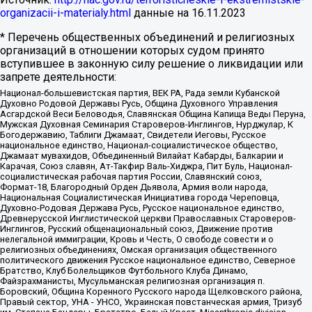
organizacii-i-materialy.html
данные на
16.11.2023
* Перечень общественных объединений и религиозных
организаций в отношении которых судом принято
вступившее в законную силу решение о ликвидации или
запрете деятельности:
Национал-большевистская партия, ВЕК РА, Рада земли Кубанской
Духовно Родовой Державы Русь, Община Духовного Управления
Асгардской Веси Беловодья, Славянская Община Капища Веды Перуна,
Мужская Духовная Семинария Староверов-Инглингов, Нурджулар, К
Богодержавию, Таблиги Джамаат, Свидетели Иеговы, Русское
национальное единство, Национал-социалистическое общество,
Джамаат мувахидов, Объединенный Вилайат Кабарды, Балкарии и
Карачая, Союз славян, Ат-Такфир Валь-Хиджра, Пит Буль, Национал-
социалистическая рабочая партия России, Славянский союз,
Формат-18, Благородный Орден Дьявола, Армия воли народа,
Национальная Социалистическая Инициатива города Череповца,
Духовно-Родовая Держава Русь, Русское национальное единство,
Древнерусской Инглистической церкви Православных Староверов-
Инглингов, Русский общенациональный союз, Движение против
нелегальной иммиграции, Кровь и Честь, О свободе совести и о
религиозных объединениях, Омская организация общественного
политического движения Русское национальное единство, Северное
Братство, Клуб Болельщиков Футбольного Клуба Динамо,
Файзрахманисты, Мусульманская религиозная организация п.
Боровский, Община Коренного Русского народа Щелковского района,
Правый сектор, УНА - УНСО, Украинская повстанческая армия, Тризуб