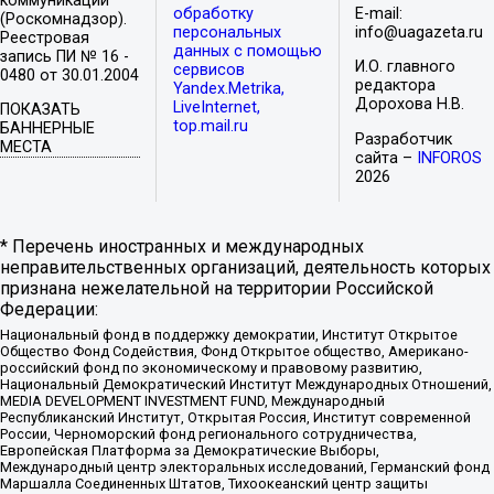
коммуникаций
обработку
E-mail:
(Роскомнадзор).
персональных
info@uagazeta.ru
Реестровая
данных с помощью
запись ПИ № 16 -
И.О. главного
сервисов
0480 от 30.01.2004
редактора
Yandex.Metrika,
Дорохова Н.В.
LiveInternet,
ПОКАЗАТЬ
top.mail.ru
БАННЕРНЫЕ
Разработчик
МЕСТА
сайта –
INFOROS
2026
* Перечень иностранных и международных
неправительственных организаций, деятельность которых
признана нежелательной на территории Российской
Федерации:
Национальный фонд в поддержку демократии, Институт Открытое
Общество Фонд Содействия, Фонд Открытое общество, Американо-
российский фонд по экономическому и правовому развитию,
Национальный Демократический Институт Международных Отношений,
MEDIA DEVELOPMENT INVESTMENT FUND, Международный
Республиканский Институт, Открытая Россия, Институт современной
России, Черноморский фонд регионального сотрудничества,
Европейская Платформа за Демократические Выборы,
Международный центр электоральных исследований, Германский фонд
Маршалла Соединенных Штатов, Тихоокеанский центр защиты