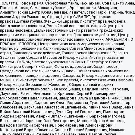
Тольятти, Новое время, Серебряная тайга, Так-Так-Так, Сова, центр Анна,
Проект Апрель, Самарская губерния, Эра здоровья, Мемориал,
Аналитический Центр Юрия Левады, Издательство Парк Гагарина, Фонд
имени Андрея Рылькова, Сфера, Центр СИБАЛЬТ, Уральская
правозащитная группа, Женщины Евразии, Институт прав человека,
Фонд защиты гласности, Российский исследовательский центр по
правам человека, Дальневосточный центр развития гражданских
инициатив и социального партнерства, Гражданское действие, Центр
независимых социологических исследований, Сутяжник, АКАДЕМИЯ ПО
ПРАВАМ ЧЕЛОВЕКА, Центр развития некоммерческих организаций,
Частное учреждение в Калининграде Совета Министров северных
стран, Гражданское содействие, Трансперенси Интернешнл-Р, Центр
Защиты Прав Средств Массовой Информации, Институт развития
прессы - Сибирь, Частное учреждение в Санкт-Петербурге Совета
Министров Северных Стран, Фонд поддержки свободы прессы,
Гражданский контроль, Человек и Закон, Общественная комиссия по
сохранению наследия академика Сахарова, Информационное агентство
МЕМО. РУ, Институт региональной прессы, Институт Развития Свободы
Информации, Экозащита!-Женсовет, Общественный вердикт,
Евразийская антимонопольная ассоциация, Бедушев Петр Петрович,
Дзугкоева Регина Николаевна, Кривенко Сергей Владимирович,
Милославский Павел Юрьевич, Шнырова Ольга Вадимовна, Чанышева
Лилия Айратовна, Сидорович Ольга Борисовна, Туровский Александр
Алексеевич, Васильева Анастасия Евгеньевна, Ривина Анна Валерьевна,
Бойко Анатолий Николаевич, Дугин Сергей Георгиевич, Пивоваров
Андрей Сергеевич, Аверин Виталий Евгеньевич, Барахоев Магомед
Бекханович, Шарипков Олег Викторович, Мошель Ирина Ароновна,
Шведов Григорий Сергеевич, Пономарев Лев Александрович,
Каргалицкий Борис Юльевич, Созаев Валерий Валерьевич, Исламов
Тимур Рифгатович, Романова Ольга Евгеньевна, Щаров Сергей