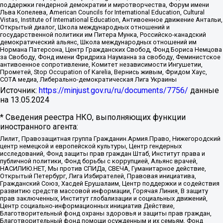
поддержки гендерной демократии и миротворчества, Форум имени
Льва Копелева, American Councils for International Education, Cultural
Vistas, Institute of International Education, Антивоенное движение Антальи,
Открытый диалог, Школа международных отношений и
государственной политики им Питера Мунка, Российско-канадский
демократический альянс, Школа международных отношений им
Нормана Патерсона, Центр Гражданских Свобод, Фонд Бориса Немцова
за Свободу, Фонд имени Фридриха Науманна за свободу, Феминистское
антивоенное сопротивление, Комитет независимости Ингушетии,
Прометей, Stop Occupation of Karelia, Вернись живым, Фридом Хаус,
СОТА медиа, Либерально-демократическая Лига Украины
Источник:
https://minjust.gov.ru/ru/documents/7756/
данные
на
13.05.2024
* Сведения реестра НКО, выполняющих функции
иностранного агента:
Лилит, Правозащитная группа Гражданин.Армия.Право, Нижегородский
центр немецкой и европейской культуры, Центр гендерных
исследований, Фонд защиты прав граждан Штаб, Институт права и
публичной политики, Фонд борьбы с коррупцией, Альянс врачей,
НАСИЛИЮ.НЕТ, Мы против СПИДа, СВЕЧА, Гуманитарное действие,
Открытый Петербург, Лига Избирателей, Правовая инициатива,
Гражданский Союз, Хасдей Ерушалаим, Центр поддержки и содействия
развитию средств массовой информации, Горячая Линия, В защиту
прав заключенных, Институт глобализации и социальных движений,
Центр социально-информационных инициатив Действие,
Благотворительный фонд охраны здоровья и защиты прав граждан,
Благотворительный фонд помощи осужденным и их семьям, Фонд