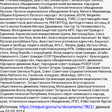
им. Степана Бандеры, Братство, Белый Крест, Misanthropic division,
Религиозное объединение последователей инглиизма, Народная
Социальная Инициатива, TulaSkins, Этнополитическое объединение
Русские, Русское национальное объединение Атака, Мечеть Мирмамеда,
Община Коренного Русского народа г. Астрахани, ВОЛЯ, Меджлис
крымскотатарского народа, Рубеж Севера, ТОЙС, О противодействии
экстремистской деятельности, РЕВТАТПОД, Артподготовка, Штольц, В
честь иконы Божией Матери Державная, Сектор 16, Независимость,
Фирма, Молодежная правозащитная группа МПГ, Курсом Правды и
Единения, Каракольская инициативная группа, Автоград Крю, Союз
Славянских Сил Руси, Алля-Аят, Благотворительный пансионат Ак Умут,
Русская республика Русь, Арестантское уголовное единство, Башкорт,
Нация и свобода, Нация и свобода, W.H.С., Фалунь Дафа, Иртыш Ultras,
Русский Патриотический клуб-Новокузнецк/РПК, Сибирский державный
союз, Фонд борьбы с коррупцией, Фонд защиты прав граждан, Штабы
Навального, Совет граждан СССР Прикубанского округа г. Краснодара,
Мужское государство, Народное объединение русского движения,
Народное движение Адат, Народный совет граждан РСФСР СССР
Архангельской области, Проект Штурм, Граждане СССР, Держава Союз
Советских Светлых Родов, Совет Советских Социалистических Районов,
Meta Platforms Inc, Facebook, Instagram, WhatsApp, СИЧ-С14,
Добровольческое Движение Организации украинских националистов,
Черный Комитет, Татарстанское Региональное Всетатарское
общественное движение, Невоград, Молодежное Демократическое
Движение Весна, Верховный Совет Татарской Автономной Советской
Социалистической Республики, Конгресс ойрат-калмыцкого народа,
Исполнительный комитет совета народных депутатов Красноярского
края, Этническое национальное объединение, ЛГБТ, Я.МЫ Сергей Фургал
Источник:
https://minjust.gov.ru/ru/documents/7822/
данные
на
03.05.2024