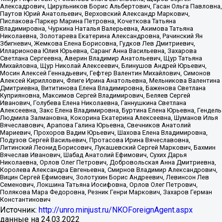
Алексадрович, Цирульников Борис Альбертович, Гасан Ольга Павловна,
Паутов Юрий Анатольевич, Верховский Александр Маркович,
Пислакова-Паркер Марина Петровна, Кочеткова Татьяна
Владимировна, Чуркина Наталья Валерьевна, Акимова Татьяна
Николаевна, Золотарева Екатерина Александровна, Рачинский Ян
Збигневич, Жемкова Елена Борисовна, Гудков Лев Дмитриевич,
Илларионова Юлия Юрьевна, Саранг Анна Васильевна, Захарова
Светлана Сергеевна, Аверин Владимир Анатольевич, Щур Татьяна
Михайловна, Щур Николай Алексеевич, Блинушов Андрей Юрьевич,
Мосин Алексей Геннадьевич, Гефтер Валентин Михайлович, Симонов
Алексей Кириллович, Флиге Ирина Анатольевна, Мельникова Валентина
Дмитриевна, Вититинова Елена Владимировна, Баженова Светлана
Куприяновна, Максимов Сергей Владимирович, Беляев Сергей
Иванович, Голубева Елена Николаевна, Ганнушкина Светлана
Алексеевна, Закс Елена Владимировна, Буртина Елена Юрьевна, Гендель
Людмила Залмановна, Кокорина Екатерина Алексеевна, Шуманов Илья
Вячеславович, Арапова Галина Юрьевна, Свечников Анатолий
Мариевич, Прохоров Вадим Юрьевич, Шахова Елена Владимировна,
Подузов Сергей Васильевич, Протасова Ирина Вячеславовна,
Литинский Леонид Борисович, Лукашевский Сергей Маркович, Бахмин
Вячеслав Иванович, Шабад Анатолий Ефимович, Сухих Дарья
Николаевна, Орлов Олег Петрович, Добровольская Анна Дмитриевна,
Королева Александра Евгеньевна, Смирнов Владимир Александрович,
Вицин Сергей Ефимович, Золотухин Борис Андреевич, Левинсон Лев
Семенович, Локшина Татьяна Иосифовна, Орлов Олег Петрович,
Полякова Мара Федоровна, Резник Генри Маркович, Захаров Герман
Константинович
Источник:
http://unro.minjust.ru/NKOForeignAgent.aspx
данные на
24.03.2022