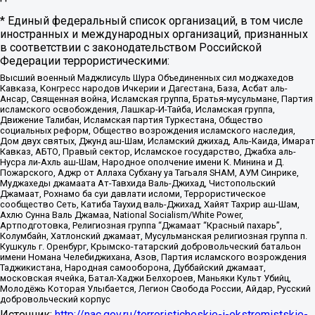
* Единый федеральный список организаций, в том числе
иностранных и международных организаций, признанных
в соответствии с законодательством Российской
Федерации террористическими:
Высший военный Маджлисуль Шура Объединенных сил моджахедов
Кавказа, Конгресс народов Ичкерии и Дагестана, База, Асбат аль-
Ансар, Священная война, Исламская группа, Братья-мусульмане, Партия
исламского освобождения, Лашкар-И-Тайба, Исламская группа,
Движение Талибан, Исламская партия Туркестана, Общество
социальных реформ, Общество возрождения исламского наследия,
Дом двух святых, Джунд аш-Шам, Исламский джихад, Аль-Каида, Имарат
Кавказ, АБТО, Правый сектор, Исламское государство, Джабха аль-
Нусра ли-Ахль аш-Шам, Народное ополчение имени К. Минина и Д.
Пожарского, Аджр от Аллаха Субхану уа Тагьаля SHAM, АУМ Синрике,
Муджахеды джамаата Ат-Тавхида Валь-Джихад, Чистопольский
Джамаат, Рохнамо ба суи давлати исломи, Террористическое
сообщество Сеть, Катиба Таухид валь-Джихад, Хайят Тахрир аш-Шам,
Ахлю Сунна Валь Джамаа, National Socialism/White Power,
Артподготовка, Религиозная группа “Джамаат “Красный пахарь”,
Колумбайн, Хатлонский джамаат, Мусульманская религиозная группа п.
Кушкуль г. Оренбург, Крымско-татарский добровольческий батальон
имени Номана Челебиджихана, Азов, Партия исламского возрождения
Таджикистана, Народная самооборона, Дуббайский джамаат,
московская ячейка, Батал-Хаджи Белхороев, Маньяки Культ Убийц,
Молодёжь Которая Улыбается, Легион Свобода России, Айдар, Русский
добровольческий корпус
Источник:
http://nac.gov.ru/terroristicheskie-i-ekstremistskie-