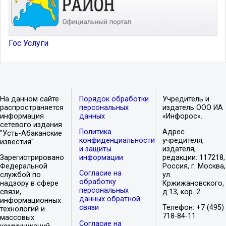
Гос Услуги
На данном сайте
Порядок обработки
Учредитель и
распространяется
персональных
издатель ООО ИА
информация
данных
«Инфорос».
сетевого издания
Политика
Адрес
"Усть-Абаканские
конфиденциальности
учредителя,
известия".
и защиты
издателя,
Зарегистрировано
информации
редакции: 117218,
Федеральной
Россия, г. Москва,
Согласие на
службой по
ул.
обработку
надзору в сфере
Кржижановского,
персональных
связи,
д.13, кор. 2
данных обратной
информационных
связи
Телефон: +7 (495)
технологий и
718-84-11
массовых
Согласие на