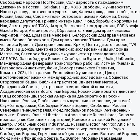
Свободных Народов ПостРоссии, Солидарность с гражданским
движением в России – Solidarus, КрымSOS, Свободный университет,
Институт государственного управления, Форум гражданского общества
Россия, Беллона, Союз жителей островов Тисима и Хабомаи, Съезд
народных депутатов, Гринпис Интернешнл, Фонд борьбы с коррупцией
Инк, Завет церквей TCCN, Агора, Всемирный фонд природы, BDR Novaja
Gazeta-Europe, Алтай проект, Образовательный дом прав человека
Чернигов, Фонд Дом Прав Человека, Белорусский дом прав человека
имени Бориса Звозскова, Дом прав человека Тбилиси, Дом прав
человека Ереван, Дом прав человека Крым, Центр дикого лосося, TVR
Studios, ТВ Дождь, Центр европейских исследований им Вилфрида
Мартенса, Сетевое объединение журналистов расследователей,
АЛЛАТРА, За свободную Россию, Свободная Бурятия, Uralic, UnKremlin,
Международная федерация транспортных рабочих, ИстЧам Финланд,
Гудзоновский институт, Фонд Демократического Развития,
Комитет-2024, Центрально-Европейский университет, Центр
восточноевропейских и международных исследований, Общество
Сторожевой башни, Библии и трактатов Свидетелей Иеговы,
Гражданский Совет, Центр анализа европейской политики,
Академическая сеть Восточная Европа, Российский комитет действия,
РЭНД корпорейшн, Русская Америка за демократию в России,
Настоящая Россия, Глобальная сеть журналистов-расследователей,
Служба поддержки, Свободная Россия Берлин, Свободная Россия
Северный Рейн-Вестфалия, Фонд глобальной помощи, Антивоенный
комитет России, Russie-Libertes, La Asocicion de Rusos Libres, Союз за
возвращение Северных территорий, Крымскотатарский Ресурсный
Центр, Глобальный союз IndustriALL, Russian Election Monitor, Article 19,
Мнение медиа, Федерация анархического черного креста, Радио
Свободная Европа, Германское общество изучения Восточной Европы,
Фонд имени Фридриха Эберта, XZ gGmbH, Мобильная академия