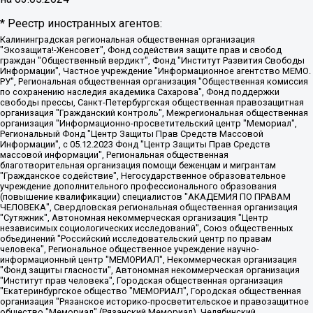
* Реестр иностранных агентов:
Калининградская региональная общественная организация "Экозащита!-Женсовет", Фонд содействия защите прав и свобод граждан "Общественный вердикт", Фонд "Институт Развития Свободы Информации", Частное учреждение "Информационное агентство МЕМО. РУ", Региональная общественная организация "Общественная комиссия по сохранению наследия академика Сахарова", Фонд поддержки свободы прессы, Санкт-Петербургская общественная правозащитная организация "Гражданский контроль", Межрегиональная общественная организация "Информационно-просветительский центр "Мемориал", Региональный Фонд "Центр Защиты Прав Средств Массовой Информации", с 05.12.2023 Фонд "Центр Защиты Прав Средств массовой информации", Региональная общественная благотворительная организация помощи беженцам и мигрантам "Гражданское содействие", Негосударственное образовательное учреждение дополнительного профессионального образования (повышение квалификации) специалистов "АКАДЕМИЯ ПО ПРАВАМ ЧЕЛОВЕКА", Свердловская региональная общественная организация "Сутяжник", Автономная некоммерческая организация "Центр независимых социологических исследований", Союз общественных объединений "Российский исследовательский центр по правам человека", Региональное общественное учреждение научно-информационный центр "МЕМОРИАЛ", Некоммерческая организация "Фонд защиты гласности", Автономная некоммерческая организация "Институт прав человека", Городская общественная организация "Екатеринбургское общество "МЕМОРИАЛ", Городская общественная организация "Рязанское историко-просветительское и правозащитное общество "Мемориал" (Рязанский Мемориал), Челябинский региональный орган общественной самодеятельности – женское общественное объединение "Женщины Евразии", Челябинский региональный орган общественной самодеятельности "Уральская правозащитная группа", Фонд содействия защите здоровья и социальной справедливости имени Андрея Рылькова, Автономная Некоммерческая Организация "Аналитический Центр Юрия Левады", Автономная некоммерческая организация социальной поддержки населения "Проект Апрель", Региональная общественная организация помощи женщинам и детям, находящимся в кризисной ситуации "Информационно-методический центр "Анна", Фонд содействия развитию массовых коммуникаций и правовому просвещению "Так-так-Так", Фонд содействия устойчивому развитию "Серебряная тайга", Свердловский региональный общественный фонд социальных проектов "Новое время", "Idel.Реалии", Кавказ.Реалии, Крым.Реалии, Телеканал Настоящее Время, Татаро-башкирская служба Радио Свобода (Azatliq Radiosi), Радио Свободная Европа/Радио Свобода (PCE/PC), "Сибирь.Реалии", "Фактограф", Благотворительный фонд помощи осужденным и их семьям, Автономная некоммерческая организация "Институт глобализации и социальных движений", Фонд "В защиту прав заключенных", Частное учреждение "Центр поддержки и содействия развитию средств массовой информации", Пензенский региональный общественный благотворительный фонд "Гражданский союз", "Север.Реалии", Некоммерческая организация Фонд "Правовая инициатива", Общество с ограниченной ответственностью "Радио Свободная Европа/Радио Свобода", Чешское информационное агентство "MEDIUM-ORIENT", Красноярская региональная общественная организация "Мы против СПИДа", Камалягин Денис Николаевич, Маркелов Сергей Евгеньевич, Пономарев Лев Александрович, Савицкая Людмила Алексеевна, Автономная некоммерческая организация "Центр по работе с проблемой насилия "НАСИЛИЮ.НЕТ", Межрегиональный профессиональный союз работников здравоохранения "Альянс врачей", Юридическое лицо, зарегистрированное в Латвийской Республике, SIA "Medusa Project" (регистрационный номер 40103797863, дата регистрации 10.06.2014), Некоммерческая организация "Фонд по борьбе с коррупцией", Автономная некоммерческая организация "Институт права и публичной политики", Баданин Роман Сергеевич, Гликин Максим Александрович, Железнова Мария Михайловна, Лукьянова Юлия Сергеевна, Маетная Елизавета Витальевна, Маняхин Петр Борисович, Чуракова Ольга Владимировна, Ярош Юлия Петровна, Юридическое лицо "The Insider SIA", зарегистрированное в Риге, Латвийская Республика (дата регистрации 26.06.2015), являющееся администратором доменного имени интернет-издания "The Insider SIA", https://theins.ru, Постернак Алексей Евгеньевич, Рубин Михаил Аркадьевич, Анин Роман Александрович, Юридическое лицо Istories fonds, зарегистрированное в Латвийской Республике (регистрационный номер 50008295751, дата регистрации 24.02.2020), Великовский Дмитрий Александрович, Долинина Ирина Николаевна, Мароховская Алеся Алексеевна, Шлейнов Роман Юрьевич, Шмагун Олеся Валентиновна, Общество с ограниченной ответственностью "Альтаир 2021", Общество с ограниченной ответственностью "Вега 2021", Общество с ограниченной ответственностью "Главный редактор 2021", Общество с ограниченной ответственностью "Ромашки монолит", Важенков Артем Валерьевич, Ивановская областная общественная организация "Центр гендерных исследований", Гурман Юрий Альбертович, Медиапроект "ОВД-Инфо", Егоров Владимир Владимирович, Жилинский Владимир Александрович, Общество с ограниченной ответственностью "ЗП", Иванова София Юрьевна, Карезина Инна Павловна, Кильтау Екатерина Викторовна, Петров Алексей Викторович, Пискунов Сергей Евгеньевич, Смирнов Сергей Сергеевич, Тихонов Михаил Сергеевич, Общество с ограниченной ответственностью "ЖУРНАЛИСТ-ИНОСТРАННЫЙ АГЕНТ", Арапова Галина Юрьевна, Вольтская Татьяна Анатольевна, Американская компания "Mason G.E.S. Anonymous Foundation" (США), являющаяся владельцем интернет-издания https://mnews.world/, Компания "Stichting Bellingcat", зарегистрированная в Нидерландах (дата регистрации 11.07.2018), Захаров Андрей Вячеславович, Клепиковская Екатерина Дмитриевна, Общество с ограниченной ответственностью "МЕМО", Перл Роман Александрович, Симонов Евгений Алексеевич, Соловьева Елена Анатольевна, Сотников Даниил Владимирович, Сурначева Елизавета Дмитриевна, Автономная некоммерческая организация по защите прав человека и информированию населения "Якутия – Наше Мнение", Общество с ограниченной ответственностью "Москоу диджитал медиа", с 26.01.2023 Общество с ограниченной ответственностью "Чайка Белые сады", Ветошкина Валерия Валерьевна, Заговора Максим Александрович, Межрегиональное общественное движение "Российская ЛГБТ - сеть", Оленичев Максим Владимирович, Павлов Иван Юрьевич, Скворцова Елена Сергеевна, Общество с ограниченной ответственностью "Как бы инагент", Кочетков Игорь Викторович, Общество с ограниченной ответственностью "Честные выборы", Еланчик Олег Александрович, Общество с ограниченной ответственностью "Нобелевский призыв", Гималова Регина Эмилевна, Григорьев Андрей Валерьевич, Григорьева Алина Александровна, Ассоциация по содействию защите прав призывников, альтернативнослужащих и военнослужащих "Правозащитная группа "Гражданин.Армия.Право", Хисамова Регина Фаритовна, Автономная некоммерческая организация по реализации социально-правовых программ "Лилит", Дальневосточное общественное движение "Маяк", Санкт-Петербургская ЛГБТ-инициативная группа "Выход", Инициативная группа ЛГБТ+ "Реверс", Алексеев Андрей Викторович, Бекбулатова Таисия Львовна, Беляев Иван Михайлович, Владыкина Елена Сергеевна, Гельман Марат Александрович, Никульшина Вероника Юрьевна, Толоконникова Надежда Андреевна, Шендерович Виктор Анатольевич, Общество с ограниченной ответственностью "Данное сообщение", Общество с ограниченной ответственностью Издательский дом "Новая глава", Айнбиндер Александра Александровна, Московский комьюнити-центр для ЛГБТ+инициатив, Благотворительный фонд развития филантропии, Deutsche Welle (Германия, Kurt-Schumacher-Strasse 3, 53113 Bonn), Борзунова Мария Михайловна, Воробьев Виктор Викторович, Голубева Анна Львовна, Константинова Алла Михайловна, Малкова Ирина Владимировна, Мурадов Мурад Абдулгалимович, Осетинская Елизавета Николаевна, Понасенков Евгений Николаевич, Ганапольский Матвей Юрьевич, Киселев Евгений Алексеевич, Борухович Ирина Григорьевна, Дремин Иван Тимофеевич, Дубровский Дмитрий Викторович, Красноярская региональная общественная организация поддержки и развития альтернативных образовательных технологий и межкультурных коммуникаций "ИНТЕРРА", Маяковская Екатерина Алексеевна, Фейгин Марк Захарович, Филимонов Андрей Викторович, Дзугкоева Регина Николаевна, Доброхотов Роман Александрович, Дудь Юрий Александрович, Елкин Сергей Владимирович, Кругликов Кирилл Игоревич, Сабунаева Мария Леонидовна, Семенов Алексей Владимирович, Шаинян Карен Багратович, Шульман Екатерина Михайловна, Асафьев Артур Валерьевич, Вахштайн Виктор Семенович, Венедиктов Алексей Алексеевич, Лушникова Екатерина Евгеньевна, Волков Леонид Михайлович, Невзоров Александр Глебович, Пархоменко Сергей Борисович, Сироткин Ярослав Николаевич, Кара-Мурза Владимир Владимирович, Баранова Наталья Владимировна, Гозман Леонид Яковлевич, Кагарлицкий Борис Юльевич, Климарев Михаил Валерьевич, Милов Владимир Станиславович, Автономная некоммерческая организация Краснодарский центр современного искусства "Типография", Моргенштерн Алишер Тагирович, Соболь Любовь Эдуардовна, Общество с ограниченной ответственностью "ЛИЗА НОРМ", Каспаров Гарри Кимович, Ходорковский Михаил Борисович, Общество с ограниченной ответственностью "Апрельские тезисы", Данилович Ирина Брониславовна, Кашин Олег Владимирович, Петров Николай Владимирович, Пивоваров Алексей Владимирович, Соколов Михаил Владимирович, Цветкова Юлия Владимировна, Чичваркин Евгений Александрович, Комитет против пыток/Команда против пыток, Общество с ограниченной ответственностью "Первый научный", Общество с ограниченной ответственностью "Вертолет и ко", Белоцерковская Вероника Борисовна, Кац Максим Евгеньевич, Лазарева Татьяна Юрьевна, Шаведдинов Руслан Табризович, Яшин Илья Валерьевич, Общество с ограниченной ответственностью "Иноагент ААВ", Алешковский Дмитрий Петрович, Альбац Евгения Марковна, Быков Дмитрий Львович, Галямина Юлия Евгеньевна, Лойко Сергей Леонидович, Мартынов Кирилл Константинович, Медведев Сергей Александрович, Крашенинников Федор Геннадиевич, Гордеева Катерина Вл