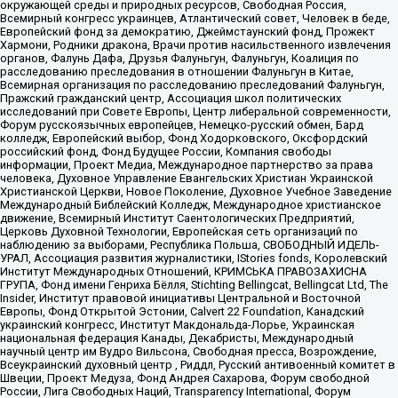
окружающей среды и природных ресурсов, Свободная Россия,
Всемирный конгресс украинцев, Атлантический совет, Человек в беде,
Европейский фонд за демократию, Джеймстаунский фонд, Прожект
Хармони, Родники дракона, Врачи против насильственного извлечения
органов, Фалунь Дафа, Друзья Фалуньгун, Фалуньгун, Коалиция по
расследованию преследования в отношении Фалуньгун в Китае,
Всемирная организация по расследованию преследований Фалуньгун,
Пражский гражданский центр, Ассоциация школ политических
исследований при Совете Европы, Центр либеральной современности,
Форум русскоязычных европейцев, Немецко-русский обмен, Бард
колледж, Европейский выбор, Фонд Ходорковского, Оксфордский
российский фонд, Фонд Будущее России, Компания свободы
информации, Проект Медиа, Международное партнерство за права
человека, Духовное Управление Евангельских Христиан Украинской
Христианской Церкви, Новое Поколение, Духовное Учебное Заведение
Международный Библейский Колледж, Международное христианское
движение, Всемирный Институт Саентологических Предприятий,
Церковь Духовной Технологии, Европейская сеть организаций по
наблюдению за выборами, Республика Польша, СВОБОДНЫЙ ИДЕЛЬ-
УРАЛ, Ассоциация развития журналистики, IStories fonds, Королевский
Институт Международных Отношений, КРИМСЬКА ПРАВОЗАХИСНА
ГРУПА, Фонд имени Генриха Бёлля, Stichting Bellingcat, Bellingcat Ltd, The
Insider, Институт правовой инициативы Центральной и Восточной
Европы, Фонд Открытой Эстонии, Calvert 22 Foundation, Канадский
украинский конгресс, Институт Макдональда-Лорье, Украинская
национальная федерация Канады, Декабристы, Международный
научный центр им Вудро Вильсона, Свободная пресса, Возрождение,
Всеукраинский духовный центр , Риддл, Русский антивоенный комитет в
Швеции, Проект Медуза, Фонд Андрея Сахарова, Форум свободной
России, Лига Свободных Наций, Transparеncy International, Форум