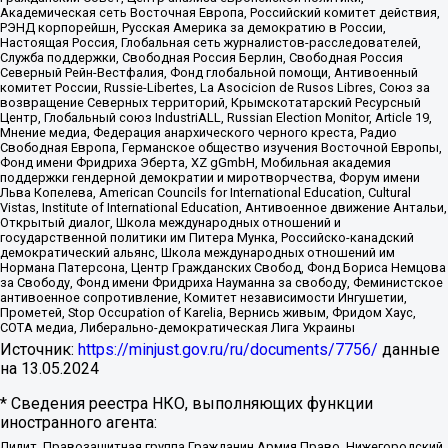
Академическая сеть Восточная Европа, Российский комитет действия,
РЭНД корпорейшн, Русская Америка за демократию в России,
Настоящая Россия, Глобальная сеть журналистов-расследователей,
Служба поддержки, Свободная Россия Берлин, Свободная Россия
Северный Рейн-Вестфалия, Фонд глобальной помощи, Антивоенный
комитет России, Russie-Libertes, La Asocicion de Rusos Libres, Союз за
возвращение Северных территорий, Крымскотатарский Ресурсный
Центр, Глобальный союз IndustriALL, Russian Election Monitor, Article 19,
Мнение медиа, Федерация анархического черного креста, Радио
Свободная Европа, Германское общество изучения Восточной Европы,
Фонд имени Фридриха Эберта, XZ gGmbH, Мобильная академия
поддержки гендерной демократии и миротворчества, Форум имени
Льва Копелева, American Councils for International Education, Cultural
Vistas, Institute of International Education, Антивоенное движение Антальи,
Открытый диалог, Школа международных отношений и
государственной политики им Питера Мунка, Российско-канадский
демократический альянс, Школа международных отношений им
Нормана Патерсона, Центр Гражданских Свобод, Фонд Бориса Немцова
за Свободу, Фонд имени Фридриха Науманна за свободу, Феминистское
антивоенное сопротивление, Комитет независимости Ингушетии,
Прометей, Stop Occupation of Karelia, Вернись живым, Фридом Хаус,
СОТА медиа, Либерально-демократическая Лига Украины
Источник:
https://minjust.gov.ru/ru/documents/7756/
данные
на
13.05.2024
* Сведения реестра НКО, выполняющих функции
иностранного агента:
Лилит, Правозащитная группа Гражданин.Армия.Право, Нижегородский