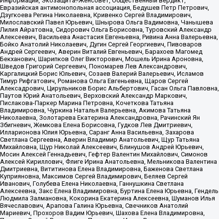
Информации, Экозащита!-Женсовет, Общественный вердикт,
Евразийская антимонопольная ассоциация, Бедушев Петр Петрович,
Дзугкоева Регина Николаевна, Кривенко Сергей Владимирович,
Милославский Павел Юрьевич, Шнырова Ольга Вадимовна, Чанышева
Лилия Айратовна, Сидорович Ольга Борисовна, Туровский Александр
Алексеевич, Васильева Анастасия Евгеньевна, Ривина Анна Валерьевна,
Бойко Анатолий Николаевич, Дугин Сергей Георгиевич, Пивоваров
Андрей Сергеевич, Аверин Виталий Евгеньевич, Барахоев Магомед
Бекханович, Шарипков Олег Викторович, Мошель Ирина Ароновна,
Шведов Григорий Сергеевич, Пономарев Лев Александрович,
Каргалицкий Борис Юльевич, Созаев Валерий Валерьевич, Исламов
Тимур Рифгатович, Романова Ольга Евгеньевна, Щаров Сергей
Алексадрович, Цирульников Борис Альбертович, Гасан Ольга Павловна,
Паутов Юрий Анатольевич, Верховский Александр Маркович,
Пислакова-Паркер Марина Петровна, Кочеткова Татьяна
Владимировна, Чуркина Наталья Валерьевна, Акимова Татьяна
Николаевна, Золотарева Екатерина Александровна, Рачинский Ян
Збигневич, Жемкова Елена Борисовна, Гудков Лев Дмитриевич,
Илларионова Юлия Юрьевна, Саранг Анна Васильевна, Захарова
Светлана Сергеевна, Аверин Владимир Анатольевич, Щур Татьяна
Михайловна, Щур Николай Алексеевич, Блинушов Андрей Юрьевич,
Мосин Алексей Геннадьевич, Гефтер Валентин Михайлович, Симонов
Алексей Кириллович, Флиге Ирина Анатольевна, Мельникова Валентина
Дмитриевна, Вититинова Елена Владимировна, Баженова Светлана
Куприяновна, Максимов Сергей Владимирович, Беляев Сергей
Иванович, Голубева Елена Николаевна, Ганнушкина Светлана
Алексеевна, Закс Елена Владимировна, Буртина Елена Юрьевна, Гендель
Людмила Залмановна, Кокорина Екатерина Алексеевна, Шуманов Илья
Вячеславович, Арапова Галина Юрьевна, Свечников Анатолий
Мариевич, Прохоров Вадим Юрьевич, Шахова Елена Владимировна,