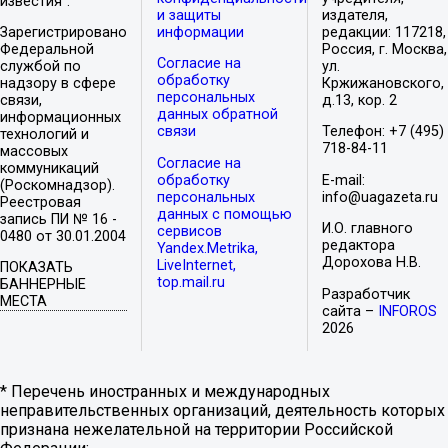
известия".
и защиты
издателя,
Зарегистрировано
информации
редакции: 117218,
Федеральной
Россия, г. Москва,
Согласие на
службой по
ул.
обработку
надзору в сфере
Кржижановского,
персональных
связи,
д.13, кор. 2
данных обратной
информационных
связи
Телефон: +7 (495)
технологий и
718-84-11
массовых
Согласие на
коммуникаций
обработку
E-mail:
(Роскомнадзор).
персональных
info@uagazeta.ru
Реестровая
данных с помощью
запись ПИ № 16 -
И.О. главного
сервисов
0480 от 30.01.2004
редактора
Yandex.Metrika,
Дорохова Н.В.
LiveInternet,
ПОКАЗАТЬ
top.mail.ru
БАННЕРНЫЕ
Разработчик
МЕСТА
сайта –
INFOROS
2026
* Перечень иностранных и международных
неправительственных организаций, деятельность которых
признана нежелательной на территории Российской