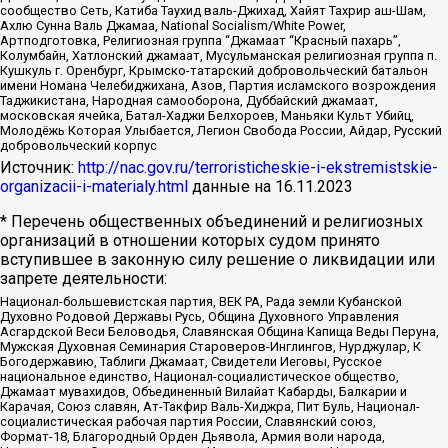
сообщество Сеть, Катиба Таухид валь-Джихад, Хайят Тахрир аш-Шам,
Ахлю Сунна Валь Джамаа, National Socialism/White Power,
Артподготовка, Религиозная группа “Джамаат “Красный пахарь”,
Колумбайн, Хатлонский джамаат, Мусульманская религиозная группа п.
Кушкуль г. Оренбург, Крымско-татарский добровольческий батальон
имени Номана Челебиджихана, Азов, Партия исламского возрождения
Таджикистана, Народная самооборона, Дуббайский джамаат,
московская ячейка, Батал-Хаджи Белхороев, Маньяки Культ Убийц,
Молодёжь Которая Улыбается, Легион Свобода России, Айдар, Русский
добровольческий корпус
Источник:
http://nac.gov.ru/terroristicheskie-i-ekstremistskie-
organizacii-i-materialy.html
данные на
16.11.2023
* Перечень общественных объединений и религиозных
организаций в отношении которых судом принято
вступившее в законную силу решение о ликвидации или
запрете деятельности:
Национал-большевистская партия, ВЕК РА, Рада земли Кубанской
Духовно Родовой Державы Русь, Община Духовного Управления
Асгардской Веси Беловодья, Славянская Община Капища Веды Перуна,
Мужская Духовная Семинария Староверов-Инглингов, Нурджулар, К
Богодержавию, Таблиги Джамаат, Свидетели Иеговы, Русское
национальное единство, Национал-социалистическое общество,
Джамаат мувахидов, Объединенный Вилайат Кабарды, Балкарии и
Карачая, Союз славян, Ат-Такфир Валь-Хиджра, Пит Буль, Национал-
социалистическая рабочая партия России, Славянский союз,
Формат-18, Благородный Орден Дьявола, Армия воли народа,