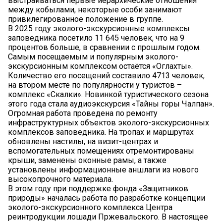
выстраиваться первые иерархические отношения
между кобылами, некоторые особи занимают
привилегированное положение в группе.
В 2025 году эколого-экскурсионные комплексы
заповедника посетило 11 645 человек, что на 9
процентов больше, в сравнении с прошлым годом.
Самым посещаемым и популярным эколого-
экскурсионным комплексом остаётся «Оглахты».
Количество его посещений составило 4713 человек,
на втором месте по популярности у туристов –
комплекс «Скалки». Новинкой туристического сезона
этого года стала аудиоэкскурсия «Тайны горы Чалпан».
Огромная работа проведена по ремонту
инфраструктурных объектов эколого-экскурсионных
комплексов заповедника. На тропах и маршрутах
обновлены настилы, на визит-центрах и
вспомогательных помещениях отремонтированы
крыши, заменены оконные рамы, а также
установлены информационные аншлаги из нового
высокопрочного материала.
В этом году при поддержке фонда «Защитников
природы» началась работа по разработке концепции
эколого-экскурсионного комплекса Центра
реинтродукции лошади Пржевальского. В настоящее