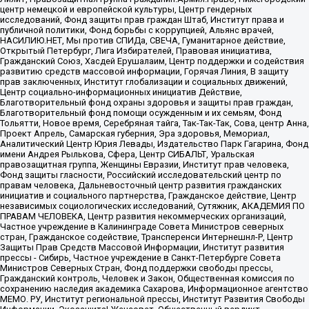
центр немецкой и европейской культуры, Центр гендерных
исследований, Фонд защиты прав граждан Штаб, Институт права и
публичной политики, Фонд борьбы с коррупцией, Альянс врачей,
НАСИЛИЮ.НЕТ, Мы против СПИДа, СВЕЧА, Гуманитарное действие,
Открытый Петербург, Лига Избирателей, Правовая инициатива,
Гражданский Союз, Хасдей Ерушалаим, Центр поддержки и содействия
развитию средств массовой информации, Горячая Линия, В защиту
прав заключенных, Институт глобализации и социальных движений,
Центр социально-информационных инициатив Действие,
Благотворительный фонд охраны здоровья и защиты прав граждан,
Благотворительный фонд помощи осужденным и их семьям, Фонд
Тольятти, Новое время, Серебряная тайга, Так-Так-Так, Сова, центр Анна,
Проект Апрель, Самарская губерния, Эра здоровья, Мемориал,
Аналитический Центр Юрия Левады, Издательство Парк Гагарина, Фонд
имени Андрея Рылькова, Сфера, Центр СИБАЛЬТ, Уральская
правозащитная группа, Женщины Евразии, Институт прав человека,
Фонд защиты гласности, Российский исследовательский центр по
правам человека, Дальневосточный центр развития гражданских
инициатив и социального партнерства, Гражданское действие, Центр
независимых социологических исследований, Сутяжник, АКАДЕМИЯ ПО
ПРАВАМ ЧЕЛОВЕКА, Центр развития некоммерческих организаций,
Частное учреждение в Калининграде Совета Министров северных
стран, Гражданское содействие, Трансперенси Интернешнл-Р, Центр
Защиты Прав Средств Массовой Информации, Институт развития
прессы - Сибирь, Частное учреждение в Санкт-Петербурге Совета
Министров Северных Стран, Фонд поддержки свободы прессы,
Гражданский контроль, Человек и Закон, Общественная комиссия по
сохранению наследия академика Сахарова, Информационное агентство
МЕМО. РУ, Институт региональной прессы, Институт Развития Свободы