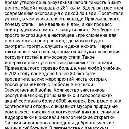
время утверждена визуальная наполняемость Визит-
центра общей площадью 281 кв. м. Здесь разместится
современная экспозиция о дикой лошади. Посетители
узнают, в чём уникальность лошади Пржевальского,
почему степь – её идеальный дом, и как процесс
реинтродукции помогает виду выжить. Это будет не
просто экспозиция, а настоящее «приключение для
всех чувств», пространство, где можно будет
смотреть, трогать, слушать и даже нюхать. Через
тактильные материалы, ароматы и звуки экспозиция
погрузит гостей в атмосферу степи. Такое
интерактивное путешествие расскажет о лошади
Пржевальского гораздо больше, чем любой учебник.
В 2025 году проведено более 30 эколого-
просветительских мероприятий, часть которых
посвящена 80-летию Победы в Великой
Отечественной войне. Количество участников
республиканских, региональных и всероссийских
акций составило более 6900 человек. Все вместе они
сортировали отходы, очищали от мусора природные
комплексы, писали экологический диктант, снимали
видеоролики и рисовали экологические открытки.
Силами волонтёров проведены добровольческие
акции и субботники. В партнёрстве с Хакасским