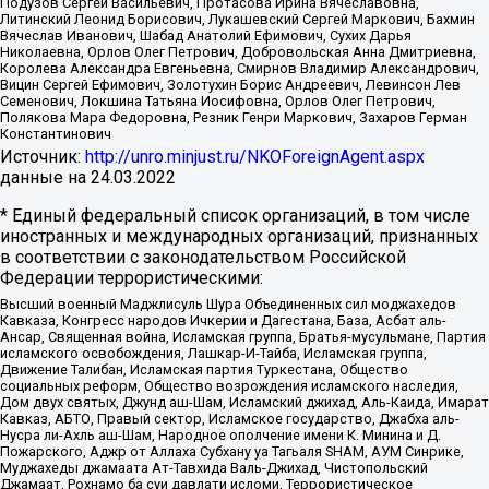
Подузов Сергей Васильевич, Протасова Ирина Вячеславовна,
Литинский Леонид Борисович, Лукашевский Сергей Маркович, Бахмин
Вячеслав Иванович, Шабад Анатолий Ефимович, Сухих Дарья
Николаевна, Орлов Олег Петрович, Добровольская Анна Дмитриевна,
Королева Александра Евгеньевна, Смирнов Владимир Александрович,
Вицин Сергей Ефимович, Золотухин Борис Андреевич, Левинсон Лев
Семенович, Локшина Татьяна Иосифовна, Орлов Олег Петрович,
Полякова Мара Федоровна, Резник Генри Маркович, Захаров Герман
Константинович
Источник:
http://unro.minjust.ru/NKOForeignAgent.aspx
данные на
24.03.2022
* Единый федеральный список организаций, в том числе
иностранных и международных организаций, признанных
в соответствии с законодательством Российской
Федерации террористическими:
Высший военный Маджлисуль Шура Объединенных сил моджахедов
Кавказа, Конгресс народов Ичкерии и Дагестана, База, Асбат аль-
Ансар, Священная война, Исламская группа, Братья-мусульмане, Партия
исламского освобождения, Лашкар-И-Тайба, Исламская группа,
Движение Талибан, Исламская партия Туркестана, Общество
социальных реформ, Общество возрождения исламского наследия,
Дом двух святых, Джунд аш-Шам, Исламский джихад, Аль-Каида, Имарат
Кавказ, АБТО, Правый сектор, Исламское государство, Джабха аль-
Нусра ли-Ахль аш-Шам, Народное ополчение имени К. Минина и Д.
Пожарского, Аджр от Аллаха Субхану уа Тагьаля SHAM, АУМ Синрике,
Муджахеды джамаата Ат-Тавхида Валь-Джихад, Чистопольский
Джамаат, Рохнамо ба суи давлати исломи, Террористическое