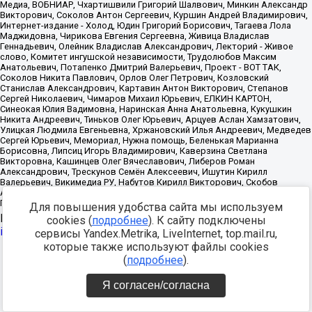
Для повышения удобства сайта мы используем
Источник:
https://minjust.gov.ru/uploaded/files/reestr-
cookies (
подробнее
). К сайту подключены
inostrannyih-agentov-22-03-2024.pdf
данные на
22.03.2024
сервисы Yandex.Metrika, LiveInternet, top.mail.ru,
которые также используют файлы cookies
Разработка -
(
подробнее
).
Я согласен/согласна