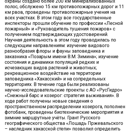
охраны создано более 200 км минерализованных
полос, обслужено 15 км противопожарных дорог и 11
км рвов, проведены противопожарные учения на
всех участках. В этом году все государственные
инспекторы прошли обучение по профессии «Лесной
пожарный» и «Руководитель тушения пожаров» с
получением подтверждающих удостоверений.
Научная деятельность в этом году проводилась по
следующим направлениям: изучение видового
разнообразия флоры и фауны заповедника и
заказника «Позарым имени В.М. Зимина»; изучение
состояния и динамики популяций редких и
исчезающих видов растений и животных;
рекреационное воздействие на территории
заповедника «Хакасский» и на сопредельных
территориях. В течение года были реализованы
научно-исследовательские проекты с АО «РусГидро»
«Снежный барс и козерог: стратегия выживания». В
ходе работ получены новые сведения о
пространственном распределении козерога, пополнен
фотобанк, проведены биотехнические мероприятия и
зимние маршрутные учёты. Грант Русского
географического общества «Лошадь Пржевальского
– наследник хакасской степи» позволил определить