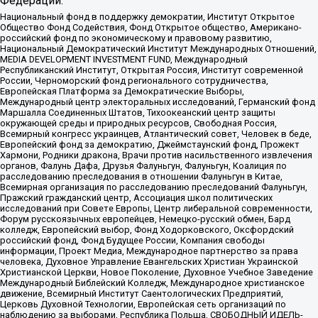
Федерации:
Национальный фонд в поддержку демократии, Институт Открытое
Общество Фонд Содействия, Фонд Открытое общество, Американо-
российский фонд по экономическому и правовому развитию,
Национальный Демократический Институт Международных Отношений,
MEDIA DEVELOPMENT INVESTMENT FUND, Международный
Республиканский Институт, Открытая Россия, Институт современной
России, Черноморский фонд регионального сотрудничества,
Европейская Платформа за Демократические Выборы,
Международный центр электоральных исследований, Германский фонд
Маршалла Соединенных Штатов, Тихоокеанский центр защиты
окружающей среды и природных ресурсов, Свободная Россия,
Всемирный конгресс украинцев, Атлантический совет, Человек в беде,
Европейский фонд за демократию, Джеймстаунский фонд, Прожект
Хармони, Родники дракона, Врачи против насильственного извлечения
органов, Фалунь Дафа, Друзья Фалуньгун, Фалуньгун, Коалиция по
расследованию преследования в отношении Фалуньгун в Китае,
Всемирная организация по расследованию преследований Фалуньгун,
Пражский гражданский центр, Ассоциация школ политических
исследований при Совете Европы, Центр либеральной современности,
Форум русскоязычных европейцев, Немецко-русский обмен, Бард
колледж, Европейский выбор, Фонд Ходорковского, Оксфордский
российский фонд, Фонд Будущее России, Компания свободы
информации, Проект Медиа, Международное партнерство за права
человека, Духовное Управление Евангельских Христиан Украинской
Христианской Церкви, Новое Поколение, Духовное Учебное Заведение
Международный Библейский Колледж, Международное христианское
движение, Всемирный Институт Саентологических Предприятий,
Церковь Духовной Технологии, Европейская сеть организаций по
наблюдению за выборами, Республика Польша, СВОБОДНЫЙ ИДЕЛЬ-