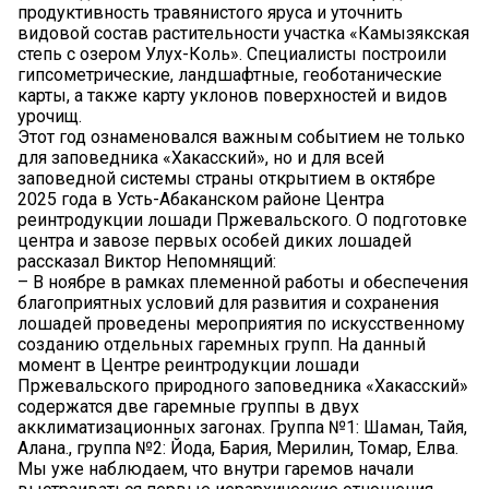
продуктивность травянистого яруса и уточнить
видовой состав растительности участка «Камызякская
степь с озером Улух-Коль». Специалисты построили
гипсометрические, ландшафтные, геоботанические
карты, а также карту уклонов поверхностей и видов
урочищ.
Этот год ознаменовался важным событием не только
для заповедника «Хакасский», но и для всей
заповедной системы страны открытием в октябре
2025 года в Усть-Абаканском районе Центра
реинтродукции лошади Пржевальского. О подготовке
центра и завозе первых особей диких лошадей
рассказал Виктор Непомнящий:
– В ноябре в рамках племенной работы и обеспечения
благоприятных условий для развития и сохранения
лошадей проведены мероприятия по искусственному
созданию отдельных гаремных групп. На данный
момент в Центре реинтродукции лошади
Пржевальского природного заповедника «Хакасский»
содержатся две гаремные группы в двух
акклиматизационных загонах. Группа №1: Шаман, Тайя,
Алана., группа №2: Йода, Бария, Мерилин, Томар, Елва.
Мы уже наблюдаем, что внутри гаремов начали