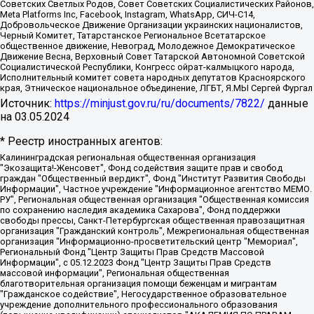
Советских Светлых Родов, Совет Советских Социалистических Районов,
Meta Platforms Inc, Facebook, Instagram, WhatsApp, СИЧ-С14,
Добровольческое Движение Организации украинских националистов,
Черный Комитет, Татарстанское Региональное Всетатарское
общественное движение, Невоград, Молодежное Демократическое
Движение Весна, Верховный Совет Татарской Автономной Советской
Социалистической Республики, Конгресс ойрат-калмыцкого народа,
Исполнительный комитет совета народных депутатов Красноярского
края, Этническое национальное объединение, ЛГБТ, Я.МЫ Сергей Фургал
Источник:
https://minjust.gov.ru/ru/documents/7822/
данные
на
03.05.2024
* Реестр иностранных агентов:
Калининградская региональная общественная организация "Экозащита!-Женсовет", Фонд содействия защите прав и свобод граждан "Общественный вердикт", Фонд "Институт Развития Свободы Информации", Частное учреждение "Информационное агентство МЕМО. РУ", Региональная общественная организация "Общественная комиссия по сохранению наследия академика Сахарова", Фонд поддержки свободы прессы, Санкт-Петербургская общественная правозащитная организация "Гражданский контроль", Межрегиональная общественная организация "Информационно-просветительский центр "Мемориал", Региональный Фонд "Центр Защиты Прав Средств Массовой Информации", с 05.12.2023 Фонд "Центр Защиты Прав Средств массовой информации", Региональная общественная благотворительная организация помощи беженцам и мигрантам "Гражданское содействие", Негосударственное образовательное учреждение дополнительного профессионального образования (повышение квалификации) специалистов "АКАДЕМИЯ ПО ПРАВАМ ЧЕЛОВЕКА", Свердловская региональная общественная организация "Сутяжник", Автономная некоммерческая организация "Центр независимых социологических исследований", Союз общественных объединений "Российский исследовательский центр по правам человека", Региональное общественное учреждение научно-информационный центр "МЕМОРИАЛ", Некоммерческая организация "Фонд защиты гласности", Автономная некоммерческая организация "Институт прав человека", Городская общественная организация "Екатеринбургское общество "МЕМОРИАЛ", Городская общественная организация "Рязанское историко-просветительское и правозащитное общество "Мемориал" (Рязанский Мемориал), Челябинский региональный орган общественной самодеятельности – женское общественное объединение "Женщины Евразии", Челябинский региональный орган общественной самодеятельности "Уральская правозащитная группа", Фонд содействия защите здоровья и социальной справедливости имени Андрея Рылькова, Автономная Некоммерческая Организация "Аналитический Центр Юрия Левады", Автономная некоммерческая организация социальной поддержки населения "Проект Апрель", Региональная общественная организация помощи женщинам и детям, находящимся в кризисной ситуации "Информационно-методический центр "Анна", Фонд содействия развитию массовых коммуникаций и правовому просвещению "Так-так-Так", Фонд содействия устойчивому развитию "Серебряная тайга", Свердловский региональный общественный фонд социальных проектов "Новое время", "Idel.Реалии", Кавказ.Реалии, Крым.Реалии, Телеканал Настоящее Время, Татаро-башкирская служба Радио Свобода (Azatliq Radiosi), Радио Свободная Европа/Радио Свобода (PCE/PC), "Сибирь.Реалии", "Фактограф", Благотворительный фонд помощи осужденным и их семьям, Автономная некоммерческая организация "Институт глобализации и социальных движений", Фонд "В защиту прав заключенных", Частное учреждение "Центр поддержки и содействия развитию средств массовой информации", Пензенский региональный общественный благотворительный фонд "Гражданский союз", "Север.Реалии", Некоммерческая организация Фонд "Правовая инициатива", Общество с ограниченной ответственностью "Радио Свободная Европа/Радио Свобода", Чешское информационное агентство "MEDIUM-ORIENT", Красноярская региональная общественная организация "Мы против СПИДа", Камалягин Денис Николаевич, Маркелов Сергей Евгеньевич, Пономарев Лев Александрович, Савицкая Людмила Алексеевна, Автономная некоммерческая организация "Центр по работе с проблемой насилия "НАСИЛИЮ.НЕТ", Межрегиональный профессиональный союз работников здравоохранения "Альянс врачей", Юридическое лицо, зарегистрированное в Латвийской Республике, SIA "Medusa Project" (регистрационный номер 40103797863, дата регистрации 10.06.2014), Некоммерческая организация "Фонд по борьбе с коррупцией", Автономная некоммерческая организация "Институт права и публичной политики", Баданин Роман Сергеевич, Гликин Максим Александрович, Железнова Мария Михайловна, Лукьянова Юлия Сергеевна, Маетная Елизавета Витальевна, Маняхин Петр Борисович, Чуракова Ольга Владимировна, Ярош Юлия Петровна, Юридическое лицо "The Insider SIA", зарегистрированное в Риге, Латвийская Республика (дата регистрации 26.06.2015), являющееся администратором доменного имени интернет-издания "The Insider SIA", https://theins.ru, Постернак Алексей Евгеньевич, Рубин Михаил Аркадьевич, Анин Роман Александрович, Юридическое лицо Istories fonds, зарегистрированное в Латвийской Республике (регистрационный номер 50008295751, дата регистрации 24.02.2020), Великовский Дмитрий Александрович, Долинина Ирина Николаевна, Мароховская Алеся Алексеевна, Шлейнов Роман Юрьевич, Шмагун Олеся Валентиновна, Общество с ограниченной ответственностью "Альтаир 2021", Общество с ограниченной ответственностью "Вега 2021", Общество с ограниченной ответственностью "Главный редактор 2021", Общество с ограниченной ответственностью "Ромашки монолит", Важенков Артем Валерьевич, Ивановская областная общественная организация "Центр гендерных исследований", Гурман Юрий Альбертович, Медиапроект "ОВД-Инфо", Егоров Владимир Владимирович, Жилинский Владимир Александрович, Общество с ограниченной ответственностью "ЗП", Иванова София Юрьевна, Карезина Инна Павловна, Кильтау Екатерина Викторовна, Петров Алексей Викторович, Пискунов Сергей Евгеньевич, Смирнов Сергей Сергеевич, Тихонов Михаил Сергеевич, Общество с ограниченной ответственностью "ЖУРНАЛИСТ-ИНОСТРАННЫЙ АГЕНТ", Арапова Галина Юрьевна, Вольтская Татьяна Анатольевна, Американская компания "Mason G.E.S. Anonymous Foundation" (США), являющаяся владельцем интернет-издания https://mnews.world/, Компания "Stichting Bellingcat", зарегистрированная в Нидерландах (дата регистрации 11.07.2018), Захаров Андрей Вячеславович, Клепиковская Екатерина Дмитриевна, Общество с ограниченной ответственностью "МЕМО", Перл Роман Александрович, Симонов Евгений Алексеевич, Соловьева Елена Анатольевна, Сотников Даниил Владимирович, Сурначева Елизавета Дмитриевна, Автономная некоммерческая организация по защите прав человека и информированию населения "Якутия – Наше Мнение", Общество с ограниченной ответственностью "Москоу диджитал медиа", с 26.01.2023 Общество с ограниченной ответственностью "Чайка Белые сады", Ветошкина Валерия Валерьевна, Заговора Максим Александрович, Межрегиональное общественное движение "Российская ЛГБТ - сеть", Оленичев Максим Владимирович, Павлов Иван Юрьевич, Скворцова Елена Сергеевна, Общество с ограниченной ответственностью "Как бы инагент", Кочетков Игорь Викторович, Общество с ограниченной ответственностью "Честные выборы", Еланчик Олег Александрович, Общество с ограниченной ответственностью "Нобелевский призыв", Гималова Регина Эмилевна, Григорьев Андрей Валерьевич, Григорьева Алина Александровна, Ассоциация по содействию защите прав призывников, альтернативнослужащих и военнослужащих "Правозащитная группа "Гражданин.Армия.Право", Хисамова Регина Фаритовна, Автономная некоммерческая организация по реализации социально-правовых программ "Лилит", Дальневосточное общественное движение "Маяк", Санкт-Петербургская ЛГБТ-инициативная группа "Выход", Инициативная группа ЛГБТ+ "Реверс", Алексеев Андрей Викторович, Бекбулатова Таисия Львовна, Беляев Иван Михайлович, Владыкина Елена Сергеевна, Гельман Марат Александрович, Никульшина Вероника Юрьевна, Толоконникова Надежда Андреевна, Шендерович Виктор Анатольевич, Общество с ограниченной ответственностью "Данное сообщение", Общество с ограниченной ответственностью Издательский дом "Новая глава", Айнбиндер Александра Александровна, Московский комьюнити-центр для ЛГБТ+инициатив, Благотворительный фонд развития филантропии, Deutsche Welle (Германия, Kurt-Schumacher-Strasse 3, 53113 Bonn), Борзунова Мария Михайловна, Воробьев Виктор Викторович, Голубева Анна Львовна, Константинова Алла Михайловна, Малкова Ирина Владимировна, Мурадов Мурад Абдулгалимович, Осетинская Елизавета Николаевна, Понасенков Евгений Николаевич, Ганапольский Матвей Юрьевич, Киселев Евгений Алексеевич, Борухович Ирина Григорьевна, Дремин Иван Тимофеевич, Дубровский Дмитрий Викторович, Красноярская региональная общественная организация поддержки и развития альтернативных образовательных технологий и межкультурных коммуникаций "ИНТЕРРА", Маяковская Екатерина Алексеевна, Фейгин Марк Захарович, Филимонов Андрей Викторович, Дзугкоева Регина Николаевна, Доброхотов Роман Александрович, Дудь Юрий Александрович, Елкин Сергей Владимирович, Кругликов Кирилл Игоревич, Сабунаева Мария Леонидовна, Семенов Алексей Владимирович, Шаинян Карен Багратович, Шульман Екатерина Михайловна, Асафьев Артур Валерьевич, Вахштайн Виктор Семенович, Венедиктов Алексей Алексеевич, Лушникова Екатерина Евгеньевна, Волков Леонид Михайлович, Невзоров Александр Глебович, Пархоменко Сергей Борисович, Сироткин Ярослав Николаевич, Кара-Мурза Владимир Владимирович, Баранова Наталья Владимировна, Гозман Леонид Яковлевич, Кагарлицкий Борис Юльевич, Климарев Михаил Валерьевич, Милов Владимир Станиславович, Автономная некоммерческая организация Краснодарский центр современного искусства "Типография", Моргенштерн Алишер Тагирович, Соболь Любовь Эдуардовна, Общество с ограниченной ответственностью "ЛИЗА НОРМ", Каспаров Гарри Кимович, Ходорковский Михаил Борисович, Общество с ограниченной ответственностью "Апрельские тезисы", Данилович Ирина Брониславовна, Кашин Олег Владимирович, Петров Николай Владимирович, Пивоваров Алексей Владимирович, Соколов Михаил Владимирович, Цветкова Юлия Владимировна, Чичваркин Евгений Александрович, Комитет против пыток/Команда против пыток, Общество с ограниченной ответственностью "Первый научный", Общество с ограниченной ответственностью "Вертолет и ко", Белоцерковская Вероника Борисовна, Кац Максим Евгеньевич, Лазарева Татьяна Юрьевна, Шаведдинов Руслан Табризович, Яшин Илья Валерьевич, Общество с ограниченной ответственностью "Иноагент ААВ", Алешковский Дмитрий Петрович, Альбац Евгения Марковна, Быков Дмитрий Львович, Галямина Юлия Евгеньевна, Лойко Сергей Леонидович, Мартынов Кирилл Константинович, Медведев Сергей Александрович, Крашенинников Федор Геннадиевич, Гордеева Катерина Вл