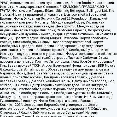
УРАЛ, Ассоциация развития журналистики, IStories fonds, Королевский
Институт Международных Отношений, КРИМСЬКА ПРАВОЗАХИСНА
ГРУПА, Фонд имени Генриха Бёлля, Stichting Bellingcat, Bellingcat Ltd, The
Insider, Институт правовой инициативы Центральной и Восточной
Европы, Фонд Открытой Эстонии, Calvert 22 Foundation, Канадский
украинский конгресс, Институт Макдональда-Лорье, Украинская
национальная федерация Канады, Декабристы, Международный
научный центр им Вудро Вильсона, Свободная пресса, Возрождение,
Всеукраинский духовный центр , Риддл, Русский антивоенный комитет в
Швеции, Проект Медуза, Фонд Андрея Сахарова, Форум свободной
России, Лига Свободных Наций, Transparеncy International, Форум
Свободных Народов ПостРоссии, Солидарность с гражданским
движением в России – Solidarus, КрымSOS, Свободный университет,
Институт государственного управления, Форум гражданского общества
Россия, Беллона, Союз жителей островов Тисима и Хабомаи, Съезд
народных депутатов, Гринпис Интернешнл, Фонд борьбы с коррупцией
Инк, Завет церквей TCCN, Агора, Всемирный фонд природы, BDR Novaja
Gazeta-Europe, Алтай проект, Образовательный дом прав человека
Чернигов, Фонд Дом Прав Человека, Белорусский дом прав человека
имени Бориса Звозскова, Дом прав человека Тбилиси, Дом прав
человека Ереван, Дом прав человека Крым, Центр дикого лосося, TVR
Studios, ТВ Дождь, Центр европейских исследований им Вилфрида
Мартенса, Сетевое объединение журналистов расследователей,
АЛЛАТРА, За свободную Россию, Свободная Бурятия, Uralic, UnKremlin,
Международная федерация транспортных рабочих, ИстЧам Финланд,
Гудзоновский институт, Фонд Демократического Развития,
Комитет-2024, Центрально-Европейский университет, Центр
восточноевропейских и международных исследований, Общество
Сторожевой башни, Библии и трактатов Свидетелей Иеговы,
Гражданский Совет, Центр анализа европейской политики,