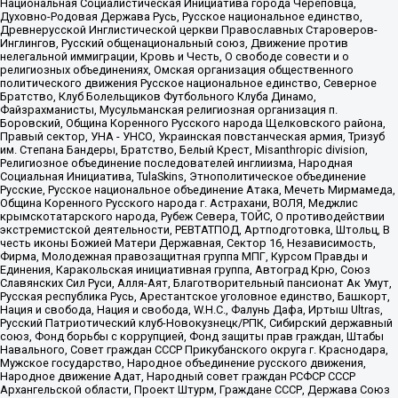
Национальная Социалистическая Инициатива города Череповца,
Духовно-Родовая Держава Русь, Русское национальное единство,
Древнерусской Инглистической церкви Православных Староверов-
Инглингов, Русский общенациональный союз, Движение против
нелегальной иммиграции, Кровь и Честь, О свободе совести и о
религиозных объединениях, Омская организация общественного
политического движения Русское национальное единство, Северное
Братство, Клуб Болельщиков Футбольного Клуба Динамо,
Файзрахманисты, Мусульманская религиозная организация п.
Боровский, Община Коренного Русского народа Щелковского района,
Правый сектор, УНА - УНСО, Украинская повстанческая армия, Тризуб
им. Степана Бандеры, Братство, Белый Крест, Misanthropic division,
Религиозное объединение последователей инглиизма, Народная
Социальная Инициатива, TulaSkins, Этнополитическое объединение
Русские, Русское национальное объединение Атака, Мечеть Мирмамеда,
Община Коренного Русского народа г. Астрахани, ВОЛЯ, Меджлис
крымскотатарского народа, Рубеж Севера, ТОЙС, О противодействии
экстремистской деятельности, РЕВТАТПОД, Артподготовка, Штольц, В
честь иконы Божией Матери Державная, Сектор 16, Независимость,
Фирма, Молодежная правозащитная группа МПГ, Курсом Правды и
Единения, Каракольская инициативная группа, Автоград Крю, Союз
Славянских Сил Руси, Алля-Аят, Благотворительный пансионат Ак Умут,
Русская республика Русь, Арестантское уголовное единство, Башкорт,
Нация и свобода, Нация и свобода, W.H.С., Фалунь Дафа, Иртыш Ultras,
Русский Патриотический клуб-Новокузнецк/РПК, Сибирский державный
союз, Фонд борьбы с коррупцией, Фонд защиты прав граждан, Штабы
Навального, Совет граждан СССР Прикубанского округа г. Краснодара,
Мужское государство, Народное объединение русского движения,
Народное движение Адат, Народный совет граждан РСФСР СССР
Архангельской области, Проект Штурм, Граждане СССР, Держава Союз