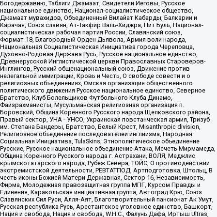
Богодержавию, Таблиги Джамаат, Свидетели Иеговы, Русское
национальное единство, Национал-социалистическое общество,
Джамаат мувахидов, Объединенный Вилайат Кабарды, Балкарии и
Карачая, Союз славян, Ат-Такфир Валь-Хиджра, Пит Буль, Национал-
социалистическая рабочая партия России, Славянский союз,
Формат-18, Благородный Орден Дьявола, Армия воли народа,
Национальная Социалистическая Инициатива города Череповца,
Духовно-Родовая Держава Русь, Русское национальное единство,
Древнерусской Инглистической церкви Православных Староверов-
Инглингов, Русский общенациональный союз, Движение против
нелегальной иммиграции, Кровь и Честь, О свободе совести и о
религиозных объединениях, Омская организация общественного
политического движения Русское национальное единство, Северное
Братство, Клуб Болельщиков Футбольного Клуба Динамо,
Файзрахманисты, Мусульманская религиозная организация п.
Боровский, Община Коренного Русского народа Щелковского района,
Правый сектор, УНА - УНСО, Украинская повстанческая армия, Тризуб
им. Степана Бандеры, Братство, Белый Крест, Misanthropic division,
Религиозное объединение последователей инглиизма, Народная
Социальная Инициатива, TulaSkins, Этнополитическое объединение
Русские, Русское национальное объединение Атака, Мечеть Мирмамеда,
Община Коренного Русского народа г. Астрахани, ВОЛЯ, Меджлис
крымскотатарского народа, Рубеж Севера, ТОЙС, О противодействии
экстремистской деятельности, РЕВТАТПОД, Артподготовка, Штольц, В
честь иконы Божией Матери Державная, Сектор 16, Независимость,
Фирма, Молодежная правозащитная группа МПГ, Курсом Правды и
Единения, Каракольская инициативная группа, Автоград Крю, Союз
Славянских Сил Руси, Алля-Аят, Благотворительный пансионат Ак Умут,
Русская республика Русь, Арестантское уголовное единство, Башкорт,
Нация и свобода, Нация и свобода, W.H.С., Фалунь Дафа, Иртыш Ultras,