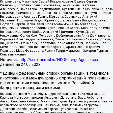
Куприяновна, Максимов Сергей Владимирович, Беляев Сергей
Иванович, Голубева Елена Николаевна, Ганнушкина Светлана
Алексеевна, Закс Елена Владимировна, Буртина Елена Юрьевна, Гендель
Людмила Залмановна, Кокорина Екатерина Алексеевна, Шуманов Илья
Вячеславович, Арапова Галина Юрьевна, Свечников Анатолий
Мариевич, Прохоров Вадим Юрьевич, Шахова Елена Владимировна,
Подузов Сергей Васильевич, Протасова Ирина Вячеславовна,
Литинский Леонид Борисович, Лукашевский Сергей Маркович, Бахмин
Вячеслав Иванович, Шабад Анатолий Ефимович, Сухих Дарья
Николаевна, Орлов Олег Петрович, Добровольская Анна Дмитриевна,
Королева Александра Евгеньевна, Смирнов Владимир Александрович,
Вицин Сергей Ефимович, Золотухин Борис Андреевич, Левинсон Лев
Семенович, Локшина Татьяна Иосифовна, Орлов Олег Петрович,
Полякова Мара Федоровна, Резник Генри Маркович, Захаров Герман
Константинович
Источник:
http://unro.minjust.ru/NKOForeignAgent.aspx
данные на
24.03.2022
* Единый федеральный список организаций, в том числе
иностранных и международных организаций, признанных
в соответствии с законодательством Российской
Федерации террористическими:
Высший военный Маджлисуль Шура Объединенных сил моджахедов
Кавказа, Конгресс народов Ичкерии и Дагестана, База, Асбат аль-
Ансар, Священная война, Исламская группа, Братья-мусульмане, Партия
исламского освобождения, Лашкар-И-Тайба, Исламская группа,
Движение Талибан, Исламская партия Туркестана, Общество
социальных реформ, Общество возрождения исламского наследия,