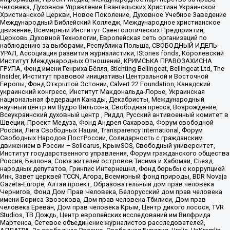
человека, Духовное Управление Евангельских Христиан Украинской
Христианской Церкви, Новое Поколение, Духовное Учебное Заведение
Международный Библейский Колледж, Международное христианское
движение, Всемирный Институт Саентологических Предприятий,
Церковь Духовной Технологии, Европейская сеть организаций по
наблюдению за выборами, Республика Польша, СВОБОДНЫЙ ИДЕЛЬ-
УРАЛ, Ассоциация развития журналистики, IStories fonds, Королевский
Институт Международных Отношений, КРИМСЬКА ПРАВОЗАХИСНА
ГРУПА, Фонд имени Генриха Бёлля, Stichting Bellingcat, Bellingcat Ltd, The
Insider, Институт правовой инициативы Центральной и Восточной
Европы, Фонд Открытой Эстонии, Calvert 22 Foundation, Канадский
украинский конгресс, Институт Макдональда-Лорье, Украинская
национальная федерация Канады, Декабристы, Международный
научный центр им Вудро Вильсона, Свободная пресса, Возрождение,
Всеукраинский духовный центр , Риддл, Русский антивоенный комитет в
Швеции, Проект Медуза, Фонд Андрея Сахарова, Форум свободной
России, Лига Свободных Наций, Transparеncy International, Форум
Свободных Народов ПостРоссии, Солидарность с гражданским
движением в России – Solidarus, КрымSOS, Свободный университет,
Институт государственного управления, Форум гражданского общества
Россия, Беллона, Союз жителей островов Тисима и Хабомаи, Съезд
народных депутатов, Гринпис Интернешнл, Фонд борьбы с коррупцией
Инк, Завет церквей TCCN, Агора, Всемирный фонд природы, BDR Novaja
Gazeta-Europe, Алтай проект, Образовательный дом прав человека
Чернигов, Фонд Дом Прав Человека, Белорусский дом прав человека
имени Бориса Звозскова, Дом прав человека Тбилиси, Дом прав
человека Ереван, Дом прав человека Крым, Центр дикого лосося, TVR
Studios, ТВ Дождь, Центр европейских исследований им Вилфрида
Мартенса, Сетевое объединение журналистов расследователей,