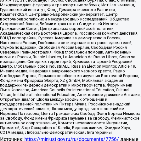
АЛЛАТРА, За свободную Россию, Свободная Бурятия, Uralic, UnKremlin,
Международная федерация транспортных рабочих, ИстЧам Финланд,
Гудзоновский институт, Фонд Демократического Развития,
Комитет-2024, Центрально-Европейский университет, Центр
восточноевропейских и международных исследований, Общество
Сторожевой башни, Библии и трактатов Свидетелей Иеговы,
Гражданский Совет, Центр анализа европейской политики,
Академическая сеть Восточная Европа, Российский комитет действия,
РЭНД корпорейшн, Русская Америка за демократию в России,
Настоящая Россия, Глобальная сеть журналистов-расследователей,
Служба поддержки, Свободная Россия Берлин, Свободная Россия
Северный Рейн-Вестфалия, Фонд глобальной помощи, Антивоенный
комитет России, Russie-Libertes, La Asocicion de Rusos Libres, Союз за
возвращение Северных территорий, Крымскотатарский Ресурсный
Центр, Глобальный союз IndustriALL, Russian Election Monitor, Article 19,
Мнение медиа, Федерация анархического черного креста, Радио
Свободная Европа, Германское общество изучения Восточной Европы,
Фонд имени Фридриха Эберта, XZ gGmbH, Мобильная академия
поддержки гендерной демократии и миротворчества, Форум имени
Льва Копелева, American Councils for International Education, Cultural
Vistas, Institute of International Education, Антивоенное движение Антальи,
Открытый диалог, Школа международных отношений и
государственной политики им Питера Мунка, Российско-канадский
демократический альянс, Школа международных отношений им
Нормана Патерсона, Центр Гражданских Свобод, Фонд Бориса Немцова
за Свободу, Фонд имени Фридриха Науманна за свободу, Феминистское
антивоенное сопротивление, Комитет независимости Ингушетии,
Прометей, Stop Occupation of Karelia, Вернись живым, Фридом Хаус,
СОТА медиа, Либерально-демократическая Лига Украины
Источник:
https://minjust.gov.ru/ru/documents/7756/
данные