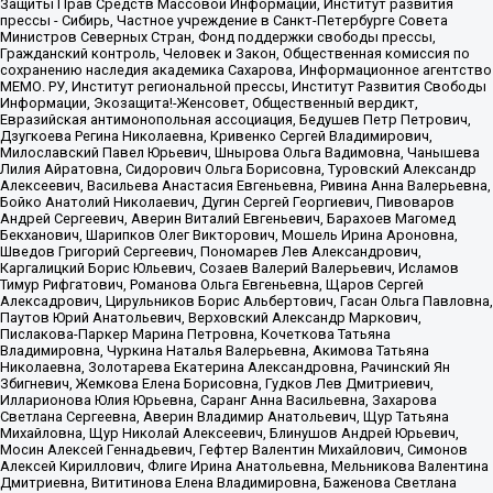
Защиты Прав Средств Массовой Информации, Институт развития
прессы - Сибирь, Частное учреждение в Санкт-Петербурге Совета
Министров Северных Стран, Фонд поддержки свободы прессы,
Гражданский контроль, Человек и Закон, Общественная комиссия по
сохранению наследия академика Сахарова, Информационное агентство
МЕМО. РУ, Институт региональной прессы, Институт Развития Свободы
Информации, Экозащита!-Женсовет, Общественный вердикт,
Евразийская антимонопольная ассоциация, Бедушев Петр Петрович,
Дзугкоева Регина Николаевна, Кривенко Сергей Владимирович,
Милославский Павел Юрьевич, Шнырова Ольга Вадимовна, Чанышева
Лилия Айратовна, Сидорович Ольга Борисовна, Туровский Александр
Алексеевич, Васильева Анастасия Евгеньевна, Ривина Анна Валерьевна,
Бойко Анатолий Николаевич, Дугин Сергей Георгиевич, Пивоваров
Андрей Сергеевич, Аверин Виталий Евгеньевич, Барахоев Магомед
Бекханович, Шарипков Олег Викторович, Мошель Ирина Ароновна,
Шведов Григорий Сергеевич, Пономарев Лев Александрович,
Каргалицкий Борис Юльевич, Созаев Валерий Валерьевич, Исламов
Тимур Рифгатович, Романова Ольга Евгеньевна, Щаров Сергей
Алексадрович, Цирульников Борис Альбертович, Гасан Ольга Павловна,
Паутов Юрий Анатольевич, Верховский Александр Маркович,
Пислакова-Паркер Марина Петровна, Кочеткова Татьяна
Владимировна, Чуркина Наталья Валерьевна, Акимова Татьяна
Николаевна, Золотарева Екатерина Александровна, Рачинский Ян
Збигневич, Жемкова Елена Борисовна, Гудков Лев Дмитриевич,
Илларионова Юлия Юрьевна, Саранг Анна Васильевна, Захарова
Светлана Сергеевна, Аверин Владимир Анатольевич, Щур Татьяна
Михайловна, Щур Николай Алексеевич, Блинушов Андрей Юрьевич,
Мосин Алексей Геннадьевич, Гефтер Валентин Михайлович, Симонов
Алексей Кириллович, Флиге Ирина Анатольевна, Мельникова Валентина
Дмитриевна, Вититинова Елена Владимировна, Баженова Светлана