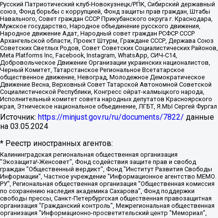
Русский Патриотический клуб-Новокузнецк/РПК, Сибирский державный
союз, Фонд борьбы с коррупцией, Фонд защиты прав граждан, Штабы
Навального, Совет граждан СССР Прикубанского округа г. Краснодара,
Мужское государство, Народное объединение русского движения,
Народное движение Адат, Народный совет граждан РСФСР СССР
Архангельской области, Проект Штурм, Граждане СССР, Держава Союз
Советских Светлых Родов, Совет Советских Социалистических Районов,
Meta Platforms Inc, Facebook, Instagram, WhatsApp, СИЧ-С14,
Добровольческое Движение Организации украинских националистов,
Черный Комитет, Татарстанское Региональное Всетатарское
общественное движение, Невоград, Молодежное Демократическое
Движение Весна, Верховный Совет Татарской Автономной Советской
Социалистической Республики, Конгресс ойрат-калмыцкого народа,
Исполнительный комитет совета народных депутатов Красноярского
края, Этническое национальное объединение, ЛГБТ, Я.МЫ Сергей Фургал
Источник:
https://minjust.gov.ru/ru/documents/7822/
данные
на
03.05.2024
* Реестр иностранных агентов:
Калининградская региональная общественная организация "Экозащита!-Женсовет", Фонд содействия защите прав и свобод граждан "Общественный вердикт", Фонд "Институт Развития Свободы Информации", Частное учреждение "Информационное агентство МЕМО. РУ", Региональная общественная организация "Общественная комиссия по сохранению наследия академика Сахарова", Фонд поддержки свободы прессы, Санкт-Петербургская общественная правозащитная организация "Гражданский контроль", Межрегиональная общественная организация "Информационно-просветительский центр "Мемориал", Региональный Фонд "Центр Защиты Прав Средств Массовой Информации", с 05.12.2023 Фонд "Центр Защиты Прав Средств массовой информации", Региональная общественная благотворительная организация помощи беженцам и мигрантам "Гражданское содействие", Негосударственное образовательное учреждение дополнительного профессионального образования (повышение квалификации) специалистов "АКАДЕМИЯ ПО ПРАВАМ ЧЕЛОВЕКА", Свердловская региональная общественная организация "Сутяжник", Автономная некоммерческая организация "Центр независимых социологических исследований", Союз общественных объединений "Российский исследовательский центр по правам человека", Региональное общественное учреждение научно-информационный центр "МЕМОРИАЛ", Некоммерческая организация "Фонд защиты гласности", Автономная некоммерческая организация "Институт прав человека", Городская общественная организация "Екатеринбургское общество "МЕМОРИАЛ", Городская общественная организация "Рязанское историко-просветительское и правозащитное общество "Мемориал" (Рязанский Мемориал), Челябинский региональный орган общественной самодеятельности – женское общественное объединение "Женщины Евразии", Челябинский региональный орган общественной самодеятельности "Уральская правозащитная группа", Фонд содействия защите здоровья и социальной справедливости имени Андрея Рылькова, Автономная Некоммерческая Организация "Аналитический Центр Юрия Левады", Автономная некоммерческая организация социальной поддержки населения "Проект Апрель", Региональная общественная организация помощи женщинам и детям, находящимся в кризисной ситуации "Информационно-методический центр "Анна", Фонд содействия развитию массовых коммуникаций и правовому просвещению "Так-так-Так", Фонд содействия устойчивому развитию "Серебряная тайга", Свердловский региональный общественный фонд социальных проектов "Новое время", "Idel.Реалии", Кавказ.Реалии, Крым.Реалии, Телеканал Настоящее Время, Татаро-башкирская служба Радио Свобода (Azatliq Radiosi), Радио Свободная Европа/Радио Свобода (PCE/PC), "Сибирь.Реалии", "Фактограф", Благотворительный фонд помощи осужденным и их семьям, Автономная некоммерческая организация "Институт глобализации и социальных движений", Фонд "В защиту прав заключенных", Частное учреждение "Центр поддержки и содействия развитию средств массовой информации", Пензенский региональный общественный благотворительный фонд "Гражданский союз", "Север.Реалии", Некоммерческая организация Фонд "Правовая инициатива", Общество с ограниченной ответственностью "Радио Свободная Европа/Радио Свобода", Чешское информационное агентство "MEDIUM-ORIENT", Красноярская региональная общественная организация "Мы против СПИДа", Камалягин Денис Николаевич, Маркелов Сергей Евгеньевич, Пономарев Лев Александрович, Савицкая Людмила Алексеевна, Автономная некоммерческая организация "Центр по работе с проблемой насилия "НАСИЛИЮ.НЕТ", Межрегиональный профессиональный союз работников здравоохранения "Альянс врачей", Юридическое лицо, зарегистрированное в Латвийской Республике, SIA "Medusa Project" (регистрационный номер 40103797863, дата регистрации 10.06.2014), Некоммерческая организация "Фонд по борьбе с коррупцией", Автономная некоммерческая организация "Институт права и публичной политики", Баданин Роман Сергеевич, Гликин Максим Александрович, Железнова Мария Михайловна, Лукьянова Юлия Сергеевна, Маетная Елизавета Витальевна, Маняхин Петр Борисович, Чуракова Ольга Владимировна, Ярош Юлия Петровна, Юридическое лицо "The Insider SIA", зарегистрированное в Риге, Латвийская Республика (дата регистрации 26.06.2015), являющееся администратором доменного имени интернет-издания "The Insider SIA", https://theins.ru, Постернак Алексей Евгеньевич, Рубин Михаил Аркадьевич, Анин Роман Александрович, Юридическое лицо Istories fonds, зарегистрированное в Латвийской Республике (регистрационный номер 50008295751, дата регистрации 24.02.2020), Великовский Дмитрий Александрович, Долинина Ирина Николаевна, Мароховская Алеся Алексеевна, Шлейнов Роман Юрьевич, Шмагун Олеся Валентиновна, Общество с ограниченной ответственностью "Альтаир 2021", Общество с ограниченной ответственностью "Вега 2021", Общество с ограниченной ответственностью "Главный редактор 2021", Общество с ограниченной ответственностью "Ромашки монолит", Важенков Артем Валерьевич, Ивановская областная общественная организация "Центр гендерных исследований", Гурман Юрий Альбертович, Медиапроект "ОВД-Инфо", Егоров Владимир Владимирович, Жилинский Владимир Александрович, Общество с ограниченной ответственностью "ЗП", Иванова София Юрьевна, Карезина Инна Павловна, Кильтау Екатерина Викторовна, Петров Алексей Викторович, Пискунов Сергей Евгеньевич, Смирнов Сергей Сергеевич, Тихонов Михаил Сергеевич, Общество с ограниченной ответственностью "ЖУРНАЛИСТ-ИНОСТРАННЫЙ АГЕНТ", Арапова Галина Юрьевна, Вольтская Татьяна Анатольевна, Американская компания "Mason G.E.S. Anonymous Foundation" (США), являющаяся владельцем интернет-издания https://mnews.world/, Компания "Stichting Bellingcat", зарегистрированная в Нидерландах (дата регистрации 11.07.2018), Захаров Андрей Вячеславович, Клепиковская Екатерина Дмитриевна, Общество с ограниченной ответственностью "МЕМО", Перл Роман Александрович, Симонов Евгений Алексеевич, Соловьева Елена Анатольевна, Сотников Даниил Владимирович, Сурначева Елизавета Дмитриевна, Автономная некоммерческая организация по защите прав человека и информированию населения "Якутия – Наше Мнение", Общество с ограниченной ответственностью "Москоу диджитал медиа", с 26.01.2023 Общество с ограниченной ответственностью "Чайка Белые сады", Ветошкина Валерия Валерьевна, Заговора Максим Александрович, Межрегиональное общественное движение "Российская ЛГБТ - сеть", Оленичев Максим Владимирович, Павлов Иван Юрьевич, Скворцова Елена Сергеевна, Общество с ограниченной ответственностью "Как бы инагент", Кочетков Игорь Викторович, Общество с ограниченной ответственностью "Честные выборы", Еланчик Олег Александрович, Общество с ограниченной ответственностью "Нобелевский призыв", Гималова Регина Эмилевна, Григорьев Андрей Валерьевич, Григорьева Алина Александровна, Ассоциация по содействию защите прав призывников, альтернативнослужащих и военнослужащих "Правозащитная группа "Гражданин.Армия.Право", Хисамова Регина Фаритовна, Автономная некоммерческая организация по реализации социально-правовых программ "Лилит", Дальневосточное общественное движение "Маяк", Санкт-Петербургская ЛГБТ-инициативная группа "Выход", Инициативная группа ЛГБТ+ "Реверс", Алексеев Андрей Викторович, Бекбулатова Таисия Львовна, Беляев Иван Михайлович, Владыкина Елена Сергеевна, Гельман Марат Александрович, Никульшина Вероника Юрьевна, Толоконникова Надежда Андреевна, Шендерович Виктор Анатольевич, Общество с ограниченной ответственностью "Данное сообщение", Общество с ограниченной ответственностью Издательский дом "Новая глава", Айнбиндер Александра Александровна, Московский комьюнити-центр для ЛГБТ+инициатив, Благотворительный фонд развития филантропии, Deutsche Welle (Германия, Kurt-Schumacher-Strasse 3, 53113 Bonn), Борзунова Мария Михайловна, Воробьев Виктор Викторович, Голубева Анна Львовна, Константинова Алла Михайловна, Малкова Ирина Владимировна, Мурадов Мурад Абдулгалимович, Осетинская Елизавета Николаевна, Понасенков Евгений Николаевич, Ганапольский Матвей Юрьевич, Киселев Евгений Алексеевич, Борухович Ирина Григорьевна, Дремин Иван Тимофеевич, Дубровский Дмитрий Викторович, Красноярская региональная общественная организация поддержки и развития альтернативных образовательных технологий и межкультурных коммуникаций "ИНТЕРРА", Маяковская Екатерина Алексеевна, Фейгин Марк Захарович, Филимонов Андрей Викторович, Дзугкоева Регина Николаевна, Доброхотов Роман Александрович, Дудь Юрий Александрович, Елкин Сергей Владимирович, Кругликов Кирилл Игоревич, Сабунаева Мария Леонидовна, Семенов Алексей Владимирович, Шаинян Карен Багратович, Шульман Екатерина Михайловна, Асафьев Артур Валерьевич, Вахштайн Виктор Семенович, Венедиктов Алексей Алексеевич, Лушникова Екатерина Евгеньевна, Волков Леонид Михайлович, Невзоров Александр Глебович, Пархоменко Сергей Борисович, Сироткин Ярослав Николаевич, Кара-Мурза Владимир Владимирович, Баранова Наталья Владимировна, Гозман Леонид Яковлевич, Кагарлицкий Борис Юльевич, Климарев Михаил Валерьевич, Милов Владимир Станиславович, Автономная некоммерческая организация Краснодарский центр современного искусства "Типография", Моргенштерн Алишер Тагирович, Соболь Любовь Эдуардовна, Общество с ограниченной ответственностью "ЛИЗА НОРМ", Каспаров Гарри Кимович, Ходорковский Михаил Борисович, Общество с ограниченной ответственностью "Апрельские тезисы", Данилович Ирина Брониславовна, Кашин Олег Владимирович, Петров Николай Владимирович, Пивоваров Алексей Владимирович, Соколов Михаил Владимирович, Цветкова Юлия Владимировна, Чичваркин Евгений Александрович, Комитет против пыток/Команда против пыток, Общество с ограниченной ответственностью "Первый научный", Общество с ограниченной ответственностью "Вертолет и ко", Белоцерковская Вероника Борисовна, Кац Максим Евгеньевич, Лазарева Татьяна Юрьевна, Шаведдинов Руслан Табризович, Яшин Илья Валерьевич, Общество с ограниченной ответственностью "Иноагент ААВ", Алешковский Дмитрий Петрович, Альбац Евгения Марковна, Быков Дмитрий Львович, Галямина Юлия Евгеньевна, Лойко Сергей Леонидович, Мартынов Кирилл Константинович, Медведев Сергей Александрович, Крашенинников Федор Геннадиевич, Гордеева Катерина Вл