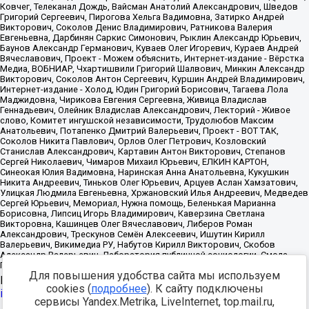
Для повышения удобства сайта мы используем
Источник:
https://minjust.gov.ru/uploaded/files/reestr-
cookies (
подробнее
). К сайту подключены
inostrannyih-agentov-22-03-2024.pdf
данные на
22.03.2024
сервисы Yandex.Metrika, LiveInternet, top.mail.ru,