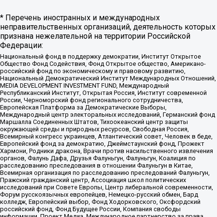
* Перечень иностранных и международных
неправительственных организаций, деятельность которых
признана нежелательной на территории Российской
Федерации:
Национальный фонд в поддержку демократии, Институт Открытое
Общество Фонд Содействия, Фонд Открытое общество, Американо-
российский фонд по экономическому и правовому развитию,
Национальный Демократический Институт Международных Отношений,
MEDIA DEVELOPMENT INVESTMENT FUND, Международный
Республиканский Институт, Открытая Россия, Институт современной
России, Черноморский фонд регионального сотрудничества,
Европейская Платформа за Демократические Выборы,
Международный центр электоральных исследований, Германский фонд
Маршалла Соединенных Штатов, Тихоокеанский центр защиты
окружающей среды и природных ресурсов, Свободная Россия,
Всемирный конгресс украинцев, Атлантический совет, Человек в беде,
Европейский фонд за демократию, Джеймстаунский фонд, Прожект
Хармони, Родники дракона, Врачи против насильственного извлечения
органов, Фалунь Дафа, Друзья Фалуньгун, Фалуньгун, Коалиция по
расследованию преследования в отношении Фалуньгун в Китае,
Всемирная организация по расследованию преследований Фалуньгун,
Пражский гражданский центр, Ассоциация школ политических
исследований при Совете Европы, Центр либеральной современности,
Форум русскоязычных европейцев, Немецко-русский обмен, Бард
колледж, Европейский выбор, Фонд Ходорковского, Оксфордский
российский фонд, Фонд Будущее России, Компания свободы
информации, Проект Медиа, Международное партнерство за права