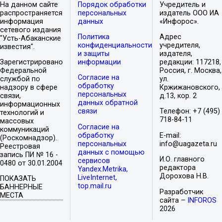
На данном сайте
Порядок обработки
Учредитель и
распространяется
персональных
издатель ООО ИА
информация
данных
«Инфорос».
сетевого издания
Политика
Адрес
"Усть-Абаканские
конфиденциальности
учредителя,
известия".
и защиты
издателя,
Зарегистрировано
информации
редакции: 117218,
Федеральной
Россия, г. Москва,
Согласие на
службой по
ул.
обработку
надзору в сфере
Кржижановского,
персональных
связи,
д.13, кор. 2
данных обратной
информационных
связи
Телефон: +7 (495)
технологий и
718-84-11
массовых
Согласие на
коммуникаций
обработку
E-mail:
(Роскомнадзор).
персональных
info@uagazeta.ru
Реестровая
данных с помощью
запись ПИ № 16 -
И.О. главного
сервисов
0480 от 30.01.2004
редактора
Yandex.Metrika,
Дорохова Н.В.
LiveInternet,
ПОКАЗАТЬ
top.mail.ru
БАННЕРНЫЕ
Разработчик
МЕСТА
сайта –
INFOROS
2026