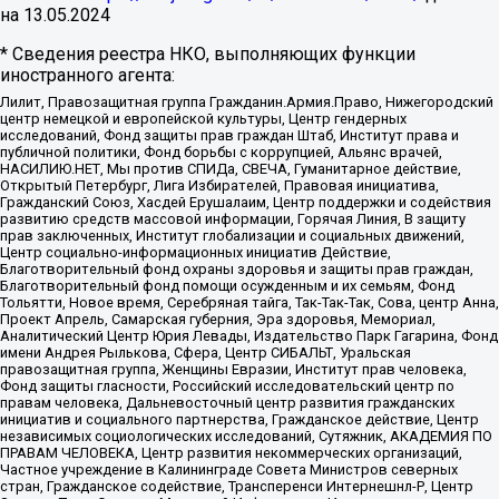
на
13.05.2024
* Сведения реестра НКО, выполняющих функции
иностранного агента:
Лилит, Правозащитная группа Гражданин.Армия.Право, Нижегородский
центр немецкой и европейской культуры, Центр гендерных
исследований, Фонд защиты прав граждан Штаб, Институт права и
публичной политики, Фонд борьбы с коррупцией, Альянс врачей,
НАСИЛИЮ.НЕТ, Мы против СПИДа, СВЕЧА, Гуманитарное действие,
Открытый Петербург, Лига Избирателей, Правовая инициатива,
Гражданский Союз, Хасдей Ерушалаим, Центр поддержки и содействия
развитию средств массовой информации, Горячая Линия, В защиту
прав заключенных, Институт глобализации и социальных движений,
Центр социально-информационных инициатив Действие,
Благотворительный фонд охраны здоровья и защиты прав граждан,
Благотворительный фонд помощи осужденным и их семьям, Фонд
Тольятти, Новое время, Серебряная тайга, Так-Так-Так, Сова, центр Анна,
Проект Апрель, Самарская губерния, Эра здоровья, Мемориал,
Аналитический Центр Юрия Левады, Издательство Парк Гагарина, Фонд
имени Андрея Рылькова, Сфера, Центр СИБАЛЬТ, Уральская
правозащитная группа, Женщины Евразии, Институт прав человека,
Фонд защиты гласности, Российский исследовательский центр по
правам человека, Дальневосточный центр развития гражданских
инициатив и социального партнерства, Гражданское действие, Центр
независимых социологических исследований, Сутяжник, АКАДЕМИЯ ПО
ПРАВАМ ЧЕЛОВЕКА, Центр развития некоммерческих организаций,
Частное учреждение в Калининграде Совета Министров северных
стран, Гражданское содействие, Трансперенси Интернешнл-Р, Центр