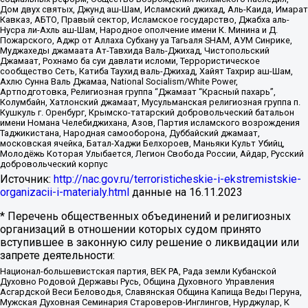
Дом двух святых, Джунд аш-Шам, Исламский джихад, Аль-Каида, Имарат
Кавказ, АБТО, Правый сектор, Исламское государство, Джабха аль-
Нусра ли-Ахль аш-Шам, Народное ополчение имени К. Минина и Д.
Пожарского, Аджр от Аллаха Субхану уа Тагьаля SHAM, АУМ Синрике,
Муджахеды джамаата Ат-Тавхида Валь-Джихад, Чистопольский
Джамаат, Рохнамо ба суи давлати исломи, Террористическое
сообщество Сеть, Катиба Таухид валь-Джихад, Хайят Тахрир аш-Шам,
Ахлю Сунна Валь Джамаа, National Socialism/White Power,
Артподготовка, Религиозная группа “Джамаат “Красный пахарь”,
Колумбайн, Хатлонский джамаат, Мусульманская религиозная группа п.
Кушкуль г. Оренбург, Крымско-татарский добровольческий батальон
имени Номана Челебиджихана, Азов, Партия исламского возрождения
Таджикистана, Народная самооборона, Дуббайский джамаат,
московская ячейка, Батал-Хаджи Белхороев, Маньяки Культ Убийц,
Молодёжь Которая Улыбается, Легион Свобода России, Айдар, Русский
добровольческий корпус
Источник:
http://nac.gov.ru/terroristicheskie-i-ekstremistskie-
organizacii-i-materialy.html
данные на
16.11.2023
* Перечень общественных объединений и религиозных
организаций в отношении которых судом принято
вступившее в законную силу решение о ликвидации или
запрете деятельности:
Национал-большевистская партия, ВЕК РА, Рада земли Кубанской
Духовно Родовой Державы Русь, Община Духовного Управления
Асгардской Веси Беловодья, Славянская Община Капища Веды Перуна,
Мужская Духовная Семинария Староверов-Инглингов, Нурджулар, К