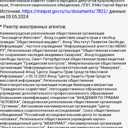
Исполнительный комитет совета народных депутатов Красноярского
края, Этническое национальное объединение, ЛГБТ, Я.МЫ Сергей Фургал
Источник:
https://minjust.gov.ru/ru/documents/7822/
данные
на
03.05.2024
* Реестр иностранных агентов:
Калининградская региональная общественная организация "Экозащита!-Женсовет", Фонд содействия защите прав и свобод граждан "Общественный вердикт", Фонд "Институт Развития Свободы Информации", Частное учреждение "Информационное агентство МЕМО. РУ", Региональная общественная организация "Общественная комиссия по сохранению наследия академика Сахарова", Фонд поддержки свободы прессы, Санкт-Петербургская общественная правозащитная организация "Гражданский контроль", Межрегиональная общественная организация "Информационно-просветительский центр "Мемориал", Региональный Фонд "Центр Защиты Прав Средств Массовой Информации", с 05.12.2023 Фонд "Центр Защиты Прав Средств массовой информации", Региональная общественная благотворительная организация помощи беженцам и мигрантам "Гражданское содействие", Негосударственное образовательное учреждение дополнительного профессионального образования (повышение квалификации) специалистов "АКАДЕМИЯ ПО ПРАВАМ ЧЕЛОВЕКА", Свердловская региональная общественная организация "Сутяжник", Автономная некоммерческая организация "Центр независимых социологических исследований", Союз общественных объединений "Российский исследовательский центр по правам человека", Региональное общественное учреждение научно-информационный центр "МЕМОРИАЛ", Некоммерческая организация "Фонд защиты гласности", Автономная некоммерческая организация "Институт прав человека", Городская общественная организация "Екатеринбургское общество "МЕМОРИАЛ", Городская общественная организация "Рязанское историко-просветительское и правозащитное общество "Мемориал" (Рязанский Мемориал), Челябинский региональный орган общественной самодеятельности – женское общественное объединение "Женщины Евразии", Челябинский региональный орган общественной самодеятельности "Уральская правозащитная группа", Фонд содействия защите здоровья и социальной справедливости имени Андрея Рылькова, Автономная Некоммерческая Организация "Аналитический Центр Юрия Левады", Автономная некоммерческая организация социальной поддержки населения "Проект Апрель", Региональная общественная организация помощи женщинам и детям, находящимся в кризисной ситуации "Информационно-методический центр "Анна", Фонд содействия развитию массовых коммуникаций и правовому просвещению "Так-так-Так", Фонд содействия устойчивому развитию "Серебряная тайга", Свердловский региональный общественный фонд социальных проектов "Новое время", "Idel.Реалии", Кавказ.Реалии, Крым.Реалии, Телеканал Настоящее Время, Татаро-башкирская служба Радио Свобода (Azatliq Radiosi), Радио Свободная Европа/Радио Свобода (PCE/PC), "Сибирь.Реалии", "Фактограф", Благотворительный фонд помощи осужденным и их семьям, Автономная некоммерческая организация "Институт глобализации и социальных движений", Фонд "В защиту прав заключенных", Частное учреждение "Центр поддержки и содействия развитию средств массовой информации", Пензенский региональный общественный благотворительный фонд "Гражданский союз", "Север.Реалии", Некоммерческая организация Фонд "Правовая инициатива", Общество с ограниченной ответственностью "Радио Свободная Европа/Радио Свобода", Чешское информационное агентство "MEDIUM-ORIENT", Красноярская региональная общественная организация "Мы против СПИДа", Камалягин Денис Николаевич, Маркелов Сергей Евгеньевич, Пономарев Лев Александрович, Савицкая Людмила Алексеевна, Автономная некоммерческая организация "Центр по работе с проблемой насилия "НАСИЛИЮ.НЕТ", Межрегиональный профессиональный союз работников здравоохранения "Альянс врачей", Юридическое лицо, зарегистрированное в Латвийской Республике, SIA "Medusa Project" (регистрационный номер 40103797863, дата регистрации 10.06.2014), Некоммерческая организация "Фонд по борьбе с коррупцией", Автономная некоммерческая организация "Институт права и публичной политики", Баданин Роман Сергеевич, Гликин Максим Александрович, Железнова Мария Михайловна, Лукьянова Юлия Сергеевна, Маетная Елизавета Витальевна, Маняхин Петр Борисович, Чуракова Ольга Владимировна, Ярош Юлия Петровна, Юридическое лицо "The Insider SIA", зарегистрированное в Риге, Латвийская Республика (дата регистрации 26.06.2015), являющееся администратором доменного имени интернет-издания "The Insider SIA", https://theins.ru, Постернак Алексей Евгеньевич, Рубин Михаил Аркадьевич, Анин Роман Александрович, Юридическое лицо Istories fonds, зарегистрированное в Латвийской Республике (регистрационный номер 50008295751, дата регистрации 24.02.2020), Великовский Дмитрий Александрович, Долинина Ирина Николаевна, Мароховская Алеся Алексеевна, Шлейнов Роман Юрьевич, Шмагун Олеся Валентиновна, Общество с ограниченной ответственностью "Альтаир 2021", Общество с ограниченной ответственностью "Вега 2021", Общество с ограниченной ответственностью "Главный редактор 2021", Общество с ограниченной ответственностью "Ромашки монолит", Важенков Артем Валерьевич, Ивановская областная общественная организация "Центр гендерных исследований", Гурман Юрий Альбертович, Медиапроект "ОВД-Инфо", Егоров Владимир Владимирович, Жилинский Владимир Александрович, Общество с ограниченной ответственностью "ЗП", Иванова София Юрьевна, Карезина Инна Павловна, Кильтау Екатерина Викторовна, Петров Алексей Викторович, Пискунов Сергей Евгеньевич, Смирнов Сергей Сергеевич, Тихонов Михаил Сергеевич, Общество с ограниченной ответственностью "ЖУРНАЛИСТ-ИНОСТРАННЫЙ АГЕНТ", Арапова Галина Юрьевна, Вольтская Татьяна Анатольевна, Американская компания "Mason G.E.S. Anonymous Foundation" (США), являющаяся владельцем интернет-издания https://mnews.world/, Компания "Stichting Bellingcat", зарегистрированная в Нидерландах (дата регистрации 11.07.2018), Захаров Андрей Вячеславович, Клепиковская Екатерина Дмитриевна, Общество с ограниченной ответственностью "МЕМО", Перл Роман Александрович, Симонов Евгений Алексеевич, Соловьева Елена Анатольевна, Сотников Даниил Владимирович, Сурначева Елизавета Дмитриевна, Автономная некоммерческая организация по защите прав человека и информированию населения "Якутия – Наше Мнение", Общество с ограниченной ответственностью "Москоу диджитал медиа", с 26.01.2023 Общество с ограниченной ответственностью "Чайка Белые сады", Ветошкина Валерия Валерьевна, Заговора Максим Александрович, Межрегиональное общественное движение "Российская ЛГБТ - сеть", Оленичев Максим Владимирович, Павлов Иван Юрьевич, Скворцова Елена Сергеевна, Общество с ограниченной ответственностью "Как бы инагент", Кочетков Игорь Викторович, Общество с ограниченной ответственностью "Честные выборы", Еланчик Олег Александрович, Общество с ограниченной ответственностью "Нобелевский призыв", Гималова Регина Эмилевна, Григорьев Андрей Валерьевич, Григорьева Алина Александровна, Ассоциация по содействию защите прав призывников, альтернативнослужащих и военнослужащих "Правозащитная группа "Гражданин.Армия.Право", Хисамова Регина Фаритовна, Автономная некоммерческая организация по реализации социально-правовых программ "Лилит", Дальневосточное общественное движение "Маяк", Санкт-Петербургская ЛГБТ-инициативная группа "Выход", Инициативная группа ЛГБТ+ "Реверс", Алексеев Андрей Викторович, Бекбулатова Таисия Львовна, Беляев Иван Михайлович, Владыкина Елена Сергеевна, Гельман Марат Александрович, Никульшина Вероника Юрьевна, Толоконникова Надежда Андреевна, Шендерович Виктор Анатольевич, Общество с ограниченной ответственностью "Данное сообщение", Общество с ограниченной ответственностью Издательский дом "Новая глава", Айнбиндер Александра Александровна, Московский комьюнити-центр для ЛГБТ+инициатив, Благотворительный фонд развития филантропии, Deutsche Welle (Германия, Kurt-Schumacher-Strasse 3, 53113 Bonn), Борзунова Мария Михайловна, Воробьев Виктор Викторович, Голубева Анна Львовна, Константинова Алла Михайловна, Малкова Ирина Владимировна, Мурадов Мурад Абдулгалимович, Осетинская Елизавета Николаевна, Понасенков Евгений Николаевич, Ганапольский Матвей Юрьевич, Киселев Евгений Алексеевич, Борухович Ирина Григорьевна, Дремин Иван Тимофеевич, Дубровский Дмитрий Викторович, Красноярская региональная общественная организация поддержки и развития альтернативных образовательных технологий и межкультурных коммуникаций "ИНТЕРРА", Маяковская Екатерина Алексеевна, Фейгин Марк Захарович, Филимонов Андрей Викторович, Дзугкоева Регина Николаевна, Доброхотов Роман Александрович, Дудь Юрий Александрович, Елкин Сергей Владимирович, Кругликов Кирилл Игоревич, Сабунаева Мария Леонидовна, Семенов Алексей Владимирович, Шаинян Карен Багратович, Шульман Екатерина Михайловна, Асафьев Артур Валерьевич, Вахштайн Виктор Семенович, Венедиктов Алексей Алексеевич, Лушникова Екатерина Евгеньевна, Волков Леонид Михайлович, Невзоров Александр Глебович, Пархоменко Сергей Борисович, Сироткин Ярослав Николаевич, Кара-Мурза Владимир Владимирович, Баранова Наталья Владимировна, Гозман Леонид Яковлевич, Кагарлицкий Борис Юльевич, Климарев Михаил Валерьевич, Милов Владимир Станиславович, Автономная некоммерческая организация Краснодарский центр современного искусства "Типография", Моргенштерн Алишер Тагирович, Соболь Любовь Эдуардовна, Общество с ограниченной ответственностью "ЛИЗА НОРМ", Каспаров Гарри Кимович, Ходорковский Михаил Борисович, Общество с ограниченной ответственностью "Апрельские тезисы", Данилович Ирина Брониславовна, Кашин Олег Владимирович, Петров Николай Владимирович, Пивоваров Алексей Владимирович, Соколов Михаил Владимирович, Цветкова Юлия Владимировна, Чичваркин Евгений Александрович, Комитет против пыток/Команда против пыток, Общество с ограниченной ответственностью "Первый научный", Общество с ограниченной ответственностью "Вертолет и ко", Белоцерковская Вероника Борисовна, Кац Максим Евгеньевич, Лазарева Татьяна Юрьевна, Шаведдинов Руслан Табризович, Яшин Илья Валерьевич, Общество с ограниченной ответственностью "Иноагент ААВ", Алешковский Дмитрий Петрович, Альбац Евгения Марковна, Быков Дмитрий Львович, Галямина Юлия Евгеньевна, Лойко Сергей Леонидович, Мартынов Кирилл Константинович, Медведев Сергей Александрович, Крашенинников Федор Геннадиевич, Гордеева Катерина Вл