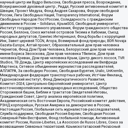
научный центр им Вудро Вильсона, Свободная пресса, Возрождение,
Всеукраинский духовный центр , Риддл, Русский антивоенный комитет в
Швеции, Проект Медуза, Фонд Андрея Сахарова, Форум свободной
России, Лига Свободных Наций, Transparеncy International, Форум
Свободных Народов ПостРоссии, Солидарность с гражданским
движением в России – Solidarus, КрымSOS, Свободный университет,
Институт государственного управления, Форум гражданского общества
Россия, Беллона, Союз жителей островов Тисима и Хабомаи, Съезд
народных депутатов, Гринпис Интернешнл, Фонд борьбы с коррупцией
Инк, Завет церквей TCCN, Агора, Всемирный фонд природы, BDR Novaja
Gazeta-Europe, Алтай проект, Образовательный дом прав человека
Чернигов, Фонд Дом Прав Человека, Белорусский дом прав человека
имени Бориса Звозскова, Дом прав человека Тбилиси, Дом прав
человека Ереван, Дом прав человека Крым, Центр дикого лосося, TVR
Studios, ТВ Дождь, Центр европейских исследований им Вилфрида
Мартенса, Сетевое объединение журналистов расследователей,
АЛЛАТРА, За свободную Россию, Свободная Бурятия, Uralic, UnKremlin,
Международная федерация транспортных рабочих, ИстЧам Финланд,
Гудзоновский институт, Фонд Демократического Развития,
Комитет-2024, Центрально-Европейский университет, Центр
восточноевропейских и международных исследований, Общество
Сторожевой башни, Библии и трактатов Свидетелей Иеговы,
Гражданский Совет, Центр анализа европейской политики,
Академическая сеть Восточная Европа, Российский комитет действия,
РЭНД корпорейшн, Русская Америка за демократию в России,
Настоящая Россия, Глобальная сеть журналистов-расследователей,
Служба поддержки, Свободная Россия Берлин, Свободная Россия
Северный Рейн-Вестфалия, Фонд глобальной помощи, Антивоенный
комитет России, Russie-Libertes, La Asocicion de Rusos Libres, Союз за
возвращение Северных территорий, Крымскотатарский Ресурсный