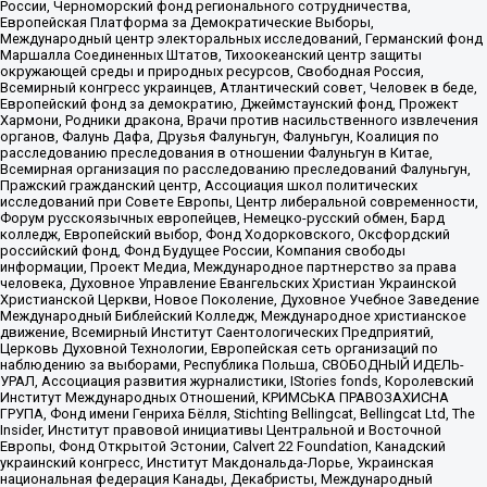
России, Черноморский фонд регионального сотрудничества,
Европейская Платформа за Демократические Выборы,
Международный центр электоральных исследований, Германский фонд
Маршалла Соединенных Штатов, Тихоокеанский центр защиты
окружающей среды и природных ресурсов, Свободная Россия,
Всемирный конгресс украинцев, Атлантический совет, Человек в беде,
Европейский фонд за демократию, Джеймстаунский фонд, Прожект
Хармони, Родники дракона, Врачи против насильственного извлечения
органов, Фалунь Дафа, Друзья Фалуньгун, Фалуньгун, Коалиция по
расследованию преследования в отношении Фалуньгун в Китае,
Всемирная организация по расследованию преследований Фалуньгун,
Пражский гражданский центр, Ассоциация школ политических
исследований при Совете Европы, Центр либеральной современности,
Форум русскоязычных европейцев, Немецко-русский обмен, Бард
колледж, Европейский выбор, Фонд Ходорковского, Оксфордский
российский фонд, Фонд Будущее России, Компания свободы
информации, Проект Медиа, Международное партнерство за права
человека, Духовное Управление Евангельских Христиан Украинской
Христианской Церкви, Новое Поколение, Духовное Учебное Заведение
Международный Библейский Колледж, Международное христианское
движение, Всемирный Институт Саентологических Предприятий,
Церковь Духовной Технологии, Европейская сеть организаций по
наблюдению за выборами, Республика Польша, СВОБОДНЫЙ ИДЕЛЬ-
УРАЛ, Ассоциация развития журналистики, IStories fonds, Королевский
Институт Международных Отношений, КРИМСЬКА ПРАВОЗАХИСНА
ГРУПА, Фонд имени Генриха Бёлля, Stichting Bellingcat, Bellingcat Ltd, The
Insider, Институт правовой инициативы Центральной и Восточной
Европы, Фонд Открытой Эстонии, Calvert 22 Foundation, Канадский
украинский конгресс, Институт Макдональда-Лорье, Украинская
национальная федерация Канады, Декабристы, Международный