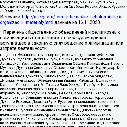
московская ячейка, Батал-Хаджи Белхороев, Маньяки Культ Убийц,
Молодёжь Которая Улыбается, Легион Свобода России, Айдар, Русский
добровольческий корпус
Источник:
http://nac.gov.ru/terroristicheskie-i-ekstremistskie-
organizacii-i-materialy.html
данные на
16.11.2023
* Перечень общественных объединений и религиозных
организаций в отношении которых судом принято
вступившее в законную силу решение о ликвидации или
запрете деятельности:
Национал-большевистская партия, ВЕК РА, Рада земли Кубанской
Духовно Родовой Державы Русь, Община Духовного Управления
Асгардской Веси Беловодья, Славянская Община Капища Веды Перуна,
Мужская Духовная Семинария Староверов-Инглингов, Нурджулар, К
Богодержавию, Таблиги Джамаат, Свидетели Иеговы, Русское
национальное единство, Национал-социалистическое общество,
Джамаат мувахидов, Объединенный Вилайат Кабарды, Балкарии и
Карачая, Союз славян, Ат-Такфир Валь-Хиджра, Пит Буль, Национал-
социалистическая рабочая партия России, Славянский союз,
Формат-18, Благородный Орден Дьявола, Армия воли народа,
Национальная Социалистическая Инициатива города Череповца,
Духовно-Родовая Держава Русь, Русское национальное единство,
Древнерусской Инглистической церкви Православных Староверов-
Инглингов, Русский общенациональный союз, Движение против
нелегальной иммиграции, Кровь и Честь, О свободе совести и о
религиозных объединениях, Омская организация общественного
политического движения Русское национальное единство, Северное