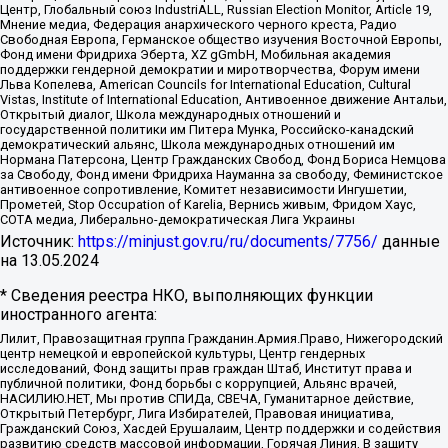
Центр, Глобальный союз IndustriALL, Russian Election Monitor, Article 19,
Мнение медиа, Федерация анархического черного креста, Радио
Свободная Европа, Германское общество изучения Восточной Европы,
Фонд имени Фридриха Эберта, XZ gGmbH, Мобильная академия
поддержки гендерной демократии и миротворчества, Форум имени
Льва Копелева, American Councils for International Education, Cultural
Vistas, Institute of International Education, Антивоенное движение Антальи,
Открытый диалог, Школа международных отношений и
государственной политики им Питера Мунка, Российско-канадский
демократический альянс, Школа международных отношений им
Нормана Патерсона, Центр Гражданских Свобод, Фонд Бориса Немцова
за Свободу, Фонд имени Фридриха Науманна за свободу, Феминистское
антивоенное сопротивление, Комитет независимости Ингушетии,
Прометей, Stop Occupation of Karelia, Вернись живым, Фридом Хаус,
СОТА медиа, Либерально-демократическая Лига Украины
Источник:
https://minjust.gov.ru/ru/documents/7756/
данные
на
13.05.2024
* Сведения реестра НКО, выполняющих функции
иностранного агента:
Лилит, Правозащитная группа Гражданин.Армия.Право, Нижегородский
центр немецкой и европейской культуры, Центр гендерных
исследований, Фонд защиты прав граждан Штаб, Институт права и
публичной политики, Фонд борьбы с коррупцией, Альянс врачей,
НАСИЛИЮ.НЕТ, Мы против СПИДа, СВЕЧА, Гуманитарное действие,
Открытый Петербург, Лига Избирателей, Правовая инициатива,
Гражданский Союз, Хасдей Ерушалаим, Центр поддержки и содействия
развитию средств массовой информации, Горячая Линия, В защиту