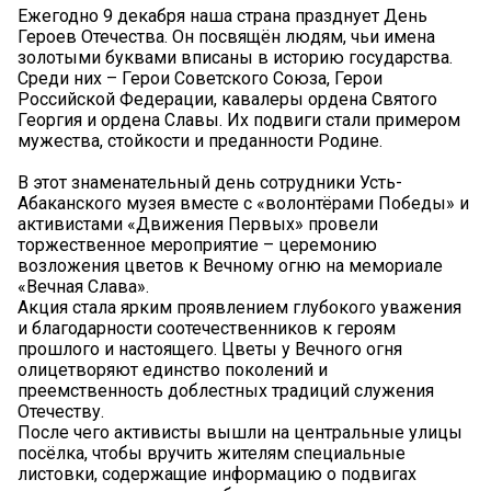
Ежегодно 9 декабря наша страна празднует День
Героев Отечества. Он посвящён людям, чьи имена
золотыми буквами вписаны в историю государства.
Среди них – Герои Советского Союза, Герои
Российской Федерации, кавалеры ордена Святого
Георгия и ордена Славы. Их подвиги стали примером
мужества, стойкости и преданности Родине.
В этот знаменательный день сотрудники Усть-
Абаканского музея вместе с «волонтёрами Победы» и
активистами «Движения Первых» провели
торжественное мероприятие – церемонию
возложения цветов к Вечному огню на мемориале
«Вечная Слава».
Акция стала ярким проявлением глубокого уважения
и благодарности соотечественников к героям
прошлого и настоящего. Цветы у Вечного огня
олицетворяют единство поколений и
преемственность доблестных традиций служения
Отечеству.
После чего активисты вышли на центральные улицы
посёлка, чтобы вручить жителям специальные
листовки, содержащие информацию о подвигах