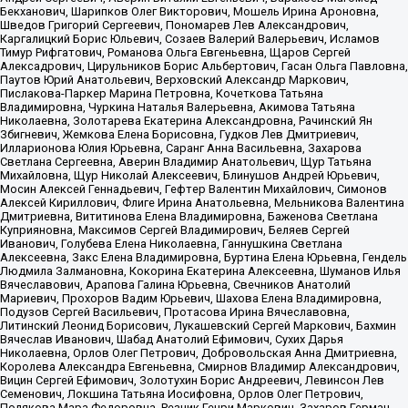
Бекханович, Шарипков Олег Викторович, Мошель Ирина Ароновна,
Шведов Григорий Сергеевич, Пономарев Лев Александрович,
Каргалицкий Борис Юльевич, Созаев Валерий Валерьевич, Исламов
Тимур Рифгатович, Романова Ольга Евгеньевна, Щаров Сергей
Алексадрович, Цирульников Борис Альбертович, Гасан Ольга Павловна,
Паутов Юрий Анатольевич, Верховский Александр Маркович,
Пислакова-Паркер Марина Петровна, Кочеткова Татьяна
Владимировна, Чуркина Наталья Валерьевна, Акимова Татьяна
Николаевна, Золотарева Екатерина Александровна, Рачинский Ян
Збигневич, Жемкова Елена Борисовна, Гудков Лев Дмитриевич,
Илларионова Юлия Юрьевна, Саранг Анна Васильевна, Захарова
Светлана Сергеевна, Аверин Владимир Анатольевич, Щур Татьяна
Михайловна, Щур Николай Алексеевич, Блинушов Андрей Юрьевич,
Мосин Алексей Геннадьевич, Гефтер Валентин Михайлович, Симонов
Алексей Кириллович, Флиге Ирина Анатольевна, Мельникова Валентина
Дмитриевна, Вититинова Елена Владимировна, Баженова Светлана
Куприяновна, Максимов Сергей Владимирович, Беляев Сергей
Иванович, Голубева Елена Николаевна, Ганнушкина Светлана
Алексеевна, Закс Елена Владимировна, Буртина Елена Юрьевна, Гендель
Людмила Залмановна, Кокорина Екатерина Алексеевна, Шуманов Илья
Вячеславович, Арапова Галина Юрьевна, Свечников Анатолий
Мариевич, Прохоров Вадим Юрьевич, Шахова Елена Владимировна,
Подузов Сергей Васильевич, Протасова Ирина Вячеславовна,
Литинский Леонид Борисович, Лукашевский Сергей Маркович, Бахмин
Вячеслав Иванович, Шабад Анатолий Ефимович, Сухих Дарья
Николаевна, Орлов Олег Петрович, Добровольская Анна Дмитриевна,
Королева Александра Евгеньевна, Смирнов Владимир Александрович,
Вицин Сергей Ефимович, Золотухин Борис Андреевич, Левинсон Лев
Семенович, Локшина Татьяна Иосифовна, Орлов Олег Петрович,
Полякова Мара Федоровна, Резник Генри Маркович, Захаров Герман