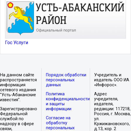
Гос Услуги
На данном сайте
Порядок обработки
Учредитель и
распространяется
персональных
издатель ООО ИА
информация
данных
«Инфорос».
сетевого издания
Политика
Адрес
"Усть-Абаканские
конфиденциальности
учредителя,
известия".
и защиты
издателя,
Зарегистрировано
информации
редакции: 117218,
Федеральной
Россия, г. Москва,
Согласие на
службой по
ул.
обработку
надзору в сфере
Кржижановского,
персональных
связи,
д.13, кор. 2