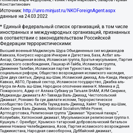
Константинович
Источник:
http://unro.minjust.ru/NKOForeignAgent.aspx
данные на
24.03.2022
* Единый федеральный список организаций, в том числе
иностранных и международных организаций, признанных
в соответствии с законодательством Российской
Федерации террористическими:
Высший военный Маджлисуль Шура Объединенных сил моджахедов
Кавказа, Конгресс народов Ичкерии и Дагестана, База, Асбат аль-
Ансар, Священная война, Исламская группа, Братья-мусульмане, Партия
исламского освобождения, Лашкар-И-Тайба, Исламская группа,
Движение Талибан, Исламская партия Туркестана, Общество
социальных реформ, Общество возрождения исламского наследия,
Дом двух святых, Джунд аш-Шам, Исламский джихад, Аль-Каида, Имарат
Кавказ, АБТО, Правый сектор, Исламское государство, Джабха аль-
Нусра ли-Ахль аш-Шам, Народное ополчение имени К. Минина и Д.
Пожарского, Аджр от Аллаха Субхану уа Тагьаля SHAM, АУМ Синрике,
Муджахеды джамаата Ат-Тавхида Валь-Джихад, Чистопольский
Джамаат, Рохнамо ба суи давлати исломи, Террористическое
сообщество Сеть, Катиба Таухид валь-Джихад, Хайят Тахрир аш-Шам,
Ахлю Сунна Валь Джамаа, National Socialism/White Power,
Артподготовка, Религиозная группа “Джамаат “Красный пахарь”,
Колумбайн, Хатлонский джамаат, Мусульманская религиозная группа п.
Кушкуль г. Оренбург, Крымско-татарский добровольческий батальон
имени Номана Челебиджихана, Азов, Партия исламского возрождения
Таджикистана, Народная самооборона, Дуббайский джамаат,