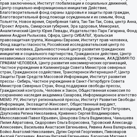
прав заключенных, Институт глобализации и социальных движений,
Центр социально-информационных инициатив Действие,
Благотворительный фонд охраны здоровья и защиты прав граждан,
Благотворительный фонд помощи осужденным и их семьям, Фонд
Тольятти, Новое время, Серебряная тайга, Так-Так-Так, Сова, центр Анна,
Проект Апрель, Самарская губерния, Эра здоровья, Мемориал,
Аналитический Центр Юрия Левады, Издательство Парк Гагарина, Фонд
имени Андрея Рылькова, Сфера, Центр СИБАЛЬТ, Уральская
правозащитная группа, Женщины Евразии, Институт прав человека,
Фонд защиты гласности, Российский исследовательский центр по
правам человека, Дальневосточный центр развития гражданских
инициатив и социального партнерства, Гражданское действие, Центр
независимых социологических исследований, Сутяжник, АКАДЕМИЯ ПО
ПРАВАМ ЧЕЛОВЕКА, Центр развития некоммерческих организаций,
Частное учреждение в Калининграде Совета Министров северных
стран, Гражданское содействие, Трансперенси Интернешнл-Р, Центр
Защиты Прав Средств Массовой Информации, Институт развития
прессы - Сибирь, Частное учреждение в Санкт-Петербурге Совета
Министров Северных Стран, Фонд поддержки свободы прессы,
Гражданский контроль, Человек и Закон, Общественная комиссия по
сохранению наследия академика Сахарова, Информационное агентство
МЕМО. РУ, Институт региональной прессы, Институт Развития Свободы
Информации, Экозащита!-Женсовет, Общественный вердикт,
Евразийская антимонопольная ассоциация, Бедушев Петр Петрович,
Дзугкоева Регина Николаевна, Кривенко Сергей Владимирович,
Милославский Павел Юрьевич, Шнырова Ольга Вадимовна, Чанышева
Лилия Айратовна, Сидорович Ольга Борисовна, Туровский Александр
Алексеевич, Васильева Анастасия Евгеньевна, Ривина Анна Валерьевна,
Бойко Анатолий Николаевич, Дугин Сергей Георгиевич, Пивоваров
Андрей Сергеевич, Аверин Виталий Евгеньевич, Барахоев Магомед