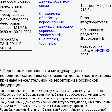
данных обратной
информационных
связи
Телефон: +7 (495)
технологий и
718-84-11
массовых
Согласие на
коммуникаций
обработку
E-mail:
(Роскомнадзор).
персональных
info@uagazeta.ru
Реестровая
данных с помощью
запись ПИ № 16 -
И.О. главного
сервисов
0480 от 30.01.2004
редактора
Yandex.Metrika,
Дорохова Н.В.
LiveInternet,
ПОКАЗАТЬ
top.mail.ru
БАННЕРНЫЕ
Разработчик
МЕСТА
сайта –
INFOROS
2026
* Перечень иностранных и международных
неправительственных организаций, деятельность которых
признана нежелательной на территории Российской
Федерации:
Национальный фонд в поддержку демократии, Институт Открытое
Общество Фонд Содействия, Фонд Открытое общество, Американо-
российский фонд по экономическому и правовому развитию,
Национальный Демократический Институт Международных Отношений,
MEDIA DEVELOPMENT INVESTMENT FUND, Международный
Республиканский Институт, Открытая Россия, Институт современной