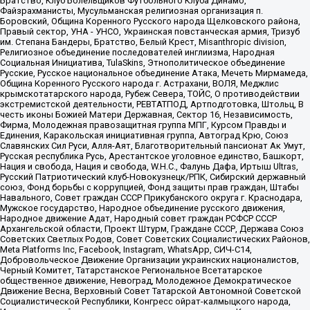
Братство, Клуб Болельщиков Футбольного Клуба Динамо,
Файзрахманисты, Мусульманская религиозная организация п.
Боровский, Община Коренного Русского народа Щелковского района,
Правый сектор, УНА - УНСО, Украинская повстанческая армия, Тризуб
им. Степана Бандеры, Братство, Белый Крест, Misanthropic division,
Религиозное объединение последователей инглиизма, Народная
Социальная Инициатива, TulaSkins, Этнополитическое объединение
Русские, Русское национальное объединение Атака, Мечеть Мирмамеда,
Община Коренного Русского народа г. Астрахани, ВОЛЯ, Меджлис
крымскотатарского народа, Рубеж Севера, ТОЙС, О противодействии
экстремистской деятельности, РЕВТАТПОД, Артподготовка, Штольц, В
честь иконы Божией Матери Державная, Сектор 16, Независимость,
Фирма, Молодежная правозащитная группа МПГ, Курсом Правды и
Единения, Каракольская инициативная группа, Автоград Крю, Союз
Славянских Сил Руси, Алля-Аят, Благотворительный пансионат Ак Умут,
Русская республика Русь, Арестантское уголовное единство, Башкорт,
Нация и свобода, Нация и свобода, W.H.С., Фалунь Дафа, Иртыш Ultras,
Русский Патриотический клуб-Новокузнецк/РПК, Сибирский державный
союз, Фонд борьбы с коррупцией, Фонд защиты прав граждан, Штабы
Навального, Совет граждан СССР Прикубанского округа г. Краснодара,
Мужское государство, Народное объединение русского движения,
Народное движение Адат, Народный совет граждан РСФСР СССР
Архангельской области, Проект Штурм, Граждане СССР, Держава Союз
Советских Светлых Родов, Совет Советских Социалистических Районов,
Meta Platforms Inc, Facebook, Instagram, WhatsApp, СИЧ-С14,
Добровольческое Движение Организации украинских националистов,
Черный Комитет, Татарстанское Региональное Всетатарское
общественное движение, Невоград, Молодежное Демократическое
Движение Весна, Верховный Совет Татарской Автономной Советской
Социалистической Республики, Конгресс ойрат-калмыцкого народа,