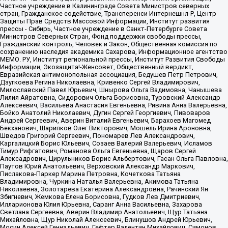
Частное учреждение в Калининграде Совета Министров северных
стран, Гражданское содействие, Трансперенси Интернешнл-Р, Центр
Защиты Прав Средств Массовой Информации, Институт развития
прессы - Сибирь, Частное учреждение в Санкт-Петербурге Совета
Министров Северных Стран, Фонд поддержки свободы прессы,
Гражданский контроль, Человек и Закон, Общественная комиссия по
сохранению наследия академика Сахарова, Информационное агентство
МЕМО. РУ, Институт региональной прессы, Институт Развития Свободы
Информации, Экозащита!-Женсовет, Общественный вердикт,
Евразийская антимонопольная ассоциация, Бедушев Петр Петрович,
Дзугкоева Регина Николаевна, Кривенко Сергей Владимирович,
Милославский Павел Юрьевич, Шнырова Ольга Вадимовна, Чанышева
Лилия Айратовна, Сидорович Ольга Борисовна, Туровский Александр
Алексеевич, Васильева Анастасия Евгеньевна, Ривина Анна Валерьевна,
Бойко Анатолий Николаевич, Дугин Сергей Георгиевич, Пивоваров
Андрей Сергеевич, Аверин Виталий Евгеньевич, Барахоев Магомед
Бекханович, Шарипков Олег Викторович, Мошель Ирина Ароновна,
Шведов Григорий Сергеевич, Пономарев Лев Александрович,
Каргалицкий Борис Юльевич, Созаев Валерий Валерьевич, Исламов
Тимур Рифгатович, Романова Ольга Евгеньевна, Щаров Сергей
Алексадрович, Цирульников Борис Альбертович, Гасан Ольга Павловна,
Паутов Юрий Анатольевич, Верховский Александр Маркович,
Пислакова-Паркер Марина Петровна, Кочеткова Татьяна
Владимировна, Чуркина Наталья Валерьевна, Акимова Татьяна
Николаевна, Золотарева Екатерина Александровна, Рачинский Ян
Збигневич, Жемкова Елена Борисовна, Гудков Лев Дмитриевич,
Илларионова Юлия Юрьевна, Саранг Анна Васильевна, Захарова
Светлана Сергеевна, Аверин Владимир Анатольевич, Щур Татьяна
Михайловна, Щур Николай Алексеевич, Блинушов Андрей Юрьевич,
Мосин Алексей Геннадьевич, Гефтер Валентин Михайлович, Симонов