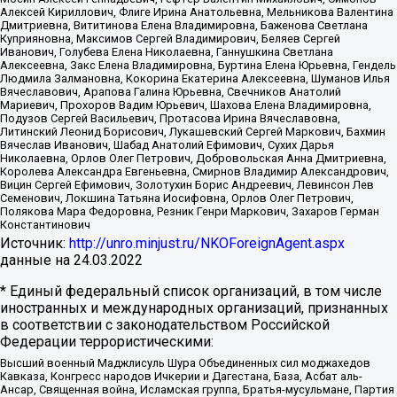
Алексей Кириллович, Флиге Ирина Анатольевна, Мельникова Валентина
Дмитриевна, Вититинова Елена Владимировна, Баженова Светлана
Куприяновна, Максимов Сергей Владимирович, Беляев Сергей
Иванович, Голубева Елена Николаевна, Ганнушкина Светлана
Алексеевна, Закс Елена Владимировна, Буртина Елена Юрьевна, Гендель
Людмила Залмановна, Кокорина Екатерина Алексеевна, Шуманов Илья
Вячеславович, Арапова Галина Юрьевна, Свечников Анатолий
Мариевич, Прохоров Вадим Юрьевич, Шахова Елена Владимировна,
Подузов Сергей Васильевич, Протасова Ирина Вячеславовна,
Литинский Леонид Борисович, Лукашевский Сергей Маркович, Бахмин
Вячеслав Иванович, Шабад Анатолий Ефимович, Сухих Дарья
Николаевна, Орлов Олег Петрович, Добровольская Анна Дмитриевна,
Королева Александра Евгеньевна, Смирнов Владимир Александрович,
Вицин Сергей Ефимович, Золотухин Борис Андреевич, Левинсон Лев
Семенович, Локшина Татьяна Иосифовна, Орлов Олег Петрович,
Полякова Мара Федоровна, Резник Генри Маркович, Захаров Герман
Константинович
Источник:
http://unro.minjust.ru/NKOForeignAgent.aspx
данные на
24.03.2022
* Единый федеральный список организаций, в том числе
иностранных и международных организаций, признанных
в соответствии с законодательством Российской
Федерации террористическими:
Высший военный Маджлисуль Шура Объединенных сил моджахедов
Кавказа, Конгресс народов Ичкерии и Дагестана, База, Асбат аль-
Ансар, Священная война, Исламская группа, Братья-мусульмане, Партия