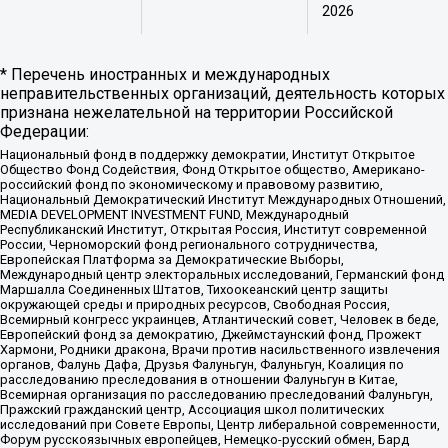
2026
* Перечень иностранных и международных
неправительственных организаций, деятельность которых
признана нежелательной на территории Российской
Федерации:
Национальный фонд в поддержку демократии, Институт Открытое
Общество Фонд Содействия, Фонд Открытое общество, Американо-
российский фонд по экономическому и правовому развитию,
Национальный Демократический Институт Международных Отношений,
MEDIA DEVELOPMENT INVESTMENT FUND, Международный
Республиканский Институт, Открытая Россия, Институт современной
России, Черноморский фонд регионального сотрудничества,
Европейская Платформа за Демократические Выборы,
Международный центр электоральных исследований, Германский фонд
Маршалла Соединенных Штатов, Тихоокеанский центр защиты
окружающей среды и природных ресурсов, Свободная Россия,
Всемирный конгресс украинцев, Атлантический совет, Человек в беде,
Европейский фонд за демократию, Джеймстаунский фонд, Прожект
Хармони, Родники дракона, Врачи против насильственного извлечения
органов, Фалунь Дафа, Друзья Фалуньгун, Фалуньгун, Коалиция по
расследованию преследования в отношении Фалуньгун в Китае,
Всемирная организация по расследованию преследований Фалуньгун,
Пражский гражданский центр, Ассоциация школ политических
исследований при Совете Европы, Центр либеральной современности,
Форум русскоязычных европейцев, Немецко-русский обмен, Бард