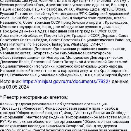
Славянских Сил Руси, Алля-Аят, Благотворительный пансионат Ак Умут,
Русская республика Русь, Арестантское уголовное единство, Башкорт,
Нация и свобода, Нация и свобода, W.H.С., Фалунь Дафа, Иртыш Ultras,
Русский Патриотический клуб-Новокузнецк/РПК, Сибирский державный
союз, Фонд борьбы с коррупцией, Фонд защиты прав граждан, Штабы
Навального, Совет граждан СССР Прикубанского округа г. Краснодара,
Мужское государство, Народное объединение русского движения,
Народное движение Адат, Народный совет граждан РСФСР СССР
Архангельской области, Проект Штурм, Граждане СССР, Держава Союз
Советских Светлых Родов, Совет Советских Социалистических Районов,
Meta Platforms Inc, Facebook, Instagram, WhatsApp, СИЧ-С14,
Добровольческое Движение Организации украинских националистов,
Черный Комитет, Татарстанское Региональное Всетатарское
общественное движение, Невоград, Молодежное Демократическое
Движение Весна, Верховный Совет Татарской Автономной Советской
Социалистической Республики, Конгресс ойрат-калмыцкого народа,
Исполнительный комитет совета народных депутатов Красноярского
края, Этническое национальное объединение, ЛГБТ, Я.МЫ Сергей Фургал
Источник:
https://minjust.gov.ru/ru/documents/7822/
данные
на
03.05.2024
* Реестр иностранных агентов:
Калининградская региональная общественная организация "Экозащита!-Женсовет", Фонд содействия защите прав и свобод граждан "Общественный вердикт", Фонд "Институт Развития Свободы Информации", Частное учреждение "Информационное агентство МЕМО. РУ", Региональная общественная организация "Общественная комиссия по сохранению наследия академика Сахарова", Фонд поддержки свободы прессы, Санкт-Петербургская общественная правозащитная организация "Гражданский контроль", Межрегиональная общественная организация "Информационно-просветительский центр "Мемориал", Региональный Фонд "Центр Защиты Прав Средств Массовой Информации", с 05.12.2023 Фонд "Центр Защиты Прав Средств массовой информации", Региональная общественная благотворительная организация помощи беженцам и мигрантам "Гражданское содействие", Негосударственное образовательное учреждение дополнительного профессионального образования (повышение квалификации) специалистов "АКАДЕМИЯ ПО ПРАВАМ ЧЕЛОВЕКА", Свердловская региональная общественная организация "Сутяжник", Автономная некоммерческая организация "Центр независимых социологических исследований", Союз общественных объединений "Российский исследовательский центр по правам человека", Региональное общественное учреждение научно-информационный центр "МЕМОРИАЛ", Некоммерческая организация "Фонд защиты гласности", Автономная некоммерческая организация "Институт прав человека", Городская общественная организация "Екатеринбургское общество "МЕМОРИАЛ", Городская общественная организация "Рязанское историко-просветительское и правозащитное общество "Мемориал" (Рязанский Мемориал), Челябинский региональный орган общественной самодеятельности – женское общественное объединение "Женщины Евразии", Челябинский региональный орган общественной самодеятельности "Уральская правозащитная группа", Фонд содействия защите здоровья и социальной справедливости имени Андрея Рылькова, Автономная Некоммерческая Организация "Аналитический Центр Юрия Левады", Автономная некоммерческая организация социальной поддержки населения "Проект Апрель", Региональная общественная организация помощи женщинам и детям, находящимся в кризисной ситуации "Информационно-методический центр "Анна", Фонд содействия развитию массовых коммуникаций и правовому просвещению "Так-так-Так", Фонд содействия устойчивому развитию "Серебряная тайга", Свердловский региональный общественный фонд социальных проектов "Новое время", "Idel.Реалии", Кавказ.Реалии, Крым.Реалии, Телеканал Настоящее Время, Татаро-башкирская служба Радио Свобода (Azatliq Radiosi), Радио Свободная Европа/Радио Свобода (PCE/PC), "Сибирь.Реалии", "Фактограф", Благотворительный фонд помощи осужденным и их семьям, Автономная некоммерческая организация "Институт глобализации и социальных движений", Фонд "В защиту прав заключенных", Частное учреждение "Центр поддержки и содействия развитию средств массовой информации", Пензенский региональный общественный благотворительный фонд "Гражданский союз", "Север.Реалии", Некоммерческая организация Фонд "Правовая инициатива", Общество с ограниченной ответственностью "Радио Свободная Европа/Радио Свобода", Чешское информационное агентство "MEDIUM-ORIENT", Красноярская региональная общественная организация "Мы против СПИДа", Камалягин Денис Николаевич, Маркелов Сергей Евгеньевич, Пономарев Лев Александрович, Савицкая Людмила Алексеевна, Автономная некоммерческая организация "Центр по работе с проблемой насилия "НАСИЛИЮ.НЕТ", Межрегиональный профессиональный союз работников здравоохранения "Альянс врачей", Юридическое лицо, зарегистрированное в Латвийской Республике, SIA "Medusa Project" (регистрационный номер 40103797863, дата регистрации 10.06.2014), Некоммерческая организация "Фонд по борьбе с коррупцией", Автономная некоммерческая организация "Институт права и публичной политики", Баданин Роман Сергеевич, Гликин Максим Александрович, Железнова Мария Михайловна, Лукьянова Юлия Сергеевна, Маетная Елизавета Витальевна, Маняхин Петр Борисович, Чуракова Ольга Владимировна, Ярош Юлия Петровна, Юридическое лицо "The Insider SIA", зарегистрированное в Риге, Латвийская Республика (дата регистрации 26.06.2015), являющееся администратором доменного имени интернет-издания "The Insider SIA", https://theins.ru, Постернак Алексей Евгеньевич, Рубин Михаил Аркадьевич, Анин Роман Александрович, Юридическое лицо Istories fonds, зарегистрированное в Латвийской Республике (регистрационный номер 50008295751, дата регистрации 24.02.2020), Великовский Дмитрий Александрович, Долинина Ирина Николаевна, Мароховская Алеся Алексеевна, Шлейнов Роман Юрьевич, Шмагун Олеся Валентиновна, Общество с ограниченной ответственностью "Альтаир 2021", Общество с ограниченной ответственностью "Вега 2021", Общество с ограниченной ответственностью "Главный редактор 2021", Общество с ограниченной ответственностью "Ромашки монолит", Важенков Артем Валерьевич, Ивановская областная общественная организация "Центр гендерных исследований", Гурман Юрий Альбертович, Медиапроект "ОВД-Инфо", Егоров Владимир Владимирович, Жилинский Владимир Александрович, Общество с ограниченной ответственностью "ЗП", Иванова София Юрьевна, Карезина Инна Павловна, Кильтау Екатерина Викторовна, Петров Алексей Викторович, Пискунов Сергей Евгеньевич, Смирнов Сергей Сергеевич, Тихонов Михаил Сергеевич, Общество с ограниченной ответственностью "ЖУРНАЛИСТ-ИНОСТРАННЫЙ АГЕНТ", Арапова Галина Юрьевна, Вольтская Татьяна Анатольевна, Американская компания "Mason G.E.S. Anonymous Foundation" (США), являющаяся владельцем интернет-издания https://mnews.world/, Компания "Stichting Bellingcat", зарегистрированная в Нидерландах (дата регистрации 11.07.2018), Захаров Андрей Вячеславович, Клепиковская Екатерина Дмитриевна, Общество с ограниченной ответственностью "МЕМО", Перл Роман Александрович, Симонов Евгений Алексеевич, Соловьева Елена Анатольевна, Сотников Даниил Владимирович, Сурначева Елизавета Дмитриевна, Автономная некоммерческая организация по защите прав человека и информированию населения "Якутия – Наше Мнение", Общество с ограниченной ответственностью "Москоу диджитал медиа", с 26.01.2023 Общество с ограниченной ответственностью "Чайка Белые сады", Ветошкина Валерия Валерьевна, Заговора Максим Александрович, Межрегиональное общественное движение "Российская ЛГБТ - сеть", Оленичев Максим Владимирович, Павлов Иван Юрьевич, Скворцова Елена Сергеевна, Общество с ограниченной ответственностью "Как бы инагент", Кочетков Игорь Викторович, Общество с ограниченной ответственностью "Честные выборы", Еланчик Олег Александрович, Общество с ограниченной ответственностью "Нобелевский призыв", Гималова Регина Эмилевна, Григорьев Андрей Валерьевич, Григорьева Алина Александровна, Ассоциация по содействию защите прав призывников, альтернативнослужащих и военнослужащих "Правозащитная группа "Гражданин.Армия.Право", Хисамова Регина Фаритовна, Автономная некоммерческая организация по реализации социально-правовых программ "Лилит", Дальневосточное общественное движение "Маяк", Санкт-Петербургская ЛГБТ-инициативная группа "Выход", Инициативная группа ЛГБТ+ "Реверс", Алексеев Андрей Викторович, Бекбулатова Таисия Львовна, Беляев Иван Михайлович, Владыкина Елена Сергеевна, Гельман Марат Александрович, Никульшина Вероника Юрьевна, Толоконникова Надежда Андреевна, Шендерович Виктор Анатольевич, Общество с ограниченной ответственностью "Данное сообщение", Общество с ограниченной ответственностью Издательский дом "Новая глава", Айнбиндер Александра Александровна, Московский комьюнити-центр для ЛГБТ+инициатив, Благотворительный фонд развития филантропии, Deutsche Welle (Германия, Kurt-Schumacher-Strasse 3, 53113 Bonn), Борзунова Мария Михайловна, Воробьев Виктор Викторович, Голубева Анна Львовна, Константинова Алла Михайловна, Малкова Ирина Владимировна, Мурадов Мурад Абдулгалимович, Осетинская Елизавета Николаевна, Понасенков Евгений Николаевич, Ганапольский Матвей Юрьевич, Киселев Евгений Алексеевич, Борухович Ирина Григорьевна, Дремин Иван Тимофеевич, Дубровский Дмитрий Викторович, Красноярская региональная общественная организация поддержки и развития альтернативных образовательных технологий и межкультурных коммуникаций "ИНТЕРРА", Маяковская Екатерина Алексеевна, Фейгин Марк Захарович, Филимонов Андрей Викторович, Дзугкоева Регина Николаевна, Доброхотов Роман Александрович, Дудь Юрий Александрович, Елкин Сергей Владимирович, Кругликов Кирилл Игоревич, Сабунаева Мария Леонидовна, Семенов Алексей Владимирович, Шаинян Карен Багратович, Шульман Екатерина Михайловна, Асафьев Артур Валерьевич, Вахштайн Виктор Семенович, Венедиктов Алексей Алексеевич, Лушникова Екатерина Евгеньевна, Волков Леонид Михайлович, Невзоров Александр Глебович, Пархоменко Сергей Борисович, Сироткин Ярослав Николаевич, Кара-Мурза Владимир Владимирович, Баранова Наталья Владимировна, Гозман Леонид Яковлевич, Кагарлицкий Борис Юльевич, Климарев Михаил Валерьевич, Милов Владимир Станиславович, Автономная некоммерческая организация Краснодарский центр современного искусства "Типография", Моргенштерн Алишер Тагирович, Соболь Любовь Эдуардовна, Общество с ограниченной ответственностью "ЛИЗА НОРМ", Каспаров Гарри Кимович, Ходорковский Михаил Борисович, Общество с ограниченной ответственностью "Апрельские тезисы", Данилович Ирина Брониславовна, Кашин Олег Владимирович, Петров Николай Владимирович, Пивоваров Алексей Владимирович, Соколов Михаил Владимирович, Цветкова Юлия Владимировна, Чичваркин Евгений Александрович, Комитет против пыток/Команда против пыток, Общество с ограниченной ответственностью "Первый научный", Общество с ограниченной ответственностью "Вертолет и ко", Белоцерковская Вероника Борисовна, Кац Максим Евгеньевич, Лазарева Татьяна Юрьевна, Шаведдинов Руслан Табризович, Яшин Илья Валерьевич, Общество с ограниченной ответственностью "Иноагент ААВ", Алешковский Дмитрий Петрович, Альбац Евгения Марковна, Быков Дмитрий Львович, Галямина Юлия Евгеньевна, Лойко Сергей Леонидович, Мартынов Кирилл Константинович, Медведев Сергей Александрович, Крашенинников Федор Геннадиевич, Гордеева Катерина Вл