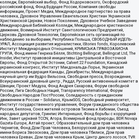
колледж, Европейский выбор, Фонд Ходорковского, Оксфордский
российский фонд, Фонд Будущее России, Компания свободы
информации, Проект Медиа, Международное партнерство за права
человека, Духовное Управление Евангельских Христиан Украинской
Христианской Церкви, Новое Поколение, Духовное Учебное Заведение
Международный Библейский Колледж, Международное христианское
движение, Всемирный Институт Саентологических Предприятий,
Церковь Духовной Технологии, Европейская сеть организаций по
наблюдению за выборами, Республика Польша, СВОБОДНЫЙ ИДЕЛЬ-
УРАЛ, Ассоциация развития журналистики, IStories fonds, Королевский
Институт Международных Отношений, КРИМСЬКА ПРАВОЗАХИСНА
ГРУПА, Фонд имени Генриха Бёлля, Stichting Bellingcat, Bellingcat Ltd, The
Insider, Институт правовой инициативы Центральной и Восточной
Европы, Фонд Открытой Эстонии, Calvert 22 Foundation, Канадский
украинский конгресс, Институт Макдональда-Лорье, Украинская
национальная федерация Канады, Декабристы, Международный
научный центр им Вудро Вильсона, Свободная пресса, Возрождение,
Всеукраинский духовный центр , Риддл, Русский антивоенный комитет в
Швеции, Проект Медуза, Фонд Андрея Сахарова, Форум свободной
России, Лига Свободных Наций, Transparеncy International, Форум
Свободных Народов ПостРоссии, Солидарность с гражданским
движением в России – Solidarus, КрымSOS, Свободный университет,
Институт государственного управления, Форум гражданского общества
Россия, Беллона, Союз жителей островов Тисима и Хабомаи, Съезд
народных депутатов, Гринпис Интернешнл, Фонд борьбы с коррупцией
Инк, Завет церквей TCCN, Агора, Всемирный фонд природы, BDR Novaja
Gazeta-Europe, Алтай проект, Образовательный дом прав человека
Чернигов, Фонд Дом Прав Человека, Белорусский дом прав человека
имени Бориса Звозскова, Дом прав человека Тбилиси, Дом прав
человека Ереван, Дом прав человека Крым, Центр дикого лосося, TVR