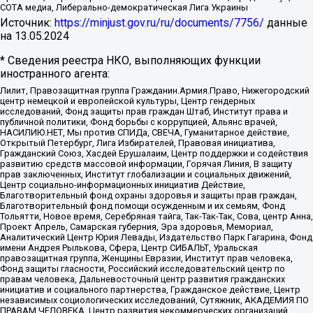
СОТА медиа, Либерально-демократическая Лига Украины
Источник:
https://minjust.gov.ru/ru/documents/7756/
данные
на
13.05.2024
* Сведения реестра НКО, выполняющих функции
иностранного агента:
Лилит, Правозащитная группа Гражданин.Армия.Право, Нижегородский
центр немецкой и европейской культуры, Центр гендерных
исследований, Фонд защиты прав граждан Штаб, Институт права и
публичной политики, Фонд борьбы с коррупцией, Альянс врачей,
НАСИЛИЮ.НЕТ, Мы против СПИДа, СВЕЧА, Гуманитарное действие,
Открытый Петербург, Лига Избирателей, Правовая инициатива,
Гражданский Союз, Хасдей Ерушалаим, Центр поддержки и содействия
развитию средств массовой информации, Горячая Линия, В защиту
прав заключенных, Институт глобализации и социальных движений,
Центр социально-информационных инициатив Действие,
Благотворительный фонд охраны здоровья и защиты прав граждан,
Благотворительный фонд помощи осужденным и их семьям, Фонд
Тольятти, Новое время, Серебряная тайга, Так-Так-Так, Сова, центр Анна,
Проект Апрель, Самарская губерния, Эра здоровья, Мемориал,
Аналитический Центр Юрия Левады, Издательство Парк Гагарина, Фонд
имени Андрея Рылькова, Сфера, Центр СИБАЛЬТ, Уральская
правозащитная группа, Женщины Евразии, Институт прав человека,
Фонд защиты гласности, Российский исследовательский центр по
правам человека, Дальневосточный центр развития гражданских
инициатив и социального партнерства, Гражданское действие, Центр
независимых социологических исследований, Сутяжник, АКАДЕМИЯ ПО
ПРАВАМ ЧЕЛОВЕКА, Центр развития некоммерческих организаций,