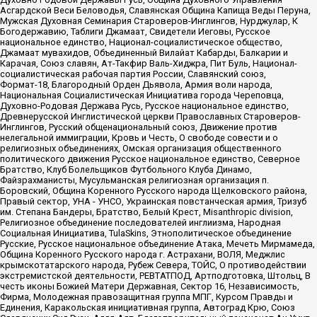
Асгардской Веси Беловодья, Славянская Община Капища Веды Перуна,
Мужская Духовная Семинария Староверов-Инглингов, Нурджулар, К
Богодержавию, Таблиги Джамаат, Свидетели Иеговы, Русское
национальное единство, Национал-социалистическое общество,
Джамаат мувахидов, Объединенный Вилайат Кабарды, Балкарии и
Карачая, Союз славян, Ат-Такфир Валь-Хиджра, Пит Буль, Национал-
социалистическая рабочая партия России, Славянский союз,
Формат-18, Благородный Орден Дьявола, Армия воли народа,
Национальная Социалистическая Инициатива города Череповца,
Духовно-Родовая Держава Русь, Русское национальное единство,
Древнерусской Инглистической церкви Православных Староверов-
Инглингов, Русский общенациональный союз, Движение против
нелегальной иммиграции, Кровь и Честь, О свободе совести и о
религиозных объединениях, Омская организация общественного
политического движения Русское национальное единство, Северное
Братство, Клуб Болельщиков Футбольного Клуба Динамо,
Файзрахманисты, Мусульманская религиозная организация п.
Боровский, Община Коренного Русского народа Щелковского района,
Правый сектор, УНА - УНСО, Украинская повстанческая армия, Тризуб
им. Степана Бандеры, Братство, Белый Крест, Misanthropic division,
Религиозное объединение последователей инглиизма, Народная
Социальная Инициатива, TulaSkins, Этнополитическое объединение
Русские, Русское национальное объединение Атака, Мечеть Мирмамеда,
Община Коренного Русского народа г. Астрахани, ВОЛЯ, Меджлис
крымскотатарского народа, Рубеж Севера, ТОЙС, О противодействии
экстремистской деятельности, РЕВТАТПОД, Артподготовка, Штольц, В
честь иконы Божией Матери Державная, Сектор 16, Независимость,
Фирма, Молодежная правозащитная группа МПГ, Курсом Правды и
Единения, Каракольская инициативная группа, Автоград Крю, Союз