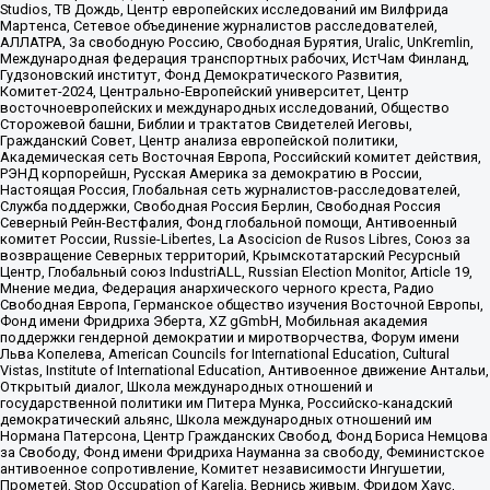
Studios, ТВ Дождь, Центр европейских исследований им Вилфрида
Мартенса, Сетевое объединение журналистов расследователей,
АЛЛАТРА, За свободную Россию, Свободная Бурятия, Uralic, UnKremlin,
Международная федерация транспортных рабочих, ИстЧам Финланд,
Гудзоновский институт, Фонд Демократического Развития,
Комитет-2024, Центрально-Европейский университет, Центр
восточноевропейских и международных исследований, Общество
Сторожевой башни, Библии и трактатов Свидетелей Иеговы,
Гражданский Совет, Центр анализа европейской политики,
Академическая сеть Восточная Европа, Российский комитет действия,
РЭНД корпорейшн, Русская Америка за демократию в России,
Настоящая Россия, Глобальная сеть журналистов-расследователей,
Служба поддержки, Свободная Россия Берлин, Свободная Россия
Северный Рейн-Вестфалия, Фонд глобальной помощи, Антивоенный
комитет России, Russie-Libertes, La Asocicion de Rusos Libres, Союз за
возвращение Северных территорий, Крымскотатарский Ресурсный
Центр, Глобальный союз IndustriALL, Russian Election Monitor, Article 19,
Мнение медиа, Федерация анархического черного креста, Радио
Свободная Европа, Германское общество изучения Восточной Европы,
Фонд имени Фридриха Эберта, XZ gGmbH, Мобильная академия
поддержки гендерной демократии и миротворчества, Форум имени
Льва Копелева, American Councils for International Education, Cultural
Vistas, Institute of International Education, Антивоенное движение Антальи,
Открытый диалог, Школа международных отношений и
государственной политики им Питера Мунка, Российско-канадский
демократический альянс, Школа международных отношений им
Нормана Патерсона, Центр Гражданских Свобод, Фонд Бориса Немцова
за Свободу, Фонд имени Фридриха Науманна за свободу, Феминистское
антивоенное сопротивление, Комитет независимости Ингушетии,
Прометей, Stop Occupation of Karelia, Вернись живым, Фридом Хаус,