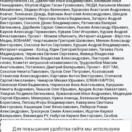
Для повышения удобства сайта мы используем
Источник:
https://minjust.gov.ru/uploaded/files/reestr-