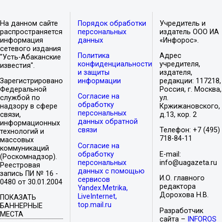
На данном сайте
Порядок обработки
Учредитель и
распространяется
персональных
издатель ООО ИА
информация
данных
«Инфорос».
сетевого издания
Политика
Адрес
"Усть-Абаканские
конфиденциальности
учредителя,
известия".
и защиты
издателя,
Зарегистрировано
информации
редакции: 117218,
Федеральной
Россия, г. Москва,
Согласие на
службой по
ул.
обработку
надзору в сфере
Кржижановского,
персональных
связи,
д.13, кор. 2
данных обратной
информационных
связи
Телефон: +7 (495)
технологий и
718-84-11
массовых
Согласие на
коммуникаций
обработку
E-mail:
(Роскомнадзор).
персональных
info@uagazeta.ru
Реестровая
данных с помощью
запись ПИ № 16 -
И.О. главного
сервисов
0480 от 30.01.2004
редактора
Yandex.Metrika,
Дорохова Н.В.
LiveInternet,
ПОКАЗАТЬ
top.mail.ru
БАННЕРНЫЕ
Разработчик
МЕСТА
сайта –
INFOROS