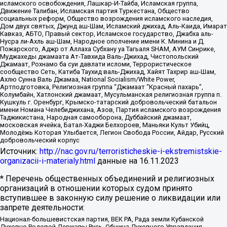
исламского освобождения, Лашкар-И-Тайба, Исламская группа,
Движение Талибан, Исламская партия Туркестана, Общество
социальных реформ, Общество возрождения исламского наследия,
Дом двух святых, Джунд аш-Шам, Исламский джихад, Аль-Каида, Имарат
Кавказ, АБТО, Правый сектор, Исламское государство, Джабха аль-
Нусра ли-Ахль аш-Шам, Народное ополчение имени К. Минина и Д.
Пожарского, Аджр от Аллаха Субхану уа Тагьаля SHAM, АУМ Синрике,
Муджахеды джамаата Ат-Тавхида Валь-Джихад, Чистопольский
Джамаат, Рохнамо ба суи давлати исломи, Террористическое
сообщество Сеть, Катиба Таухид валь-Джихад, Хайят Тахрир аш-Шам,
Ахлю Сунна Валь Джамаа, National Socialism/White Power,
Артподготовка, Религиозная группа “Джамаат “Красный пахарь”,
Колумбайн, Хатлонский джамаат, Мусульманская религиозная группа п.
Кушкуль г. Оренбург, Крымско-татарский добровольческий батальон
имени Номана Челебиджихана, Азов, Партия исламского возрождения
Таджикистана, Народная самооборона, Дуббайский джамаат,
московская ячейка, Батал-Хаджи Белхороев, Маньяки Культ Убийц,
Молодёжь Которая Улыбается, Легион Свобода России, Айдар, Русский
добровольческий корпус
Источник:
http://nac.gov.ru/terroristicheskie-i-ekstremistskie-
organizacii-i-materialy.html
данные на
16.11.2023
* Перечень общественных объединений и религиозных
организаций в отношении которых судом принято
вступившее в законную силу решение о ликвидации или
запрете деятельности:
Национал-большевистская партия, ВЕК РА, Рада земли Кубанской
Духовно Родовой Державы Русь, Община Духовного Управления