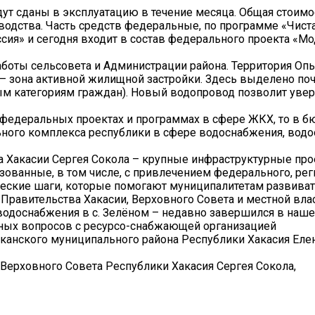
ут сданы в эксплуатацию в течение месяца. Общая стоимо
водства. Часть средств федеральные, по программе «Чиста
сия» и сегодня входит в состав федерального проекта «М
аботы сельсовета и Администрации района. Территория Оп
е – зона активной жилищной застройки. Здесь выделено поч
ным категориям граждан). Новый водопровод позволит уве
в федеральных проектах и программах в сфере ЖКХ, то в 
ьного комплекса республики в сфере водоснабжения, вод
а Хакасии Сергея Сокола – крупные инфраструктурные про
ованные, в том числе, с привлечением федерального, рег
ческие шаги, которые помогают муниципалитетам развиват
 Правительства Хакасии, Верховного Совета и местной влас
водоснабжения в с. Зелёном – недавно завершился в наше
ных вопросов с ресурсо-снабжающей организацией
аканского муниципального района Республики Хакасия Елен
 Верховного Совета Республики Хакасия Сергея Сокола,