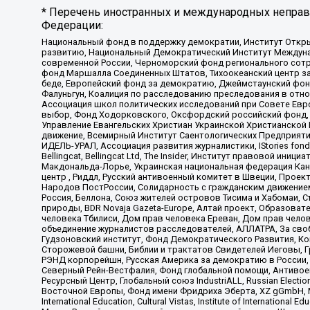
* Перечень иностранных и международных неправи
Федерации:
Национальный фонд в поддержку демократии, Институт Откр
развитию, Национальный Демократический Институт Междуна
современной России, Черноморский фонд регионального сот
фонд Маршалла Соединенных Штатов, Тихоокеанский центр за
беде, Европейский фонд за демократию, Джеймстаунский фонд
Фалуньгун, Коалиция по расследованию преследования в отно
Ассоциация школ политических исследований при Совете Евр
выбор, Фонд Ходорковского, Оксфордский российский фонд, 
Управление Евангельских Христиан Украинской Христианской
движение, Всемирный Институт Саентологических Предприяти
ИДЕЛЬ-УРАЛ, Ассоциация развития журналистики, IStories fo
Bellingcat, Bellingcat Ltd, The Insider, Институт правовой ин
Макдональда-Лорье, Украинская национальная федерация Кан
центр , Риддл, Русский антивоенный комитет в Швеции, Проект
Народов ПостРоссии, Солидарность с гражданским движением 
Россия, Беллона, Союз жителей островов Тисима и Хабомаи, 
природы, BDR Novaja Gazeta-Europe, Алтай проект, Образова
человека Тбилиси, Дом прав человека Ереван, Дом прав челов
объединение журналистов расследователей, АЛЛАТРА, За своб
Гудзоновский институт, Фонд Демократического Развития, К
Сторожевой башни, Библии и трактатов Свидетелей Иеговы, Г
РЭНД корпорейшн, Русская Америка за демократию в России, 
Северный Рейн-Вестфалия, Фонд глобальной помощи, Антивоенн
Ресурсный Центр, Глобальный союз IndustriALL, Russian Electi
Восточной Европы, Фонд имени Фридриха Эберта, XZ gGmbH, М
International Education, Cultural Vistas, Institute of Intern