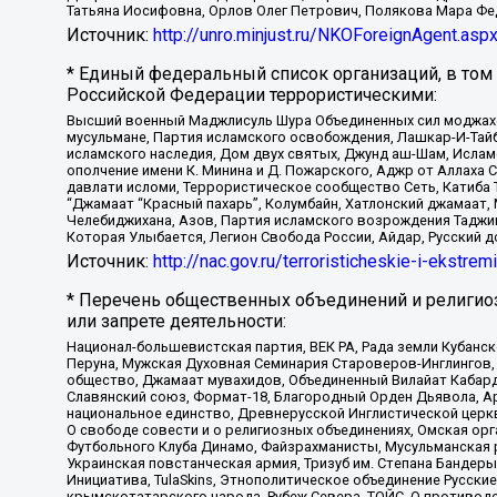
Татьяна Иосифовна, Орлов Олег Петрович, Полякова Мара Фе
Источник:
http://unro.minjust.ru/NKOForeignAgent.asp
* Единый федеральный список организаций, в том
Российской Федерации террористическими:
Высший военный Маджлисуль Шура Объединенных сил моджахедо
мусульмане, Партия исламского освобождения, Лашкар-И-Тай
исламского наследия, Дом двух святых, Джунд аш-Шам, Ислам
ополчение имени К. Минина и Д. Пожарского, Аджр от Аллаха 
давлати исломи, Террористическое сообщество Сеть, Катиба Та
“Джамаат “Красный пахарь”, Колумбайн, Хатлонский джамаат, 
Челебиджихана, Азов, Партия исламского возрождения Таджи
Которая Улыбается, Легион Свобода России, Айдар, Русский 
Источник:
http://nac.gov.ru/terroristicheskie-i-ekstrem
* Перечень общественных объединений и религио
или запрете деятельности:
Национал-большевистская партия, ВЕК РА, Рада земли Кубан
Перуна, Мужская Духовная Семинария Староверов-Инглингов, 
общество, Джамаат мувахидов, Объединенный Вилайат Кабарды
Славянский союз, Формат-18, Благородный Орден Дьявола, А
национальное единство, Древнерусской Инглистической церк
О свободе совести и о религиозных объединениях, Омская ор
Футбольного Клуба Динамо, Файзрахманисты, Мусульманская р
Украинская повстанческая армия, Тризуб им. Степана Бандеры,
Инициатива, TulaSkins, Этнополитическое объединение Русски
крымскотатарского народа, Рубеж Севера, ТОЙС, О противоде