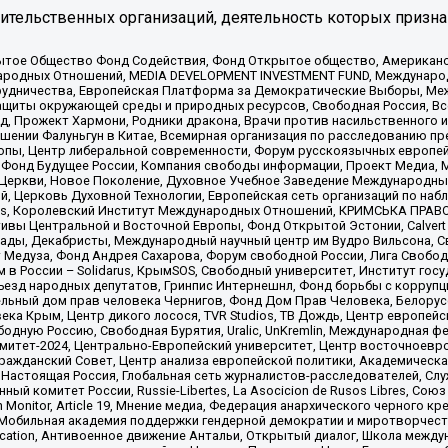
тельственных организаций, деятельность которых призна
ытое Общество Фонд Содействия, Фонд Открытое общество, Американо
родных Отношений, MEDIA DEVELOPMENT INVESTMENT FUND, Международн
рудничества, Европейская Платформа за Демократические Выборы, Ме
щиты окружающей среды и природных ресурсов, Свободная Россия, Все
, Прожект Хармони, Родники дракона, Врачи против насильственного и
шении Фалуньгун в Китае, Всемирная организация по расследованию пр
опы, Центр либеральной современности, Форум русскоязычных европей
Фонд Будущее России, Компания свободы информации, Проект Медиа, 
 Церкви, Новое Поколение, Духовное Учебное Заведение Международн
й, Церковь Духовной Технологии, Европейская сеть организаций по н
nds, Королевский Институт Международных Отношений, КРИМСЬКА ПРАВОЗ
ициативы Центральной и Восточной Европы, Фонд Открытой Эстонии, Calver
ады, Декабристы, Международный научный центр им Вудро Вильсона, С
 Медуза, Фонд Андрея Сахарова, Форум свободной России, Лига Свободны
в России – Solidarus, КрымSOS, Свободный университет, Институт гос
Съезд народных депутатов, Гринпис Интернешнл, Фонд борьбы с коррупц
тельный дом прав человека Чернигов, Фонд Дом Прав Человека, Белору
ека Крым, Центр дикого лосося, TVR Studios, ТВ Дождь, Центр европей
одную Россию, Свободная Бурятия, Uralic, UnKremlin, Международная ф
омитет-2024, Центрально-Европейский университет, Центр восточноев
ражданский Совет, Центр анализа европейской политики, Академическа
Настоящая Россия, Глобальная сеть журналистов-расследователей, Слу
ый комитет России, Russie-Libertes, La Asocicion de Rusos Libres, С
on Monitor, Article 19, Мнение медиа, Федерация анархического черного
обильная академия поддержки гендерной демократии и миротворчества,
ational Education, Антивоенное движение Антальи, Открытый диалог, Школа 