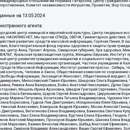
 международных отношений им Нормана Патерсона, Центр Гражданских 
ротивление, Комитет независимости Ингушетии, Прометей, Stop Occupat
анные на
13.05.2024
остранного агента:
родский центр немецкой и европейской культуры, Центр гендерных исс
ачей, НАСИЛИЮ.НЕТ, Мы против СПИДа, СВЕЧА, Гуманитарное действие, 
ействия развитию средств массовой информации, Горячая Линия, В защ
твие, Благотворительный фонд охраны здоровья и защиты прав гражда
 Сова, центр Анна, Проект Апрель, Самарская губерния, Эра здоровья, 
ИБАЛЬТ, Уральская правозащитная группа, Женщины Евразии, Институт п
ый центр развития гражданских инициатив и социального партнерства,
нтр развития некоммерческих организаций, Частное учреждение в Кал
 Средств Массовой Информации, Институт развития прессы - Сибирь, Ч
ий контроль, Человек и Закон, Общественная комиссия по сохранению
я Свободы Информации, Экозащита!-Женсовет, Общественный вердикт, 
ладимирович, Милославский Павел Юрьевич, Шнырова Ольга Вадимовна,
ьевна, Ривина Анна Валерьевна, Бойко Анатолий Николаевич, Дугин Сер
икторович, Мошель Ирина Ароновна, Шведов Григорий Сергеевич, Поно
нова Ольга Евгеньевна, Щаров Сергей Алексадрович, Цирульников Бори
ркер Марина Петровна, Кочеткова Татьяна Владимировна, Чуркина Нат
Елена Борисовна, Гудков Лев Дмитриевич, Илларионова Юлия Юрьевна, С
 Николай Алексеевич, Блинушов Андрей Юрьевич, Мосин Алексей Генна
а Дмитриевна, Вититинова Елена Владимировна, Баженова Светлана Куп
Алексеевна, Закс Елена Владимировна, Буртина Елена Юрьевна, Гендель
иков Анатолий Мариевич, Прохоров Вадим Юрьевич, Шахова Елена Влад
ргей Маркович, Бахмин Вячеслав Иванович, Шабад Анатолий Ефимович, 
ьевна, Смирнов Владимир Александрович, Вицин Сергей Ефимович, Зол