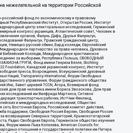
на нежелательной на территории Российской
-российский фонд по экономическому и правовому
ый Республиканский Институт, Открытая Россия, Институт
ждународный центр электоральных исследований, Германский
мирный конгресс украинцев, Атлантический совет, Человек в
звлечения органов, Фалунь Дафа, Друзья Фалуньгун,
еследований Фалуньгун, Пражский гражданский центр,
цев, Немецко-русский обмен, Бард колледж, Европейский
Международное партнерство за права человека, Духовное
ый Библейский Колледж, Международное христианское
аблюдению за выборами, Республика Польша, СВОБОДНЫЙ
АХИСНА ГРУПА, Фонд имени Генриха Бёлля, Stichting
t 22 Foundation, Канадский украинский конгресс, Институт
вободная пресса, Возрождение, Всеукраинский духовный
х Наций, Transparеncy International, Форум Свободных
ударственного управления, Форум гражданского общества
ией Инк, Завет церквей TCCN, Агора, Всемирный фонд
сский дом прав человека имени Бориса Звозскова, Дом прав
ских исследований им Вилфрида Мартенса, Сетевое
едерация транспортных рабочих, ИстЧам Финланд,
ропейских и международных исследований, Общество
я сеть Восточная Европа, Российский комитет действия,
жба поддержки, Свободная Россия Берлин, Свободная Россия
оюз за возвращение Северных территорий, Крымскотатарский
 креста, Радио Свободная Европа, Германское общество изучения
 Форум имени Льва Копелева, American Councils for
международных отношений и государственной политики им Питера