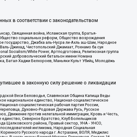
нных в соответствии с законодательством
сар, Священная война, Исламская группа, Братья-
а, Общество социальных реформ, Общество возрождения
ое государство, Джабха аль-Нусра ли-Ахль аш-Шам, Народное
 Валь-Джихад, Чистопольский Джамаат, Рохнамо ба суи
nal Socialism/White Power, Артподготовка, Религиозная группа
атарский добровольческий батальон имени Номана
ка, Батал-Хаджи Белхороев, Маньяки Культ Убийц, Молодёжь
тупившее в законную силу решение о ликвидации
ардской Веси Беловодья, Славянская Община Капища Веды
ское национальное единство, Национал-социалистическое
 Национал-социалистическая рабочая партия России,
Череповца, Духовно-Родовая Держава Русь, Русское
з, Движение против нелегальной иммиграции, Кровь и Честь,
е единство, Северное Братство, Клуб Болельщиков
ода Щелковского района, Правый сектор, УНА - УНСО,
ие последователей инглиизма, Народная Социальная
 Коренного Русского народа г. Астрахани, ВОЛЯ, Меджлис
льц, В честь иконы Божией Матери Державная, Сектор 16,