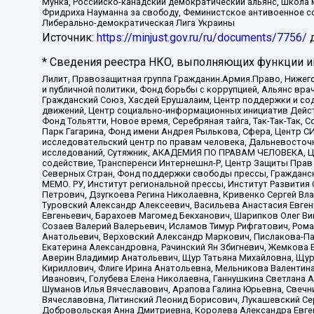
Мунка, Российско-канадский демократический альянс, Школа
Фридриха Науманна за свободу, Феминистское антивоенное соп
Либерально-демократическая Лига Украины
Источник:
https://minjust.gov.ru/ru/documents/7756/
д
* Сведения реестра НКО, выполняющих функции ин
Лилит, Правозащитная группа Гражданин.Армия.Право, Нижего
и публичной политики, Фонд борьбы с коррупцией, Альянс вр
Гражданский Союз, Хасдей Ерушалаим, Центр поддержки и сод
движений, Центр социально-информационных инициатив Дейс
Фонд Тольятти, Новое время, Серебряная тайга, Так-Так-Так,
Парк Гагарина, Фонд имени Андрея Рылькова, Сфера, Центр С
исследовательский центр по правам человека, Дальневосточн
исследований, Сутяжник, АКАДЕМИЯ ПО ПРАВАМ ЧЕЛОВЕКА, Це
содействие, Трансперенси Интернешнл-Р, Центр Защиты Прав
Северных Стран, Фонд поддержки свободы прессы, Гражданск
МЕМО. РУ, Институт региональной прессы, Институт Развити
Петрович, Дзугкоева Регина Николаевна, Кривенко Сергей В
Туровский Александр Алексеевич, Васильева Анастасия Евген
Евгеньевич, Барахоев Магомед Бекханович, Шарипков Олег В
Созаев Валерий Валерьевич, Исламов Тимур Рифгатович, Рома
Анатольевич, Верховский Александр Маркович, Пислакова-Па
Екатерина Александровна, Рачинский Ян Збигневич, Жемкова 
Аверин Владимир Анатольевич, Щур Татьяна Михайловна, Щур
Кириллович, Флиге Ирина Анатольевна, Мельникова Валентин
Иванович, Голубева Елена Николаевна, Ганнушкина Светлана 
Шуманов Илья Вячеславович, Арапова Галина Юрьевна, Свечн
Вячеславовна, Литинский Леонид Борисович, Лукашевский Се
Добровольская Анна Дмитриевна, Королева Александра Евген