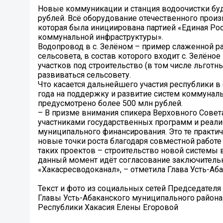
Новые коммуникации и станция водоочистки буд
рублей. Всё оборудование отечественного произ
которая была инициирована партией «Единая Рос
коммунальной инфраструктуры».
Водопровод в с. Зелёном – пример слаженной р
сельсовета, в состав которого входит с. Зелёно
участков под строительство (в том числе льгот
развиваться сельсовету.
Что касается дальнейшего участия республики 
года на поддержку и развитие систем коммунал
предусмотрено более 500 млн рублей.
– В призме внимания спикера Верховного Совет
участниками государственных программ и реализ
муниципального финансирования. Это те практи
новые точки роста благодаря совместной работе
таких проектов – строительство новой системы 
данный момент идёт согласование заключитель
«Хакасресводоканал», – отметила Глава Усть-Аб
Текст и фото из социальных сетей Председателя
Главы Усть-Абаканского муниципального района
Республики Хакасия Елены Егоровой