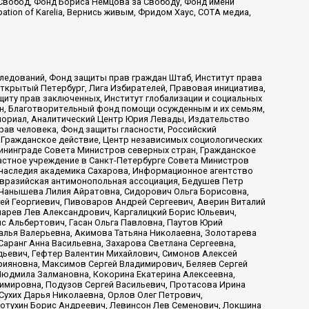
Свобод, Фонд Бориса Немцова за Свободу, Фонд имени
ion of Karelia, Вернись живым, Фридом Хаус, СОТА медиа,
ледований, Фонд защиты прав граждан Штаб, Институт права
Открытый Петербург, Лига Избирателей, Правовая инициатива,
иту прав заключенных, Институт глобализации и социальных
н, Благотворительный фонд помощи осужденным и их семьям,
Мемориал, Аналитический Центр Юрия Левады, Издательство
рав человека, Фонд защиты гласности, Российский
 Гражданское действие, Центр независимых социологических
ининграде Совета Министров северных стран, Гражданское
астное учреждение в Санкт-Петербурге Совета Министров
 наследия академика Сахарова, Информационное агентство
Евразийская антимонопольная ассоциация, Бедушев Петр
 Чанышева Лилия Айратовна, Сидорович Ольга Борисовна,
гей Георгиевич, Пивоваров Андрей Сергеевич, Аверин Виталий
марев Лев Александрович, Каргалицкий Борис Юльевич,
с Альбертович, Гасан Ольга Павловна, Паутов Юрий
алья Валерьевна, Акимова Татьяна Николаевна, Золотарева
аранг Анна Васильевна, Захарова Светлана Сергеевна,
дьевич, Гефтер Валентин Михайлович, Симонов Алексей
рияновна, Максимов Сергей Владимирович, Беляев Сергей
 Людмила Залмановна, Кокорина Екатерина Алексеевна,
имировна, Подузов Сергей Васильевич, Протасова Ирина
Сухих Дарья Николаевна, Орлов Олег Петрович,
отухин Борис Андреевич, Левинсон Лев Семенович, Локшина