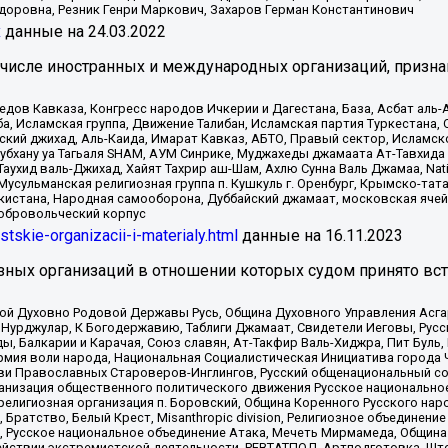
доровна, Резник Генри Маркович, Захаров Герман Константинович
x
данные на
24.03.2022
 числе иностранных и международных организаций, призна
в Кавказа, Конгресс народов Ичкерии и Дагестана, База, Асбат аль-Ан
ба, Исламская группа, Движение Талибан, Исламская партия Туркестан
ский джихад, Аль-Каида, Имарат Кавказ, АБТО, Правый сектор, Исламск
Субхану уа Тагьаля SHAM, АУМ Синрике, Муджахеды джамаата Ат-Тавхида
ухид валь-Джихад, Хайят Тахрир аш-Шам, Ахлю Сунна Валь Джамаа, Natio
Мусульманская религиозная группа п. Кушкуль г. Оренбург, Крымско-т
кистана, Народная самооборона, Дуббайский джамаат, московская ячей
добровольческий корпус
istskie-organizacii-i-materialy.html
данные на
16.11.2023
зных организаций в отношении которых судом принято вс
ской Духовно Родовой Державы Русь, Община Духовного Управления Асг
Нурджулар, К Богодержавию, Таблиги Джамаат, Свидетели Иеговы, Рус
, Балкарии и Карачая, Союз славян, Ат-Такфир Валь-Хиджра, Пит Буль,
рмия воли народа, Национальная Социалистическая Инициатива города 
ви Православных Староверов-Инглингов, Русский общенациональный сою
ганизация общественного политического движения Русское национально
елигиозная организация п. Боровский, Община Коренного Русского нар
 Братство, Белый Крест, Misanthropic division, Религиозное объединен
е, Русское национальное объединение Атака, Мечеть Мирмамеда, Община
йствии экстремистской деятельности, РЕВТАТПОД, Артподготовка, Што