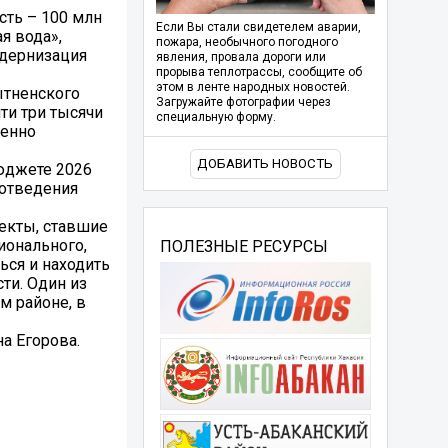
сть – 100 млн
Если Вы стали свидетелем аварии,
я вода»,
пожара, необычного погодного
одернизация
явления, провала дороги или
прорыва теплотрассы, сообщите об
этом в ленте народных новостей.
ытненского
Загружайте фотографии через
ти три тысячи
специальную форму.
ренно
ДОБАВИТЬ НОВОСТЬ
бюджете 2026
оотведения
екты, ставшие
ионального,
ПОЛЕЗНЫЕ РЕСУРСЫ
ься и находить
ти. Один из
м районе, в
а Егорова.