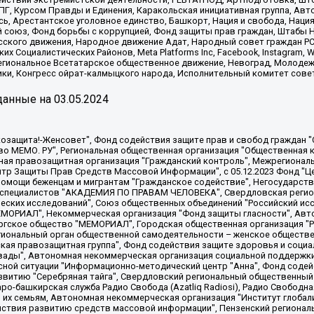
, Курсом Правды и Единения, Каракольская инициативная группа, Автог
ь, Арестантское уголовное единство, Башкорт, Нация и свобода, Нация и
союз, Фонд борьбы с коррупцией, Фонд защиты прав граждан, Штабы На
сского движения, Народное движение Адат, Народный совет граждан РС
х Социалистических Районов, Meta Platforms Inc, Facebook, Instagram
Региональное Всетатарское общественное движение, Невоград, Молоде
ки, Конгресс ойрат-калмыцкого народа, Исполнительный комитет сове
анные на
03.05.2024
 "Мы против СПИДа", Камалягин Денис Николаевич, Маркелов Сергей Евгеньевич, Пономарев Лев Александрович, Савицкая Людмила Алексеевна, Автономная некоммерческая организация "Центр по работе с проблемой насилия "НАСИЛИЮ.НЕТ", Межрегиональный профессиональный союз работников здравоохранения "Альянс врачей", Юридическое лицо, зарегистрированное в Латвийской Республике, SIA "Medusa Project" (регистрационный номер 40103797863, дата регистрации 10.06.2014), Некоммерческая организация "Фонд по борьбе с коррупцией", Автономная некоммерческая организация "Институт права и публичной политики", Баданин Роман Сергеевич, Гликин Максим Александрович, Железнова Мария Михайловна, Лукьянова Юлия Сергеевна, Маетная Елизавета Витальевна, Маняхин Петр Борисович, Чуракова Ольга Владимировна, Ярош Юлия Петровна, Юридическое лицо "The Insider SIA", зарегистрированное в Риге, Латвийская Республика (дата регистрации 26.06.2015), являющееся администратором доменного имени интернет-издания "The Insider SIA", https://theins.ru, Постернак Алексей Евгеньевич, Рубин Михаил Аркадьевич, Анин Роман Александрович, Юридическое лицо Istories fonds, зарегистрированное в Латвийской Республике (регистрационный номер 50008295751, дата регистрации 24.02.2020), Великовский Дмитрий Александрович, Долинина Ирина Николаевна, Мароховская Алеся Алексеевна, Шлейнов Роман Юрьевич, Шмагун Олеся Валентиновна, Общество с ограниченной ответственностью "Альтаир 2021", Общество с ограниченной ответственностью "Вега 2021", Общество с ограниченной ответственностью "Главный редактор 2021", Общество с ограниченной ответственностью "Ромашки монолит", Важенков Артем Валерьевич, Ивановская областная общественная организация "Центр гендерных исследований", Гурман Юрий Альбертович, Медиапроект "ОВД-Инфо", Егоров Владимир Владимирович, Жилинский Владимир Александрович, Общество с ограниченной ответственностью "ЗП", Иванова София Юрьевна, Карезина Инна Павловна, Кильтау Екатерина Викторовна, Петров Алексей Викторович, Пискунов Сергей Евгеньевич, Смирнов Сергей Сергеевич, Тихонов Михаил Сергеевич, Общество с ограниченной ответственностью "ЖУРНАЛИСТ-ИНОСТРАННЫЙ АГЕНТ", Арапова Галина Юрьевна, Вольтская Татьяна Анатольевна, Американская компания "Mason G.E.S. Anonymous Foundation" (США), являющаяся владельцем интернет-издания https://mnews.world/, Компания "Stichting Bellingcat", зарегистрированная в Нидерландах (дата регистрации 11.07.2018), Захаров Андрей Вячеславович, Клепиковская Екатерина Дмитриевна, Общество с ограниченной ответственностью "МЕМО", Перл Роман Александрович, Симонов Евгений Алексеевич, Соловьева Елена Анатольевна, Сотников Даниил Владимирович, Сурначева Елизавета Дмитриевна, Автономная некоммерческая организация по защите прав человека и информированию населения "Якутия – Наше Мнение", Общество с ограниченной ответственностью "Москоу диджитал медиа", с 26.01.2023 Общество с ограниченной ответственностью "Чайка Белые сады", Ветошкина Валерия Валерьевна, Заговора Максим Александрович, Межрегиональное общественное движение "Российская ЛГБТ - сеть", Оленичев Максим Владимирович, Павлов Иван Юрьевич, Скворцова Елена Сергеевна, Общество с ограниченной ответственностью "Как бы инагент", Кочетков Игорь Викторович, Общество с ограниченной ответственностью "Честные выборы", Еланчик Олег Александрович, Общество с ограниченной ответственностью "Нобелевский призыв", Гималова Регина Эмилевна, Григорьев Андрей Валерьевич, Григорьева Алина Александровна, Ассоциация по содействию защите прав призывников, альтернативнослужащих и военнослужащих "Правозащитная группа "Гражданин.Армия.Право", Хисамова Регина Фаритовна, Автономная некоммерческая организация по реализации социально-правовых программ "Лилит"