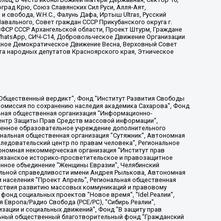
рад Крю, Союз Славянских Сил Руси, Алля-Аят,
 свобода, W.H.С., Фалунь Дафа, Иртыш Ultras, Русский
вального, Совет граждан СССР Прикубанского округа г.
ФСР СССР Архангельской области, Проект Штурм, Граждане
, WhatsApp, СИЧ-С14, Добровольческое Движение Организации
жное Демократическое Движение Весна, Верховный Совет
та народных депутатов Красноярского края, Этническое
, Дальневосточное общественное движение "Маяк", Санкт-Петербургская ЛГБТ-инициативная группа "Выход", Инициативная группа ЛГБТ+ "Реверс", Алексеев Андрей Викторович, Бекбулатова Таисия Львовна, Беляев Иван Михайлович, Владыкина Елена Сергеевна, Гельман Марат Александрович, Никульшина Вероника Юрьевна, Толоконникова Надежда Андреевна, Шендерович Виктор Анатольевич, Общество с ограниченной ответственностью "Данное сообщение", Общество с ограниченной ответственностью Издательский дом "Новая глава", Айнбиндер Александра Александровна, Московский комьюнити-центр для ЛГБТ+инициатив, Благотворительный фонд развития филантропии, Deutsche Welle (Германия, Kurt-Schumacher-Strasse 3, 53113 Bonn), Борзунова Мария Михайловна, Воробьев Виктор Викторович, Голубева Анна Львовна, Константинова Алла Михайловна, Малкова Ирина Владимировна, Мурадов Мурад Абдулгалимович, Осетинская Елизавета Николаевна, Понасенков Евгений Николаевич, Ганапольский Матвей Юрьевич, Киселев Евгений Алексеевич, Борухович Ирина Григорьевна, Дремин Иван Тимофеевич, Дубровский Дмитрий Викторович, Красноярская региональная общественная организация поддержки и развития альтернативных образовательных технологий и межкультурных коммуникаций "ИНТЕРРА", Маяковская Екатерина Алексеевна, Фейгин Марк Захарович, Филимонов Андрей Викторович, Дзугкоева Регина Николаевна, Доброхотов Роман Александрович, Дудь Юрий Александрович, Елкин Сергей Владимирович, Кругликов Кирилл Игоревич, Сабунаева Мария Леонидовна, Семенов Алексей Владимирович, Шаинян Карен Багратович, Шульман Екатерина Михайловна, Асафьев Артур Валерьевич, Вахштайн Виктор Семенович, Венедиктов Алексей Алексеевич, Лушникова Екатерина Евгеньевна, Волков Леонид Михайлович, Невзоров Александр Глебович, Пархоменко Сергей Борисович, Сироткин Ярослав Николаевич, Кара-Мурза Владимир Владимирович, Баранова Наталья Владимировна, Гозман Леонид Яковлевич, Кагарлицкий Борис Юльевич, Климарев Михаил Валерьевич, Милов Владимир Станиславович, Автономная некоммерческая организация Краснодарский центр современного искусства "Типография", Моргенштерн Алишер Тагирович, Соболь Любовь Эдуардовна, Общество с ограниченной ответственностью "ЛИЗА НОРМ", Каспаров Гарри Кимович, Ходорковский Михаил Борисович, Общество с ограниченной ответственностью "Апрельские тезисы", Данилович Ирина Брониславовна, Кашин Олег Владимирович, Петров Николай Владимирович, Пивоваров Алексей Владимирович, Соколов Михаил Владимирович, Цветкова Юлия Владимировна, Чичваркин Евгений Александрович, Комитет против пыток/Команда против пыток, Общество с ограниченной ответственностью "Первый научный", Общество с ограниченной ответственностью "Вертолет и ко", Белоцерковская Вероника Борисовна, Кац Максим Евгеньевич, Лазарева Татьяна Юрьевна, Шаведдинов Руслан Табризович, Яшин Илья Валерьевич, Общество с ограниченной ответственностью "Иноагент ААВ", Алешковский Дмитрий Петрович, Альбац Евгения Марковна, Быков Дмитрий Львович, Галямина Юлия Евгеньевна, Лойко Сергей Леонидович, Мартынов Кирилл Константинович, Медведев Сергей Александрович, Крашенинников Федор Геннадиевич, Гордеева Катерина Вл