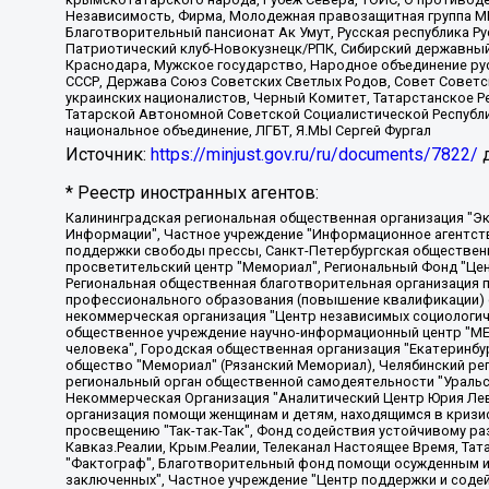
Независимость, Фирма, Молодежная правозащитная группа МПГ
Благотворительный пансионат Ак Умут, Русская республика Рус
Патриотический клуб-Новокузнецк/РПК, Сибирский державный 
Краснодара, Мужское государство, Народное объединение ру
СССР, Держава Союз Советских Светлых Родов, Совет Советски
украинских националистов, Черный Комитет, Татарстанское 
Татарской Автономной Советской Социалистической Республи
национальное объединение, ЛГБТ, Я.МЫ Сергей Фургал
Источник:
https://minjust.gov.ru/ru/documents/7822/
д
* Реестр иностранных агентов:
Калининградская региональная общественная организация "Экозащита!-Женсовет", Фонд содействия защите прав и свобод граждан "Общественный вердикт", Фонд "Институт Развития Свободы Информации", Частное учреждение "Информационное агентство МЕМО. РУ", Региональная общественная организация "Общественная комиссия по сохранению наследия академика Сахарова", Фонд поддержки свободы прессы, Санкт-Петербургская общественная правозащитная организация "Гражданский контроль", Межрегиональная общественная организация "Информационно-просветительский центр "Мемориал", Региональный Фонд "Центр Защиты Прав Средств Массовой Информации", с 05.12.2023 Фонд "Центр Защиты Прав Средств массовой информации", Региональная общественная благотворительная организация помощи беженцам и мигрантам "Гражданское содействие", Негосударственное образовательное учреждение дополнительного профессионального образования (повышение квалификации) специалистов "АКАДЕМИЯ ПО ПРАВАМ ЧЕЛОВЕКА", Свердловская региональная общественная организация "Сутяжник", Автономная некоммерческая организация "Центр независимых социологических исследований", Союз общественных объединений "Российский исследовательский центр по правам человека", Региональное общественное учреждение научно-информационный центр "МЕМОРИАЛ", Некоммерческая организация "Фонд защиты гласности", Автономная некоммерческая организация "Институт прав человека", Городская общественная организация "Екатеринбургское общество "МЕМОРИАЛ", Городская общественная организация "Рязанское историко-просветительское и правозащитное общество "Мемориал" (Рязанский Мемориал), Челябинский региональный орган общественной самодеятельности – женское общественное объединение "Женщины Евразии", Челябинский региональный орган общественной самодеятельности "Уральская правозащитная группа", Фонд содействия защите здоровья и социальной справедливости имени Андрея Рылькова, Автономная Некоммерческая Организация "Аналитический Центр Юрия Левады", Автономная некоммерческая организация социальной поддержки населения "Проект Апрель", Региональная общественная организация помощи женщинам и детям, находящимся в кризисной ситуации "Информационно-методический центр "Анна", Фонд содействия развитию массовых коммуникаций и правовому просвещению "Так-так-Так", Фонд содействия устойчивому развитию "Серебряная тайга", Свердловский региональный общественный фонд социальных проектов "Новое время", "Idel.Реалии", Кавказ.Реалии, Крым.Реалии, Телеканал Настоящее Время, Татаро-башкирская служба Радио Свобода (Azatliq Radiosi), Радио Свободная Европа/Радио Свобода (PCE/PC), "Сибирь.Реалии", "Фактограф", Благотворительный фонд помощи осужденным и их семьям, Автономная некоммерческая организация "Институт глобализации и социальных движений", Фонд "В защиту прав заключенных", Частное учреждение "Центр поддержки и содействия развитию средств массовой информации", Пензенский региональный общественный благотворительный фонд "Гражданский союз", "Север.Реалии", Некоммерческая организация Фонд "Правовая инициатива", Общество с ограниченной ответственностью "Радио Свободная Европа/Радио Свобода", Чешское информационное агентство "MEDIUM-ORIENT", Красноярская региональная общественная организация