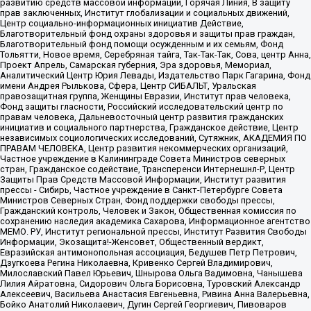
развитию средств массовой информации, Горячая Линия, В защиту
прав заключенных, Институт глобализации и социальных движений,
Центр социально-информационных инициатив Действие,
Благотворительный фонд охраны здоровья и защиты прав граждан,
Благотворительный фонд помощи осужденным и их семьям, Фонд
Тольятти, Новое время, Серебряная тайга, Так-Так-Так, Сова, центр Анна,
Проект Апрель, Самарская губерния, Эра здоровья, Мемориал,
Аналитический Центр Юрия Левады, Издательство Парк Гагарина, Фонд
имени Андрея Рылькова, Сфера, Центр СИБАЛЬТ, Уральская
правозащитная группа, Женщины Евразии, Институт прав человека,
Фонд защиты гласности, Российский исследовательский центр по
правам человека, Дальневосточный центр развития гражданских
инициатив и социального партнерства, Гражданское действие, Центр
независимых социологических исследований, Сутяжник, АКАДЕМИЯ ПО
ПРАВАМ ЧЕЛОВЕКА, Центр развития некоммерческих организаций,
Частное учреждение в Калининграде Совета Министров северных
стран, Гражданское содействие, Трансперенси Интернешнл-Р, Центр
Защиты Прав Средств Массовой Информации, Институт развития
прессы - Сибирь, Частное учреждение в Санкт-Петербурге Совета
Министров Северных Стран, Фонд поддержки свободы прессы,
Гражданский контроль, Человек и Закон, Общественная комиссия по
сохранению наследия академика Сахарова, Информационное агентство
МЕМО. РУ, Институт региональной прессы, Институт Развития Свободы
Информации, Экозащита!-Женсовет, Общественный вердикт,
Евразийская антимонопольная ассоциация, Бедушев Петр Петрович,
Дзугкоева Регина Николаевна, Кривенко Сергей Владимирович,
Милославский Павел Юрьевич, Шнырова Ольга Вадимовна, Чанышева
Лилия Айратовна, Сидорович Ольга Борисовна, Туровский Александр
Алексеевич, Васильева Анастасия Евгеньевна, Ривина Анна Валерьевна,
Бойко Анатолий Николаевич, Дугин Сергей Георгиевич, Пивоваров