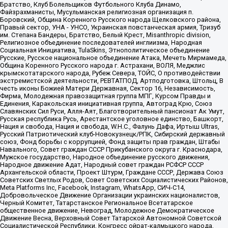
Братство, Клуб Болельщиков Футбольного Клуба Динамо,
Файзрахманисты, Мусульманская религиозная организация п.
Боровский, Община Коренного Русского народа Щелковского района,
Правый сектор, УНА - УНСО, Украинская повстанческая армия, Тризуб
им. Степана Бандеры, Братство, Белый Крест, Misanthropic division,
Религиозное объединение последователей инглиизма, Народная
Социальная Инициатива, TulaSkins, Этнополитическое объединение
Русские, Русское национальное объединение Атака, Мечеть Мирмамеда,
Община Коренного Русского народа г. Астрахани, ВОЛЯ, Меджлис
крымскотатарского народа, Рубеж Севера, ТОЙС, О противодействии
экстремистской деятельности, РЕВТАТПОД, Артподготовка, Штольц, В
честь иконы Божией Матери Державная, Сектор 16, Независимость,
Фирма, Молодежная правозащитная группа МПГ, Курсом Правды и
Единения, Каракольская инициативная группа, Автоград Крю, Союз
Славянских Сил Руси, Алля-Аят, Благотворительный пансионат Ак Умут,
Русская республика Русь, Арестантское уголовное единство, Башкорт,
Нация и свобода, Нация и свобода, W.H.С., Фалунь Дафа, Иртыш Ultras,
Русский Патриотический клуб-Новокузнецк/РПК, Сибирский державный
союз, Фонд борьбы с коррупцией, Фонд защиты прав граждан, Штабы
Навального, Совет граждан СССР Прикубанского округа г. Краснодара,
Мужское государство, Народное объединение русского движения,
Народное движение Адат, Народный совет граждан РСФСР СССР
Архангельской области, Проект Штурм, Граждане СССР, Держава Союз
Советских Светлых Родов, Совет Советских Социалистических Районов,
Meta Platforms Inc, Facebook, Instagram, WhatsApp, СИЧ-С14,
Добровольческое Движение Организации украинских националистов,
Черный Комитет, Татарстанское Региональное Всетатарское
общественное движение, Невоград, Молодежное Демократическое
Движение Весна, Верховный Совет Татарской Автономной Советской
Социалистической Республики, Конгресс ойрат-калмыцкого народа,