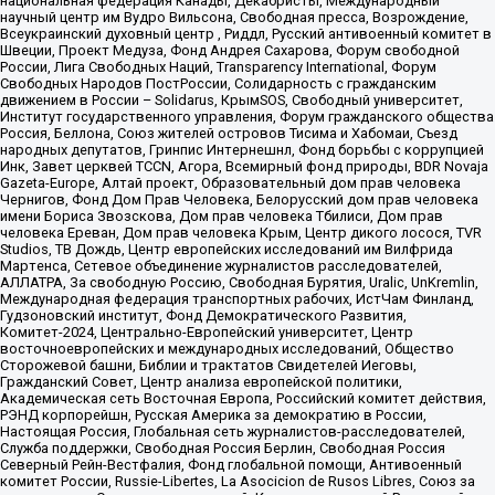
национальная федерация Канады, Декабристы, Международный
научный центр им Вудро Вильсона, Свободная пресса, Возрождение,
Всеукраинский духовный центр , Риддл, Русский антивоенный комитет в
Швеции, Проект Медуза, Фонд Андрея Сахарова, Форум свободной
России, Лига Свободных Наций, Transparеncy International, Форум
Свободных Народов ПостРоссии, Солидарность с гражданским
движением в России – Solidarus, КрымSOS, Свободный университет,
Институт государственного управления, Форум гражданского общества
Россия, Беллона, Союз жителей островов Тисима и Хабомаи, Съезд
народных депутатов, Гринпис Интернешнл, Фонд борьбы с коррупцией
Инк, Завет церквей TCCN, Агора, Всемирный фонд природы, BDR Novaja
Gazeta-Europe, Алтай проект, Образовательный дом прав человека
Чернигов, Фонд Дом Прав Человека, Белорусский дом прав человека
имени Бориса Звозскова, Дом прав человека Тбилиси, Дом прав
человека Ереван, Дом прав человека Крым, Центр дикого лосося, TVR
Studios, ТВ Дождь, Центр европейских исследований им Вилфрида
Мартенса, Сетевое объединение журналистов расследователей,
АЛЛАТРА, За свободную Россию, Свободная Бурятия, Uralic, UnKremlin,
Международная федерация транспортных рабочих, ИстЧам Финланд,
Гудзоновский институт, Фонд Демократического Развития,
Комитет-2024, Центрально-Европейский университет, Центр
восточноевропейских и международных исследований, Общество
Сторожевой башни, Библии и трактатов Свидетелей Иеговы,
Гражданский Совет, Центр анализа европейской политики,
Академическая сеть Восточная Европа, Российский комитет действия,
РЭНД корпорейшн, Русская Америка за демократию в России,
Настоящая Россия, Глобальная сеть журналистов-расследователей,
Служба поддержки, Свободная Россия Берлин, Свободная Россия
Северный Рейн-Вестфалия, Фонд глобальной помощи, Антивоенный
комитет России, Russie-Libertes, La Asocicion de Rusos Libres, Союз за