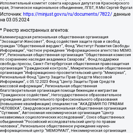
Исполнительный комитет совета народных депутатов Красноярского
края, Этническое национальное объединение, ЛГБТ, Я.МЫ Сергей Фургал
Источник:
https://minjust.gov.ru/ru/documents/7822/
данные
на
03.05.2024
* Реестр иностранных агентов:
Калининградская региональная общественная организация "Экозащита!-Женсовет", Фонд содействия защите прав и свобод граждан "Общественный вердикт", Фонд "Институт Развития Свободы Информации", Частное учреждение "Информационное агентство МЕМО. РУ", Региональная общественная организация "Общественная комиссия по сохранению наследия академика Сахарова", Фонд поддержки свободы прессы, Санкт-Петербургская общественная правозащитная организация "Гражданский контроль", Межрегиональная общественная организация "Информационно-просветительский центр "Мемориал", Региональный Фонд "Центр Защиты Прав Средств Массовой Информации", с 05.12.2023 Фонд "Центр Защиты Прав Средств массовой информации", Региональная общественная благотворительная организация помощи беженцам и мигрантам "Гражданское содействие", Негосударственное образовательное учреждение дополнительного профессионального образования (повышение квалификации) специалистов "АКАДЕМИЯ ПО ПРАВАМ ЧЕЛОВЕКА", Свердловская региональная общественная организация "Сутяжник", Автономная некоммерческая организация "Центр независимых социологических исследований", Союз общественных объединений "Российский исследовательский центр по правам человека", Региональное общественное учреждение научно-информационный центр "МЕМОРИАЛ", Некоммерческая организация "Фонд защиты гласности", Автономная некоммерческая организация "Институт прав человека", Городская общественная организация "Екатеринбургское общество "МЕМОРИАЛ", Городская общественная организация "Рязанское историко-просветительское и правозащитное общество "Мемориал" (Рязанский Мемориал), Челябинский региональный орган общественной самодеятельности – женское общественное объединение "Женщины Евразии", Челябинский региональный орган общественной самодеятельности "Уральская правозащитная группа", Фонд содействия защите здоровья и социальной справедливости имени Андрея Рылькова, Автономная Некоммерческая Организация "Аналитический Центр Юрия Левады", Автономная некоммерческая организация социальной поддержки населения "Проект Апрель", Региональная общественная организация помощи женщинам и детям, находящимся в кризисной ситуации "Информационно-методический центр "Анна", Фонд содействия развитию массовых коммуникаций и правовому просвещению "Так-так-Так", Фонд содействия устойчивому развитию "Серебряная тайга", Свердловский региональный общественный фонд социальных проектов "Новое время", "Idel.Реалии", Кавказ.Реалии, Крым.Реалии, Телеканал Настоящее Время, Татаро-башкирская служба Радио Свобода (Azatliq Radiosi), Радио Свободная Европа/Радио Свобода (PCE/PC), "Сибирь.Реалии", "Фактограф", Благотворительный фонд помощи осужденным и их семьям, Автономная некоммерческая организация "Институт глобализации и социальных движений", Фонд "В защиту прав заключенных", Частное учреждение "Центр поддержки и содействия развитию средств массовой информации", Пензенский региональный общественный благотворительный фонд "Гражданский союз", "Север.Реалии", Некоммерческая организация Фонд "Правовая инициатива", Общество с ограниченной ответственностью "Радио Свободная Европа/Радио Свобода", Чешское информационное агентство "MEDIUM-ORIENT", Красноярская региональная общественная организация "Мы против СПИДа", Камалягин Денис Николаевич, Маркелов Сергей Евгеньевич, Пономарев Лев Александрович, Савицкая Людмила Алексеевна, Автономная некоммерческая организация "Центр по работе с проблемой насилия "НАСИЛИЮ.НЕТ", Межрегиональный профессиональный союз работников здравоохранения "Альянс врачей", Юридическое лицо, зарегистрированное в Латвийской Республике, SIA "Medusa Project" (регистрационный номер 40103797863, дата регистрации 10.06.2014), Некоммерческая организация "Фонд по борьбе с коррупцией", Автономная некоммерческая организация "Институт права и публичной политики", Баданин Роман Сергеевич, Гликин Максим Александрович, Железнова Мария Михайловна, Лукьянова Юлия Сергеевна, Маетная Елизавета Витальевна, Маняхин Петр Борисович, Чуракова Ольга Владимировна, Ярош Юлия Петровна, Юридическое лицо "The Insider SIA", зарегистрированное в Риге, Латвийская Республика (дата регистрации 26.06.2015), являющееся администратором доменного имени интернет-издания "The Insider SIA", https://theins.ru, Постернак Алексей Евгеньевич, Рубин Михаил Аркадьевич, Анин Роман Александрович, Юридическое лицо Istories fonds, зарегистрированное в Латвийской Республике (регистрационный номер 50008295751, дата регистрации 24.02.2020), Великовский Дмитрий Александрович, Долинина Ирина Николаевна, Мароховская Алеся Алексеевна, Шлейнов Роман Юрьевич, Шмагун Олеся Валентиновна, Общество с ограниченной ответственностью "Альтаир 2021", Общество с ограниченной ответственностью "Вега 2021", Общество с ограниченной ответственностью "Главный редактор 2021", Общество с ограниченной ответственностью "Ромашки монолит", Важенков Артем Валерьевич, Ивановская областная общественная организация "Центр гендерных исследований", Гурман Юрий Альбертович, Медиапроект "ОВД-Инфо", Егоров Владимир Владимирович, Жилинский Владимир Александрович, Общество с ограниченной ответственностью "ЗП", Иванова София Юрьевна, Карезина Инна Павловна, Кильтау Екатерина Викторовна, Петров Алексей Викторович, Пискунов Сергей Евгеньевич, Смирнов Сергей Сергеевич, Тихонов Михаил Сергеевич, Общество с ограниченной ответственностью "ЖУРНАЛИСТ-ИНОСТРАННЫЙ АГЕНТ", Арапова Галина Юрьевна, Вольтская Татьяна Анатольевна, Американская компания "Mason G.E.S. Anonymous Foundation" (США), являющаяся владельцем интернет-издания https://mnews.world/, Компания "Stichting Bellingcat", зарегистрированная в Нидерландах (дата регистрации 11.07.2018), Захаров Андрей Вячеславович, Клепиковская Екатерина Дмитриевна, Общество с ограниченной ответственностью "МЕМО", Перл Роман Александрович, Симонов Евгений Алексеевич, Соловьева Елена Анатольевна, Сотников Даниил Владимирович, Сурначева Елизавета Дмитриевна, Автономная некоммерческая организация по защите прав человека и информированию населения "Якутия – Наше Мнение", Общество с ограниченной ответственностью "Москоу диджитал медиа", с 26.01.2023 Общество с ограниченной ответственностью "Чайка Белые сады", Ветошкина Валерия Валерьевна, Заговора Максим Александрович, Межрегиональное общественное движение "Российская ЛГБТ - сеть", Оленичев Максим Владимирович, Павлов Иван Юрьевич, Скворцова Елена Сергеевна, Общество с ограниченной ответственностью "Как бы инагент", Кочетков Игорь Викторович, Общество с ограниченной ответственностью "Честные выборы", Еланчик Олег Александрович, Общество с ограниченной ответственностью "Нобелевский призыв", Гималова Регина Эмилевна, Григорьев Андрей Валерьевич, Григорьева Алина Александровна, Ассоциация по содействию защите прав призывников, альтернативнослужащих и военнослужащих "Правозащитная группа "Гражданин.Армия.Право", Хисамова Регина Фаритовна, Автономная некоммерческая организация по реализации социально-правовых программ "Лилит", Дальневосточное общественное движение "Маяк", Санкт-Петербургская ЛГБТ-инициативная группа "Выход", Инициативная группа ЛГБТ+ "Реверс", Алексеев Андрей Викторович, Бекбулатова Таисия Львовна, Беляев Иван Михайлович, Владыкина Елена Сергеевна, Гельман Марат Александрович, Никульшина Вероника Юрьевна, Толоконникова Надежда Андреевна, Шендерович Виктор Анатольевич, Общество с ограниченной ответственностью "Данное сообщение", Общество с ограниченной ответственностью Издательский дом "Новая глава", Айнбиндер Александра Александровна, Московский комьюнити-центр для ЛГБТ+инициатив, Благотворительный фонд развития филантропии, Deutsche Welle (Германия, Kurt-Schumacher-Strasse 3, 53113 Bonn), Борзунова Мария Михайловна, Воробьев Виктор Викторович, Голубева Анна Львовна, Константинова Алла Михайловна, Малкова Ирина Владимировна, Мурадов Мурад Абдулгалимович, Осетинская Елизавета Николаевна, Понасенков Евгений Николаевич, Ганапольский Матвей Юрьевич, Киселев Евгений Алексеевич, Борухович Ирина Григорьевна, Дремин Иван Тимофеевич, Дубровский Дмитрий Викторович, Красноярская региональная общественная организация поддержки и развития альтернативных образовательных технологий и межкультурных коммуникаций "ИНТЕРРА", Маяковская Екатерина Алексеевна, Фейгин Марк Захарович, Филимонов Андрей Викторович, Дзугкоева Регина Николаевна, Доброхотов Роман Александрович, Дудь Юрий Александрович, Елкин Сергей Владимирович, Кругликов Кирилл Игоревич, Сабунаева Мария Леонидовна, Семенов Алексей Владимирович, Шаинян Карен Багратович, Шульман Екатерина Михайловна, Асафьев Артур Валерьевич, Вахштайн Виктор Семенович, Венедиктов Алексей Алексеевич, Лушникова Екатерина Евгеньевна, Волков Леонид Михайлович, Невзоров Александр Глебович, Пархоменко Сергей Борисович, Сироткин Ярослав Николаевич, Кара-Мурза Владимир Владимирович, Баранова Наталья Владимировна, Гозман Леонид Яковлевич, Кагарлицкий Борис Юльевич, Климарев Михаил Валерьевич, Милов Владимир Станиславович, Автономная некоммерческая организация Краснодарский центр современного искусства "Типография", Моргенштерн Алишер Тагирович, Соболь Любовь Эдуардовна, Общество с ограниченной ответственностью "ЛИЗА НОРМ", Каспаров Гарри Кимович, Ходорковский Михаил Борисович, Общество с ограниченной ответственностью "Апрельские тезисы", Данилович Ирина Брониславовна, Кашин Олег Владимирович, Петров Николай Владимирович, Пивоваров Алексей Владимирович, Соколов Михаил Владимирович, Цветкова Юлия Владимировна, Чичваркин Евгений Александрович, Комитет против пыток/Команда против пыток, Общество с ограниченной ответственностью "Первый научный", Общество с ограниченной ответственностью "Вертолет и ко", Белоцерковская Вероника Борисовна, Кац Максим Евгеньевич, Лазарева Татьяна Юрьевна, Шаведдинов Руслан Табризович, Яшин Илья Валерьевич, Общество с ограниченной ответственностью "Иноагент ААВ", Алешковский Дмитрий Петрович, Альбац Евгения Марковна, Быков Дмитрий Львович, Галямина Юлия Евгеньевна, Лойко Сергей Леонидович, Мартынов Кирилл Константинович, Медведев Сергей Александрович, Крашенинников Федор Геннадиевич, Гордеева Катерина Вл