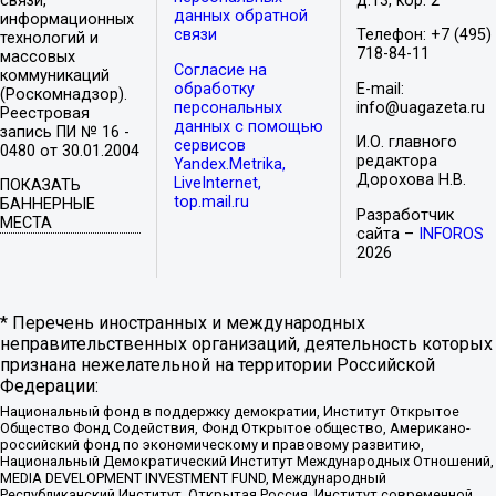
связи,
д.13, кор. 2
данных обратной
информационных
связи
Телефон: +7 (495)
технологий и
718-84-11
массовых
Согласие на
коммуникаций
обработку
E-mail:
(Роскомнадзор).
персональных
info@uagazeta.ru
Реестровая
данных с помощью
запись ПИ № 16 -
И.О. главного
сервисов
0480 от 30.01.2004
редактора
Yandex.Metrika,
Дорохова Н.В.
LiveInternet,
ПОКАЗАТЬ
top.mail.ru
БАННЕРНЫЕ
Разработчик
МЕСТА
сайта –
INFOROS
2026
* Перечень иностранных и международных
неправительственных организаций, деятельность которых
признана нежелательной на территории Российской
Федерации:
Национальный фонд в поддержку демократии, Институт Открытое
Общество Фонд Содействия, Фонд Открытое общество, Американо-
российский фонд по экономическому и правовому развитию,
Национальный Демократический Институт Международных Отношений,
MEDIA DEVELOPMENT INVESTMENT FUND, Международный
Республиканский Институт, Открытая Россия, Институт современной