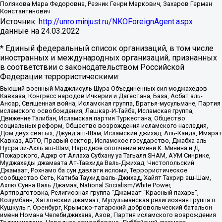
Полякова Мара Федоровна, Резник Генри Маркович, Захаров Герман
Константинович
Источник:
http://unro.minjust.ru/NKOForeignAgent.aspx
данные на
24.03.2022
* Единый федеральный список организаций, в том числе
иностранных и международных организаций, признанных
в соответствии с законодательством Российской
Федерации террористическими:
Высший военный Маджлисуль Шура Объединенных сил моджахедов
Кавказа, Конгресс народов Ичкерии и Дагестана, База, Асбат аль-
Ансар, Священная война, Исламская группа, Братья-мусульмане, Партия
исламского освобождения, Лашкар-И-Тайба, Исламская группа,
Движение Талибан, Исламская партия Туркестана, Общество
социальных реформ, Общество возрождения исламского наследия,
Дом двух святых, Джунд аш-Шам, Исламский джихад, Аль-Каида, Имарат
Кавказ, АБТО, Правый сектор, Исламское государство, Джабха аль-
Нусра ли-Ахль аш-Шам, Народное ополчение имени К. Минина и Д.
Пожарского, Аджр от Аллаха Субхану уа Тагьаля SHAM, АУМ Синрике,
Муджахеды джамаата Ат-Тавхида Валь-Джихад, Чистопольский
Джамаат, Рохнамо ба суи давлати исломи, Террористическое
сообщество Сеть, Катиба Таухид валь-Джихад, Хайят Тахрир аш-Шам,
Ахлю Сунна Валь Джамаа, National Socialism/White Power,
Артподготовка, Религиозная группа “Джамаат “Красный пахарь”,
Колумбайн, Хатлонский джамаат, Мусульманская религиозная группа п.
Кушкуль г. Оренбург, Крымско-татарский добровольческий батальон
имени Номана Челебиджихана, Азов, Партия исламского возрождения