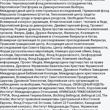
России, Черноморский фонд регионального сотрудничества,
Европейская Платформа за Демократические Выборы,
Международный центр электоральных исследований, Германский фонд
Маршалла Соединенных Штатов, Тихоокеанский центр защиты
окружающей среды и природных ресурсов, Свободная Россия,
Всемирный конгресс украинцев, Атлантический совет, Человек в беде,
Европейский фонд за демократию, Джеймстаунский фонд, Прожект
Хармони, Родники дракона, Врачи против насильственного извлечения
органов, Фалунь Дафа, Друзья Фалуньгун, Фалуньгун, Коалиция по
расследованию преследования в отношении Фалуньгун в Китае,
Всемирная организация по расследованию преследований Фалуньгун,
Пражский гражданский центр, Ассоциация школ политических
исследований при Совете Европы, Центр либеральной современности,
Форум русскоязычных европейцев, Немецко-русский обмен, Бард
колледж, Европейский выбор, Фонд Ходорковского, Оксфордский
российский фонд, Фонд Будущее России, Компания свободы
информации, Проект Медиа, Международное партнерство за права
человека, Духовное Управление Евангельских Христиан Украинской
Христианской Церкви, Новое Поколение, Духовное Учебное Заведение
Международный Библейский Колледж, Международное христианское
движение, Всемирный Институт Саентологических Предприятий,
Церковь Духовной Технологии, Европейская сеть организаций по
наблюдению за выборами, Республика Польша, СВОБОДНЫЙ ИДЕЛЬ-
УРАЛ, Ассоциация развития журналистики, IStories fonds, Королевский
Институт Международных Отношений, КРИМСЬКА ПРАВОЗАХИСНА
ГРУПА, Фонд имени Генриха Бёлля, Stichting Bellingcat, Bellingcat Ltd, The
Insider, Институт правовой инициативы Центральной и Восточной
Европы, Фонд Открытой Эстонии, Calvert 22 Foundation, Канадский
украинский конгресс, Институт Макдональда-Лорье, Украинская