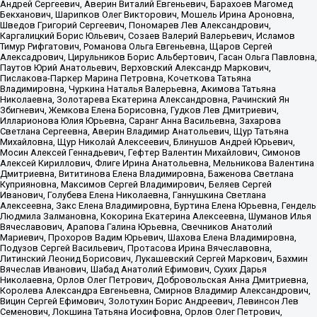
Андрей Сергеевич, Аверин Виталий Евгеньевич, Барахоев Магомед
Бекханович, Шарипков Олег Викторович, Мошель Ирина Ароновна,
Шведов Григорий Сергеевич, Пономарев Лев Александрович,
Каргалицкий Борис Юльевич, Созаев Валерий Валерьевич, Исламов
Тимур Рифгатович, Романова Ольга Евгеньевна, Щаров Сергей
Алексадрович, Цирульников Борис Альбертович, Гасан Ольга Павловна,
Паутов Юрий Анатольевич, Верховский Александр Маркович,
Пислакова-Паркер Марина Петровна, Кочеткова Татьяна
Владимировна, Чуркина Наталья Валерьевна, Акимова Татьяна
Николаевна, Золотарева Екатерина Александровна, Рачинский Ян
Збигневич, Жемкова Елена Борисовна, Гудков Лев Дмитриевич,
Илларионова Юлия Юрьевна, Саранг Анна Васильевна, Захарова
Светлана Сергеевна, Аверин Владимир Анатольевич, Щур Татьяна
Михайловна, Щур Николай Алексеевич, Блинушов Андрей Юрьевич,
Мосин Алексей Геннадьевич, Гефтер Валентин Михайлович, Симонов
Алексей Кириллович, Флиге Ирина Анатольевна, Мельникова Валентина
Дмитриевна, Вититинова Елена Владимировна, Баженова Светлана
Куприяновна, Максимов Сергей Владимирович, Беляев Сергей
Иванович, Голубева Елена Николаевна, Ганнушкина Светлана
Алексеевна, Закс Елена Владимировна, Буртина Елена Юрьевна, Гендель
Людмила Залмановна, Кокорина Екатерина Алексеевна, Шуманов Илья
Вячеславович, Арапова Галина Юрьевна, Свечников Анатолий
Мариевич, Прохоров Вадим Юрьевич, Шахова Елена Владимировна,
Подузов Сергей Васильевич, Протасова Ирина Вячеславовна,
Литинский Леонид Борисович, Лукашевский Сергей Маркович, Бахмин
Вячеслав Иванович, Шабад Анатолий Ефимович, Сухих Дарья
Николаевна, Орлов Олег Петрович, Добровольская Анна Дмитриевна,
Королева Александра Евгеньевна, Смирнов Владимир Александрович,
Вицин Сергей Ефимович, Золотухин Борис Андреевич, Левинсон Лев
Семенович, Локшина Татьяна Иосифовна, Орлов Олег Петрович,