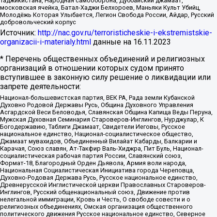
Таджикистана, Народная самооборона, Дуббайский джамаат,
московская ячейка, Батал-Хаджи Белхороев, Маньяки Культ Убийц,
Молодёжь Которая Улыбается, Легион Свобода России, Айдар, Русский
добровольческий корпус
Источник:
http://nac.gov.ru/terroristicheskie-i-ekstremistskie-
organizacii-i-materialy.html
данные на
16.11.2023
* Перечень общественных объединений и религиозных
организаций в отношении которых судом принято
вступившее в законную силу решение о ликвидации или
запрете деятельности:
Национал-большевистская партия, ВЕК РА, Рада земли Кубанской
Духовно Родовой Державы Русь, Община Духовного Управления
Асгардской Веси Беловодья, Славянская Община Капища Веды Перуна,
Мужская Духовная Семинария Староверов-Инглингов, Нурджулар, К
Богодержавию, Таблиги Джамаат, Свидетели Иеговы, Русское
национальное единство, Национал-социалистическое общество,
Джамаат мувахидов, Объединенный Вилайат Кабарды, Балкарии и
Карачая, Союз славян, Ат-Такфир Валь-Хиджра, Пит Буль, Национал-
социалистическая рабочая партия России, Славянский союз,
Формат-18, Благородный Орден Дьявола, Армия воли народа,
Национальная Социалистическая Инициатива города Череповца,
Духовно-Родовая Держава Русь, Русское национальное единство,
Древнерусской Инглистической церкви Православных Староверов-
Инглингов, Русский общенациональный союз, Движение против
нелегальной иммиграции, Кровь и Честь, О свободе совести и о
религиозных объединениях, Омская организация общественного
политического движения Русское национальное единство, Северное