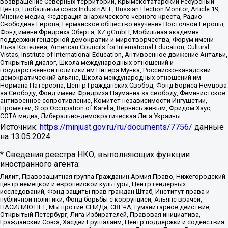
возвращение Северных территорий, Крымскотатарский Ресурсный
Центр, Глобальный союз IndustriALL, Russian Election Monitor, Article 19,
Мнение медиа, Федерация анархического черного креста, Радио
Свободная Европа, Германское общество изучения Восточной Европы,
Фонд имени Фридриха Эберта, XZ gGmbH, Мобильная академия
поддержки гендерной демократии и миротворчества, Форум имени
Льва Копелева, American Councils for International Education, Cultural
Vistas, Institute of International Education, Антивоенное движение Антальи,
Открытый диалог, Школа международных отношений и
государственной политики им Питера Мунка, Российско-канадский
демократический альянс, Школа международных отношений им
Нормана Патерсона, Центр Гражданских Свобод, Фонд Бориса Немцова
за Свободу, Фонд имени Фридриха Науманна за свободу, Феминистское
антивоенное сопротивление, Комитет независимости Ингушетии,
Прометей, Stop Occupation of Karelia, Вернись живым, Фридом Хаус,
СОТА медиа, Либерально-демократическая Лига Украины
Источник:
https://minjust.gov.ru/ru/documents/7756/
данные
на
13.05.2024
* Сведения реестра НКО, выполняющих функции
иностранного агента:
Лилит, Правозащитная группа Гражданин.Армия.Право, Нижегородский
центр немецкой и европейской культуры, Центр гендерных
исследований, Фонд защиты прав граждан Штаб, Институт права и
публичной политики, Фонд борьбы с коррупцией, Альянс врачей,
НАСИЛИЮ.НЕТ, Мы против СПИДа, СВЕЧА, Гуманитарное действие,
Открытый Петербург, Лига Избирателей, Правовая инициатива,
Гражданский Союз, Хасдей Ерушалаим, Центр поддержки и содействия