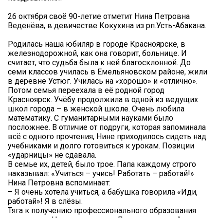
26 октября своё 90-летие отметит Нина Петровна
Веденёва, в девичестве Кокухина из рп.Усть-Абакана.
Родилась наша юбиляр в городе Красноярске, в
железнодорожной, как она говорит, больнице. И
считает, что судьба была к ней благосклонной. До
семи классов училась в Емельяновском районе, жили
в деревне Устюг. Училась на «хорошо» и «отлично».
Потом семья переехала в её родной город
Красноярск. Учёбу продолжила в одной из ведущих
школ города – в женской школе. Очень любила
математику. С гуманитарными науками было
посложнее. В отличие от подруги, которая запоминала
всё с одного прочтения, Нине приходилось сидеть над
учебниками и долго готовиться к урокам. Позиции
«ударницы» не сдавала.
В семье их, детей, было трое. Папа каждому строго
наказывал: «Учиться – учись! Работать – работай!»
Нина Петровна вспоминает:
– Я очень хотела учиться, а бабушка говорила «Иди,
работай»! Я в слёзы.
Тяга к получению профессионального образования