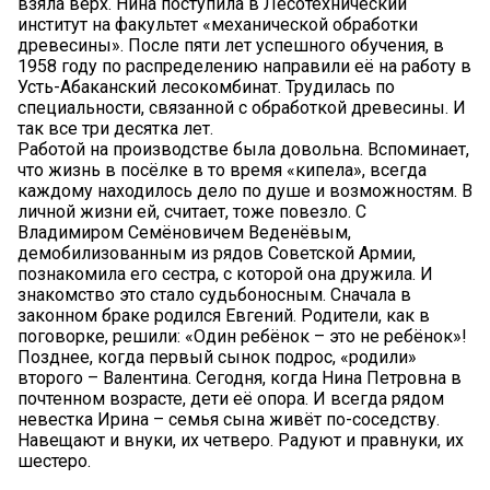
взяла верх. Нина поступила в Лесотехнический
институт на факультет «механической обработки
древесины». После пяти лет успешного обучения, в
1958 году по распределению направили её на работу в
Усть-Абаканский лесокомбинат. Трудилась по
специальности, связанной с обработкой древесины. И
так все три десятка лет.
Работой на производстве была довольна. Вспоминает,
что жизнь в посёлке в то время «кипела», всегда
каждому находилось дело по душе и возможностям. В
личной жизни ей, считает, тоже повезло. С
Владимиром Семёновичем Веденёвым,
демобилизованным из рядов Советской Армии,
познакомила его сестра, с которой она дружила. И
знакомство это стало судьбоносным. Сначала в
законном браке родился Евгений. Родители, как в
поговорке, решили: «Один ребёнок – это не ребёнок»!
Позднее, когда первый сынок подрос, «родили»
второго – Валентина. Сегодня, когда Нина Петровна в
почтенном возрасте, дети её опора. И всегда рядом
невестка Ирина – семья сына живёт по-соседству.
Навещают и внуки, их четверо. Радуют и правнуки, их
шестеро.