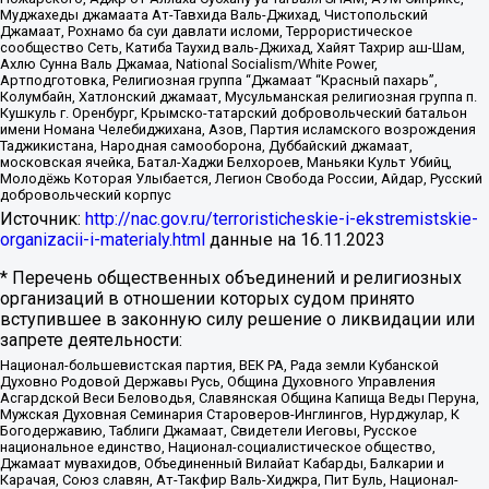
Муджахеды джамаата Ат-Тавхида Валь-Джихад, Чистопольский
Джамаат, Рохнамо ба суи давлати исломи, Террористическое
сообщество Сеть, Катиба Таухид валь-Джихад, Хайят Тахрир аш-Шам,
Ахлю Сунна Валь Джамаа, National Socialism/White Power,
Артподготовка, Религиозная группа “Джамаат “Красный пахарь”,
Колумбайн, Хатлонский джамаат, Мусульманская религиозная группа п.
Кушкуль г. Оренбург, Крымско-татарский добровольческий батальон
имени Номана Челебиджихана, Азов, Партия исламского возрождения
Таджикистана, Народная самооборона, Дуббайский джамаат,
московская ячейка, Батал-Хаджи Белхороев, Маньяки Культ Убийц,
Молодёжь Которая Улыбается, Легион Свобода России, Айдар, Русский
добровольческий корпус
Источник:
http://nac.gov.ru/terroristicheskie-i-ekstremistskie-
organizacii-i-materialy.html
данные на
16.11.2023
* Перечень общественных объединений и религиозных
организаций в отношении которых судом принято
вступившее в законную силу решение о ликвидации или
запрете деятельности:
Национал-большевистская партия, ВЕК РА, Рада земли Кубанской
Духовно Родовой Державы Русь, Община Духовного Управления
Асгардской Веси Беловодья, Славянская Община Капища Веды Перуна,
Мужская Духовная Семинария Староверов-Инглингов, Нурджулар, К
Богодержавию, Таблиги Джамаат, Свидетели Иеговы, Русское
национальное единство, Национал-социалистическое общество,
Джамаат мувахидов, Объединенный Вилайат Кабарды, Балкарии и
Карачая, Союз славян, Ат-Такфир Валь-Хиджра, Пит Буль, Национал-