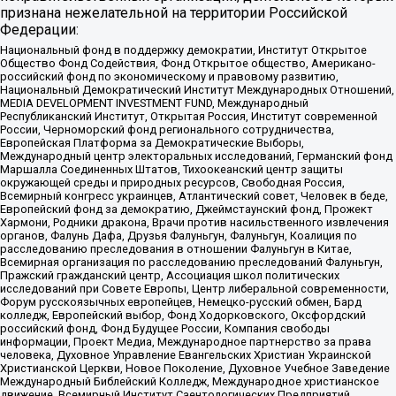
признана нежелательной на территории Российской
Федерации:
Национальный фонд в поддержку демократии, Институт Открытое
Общество Фонд Содействия, Фонд Открытое общество, Американо-
российский фонд по экономическому и правовому развитию,
Национальный Демократический Институт Международных Отношений,
MEDIA DEVELOPMENT INVESTMENT FUND, Международный
Республиканский Институт, Открытая Россия, Институт современной
России, Черноморский фонд регионального сотрудничества,
Европейская Платформа за Демократические Выборы,
Международный центр электоральных исследований, Германский фонд
Маршалла Соединенных Штатов, Тихоокеанский центр защиты
окружающей среды и природных ресурсов, Свободная Россия,
Всемирный конгресс украинцев, Атлантический совет, Человек в беде,
Европейский фонд за демократию, Джеймстаунский фонд, Прожект
Хармони, Родники дракона, Врачи против насильственного извлечения
органов, Фалунь Дафа, Друзья Фалуньгун, Фалуньгун, Коалиция по
расследованию преследования в отношении Фалуньгун в Китае,
Всемирная организация по расследованию преследований Фалуньгун,
Пражский гражданский центр, Ассоциация школ политических
исследований при Совете Европы, Центр либеральной современности,
Форум русскоязычных европейцев, Немецко-русский обмен, Бард
колледж, Европейский выбор, Фонд Ходорковского, Оксфордский
российский фонд, Фонд Будущее России, Компания свободы
информации, Проект Медиа, Международное партнерство за права
человека, Духовное Управление Евангельских Христиан Украинской
Христианской Церкви, Новое Поколение, Духовное Учебное Заведение
Международный Библейский Колледж, Международное христианское
движение, Всемирный Институт Саентологических Предприятий,