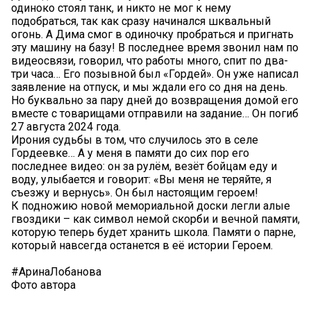
одиноко стоял танк, и никто не мог к нему
подобраться, так как сразу начинался шквальный
огонь. А Дима смог в одиночку пробраться и пригнать
эту машину на базу! В последнее время звонил нам по
видеосвязи, говорил, что работы много, спит по два-
три часа… Его позывной был «Гордей». Он уже написал
заявление на отпуск, и мы ждали его со дня на день.
Но буквально за пару дней до возвращения домой его
вместе с товарищами отправили на задание… Он погиб
27 августа 2024 года.
Ирония судьбы в том, что случилось это в селе
Гордеевке… А у меня в памяти до сих пор его
последнее видео: он за рулём, везёт бойцам еду и
воду, улыбается и говорит: «Вы меня не теряйте, я
съезжу и вернусь». Он был настоящим героем!
К подножию новой мемориальной доски легли алые
гвоздики – как символ немой скорби и вечной памяти,
которую теперь будет хранить школа. Памяти о парне,
который навсегда останется в её истории Героем.
#АринаЛобанова
Фото автора