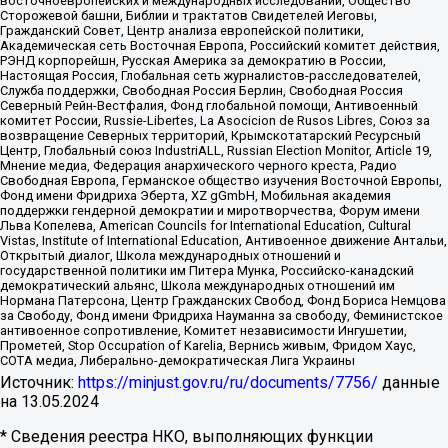
восточноевропейских и международных исследований, Общество
Сторожевой башни, Библии и трактатов Свидетелей Иеговы,
Гражданский Совет, Центр анализа европейской политики,
Академическая сеть Восточная Европа, Российский комитет действия,
РЭНД корпорейшн, Русская Америка за демократию в России,
Настоящая Россия, Глобальная сеть журналистов-расследователей,
Служба поддержки, Свободная Россия Берлин, Свободная Россия
Северный Рейн-Вестфалия, Фонд глобальной помощи, Антивоенный
комитет России, Russie-Libertes, La Asocicion de Rusos Libres, Союз за
возвращение Северных территорий, Крымскотатарский Ресурсный
Центр, Глобальный союз IndustriALL, Russian Election Monitor, Article 19,
Мнение медиа, Федерация анархического черного креста, Радио
Свободная Европа, Германское общество изучения Восточной Европы,
Фонд имени Фридриха Эберта, XZ gGmbH, Мобильная академия
поддержки гендерной демократии и миротворчества, Форум имени
Льва Копелева, American Councils for International Education, Cultural
Vistas, Institute of International Education, Антивоенное движение Антальи,
Открытый диалог, Школа международных отношений и
государственной политики им Питера Мунка, Российско-канадский
демократический альянс, Школа международных отношений им
Нормана Патерсона, Центр Гражданских Свобод, Фонд Бориса Немцова
за Свободу, Фонд имени Фридриха Науманна за свободу, Феминистское
антивоенное сопротивление, Комитет независимости Ингушетии,
Прометей, Stop Occupation of Karelia, Вернись живым, Фридом Хаус,
СОТА медиа, Либерально-демократическая Лига Украины
Источник:
https://minjust.gov.ru/ru/documents/7756/
данные
на
13.05.2024
* Сведения реестра НКО, выполняющих функции