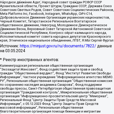
Народное движение Адат, Народный совет граждан РСФСР СССР
Архангельской области, Проект Штурм, Граждане СССР, Держава Союз
Советских Светлых Родов, Совет Советских Социалистических Районов,
Meta Platforms Inc, Facebook, Instagram, WhatsApp, СИЧ-С14,
Добровольческое Движение Организации украинских националистов,
Черный Комитет, Татарстанское Региональное Всетатарское
общественное движение, Невоград, Молодежное Демократическое
Движение Весна, Верховный Совет Татарской Автономной Советской
Социалистической Республики, Конгресс ойрат-калмыцкого народа,
Исполнительный комитет совета народных депутатов Красноярского
края, Этническое национальное объединение, ЛГБТ, Я.МЫ Сергей Фургал
Источник:
https://minjust.gov.ru/ru/documents/7822/
данные
на
03.05.2024
* Реестр иностранных агентов:
Калининградская региональная общественная организация "Экозащита!-Женсовет", Фонд содействия защите прав и свобод граждан "Общественный вердикт", Фонд "Институт Развития Свободы Информации", Частное учреждение "Информационное агентство МЕМО. РУ", Региональная общественная организация "Общественная комиссия по сохранению наследия академика Сахарова", Фонд поддержки свободы прессы, Санкт-Петербургская общественная правозащитная организация "Гражданский контроль", Межрегиональная общественная организация "Информационно-просветительский центр "Мемориал", Региональный Фонд "Центр Защиты Прав Средств Массовой Информации", с 05.12.2023 Фонд "Центр Защиты Прав Средств массовой информации", Региональная общественная благотворительная организация помощи беженцам и мигрантам "Гражданское содействие", Негосударственное образовательное учреждение дополнительного профессионального образования (повышение квалификации) специалистов "АКАДЕМИЯ ПО ПРАВАМ ЧЕЛОВЕКА", Свердловская региональная общественная организация "Сутяжник", Автономная некоммерческая организация "Центр независимых социологических исследований", Союз общественных объединений "Российский исследовательский центр по правам человека", Региональное общественное учреждение научно-информационный центр "МЕМОРИАЛ", Некоммерческая организация "Фонд защиты гласности", Автономная некоммерческая организация "Институт прав человека", Городская общественная организация "Екатеринбургское общество "МЕМОРИАЛ", Городская общественная организация "Рязанское историко-просветительское и правозащитное общество "Мемориал" (Рязанский Мемориал), Челябинский региональный орган общественной самодеятельности – женское общественное объединение "Женщины Евразии", Челябинский региональный орган общественной самодеятельности "Уральская правозащитная группа", Фонд содействия защите здоровья и социальной справедливости имени Андрея Рылькова, Автономная Некоммерческая Организация "Аналитический Центр Юрия Левады", Автономная некоммерческая организация социальной поддержки населения "Проект Апрель", Региональная общественная организация помощи женщинам и детям, находящимся в кризисной ситуации "Информационно-методический центр "Анна", Фонд содействия развитию массовых коммуникаций и правовому просвещению "Так-так-Так", Фонд содействия устойчивому развитию "Серебряная тайга", Свердловский региональный общественный фонд социальных проектов "Новое время", "Idel.Реалии", Кавказ.Реалии, Крым.Реалии, Телеканал Настоящее Время, Татаро-башкирская служба Радио Свобода (Azatliq Radiosi), Радио Свободная Европа/Радио Свобода (PCE/PC), "Сибирь.Реалии", "Фактограф", Благотворительный фонд помощи осужденным и их семьям, Автономная некоммерческая организация "Институт глобализации и социальных движений", Фонд "В защиту прав заключенных", Частное учреждение "Центр поддержки и содействия развитию средств массовой информации", Пензенский региональный общественный благотворительный фонд "Гражданский союз", "Север.Реалии", Некоммерческая организация Фонд "Правовая инициатива", Общество с ограниченной ответственностью "Радио Свободная Европа/Радио Свобода", Чешское информационное агентство "MEDIUM-ORIENT", Красноярская региональная общественная организация "Мы против СПИДа", Камалягин Денис Николаевич, Маркелов Сергей Евгеньевич, Пономарев Лев Александрович, Савицкая Людмила Алексеевна, Автономная некоммерческая организация "Центр по работе с проблемой насилия "НАСИЛИЮ.НЕТ", Межрегиональный профессиональный союз работников здравоохранения "Альянс врачей", Юридическое лицо, зарегистрированное в Латвийской Республике, SIA "Medusa Project" (регистрационный номер 40103797863, дата регистрации 10.06.2014), Некоммерческая организация "Фонд по борьбе с коррупцией", Автономная некоммерческая организация "Институт права и публичной политики", Баданин Роман Сергеевич, Гликин Максим Александрович, Железнова Мария Михайловна, Лукьянова Юлия Сергеевна, Маетная Елизавета Витальевна, Маняхин Петр Борисович, Чуракова Ольга Владимировна, Ярош Юлия Петровна, Юридическое лицо "The Insider SIA", зарегистрированное в Риге, Латвийская Республика (дата регистрации 26.06.2015), являющееся администратором доменного имени интернет-издания "The Insider SIA", https://theins.ru, Постернак Алексей Евгеньевич, Рубин Михаил Аркадьевич, Анин Роман Александрович, Юридическое лицо Istories fonds, зарегистрированное в Латвийской Республике (регистрационный номер 50008295751, дата регистрации 24.02.2020), Великовский Дмитрий Александрович, Долинина Ирина Николаевна, Мароховская Алеся Алексеевна, Шлейнов Роман Юрьевич, Шмагун Олеся Валентиновна, Общество с ограниченной ответственностью "Альтаир 2021", Общество с ограниченной ответственностью "Вега 2021", Общество с ограниченной ответственностью "Главный редактор 2021", Общество с ограниченной ответственностью "Ромашки монолит", Важенков Артем Валерьевич, Ивановская областная общественная организация "Центр гендерных исследований", Гурман Юрий Альбертович, Медиапроект "ОВД-Инфо", Егоров Владимир Владимирович, Жилинский Владимир Александрович, Общество с ограниченной ответственностью "ЗП", Иванова София Юрьевна, Карезина Инна Павловна, Кильтау Екатерина Викторовна, Петров Алексей Викторович, Пискунов Сергей Евгеньевич, Смирнов Сергей Сергеевич, Тихонов Михаил Сергеевич, Общество с ограниченной ответственностью "ЖУРНАЛИСТ-ИНОСТРАННЫЙ АГЕНТ", Арапова Галина Юрьевна, Вольтская Татьяна Анатольевна, Американская компания "Mason G.E.S. Anonymous Foundation" (США), являющаяся владельцем интернет-издания https://mnews.world/, Компания "Stichting Bellingcat", зарегистрированная в Нидерландах (дата регистрации 11.07.2018), Захаров Андрей Вячеславович, Клепиковская Екатерина Дмитриевна, Общество с ограниченной ответственностью "МЕМО", Перл Роман Александрович, Симонов Евгений Алексеевич, Соловьева Елена Анатольевна, Сотников Даниил Владимирович, Сурначева Елизавета Дмитриевна, Автономная некоммерческая организация по защите прав человека и информированию населения "Якутия – Наше Мнение", Общество с ограниченной ответственностью "Москоу диджитал медиа", с 26.01.2023 Общество с ограниченной ответственностью "Чайка Белые сады", Ветошкина Валерия Валерьевна, Заговора Максим Александрович, Межрегиональное общественное движение "Российская ЛГБТ - сеть", Оленичев Максим Владимирович, Павлов Иван Юрьевич, Скворцова Елена Сергеевна, Общество с ограниченной ответственностью "Как бы инагент", Кочетков Игорь Викторович, Общество с ограниченной ответственностью "Честные выборы", Еланчик Олег Александрович, Общество с ограниченной ответственностью "Нобелевский призыв", Гималова Регина Эмилевна, Григорьев Андрей Валерьевич, Григорьева Алина Александровна, Ассоциация по содействию защите прав призывников, альтернативнослужащих и военнослужащих "Правозащитная группа "Гражданин.Армия.Право", Хисамова Регина Фаритовна, Автономная некоммерческая организация по реализации социально-правовых программ "Лилит", Дальневосточное общественное движение "Маяк", Санкт-Петербургская ЛГБТ-инициативная группа "Выход", Инициативная группа ЛГБТ+ "Реверс", Алексеев Андрей Викторович, Бекбулатова Таисия Львовна, Беляев Иван Михайлович, Владыкина Елена Сергеевна, Гельман Марат Александрович, Никульшина Вероника Юрьевна, Толоконникова Надежда Андреевна, Шендерович Виктор Анатольевич, Общество с ограниченной ответственностью "Данное сообщение", Общество с ограниченной ответственностью Издательский дом "Новая глава", Айнбиндер Александра Александровна, Московский комьюнити-центр для ЛГБТ+инициатив, Благотворительный фонд развития филантропии, Deutsche Welle (Германия, Kurt-Schumacher-Strasse 3, 53113 Bonn), Борзунова Мария Михайловна, Воробьев Виктор Викторович, Голубева Анна Львовна, Константинова Алла Михайловна, Малкова Ирина Владимировна, Мурадов Мурад Абдулгалимович, Осетинская Елизавета Николаевна, Понасенков Евгений Николаевич, Ганапольский Матвей Юрьевич, Киселев Евгений Алексеевич, Борухович Ирина Григорьевна, Дремин Иван Тимофеевич, Дубровский Дмитрий Викторович, Красноярская региональная общественная организация поддержки и развития альтернативных образовательных технологий и межкультурных коммуникаций "ИНТЕРРА", Маяковская Екатерина Алексеевна, Фейгин Марк Захарович, Филимонов Андрей Викторович, Дзугкоева Регина Николаевна, Доброхотов Роман Александрович, Дудь Юрий Александрович, Елкин Сергей Владимирович, Кругликов Кирилл Игоревич, Сабунаева Мария Леонидовна, Семенов Алексей Владимирович, Шаинян Карен Багратович, Шульман Екатерина Михайловна, Асафьев Артур Валерьевич, Вахштайн Виктор Семенович, Венедиктов Алексей Алексеевич, Лушникова Екатерина Евгеньевна, Волков Леонид Михайлович, Невзоров Александр Глебович, Пархоменко Сергей Борисович, Сироткин Ярослав Николаевич, Кара-Мурза Владимир Владимирович, Баранова Наталья Владимировна, Гозман Леонид Яковлевич, Кагарлицкий Борис Юльевич, Климарев Михаил Валерьевич, Милов Владимир Станиславович, Автономная некоммерческая организация Краснодарский центр современного искусства "Типография", Моргенштерн Алишер Тагирович, Соболь Любовь Эдуардовна, Общество с ограниченной ответственностью "ЛИЗА НОРМ", Каспаров Гарри Кимович, Ходорковский Михаил Борисович, Общество с ограниченной ответственностью "Апрельские тезисы", Данилович Ирина Брониславовна, Кашин Олег Владимирович, Петров Николай Владимирович, Пивоваров Алексей Владимирович, Соколов Михаил Владимирович, Цветкова Юлия Владимировна, Чичваркин Евгений Александрович, Комитет против пыток/Команда против пыток, Общество с ограниченной ответственностью "Первый научный", Общество с ограниченной ответственностью "Вертолет и ко", Белоцерковская Вероника Борисовна, Кац Максим Евгеньевич, Лазарева Татьяна Юрьевна, Шаведдинов Руслан Табризович, Яшин Илья Валерьевич, Общество с ограниченной ответственностью "Иноагент ААВ", Алешковский Дмитрий Петрович, Альбац Евгения Марковна, Быков Дмитрий Львович, Галямина Юлия Евгеньевна, Лойко Сергей Леонидович, Мартынов Кирилл Константинович, Медведев Сергей Александрович, Крашенинников Федор Геннадиевич, Гордеева Катерина Вл