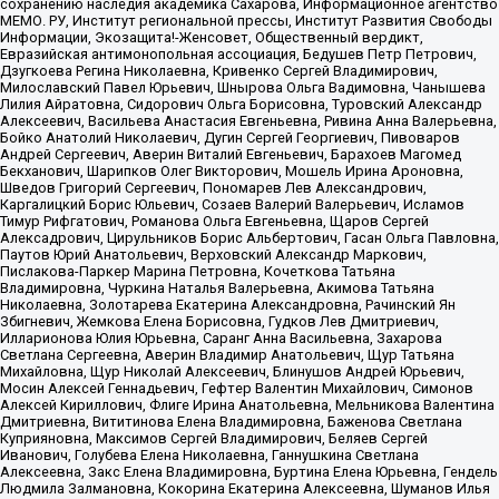
сохранению наследия академика Сахарова, Информационное агентство
МЕМО. РУ, Институт региональной прессы, Институт Развития Свободы
Информации, Экозащита!-Женсовет, Общественный вердикт,
Евразийская антимонопольная ассоциация, Бедушев Петр Петрович,
Дзугкоева Регина Николаевна, Кривенко Сергей Владимирович,
Милославский Павел Юрьевич, Шнырова Ольга Вадимовна, Чанышева
Лилия Айратовна, Сидорович Ольга Борисовна, Туровский Александр
Алексеевич, Васильева Анастасия Евгеньевна, Ривина Анна Валерьевна,
Бойко Анатолий Николаевич, Дугин Сергей Георгиевич, Пивоваров
Андрей Сергеевич, Аверин Виталий Евгеньевич, Барахоев Магомед
Бекханович, Шарипков Олег Викторович, Мошель Ирина Ароновна,
Шведов Григорий Сергеевич, Пономарев Лев Александрович,
Каргалицкий Борис Юльевич, Созаев Валерий Валерьевич, Исламов
Тимур Рифгатович, Романова Ольга Евгеньевна, Щаров Сергей
Алексадрович, Цирульников Борис Альбертович, Гасан Ольга Павловна,
Паутов Юрий Анатольевич, Верховский Александр Маркович,
Пислакова-Паркер Марина Петровна, Кочеткова Татьяна
Владимировна, Чуркина Наталья Валерьевна, Акимова Татьяна
Николаевна, Золотарева Екатерина Александровна, Рачинский Ян
Збигневич, Жемкова Елена Борисовна, Гудков Лев Дмитриевич,
Илларионова Юлия Юрьевна, Саранг Анна Васильевна, Захарова
Светлана Сергеевна, Аверин Владимир Анатольевич, Щур Татьяна
Михайловна, Щур Николай Алексеевич, Блинушов Андрей Юрьевич,
Мосин Алексей Геннадьевич, Гефтер Валентин Михайлович, Симонов
Алексей Кириллович, Флиге Ирина Анатольевна, Мельникова Валентина
Дмитриевна, Вититинова Елена Владимировна, Баженова Светлана
Куприяновна, Максимов Сергей Владимирович, Беляев Сергей
Иванович, Голубева Елена Николаевна, Ганнушкина Светлана
Алексеевна, Закс Елена Владимировна, Буртина Елена Юрьевна, Гендель
Людмила Залмановна, Кокорина Екатерина Алексеевна, Шуманов Илья