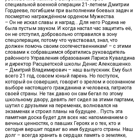
специальной военной операции 21-летнем Дмитрии
Гордееве, погибшем при выполнении боевых задач и
посмертно награждённом орденом Мужества.
– Он не искал славы и наград… Для него Родина не
была пустым звуком. И когда настал час защитить её,
он не отступил, добровольно отправился в зону
спецоперации, потому что чувствовал, знал, что
должен помочь своим соотечественникам! – с этими
словами к собравшимся обратились руководитель
районного Управления образования Лариса Кувалдина
и директор Расцветской школы Денис Алексашенко.
– Дмитрий Владимирович – наш выпускник. Ему был
всего 21 год, совсем юный парень. Но поступок,
который он совершил, говорит о зрелом и осознанном
выборе настоящего гражданина и человека, патриота
своей страны. Не так давно он сам бегал по этому
школьному двору, девять лет сидел за этими партами,
шутил с друзьями на переменах, волновался на
экзаменах и строил планы на будущее… Пусть эта
памятная доска будет для всех нас напоминанием о
вечных ценностях, о павших Героях и о тех, кто и
сегодня вершит подвиг во имя будущего страны. Наш
долг – всегда хранить в сердцах память о земляке,