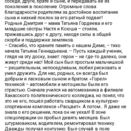
соседе, друге, брате и сыне, и передавать её из
поколения в поколение. Огромные слова
благодарности родителям за достойное воспитание
сына и низкий поклон за его ратный подвиг!
Родные Дмитрия – мама Татьяна Гордеева и его
младшие сёстры Настя и Ксюша – стояли,
прижавшись друг к другу, находя силы в общей
скорби и поддержке земляков.
– Спасибо, что храните память о нашем Диме, – тихо
начала Татьяна Геннадьевна. – Пусть каждый ученик,
глядя на эту доску, знает: герои – не где-то далеко, они
живут среди нас! Мой сын был простым мальчишкой
– решительным, непоседливым, любил рисковать и
умел дружить. Для нас, родных, он всегда был
добрым и ласковым сыном и братом. «Горел»
техникой – автомобили и мотоциклы были его
страстью. Сначала учился на автомеханика в филиале
Хакасского политехнического колледжа, но понял, что
это не его, пошёл работать сварщиком в культурно-
спортивном комплексе «Расцвет». А потом... Я даже не
знала о его решении, пока он не уехал! В зоне
спецоперации он пробыл девять месяцев. Был
штурмовиком, водителем, ремонтировал технику.
Дважды получал контузию. Был случай: в поле