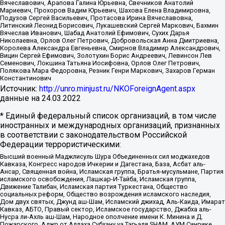
Вячеславович, Арапова Галина Юрьевна, Свечников Анатолий
Мариевич, Прохоров Вадим Юрьевич, Шахова Елена Владимировна,
Подузов Сергей Васильевич, Протасова Ирина Вячеславовна,
Литинский Леонид Борисович, Лукашевский Сергей Маркович, Бахмин
Вячеслав Иванович, Шабад Анатолий Ефимович, Сухих Дарья
Николаевна, Орлов Олег Петрович, Добровольская Анна Дмитриевна,
Королева Александра Евгеньевна, Смирнов Владимир Александрович,
Вицин Сергей Ефимович, Золотухин Борис Андреевич, Левинсон Лев
Семенович, Локшина Татьяна Иосифовна, Орлов Олег Петрович,
Полякова Мара Федоровна, Резник Генри Маркович, Захаров Герман
Константинович
Источник:
http://unro.minjust.ru/NKOForeignAgent.aspx
данные на
24.03.2022
* Единый федеральный список организаций, в том числе
иностранных и международных организаций, признанных
в соответствии с законодательством Российской
Федерации террористическими:
Высший военный Маджлисуль Шура Объединенных сил моджахедов
Кавказа, Конгресс народов Ичкерии и Дагестана, База, Асбат аль-
Ансар, Священная война, Исламская группа, Братья-мусульмане, Партия
исламского освобождения, Лашкар-И-Тайба, Исламская группа,
Движение Талибан, Исламская партия Туркестана, Общество
социальных реформ, Общество возрождения исламского наследия,
Дом двух святых, Джунд аш-Шам, Исламский джихад, Аль-Каида, Имарат
Кавказ, АБТО, Правый сектор, Исламское государство, Джабха аль-
Нусра ли-Ахль аш-Шам, Народное ополчение имени К. Минина и Д.
Пожарского, Аджр от Аллаха Субхану уа Тагьаля SHAM, АУМ Синрике,