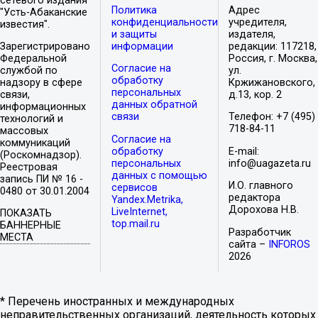
сетевого издания
Политика
Адрес
"Усть-Абаканские
конфиденциальности
учредителя,
известия".
и защиты
издателя,
Зарегистрировано
информации
редакции: 117218,
Федеральной
Россия, г. Москва,
Согласие на
службой по
ул.
обработку
надзору в сфере
Кржижановского,
персональных
связи,
д.13, кор. 2
данных обратной
информационных
связи
Телефон: +7 (495)
технологий и
718-84-11
массовых
Согласие на
коммуникаций
обработку
E-mail:
(Роскомнадзор).
персональных
info@uagazeta.ru
Реестровая
данных с помощью
запись ПИ № 16 -
И.О. главного
сервисов
0480 от 30.01.2004
редактора
Yandex.Metrika,
Дорохова Н.В.
LiveInternet,
ПОКАЗАТЬ
top.mail.ru
БАННЕРНЫЕ
Разработчик
МЕСТА
сайта –
INFOROS
2026
* Перечень иностранных и международных
неправительственных организаций, деятельность которых