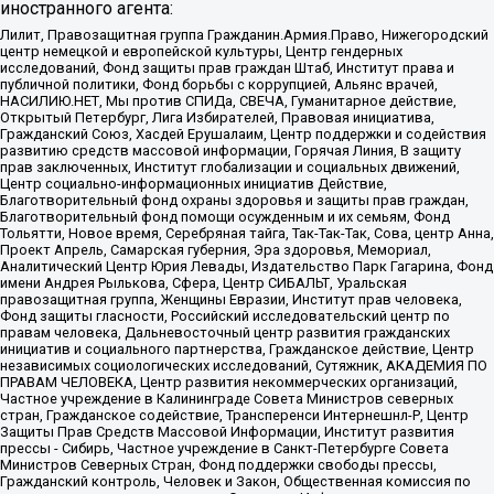
иностранного агента:
Лилит, Правозащитная группа Гражданин.Армия.Право, Нижегородский
центр немецкой и европейской культуры, Центр гендерных
исследований, Фонд защиты прав граждан Штаб, Институт права и
публичной политики, Фонд борьбы с коррупцией, Альянс врачей,
НАСИЛИЮ.НЕТ, Мы против СПИДа, СВЕЧА, Гуманитарное действие,
Открытый Петербург, Лига Избирателей, Правовая инициатива,
Гражданский Союз, Хасдей Ерушалаим, Центр поддержки и содействия
развитию средств массовой информации, Горячая Линия, В защиту
прав заключенных, Институт глобализации и социальных движений,
Центр социально-информационных инициатив Действие,
Благотворительный фонд охраны здоровья и защиты прав граждан,
Благотворительный фонд помощи осужденным и их семьям, Фонд
Тольятти, Новое время, Серебряная тайга, Так-Так-Так, Сова, центр Анна,
Проект Апрель, Самарская губерния, Эра здоровья, Мемориал,
Аналитический Центр Юрия Левады, Издательство Парк Гагарина, Фонд
имени Андрея Рылькова, Сфера, Центр СИБАЛЬТ, Уральская
правозащитная группа, Женщины Евразии, Институт прав человека,
Фонд защиты гласности, Российский исследовательский центр по
правам человека, Дальневосточный центр развития гражданских
инициатив и социального партнерства, Гражданское действие, Центр
независимых социологических исследований, Сутяжник, АКАДЕМИЯ ПО
ПРАВАМ ЧЕЛОВЕКА, Центр развития некоммерческих организаций,
Частное учреждение в Калининграде Совета Министров северных
стран, Гражданское содействие, Трансперенси Интернешнл-Р, Центр
Защиты Прав Средств Массовой Информации, Институт развития
прессы - Сибирь, Частное учреждение в Санкт-Петербурге Совета
Министров Северных Стран, Фонд поддержки свободы прессы,
Гражданский контроль, Человек и Закон, Общественная комиссия по