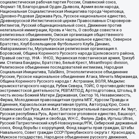
социалистическая рабочая партия России, Славянский союз,
Формат-18, Благородный Орден Дьявола, Армия воли народа,
Национальная Социалистическая Инициатива города Череповца,
Духовно-Родовая Держава Русь, Русское национальное единство,
Древнерусской Инглистической церкви Православных Староверов-
Инглингов, Русский общенациональный союз, Движение против
нелегальной иммиграции, Кровь и Честь, О свободе совести и о
религиозных объединениях, Омская организация общественного
политического движения Русское национальное единство, Северное
Братство, Клуб Болельщиков Футбольного Клуба Динамо,
Файзрахманисты, Мусульманская религиозная организация п.
Боровский, Община Коренного Русского народа Щелковского района,
Правый сектор, УНА - УНСО, Украинская повстанческая армия, Тризуб
им. Степана Бандеры, Братство, Белый Крест, Misanthropic division,
Религиозное объединение последователей инглиизма, Народная
Социальная Инициатива, TulaSkins, Этнополитическое объединение
Русские, Русское национальное объединение Атака, Мечеть Мирмамеда,
Община Коренного Русского народа г. Астрахани, ВОЛЯ, Меджлис
крымскотатарского народа, Рубеж Севера, ТОЙС, О противодействии
экстремистской деятельности, РЕВТАТПОД, Артподготовка, Штольц, В
честь иконы Божией Матери Державная, Сектор 16, Независимость,
Фирма, Молодежная правозащитная группа МПГ, Курсом Правды и
Единения, Каракольская инициативная группа, Автоград Крю, Союз
Славянских Сил Руси, Алля-Аят, Благотворительный пансионат Ак Умут,
Русская республика Русь, Арестантское уголовное единство, Башкорт,
Нация и свобода, Нация и свобода, W.H.С., Фалунь Дафа, Иртыш Ultras,
Русский Патриотический клуб-Новокузнецк/РПК, Сибирский державный
союз, Фонд борьбы с коррупцией, Фонд защиты прав граждан, Штабы
Навального, Совет граждан СССР Прикубанского округа г. Краснодара,
Мужское государство, Народное объединение русского движения,