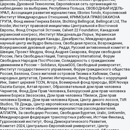
Церковь Духовной Технологии, Европейская сеть организаций по
наблюдению за выборами, Республика Польша, СВОБОДНЫЙ ИДЕЛЬ-
УРАЛ, Ассоциация развития журналистики, IStories fonds, Королевский
Институт Международных Отношений, КРИМСЬКА ПРАВОЗАХИСНА
ГРУПА, Фонд имени Генриха Бёлля, Stichting Bellingcat, Bellingcat Ltd, The
Insider, Институт правовой инициативы Центральной и Восточной
Европы, Фонд Открытой Эстонии, Calvert 22 Foundation, Канадский
украинский конгресс, Институт Макдональда-Лорье, Украинская
национальная федерация Канады, Декабристы, Международный
научный центр им Вудро Вильсона, Свободная пресса, Возрождение,
Всеукраинский духовный центр , Риддл, Русский антивоенный комитет в
Швеции, Проект Медуза, Фонд Андрея Сахарова, Форум свободной
России, Лига Свободных Наций, Transparеncy International, Форум
Свободных Народов ПостРоссии, Солидарность с гражданским
движением в России – Solidarus, КрымSOS, Свободный университет,
Институт государственного управления, Форум гражданского общества
Россия, Беллона, Союз жителей островов Тисима и Хабомаи, Съезд
народных депутатов, Гринпис Интернешнл, Фонд борьбы с коррупцией
Инк, Завет церквей TCCN, Агора, Всемирный фонд природы, BDR Novaja
Gazeta-Europe, Алтай проект, Образовательный дом прав человека
Чернигов, Фонд Дом Прав Человека, Белорусский дом прав человека
имени Бориса Звозскова, Дом прав человека Тбилиси, Дом прав
человека Ереван, Дом прав человека Крым, Центр дикого лосося, TVR
Studios, ТВ Дождь, Центр европейских исследований им Вилфрида
Мартенса, Сетевое объединение журналистов расследователей,
АЛЛАТРА, За свободную Россию, Свободная Бурятия, Uralic, UnKremlin,
Международная федерация транспортных рабочих, ИстЧам Финланд,
Гудзоновский институт, Фонд Демократического Развития,
Комитет-2024, Центрально-Европейский университет, Центр