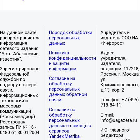
На данном сайте
Порядок обработки
Учредитель и
распространяется
персональных
издатель ООО ИА
информация
данных
«Инфорос».
сетевого издания
Политика
Адрес
"Усть-Абаканские
конфиденциальности
учредителя,
известия".
и защиты
издателя,
Зарегистрировано
информации
редакции: 117218,
Федеральной
Россия, г. Москва,
Согласие на
службой по
ул.
обработку
надзору в сфере
Кржижановского,
персональных
связи,
д.13, кор. 2
данных обратной
информационных
связи
Телефон: +7 (495)
технологий и
718-84-11
массовых
Согласие на
коммуникаций
обработку
E-mail:
(Роскомнадзор).
персональных
info@uagazeta.ru
Реестровая
данных с помощью
запись ПИ № 16 -
И.О. главного
сервисов
0480 от 30.01.2004
редактора
Yandex.Metrika,