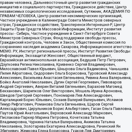
правам человека, Дальневосточный центр развития гражданских
инициатив и социального партнерства, Гражданское действие, Центр
независимых социологических исследований, Сутяжник, АКАДЕМИЯ ПО
ПРАВАМ ЧЕЛОВЕКА, Центр развития некоммерческих организаций,
Частное учреждение в Калининграде Совета Министров северных
стран, Гражданское содействие, Трансперенси Интернешнл-Р, Центр
Защиты Прав Средств Массовой Информации, Институт развития
прессы - Сибирь, Частное учреждение в Санкт-Петербурге Совета
Министров Северных Стран, Фонд поддержки свободы прессы,
Гражданский контроль, Человек и Закон, Общественная комиссия по
сохранению наследия академика Сахарова, Информационное агентство
МЕМО. РУ, Институт региональной прессы, Институт Развития Свободы
Информации, Экозащита!-Женсовет, Общественный вердикт,
Евразийская антимонопольная ассоциация, Бедушев Петр Петрович,
Дзугкоева Регина Николаевна, Кривенко Сергей Владимирович,
Милославский Павел Юрьевич, Шнырова Ольга Вадимовна, Чанышева
Лилия Айратовна, Сидорович Ольга Борисовна, Туровский Александр
Алексеевич, Васильева Анастасия Евгеньевна, Ривина Анна Валерьевна,
Бойко Анатолий Николаевич, Дугин Сергей Георгиевич, Пивоваров
Андрей Сергеевич, Аверин Виталий Евгеньевич, Барахоев Магомед
Бекханович, Шарипков Олег Викторович, Мошель Ирина Ароновна,
Шведов Григорий Сергеевич, Пономарев Лев Александрович,
Каргалицкий Борис Юльевич, Созаев Валерий Валерьевич, Исламов
Тимур Рифгатович, Романова Ольга Евгеньевна, Щаров Сергей
Алексадрович, Цирульников Борис Альбертович, Гасан Ольга Павловна,
Паутов Юрий Анатольевич, Верховский Александр Маркович,
Пислакова-Паркер Марина Петровна, Кочеткова Татьяна
Владимировна, Чуркина Наталья Валерьевна, Акимова Татьяна
Николаевна, Золотарева Екатерина Александровна, Рачинский Ян
Збигневич, Жемкова Елена Борисовна, Гудков Лев Дмитриевич,