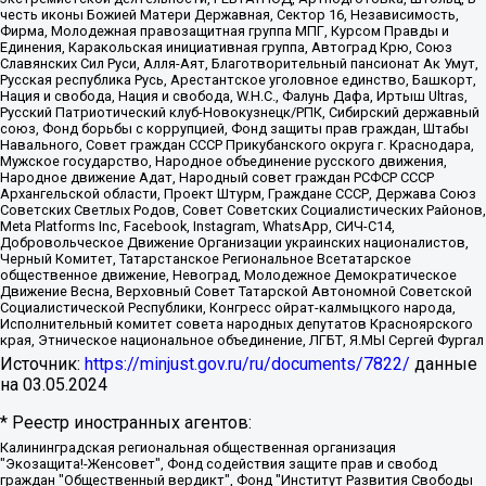
честь иконы Божией Матери Державная, Сектор 16, Независимость,
Фирма, Молодежная правозащитная группа МПГ, Курсом Правды и
Единения, Каракольская инициативная группа, Автоград Крю, Союз
Славянских Сил Руси, Алля-Аят, Благотворительный пансионат Ак Умут,
Русская республика Русь, Арестантское уголовное единство, Башкорт,
Нация и свобода, Нация и свобода, W.H.С., Фалунь Дафа, Иртыш Ultras,
Русский Патриотический клуб-Новокузнецк/РПК, Сибирский державный
союз, Фонд борьбы с коррупцией, Фонд защиты прав граждан, Штабы
Навального, Совет граждан СССР Прикубанского округа г. Краснодара,
Мужское государство, Народное объединение русского движения,
Народное движение Адат, Народный совет граждан РСФСР СССР
Архангельской области, Проект Штурм, Граждане СССР, Держава Союз
Советских Светлых Родов, Совет Советских Социалистических Районов,
Meta Platforms Inc, Facebook, Instagram, WhatsApp, СИЧ-С14,
Добровольческое Движение Организации украинских националистов,
Черный Комитет, Татарстанское Региональное Всетатарское
общественное движение, Невоград, Молодежное Демократическое
Движение Весна, Верховный Совет Татарской Автономной Советской
Социалистической Республики, Конгресс ойрат-калмыцкого народа,
Исполнительный комитет совета народных депутатов Красноярского
края, Этническое национальное объединение, ЛГБТ, Я.МЫ Сергей Фургал
Источник:
https://minjust.gov.ru/ru/documents/7822/
данные
на
03.05.2024
* Реестр иностранных агентов:
Калининградская региональная общественная организация "Экозащита!-Женсовет", Фонд содействия защите прав и свобод граждан "Общественный вердикт", Фонд "Институт Развития Свободы Информации", Частное учреждение "Информационное агентство МЕМО. РУ", Региональная общественная организация "Общественная комиссия по сохранению наследия академика Сахарова", Фонд поддержки свободы прессы, Санкт-Петербургская общественная правозащитная организация "Гражданский контроль", Межрегиональная общественная организация "Информационно-просветительский центр "Мемориал", Региональный Фонд "Центр Защиты Прав Средств Массовой Информации", с 05.12.2023 Фонд "Центр Защиты Прав Средств массовой информации", Региональная общественная благотворительная организация помощи беженцам и мигрантам "Гражданское содействие", Негосударственное образовательное учреждение дополнительного профессионального образования (повышение квалификации) специалистов "АКАДЕМИЯ ПО ПРАВАМ ЧЕЛОВЕКА", Свердловская региональная общественная организация "Сутяжник", Автономная некоммерческая организация "Центр независимых социологических исследований", Союз общественных объединений "Российский исследовательский центр по правам человека", Региональное общественное учреждение научно-информационный центр "МЕМОРИАЛ", Некоммерческая организация "Фонд защиты гласности", Автономная некоммерческая организация "Институт прав человека", Городская общественная организация "Екатеринбургское общество "МЕМОРИАЛ", Городская общественная организация "Рязанское историко-просветительское и правозащитное общество "Мемориал" (Рязанский Мемориал), Челябинский региональный орган общественной самодеятельности – женское общественное объединение "Женщины Евразии", Челябинский региональный орган общественной самодеятельности "Уральская правозащитная группа", Фонд содействия защите здоровья и социальной справедливости имени Андрея Рылькова, Автономная Некоммерческая Организация "Аналитический Центр Юрия Левады", Автономная некоммерческая организация социальной поддержки населения "Проект Апрель", Региональная общественная организация помощи женщинам и детям, находящимся в кризисной ситуации "Информационно-методический центр "Анна", Фонд содействия развитию массовых коммуникаций и правовому просвещению "Так-так-Так", Фонд содействия устойчивому развитию "Серебряная тайга", Свердловский региональный общественный фонд социальных проектов "Новое время", "Idel.Реалии", Кавказ.Реалии, Крым.Реалии, Телеканал Настоящее Время, Татаро-башкирская служба Радио Свобода (Azatliq Radiosi), Радио Свободная Европа/Радио Свобода (PCE/PC), "Сибирь.Реалии", "Фактограф", Благотворительный фонд помощи осужденным и их семьям, Автономная некоммерческая организация "Институт глобализации и социальных движений", Фонд "В защиту прав заключенных", Частное учреждение "Центр поддержки и содействия развитию средств массовой информации", Пензенский региональный общественный благотворительный фонд "Гражданский союз", "Север.Реалии", Некоммерческая организация Фонд "Правовая инициатива", Общество с ограниченной ответственностью "Радио Свободная Европа/Радио Свобода", Чешское информационное агентство "MEDIUM-ORIENT", Красноярская региональная общественная организация "Мы против СПИДа", Камалягин Денис Николаевич, Маркелов Сергей Евгеньевич, Пономарев Лев Александрович, Савицкая Людмила Алексеевна, Автономная некоммерческая организация "Центр по работе с проблемой насилия "НАСИЛИЮ.НЕТ", Межрегиональный профессиональный союз работников здравоохранения "Альянс врачей", Юридическое лицо, зарегистрированное в Латвийской Республике, SIA "Medusa Project" (регистрационный номер 40103797863, дата регистрации 10.06.2014), Некоммерческая организация "Фонд по борьбе с коррупцией", Автономная некоммерческая организация "Институт права и публичной политики", Баданин Роман Сергеевич, Гликин Максим Александрович, Железнова Мария Михайловна, Лукьянова Юлия Сергеевна, Маетная Елизавета Витальевна, Маняхин Петр Борисович, Чуракова Ольга Владимировна, Ярош Юлия Петровна, Юридическое лицо "The Insider SIA", зарегистрированное в Риге, Латвийская Республика (дата регистрации 26.06.2015), являющееся администратором доменного имени интернет-издания "The Insider SIA", https://theins.ru, Постернак Алексей Евгеньевич, Рубин Михаил Аркадьевич, Анин Роман Александрович, Юридическое лицо Istories fonds, зарегистрированное в Латвийской Республике (регистрационный номер 50008295751, дата регистрации 24.02.2020), Великовский Дмитрий Александрович, Долинина Ирина Николаевна, Мароховская Алеся Алексеевна, Шлейнов Роман Юрьевич, Шмагун Олеся Валентиновна, Общество с ограниченной ответственностью "Альтаир 2021", Общество с ограниченной ответственностью "Вега 2021", Общество с ограниченной ответственностью "Главный редактор 2021", Общество с ограниченной ответственностью "Ромашки монолит", Важенков Артем Валерьевич, Ивановская областная общественная организация "Центр гендерных исследований", Гурман Юрий Альбертович, Медиапроект "ОВД-Инфо", Егоров Владимир Владимирович, Жилинский Владимир Александрович, Общество с ограниченной ответственностью "ЗП", Иванова София Юрьевна, Карезина Инна Павловна, Кильтау Екатерина Викторовна, Петров Алексей Викторович, Пискунов Сергей Евгеньевич, Смирнов Сергей Сергеевич, Тихонов Михаил Сергеевич, Общество с ограниченной ответственностью "ЖУРНАЛИСТ-ИНОСТРАННЫЙ АГЕНТ", Арапова Галина Юрьевна, Вольтская Татьяна Анатольевна, Американская компания "Mason G.E.S. Anonymous Foundation" (США), являющаяся владельцем интернет-издания https://mnews.world/, Компания "Stichting Bellingcat", зарегистрированная в Нидерландах (дата регистрации 11.07.2018), Захаров Андрей Вячеславович, Клепиковская Екатерина Дмитриевна, Общество с ограниченной ответственностью "МЕМО", Перл Роман Александрович, Симонов Евгений Алексеевич, Соловьева Елена Анатольевна, Сотников Даниил Владимирович, Сурначева Елизавета Дмитриевна, Автономная некоммерческая организация по защите прав человека и информированию населения "Якутия – Наше Мнение", Общество с ограниченной ответственностью "Москоу диджитал медиа", с 26.01.2023 Общество с ограниченной ответственностью "Чайка Белые сады", Ветошкина Валерия Валерьевна, Заговора Максим Александрович, Межрегиональное общественное движение "Российская ЛГБТ - сеть", Оленичев Максим Владимирович, Павлов Иван Юрьевич, Скворцова Елена Сергеевна, Общество с ограниченной ответственностью "Как бы инагент", Кочетков Игорь Викторович, Общество с ограниченной ответственностью "Честные выборы", Еланчик Олег Александрович, Общество с ограниченной ответственностью "Нобелевский призыв", Гималова Регина Эмилевна, Григорьев Андрей Валерьевич, Григорьева Алина Александровна, Ассоциация по содействию защите прав призывников, альтернативнослужащих и военнослужащих "Правозащитная группа "Гражданин.Армия.Право", Хисамова Регина Фаритовна, Автономная некоммерческая организация по реализации социально-правовых программ "Лилит", Дальневосточное общественное движение "Маяк", Санкт-Петербургская ЛГБТ-инициативная группа "Выход", Инициативная группа ЛГБТ+ "Реверс", Алексеев Андрей Викторович, Бекбулатова Таисия Львовна, Беляев Иван Михайлович, Владыкина Елена Сергеевна, Гельман Марат Александрович, Никульшина Вероника Юрьевна, Толоконникова Надежда Андреевна, Шендерович Виктор Анатольевич, Общество с ограниченной ответственностью "Данное сообщение", Общество с ограниченной ответственностью Издательский дом "Новая глава", Айнбиндер Александра Александровна, Московский комьюнити-центр для ЛГБТ+инициатив, Благотворительный фонд развития филантропии, Deutsche Welle (Германия, Kurt-Schumacher-Strasse 3, 53113 Bonn), Борзунова Мария Михайловна, Воробьев Виктор Викторович, Голубева Анна Львовна, Константинова Алла Михайловна, Малкова Ирина Владимировна, Мурадов Мурад Абдулгалимович, Осетинская Елизавета Николаевна, Понасенков Евгений Николаевич, Ганапольский Матвей Юрьевич, Киселев Евгений Алексеевич, Борухович Ирина Григорьевна, Дремин Иван Тимофеевич, Дубровский Дмитрий Викторович, Красноярская региональная общественная организация поддержки и развития альтернативных образовательных технологий и межкультурных коммуникаций "ИНТЕРРА", Маяковская Екатерина Алексеевна, Фейгин Марк Захарович, Филимонов Андрей Викторович, Дзугкоева Регина Николаевна, Доброхотов Роман Александрович, Дудь Юрий Александрович, Елкин Сергей Владимирович, Кругликов Кирилл Игоревич, Сабунаева Мария Леонидовна, Семенов Алексей Владимирович, Шаинян Карен Багратович, Шульман Екатерина Михайловна, Асафьев Артур Валерьевич, Вахштайн Виктор Семенович, Венедиктов Алексей Алексеевич, Лушникова Екатерина Евгеньевна, Волков Леонид Михайлович, Невзоров Александр Глебович, Пархоменко Сергей Борисович, Сироткин Ярослав Николаевич, Кара-Мурза Владимир Владимирович, Баранова Наталья Владимировна, Гозман Леонид Яковлевич, Кагарлицкий Борис Юльевич, Климарев Михаил Валерьевич, Милов Владимир Станиславович, Автономная некоммерческая организация Краснодарский центр современного искусства "Типография", Моргенштерн Алишер Тагирович, Соболь Любовь Эдуардовна, Общество с ограниченной ответственностью "ЛИЗА НОРМ", Каспаров Гарри Кимович, Ходорковский Михаил Борисович, Общество с ограниченной ответственностью "Апрельские тезисы", Данилович Ирина Брониславовна, Кашин Олег Владимирович, Петров Николай Владимирович, Пивоваров Алексей Владимирович, Соколов Михаил Владимирович, Цветкова Юлия Владимировна, Чичваркин Евгений Александрович, Комитет против пыток/Команда против пыток, Общество с ограниченной ответственностью "Первый научный", Общество с ограниченной ответственностью "Вертолет и ко", Белоцерковская Вероника Борисовна, Кац Максим Евгеньевич, Лазарева Татьяна Юрьевна, Шаведдинов Руслан Табризович, Яшин Илья Валерьевич, Общество с ограниченной ответственностью "Иноагент ААВ", Алешковский Дмитрий Петрович, Альбац Евгения Марковна, Быков Дмитрий Львович, Галямина Юлия Евгеньевна, Лойко Сергей Леонидович, Мартынов Кирилл Константинович, Медведев Сергей Александрович, Крашенинников Федор Геннадиевич, Гордеева Катерина Вл