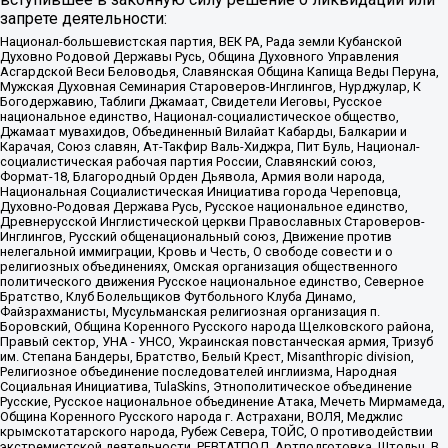
запрете деятельности:
Национал-большевистская партия, ВЕК РА, Рада земли Кубанской
Духовно Родовой Державы Русь, Община Духовного Управления
Асгардской Веси Беловодья, Славянская Община Капища Веды Перуна,
Мужская Духовная Семинария Староверов-Инглингов, Нурджулар, К
Богодержавию, Таблиги Джамаат, Свидетели Иеговы, Русское
национальное единство, Национал-социалистическое общество,
Джамаат мувахидов, Объединенный Вилайат Кабарды, Балкарии и
Карачая, Союз славян, Ат-Такфир Валь-Хиджра, Пит Буль, Национал-
социалистическая рабочая партия России, Славянский союз,
Формат-18, Благородный Орден Дьявола, Армия воли народа,
Национальная Социалистическая Инициатива города Череповца,
Духовно-Родовая Держава Русь, Русское национальное единство,
Древнерусской Инглистической церкви Православных Староверов-
Инглингов, Русский общенациональный союз, Движение против
нелегальной иммиграции, Кровь и Честь, О свободе совести и о
религиозных объединениях, Омская организация общественного
политического движения Русское национальное единство, Северное
Братство, Клуб Болельщиков Футбольного Клуба Динамо,
Файзрахманисты, Мусульманская религиозная организация п.
Боровский, Община Коренного Русского народа Щелковского района,
Правый сектор, УНА - УНСО, Украинская повстанческая армия, Тризуб
им. Степана Бандеры, Братство, Белый Крест, Misanthropic division,
Религиозное объединение последователей инглиизма, Народная
Социальная Инициатива, TulaSkins, Этнополитическое объединение
Русские, Русское национальное объединение Атака, Мечеть Мирмамеда,
Община Коренного Русского народа г. Астрахани, ВОЛЯ, Меджлис
крымскотатарского народа, Рубеж Севера, ТОЙС, О противодействии
экстремистской деятельности, РЕВТАТПОД, Артподготовка, Штольц, В