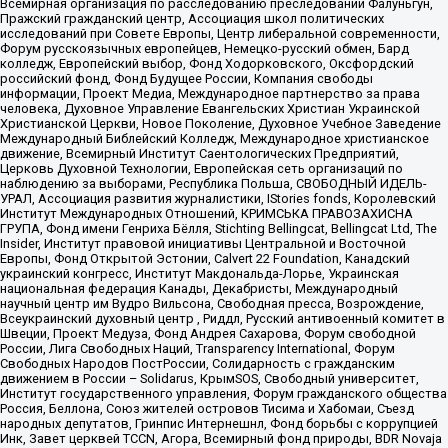
Всемирная организация по расследованию преследований Фалуньгун,
Пражский гражданский центр, Ассоциация школ политических
исследований при Совете Европы, Центр либеральной современности,
Форум русскоязычных европейцев, Немецко-русский обмен, Бард
колледж, Европейский выбор, Фонд Ходорковского, Оксфордский
российский фонд, Фонд Будущее России, Компания свободы
информации, Проект Медиа, Международное партнерство за права
человека, Духовное Управление Евангельских Христиан Украинской
Христианской Церкви, Новое Поколение, Духовное Учебное Заведение
Международный Библейский Колледж, Международное христианское
движение, Всемирный Институт Саентологических Предприятий,
Церковь Духовной Технологии, Европейская сеть организаций по
наблюдению за выборами, Республика Польша, СВОБОДНЫЙ ИДЕЛЬ-
УРАЛ, Ассоциация развития журналистики, IStories fonds, Королевский
Институт Международных Отношений, КРИМСЬКА ПРАВОЗАХИСНА
ГРУПА, Фонд имени Генриха Бёлля, Stichting Bellingcat, Bellingcat Ltd, The
Insider, Институт правовой инициативы Центральной и Восточной
Европы, Фонд Открытой Эстонии, Calvert 22 Foundation, Канадский
украинский конгресс, Институт Макдональда-Лорье, Украинская
национальная федерация Канады, Декабристы, Международный
научный центр им Вудро Вильсона, Свободная пресса, Возрождение,
Всеукраинский духовный центр , Риддл, Русский антивоенный комитет в
Швеции, Проект Медуза, Фонд Андрея Сахарова, Форум свободной
России, Лига Свободных Наций, Transparеncy International, Форум
Свободных Народов ПостРоссии, Солидарность с гражданским
движением в России – Solidarus, КрымSOS, Свободный университет,
Институт государственного управления, Форум гражданского общества
Россия, Беллона, Союз жителей островов Тисима и Хабомаи, Съезд
народных депутатов, Гринпис Интернешнл, Фонд борьбы с коррупцией
Инк, Завет церквей TCCN, Агора, Всемирный фонд природы, BDR Novaja