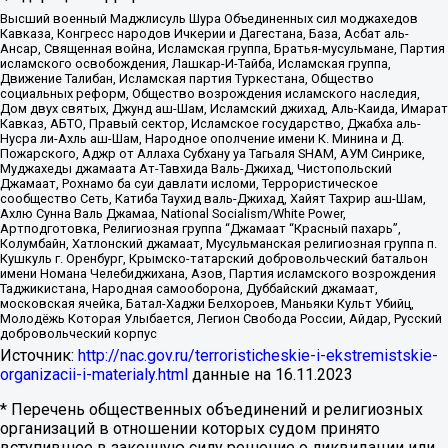
Высший военный Маджлисуль Шура Объединенных сил моджахедов
Кавказа, Конгресс народов Ичкерии и Дагестана, База, Асбат аль-
Ансар, Священная война, Исламская группа, Братья-мусульмане, Партия
исламского освобождения, Лашкар-И-Тайба, Исламская группа,
Движение Талибан, Исламская партия Туркестана, Общество
социальных реформ, Общество возрождения исламского наследия,
Дом двух святых, Джунд аш-Шам, Исламский джихад, Аль-Каида, Имарат
Кавказ, АБТО, Правый сектор, Исламское государство, Джабха аль-
Нусра ли-Ахль аш-Шам, Народное ополчение имени К. Минина и Д.
Пожарского, Аджр от Аллаха Субхану уа Тагьаля SHAM, АУМ Синрике,
Муджахеды джамаата Ат-Тавхида Валь-Джихад, Чистопольский
Джамаат, Рохнамо ба суи давлати исломи, Террористическое
сообщество Сеть, Катиба Таухид валь-Джихад, Хайят Тахрир аш-Шам,
Ахлю Сунна Валь Джамаа, National Socialism/White Power,
Артподготовка, Религиозная группа “Джамаат “Красный пахарь”,
Колумбайн, Хатлонский джамаат, Мусульманская религиозная группа п.
Кушкуль г. Оренбург, Крымско-татарский добровольческий батальон
имени Номана Челебиджихана, Азов, Партия исламского возрождения
Таджикистана, Народная самооборона, Дуббайский джамаат,
московская ячейка, Батал-Хаджи Белхороев, Маньяки Культ Убийц,
Молодёжь Которая Улыбается, Легион Свобода России, Айдар, Русский
добровольческий корпус
Источник:
http://nac.gov.ru/terroristicheskie-i-ekstremistskie-
organizacii-i-materialy.html
данные на
16.11.2023
* Перечень общественных объединений и религиозных
организаций в отношении которых судом принято
вступившее в законную силу решение о ликвидации или