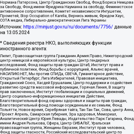
Нормана Патерсона, Центр Гражданских Свобод, Фонд Бориса Немцова
за Свободу, Фонд имени Фридриха Науманна за свободу, Феминистское
антивоенное сопротивление, Комитет независимости Ингушетии,
Прометей, Stop Occupation of Karelia, Вернись живым, Фридом Хаус,
СОТА медиа, Либерально-демократическая Лига Украины
Источник:
https://minjust.gov.ru/ru/documents/7756/
данные
на
13.05.2024
* Сведения реестра НКО, выполняющих функции
иностранного агента:
Лилит, Правозащитная группа Гражданин.Армия.Право, Нижегородский
центр немецкой и европейской культуры, Центр гендерных
исследований, Фонд защиты прав граждан Штаб, Институт права и
публичной политики, Фонд борьбы с коррупцией, Альянс врачей,
НАСИЛИЮ.НЕТ, Мы против СПИДа, СВЕЧА, Гуманитарное действие,
Открытый Петербург, Лига Избирателей, Правовая инициатива,
Гражданский Союз, Хасдей Ерушалаим, Центр поддержки и содействия
развитию средств массовой информации, Горячая Линия, В защиту
прав заключенных, Институт глобализации и социальных движений,
Центр социально-информационных инициатив Действие,
Благотворительный фонд охраны здоровья и защиты прав граждан,
Благотворительный фонд помощи осужденным и их семьям, Фонд
Тольятти, Новое время, Серебряная тайга, Так-Так-Так, Сова, центр Анна,
Проект Апрель, Самарская губерния, Эра здоровья, Мемориал,
Аналитический Центр Юрия Левады, Издательство Парк Гагарина, Фонд
имени Андрея Рылькова, Сфера, Центр СИБАЛЬТ, Уральская
правозащитная группа, Женщины Евразии, Институт прав человека,
Фонд защиты гласности, Российский исследовательский центр по