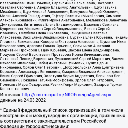
Илларионова Юлия Юрьевна, Саранг Анна Васильевна, Захарова
Светлана Сергеевна, Аверин Владимир Анатольевич, Щур Татьяна
Михайловна, Щур Николай Алексеевич, Блинушов Андрей Юрьевич,
Мосин Алексей Геннадьевич, Гефтер Валентин Михайлович, Симонов
Алексей Кириллович, Флиге Ирина Анатольевна, Мельникова Валентина
Дмитриевна, Вититинова Елена Владимировна, Баженова Светлана
Куприяновна, Максимов Сергей Владимирович, Беляев Сергей
Иванович, Голубева Елена Николаевна, Ганнушкина Светлана
Алексеевна, Закс Елена Владимировна, Буртина Елена Юрьевна, Гендель
Людмила Залмановна, Кокорина Екатерина Алексеевна, Шуманов Илья
Вячеславович, Арапова Галина Юрьевна, Свечников Анатолий
Мариевич, Прохоров Вадим Юрьевич, Шахова Елена Владимировна,
Подузов Сергей Васильевич, Протасова Ирина Вячеславовна,
Литинский Леонид Борисович, Лукашевский Сергей Маркович, Бахмин
Вячеслав Иванович, Шабад Анатолий Ефимович, Сухих Дарья
Николаевна, Орлов Олег Петрович, Добровольская Анна Дмитриевна,
Королева Александра Евгеньевна, Смирнов Владимир Александрович,
Вицин Сергей Ефимович, Золотухин Борис Андреевич, Левинсон Лев
Семенович, Локшина Татьяна Иосифовна, Орлов Олег Петрович,
Полякова Мара Федоровна, Резник Генри Маркович, Захаров Герман
Константинович
Источник:
http://unro.minjust.ru/NKOForeignAgent.aspx
данные на
24.03.2022
* Единый федеральный список организаций, в том числе
иностранных и международных организаций, признанных
в соответствии с законодательством Российской
Федерации террористическими: