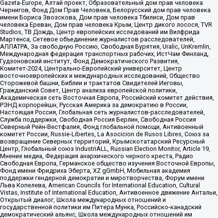
Gazeta-Europe, Алтай проект, Образовательный дом прав человека
Чернигов, Фонд Дом Прав Человека, Белорусский дом прав человека
имени Бориса Звозскова, Дом прав человека Тбилиси, Дом прав
человека Ереван, Дом прав человека Крым, Центр дикого лосося, TVR
Studios, ТВ Дождь, Центр европейских исследований им Вилфрида
Мартенса, Сетевое объединение журналистов расследователей,
АЛЛАТРА, За свободную Россию, Свободная Бурятия, Uralic, UnKremlin,
Международная федерация транспортных рабочих, ИстЧам Финланд,
Гудзоновский институт, Фонд Демократического Развития,
Комитет-2024, Центрально-Европейский университет, Центр
восточноевропейских и международных исследований, Общество
Сторожевой башни, Библии и трактатов Свидетелей Иеговы,
Гражданский Совет, Центр анализа европейской политики,
Академическая сеть Восточная Европа, Российский комитет действия,
РЭНД корпорейшн, Русская Америка за демократию в России,
Настоящая Россия, Глобальная сеть журналистов-расследователей,
Служба поддержки, Свободная Россия Берлин, Свободная Россия
Северный Рейн-Вестфалия, Фонд глобальной помощи, Антивоенный
комитет России, Russie-Libertes, La Asocicion de Rusos Libres, Союз за
возвращение Северных территорий, Крымскотатарский Ресурсный
Центр, Глобальный союз IndustriALL, Russian Election Monitor, Article 19,
Мнение медиа, Федерация анархического черного креста, Радио
Свободная Европа, Германское общество изучения Восточной Европы,
Фонд имени Фридриха Эберта, XZ gGmbH, Мобильная академия
поддержки гендерной демократии и миротворчества, Форум имени
Льва Копелева, American Councils for International Education, Cultural
Vistas, Institute of International Education, Антивоенное движение Антальи,
Открытый диалог, Школа международных отношений и
государственной политики им Питера Мунка, Российско-канадский
демократический альянс, Школа международных отношений им