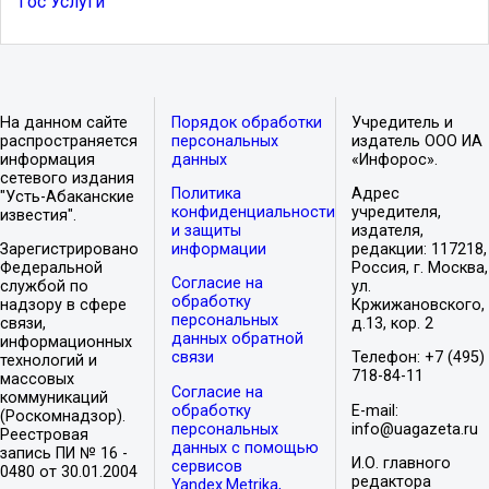
Гос Услуги
На данном сайте
Порядок обработки
Учредитель и
распространяется
персональных
издатель ООО ИА
информация
данных
«Инфорос».
сетевого издания
Политика
Адрес
"Усть-Абаканские
конфиденциальности
учредителя,
известия".
и защиты
издателя,
Зарегистрировано
информации
редакции: 117218,
Федеральной
Россия, г. Москва,
Согласие на
службой по
ул.
обработку
надзору в сфере
Кржижановского,
персональных
связи,
д.13, кор. 2
данных обратной
информационных
связи
Телефон: +7 (495)
технологий и
718-84-11
массовых
Согласие на
коммуникаций
обработку
E-mail:
(Роскомнадзор).
персональных
info@uagazeta.ru
Реестровая
данных с помощью
запись ПИ № 16 -
И.О. главного
сервисов
0480 от 30.01.2004
редактора
Yandex.Metrika,