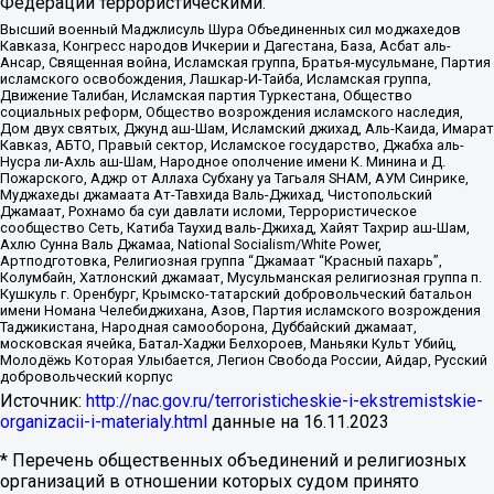
Федерации террористическими:
Высший военный Маджлисуль Шура Объединенных сил моджахедов
Кавказа, Конгресс народов Ичкерии и Дагестана, База, Асбат аль-
Ансар, Священная война, Исламская группа, Братья-мусульмане, Партия
исламского освобождения, Лашкар-И-Тайба, Исламская группа,
Движение Талибан, Исламская партия Туркестана, Общество
социальных реформ, Общество возрождения исламского наследия,
Дом двух святых, Джунд аш-Шам, Исламский джихад, Аль-Каида, Имарат
Кавказ, АБТО, Правый сектор, Исламское государство, Джабха аль-
Нусра ли-Ахль аш-Шам, Народное ополчение имени К. Минина и Д.
Пожарского, Аджр от Аллаха Субхану уа Тагьаля SHAM, АУМ Синрике,
Муджахеды джамаата Ат-Тавхида Валь-Джихад, Чистопольский
Джамаат, Рохнамо ба суи давлати исломи, Террористическое
сообщество Сеть, Катиба Таухид валь-Джихад, Хайят Тахрир аш-Шам,
Ахлю Сунна Валь Джамаа, National Socialism/White Power,
Артподготовка, Религиозная группа “Джамаат “Красный пахарь”,
Колумбайн, Хатлонский джамаат, Мусульманская религиозная группа п.
Кушкуль г. Оренбург, Крымско-татарский добровольческий батальон
имени Номана Челебиджихана, Азов, Партия исламского возрождения
Таджикистана, Народная самооборона, Дуббайский джамаат,
московская ячейка, Батал-Хаджи Белхороев, Маньяки Культ Убийц,
Молодёжь Которая Улыбается, Легион Свобода России, Айдар, Русский
добровольческий корпус
Источник:
http://nac.gov.ru/terroristicheskie-i-ekstremistskie-
organizacii-i-materialy.html
данные на
16.11.2023
* Перечень общественных объединений и религиозных
организаций в отношении которых судом принято