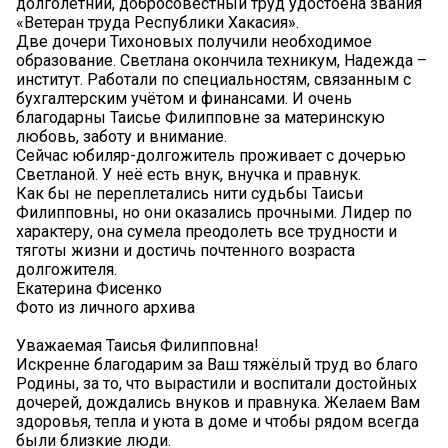
долголетний, добросовестный труд удостоена звания
«Ветеран труда Республики Хакасия».
Две дочери Тихоновых получили необходимое
образование. Светлана окончила техникум, Надежда –
институт. Работали по специальностям, связанным с
бухгалтерским учётом и финансами. И очень
благодарны Таисье Филипповне за материнскую
любовь, заботу и внимание.
Сейчас юбиляр-долгожитель проживает с дочерью
Светланой. У неё есть внук, внучка и правнук.
Как бы не переплетались нити судьбы Таисьи
Филипповны, но они оказались прочными. Лидер по
характеру, она сумела преодолеть все трудности и
тяготы жизни и достичь почтенного возраста
долгожителя.
Екатерина Фисенко
Фото из личного архива
Уважаемая Таисья Филипповна!
Искренне благодарим за Ваш тяжёлый труд во благо
Родины, за то, что вырастили и воспитали достойных
дочерей, дождались внуков и правнука. Желаем Вам
здоровья, тепла и уюта в доме и чтобы рядом всегда
были близкие люди.