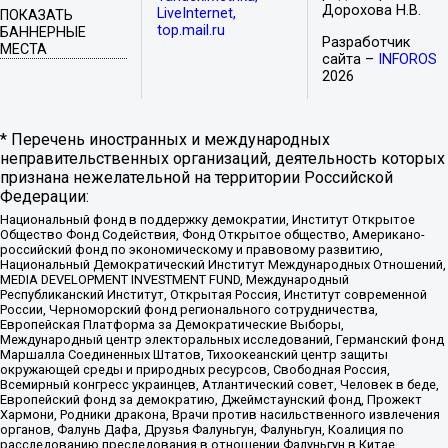
Дорохова Н.В.
LiveInternet,
ПОКАЗАТЬ
top.mail.ru
БАННЕРНЫЕ
Разработчик
МЕСТА
сайта –
INFOROS
2026
* Перечень иностранных и международных
неправительственных организаций, деятельность которых
признана нежелательной на территории Российской
Федерации:
Национальный фонд в поддержку демократии, Институт Открытое
Общество Фонд Содействия, Фонд Открытое общество, Американо-
российский фонд по экономическому и правовому развитию,
Национальный Демократический Институт Международных Отношений,
MEDIA DEVELOPMENT INVESTMENT FUND, Международный
Республиканский Институт, Открытая Россия, Институт современной
России, Черноморский фонд регионального сотрудничества,
Европейская Платформа за Демократические Выборы,
Международный центр электоральных исследований, Германский фонд
Маршалла Соединенных Штатов, Тихоокеанский центр защиты
окружающей среды и природных ресурсов, Свободная Россия,
Всемирный конгресс украинцев, Атлантический совет, Человек в беде,
Европейский фонд за демократию, Джеймстаунский фонд, Прожект
Хармони, Родники дракона, Врачи против насильственного извлечения
органов, Фалунь Дафа, Друзья Фалуньгун, Фалуньгун, Коалиция по
расследованию преследования в отношении Фалуньгун в Китае,