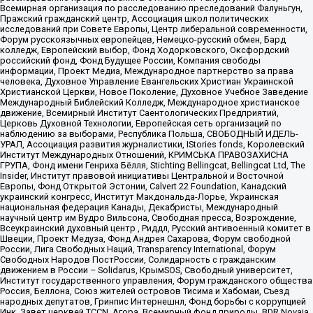
Всемирная организация по расследованию преследований Фалуньгун,
Пражский гражданский центр, Ассоциация школ политических
исследований при Совете Европы, Центр либеральной современности,
Форум русскоязычных европейцев, Немецко-русский обмен, Бард
колледж, Европейский выбор, Фонд Ходорковского, Оксфордский
российский фонд, Фонд Будущее России, Компания свободы
информации, Проект Медиа, Международное партнерство за права
человека, Духовное Управление Евангельских Христиан Украинской
Христианской Церкви, Новое Поколение, Духовное Учебное Заведение
Международный Библейский Колледж, Международное христианское
движение, Всемирный Институт Саентологических Предприятий,
Церковь Духовной Технологии, Европейская сеть организаций по
наблюдению за выборами, Республика Польша, СВОБОДНЫЙ ИДЕЛЬ-
УРАЛ, Ассоциация развития журналистики, IStories fonds, Королевский
Институт Международных Отношений, КРИМСЬКА ПРАВОЗАХИСНА
ГРУПА, Фонд имени Генриха Бёлля, Stichting Bellingcat, Bellingcat Ltd, The
Insider, Институт правовой инициативы Центральной и Восточной
Европы, Фонд Открытой Эстонии, Calvert 22 Foundation, Канадский
украинский конгресс, Институт Макдональда-Лорье, Украинская
национальная федерация Канады, Декабристы, Международный
научный центр им Вудро Вильсона, Свободная пресса, Возрождение,
Всеукраинский духовный центр , Риддл, Русский антивоенный комитет в
Швеции, Проект Медуза, Фонд Андрея Сахарова, Форум свободной
России, Лига Свободных Наций, Transparеncy International, Форум
Свободных Народов ПостРоссии, Солидарность с гражданским
движением в России – Solidarus, КрымSOS, Свободный университет,
Институт государственного управления, Форум гражданского общества
Россия, Беллона, Союз жителей островов Тисима и Хабомаи, Съезд
народных депутатов, Гринпис Интернешнл, Фонд борьбы с коррупцией
Инк, Завет церквей TCCN, Агора, Всемирный фонд природы, BDR Novaja