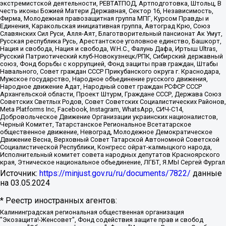
экстремистской деятельности, РЕВТАТПОД, Артподготовка, Штольц, В
честь иконы Божией Матери Державная, Сектор 16, Независимость,
Фирма, Молодежная правозащитная группа МПГ, Курсом Правды и
Единения, Каракольская инициативная группа, Автоград Крю, Союз
Славянских Сил Руси, Алля-Аят, Благотворительный пансионат Ак Умут,
Русская республика Русь, Арестантское уголовное единство, Башкорт,
Нация и свобода, Нация и свобода, W.H.С., Фалунь Дафа, Иртыш Ultras,
Русский Патриотический клуб-Новокузнецк/РПК, Сибирский державный
союз, Фонд борьбы с коррупцией, Фонд защиты прав граждан, Штабы
Навального, Совет граждан СССР Прикубанского округа г. Краснодара,
Мужское государство, Народное объединение русского движения,
Народное движение Адат, Народный совет граждан РСФСР СССР
Архангельской области, Проект Штурм, Граждане СССР, Держава Союз
Советских Светлых Родов, Совет Советских Социалистических Районов,
Meta Platforms Inc, Facebook, Instagram, WhatsApp, СИЧ-С14,
Добровольческое Движение Организации украинских националистов,
Черный Комитет, Татарстанское Региональное Всетатарское
общественное движение, Невоград, Молодежное Демократическое
Движение Весна, Верховный Совет Татарской Автономной Советской
Социалистической Республики, Конгресс ойрат-калмыцкого народа,
Исполнительный комитет совета народных депутатов Красноярского
края, Этническое национальное объединение, ЛГБТ, Я.МЫ Сергей Фургал
Источник:
https://minjust.gov.ru/ru/documents/7822/
данные
на
03.05.2024
* Реестр иностранных агентов:
Калининградская региональная общественная организация "Экозащита!-Женсовет", Фонд содействия защите прав и свобод граждан "Общественный вердикт", Фонд "Институт Развития Свободы Информации", Частное учреждение "Информационное агентство МЕМО. РУ", Региональная общественная организация "Общественная комиссия по сохранению наследия академика Сахарова", Фонд поддержки свободы прессы, Санкт-Петербургская общественная правозащитная организация "Гражданский контроль", Межрегиональная общественная организация "Информационно-просветительский центр "Мемориал", Региональный Фонд "Центр Защиты Прав Средств Массовой Информации", с 05.12.2023 Фонд "Центр Защиты Прав Средств массовой информации", Региональная общественная благотворительная организация помощи беженцам и мигрантам "Гражданское содействие", Негосударственное образовательное учреждение дополнительного профессионального образования (повышение квалификации) специалистов "АКАДЕМИЯ ПО ПРАВАМ ЧЕЛОВЕКА", Свердловская региональная общественная организация "Сутяжник", Автономная некоммерческая организация "Центр независимых социологических исследований", Союз общественных объединений "Российский исследовательский центр по правам человека", Региональное общественное учреждение научно-информационный центр "МЕМОРИАЛ", Некоммерческая организация "Фонд защиты гласности", Автономная некоммерческая организация "Институт прав человека", Городская общественная организация "Екатеринбургское общество "МЕМОРИАЛ", Городская общественная организация "Рязанское историко-просветительское и правозащитное общество "Мемориал" (Рязанский Мемориал), Челябинский региональный орган общественной самодеятельности – женское общественное объединение "Женщины Евразии", Челябинский региональный орган общественной самодеятельности "Уральская правозащитная группа", Фонд содействия защите здоровья и социальной справедливости имени Андрея Рылькова, Автономная Некоммерческая Организация "Аналитический Центр Юрия Левады", Автономная некоммерческая организация социальной поддержки населения "Проект Апрель", Региональная общественная организация помощи женщинам и детям, находящимся в кризисной ситуации "Информационно-методический центр "Анна", Фонд содействия развитию массовых коммуникаций и правовому просвещению "Так-так-Так", Фонд содействия устойчивому развитию "Серебряная тайга", Свердловский региональный общественный фонд социальных проектов "Новое время", "Idel.Реалии", Кавказ.Реалии, Крым.Реалии, Телеканал Настоящее Время, Татаро-башкирская служба Радио Свобода (Azatliq Radiosi), Радио Свободная Европа/Радио Свобода (PCE/PC), "Сибирь.Реалии", "Фактограф", Благотворительный фонд помощи осужденным и их семьям, Автономная некоммерческая организация "Институт глобализации и социальных движений", Фонд "В защиту прав заключенных", Частное учреждение "Центр поддержки и содействия развитию средств массовой информации", Пензенский региональный общественный благотворительный фонд "Гражданский союз", "Север.Реалии", Некоммерческая организация Фонд "Правовая инициатива", Общество с ограниченной ответственностью "Радио Свободная Европа/Радио Свобода", Чешское информационное агентство "MEDIUM-ORIENT", Красноярская региональная общественная организация "Мы против СПИДа", Камалягин Денис Николаевич, Маркелов Сергей Евгеньевич, Пономарев Лев Александрович, Савицкая Людмила Алексеевна, Автономная некоммерческая организация "Центр по работе с проблемой насилия "НАСИЛИЮ.НЕТ", Межрегиональный профессиональный союз работников здравоохранения "Альянс врачей", Юридическое лицо, зарегистрированное в Латвийской Республике, SIA "Medusa Project" (регистрационный номер 40103797863, дата регистрации 10.06.2014), Некоммерческая организация "Фонд по борьбе с коррупцией", Автономная некоммерческая организация "Институт права и публичной политики", Баданин Роман Сергеевич, Гликин Максим Александрович, Железнова Мария Михайловна, Лукьянова Юлия Сергеевна, Маетная Елизавета Витальевна, Маняхин Петр Борисович, Чуракова Ольга Владимировна, Ярош Юлия Петровна, Юридическое лицо "The Insider SIA", зарегистрированное в Риге, Латвийская Республика (дата регистрации 26.06.2015), являющееся администратором доменного имени интернет-издания "The Insider SIA", https://theins.ru, Постернак Алексей Евгеньевич, Рубин Михаил Аркадьевич, Анин Роман Александрович, Юридическое лицо Istories fonds, зарегистрированное в Латвийской Республике (регистрационный номер 50008295751, дата регистрации 24.02.2020), Великовский Дмитрий Александрович, Долинина Ирина Николаевна, Мароховская Алеся Алексеевна, Шлейнов Роман Юрьевич, Шмагун Олеся Валентиновна, Общество с ограниченной ответственностью "Альтаир 2021", Общество с ограниченной ответственностью "Вега 2021", Общество с ограниченной ответственностью "Главный редактор 2021", Общество с ограниченной ответственностью "Ромашки монолит", Важенков Артем Валерьевич, Ивановская областная общественная организация "Центр гендерных исследований", Гурман Юрий Альбертович, Медиапроект "ОВД-Инфо", Егоров Владимир Владимирович, Жилинский Владимир Александрович, Общество с ограниченной ответственностью "ЗП", Иванова София Юрьевна, Карезина Инна Павловна, Кильтау Екатерина Викторовна, Петров Алексей Викторович, Пискунов Сергей Евгеньевич, Смирнов Сергей Сергеевич, Тихонов Михаил Сергеевич, Общество с ограниченной ответственностью "ЖУРНАЛИСТ-ИНОСТРАННЫЙ АГЕНТ", Арапова Галина Юрьевна, Вольтская Татьяна Анатольевна, Американская компания "Mason G.E.S. Anonymous Foundation" (США), являющаяся владельцем интернет-издания https://mnews.world/, Компания "Stichting Bellingcat", зарегистрированная в Нидерландах (дата регистрации 11.07.2018), Захаров Андрей Вячеславович, Клепиковская Екатерина Дмитриевна, Общество с ограниченной ответственностью "МЕМО", Перл Роман Александрович, Симонов Евгений Алексеевич, Соловьева Елена Анатольевна, Сотников Даниил Владимирович, Сурначева Елизавета Дмитриевна, Автономная некоммерческая организация по защите прав человека и информированию населения "Якутия – Наше Мнение", Общество с ограниченной ответственностью "Москоу диджитал медиа", с 26.01.2023 Общество с ограниченной ответственностью "Чайка Белые сады", Ветошкина Валерия Валерьевна, Заговора Максим Александрович, Межрегиональное общественное движение "Российская ЛГБТ - сеть", Оленичев Максим Владимирович, Павлов Иван Юрьевич, Скворцова Елена Сергеевна, Общество с ограниченной ответственностью "Как бы инагент", Кочетков Игорь Викторович, Общество с ограниченной ответственностью "Честные выборы", Еланчик Олег Александрович, Общество с ограниченной ответственностью "Нобелевский призыв", Гималова Регина Эмилевна, Григорьев Андрей Валерьевич, Григорьева Алина Александровна, Ассоциация по содействию защите прав призывников, альтернативнослужащих и военнослужащих "Правозащитная группа "Гражданин.Армия.Право", Хисамова Регина Фаритовна, Автономная некоммерческая организация по реализации социально-правовых программ "Лилит", Дальневосточное общественное движение "Маяк", Санкт-Петербургская ЛГБТ-инициативная группа "Выход", Инициативная группа ЛГБТ+ "Реверс", Алексеев Андрей Викторович, Бекбулатова Таисия Львовна, Беляев Иван Михайлович, Владыкина Елена Сергеевна, Гельман Марат Александрович, Никульшина Вероника Юрьевна, Толоконникова Надежда Андреевна, Шендерович Виктор Анатольевич, Общество с ограниченной ответственностью "Данное сообщение", Общество с ограниченной ответственностью Издательский дом "Новая глава", Айнбиндер Александра Александровна, Московский комьюнити-центр для ЛГБТ+инициатив, Благотворительный фонд развития филантропии, Deutsche Welle (Германия, Kurt-Schumacher-Strasse 3, 53113 Bonn), Борзунова Мария Михайловна, Воробьев Виктор Викторович, Голубева Анна Львовна, Константинова Алла Михайловна, Малкова Ирина Владимировна, Мурадов Мурад Абдулгалимович, Осетинская Елизавета Николаевна, Понасенков Евгений Николаевич, Ганапольский Матвей Юрьевич, Киселев Евгений Алексеевич, Борухович Ирина Григорьевна, Дремин Иван Тимофеевич, Дубровский Дмитрий Викторович, Красноярская региональная общественная организация поддержки и развития альтернативных образовательных технологий и межкультурных коммуникаций "ИНТЕРРА", Маяковская Екатерина Алексеевна, Фейгин Марк Захарович, Филимонов Андрей Викторович, Дзугкоева Регина Николаевна, Доброхотов Роман Александрович, Дудь Юрий Александрович, Елкин Сергей Владимирович, Кругликов Кирилл Игоревич, Сабунаева Мария Леонидовна, Семенов Алексей Владимирович, Шаинян Карен Багратович, Шульман Екатерина Михайловна, Асафьев Артур Валерьевич, Вахштайн Виктор Семенович, Венедиктов Алексей Алексеевич, Лушникова Екатерина Евгеньевна, Волков Леонид Михайлович, Невзоров Александр Глебович, Пархоменко Сергей Борисович, Сироткин Ярослав Николаевич, Кара-Мурза Владимир Владимирович, Баранова Наталья Владимировна, Гозман Леонид Яковлевич, Кагарлицкий Борис Юльевич, Климарев Михаил Валерьевич, Милов Владимир Станиславович, Автономная некоммерческая организация Краснодарский центр современного искусства "Типография", Моргенштерн Алишер Тагирович, Соболь Любовь Эдуардовна, Общество с ограниченной ответственностью "ЛИЗА НОРМ", Каспаров Гарри Кимович, Ходорковский Михаил Борисович, Общество с ограниченной ответственностью "Апрельские тезисы", Данилович Ирина Брониславовна, Кашин Олег Владимирович, Петров Николай Владимирович, Пивоваров Алексей Владимирович, Соколов Михаил Владимирович, Цветкова Юлия Владимировна, Чичваркин Евгений Александрович, Комитет против пыток/Команда против пыток, Общество с ограниченной ответственностью "Первый научный", Общество с ограниченной ответственностью "Вертолет и ко", Белоцерковская Вероника Борисовна, Кац Максим Евгеньевич, Лазарева Татьяна Юрьевна, Шаведдинов Руслан Табризович, Яшин Илья Валерьевич, Общество с ограниченной ответственностью "Иноагент ААВ", Алешковский Дмитрий Петрович, Альбац Евгения Марковна, Быков Дмитрий Львович, Галямина Юлия Евгеньевна, Лойко Сергей Леонидович, Мартынов Кирилл Константинович, Медведев Сергей Александрович, Крашенинников Федор Геннадиевич, Гордеева Катерина Вл