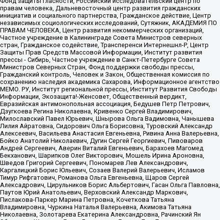
Фонд защиты гласности, Российский исследовательский центр по
правам человека, Дальневосточный центр развития гражданских
инициатив и социального партнерства, Гражданское действие, Центр
независимых социологических исследований, Сутяжник, АКАДЕМИЯ ПО
ПРАВАМ ЧЕЛОВЕКА, Центр развития некоммерческих организаций,
Частное учреждение в Калининграде Совета Министров северных
стран, Гражданское содействие, Трансперенси Интернешнл-Р, Центр
Защиты Прав Средств Массовой Информации, Институт развития
прессы - Сибирь, Частное учреждение в Санкт-Петербурге Совета
Министров Северных Стран, Фонд поддержки свободы прессы,
Гражданский контроль, Человек и Закон, Общественная комиссия по
сохранению наследия академика Сахарова, Информационное агентство
МЕМО. РУ, Институт региональной прессы, Институт Развития Свободы
Информации, Экозащита!-Женсовет, Общественный вердикт,
Евразийская антимонопольная ассоциация, Бедушев Петр Петрович,
Дзугкоева Регина Николаевна, Кривенко Сергей Владимирович,
Милославский Павел Юрьевич, Шнырова Ольга Вадимовна, Чанышева
Лилия Айратовна, Сидорович Ольга Борисовна, Туровский Александр
Алексеевич, Васильева Анастасия Евгеньевна, Ривина Анна Валерьевна,
Бойко Анатолий Николаевич, Дугин Сергей Георгиевич, Пивоваров
Андрей Сергеевич, Аверин Виталий Евгеньевич, Барахоев Магомед
Бекханович, Шарипков Олег Викторович, Мошель Ирина Ароновна,
Шведов Григорий Сергеевич, Пономарев Лев Александрович,
Каргалицкий Борис Юльевич, Созаев Валерий Валерьевич, Исламов
Тимур Рифгатович, Романова Ольга Евгеньевна, Щаров Сергей
Алексадрович, Цирульников Борис Альбертович, Гасан Ольга Павловна,
Паутов Юрий Анатольевич, Верховский Александр Маркович,
Пислакова-Паркер Марина Петровна, Кочеткова Татьяна
Владимировна, Чуркина Наталья Валерьевна, Акимова Татьяна
Николаевна, Золотарева Екатерина Александровна, Рачинский Ян