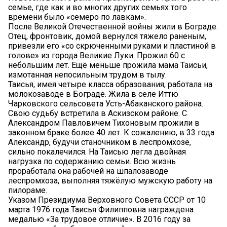
семье, где как и во многих других семьях того
времени было «семеро по лавкам».
После Великой Отечественной войны жили в Бограде.
Отец, фронтовик, домой вернулся тяжело раненым,
привезли его «со скрюченными руками и пластиной в
голове» из города Великие Луки. Прожил 60 с
небольшим лет. Ещё меньше прожила мама Таисьи,
измотанная непосильным трудом в тылу.
Таисья, имея четыре класса образования, работала на
молокозаводе в Бограде. Жила в селе Иттю
Чарковского сельсовета Усть-Абаканского района.
Свою судьбу встретила в Аскизском районе. С
Александром Павловичем Тихоновым прожили в
законном браке более 40 лет. К сожалению, в 33 года
Александр, будучи станочником в леспромхозе,
сильно покалечился. На Таисью легла двойная
нагрузка по содержанию семьи. Всю жизнь
проработала она рабочей на шпалозаводе
леспромхоза, выполняя тяжёлую мужскую работу на
пилораме.
Указом Президиума Верховного Совета СССР от 10
марта 1976 года Таисья Филипповна награждена
медалью «За трудовое отличие». В 2016 году за