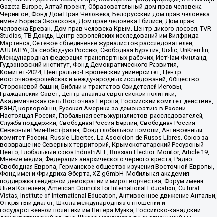
Gazeta-Europe, Алтай проект, Образовательный дом прав человека
Чернигов, Фонд Дом Прав Человека, Белорусский дом прав человека
имени Бориса Звозскова, Дом прав человека Тбилиси, Дом прав
человека Ереван, Дом прав человека Крым, Центр дикого лосося, TVR
Studios, ТВ Дождь, Центр европейских исследований им Вилфрида
Мартенса, Сетевое объединение журналистов расследователей,
АЛЛАТРА, За свободную Россию, Свободная Бурятия, Uralic, UnKremlin,
Международная федерация транспортных рабочих, ИстЧам Финланд,
Гудзоновский институт, Фонд Демократического Развития,
Комитет-2024, Центрально-Европейский университет, Центр
восточноевропейских и международных исследований, Общество
Сторожевой башни, Библии и трактатов Свидетелей Иеговы,
Гражданский Совет, Центр анализа европейской политики,
Академическая сеть Восточная Европа, Российский комитет действия,
РЭНД корпорейшн, Русская Америка за демократию в России,
Настоящая Россия, Глобальная сеть журналистов-расследователей,
Служба поддержки, Свободная Россия Берлин, Свободная Россия
Северный Рейн-Вестфалия, Фонд глобальной помощи, Антивоенный
комитет России, Russie-Libertes, La Asocicion de Rusos Libres, Союз за
возвращение Северных территорий, Крымскотатарский Ресурсный
Центр, Глобальный союз IndustriALL, Russian Election Monitor, Article 19,
Мнение медиа, Федерация анархического черного креста, Радио
Свободная Европа, Германское общество изучения Восточной Европы,
Фонд имени Фридриха Эберта, XZ gGmbH, Мобильная академия
поддержки гендерной демократии и миротворчества, Форум имени
Льва Копелева, American Councils for International Education, Cultural
Vistas, Institute of International Education, Антивоенное движение Антальи,
Открытый диалог, Школа международных отношений и
государственной политики им Питера Мунка, Российско-канадский