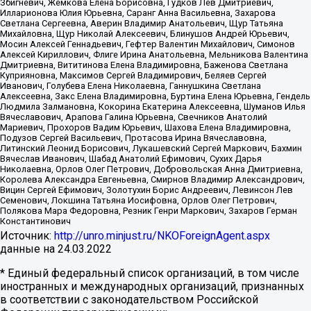
Збигневич, Жемкова Елена Борисовна, Гудков Лев Дмитриевич,
Илларионова Юлия Юрьевна, Саранг Анна Васильевна, Захарова
Светлана Сергеевна, Аверин Владимир Анатольевич, Щур Татьяна
Михайловна, Щур Николай Алексеевич, Блинушов Андрей Юрьевич,
Мосин Алексей Геннадьевич, Гефтер Валентин Михайлович, Симонов
Алексей Кириллович, Флиге Ирина Анатольевна, Мельникова Валентина
Дмитриевна, Вититинова Елена Владимировна, Баженова Светлана
Куприяновна, Максимов Сергей Владимирович, Беляев Сергей
Иванович, Голубева Елена Николаевна, Ганнушкина Светлана
Алексеевна, Закс Елена Владимировна, Буртина Елена Юрьевна, Гендель
Людмила Залмановна, Кокорина Екатерина Алексеевна, Шуманов Илья
Вячеславович, Арапова Галина Юрьевна, Свечников Анатолий
Мариевич, Прохоров Вадим Юрьевич, Шахова Елена Владимировна,
Подузов Сергей Васильевич, Протасова Ирина Вячеславовна,
Литинский Леонид Борисович, Лукашевский Сергей Маркович, Бахмин
Вячеслав Иванович, Шабад Анатолий Ефимович, Сухих Дарья
Николаевна, Орлов Олег Петрович, Добровольская Анна Дмитриевна,
Королева Александра Евгеньевна, Смирнов Владимир Александрович,
Вицин Сергей Ефимович, Золотухин Борис Андреевич, Левинсон Лев
Семенович, Локшина Татьяна Иосифовна, Орлов Олег Петрович,
Полякова Мара Федоровна, Резник Генри Маркович, Захаров Герман
Константинович
Источник:
http://unro.minjust.ru/NKOForeignAgent.aspx
данные на
24.03.2022
* Единый федеральный список организаций, в том числе
иностранных и международных организаций, признанных
в соответствии с законодательством Российской