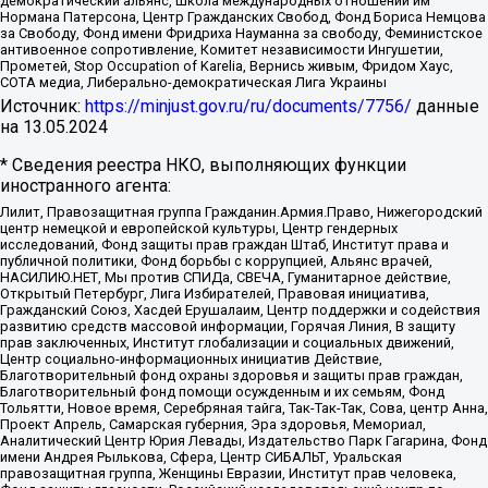
демократический альянс, Школа международных отношений им
Нормана Патерсона, Центр Гражданских Свобод, Фонд Бориса Немцова
за Свободу, Фонд имени Фридриха Науманна за свободу, Феминистское
антивоенное сопротивление, Комитет независимости Ингушетии,
Прометей, Stop Occupation of Karelia, Вернись живым, Фридом Хаус,
СОТА медиа, Либерально-демократическая Лига Украины
Источник:
https://minjust.gov.ru/ru/documents/7756/
данные
на
13.05.2024
* Сведения реестра НКО, выполняющих функции
иностранного агента:
Лилит, Правозащитная группа Гражданин.Армия.Право, Нижегородский
центр немецкой и европейской культуры, Центр гендерных
исследований, Фонд защиты прав граждан Штаб, Институт права и
публичной политики, Фонд борьбы с коррупцией, Альянс врачей,
НАСИЛИЮ.НЕТ, Мы против СПИДа, СВЕЧА, Гуманитарное действие,
Открытый Петербург, Лига Избирателей, Правовая инициатива,
Гражданский Союз, Хасдей Ерушалаим, Центр поддержки и содействия
развитию средств массовой информации, Горячая Линия, В защиту
прав заключенных, Институт глобализации и социальных движений,
Центр социально-информационных инициатив Действие,
Благотворительный фонд охраны здоровья и защиты прав граждан,
Благотворительный фонд помощи осужденным и их семьям, Фонд
Тольятти, Новое время, Серебряная тайга, Так-Так-Так, Сова, центр Анна,
Проект Апрель, Самарская губерния, Эра здоровья, Мемориал,
Аналитический Центр Юрия Левады, Издательство Парк Гагарина, Фонд
имени Андрея Рылькова, Сфера, Центр СИБАЛЬТ, Уральская
правозащитная группа, Женщины Евразии, Институт прав человека,