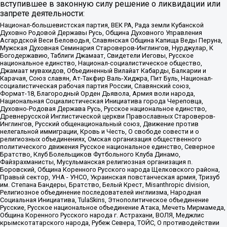
вступившее в законную силу решение о ликвидации или
запрете деятельности:
Национал-большевистская партия, ВЕК РА, Рада земли Кубанской
Духовно Родовой Державы Русь, Община Духовного Управления
Асгардской Веси Беловодья, Славянская Община Капища Веды Перуна,
Мужская Духовная Семинария Староверов-Инглингов, Нурджулар, К
Богодержавию, Таблиги Джамаат, Свидетели Иеговы, Русское
национальное единство, Национал-социалистическое общество,
Джамаат мувахидов, Объединенный Вилайат Кабарды, Балкарии и
Карачая, Союз славян, Ат-Такфир Валь-Хиджра, Пит Буль, Национал-
социалистическая рабочая партия России, Славянский союз,
Формат-18, Благородный Орден Дьявола, Армия воли народа,
Национальная Социалистическая Инициатива города Череповца,
Духовно-Родовая Держава Русь, Русское национальное единство,
Древнерусской Инглистической церкви Православных Староверов-
Инглингов, Русский общенациональный союз, Движение против
нелегальной иммиграции, Кровь и Честь, О свободе совести и о
религиозных объединениях, Омская организация общественного
политического движения Русское национальное единство, Северное
Братство, Клуб Болельщиков Футбольного Клуба Динамо,
Файзрахманисты, Мусульманская религиозная организация п.
Боровский, Община Коренного Русского народа Щелковского района,
Правый сектор, УНА - УНСО, Украинская повстанческая армия, Тризуб
им. Степана Бандеры, Братство, Белый Крест, Misanthropic division,
Религиозное объединение последователей инглиизма, Народная
Социальная Инициатива, TulaSkins, Этнополитическое объединение
Русские, Русское национальное объединение Атака, Мечеть Мирмамеда,
Община Коренного Русского народа г. Астрахани, ВОЛЯ, Меджлис
крымскотатарского народа, Рубеж Севера, ТОЙС, О противодействии