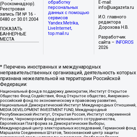
обработку
E-mail:
(Роскомнадзор).
персональных
info@uagazeta.ru
Реестровая
данных с помощью
запись ПИ № 16 -
И.О. главного
сервисов
0480 от 30.01.2004
редактора
Yandex.Metrika,
Дорохова Н.В.
LiveInternet,
ПОКАЗАТЬ
top.mail.ru
БАННЕРНЫЕ
Разработчик
МЕСТА
сайта –
INFOROS
2026
* Перечень иностранных и международных
неправительственных организаций, деятельность которых
признана нежелательной на территории Российской
Федерации:
Национальный фонд в поддержку демократии, Институт Открытое
Общество Фонд Содействия, Фонд Открытое общество, Американо-
российский фонд по экономическому и правовому развитию,
Национальный Демократический Институт Международных Отношений,
MEDIA DEVELOPMENT INVESTMENT FUND, Международный
Республиканский Институт, Открытая Россия, Институт современной
России, Черноморский фонд регионального сотрудничества,
Европейская Платформа за Демократические Выборы,
Международный центр электоральных исследований, Германский фонд
Маршалла Соединенных Штатов, Тихоокеанский центр защиты