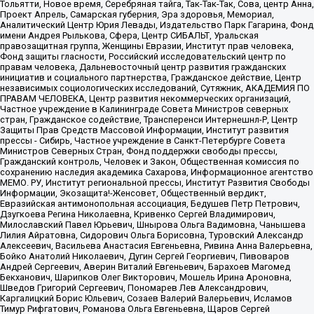
Тольятти, Новое время, Серебряная тайга, Так-Так-Так, Сова, центр Анна,
Проект Апрель, Самарская губерния, Эра здоровья, Мемориал,
Аналитический Центр Юрия Левады, Издательство Парк Гагарина, Фонд
имени Андрея Рылькова, Сфера, Центр СИБАЛЬТ, Уральская
правозащитная группа, Женщины Евразии, Институт прав человека,
Фонд защиты гласности, Российский исследовательский центр по
правам человека, Дальневосточный центр развития гражданских
инициатив и социального партнерства, Гражданское действие, Центр
независимых социологических исследований, Сутяжник, АКАДЕМИЯ ПО
ПРАВАМ ЧЕЛОВЕКА, Центр развития некоммерческих организаций,
Частное учреждение в Калининграде Совета Министров северных
стран, Гражданское содействие, Трансперенси Интернешнл-Р, Центр
Защиты Прав Средств Массовой Информации, Институт развития
прессы - Сибирь, Частное учреждение в Санкт-Петербурге Совета
Министров Северных Стран, Фонд поддержки свободы прессы,
Гражданский контроль, Человек и Закон, Общественная комиссия по
сохранению наследия академика Сахарова, Информационное агентство
МЕМО. РУ, Институт региональной прессы, Институт Развития Свободы
Информации, Экозащита!-Женсовет, Общественный вердикт,
Евразийская антимонопольная ассоциация, Бедушев Петр Петрович,
Дзугкоева Регина Николаевна, Кривенко Сергей Владимирович,
Милославский Павел Юрьевич, Шнырова Ольга Вадимовна, Чанышева
Лилия Айратовна, Сидорович Ольга Борисовна, Туровский Александр
Алексеевич, Васильева Анастасия Евгеньевна, Ривина Анна Валерьевна,
Бойко Анатолий Николаевич, Дугин Сергей Георгиевич, Пивоваров
Андрей Сергеевич, Аверин Виталий Евгеньевич, Барахоев Магомед
Бекханович, Шарипков Олег Викторович, Мошель Ирина Ароновна,
Шведов Григорий Сергеевич, Пономарев Лев Александрович,
Каргалицкий Борис Юльевич, Созаев Валерий Валерьевич, Исламов
Тимур Рифгатович, Романова Ольга Евгеньевна, Щаров Сергей