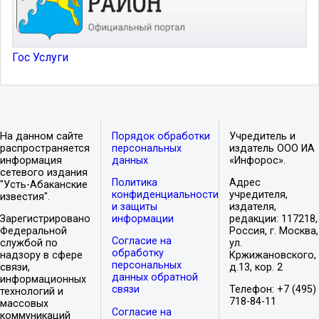
Гос Услуги
На данном сайте
Порядок обработки
Учредитель и
распространяется
персональных
издатель ООО ИА
информация
данных
«Инфорос».
сетевого издания
Политика
Адрес
"Усть-Абаканские
конфиденциальности
учредителя,
известия".
и защиты
издателя,
Зарегистрировано
информации
редакции: 117218,
Федеральной
Россия, г. Москва,
Согласие на
службой по
ул.
обработку
надзору в сфере
Кржижановского,
персональных
связи,
д.13, кор. 2
данных обратной
информационных
связи
Телефон: +7 (495)
технологий и
718-84-11
массовых
Согласие на
коммуникаций