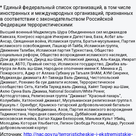
* Единый федеральный список организаций, в том числе
иностранных и международных организаций, признанных
в соответствии с законодательством Российской
Федерации террористическими:
Высший военный Маджлисуль Шура Объединенных сил моджахедов
Кавказа, Конгресс народов Ичкерии и Дагестана, База, Асбат аль-
Ансар, Священная война, Исламская группа, Братья-мусульмане, Партия
исламского освобождения, Лашкар-И-Тайба, Исламская группа,
Движение Талибан, Исламская партия Туркестана, Общество
социальных реформ, Общество возрождения исламского наследия,
Дом двух святых, Джунд аш-Шам, Исламский джихад, Аль-Каида, Имарат
Кавказ, АБТО, Правый сектор, Исламское государство, Джабха аль-
Нусра ли-Ахль аш-Шам, Народное ополчение имени К. Минина и Д.
Пожарского, Аджр от Аллаха Субхану уа Тагьаля SHAM, АУМ Синрике,
Муджахеды джамаата Ат-Тавхида Валь-Джихад, Чистопольский
Джамаат, Рохнамо ба суи давлати исломи, Террористическое
сообщество Сеть, Катиба Таухид валь-Джихад, Хайят Тахрир аш-Шам,
Ахлю Сунна Валь Джамаа, National Socialism/White Power,
Артподготовка, Религиозная группа “Джамаат “Красный пахарь”,
Колумбайн, Хатлонский джамаат, Мусульманская религиозная группа п.
Кушкуль г. Оренбург, Крымско-татарский добровольческий батальон
имени Номана Челебиджихана, Азов, Партия исламского возрождения
Таджикистана, Народная самооборона, Дуббайский джамаат,
московская ячейка, Батал-Хаджи Белхороев, Маньяки Культ Убийц,
Молодёжь Которая Улыбается, Легион Свобода России, Айдар, Русский
добровольческий корпус
Источник:
http://nac.gov.ru/terroristicheskie-i-ekstremistskie-