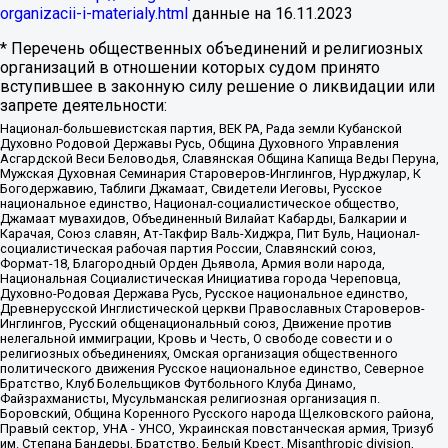
organizacii-i-materialy.html
данные на
16.11.2023
* Перечень общественных объединений и религиозных
организаций в отношении которых судом принято
вступившее в законную силу решение о ликвидации или
запрете деятельности:
Национал-большевистская партия, ВЕК РА, Рада земли Кубанской
Духовно Родовой Державы Русь, Община Духовного Управления
Асгардской Веси Беловодья, Славянская Община Капища Веды Перуна,
Мужская Духовная Семинария Староверов-Инглингов, Нурджулар, К
Богодержавию, Таблиги Джамаат, Свидетели Иеговы, Русское
национальное единство, Национал-социалистическое общество,
Джамаат мувахидов, Объединенный Вилайат Кабарды, Балкарии и
Карачая, Союз славян, Ат-Такфир Валь-Хиджра, Пит Буль, Национал-
социалистическая рабочая партия России, Славянский союз,
Формат-18, Благородный Орден Дьявола, Армия воли народа,
Национальная Социалистическая Инициатива города Череповца,
Духовно-Родовая Держава Русь, Русское национальное единство,
Древнерусской Инглистической церкви Православных Староверов-
Инглингов, Русский общенациональный союз, Движение против
нелегальной иммиграции, Кровь и Честь, О свободе совести и о
религиозных объединениях, Омская организация общественного
политического движения Русское национальное единство, Северное
Братство, Клуб Болельщиков Футбольного Клуба Динамо,
Файзрахманисты, Мусульманская религиозная организация п.
Боровский, Община Коренного Русского народа Щелковского района,
Правый сектор, УНА - УНСО, Украинская повстанческая армия, Тризуб
им. Степана Бандеры, Братство, Белый Крест, Misanthropic division,