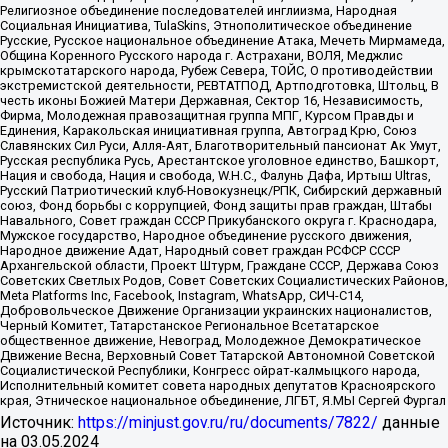
Религиозное объединение последователей инглиизма, Народная
Социальная Инициатива, TulaSkins, Этнополитическое объединение
Русские, Русское национальное объединение Атака, Мечеть Мирмамеда,
Община Коренного Русского народа г. Астрахани, ВОЛЯ, Меджлис
крымскотатарского народа, Рубеж Севера, ТОЙС, О противодействии
экстремистской деятельности, РЕВТАТПОД, Артподготовка, Штольц, В
честь иконы Божией Матери Державная, Сектор 16, Независимость,
Фирма, Молодежная правозащитная группа МПГ, Курсом Правды и
Единения, Каракольская инициативная группа, Автоград Крю, Союз
Славянских Сил Руси, Алля-Аят, Благотворительный пансионат Ак Умут,
Русская республика Русь, Арестантское уголовное единство, Башкорт,
Нация и свобода, Нация и свобода, W.H.С., Фалунь Дафа, Иртыш Ultras,
Русский Патриотический клуб-Новокузнецк/РПК, Сибирский державный
союз, Фонд борьбы с коррупцией, Фонд защиты прав граждан, Штабы
Навального, Совет граждан СССР Прикубанского округа г. Краснодара,
Мужское государство, Народное объединение русского движения,
Народное движение Адат, Народный совет граждан РСФСР СССР
Архангельской области, Проект Штурм, Граждане СССР, Держава Союз
Советских Светлых Родов, Совет Советских Социалистических Районов,
Meta Platforms Inc, Facebook, Instagram, WhatsApp, СИЧ-С14,
Добровольческое Движение Организации украинских националистов,
Черный Комитет, Татарстанское Региональное Всетатарское
общественное движение, Невоград, Молодежное Демократическое
Движение Весна, Верховный Совет Татарской Автономной Советской
Социалистической Республики, Конгресс ойрат-калмыцкого народа,
Исполнительный комитет совета народных депутатов Красноярского
края, Этническое национальное объединение, ЛГБТ, Я.МЫ Сергей Фургал
Источник:
https://minjust.gov.ru/ru/documents/7822/
данные
на
03.05.2024