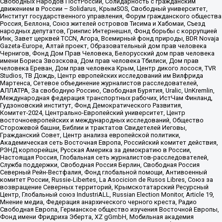
Свободных Народов ПостРоссии, Солидарность с гражданским
движением в России – Solidarus, КрымSOS, Свободный университет,
Институт государственного управления, Форум гражданского общества
Россия, Беллона, Союз жителей островов Тисима и Хабомаи, Съезд
народных депутатов, Гринпис Интернешнл, Фонд борьбы с коррупцией
Инк, Завет церквей TCCN, Агора, Всемирный фонд природы, BDR Novaja
Gazeta-Europe, Алтай проект, Образовательный дом прав человека
Чернигов, Фонд Дом Прав Человека, Белорусский дом прав человека
имени Бориса Звозскова, Дом прав человека Тбилиси, Дом прав
человека Ереван, Дом прав человека Крым, Центр дикого лосося, TVR
Studios, ТВ Дождь, Центр европейских исследований им Вилфрида
Мартенса, Сетевое объединение журналистов расследователей,
АЛЛАТРА, За свободную Россию, Свободная Бурятия, Uralic, UnKremlin,
Международная федерация транспортных рабочих, ИстЧам Финланд,
Гудзоновский институт, Фонд Демократического Развития,
Комитет-2024, Центрально-Европейский университет, Центр
восточноевропейских и международных исследований, Общество
Сторожевой башни, Библии и трактатов Свидетелей Иеговы,
Гражданский Совет, Центр анализа европейской политики,
Академическая сеть Восточная Европа, Российский комитет действия,
РЭНД корпорейшн, Русская Америка за демократию в России,
Настоящая Россия, Глобальная сеть журналистов-расследователей,
Служба поддержки, Свободная Россия Берлин, Свободная Россия
Северный Рейн-Вестфалия, Фонд глобальной помощи, Антивоенный
комитет России, Russie-Libertes, La Asocicion de Rusos Libres, Союз за
возвращение Северных территорий, Крымскотатарский Ресурсный
Центр, Глобальный союз IndustriALL, Russian Election Monitor, Article 19,
Мнение медиа, Федерация анархического черного креста, Радио
Свободная Европа, Германское общество изучения Восточной Европы,
Фонд имени Фридриха Эберта, XZ gGmbH, Мобильная академия