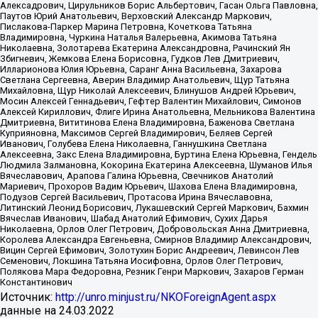
Алексадрович, Цирульников Борис Альбертович, Гасан Ольга Павловна,
Паутов Юрий Анатольевич, Верховский Александр Маркович,
Пислакова-Паркер Марина Петровна, Кочеткова Татьяна
Владимировна, Чуркина Наталья Валерьевна, Акимова Татьяна
Николаевна, Золотарева Екатерина Александровна, Рачинский Ян
Збигневич, Жемкова Елена Борисовна, Гудков Лев Дмитриевич,
Илларионова Юлия Юрьевна, Саранг Анна Васильевна, Захарова
Светлана Сергеевна, Аверин Владимир Анатольевич, Щур Татьяна
Михайловна, Щур Николай Алексеевич, Блинушов Андрей Юрьевич,
Мосин Алексей Геннадьевич, Гефтер Валентин Михайлович, Симонов
Алексей Кириллович, Флиге Ирина Анатольевна, Мельникова Валентина
Дмитриевна, Вититинова Елена Владимировна, Баженова Светлана
Куприяновна, Максимов Сергей Владимирович, Беляев Сергей
Иванович, Голубева Елена Николаевна, Ганнушкина Светлана
Алексеевна, Закс Елена Владимировна, Буртина Елена Юрьевна, Гендель
Людмила Залмановна, Кокорина Екатерина Алексеевна, Шуманов Илья
Вячеславович, Арапова Галина Юрьевна, Свечников Анатолий
Мариевич, Прохоров Вадим Юрьевич, Шахова Елена Владимировна,
Подузов Сергей Васильевич, Протасова Ирина Вячеславовна,
Литинский Леонид Борисович, Лукашевский Сергей Маркович, Бахмин
Вячеслав Иванович, Шабад Анатолий Ефимович, Сухих Дарья
Николаевна, Орлов Олег Петрович, Добровольская Анна Дмитриевна,
Королева Александра Евгеньевна, Смирнов Владимир Александрович,
Вицин Сергей Ефимович, Золотухин Борис Андреевич, Левинсон Лев
Семенович, Локшина Татьяна Иосифовна, Орлов Олег Петрович,
Полякова Мара Федоровна, Резник Генри Маркович, Захаров Герман
Константинович
Источник:
http://unro.minjust.ru/NKOForeignAgent.aspx
данные на
24.03.2022