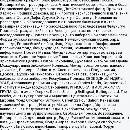
окружающей среды и природных ресурсов, Свободная Россия,
Всемирный конгресс украинцев, Атлантический совет, Человек в беде,
Европейский фонд за демократию, Джеймстаунский фонд, Прожект
Хармони, Родники дракона, Врачи против насильственного извлечения
органов, Фалунь Дафа, Друзья Фалуньгун, Фалуньгун, Коалиция по
расследованию преследования в отношении Фалуньгун в Китае,
Всемирная организация по расследованию преследований Фалуньгун,
Пражский гражданский центр, Ассоциация школ политических
исследований при Совете Европы, Центр либеральной современности,
Форум русскоязычных европейцев, Немецко-русский обмен, Бард
колледж, Европейский выбор, Фонд Ходорковского, Оксфордский
российский фонд, Фонд Будущее России, Компания свободы
информации, Проект Медиа, Международное партнерство за права
человека, Духовное Управление Евангельских Христиан Украинской
Христианской Церкви, Новое Поколение, Духовное Учебное Заведение
Международный Библейский Колледж, Международное христианское
движение, Всемирный Институт Саентологических Предприятий,
Церковь Духовной Технологии, Европейская сеть организаций по
наблюдению за выборами, Республика Польша, СВОБОДНЫЙ ИДЕЛЬ-
УРАЛ, Ассоциация развития журналистики, IStories fonds, Королевский
Институт Международных Отношений, КРИМСЬКА ПРАВОЗАХИСНА
ГРУПА, Фонд имени Генриха Бёлля, Stichting Bellingcat, Bellingcat Ltd, The
Insider, Институт правовой инициативы Центральной и Восточной
Европы, Фонд Открытой Эстонии, Calvert 22 Foundation, Канадский
украинский конгресс, Институт Макдональда-Лорье, Украинская
национальная федерация Канады, Декабристы, Международный
научный центр им Вудро Вильсона, Свободная пресса, Возрождение,
Всеукраинский духовный центр , Риддл, Русский антивоенный комитет в
Швеции, Проект Медуза, Фонд Андрея Сахарова, Форум свободной
России, Лига Свободных Наций, Transparеncy International, Форум