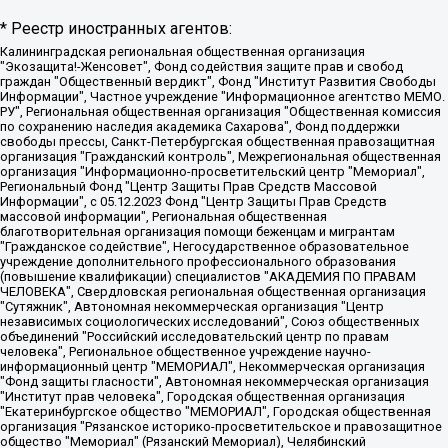
* Реестр иностранных агентов:
Калининградская региональная общественная организация "Экозащита!-Женсовет", Фонд содействия защите прав и свобод граждан "Общественный вердикт", Фонд "Институт Развития Свободы Информации", Частное учреждение "Информационное агентство МЕМО. РУ", Региональная общественная организация "Общественная комиссия по сохранению наследия академика Сахарова", Фонд поддержки свободы прессы, Санкт-Петербургская общественная правозащитная организация "Гражданский контроль", Межрегиональная общественная организация "Информационно-просветительский центр "Мемориал", Региональный Фонд "Центр Защиты Прав Средств Массовой Информации", с 05.12.2023 Фонд "Центр Защиты Прав Средств массовой информации", Региональная общественная благотворительная организация помощи беженцам и мигрантам "Гражданское содействие", Негосударственное образовательное учреждение дополнительного профессионального образования (повышение квалификации) специалистов "АКАДЕМИЯ ПО ПРАВАМ ЧЕЛОВЕКА", Свердловская региональная общественная организация "Сутяжник", Автономная некоммерческая организация "Центр независимых социологических исследований", Союз общественных объединений "Российский исследовательский центр по правам человека", Региональное общественное учреждение научно-информационный центр "МЕМОРИАЛ", Некоммерческая организация "Фонд защиты гласности", Автономная некоммерческая организация "Институт прав человека", Городская общественная организация "Екатеринбургское общество "МЕМОРИАЛ", Городская общественная организация "Рязанское историко-просветительское и правозащитное общество "Мемориал" (Рязанский Мемориал), Челябинский региональный орган общественной самодеятельности – женское общественное объединение "Женщины Евразии", Челябинский региональный орган общественной самодеятельности "Уральская правозащитная группа", Фонд содействия защите здоровья и социальной справедливости имени Андрея Рылькова, Автономная Некоммерческая Организация "Аналитический Центр Юрия Левады", Автономная некоммерческая организация социальной поддержки населения "Проект Апрель", Региональная общественная организация помощи женщинам и детям, находящимся в кризисной ситуации "Информационно-методический центр "Анна", Фонд содействия развитию массовых коммуникаций и правовому просвещению "Так-так-Так", Фонд содействия устойчивому развитию "Серебряная тайга", Свердловский региональный общественный фонд социальных проектов "Новое время", "Idel.Реалии", Кавказ.Реалии, Крым.Реалии, Телеканал Настоящее Время, Татаро-башкирская служба Радио Свобода (Azatliq Radiosi), Радио Свободная Европа/Радио Свобода (PCE/PC), "Сибирь.Реалии", "Фактограф", Благотворительный фонд помощи осужденным и их семьям, Автономная некоммерческая организация "Институт глобализации и социальных движений", Фонд "В защиту прав заключенных", Частное учреждение "Центр поддержки и содействия развитию средств массовой информации", Пензенский региональный общественный благотворительный фонд "Гражданский союз", "Север.Реалии", Некоммерческая организация Фонд "Правовая инициатива", Общество с ограниченной ответственностью "Радио Свободная Европа/Радио Свобода", Чешское информационное агентство "MEDIUM-ORIENT", Красноярская региональная общественная организация "Мы против СПИДа", Камалягин Денис Николаевич, Маркелов Сергей Евгеньевич, Пономарев Лев Александрович, Савицкая Людмила Алексеевна, Автономная некоммерческая организация "Центр по работе с проблемой насилия "НАСИЛИЮ.НЕТ", Межрегиональный профессиональный союз работников здравоохранения "Альянс врачей", Юридическое лицо, зарегистрированное в Латвийской Республике, SIA "Medusa Project" (регистрационный номер 40103797863, дата регистрации 10.06.2014), Некоммерческая организация "Фонд по борьбе с коррупцией", Автономная некоммерческая организация "Институт права и публичной политики", Баданин Роман Сергеевич, Гликин Максим Александрович, Железнова Мария Михайловна, Лукьянова Юлия Сергеевна, Маетная Елизавета Витальевна, Маняхин Петр Борисович, Чуракова Ольга Владимировна, Ярош Юлия Петровна, Юридическое лицо "The Insider SIA", зарегистрированное в Риге, Латвийская Республика (дата регистрации 26.06.2015), являющееся администратором доменного имени интернет-издания "The Insider SIA", https://theins.ru, Постернак Алексей Евгеньевич, Рубин Михаил Аркадьевич, Анин Роман Александрович, Юридическое лицо Istories fonds, зарегистрированное в Латвийской Республике (регистрационный номер 50008295751, дата регистрации 24.02.2020), Великовский Дмитрий Александрович, Долинина Ирина Николаевна, Мароховская Алеся Алексеевна, Шлейнов Роман Юрьевич, Шмагун Олеся Валентиновна, Общество с ограниченной ответственностью "Альтаир 2021", Общество с ограниченной ответственностью "Вега 2021", Общество с ограниченной ответственностью "Главный редактор 2021", Общество с ограниченной ответственностью "Ромашки монолит", Важенков Артем Валерьевич, Ивановская областная общественная организация "Центр гендерных исследований", Гурман Юрий Альбертович, Медиапроект "ОВД-Инфо", Егоров Владимир Владимирович, Жилинский Владимир Александрович, Общество с ограниченной ответственностью "ЗП", Иванова София Юрьевна, Карезина Инна Павловна, Кильтау Екатерина Викторовна, Петров Алексей Викторович, Пискунов Сергей Евгеньевич, Смирнов Сергей Сергеевич, Тихонов Михаил Сергеевич, Общество с ограниченной ответственностью "ЖУРНАЛИСТ-ИНОСТРАННЫЙ АГЕНТ", Арапова Галина Юрьевна, Вольтская Татьяна Анатольевна, Американская компания "Mason G.E.S. Anonymous Foundation" (США), являющаяся владельцем интернет-издания https://mnews.world/, Компания "Stichting Bellingcat", зарегистрированная в Нидерландах (дата регистрации 11.07.2018), Захаров Андрей Вячеславович, Клепиковская Екатерина Дмитриевна, Общество с ограниченной ответственностью "МЕМО", Перл Роман Александрович, Симонов Евгений Алексеевич, Соловьева Елена Анатольевна, Сотников Даниил Владимирович, Сурначева Елизавета Дмитриевна, Автономная некоммерческая организация по защите прав человека и информированию населения "Якутия – Наше Мнение", Общество с ограниченной ответственностью "Москоу диджитал медиа", с 26.01.2023 Общество с ограниченной ответственностью "Чайка Белые сады", Ветошкина Валерия Валерьевна, Заговора Максим Александрович, Межрегиональное общественное движение "Российская ЛГБТ - сеть", Оленичев Максим Владимирович, Павлов Иван Юрьевич, Скворцова Елена Сергеевна, Общество с ограниченной ответственностью "Как бы инагент", Кочетков Игорь Викторович, Общество с ограниченной ответственностью "Честные выборы", Еланчик Олег Александрович, Общество с ограниченной ответственностью "Нобелевский призыв", Гималова Регина Эмилевна, Григорьев Андрей Валерьевич, Григорьева Алина Александровна, Ассоциация по содействию защите прав призывников, альтернативнослужащих и военнослужащих "Правозащитная группа "Гражданин.Армия.Право", Хисамова Регина Фаритовна, Автономная некоммерческая организация по реализации социально-правовых программ "Лилит", Дальневосточное общественное движение "Маяк", Санкт-Петербургская ЛГБТ-инициативная группа "Выход", Инициативная группа ЛГБТ+ "Реверс", Алексеев Андрей Викторович, Бекбулатова Таисия Львовна, Беляев Иван Михайлович, Владыкина Елена Сергеевна, Гельман Марат Александрович, Никульшина Вероника Юрьевна, Толоконникова Надежда Андреевна, Шендерович Виктор Анатольевич, Общество с ограниченной ответственностью "Данное сообщение", Общество с ограниченной ответственностью Издательский дом "Новая глава", Айнбиндер Александра Александровна, Московский комьюнити-центр для ЛГБТ+инициатив, Благотворительный фонд развития филантропии, Deutsche Welle (Германия, Kurt-Schumacher-Strasse 3, 53113 Bonn), Борзунова Мария Михайловна, Воробьев Виктор Викторович, Голубева Анна Львовна, Константинова Алла Михайловна, Малкова Ирина Владимировна, Мурадов Мурад Абдулгалимович, Осетинская Елизавета Николаевна, Понасенков Евгений Николаевич, Ганапольский Матвей Юрьевич, Киселев Евгений Алексеевич, Борухович Ирина Григорьевна, Дремин Иван Тимофеевич, Дубровский Дмитрий Викторович, Красноярская региональная общественная организация поддержки и развития альтернативных образовательных технологий и межкультурных коммуникаций "ИНТЕРРА", Маяковская Екатерина Алексеевна, Фейгин Марк Захарович, Филимонов Андрей Викторович, Дзугкоева Регина Николаевна, Доброхотов Роман Александрович, Дудь Юрий Александрович, Елкин Сергей Владимирович, Кругликов Кирилл Игоревич, Сабунаева Мария Леонидовна, Семенов Алексей Владимирович, Шаинян Карен Багратович, Шульман Екатерина Михайловна, Асафьев Артур Валерьевич, Вахштайн Виктор Семенович, Венедиктов Алексей Алексеевич, Лушникова Екатерина Евгеньевна, Волков Леонид Михайлович, Невзоров Александр Глебович, Пархоменко Сергей Борисович, Сироткин Ярослав Николаевич, Кара-Мурза Владимир Владимирович, Баранова Наталья Владимировна, Гозман Леонид Яковлевич, Кагарлицкий Борис Юльевич, Климарев Михаил Валерьевич, Милов Владимир Станиславович, Автономная некоммерческая организация Краснодарский центр современного искусства "Типография", Моргенштерн Алишер Тагирович, Соболь Любовь Эдуардовна, Общество с ограниченной ответственностью "ЛИЗА НОРМ", Каспаров Гарри Кимович, Ходорковский Михаил Борисович, Общество с ограниченной ответственностью "Апрельские тезисы", Данилович Ирина Брониславовна, Кашин Олег Владимирович, Петров Николай Владимирович, Пивоваров Алексей Владимирович, Соколов Михаил Владимирович, Цветкова Юлия Владимировна, Чичваркин Евгений Александрович, Комитет против пыток/Команда против пыток, Общество с ограниченной ответственностью "Первый научный", Общество с ограниченной ответственностью "Вертолет и ко", Белоцерковская Вероника Борисовна, Кац Максим Евгеньевич, Лазарева Татьяна Юрьевна, Шаведдинов Руслан Табризович, Яшин Илья Валерьевич, Общество с ограниченной ответственностью "Иноагент ААВ", Алешковский Дмитрий Петрович, Альбац Евгения Марковна, Быков Дмитрий Львович, Галямина Юлия Евгеньевна, Лойко Сергей Леонидович, Мартынов Кирилл Константинович, Медведев Сергей Александрович, Крашенинников Федор Геннадиевич, Гордеева Катерина Вл