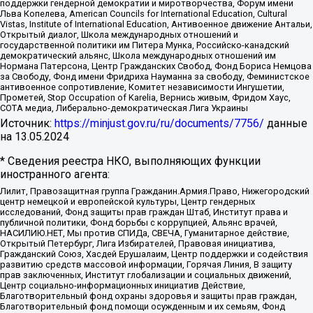
поддержки гендерной демократии и миротворчества, Форум имени
Льва Копелева, American Councils for International Education, Cultural
Vistas, Institute of International Education, Антивоенное движение Антальи,
Открытый диалог, Школа международных отношений и
государственной политики им Питера Мунка, Российско-канадский
демократический альянс, Школа международных отношений им
Нормана Патерсона, Центр Гражданских Свобод, Фонд Бориса Немцова
за Свободу, Фонд имени Фридриха Науманна за свободу, Феминистское
антивоенное сопротивление, Комитет независимости Ингушетии,
Прометей, Stop Occupation of Karelia, Вернись живым, Фридом Хаус,
СОТА медиа, Либерально-демократическая Лига Украины
Источник:
https://minjust.gov.ru/ru/documents/7756/
данные
на
13.05.2024
* Сведения реестра НКО, выполняющих функции
иностранного агента:
Лилит, Правозащитная группа Гражданин.Армия.Право, Нижегородский
центр немецкой и европейской культуры, Центр гендерных
исследований, Фонд защиты прав граждан Штаб, Институт права и
публичной политики, Фонд борьбы с коррупцией, Альянс врачей,
НАСИЛИЮ.НЕТ, Мы против СПИДа, СВЕЧА, Гуманитарное действие,
Открытый Петербург, Лига Избирателей, Правовая инициатива,
Гражданский Союз, Хасдей Ерушалаим, Центр поддержки и содействия
развитию средств массовой информации, Горячая Линия, В защиту
прав заключенных, Институт глобализации и социальных движений,
Центр социально-информационных инициатив Действие,
Благотворительный фонд охраны здоровья и защиты прав граждан,
Благотворительный фонд помощи осужденным и их семьям, Фонд