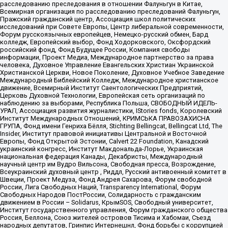
расследованию преследования в отношении Фалуньгун в Китае,
Всемирная организация по расследованию преследований Фалуньгун,
Пражский гражданский центр, Ассоциация школ политических
исследований при Совете Европы, Центр либеральной современности,
Форум русскоязычных европейцев, Немецко-русский обмен, Бард
колледж, Европейский выбор, Фонд Ходорковского, Оксфордский
российский фонд, Фонд Будущее России, Компания свободы
информации, Проект Медиа, Международное партнерство за права
человека, Духовное Управление Евангельских Христиан Украинской
Христианской Церкви, Новое Поколение, Духовное Учебное Заведение
Международный Библейский Колледж, Международное христианское
движение, Всемирный Институт Саентологических Предприятий,
Церковь Духовной Технологии, Европейская сеть организаций по
наблюдению за выборами, Республика Польша, СВОБОДНЫЙ ИДЕЛЬ-
УРАЛ, Ассоциация развития журналистики, IStories fonds, Королевский
Институт Международных Отношений, КРИМСЬКА ПРАВОЗАХИСНА
ГРУПА, Фонд имени Генриха Бёлля, Stichting Bellingcat, Bellingcat Ltd, The
Insider, Институт правовой инициативы Центральной и Восточной
Европы, Фонд Открытой Эстонии, Calvert 22 Foundation, Канадский
украинский конгресс, Институт Макдональда-Лорье, Украинская
национальная федерация Канады, Декабристы, Международный
научный центр им Вудро Вильсона, Свободная пресса, Возрождение,
Всеукраинский духовный центр , Риддл, Русский антивоенный комитет в
Швеции, Проект Медуза, Фонд Андрея Сахарова, Форум свободной
России, Лига Свободных Наций, Transparеncy International, Форум
Свободных Народов ПостРоссии, Солидарность с гражданским
движением в России – Solidarus, КрымSOS, Свободный университет,
Институт государственного управления, Форум гражданского общества
Россия, Беллона, Союз жителей островов Тисима и Хабомаи, Съезд
народных депутатов, Гринпис Интернешнл, Фонд борьбы с коррупцией