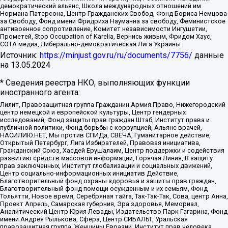
демократический альянс, Школа международных отношений им
Нормана Патерсона, Центр Гражданских Свобод, Фонд Бориса Немцова
за Свободу, Фонд имени Фридриха Науманна за свободу, Феминистское
антивоенное сопротивление, Комитет независимости Ингушетии,
Прометей, Stop Occupation of Karelia, Вернись живым, Фридом Хаус,
СОТА медиа, Либерально-демократическая Лига Украины
Источник:
https://minjust.gov.ru/ru/documents/7756/
данные
на
13.05.2024
* Сведения реестра НКО, выполняющих функции
иностранного агента:
Лилит, Правозащитная группа Гражданин.Армия.Право, Нижегородский
центр немецкой и европейской культуры, Центр гендерных
исследований, Фонд защиты прав граждан Штаб, Институт права и
публичной политики, Фонд борьбы с коррупцией, Альянс врачей,
НАСИЛИЮ.НЕТ, Мы против СПИДа, СВЕЧА, Гуманитарное действие,
Открытый Петербург, Лига Избирателей, Правовая инициатива,
Гражданский Союз, Хасдей Ерушалаим, Центр поддержки и содействия
развитию средств массовой информации, Горячая Линия, В защиту
прав заключенных, Институт глобализации и социальных движений,
Центр социально-информационных инициатив Действие,
Благотворительный фонд охраны здоровья и защиты прав граждан,
Благотворительный фонд помощи осужденным и их семьям, Фонд
Тольятти, Новое время, Серебряная тайга, Так-Так-Так, Сова, центр Анна,
Проект Апрель, Самарская губерния, Эра здоровья, Мемориал,
Аналитический Центр Юрия Левады, Издательство Парк Гагарина, Фонд
имени Андрея Рылькова, Сфера, Центр СИБАЛЬТ, Уральская
правозащитная группа, Женщины Евразии, Институт прав человека,