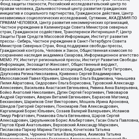
Фонд защиты гласности, Российский исследовательский центр по
правам человека, Дальневосточный центр развития гражданских
инициатив и социального партнерства, Гражданское действие, Центр
независимых социологических исследований, Сутяжник, АКАДЕМИЯ ПО
ПРАВАМ ЧЕЛОВЕКА, Центр развития некоммерческих организаций,
Частное учреждение в Калининграде Совета Министров северных
стран, Гражданское содействие, Трансперенси Интернешнл-Р, Центр
Защиты Прав Средств Массовой Информации, Институт развития
прессы - Сибирь, Частное учреждение в Санкт-Петербурге Совета
Министров Северных Стран, Фонд поддержки свободы прессы,
Гражданский контроль, Человек и Закон, Общественная комиссия по
сохранению наследия академика Сахарова, Информационное агентство
МЕМО. РУ, Институт региональной прессы, Институт Развития Свободы
Информации, Экозащита!-Женсовет, Общественный вердикт,
Евразийская антимонопольная ассоциация, Бедушев Петр Петрович,
Дзугкоева Регина Николаевна, Кривенко Сергей Владимирович,
Милославский Павел Юрьевич, Шнырова Ольга Вадимовна, Чанышева
Лилия Айратовна, Сидорович Ольга Борисовна, Туровский Александр
Алексеевич, Васильева Анастасия Евгеньевна, Ривина Анна Валерьевна,
Бойко Анатолий Николаевич, Дугин Сергей Георгиевич, Пивоваров
Андрей Сергеевич, Аверин Виталий Евгеньевич, Барахоев Магомед
Бекханович, Шарипков Олег Викторович, Мошель Ирина Ароновна,
Шведов Григорий Сергеевич, Пономарев Лев Александрович,
Каргалицкий Борис Юльевич, Созаев Валерий Валерьевич, Исламов
Тимур Рифгатович, Романова Ольга Евгеньевна, Щаров Сергей
Алексадрович, Цирульников Борис Альбертович, Гасан Ольга Павловна,
Паутов Юрий Анатольевич, Верховский Александр Маркович,
Пислакова-Паркер Марина Петровна, Кочеткова Татьяна
Владимировна, Чуркина Наталья Валерьевна, Акимова Татьяна
Николаевна, Золотарева Екатерина Александровна, Рачинский Ян