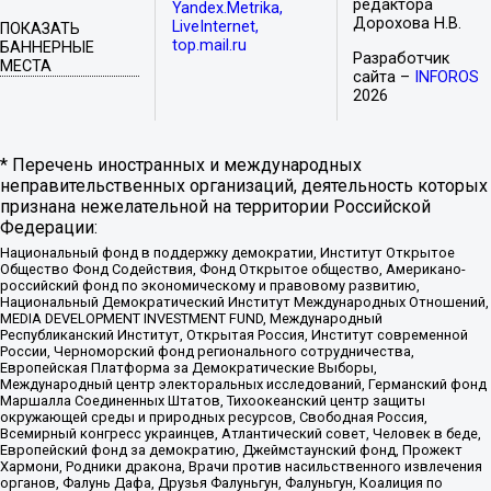
редактора
Yandex.Metrika,
Дорохова Н.В.
LiveInternet,
ПОКАЗАТЬ
top.mail.ru
БАННЕРНЫЕ
Разработчик
МЕСТА
сайта –
INFOROS
2026
* Перечень иностранных и международных
неправительственных организаций, деятельность которых
признана нежелательной на территории Российской
Федерации:
Национальный фонд в поддержку демократии, Институт Открытое
Общество Фонд Содействия, Фонд Открытое общество, Американо-
российский фонд по экономическому и правовому развитию,
Национальный Демократический Институт Международных Отношений,
MEDIA DEVELOPMENT INVESTMENT FUND, Международный
Республиканский Институт, Открытая Россия, Институт современной
России, Черноморский фонд регионального сотрудничества,
Европейская Платформа за Демократические Выборы,
Международный центр электоральных исследований, Германский фонд
Маршалла Соединенных Штатов, Тихоокеанский центр защиты
окружающей среды и природных ресурсов, Свободная Россия,
Всемирный конгресс украинцев, Атлантический совет, Человек в беде,
Европейский фонд за демократию, Джеймстаунский фонд, Прожект
Хармони, Родники дракона, Врачи против насильственного извлечения
органов, Фалунь Дафа, Друзья Фалуньгун, Фалуньгун, Коалиция по