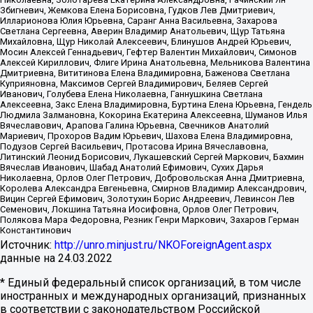
Збигневич, Жемкова Елена Борисовна, Гудков Лев Дмитриевич,
Илларионова Юлия Юрьевна, Саранг Анна Васильевна, Захарова
Светлана Сергеевна, Аверин Владимир Анатольевич, Щур Татьяна
Михайловна, Щур Николай Алексеевич, Блинушов Андрей Юрьевич,
Мосин Алексей Геннадьевич, Гефтер Валентин Михайлович, Симонов
Алексей Кириллович, Флиге Ирина Анатольевна, Мельникова Валентина
Дмитриевна, Вититинова Елена Владимировна, Баженова Светлана
Куприяновна, Максимов Сергей Владимирович, Беляев Сергей
Иванович, Голубева Елена Николаевна, Ганнушкина Светлана
Алексеевна, Закс Елена Владимировна, Буртина Елена Юрьевна, Гендель
Людмила Залмановна, Кокорина Екатерина Алексеевна, Шуманов Илья
Вячеславович, Арапова Галина Юрьевна, Свечников Анатолий
Мариевич, Прохоров Вадим Юрьевич, Шахова Елена Владимировна,
Подузов Сергей Васильевич, Протасова Ирина Вячеславовна,
Литинский Леонид Борисович, Лукашевский Сергей Маркович, Бахмин
Вячеслав Иванович, Шабад Анатолий Ефимович, Сухих Дарья
Николаевна, Орлов Олег Петрович, Добровольская Анна Дмитриевна,
Королева Александра Евгеньевна, Смирнов Владимир Александрович,
Вицин Сергей Ефимович, Золотухин Борис Андреевич, Левинсон Лев
Семенович, Локшина Татьяна Иосифовна, Орлов Олег Петрович,
Полякова Мара Федоровна, Резник Генри Маркович, Захаров Герман
Константинович
Источник:
http://unro.minjust.ru/NKOForeignAgent.aspx
данные на
24.03.2022
* Единый федеральный список организаций, в том числе
иностранных и международных организаций, признанных
в соответствии с законодательством Российской