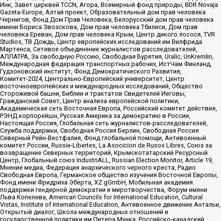
Инк, Завет церквей TCCN, Агора, Всемирный фонд природы, BDR Novaja
Gazeta-Europe, Алтай проект, Образовательный дом прав человека
Чернигов, Фонд Дом Прав Человека, Белорусский дом прав человека
имени Бориса Звозскова, Дом прав человека Тбилиси, Дом прав
человека Ереван, Дом прав человека Крым, Центр дикого лосося, TVR
Studios, ТВ Дождь, Центр европейских исследований им Вилфрида
Мартенса, Сетевое объединение журналистов расследователей,
АЛЛАТРА, За свободную Россию, Свободная Бурятия, Uralic, UnKremlin,
Международная федерация транспортных рабочих, ИстЧам Финланд,
Гудзоновский институт, Фонд Демократического Развития,
Комитет-2024, Центрально-Европейский университет, Центр
восточноевропейских и международных исследований, Общество
Сторожевой башни, Библии и трактатов Свидетелей Иеговы,
Гражданский Совет, Центр анализа европейской политики,
Академическая сеть Восточная Европа, Российский комитет действия,
РЭНД корпорейшн, Русская Америка за демократию в России,
Настоящая Россия, Глобальная сеть журналистов-расследователей,
Служба поддержки, Свободная Россия Берлин, Свободная Россия
Северный Рейн-Вестфалия, Фонд глобальной помощи, Антивоенный
комитет России, Russie-Libertes, La Asocicion de Rusos Libres, Союз за
возвращение Северных территорий, Крымскотатарский Ресурсный
Центр, Глобальный союз IndustriALL, Russian Election Monitor, Article 19,
Мнение медиа, Федерация анархического черного креста, Радио
Свободная Европа, Германское общество изучения Восточной Европы,
Фонд имени Фридриха Эберта, XZ gGmbH, Мобильная академия
поддержки гендерной демократии и миротворчества, Форум имени
Льва Копелева, American Councils for International Education, Cultural
Vistas, Institute of International Education, Антивоенное движение Антальи,
Открытый диалог, Школа международных отношений и
государственной политики им Питера Мунка, Российско-канадский