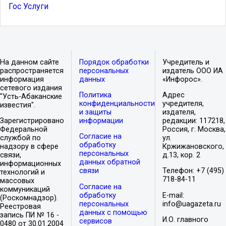
Гос Услуги
На данном сайте
Порядок обработки
Учредитель и
распространяется
персональных
издатель ООО ИА
информация
данных
«Инфорос».
сетевого издания
Политика
Адрес
"Усть-Абаканские
конфиденциальности
учредителя,
известия".
и защиты
издателя,
Зарегистрировано
информации
редакции: 117218,
Федеральной
Россия, г. Москва,
Согласие на
службой по
ул.
обработку
надзору в сфере
Кржижановского,
персональных
связи,
д.13, кор. 2
данных обратной
информационных
связи
Телефон: +7 (495)
технологий и
718-84-11
массовых
Согласие на
коммуникаций
обработку
E-mail:
(Роскомнадзор).
персональных
info@uagazeta.ru
Реестровая
данных с помощью
запись ПИ № 16 -
И.О. главного
сервисов
0480 от 30.01.2004