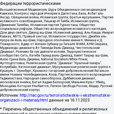
Федерации террористическими:
Высший военный Маджлисуль Шура Объединенных сил моджахедов
Кавказа, Конгресс народов Ичкерии и Дагестана, База, Асбат аль-
Ансар, Священная война, Исламская группа, Братья-мусульмане, Партия
исламского освобождения, Лашкар-И-Тайба, Исламская группа,
Движение Талибан, Исламская партия Туркестана, Общество
социальных реформ, Общество возрождения исламского наследия,
Дом двух святых, Джунд аш-Шам, Исламский джихад, Аль-Каида, Имарат
Кавказ, АБТО, Правый сектор, Исламское государство, Джабха аль-
Нусра ли-Ахль аш-Шам, Народное ополчение имени К. Минина и Д.
Пожарского, Аджр от Аллаха Субхану уа Тагьаля SHAM, АУМ Синрике,
Муджахеды джамаата Ат-Тавхида Валь-Джихад, Чистопольский
Джамаат, Рохнамо ба суи давлати исломи, Террористическое
сообщество Сеть, Катиба Таухид валь-Джихад, Хайят Тахрир аш-Шам,
Ахлю Сунна Валь Джамаа, National Socialism/White Power,
Артподготовка, Религиозная группа “Джамаат “Красный пахарь”,
Колумбайн, Хатлонский джамаат, Мусульманская религиозная группа п.
Кушкуль г. Оренбург, Крымско-татарский добровольческий батальон
имени Номана Челебиджихана, Азов, Партия исламского возрождения
Таджикистана, Народная самооборона, Дуббайский джамаат,
московская ячейка, Батал-Хаджи Белхороев, Маньяки Культ Убийц,
Молодёжь Которая Улыбается, Легион Свобода России, Айдар, Русский
добровольческий корпус
Источник:
http://nac.gov.ru/terroristicheskie-i-ekstremistskie-
organizacii-i-materialy.html
данные на
16.11.2023
* Перечень общественных объединений и религиозных
организаций в отношении которых судом принято