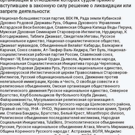
вступившее в законную силу решение о ликвидации или
запрете деятельности:
Национал-большевистская партия, ВЕК РА, Рада земли Кубанской
Духовно Родовой Державы Русь, Община Духовного Управления
Асгардской Веси Беловодья, Славянская Община Капища Веды Перуна,
Мужская Духовная Семинария Староверов-Инглингов, Нурджулар, К
Богодержавию, Таблиги Джамаат, Свидетели Иеговы, Русское
национальное единство, Национал-социалистическое общество,
Джамаат мувахидов, Объединенный Вилайат Кабарды, Балкарии и
Карачая, Союз славян, Ат-Такфир Валь-Хиджра, Пит Буль, Национал-
социалистическая рабочая партия России, Славянский союз,
Формат-18, Благородный Орден Дьявола, Армия воли народа,
Национальная Социалистическая Инициатива города Череповца,
Духовно-Родовая Держава Русь, Русское национальное единство,
Древнерусской Инглистической церкви Православных Староверов-
Инглингов, Русский общенациональный союз, Движение против
нелегальной иммиграции, Кровь и Честь, О свободе совести и о
религиозных объединениях, Омская организация общественного
политического движения Русское национальное единство, Северное
Братство, Клуб Болельщиков Футбольного Клуба Динамо,
Файзрахманисты, Мусульманская религиозная организация п.
Боровский, Община Коренного Русского народа Щелковского района,
Правый сектор, УНА - УНСО, Украинская повстанческая армия, Тризуб
им. Степана Бандеры, Братство, Белый Крест, Misanthropic division,
Религиозное объединение последователей инглиизма, Народная
Социальная Инициатива, TulaSkins, Этнополитическое объединение
Русские, Русское национальное объединение Атака, Мечеть Мирмамеда,
Община Коренного Русского народа г. Астрахани, ВОЛЯ, Меджлис