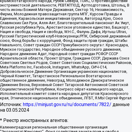
крымскотатарского народа, Рубеж Севера, ТОЙС, О противодействии
экстремистской деятельности, РЕВТАТПОД, Артподготовка, Штольц, В
честь иконы Божией Матери Державная, Сектор 16, Независимость,
Фирма, Молодежная правозащитная группа МПГ, Курсом Правды и
Единения, Каракольская инициативная группа, Автоград Крю, Союз
Славянских Сил Руси, Алля-Аят, Благотворительный пансионат Ак Умут,
Русская республика Русь, Арестантское уголовное единство, Башкорт,
Нация и свобода, Нация и свобода, W.H.С., Фалунь Дафа, Иртыш Ultras,
Русский Патриотический клуб-Новокузнецк/РПК, Сибирский державный
союз, Фонд борьбы с коррупцией, Фонд защиты прав граждан, Штабы
Навального, Совет граждан СССР Прикубанского округа г. Краснодара,
Мужское государство, Народное объединение русского движения,
Народное движение Адат, Народный совет граждан РСФСР СССР
Архангельской области, Проект Штурм, Граждане СССР, Держава Союз
Советских Светлых Родов, Совет Советских Социалистических Районов,
Meta Platforms Inc, Facebook, Instagram, WhatsApp, СИЧ-С14,
Добровольческое Движение Организации украинских националистов,
Черный Комитет, Татарстанское Региональное Всетатарское
общественное движение, Невоград, Молодежное Демократическое
Движение Весна, Верховный Совет Татарской Автономной Советской
Социалистической Республики, Конгресс ойрат-калмыцкого народа,
Исполнительный комитет совета народных депутатов Красноярского
края, Этническое национальное объединение, ЛГБТ, Я.МЫ Сергей Фургал
Источник:
https://minjust.gov.ru/ru/documents/7822/
данные
на
03.05.2024
* Реестр иностранных агентов:
Калининградская региональная общественная организация "Экозащита!-Женсовет", Фонд содействия защите прав и свобод граждан "Общественный вердикт", Фонд "Институт Развития Свободы Информации", Частное учреждение "Информационное агентство МЕМО. РУ", Региональная общественная организация "Общественная комиссия по сохранению наследия академика Сахарова", Фонд поддержки свободы прессы, Санкт-Петербургская общественная правозащитная организация "Гражданский контроль", Межрегиональная общественная организация "Информационно-просветительский центр "Мемориал", Региональный Фонд "Центр Защиты Прав Средств Массовой Информации", с 05.12.2023 Фонд "Центр Защиты Прав Средств массовой информации", Региональная общественная благотворительная организация помощи беженцам и мигрантам "Гражданское содействие", Негосударственное образовательное учреждение дополнительного профессионального образования (повышение квалификации) специалистов "АКАДЕМИЯ ПО ПРАВАМ ЧЕЛОВЕКА", Свердловская региональная общественная организация "Сутяжник", Автономная некоммерческая организация "Центр независимых социологических исследований", Союз общественных объединений "Российский исследовательский центр по правам человека", Региональное общественное учреждение научно-информационный центр "МЕМОРИАЛ", Некоммерческая организация "Фонд защиты гласности", Автономная некоммерческая организация "Институт прав человека", Городская общественная организация "Екатеринбургское общество "МЕМОРИАЛ", Городская общественная организация "Рязанское историко-просветительское и правозащитное общество "Мемориал" (Рязанский Мемориал), Челябинский региональный орган общественной самодеятельности – женское общественное объединение "Женщины Евразии", Челябинский региональный орган общественной самодеятельности "Уральская правозащитная группа", Фонд содействия защите здоровья и социальной справедливости имени Андрея Рылькова, Автономная Некоммерческая Организация "Аналитический Центр Юрия Левады", Автономная некоммерческая организация социальной поддержки населения "Проект Апрель", Региональная общественная организация помощи женщинам и детям, находящимся в кризисной ситуации "Информационно-методический центр "Анна", Фонд содействия развитию массовых коммуникаций и правовому просвещению "Так-так-Так", Фонд содействия устойчивому развитию "Серебряная тайга", Свердловский региональный общественный фонд социальных проектов "Новое время", "Idel.Реалии", Кавказ.Реалии, Крым.Реалии, Телеканал Настоящее Время, Татаро-башкирская служба Радио Свобода (Azatliq Radiosi), Радио Свободная Европа/Радио Свобода (PCE/PC), "Сибирь.Реалии", "Фактограф", Благотворительный фонд помощи осужденным и их семьям, Автономная некоммерческая организация "Институт глобализации и социальных движений", Фонд "В защиту прав заключенных", Частное учреждение "Центр поддержки и содействия развитию средств массовой информации", Пензенский региональный общественный благотворительный фонд "Гражданский союз", "Север.Реалии", Некоммерческая организация Фонд "Правовая инициатива", Общество с ограниченной ответственностью "Радио Свободная Европа/Радио Свобода", Чешское информационное агентство "MEDIUM-ORIENT", Красноярская региональная общественная организация "Мы против СПИДа", Камалягин Денис Николаевич, Маркелов Сергей Евгеньевич, Пономарев Лев Александрович, Савицкая Людмила Алексеевна, Автономная некоммерческая организация "Центр по работе с проблемой насилия "НАСИЛИЮ.НЕТ", Межрегиональный профессиональный союз работников здравоохранения "Альянс врачей", Юридическое лицо, зарегистрированное в Латвийской Республике, SIA "Medusa Project" (регистрационный номер 40103797863, дата регистрации 10.06.2014), Некоммерческая организация "Фонд по борьбе с коррупцией", Автономная некоммерческая организация "Институт права и публичной политики", Баданин Роман Сергеевич, Гликин Максим Александрович, Железнова Мария Михайловна, Лукьянова Юлия Сергеевна, Маетная Елизавета Витальевна, Маняхин Петр Борисович, Чуракова Ольга Владимировна, Ярош Юлия Петровна, Юридическое лицо "The Insider SIA", зарегистрированное в Риге, Латвийская Республика (дата регистрации 26.06.2015), являющееся администратором доменного имени интернет-издания "The Insider SIA", https://theins.ru, Постернак Алексей Евгеньевич, Рубин Михаил Аркадьевич, Анин Роман Александрович, Юридическое лицо Istories fonds, зарегистрированное в Латвийской Республике (регистрационный номер 50008295751, дата регистрации 24.02.2020), Великовский Дмитрий Александрович, Долинина Ирина Николаевна, Мароховская Алеся Алексеевна, Шлейнов Роман Юрьевич, Шмагун Олеся Валентиновна, Общество с ограниченной ответственностью "Альтаир 2021", Общество с ограниченной ответственностью "Вега 2021", Общество с ограниченной ответственностью "Главный редактор 2021", Общество с ограниченной ответственностью "Ромашки монолит", Важенков Артем Валерьевич, Ивановская областная общественная организация "Центр гендерных исследований", Гурман Юрий Альбертович, Медиапроект "ОВД-Инфо", Егоров Владимир Владимирович, Жилинский Владимир Александрович, Общество с ограниченной ответственностью "ЗП", Иванова София Юрьевна, Карезина Инна Павловна, Кильтау Екатерина Викторовна, Петров Алексей Викторович, Пискунов Сергей Евгеньевич, Смирнов Сергей Сергеевич, Тихонов Михаил Сергеевич, Общество с ограниченной ответственностью "ЖУРНАЛИСТ-ИНОСТРАННЫЙ АГЕНТ", Арапова Галина Юрьевна, Вольтская Татьяна Анатольевна, Американская компания "Mason G.E.S. Anonymous Foundation" (США), являющаяся владельцем интернет-издания https://mnews.world/, Компания "Stichting Bellingcat", зарегистрированная в Нидерландах (дата регистрации 11.07.2018), Захаров Андрей Вячеславович, Клепиковская Екатерина Дмитриевна, Общество с ограниченной ответственностью "МЕМО", Перл Роман Александрович, Симонов Евгений Алексеевич, Соловьева Елена Анатольевна, Сотников Даниил Владимирович, Сурначева Елизавета Дмитриевна, Автономная некоммерческая организация по защите прав человека и информированию населения "Якутия – Наше Мнение", Общество с ограниченной ответственностью "Москоу диджитал медиа", с 26.01.2023 Общество с ограниченной ответственностью "Чайка Белые сады", Ветошкина Валерия Валерьевна, Заговора Максим Александрович, Межрегиональное общественное движение "Российская ЛГБТ - сеть", Оленичев Максим Владимирович, Павлов Иван Юрьевич, Скворцова Елена Сергеевна, Общество с ограниченной ответственностью "Как бы инагент", Кочетков Игорь Викторович, Общество с ограниченной ответственностью "Честные выборы", Еланчик Олег Александрович, Общество с ограниченной ответственностью "Нобелевский призыв", Гималова Регина Эмилевна, Григорьев Андрей Валерьевич, Григорьева Алина Александровна, Ассоциация по содействию защите прав призывников, альтернативнослужащих и военнослужащих "Правозащитная группа "Гражданин.Армия.Право", Хисамова Регина Фаритовна, Автономная некоммерческая организация по реализации социально-правовых программ "Лилит", Дальневосточное общественное движение "Маяк", Санкт-Петербургская ЛГБТ-инициативная группа "Выход", Инициативная группа ЛГБТ+ "Реверс", Алексеев Андрей Викторович, Бекбулатова Таисия Львовна, Беляев Иван Михайлович, Владыкина Елена Сергеевна, Гельман Марат Александрович, Никульшина Вероника Юрьевна, Толоконникова Надежда Андреевна, Шендерович Виктор Анатольевич, Общество с ограниченной ответственностью "Данное сообщение", Общество с ограниченной ответственностью Издательский дом "Новая глава", Айнбиндер Александра Александровна, Московский комьюнити-центр для ЛГБТ+инициатив, Благотворительный фонд развития филантропии, Deutsche Welle (Германия, Kurt-Schumacher-Strasse 3, 53113 Bonn), Борзунова Мария Михайловна, Воробьев Виктор Викторович, Голубева Анна Львовна, Константинова Алла Михайловна, Малкова Ирина Владимировна, Мурадов Мурад Абдулгалимович, Осетинская Елизавета Николаевна, Понасенков Евгений Николаевич, Ганапольский Матвей Юрьевич, Киселев Евгений Алексеевич, Борухович Ирина Григорьевна, Дремин Иван Тимофеевич, Дубровский Дмитрий Викторович, Красноярская региональная общественная организация поддержки и развития альтернативных образовательных технологий и межкультурных коммуникаций "ИНТЕРРА", Маяковская Екатерина Алексеевна, Фейгин Марк Захарович, Филимонов Андрей Викторович, Дзугкоева Регина Николаевна, Доброхотов Роман Александрович, Дудь Юрий Александрович, Елкин Сергей Владимирович, Кругликов Кирилл Игоревич, Сабунаева Мария Леонидовна, Семенов Алексей Владимирович, Шаинян Карен Багратович, Шульман Екатерина Михайловна, Асафьев Артур Валерьевич, Вахштайн Виктор Семенович, Венедиктов Алексей Алексеевич, Лушникова Екатерина Евгеньевна, Волков Леонид Михайлович, Невзоров Александр Глебович, Пархоменко Сергей Борисович, Сироткин Ярослав Николаевич, Кара-Мурза Владимир Владимирович, Баранова Наталья Владимировна, Гозман Леонид Яковлевич, Кагарлицкий Борис Юльевич, Климарев Михаил Валерьевич, Милов Владимир Станиславович, Автономная некоммерческая организация Краснодарский центр современного искусства "Типография", Моргенштерн Алишер Тагирович, Соболь Любовь Эдуардовна, Общество с ограниченной ответственностью "ЛИЗА НОРМ", Каспаров Гарри Кимович, Ходорковский Михаил Борисович, Общество с ограниченной ответственностью "Апрельские тезисы", Данилович Ирина Брониславовна, Кашин Олег Владимирович, Петров Николай Владимирович, Пивоваров Алексей Владимирович, Соколов Михаил Владимирович, Цветкова Юлия Владимировна, Чичваркин Евгений Александрович, Комитет против пыток/Команда против пыток, Общество с ограниченной ответственностью "Первый научный", Общество с ограниченной ответственностью "Вертолет и ко", Белоцерковская Вероника Борисовна, Кац Максим Евгеньевич, Лазарева Татьяна Юрьевна, Шаведдинов Руслан Табризович, Яшин Илья Валерьевич, Общество с ограниченной ответственностью "Иноагент ААВ", Алешковский Дмитрий Петрович, Альбац Евгения Марковна, Быков Дмитрий Львович, Галямина Юлия Евгеньевна, Лойко Сергей Леонидович, Мартынов Кирилл Константинович, Медведев Сергей Александрович, Крашенинников Федор Геннадиевич, Гордеева Катерина Вл