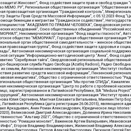
 "Мы против СПИДа", Камалягин Денис Николаевич, Маркелов Сергей Евгеньевич, Пономарев Лев Александрович, Савицкая Людмила Алексеевна, Автономная некоммерческая организация "Центр по работе с проблемой насилия "НАСИЛИЮ.НЕТ", Межрегиональный профессиональный союз работников здравоохранения "Альянс врачей", Юридическое лицо, зарегистрированное в Латвийской Республике, SIA "Medusa Project" (регистрационный номер 40103797863, дата регистрации 10.06.2014), Некоммерческая организация "Фонд по борьбе с коррупцией", Автономная некоммерческая организация "Институт права и публичной политики", Баданин Роман Сергеевич, Гликин Максим Александрович, Железнова Мария Михайловна, Лукьянова Юлия Сергеевна, Маетная Елизавета Витальевна, Маняхин Петр Борисович, Чуракова Ольга Владимировна, Ярош Юлия Петровна, Юридическое лицо "The Insider SIA", зарегистрированное в Риге, Латвийская Республика (дата регистрации 26.06.2015), являющееся администратором доменного имени интернет-издания "The Insider SIA", https://theins.ru, Постернак Алексей Евгеньевич, Рубин Михаил Аркадьевич, Анин Роман Александрович, Юридическое лицо Istories fonds, зарегистрированное в Латвийской Республике (регистрационный номер 50008295751, дата регистрации 24.02.2020), Великовский Дмитрий Александрович, Долинина Ирина Николаевна, Мароховская Алеся Алексеевна, Шлейнов Роман Юрьевич, Шмагун Олеся Валентиновна, Общество с ограниченной ответственностью "Альтаир 2021", Общество с ограниченной ответственностью "Вега 2021", Общество с ограниченной ответственностью "Главный редактор 2021", Общество с ограниченной ответственностью "Ромашки монолит", Важенков Артем Валерьевич, Ивановская областная общественная организация "Центр гендерных исследований", Гурман Юрий Альбертович, Медиапроект "ОВД-Инфо", Егоров Владимир Владимирович, Жилинский Владимир Александрович, Общество с ограниченной ответственностью "ЗП", Иванова София Юрьевна, Карезина Инна Павловна, Кильтау Екатерина Викторовна, Петров Алексей Викторович, Пискунов Сергей Евгеньевич, Смирнов Сергей Сергеевич, Тихонов Михаил Сергеевич, Общество с ограниченной ответственностью "ЖУРНАЛИСТ-ИНОСТРАННЫЙ АГЕНТ", Арапова Галина Юрьевна, Вольтская Татьяна Анатольевна, Американская компания "Mason G.E.S. Anonymous Foundation" (США), являющаяся владельцем интернет-издания https://mnews.world/, Компания "Stichting Bellingcat", зарегистрированная в Нидерландах (дата регистрации 11.07.2018), Захаров Андрей Вячеславович, Клепиковская Екатерина Дмитриевна, Общество с ограниченной ответственностью "МЕМО", Перл Роман Александрович, Симонов Евгений Алексеевич, Соловьева Елена Анатольевна, Сотников Даниил Владимирович, Сурначева Елизавета Дмитриевна, Автономная некоммерческая организация по защите прав человека и информированию населения "Якутия – Наше Мнение", Общество с ограниченной ответственностью "Москоу диджитал медиа", с 26.01.2023 Общество с ограниченной ответственностью "Чайка Белые сады", Ветошкина Валерия Валерьевна, Заговора Максим Александрович, Межрегиональное общественное движение "Российская ЛГБТ - сеть", Оленичев Максим Владимирович, Павлов Иван Юрьевич, Скворцова Елена Сергеевна, Общество с ограниченной ответственностью "Как бы инагент", Кочетков Игорь Викторович, Общество с ограниченной ответственностью "Честные выборы", Еланчик Олег Александрович, Общество с ограниченной ответственностью "Нобелевский призыв", Гималова Регина Эмилевна, Григорьев Андрей Валерьевич, Григорьева Алина Александровна, Ассоциация по содействию защите прав призывников, альтернативнослужащих и военнослужащих "Правозащитная группа "Гражданин.Армия.Право", Хисамова Регина Фаритовна, Автономная некоммерческая организация по реализации социально-правовых программ "Лилит"