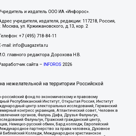
Учредитель и издатель ООО ИА «Инфорос».
Адрес учредителя, издателя, редакции: 117218, Россия,
г. Москва, ул. Кржижановского, д.13, кор. 2
Телефон: +7 (495) 718-84-11
E-mail: info@uagazeta.ru
И.О. главного редактора Дорохова Н.В.
Разработчик сайта –
INFOROS
2026
на нежелательной на территории Российской
-российский фонд по экономическому и правовому
ый Республиканский Институт, Открытая Россия, Институт
ждународный центр электоральных исследований, Германский
мирный конгресс украинцев, Атлантический совет, Человек в
звлечения органов, Фалунь Дафа, Друзья Фалуньгун,
еследований Фалуньгун, Пражский гражданский центр,
цев, Немецко-русский обмен, Бард колледж, Европейский
Международное партнерство за права человека, Духовное
ый Библейский Колледж, Международное христианское