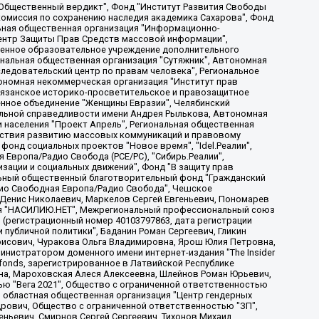
, Дальневосточное общественное движение "Маяк", Санкт-Петербургская ЛГБТ-инициативная группа "Выход", Инициативная группа ЛГБТ+ "Реверс", Алексеев Андрей Викторович, Бекбулатова Таисия Львовна, Беляев Иван Михайлович, Владыкина Елена Сергеевна, Гельман Марат Александрович, Никульшина Вероника Юрьевна, Толоконникова Надежда Андреевна, Шендерович Виктор Анатольевич, Общество с ограниченной ответственностью "Данное сообщение", Общество с ограниченной ответственностью Издательский дом "Новая глава", Айнбиндер Александра Александровна, Московский комьюнити-центр для ЛГБТ+инициатив, Благотворительный фонд развития филантропии, Deutsche Welle (Германия, Kurt-Schumacher-Strasse 3, 53113 Bonn), Борзунова Мария Михайловна, Воробьев Виктор Викторович, Голубева Анна Львовна, Константинова Алла Михайловна, Малкова Ирина Владимировна, Мурадов Мурад Абдулгалимович, Осетинская Елизавета Николаевна, Понасенков Евгений Николаевич, Ганапольский Матвей Юрьевич, Киселев Евгений Алексеевич, Борухович Ирина Григорьевна, Дремин Иван Тимофеевич, Дубровский Дмитрий Викторович, Красноярская региональная общественная организация поддержки и развития альтернативных образовательных технологий и межкультурных коммуникаций "ИНТЕРРА", Маяковская Екатерина Алексеевна, Фейгин Марк Захарович, Филимонов Андрей Викторович, Дзугкоева Регина Николаевна, Доброхотов Роман Александрович, Дудь Юрий Александрович, Елкин Сергей Владимирович, Кругликов Кирилл Игоревич, Сабунаева Мария Леонидовна, Семенов Алексей Владимирович, Шаинян Карен Багратович, Шульман Екатерина Михайловна, Асафьев Артур Валерьевич, Вахштайн Виктор Семенович, Венедиктов Алексей Алексеевич, Лушникова Екатерина Евгеньевна, Волков Леонид Михайлович, Невзоров Александр Глебович, Пархоменко Сергей Борисович, Сироткин Ярослав Николаевич, Кара-Мурза Владимир Владимирович, Баранова Наталья Владимировна, Гозман Леонид Яковлевич, Кагарлицкий Борис Юльевич, Климарев Михаил Валерьевич, Милов Владимир Станиславович, Автономная некоммерческая организация Краснодарский центр современного искусства "Типография", Моргенштерн Алишер Тагирович, Соболь Любовь Эдуардовна, Общество с ограниченной ответственностью "ЛИЗА НОРМ", Каспаров Гарри Кимович, Ходорковский Михаил Борисович, Общество с ограниченной ответственностью "Апрельские тезисы", Данилович Ирина Брониславовна, Кашин Олег Владимирович, Петров Николай Владимирович, Пивоваров Алексей Владимирович, Соколов Михаил Владимирович, Цветкова Юлия Владимировна, Чичваркин Евгений Александрович, Комитет против пыток/Команда против пыток, Общество с ограниченной ответственностью "Первый научный", Общество с ограниченной ответственностью "Вертолет и ко", Белоцерковская Вероника Борисовна, Кац Максим Евгеньевич, Лазарева Татьяна Юрьевна, Шаведдинов Руслан Табризович, Яшин Илья Валерьевич, Общество с ограниченной ответственностью "Иноагент ААВ", Алешковский Дмитрий Петрович, Альбац Евгения Марковна, Быков Дмитрий Львович, Галямина Юлия Евгеньевна, Лойко Сергей Леонидович, Мартынов Кирилл Константинович, Медведев Сергей Александрович, Крашенинников Федор Геннадиевич, Гордеева Катерина Вл