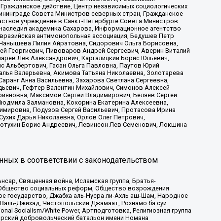
 Гражданское действие, Центр независимых социологических
ининграде Совета Министров северных стран, Гражданское
астное учреждение в Санкт-Петербурге Совета Министров
 наследия академика Сахарова, Информационное агентство
Евразийская антимонопольная ассоциация, Бедушев Петр
 Чанышева Лилия Айратовна, Сидорович Ольга Борисовна,
гей Георгиевич, Пивоваров Андрей Сергеевич, Аверин Виталий
марев Лев Александрович, Каргалицкий Борис Юльевич,
с Альбертович, Гасан Ольга Павловна, Паутов Юрий
алья Валерьевна, Акимова Татьяна Николаевна, Золотарева
аранг Анна Васильевна, Захарова Светлана Сергеевна,
дьевич, Гефтер Валентин Михайлович, Симонов Алексей
рияновна, Максимов Сергей Владимирович, Беляев Сергей
 Людмила Залмановна, Кокорина Екатерина Алексеевна,
имировна, Подузов Сергей Васильевич, Протасова Ирина
Сухих Дарья Николаевна, Орлов Олег Петрович,
отухин Борис Андреевич, Левинсон Лев Семенович, Локшина
нных в соответствии с законодательством
сар, Священная война, Исламская группа, Братья-
а, Общество социальных реформ, Общество возрождения
ое государство, Джабха аль-Нусра ли-Ахль аш-Шам, Народное
 Валь-Джихад, Чистопольский Джамаат, Рохнамо ба суи
nal Socialism/White Power, Артподготовка, Религиозная группа
атарский добровольческий батальон имени Номана