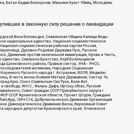
ка, Батал-Хаджи Белхороев, Маньяки Культ Убийц, Молодёжь
тупившее в законную силу решение о ликвидации
ардской Веси Беловодья, Славянская Община Капища Веды
ское национальное единство, Национал-социалистическое
 Национал-социалистическая рабочая партия России,
Череповца, Духовно-Родовая Держава Русь, Русское
з, Движение против нелегальной иммиграции, Кровь и Честь,
е единство, Северное Братство, Клуб Болельщиков
ода Щелковского района, Правый сектор, УНА - УНСО,
ие последователей инглиизма, Народная Социальная
 Коренного Русского народа г. Астрахани, ВОЛЯ, Меджлис
льц, В честь иконы Божией Матери Державная, Сектор 16,
рад Крю, Союз Славянских Сил Руси, Алля-Аят,
 свобода, W.H.С., Фалунь Дафа, Иртыш Ultras, Русский
вального, Совет граждан СССР Прикубанского округа г.
ФСР СССР Архангельской области, Проект Штурм, Граждане
, WhatsApp, СИЧ-С14, Добровольческое Движение Организации
жное Демократическое Движение Весна, Верховный Совет
та народных депутатов Красноярского края, Этническое