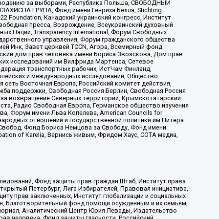
аблюдению за выборами, Республика Польша, СВОБОДНЫЙ
АХИСНА ГРУПА, Фонд имени Генриха Бёлля, Stichting
t 22 Foundation, Канадский украинский конгресс, Институт
вободная пресса, Возрождение, Всеукраинский духовный
х Наций, Transparеncy International, Форум Свободных
ударственного управления, Форум гражданского общества
ией Инк, Завет церквей TCCN, Агора, Всемирный фонд
сский дом прав человека имени Бориса Звозскова, Дом прав
ских исследований им Вилфрида Мартенса, Сетевое
едерация транспортных рабочих, ИстЧам Финланд,
ропейских и международных исследований, Общество
я сеть Восточная Европа, Российский комитет действия,
жба поддержки, Свободная Россия Берлин, Свободная Россия
оюз за возвращение Северных территорий, Крымскотатарский
 креста, Радио Свободная Европа, Германское общество изучения
 Форум имени Льва Копелева, American Councils for
международных отношений и государственной политики им Питера
Свобод, Фонд Бориса Немцова за Свободу, Фонд имени
ion of Karelia, Вернись живым, Фридом Хаус, СОТА медиа,
ледований, Фонд защиты прав граждан Штаб, Институт права
Открытый Петербург, Лига Избирателей, Правовая инициатива,
иту прав заключенных, Институт глобализации и социальных
н, Благотворительный фонд помощи осужденным и их семьям,
Мемориал, Аналитический Центр Юрия Левады, Издательство
рав человека, Фонд защиты гласности, Российский