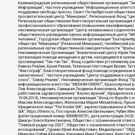
Калининградская региональная общественная организация "Экозащита!-Женсовет", Фонд содействия защите прав и свобод граждан "Общественный вердикт", Фонд "Институт Развития Свободы Информации", Частное учреждение "Информационное агентство МЕМО. РУ", Региональная общественная организация "Общественная комиссия по сохранению наследия академика Сахарова", Фонд поддержки свободы прессы, Санкт-Петербургская общественная правозащитная организация "Гражданский контроль", Межрегиональная общественная организация "Информационно-просветительский центр "Мемориал", Региональный Фонд "Центр Защиты Прав Средств Массовой Информации", с 05.12.2023 Фонд "Центр Защиты Прав Средств массовой информации", Региональная общественная благотворительная организация помощи беженцам и мигрантам "Гражданское содействие", Негосударственное образовательное учреждение дополнительного профессионального образования (повышение квалификации) специалистов "АКАДЕМИЯ ПО ПРАВАМ ЧЕЛОВЕКА", Свердловская региональная общественная организация "Сутяжник", Автономная некоммерческая организация "Центр независимых социологических исследований", Союз общественных объединений "Российский исследовательский центр по правам человека", Региональное общественное учреждение научно-информационный центр "МЕМОРИАЛ", Некоммерческая организация "Фонд защиты гласности", Автономная некоммерческая организация "Институт прав человека", Городская общественная организация "Екатеринбургское общество "МЕМОРИАЛ", Городская общественная организация "Рязанское историко-просветительское и правозащитное общество "Мемориал" (Рязанский Мемориал), Челябинский региональный орган общественной самодеятельности – женское общественное объединение "Женщины Евразии", Челябинский региональный орган общественной самодеятельности "Уральская правозащитная группа", Фонд содействия защите здоровья и социальной справедливости имени Андрея Рылькова, Автономная Некоммерческая Организация "Аналитический Центр Юрия Левады", Автономная некоммерческая организация социальной поддержки населения "Проект Апрель", Региональная общественная организация помощи женщинам и детям, находящимся в кризисной ситуации "Информационно-методический центр "Анна", Фонд содействия развитию массовых коммуникаций и правовому просвещению "Так-так-Так", Фонд содействия устойчивому развитию "Серебряная тайга", Свердловский региональный общественный фонд социальных проектов "Новое время", "Idel.Реалии", Кавказ.Реалии, Крым.Реалии, Телеканал Настоящее Время, Татаро-башкирская служба Радио Свобода (Azatliq Radiosi), Радио Свободная Европа/Радио Свобода (PCE/PC), "Сибирь.Реалии", "Фактограф", Благотворительный фонд помощи осужденным и их семьям, Автономная некоммерческая организация "Институт глобализации и социальных движений", Фонд "В защиту прав заключенных", Частное учреждение "Центр поддержки и содействия развитию средств массовой информации", Пензенский региональный общественный благотворительный фонд "Гражданский союз", "Север.Реалии", Некоммерческая организация Фонд "Правовая инициатива", Общество с ограниченной ответственностью "Радио Свободная Европа/Радио Свобода", Чешское информационное агентство "MEDIUM-ORIENT", Красноярская региональная общественная организация