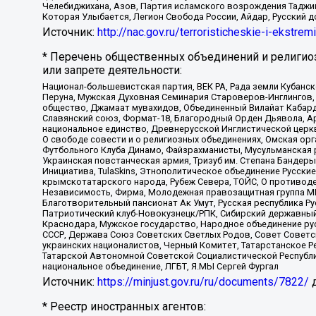
Челебиджихана, Азов, Партия исламского возрождения Таджи
Которая Улыбается, Легион Свобода России, Айдар, Русский 
Источник:
http://nac.gov.ru/terroristicheskie-i-ekstrem
* Перечень общественных объединений и религио
или запрете деятельности:
Национал-большевистская партия, ВЕК РА, Рада земли Кубан
Перуна, Мужская Духовная Семинария Староверов-Инглингов, 
общество, Джамаат мувахидов, Объединенный Вилайат Кабарды
Славянский союз, Формат-18, Благородный Орден Дьявола, А
национальное единство, Древнерусской Инглистической церк
О свободе совести и о религиозных объединениях, Омская ор
Футбольного Клуба Динамо, Файзрахманисты, Мусульманская р
Украинская повстанческая армия, Тризуб им. Степана Бандеры,
Инициатива, TulaSkins, Этнополитическое объединение Русски
крымскотатарского народа, Рубеж Севера, ТОЙС, О противоде
Независимость, Фирма, Молодежная правозащитная группа МПГ
Благотворительный пансионат Ак Умут, Русская республика Рус
Патриотический клуб-Новокузнецк/РПК, Сибирский державный 
Краснодара, Мужское государство, Народное объединение ру
СССР, Держава Союз Советских Светлых Родов, Совет Советски
украинских националистов, Черный Комитет, Татарстанское 
Татарской Автономной Советской Социалистической Республи
национальное объединение, ЛГБТ, Я.МЫ Сергей Фургал
Источник:
https://minjust.gov.ru/ru/documents/7822/
д
* Реестр иностранных агентов: