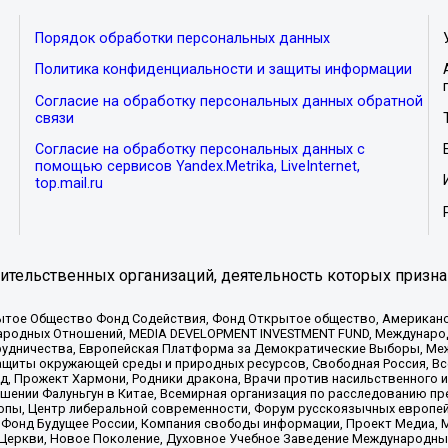
Порядок обработки персональных данных
Политика конфиденциальности и защиты информации
Согласие на обработку персональных данных обратной
связи
Согласие на обработку персональных данных с
помощью сервисов Yandex.Metrika, LiveInternet,
top.mail.ru
тельственных организаций, деятельность которых призна
ытое Общество Фонд Содействия, Фонд Открытое общество, Американо
родных Отношений, MEDIA DEVELOPMENT INVESTMENT FUND, Международн
рудничества, Европейская Платформа за Демократические Выборы, Ме
щиты окружающей среды и природных ресурсов, Свободная Россия, Все
, Прожект Хармони, Родники дракона, Врачи против насильственного и
шении Фалуньгун в Китае, Всемирная организация по расследованию пр
опы, Центр либеральной современности, Форум русскоязычных европей
Фонд Будущее России, Компания свободы информации, Проект Медиа, 
 Церкви, Новое Поколение, Духовное Учебное Заведение Международн