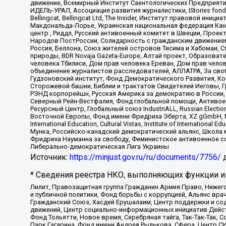
движение, Всемирный Институт Саентологических Предприяти
ИДЕЛЬ-УРАЛ, Ассоциация развития журналистики, IStories fo
Bellingcat, Bellingcat Ltd, The Insider, Институт правовой ин
Макдональда-Лорье, Украинская национальная федерация Кан
центр , Риддл, Русский антивоенный комитет в Швеции, Проект
Народов ПостРоссии, Солидарность с гражданским движением 
Россия, Беллона, Союз жителей островов Тисима и Хабомаи, 
природы, BDR Novaja Gazeta-Europe, Алтай проект, Образова
человека Тбилиси, Дом прав человека Ереван, Дом прав челов
объединение журналистов расследователей, АЛЛАТРА, За своб
Гудзоновский институт, Фонд Демократического Развития, К
Сторожевой башни, Библии и трактатов Свидетелей Иеговы, Г
РЭНД корпорейшн, Русская Америка за демократию в России, 
Северный Рейн-Вестфалия, Фонд глобальной помощи, Антивоенн
Ресурсный Центр, Глобальный союз IndustriALL, Russian Electi
Восточной Европы, Фонд имени Фридриха Эберта, XZ gGmbH, М
International Education, Cultural Vistas, Institute of Intern
Мунка, Российско-канадский демократический альянс, Школа
Фридриха Науманна за свободу, Феминистское антивоенное соп
Либерально-демократическая Лига Украины
Источник:
https://minjust.gov.ru/ru/documents/7756/
д
* Сведения реестра НКО, выполняющих функции ин
Лилит, Правозащитная группа Гражданин.Армия.Право, Нижего
и публичной политики, Фонд борьбы с коррупцией, Альянс вр
Гражданский Союз, Хасдей Ерушалаим, Центр поддержки и сод
движений, Центр социально-информационных инициатив Дейс
Фонд Тольятти, Новое время, Серебряная тайга, Так-Так-Так,
Парк Гагарина, Фонд имени Андрея Рылькова, Сфера, Центр С