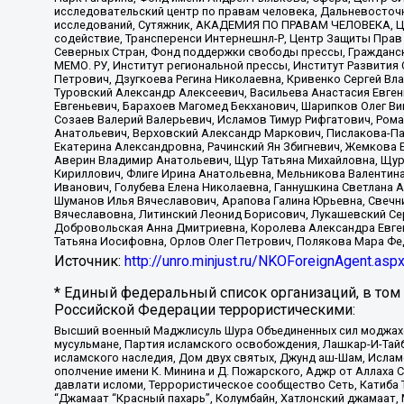
исследовательский центр по правам человека, Дальневосточн
исследований, Сутяжник, АКАДЕМИЯ ПО ПРАВАМ ЧЕЛОВЕКА, Це
содействие, Трансперенси Интернешнл-Р, Центр Защиты Прав
Северных Стран, Фонд поддержки свободы прессы, Гражданск
МЕМО. РУ, Институт региональной прессы, Институт Развити
Петрович, Дзугкоева Регина Николаевна, Кривенко Сергей В
Туровский Александр Алексеевич, Васильева Анастасия Евген
Евгеньевич, Барахоев Магомед Бекханович, Шарипков Олег В
Созаев Валерий Валерьевич, Исламов Тимур Рифгатович, Рома
Анатольевич, Верховский Александр Маркович, Пислакова-Па
Екатерина Александровна, Рачинский Ян Збигневич, Жемкова 
Аверин Владимир Анатольевич, Щур Татьяна Михайловна, Щур
Кириллович, Флиге Ирина Анатольевна, Мельникова Валентин
Иванович, Голубева Елена Николаевна, Ганнушкина Светлана 
Шуманов Илья Вячеславович, Арапова Галина Юрьевна, Свечн
Вячеславовна, Литинский Леонид Борисович, Лукашевский Се
Добровольская Анна Дмитриевна, Королева Александра Евген
Татьяна Иосифовна, Орлов Олег Петрович, Полякова Мара Фе
Источник:
http://unro.minjust.ru/NKOForeignAgent.asp
* Единый федеральный список организаций, в том
Российской Федерации террористическими:
Высший военный Маджлисуль Шура Объединенных сил моджахедо
мусульмане, Партия исламского освобождения, Лашкар-И-Тай
исламского наследия, Дом двух святых, Джунд аш-Шам, Ислам
ополчение имени К. Минина и Д. Пожарского, Аджр от Аллаха 
давлати исломи, Террористическое сообщество Сеть, Катиба Та
“Джамаат “Красный пахарь”, Колумбайн, Хатлонский джамаат, 