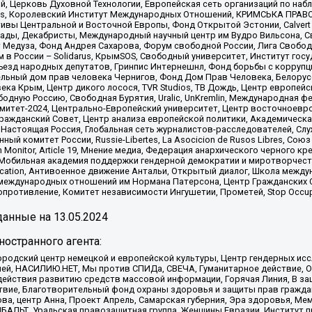
й, Церковь Духовной Технологии, Европейская сеть организаций по н
nds, Королевский Институт Международных Отношений, КРИМСЬКА ПРАВОЗ
ициативы Центральной и Восточной Европы, Фонд Открытой Эстонии, Calver
ады, Декабристы, Международный научный центр им Вудро Вильсона, С
 Медуза, Фонд Андрея Сахарова, Форум свободной России, Лига Свободны
в России – Solidarus, КрымSOS, Свободный университет, Институт гос
Съезд народных депутатов, Гринпис Интернешнл, Фонд борьбы с коррупц
тельный дом прав человека Чернигов, Фонд Дом Прав Человека, Белору
ека Крым, Центр дикого лосося, TVR Studios, ТВ Дождь, Центр европей
одную Россию, Свободная Бурятия, Uralic, UnKremlin, Международная ф
омитет-2024, Центрально-Европейский университет, Центр восточноев
ражданский Совет, Центр анализа европейской политики, Академическа
Настоящая Россия, Глобальная сеть журналистов-расследователей, Слу
ый комитет России, Russie-Libertes, La Asocicion de Rusos Libres, С
on Monitor, Article 19, Мнение медиа, Федерация анархического черного
обильная академия поддержки гендерной демократии и миротворчества,
ational Education, Антивоенное движение Антальи, Открытый диалог, Школа 
 международных отношений им Нормана Патерсона, Центр Гражданских 
ротивление, Комитет независимости Ингушетии, Прометей, Stop Occupat
анные на
13.05.2024
остранного агента:
родский центр немецкой и европейской культуры, Центр гендерных исс
ачей, НАСИЛИЮ.НЕТ, Мы против СПИДа, СВЕЧА, Гуманитарное действие, 
ействия развитию средств массовой информации, Горячая Линия, В защ
твие, Благотворительный фонд охраны здоровья и защиты прав гражда
 Сова, центр Анна, Проект Апрель, Самарская губерния, Эра здоровья, 
ИБАЛЬТ, Уральская правозащитная группа, Женщины Евразии, Институт п