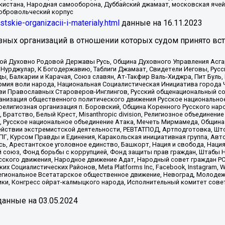
кистана, Народная самооборона, Дуббайский джамаат, московская ячей
добровольческий корпус
istskie-organizacii-i-materialy.html
данные на
16.11.2023
зных организаций в отношении которых судом принято вс
ской Духовно Родовой Державы Русь, Община Духовного Управления Асг
Нурджулар, К Богодержавию, Таблиги Джамаат, Свидетели Иеговы, Рус
, Балкарии и Карачая, Союз славян, Ат-Такфир Валь-Хиджра, Пит Буль,
рмия воли народа, Национальная Социалистическая Инициатива города 
ви Православных Староверов-Инглингов, Русский общенациональный сою
ганизация общественного политического движения Русское национально
елигиозная организация п. Боровский, Община Коренного Русского нар
 Братство, Белый Крест, Misanthropic division, Религиозное объединен
е, Русское национальное объединение Атака, Мечеть Мирмамеда, Община
йствии экстремистской деятельности, РЕВТАТПОД, Артподготовка, Што
, Курсом Правды и Единения, Каракольская инициативная группа, Автог
ь, Арестантское уголовное единство, Башкорт, Нация и свобода, Нация и
союз, Фонд борьбы с коррупцией, Фонд защиты прав граждан, Штабы На
сского движения, Народное движение Адат, Народный совет граждан РС
х Социалистических Районов, Meta Platforms Inc, Facebook, Instagram
Региональное Всетатарское общественное движение, Невоград, Молоде
ки, Конгресс ойрат-калмыцкого народа, Исполнительный комитет сове
анные на
03.05.2024