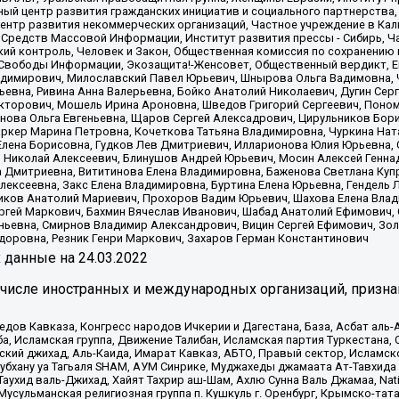
ый центр развития гражданских инициатив и социального партнерства,
нтр развития некоммерческих организаций, Частное учреждение в Кал
 Средств Массовой Информации, Институт развития прессы - Сибирь, Ч
ий контроль, Человек и Закон, Общественная комиссия по сохранению
я Свободы Информации, Экозащита!-Женсовет, Общественный вердикт, 
ладимирович, Милославский Павел Юрьевич, Шнырова Ольга Вадимовна,
ьевна, Ривина Анна Валерьевна, Бойко Анатолий Николаевич, Дугин Сер
икторович, Мошель Ирина Ароновна, Шведов Григорий Сергеевич, Поно
нова Ольга Евгеньевна, Щаров Сергей Алексадрович, Цирульников Бори
ркер Марина Петровна, Кочеткова Татьяна Владимировна, Чуркина Нат
Елена Борисовна, Гудков Лев Дмитриевич, Илларионова Юлия Юрьевна, С
 Николай Алексеевич, Блинушов Андрей Юрьевич, Мосин Алексей Генна
а Дмитриевна, Вититинова Елена Владимировна, Баженова Светлана Куп
Алексеевна, Закс Елена Владимировна, Буртина Елена Юрьевна, Гендель
иков Анатолий Мариевич, Прохоров Вадим Юрьевич, Шахова Елена Влад
ргей Маркович, Бахмин Вячеслав Иванович, Шабад Анатолий Ефимович, 
ьевна, Смирнов Владимир Александрович, Вицин Сергей Ефимович, Зол
доровна, Резник Генри Маркович, Захаров Герман Константинович
x
данные на
24.03.2022
 числе иностранных и международных организаций, призна
в Кавказа, Конгресс народов Ичкерии и Дагестана, База, Асбат аль-Ан
ба, Исламская группа, Движение Талибан, Исламская партия Туркестан
ский джихад, Аль-Каида, Имарат Кавказ, АБТО, Правый сектор, Исламск
Субхану уа Тагьаля SHAM, АУМ Синрике, Муджахеды джамаата Ат-Тавхида
ухид валь-Джихад, Хайят Тахрир аш-Шам, Ахлю Сунна Валь Джамаа, Natio
Мусульманская религиозная группа п. Кушкуль г. Оренбург, Крымско-т