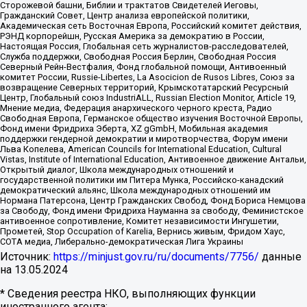
Сторожевой башни, Библии и трактатов Свидетелей Иеговы,
Гражданский Совет, Центр анализа европейской политики,
Академическая сеть Восточная Европа, Российский комитет действия,
РЭНД корпорейшн, Русская Америка за демократию в России,
Настоящая Россия, Глобальная сеть журналистов-расследователей,
Служба поддержки, Свободная Россия Берлин, Свободная Россия
Северный Рейн-Вестфалия, Фонд глобальной помощи, Антивоенный
комитет России, Russie-Libertes, La Asocicion de Rusos Libres, Союз за
возвращение Северных территорий, Крымскотатарский Ресурсный
Центр, Глобальный союз IndustriALL, Russian Election Monitor, Article 19,
Мнение медиа, Федерация анархического черного креста, Радио
Свободная Европа, Германское общество изучения Восточной Европы,
Фонд имени Фридриха Эберта, XZ gGmbH, Мобильная академия
поддержки гендерной демократии и миротворчества, Форум имени
Льва Копелева, American Councils for International Education, Cultural
Vistas, Institute of International Education, Антивоенное движение Антальи,
Открытый диалог, Школа международных отношений и
государственной политики им Питера Мунка, Российско-канадский
демократический альянс, Школа международных отношений им
Нормана Патерсона, Центр Гражданских Свобод, Фонд Бориса Немцова
за Свободу, Фонд имени Фридриха Науманна за свободу, Феминистское
антивоенное сопротивление, Комитет независимости Ингушетии,
Прометей, Stop Occupation of Karelia, Вернись живым, Фридом Хаус,
СОТА медиа, Либерально-демократическая Лига Украины
Источник:
https://minjust.gov.ru/ru/documents/7756/
данные
на
13.05.2024
* Сведения реестра НКО, выполняющих функции
иностранного агента: