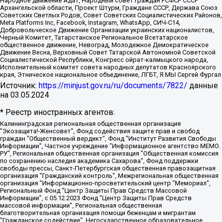
Народное движение Адат, Народный совет граждан РСФСР СССР
Архангельской области, Проект Штурм, Граждане СССР, Держава Союз
Советских Светлых Родов, Совет Советских Социалистических Районов,
Meta Platforms Inc, Facebook, Instagram, WhatsApp, СИЧ-С14,
Добровольческое Движение Организации украинских националистов,
Черный Комитет, Татарстанское Региональное Всетатарское
общественное движение, Невоград, Молодежное Демократическое
Движение Весна, Верховный Совет Татарской Автономной Советской
Социалистической Республики, Конгресс ойрат-калмыцкого народа,
Исполнительный комитет совета народных депутатов Красноярского
края, Этническое национальное объединение, ЛГБТ, Я.МЫ Сергей Фургал
Источник:
https://minjust.gov.ru/ru/documents/7822/
данные
на
03.05.2024
* Реестр иностранных агентов:
Калининградская региональная общественная организация "Экозащита!-Женсовет", Фонд содействия защите прав и свобод граждан "Общественный вердикт", Фонд "Институт Развития Свободы Информации", Частное учреждение "Информационное агентство МЕМО. РУ", Региональная общественная организация "Общественная комиссия по сохранению наследия академика Сахарова", Фонд поддержки свободы прессы, Санкт-Петербургская общественная правозащитная организация "Гражданский контроль", Межрегиональная общественная организация "Информационно-просветительский центр "Мемориал", Региональный Фонд "Центр Защиты Прав Средств Массовой Информации", с 05.12.2023 Фонд "Центр Защиты Прав Средств массовой информации", Региональная общественная благотворительная организация помощи беженцам и мигрантам "Гражданское содействие", Негосударственное образовательное учреждение дополнительного профессионального образования (повышение квалификации) специалистов "АКАДЕМИЯ ПО ПРАВАМ ЧЕЛОВЕКА", Свердловская региональная общественная организация "Сутяжник", Автономная некоммерческая организация "Центр независимых социологических исследований", Союз общественных объединений "Российский исследовательский центр по правам человека", Региональное общественное учреждение научно-информационный центр "МЕМОРИАЛ", Некоммерческая организация "Фонд защиты гласности", Автономная некоммерческая организация "Институт прав человека", Городская общественная организация "Екатеринбургское общество "МЕМОРИАЛ", Городская общественная организация "Рязанское историко-просветительское и правозащитное общество "Мемориал" (Рязанский Мемориал), Челябинский региональный орган общественной самодеятельности – женское общественное объединение "Женщины Евразии", Челябинский региональный орган общественной самодеятельности "Уральская правозащитная группа", Фонд содействия защите здоровья и социальной справедливости имени Андрея Рылькова, Автономная Некоммерческая Организация "Аналитический Центр Юрия Левады", Автономная некоммерческая организация социальной поддержки населения "Проект Апрель", Региональная общественная организация помощи женщинам и детям, находящимся в кризисной ситуации "Информационно-методический центр "Анна", Фонд содействия развитию массовых коммуникаций и правовому просвещению "Так-так-Так", Фонд содействия устойчивому развитию "Серебряная тайга", Свердловский региональный общественный фонд социальных проектов "Новое время", "Idel.Реалии", Кавказ.Реалии, Крым.Реалии, Телеканал Настоящее Время, Татаро-башкирская служба Радио Свобода (Azatliq Radiosi), Радио Свободная Европа/Радио Свобода (PCE/PC), "Сибирь.Реалии", "Фактограф", Благотворительный фонд помощи осужденным и их семьям, Автономная некоммерческая организация "Институт глобализации и социальных движений", Фонд "В защиту прав заключенных", Частное учреждение "Центр поддержки и содействия развитию средств массовой информации", Пензенский региональный общественный благотворительный фонд "Гражданский союз", "Север.Реалии", Некоммерческая организация Фонд "Правовая инициатива", Общество с ограниченной ответственностью "Радио Свободная Европа/Радио Свобода", Чешское информационное агентство "MEDIUM-ORIENT", Красноярская региональная общественная организация "Мы против СПИДа", Камалягин Денис Николаевич, Маркелов Сергей Евгеньевич, Пономарев Лев Александрович, Савицкая Людмила Алексеевна, Автономная некоммерческая организация "Центр по работе с проблемой насилия "НАСИЛИЮ.НЕТ", Межрегиональный профессиональный союз работников здравоохранения "Альянс врачей", Юридическое лицо, зарегистрированное в Латвийской Республике, SIA "Medusa Project" (регистрационный номер 40103797863, дата регистрации 10.06.2014), Некоммерческая организация "Фонд по борьбе с коррупцией", Автономная некоммерческая организация "Институт права и публичной политики", Баданин Роман Сергеевич, Гликин Максим Александрович, Железнова Мария Михайловна, Лукьянова Юлия Сергеевна, Маетная Елизавета Витальевна, Маняхин Петр Борисович, Чуракова Ольга Владимировна, Ярош Юлия Петровна, Юридическое лицо "The Insider SIA", зарегистрированное в Риге, Латвийская Республика (дата регистрации 26.06.2015), являющееся администратором доменного имени интернет-издания "The Insider SIA", https://theins.ru, Постернак Алексей Евгеньевич, Рубин Михаил Аркадьевич, Анин Роман Александрович, Юридическое лицо Istories fonds, зарегистрированное в Латвийской Республике (регистрационный номер 50008295751, дата регистрации 24.02.2020), Великовский Дмитрий Александрович, Долинина Ирина Николаевна, Мароховская Алеся Алексеевна, Шлейнов Роман Юрьевич, Шмагун Олеся Валентиновна, Общество с ограниченной ответственностью "Альтаир 2021", Общество с ограниченной ответственностью "Вега 2021", Общество с ограниченной ответственностью "Главный редактор 2021", Общество с ограниченной ответственностью "Ромашки монолит", Важенков Артем Валерьевич, Ивановская областная общественная организация "Центр гендерных исследований", Гурман Юрий Альбертович, Медиапроект "ОВД-Инфо", Егоров Владимир Владимирович, Жилинский Владимир Александрович, Общество с ограниченной ответственностью "ЗП", Иванова София Юрьевна, Карезина Инна Павловна, Кильтау Екатерина Викторовна, Петров Алексей Викторович, Пискунов Сергей Евгеньевич, Смирнов Сергей Сергеевич, Тихонов Михаил Сергеевич, Общество с ограниченной ответственностью "ЖУРНАЛИСТ-ИНОСТРАННЫЙ АГЕНТ", Арапова Галина Юрьевна, Вольтская Татьяна Анатольевна, Американская компания "Mason G.E.S. Anonymous Foundation" (США), являющаяся владельцем интернет-издания https://mnews.world/, Компания "Stichting Bellingcat", зарегистрированная в Нидерландах (дата регистрации 11.07.2018), Захаров Андрей Вячеславович, Клепиковская Екатерина Дмитриевна, Общество с ограниченной ответственностью "МЕМО", Перл Роман Александрович, Симонов Евгений Алексеевич, Соловьева Елена Анатольевна, Сотников Даниил Владимирович, Сурначева Елизавета Дмитриевна, Автономная некоммерческая организация по защите прав человека и информированию населения "Якутия – Наше Мнение", Общество с ограниченной ответственностью "Москоу диджитал медиа", с 26.01.2023 Общество с ограниченной ответственностью "Чайка Белые сады", Ветошкина Валерия Валерьевна, Заговора Максим Александрович, Межрегиональное общественное движение "Российская ЛГБТ - сеть", Оленичев Максим Владимирович, Павлов Иван Юрьевич, Скворцова Елена Сергеевна, Общество с ограниченной ответственностью "Как бы инагент", Кочетков Игорь Викторович, Общество с ограниченной ответственностью "Честные выборы", Еланчик Олег Александрович, Общество с ограниченной ответственностью "Нобелевский призыв", Гималова Регина Эмилевна, Григорьев Андрей Валерьевич, Григорьева Алина Александровна, Ассоциация по содействию защите прав призывников, альтернативнослужащих и военнослужащих "Правозащитная группа "Гражданин.Армия.Право", Хисамова Регина Фаритовна, Автономная некоммерческая организация по реализации социально-правовых программ "Лилит", Дальневосточное общественное движение "Маяк", Санкт-Петербургская ЛГБТ-инициативная группа "Выход", Инициативная группа ЛГБТ+ "Реверс", Алексеев Андрей Викторович, Бекбулатова Таисия Львовна, Беляев Иван Михайлович, Владыкина Елена Сергеевна, Гельман Марат Александрович, Никульшина Вероника Юрьевна, Толоконникова Надежда Андреевна, Шендерович Виктор Анатольевич, Общество с ограниченной ответственностью "Данное сообщение", Общество с ограниченной ответственностью Издательский дом "Новая глава", Айнбиндер Александра Александровна, Московский комьюнити-центр для ЛГБТ+инициатив, Благотворительный фонд развития филантропии, Deutsche Welle (Германия, Kurt-Schumacher-Strasse 3, 53113 Bonn), Борзунова Мария Михайловна, Воробьев Виктор Викторович, Голубева Анна Львовна, Константинова Алла Михайловна, Малкова Ирина Владимировна, Мурадов Мурад Абдулгалимович, Осетинская Елизавета Николаевна, Понасенков Евгений Николаевич, Ганапольский Матвей Юрьевич, Киселев Евгений Алексеевич, Борухович Ирина Григорьевна, Дремин Иван Тимофеевич, Дубровский Дмитрий Викторович, Красноярская региональная общественная организация поддержки и развития альтернативных образовательных технологий и межкультурных коммуникаций "ИНТЕРРА", Маяковская Екатерина Алексеевна, Фейгин Марк Захарович, Филимонов Андрей Викторович, Дзугкоева Регина Николаевна, Доброхотов Роман Александрович, Дудь Юрий Александрович, Елкин Сергей Владимирович, Кругликов Кирилл Игоревич, Сабунаева Мария Леонидовна, Семенов Алексей Владимирович, Шаинян Карен Багратович, Шульман Екатерина Михайловна, Асафьев Артур Валерьевич, Вахштайн Виктор Семенович, Венедиктов Алексей Алексеевич, Лушникова Екатерина Евгеньевна, Волков Леонид Михайлович, Невзоров Александр Глебович, Пархоменко Сергей Борисович, Сироткин Ярослав Николаевич, Кара-Мурза Владимир Владимирович, Баранова Наталья Владимировна, Гозман Леонид Яковлевич, Кагарлицкий Борис Юльевич, Климарев Михаил Валерьевич, Милов Владимир Станиславович, Автономная некоммерческая организация Краснодарский центр современного искусства "Типография", Моргенштерн Алишер Тагирович, Соболь Любовь Эдуардовна, Общество с ограниченной ответственностью "ЛИЗА НОРМ", Каспаров Гарри Кимович, Ходорковский Михаил Борисович, Общество с ограниченной ответственностью "Апрельские тезисы", Данилович Ирина Брониславовна, Кашин Олег Владимирович, Петров Николай Владимирович, Пивоваров Алексей Владимирович, Соколов Михаил Владимирович, Цветкова Юлия Владимировна, Чичваркин Евгений Александрович, Комитет против пыток/Команда против пыток, Общество с ограниченной ответственностью "Первый научный", Общество с ограниченной ответственностью "Вертолет и ко", Белоцерковская Вероника Борисовна, Кац Максим Евгеньевич, Лазарева Татьяна Юрьевна, Шаведдинов Руслан Табризович, Яшин Илья Валерьевич, Общество с ограниченной ответственностью "Иноагент ААВ", Алешковский Дмитрий Петрович, Альбац Евгения Марковна, Быков Дмитрий Львович, Галямина Юлия Евгеньевна, Лойко Сергей Леонидович, Мартынов Кирилл Константинович, Медведев Сергей Александрович, Крашенинников Федор Геннадиевич, Гордеева Катерина Вл