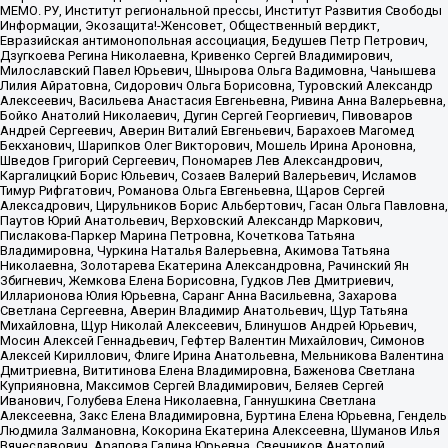
МЕМО. РУ, Институт региональной прессы, Институт Развития Свободы
Информации, Экозащита!-Женсовет, Общественный вердикт,
Евразийская антимонопольная ассоциация, Бедушев Петр Петрович,
Дзугкоева Регина Николаевна, Кривенко Сергей Владимирович,
Милославский Павел Юрьевич, Шнырова Ольга Вадимовна, Чанышева
Лилия Айратовна, Сидорович Ольга Борисовна, Туровский Александр
Алексеевич, Васильева Анастасия Евгеньевна, Ривина Анна Валерьевна,
Бойко Анатолий Николаевич, Дугин Сергей Георгиевич, Пивоваров
Андрей Сергеевич, Аверин Виталий Евгеньевич, Барахоев Магомед
Бекханович, Шарипков Олег Викторович, Мошель Ирина Ароновна,
Шведов Григорий Сергеевич, Пономарев Лев Александрович,
Каргалицкий Борис Юльевич, Созаев Валерий Валерьевич, Исламов
Тимур Рифгатович, Романова Ольга Евгеньевна, Щаров Сергей
Алексадрович, Цирульников Борис Альбертович, Гасан Ольга Павловна,
Паутов Юрий Анатольевич, Верховский Александр Маркович,
Пислакова-Паркер Марина Петровна, Кочеткова Татьяна
Владимировна, Чуркина Наталья Валерьевна, Акимова Татьяна
Николаевна, Золотарева Екатерина Александровна, Рачинский Ян
Збигневич, Жемкова Елена Борисовна, Гудков Лев Дмитриевич,
Илларионова Юлия Юрьевна, Саранг Анна Васильевна, Захарова
Светлана Сергеевна, Аверин Владимир Анатольевич, Щур Татьяна
Михайловна, Щур Николай Алексеевич, Блинушов Андрей Юрьевич,
Мосин Алексей Геннадьевич, Гефтер Валентин Михайлович, Симонов
Алексей Кириллович, Флиге Ирина Анатольевна, Мельникова Валентина
Дмитриевна, Вититинова Елена Владимировна, Баженова Светлана
Куприяновна, Максимов Сергей Владимирович, Беляев Сергей
Иванович, Голубева Елена Николаевна, Ганнушкина Светлана
Алексеевна, Закс Елена Владимировна, Буртина Елена Юрьевна, Гендель
Людмила Залмановна, Кокорина Екатерина Алексеевна, Шуманов Илья
Вячеславович, Арапова Галина Юрьевна, Свечников Анатолий