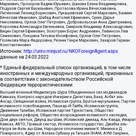
Мариевич, Прохоров Вадим Юрьевич, Шахова Елена Владимировна,
Подузов Сергей Васильевич, Протасова Ирина Вячеславовна,
Литинский Леонид Борисович, Лукашевский Сергей Маркович, Бахмин
Вячеслав Иванович, Шабад Анатолий Ефимович, Сухих Дарья
Николаевна, Орлов Олег Петрович, Добровольская Анна Дмитриевна,
Королева Александра Евгеньевна, Смирнов Владимир Александрович,
Вицин Сергей Ефимович, Золотухин Борис Андреевич, Левинсон Лев
Семенович, Локшина Татьяна Иосифовна, Орлов Олег Петрович,
Полякова Мара Федоровна, Резник Генри Маркович, Захаров Герман
Константинович
Источник:
http://unro.minjust.ru/NKOForeignAgent.aspx
данные на
24.03.2022
* Единый федеральный список организаций, в том числе
иностранных и международных организаций, признанных
в соответствии с законодательством Российской
Федерации террористическими:
Высший военный Маджлисуль Шура Объединенных сил моджахедов
Кавказа, Конгресс народов Ичкерии и Дагестана, База, Асбат аль-
Ансар, Священная война, Исламская группа, Братья-мусульмане, Партия
исламского освобождения, Лашкар-И-Тайба, Исламская группа,
Движение Талибан, Исламская партия Туркестана, Общество
социальных реформ, Общество возрождения исламского наследия,
Дом двух святых, Джунд аш-Шам, Исламский джихад, Аль-Каида, Имарат
Кавказ, АБТО, Правый сектор, Исламское государство, Джабха аль-
Нусра ли-Ахль аш-Шам, Народное ополчение имени К. Минина и Д.
Пожарского, Аджр от Аллаха Субхану уа Тагьаля SHAM, АУМ Синрике,