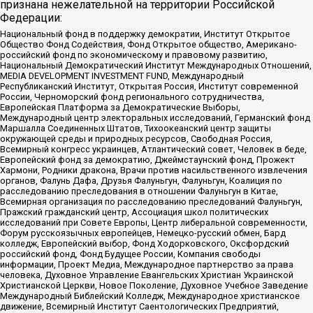
признана нежелательной на территории Российской
Федерации:
Национальный фонд в поддержку демократии, Институт Открытое
Общество Фонд Содействия, Фонд Открытое общество, Американо-
российский фонд по экономическому и правовому развитию,
Национальный Демократический Институт Международных Отношений,
MEDIA DEVELOPMENT INVESTMENT FUND, Международный
Республиканский Институт, Открытая Россия, Институт современной
России, Черноморский фонд регионального сотрудничества,
Европейская Платформа за Демократические Выборы,
Международный центр электоральных исследований, Германский фонд
Маршалла Соединенных Штатов, Тихоокеанский центр защиты
окружающей среды и природных ресурсов, Свободная Россия,
Всемирный конгресс украинцев, Атлантический совет, Человек в беде,
Европейский фонд за демократию, Джеймстаунский фонд, Прожект
Хармони, Родники дракона, Врачи против насильственного извлечения
органов, Фалунь Дафа, Друзья Фалуньгун, Фалуньгун, Коалиция по
расследованию преследования в отношении Фалуньгун в Китае,
Всемирная организация по расследованию преследований Фалуньгун,
Пражский гражданский центр, Ассоциация школ политических
исследований при Совете Европы, Центр либеральной современности,
Форум русскоязычных европейцев, Немецко-русский обмен, Бард
колледж, Европейский выбор, Фонд Ходорковского, Оксфордский
российский фонд, Фонд Будущее России, Компания свободы
информации, Проект Медиа, Международное партнерство за права
человека, Духовное Управление Евангельских Христиан Украинской
Христианской Церкви, Новое Поколение, Духовное Учебное Заведение
Международный Библейский Колледж, Международное христианское
движение, Всемирный Институт Саентологических Предприятий,