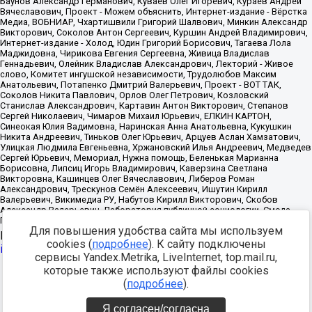
Для повышения удобства сайта мы используем
Источник:
https://minjust.gov.ru/uploaded/files/reestr-
cookies (
подробнее
). К сайту подключены
inostrannyih-agentov-22-03-2024.pdf
данные на
22.03.2024
сервисы Yandex.Metrika, LiveInternet, top.mail.ru,
которые также используют файлы cookies
Разработка -
(
подробнее
).
Я согласен/согласна