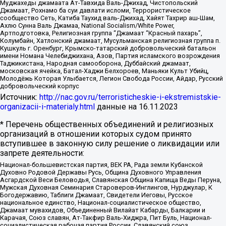
Муджахеды джамаата Ат-Тавхида Валь-Джихад, Чистопольский
Джамаат, Рохнамо ба суи давлати исломи, Террористическое
сообщество Сеть, Катиба Таухид валь-Джихад, Хайят Тахрир аш-Шам,
Ахлю Сунна Валь Джамаа, National Socialism/White Power,
Артподготовка, Религиозная группа “Джамаат “Красный пахарь”,
Колумбайн, Хатлонский джамаат, Мусульманская религиозная группа п.
Кушкуль г. Оренбург, Крымско-татарский добровольческий батальон
имени Номана Челебиджихана, Азов, Партия исламского возрождения
Таджикистана, Народная самооборона, Дуббайский джамаат,
московская ячейка, Батал-Хаджи Белхороев, Маньяки Культ Убийц,
Молодёжь Которая Улыбается, Легион Свобода России, Айдар, Русский
добровольческий корпус
Источник:
http://nac.gov.ru/terroristicheskie-i-ekstremistskie-
organizacii-i-materialy.html
данные на
16.11.2023
* Перечень общественных объединений и религиозных
организаций в отношении которых судом принято
вступившее в законную силу решение о ликвидации или
запрете деятельности:
Национал-большевистская партия, ВЕК РА, Рада земли Кубанской
Духовно Родовой Державы Русь, Община Духовного Управления
Асгардской Веси Беловодья, Славянская Община Капища Веды Перуна,
Мужская Духовная Семинария Староверов-Инглингов, Нурджулар, К
Богодержавию, Таблиги Джамаат, Свидетели Иеговы, Русское
национальное единство, Национал-социалистическое общество,
Джамаат мувахидов, Объединенный Вилайат Кабарды, Балкарии и
Карачая, Союз славян, Ат-Такфир Валь-Хиджра, Пит Буль, Национал-
социалистическая рабочая партия России, Славянский союз,