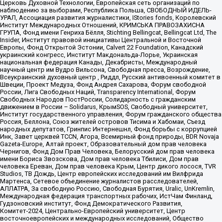
Церковь Духовной Технологии, Европейская сеть организаций по
наблюдению за выборами, Республика Польша, СВОБОДНЫЙ ИДЕЛЬ-
УРАЛ, Ассоциация развития журналистики, IStories fonds, Королевский
Институт Международных Отношений, КРИМСЬКА ПРАВОЗАХИСНА
ГРУПА, Фонд имени Генриха Бёлля, Stichting Bellingcat, Bellingcat Ltd, The
Insider, Институт правовой инициативы Центральной и Восточной
Европы, Фонд Открытой Эстонии, Calvert 22 Foundation, Канадский
украинский конгресс, Институт Макдональда-Лорье, Украинская
национальная федерация Канады, Декабристы, Международный
научный центр им Вудро Вильсона, Свободная пресса, Возрождение,
Всеукраинский духовный центр , Риддл, Русский антивоенный комитет в
Швеции, Проект Медуза, Фонд Андрея Сахарова, Форум свободной
России, Лига Свободных Наций, Transparеncy International, Форум
Свободных Народов ПостРоссии, Солидарность с гражданским
движением в России – Solidarus, КрымSOS, Свободный университет,
Институт государственного управления, Форум гражданского общества
Россия, Беллона, Союз жителей островов Тисима и Хабомаи, Съезд
народных депутатов, Гринпис Интернешнл, Фонд борьбы с коррупцией
Инк, Завет церквей TCCN, Агора, Всемирный фонд природы, BDR Novaja
Gazeta-Europe, Алтай проект, Образовательный дом прав человека
Чернигов, Фонд Дом Прав Человека, Белорусский дом прав человека
имени Бориса Звозскова, Дом прав человека Тбилиси, Дом прав
человека Ереван, Дом прав человека Крым, Центр дикого лосося, TVR
Studios, ТВ Дождь, Центр европейских исследований им Вилфрида
Мартенса, Сетевое объединение журналистов расследователей,
АЛЛАТРА, За свободную Россию, Свободная Бурятия, Uralic, UnKremlin,
Международная федерация транспортных рабочих, ИстЧам Финланд,
Гудзоновский институт, Фонд Демократического Развития,
Комитет-2024, Центрально-Европейский университет, Центр
восточноевропейских и международных исследований, Общество