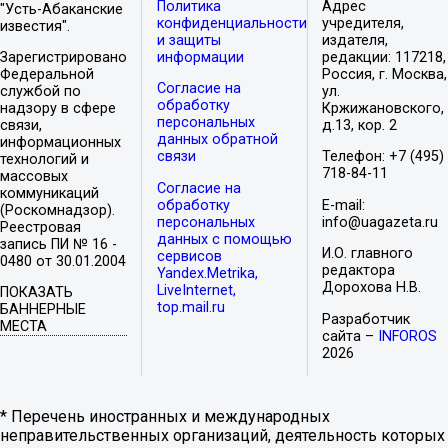
Политика
Адрес
"Усть-Абаканские
конфиденциальности
учредителя,
известия".
и защиты
издателя,
Зарегистрировано
информации
редакции: 117218,
Федеральной
Россия, г. Москва,
Согласие на
службой по
ул.
обработку
надзору в сфере
Кржижановского,
персональных
связи,
д.13, кор. 2
данных обратной
информационных
связи
Телефон: +7 (495)
технологий и
718-84-11
массовых
Согласие на
коммуникаций
обработку
E-mail:
(Роскомнадзор).
персональных
info@uagazeta.ru
Реестровая
данных с помощью
запись ПИ № 16 -
И.О. главного
сервисов
0480 от 30.01.2004
редактора
Yandex.Metrika,
Дорохова Н.В.
LiveInternet,
ПОКАЗАТЬ
top.mail.ru
БАННЕРНЫЕ
Разработчик
МЕСТА
сайта –
INFOROS
2026
* Перечень иностранных и международных
неправительственных организаций, деятельность которых