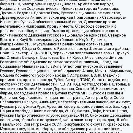
Формат-18, Благородный Орден Дьявола, Армия воли народа,
Национальная Социалистическая Инициатива города Череповца,
Духовно-Родовая Держава Русь, Русское национальное единство,
Древнерусской Инглистической церкви Православных Староверов-
Инглингов, Русский общенациональный союз, Движение против
нелегальной иммиграции, Кровь и Честь, О свободе совести и о
религиозных объединениях, Омская организация общественного
политического движения Русское национальное единство, Северное
Братство, Клуб Болельщиков Футбольного Клуба Динамо,
Файзрахманисты, Мусульманская религиозная организация п.
Боровский, Община Коренного Русского народа Щелковского района,
Правый сектор, УНА - УНСО, Украинская повстанческая армия, Тризуб
им. Степана Бандеры, Братство, Белый Крест, Misanthropic division,
Религиозное объединение последователей инглиизма, Народная
Социальная Инициатива, TulaSkins, Этнополитическое объединение
Русские, Русское национальное объединение Атака, Мечеть Мирмамеда,
Община Коренного Русского народа г. Астрахани, ВОЛЯ, Меджлис
крымскотатарского народа, Рубеж Севера, ТОЙС, О противодействии
экстремистской деятельности, РЕВТАТПОД, Артподготовка, Штольц, В
честь иконы Божией Матери Державная, Сектор 16, Независимость,
Фирма, Молодежная правозащитная группа МПГ, Курсом Правды и
Единения, Каракольская инициативная группа, Автоград Крю, Союз
Славянских Сил Руси, Алля-Аят, Благотворительный пансионат Ак Умут,
Русская республика Русь, Арестантское уголовное единство, Башкорт,
Нация и свобода, Нация и свобода, W.H.С., Фалунь Дафа, Иртыш Ultras,
Русский Патриотический клуб-Новокузнецк/РПК, Сибирский державный
союз, Фонд борьбы с коррупцией, Фонд защиты прав граждан, Штабы
Навального, Совет граждан СССР Прикубанского округа г. Краснодара,
Мужское государство, Народное объединение русского движения,