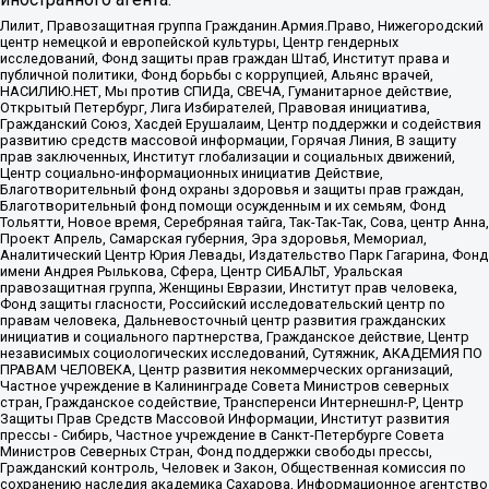
Лилит, Правозащитная группа Гражданин.Армия.Право, Нижегородский
центр немецкой и европейской культуры, Центр гендерных
исследований, Фонд защиты прав граждан Штаб, Институт права и
публичной политики, Фонд борьбы с коррупцией, Альянс врачей,
НАСИЛИЮ.НЕТ, Мы против СПИДа, СВЕЧА, Гуманитарное действие,
Открытый Петербург, Лига Избирателей, Правовая инициатива,
Гражданский Союз, Хасдей Ерушалаим, Центр поддержки и содействия
развитию средств массовой информации, Горячая Линия, В защиту
прав заключенных, Институт глобализации и социальных движений,
Центр социально-информационных инициатив Действие,
Благотворительный фонд охраны здоровья и защиты прав граждан,
Благотворительный фонд помощи осужденным и их семьям, Фонд
Тольятти, Новое время, Серебряная тайга, Так-Так-Так, Сова, центр Анна,
Проект Апрель, Самарская губерния, Эра здоровья, Мемориал,
Аналитический Центр Юрия Левады, Издательство Парк Гагарина, Фонд
имени Андрея Рылькова, Сфера, Центр СИБАЛЬТ, Уральская
правозащитная группа, Женщины Евразии, Институт прав человека,
Фонд защиты гласности, Российский исследовательский центр по
правам человека, Дальневосточный центр развития гражданских
инициатив и социального партнерства, Гражданское действие, Центр
независимых социологических исследований, Сутяжник, АКАДЕМИЯ ПО
ПРАВАМ ЧЕЛОВЕКА, Центр развития некоммерческих организаций,
Частное учреждение в Калининграде Совета Министров северных
стран, Гражданское содействие, Трансперенси Интернешнл-Р, Центр
Защиты Прав Средств Массовой Информации, Институт развития
прессы - Сибирь, Частное учреждение в Санкт-Петербурге Совета
Министров Северных Стран, Фонд поддержки свободы прессы,
Гражданский контроль, Человек и Закон, Общественная комиссия по
сохранению наследия академика Сахарова, Информационное агентство