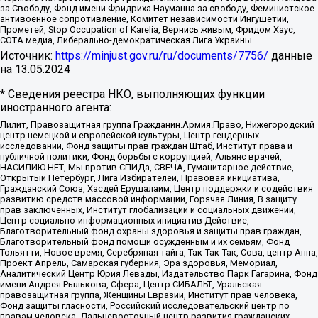
за Свободу, Фонд имени Фридриха Науманна за свободу, Феминистское
антивоенное сопротивление, Комитет независимости Ингушетии,
Прометей, Stop Occupation of Karelia, Вернись живым, Фридом Хаус,
СОТА медиа, Либерально-демократическая Лига Украины
Источник:
https://minjust.gov.ru/ru/documents/7756/
данные
на
13.05.2024
* Сведения реестра НКО, выполняющих функции
иностранного агента:
Лилит, Правозащитная группа Гражданин.Армия.Право, Нижегородский
центр немецкой и европейской культуры, Центр гендерных
исследований, Фонд защиты прав граждан Штаб, Институт права и
публичной политики, Фонд борьбы с коррупцией, Альянс врачей,
НАСИЛИЮ.НЕТ, Мы против СПИДа, СВЕЧА, Гуманитарное действие,
Открытый Петербург, Лига Избирателей, Правовая инициатива,
Гражданский Союз, Хасдей Ерушалаим, Центр поддержки и содействия
развитию средств массовой информации, Горячая Линия, В защиту
прав заключенных, Институт глобализации и социальных движений,
Центр социально-информационных инициатив Действие,
Благотворительный фонд охраны здоровья и защиты прав граждан,
Благотворительный фонд помощи осужденным и их семьям, Фонд
Тольятти, Новое время, Серебряная тайга, Так-Так-Так, Сова, центр Анна,
Проект Апрель, Самарская губерния, Эра здоровья, Мемориал,
Аналитический Центр Юрия Левады, Издательство Парк Гагарина, Фонд
имени Андрея Рылькова, Сфера, Центр СИБАЛЬТ, Уральская
правозащитная группа, Женщины Евразии, Институт прав человека,
Фонд защиты гласности, Российский исследовательский центр по
правам человека, Дальневосточный центр развития гражданских