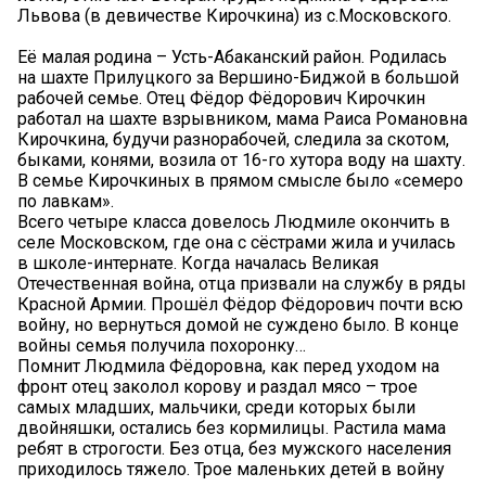
Львова (в девичестве Кирочкина) из с.Московского.
Её малая родина – Усть-Абаканский район. Родилась
на шахте Прилуцкого за Вершино-Биджой в большой
рабочей семье. Отец Фёдор Фёдорович Кирочкин
работал на шахте взрывником, мама Раиса Романовна
Кирочкина, будучи разнорабочей, следила за скотом,
быками, конями, возила от 16-го хутора воду на шахту.
В семье Кирочкиных в прямом смысле было «семеро
по лавкам».
Всего четыре класса довелось Людмиле окончить в
селе Московском, где она с сёстрами жила и училась
в школе-интернате. Когда началась Великая
Отечественная война, отца призвали на службу в ряды
Красной Армии. Прошёл Фёдор Фёдорович почти всю
войну, но вернуться домой не суждено было. В конце
войны семья получила похоронку…
Помнит Людмила Фёдоровна, как перед уходом на
фронт отец заколол корову и раздал мясо – трое
самых младших, мальчики, среди которых были
двойняшки, остались без кормилицы. Растила мама
ребят в строгости. Без отца, без мужского населения
приходилось тяжело. Трое маленьких детей в войну