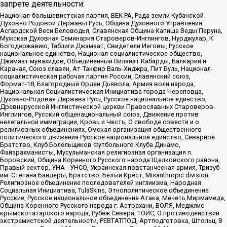
запрете деятельности:
Национал-большевистская партия, ВЕК РА, Рада земли Кубанской
Духовно Родовой Державы Русь, Община Духовного Управления
Асгардской Веси Беловодья, Славянская Община Капища Веды Перуна,
Мужская Духовная Семинария Староверов-Инглингов, Нурджулар, К
Богодержавию, Таблиги Джамаат, Свидетели Иеговы, Русское
национальное единство, Национал-социалистическое общество,
Джамаат мувахидов, Объединенный Вилайат Кабарды, Балкарии и
Карачая, Союз славян, Ат-Такфир Валь-Хиджра, Пит Буль, Национал-
социалистическая рабочая партия России, Славянский союз,
Формат-18, Благородный Орден Дьявола, Армия воли народа,
Национальная Социалистическая Инициатива города Череповца,
Духовно-Родовая Держава Русь, Русское национальное единство,
Древнерусской Инглистической церкви Православных Староверов-
Инглингов, Русский общенациональный союз, Движение против
нелегальной иммиграции, Кровь и Честь, О свободе совести и о
религиозных объединениях, Омская организация общественного
политического движения Русское национальное единство, Северное
Братство, Клуб Болельщиков Футбольного Клуба Динамо,
Файзрахманисты, Мусульманская религиозная организация п.
Боровский, Община Коренного Русского народа Щелковского района,
Правый сектор, УНА - УНСО, Украинская повстанческая армия, Тризуб
им. Степана Бандеры, Братство, Белый Крест, Misanthropic division,
Религиозное объединение последователей инглиизма, Народная
Социальная Инициатива, TulaSkins, Этнополитическое объединение
Русские, Русское национальное объединение Атака, Мечеть Мирмамеда,
Община Коренного Русского народа г. Астрахани, ВОЛЯ, Меджлис
крымскотатарского народа, Рубеж Севера, ТОЙС, О противодействии
экстремистской деятельности, РЕВТАТПОД, Артподготовка, Штольц, В