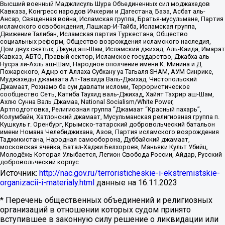
Высший военный Маджлисуль Шура Объединенных сил моджахедов
Кавказа, Конгресс народов Ичкерии и Дагестана, База, Асбат аль-
Ансар, Священная война, Исламская группа, Братья-мусульмане, Партия
исламского освобождения, Лашкар-И-Тайба, Исламская группа,
Движение Талибан, Исламская партия Туркестана, Общество
социальных реформ, Общество возрождения исламского наследия,
Дом двух святых, Джунд аш-Шам, Исламский джихад, Аль-Каида, Имарат
Кавказ, АБТО, Правый сектор, Исламское государство, Джабха аль-
Нусра ли-Ахль аш-Шам, Народное ополчение имени К. Минина и Д.
Пожарского, Аджр от Аллаха Субхану уа Тагьаля SHAM, АУМ Синрике,
Муджахеды джамаата Ат-Тавхида Валь-Джихад, Чистопольский
Джамаат, Рохнамо ба суи давлати исломи, Террористическое
сообщество Сеть, Катиба Таухид валь-Джихад, Хайят Тахрир аш-Шам,
Ахлю Сунна Валь Джамаа, National Socialism/White Power,
Артподготовка, Религиозная группа “Джамаат “Красный пахарь”,
Колумбайн, Хатлонский джамаат, Мусульманская религиозная группа п.
Кушкуль г. Оренбург, Крымско-татарский добровольческий батальон
имени Номана Челебиджихана, Азов, Партия исламского возрождения
Таджикистана, Народная самооборона, Дуббайский джамаат,
московская ячейка, Батал-Хаджи Белхороев, Маньяки Культ Убийц,
Молодёжь Которая Улыбается, Легион Свобода России, Айдар, Русский
добровольческий корпус
Источник:
http://nac.gov.ru/terroristicheskie-i-ekstremistskie-
organizacii-i-materialy.html
данные на
16.11.2023
* Перечень общественных объединений и религиозных
организаций в отношении которых судом принято
вступившее в законную силу решение о ликвидации или