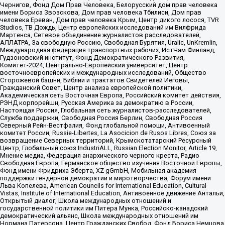
Чернигов, Фонд Дом Прав Человека, Белорусский дом прав человека
имени Бориса Звозскова, Дом прав человека Тбилиси, Дом прав
человека Ереван, Дом прав человека Крым, Центр дикого лосося, TVR
Studios, ТВ Дождь, Центр европейских исследований им Вилфрида
Мартенса, Сетевое объединение журналистов расследователей,
АЛЛАТРА, За свободную Россию, Свободная Бурятия, Uralic, UnKremlin,
Международная федерация транспортных рабочих, ИстЧам Финланд,
Гудзоновский институт, Фонд Демократического Развития,
Комитет-2024, Центрально-Европейский университет, Центр
восточноевропейских и международных исследований, Общество
Сторожевой башни, Библии и трактатов Свидетелей Иеговы,
Гражданский Совет, Центр анализа европейской политики,
Академическая сеть Восточная Европа, Российский комитет действия,
РЭНД корпорейшн, Русская Америка за демократию в России,
Настоящая Россия, Глобальная сеть журналистов-расследователей,
Служба поддержки, Свободная Россия Берлин, Свободная Россия
Северный Рейн-Вестфалия, Фонд глобальной помощи, Антивоенный
комитет России, Russie-Libertes, La Asocicion de Rusos Libres, Союз за
возвращение Северных территорий, Крымскотатарский Ресурсный
Центр, Глобальный союз IndustriALL, Russian Election Monitor, Article 19,
Мнение медиа, Федерация анархического черного креста, Радио
Свободная Европа, Германское общество изучения Восточной Европы,
Фонд имени Фридриха Эберта, XZ gGmbH, Мобильная академия
поддержки гендерной демократии и миротворчества, Форум имени
Льва Копелева, American Councils for International Education, Cultural
Vistas, Institute of International Education, Антивоенное движение Антальи,
Открытый диалог, Школа международных отношений и
государственной политики им Питера Мунка, Российско-канадский
демократический альянс, Школа международных отношений им
Нормана Патерсона, Центр Гражданских Свобод, Фонд Бориса Немцова