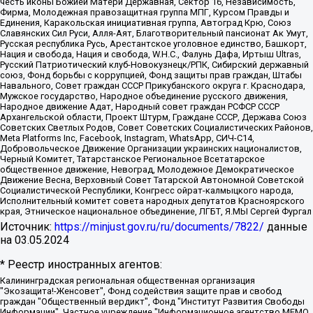
честь иконы Божией Матери Державная, Сектор 16, Независимость,
Фирма, Молодежная правозащитная группа МПГ, Курсом Правды и
Единения, Каракольская инициативная группа, Автоград Крю, Союз
Славянских Сил Руси, Алля-Аят, Благотворительный пансионат Ак Умут,
Русская республика Русь, Арестантское уголовное единство, Башкорт,
Нация и свобода, Нация и свобода, W.H.С., Фалунь Дафа, Иртыш Ultras,
Русский Патриотический клуб-Новокузнецк/РПК, Сибирский державный
союз, Фонд борьбы с коррупцией, Фонд защиты прав граждан, Штабы
Навального, Совет граждан СССР Прикубанского округа г. Краснодара,
Мужское государство, Народное объединение русского движения,
Народное движение Адат, Народный совет граждан РСФСР СССР
Архангельской области, Проект Штурм, Граждане СССР, Держава Союз
Советских Светлых Родов, Совет Советских Социалистических Районов,
Meta Platforms Inc, Facebook, Instagram, WhatsApp, СИЧ-С14,
Добровольческое Движение Организации украинских националистов,
Черный Комитет, Татарстанское Региональное Всетатарское
общественное движение, Невоград, Молодежное Демократическое
Движение Весна, Верховный Совет Татарской Автономной Советской
Социалистической Республики, Конгресс ойрат-калмыцкого народа,
Исполнительный комитет совета народных депутатов Красноярского
края, Этническое национальное объединение, ЛГБТ, Я.МЫ Сергей Фургал
Источник:
https://minjust.gov.ru/ru/documents/7822/
данные
на
03.05.2024
* Реестр иностранных агентов:
Калининградская региональная общественная организация "Экозащита!-Женсовет", Фонд содействия защите прав и свобод граждан "Общественный вердикт", Фонд "Институт Развития Свободы Информации", Частное учреждение "Информационное агентство МЕМО. РУ", Региональная общественная организация "Общественная комиссия по сохранению наследия академика Сахарова", Фонд поддержки свободы прессы, Санкт-Петербургская общественная правозащитная организация "Гражданский контроль", Межрегиональная общественная организация "Информационно-просветительский центр "Мемориал", Региональный Фонд "Центр Защиты Прав Средств Массовой Информации", с 05.12.2023 Фонд "Центр Защиты Прав Средств массовой информации", Региональная общественная благотворительная организация помощи беженцам и мигрантам "Гражданское содействие", Негосударственное образовательное учреждение дополнительного профессионального образования (повышение квалификации) специалистов "АКАДЕМИЯ ПО ПРАВАМ ЧЕЛОВЕКА", Свердловская региональная общественная организация "Сутяжник", Автономная некоммерческая организация "Центр независимых социологических исследований", Союз общественных объединений "Российский исследовательский центр по правам человека", Региональное общественное учреждение научно-информационный центр "МЕМОРИАЛ", Некоммерческая организация "Фонд защиты гласности", Автономная некоммерческая организация "Институт прав человека", Городская общественная организация "Екатеринбургское общество "МЕМОРИАЛ", Городская общественная организация "Рязанское историко-просветительское и правозащитное общество "Мемориал" (Рязанский Мемориал), Челябинский региональный орган общественной самодеятельности – женское общественное объединение "Женщины Евразии", Челябинский региональный орган общественной самодеятельности "Уральская правозащитная группа", Фонд содействия защите здоровья и социальной справедливости имени Андрея Рылькова, Автономная Некоммерческая Организация "Аналитический Центр Юрия Левады", Автономная некоммерческая организация социальной поддержки населения "Проект Апрель", Региональная общественная организация помощи женщинам и детям, находящимся в кризисной ситуации "Информационно-методический центр "Анна", Фонд содействия развитию массовых коммуникаций и правовому просвещению "Так-так-Так", Фонд содействия устойчивому развитию "Серебряная тайга", Свердловский региональный общественный фонд социальных проектов "Новое время", "Idel.Реалии", Кавказ.Реалии, Крым.Реалии, Телеканал Настоящее Время, Татаро-башкирская служба Радио Свобода (Azatliq Radiosi), Радио Свободная Европа/Радио Свобода (PCE/PC), "Сибирь.Реалии", "Фактограф", Благотворительный фонд помощи осужденным и их семьям, Автономная некоммерческая организация "Институт глобализации и социальных движений", Фонд "В защиту прав заключенных", Частное учреждение "Центр поддержки и содействия развитию средств массовой информации", Пензенский региональный общественный благотворительный фонд "Гражданский союз", "Север.Реалии", Некоммерческая организация Фонд "Правовая инициатива", Общество с ограниченной ответственностью "Радио Свободная Европа/Радио Свобода", Чешское информационное агентство "MEDIUM-ORIENT", Красноярская региональная общественная организация "Мы против СПИДа", Камалягин Денис Николаевич, Маркелов Сергей Евгеньевич, Пономарев Лев Александрович, Савицкая Людмила Алексеевна, Автономная некоммерческая организация "Центр по работе с проблемой насилия "НАСИЛИЮ.НЕТ", Межрегиональный профессиональный союз работников здравоохранения "Альянс врачей", Юридическое лицо, зарегистрированное в Латвийской Республике, SIA "Medusa Project" (регистрационный номер 40103797863, дата регистрации 10.06.2014), Некоммерческая организация "Фонд по борьбе с коррупцией", Автономная некоммерческая организация "Институт права и публичной политики", Баданин Роман Сергеевич, Гликин Максим Александрович, Железнова Мария Михайловна, Лукьянова Юлия Сергеевна, Маетная Елизавета Витальевна, Маняхин Петр Борисович, Чуракова Ольга Владимировна, Ярош Юлия Петровна, Юридическое лицо "The Insider SIA", зарегистрированное в Риге, Латвийская Республика (дата регистрации 26.06.2015), являющееся администратором доменного имени интернет-издания "The Insider SIA", https://theins.ru, Постернак Алексей Евгеньевич, Рубин Михаил Аркадьевич, Анин Роман Александрович, Юридическое лицо Istories fonds, зарегистрированное в Латвийской Республике (регистрационный номер 50008295751, дата регистрации 24.02.2020), Великовский Дмитрий Александрович, Долинина Ирина Николаевна, Мароховская Алеся Алексеевна, Шлейнов Роман Юрьевич, Шмагун Олеся Валентиновна, Общество с ограниченной ответственностью "Альтаир 2021", Общество с ограниченной ответственностью "Вега 2021", Общество с ограниченной ответственностью "Главный редактор 2021", Общество с ограниченной ответственностью "Ромашки монолит", Важенков Артем Валерьевич, Ивановская областная общественная организация "Центр гендерных исследований", Гурман Юрий Альбертович, Медиапроект "ОВД-Инфо", Егоров Владимир Владимирович, Жилинский Владимир Александрович, Общество с ограниченной ответственностью "ЗП", Иванова София Юрьевна, Карезина Инна Павловна, Кильтау Екатерина Викторовна, Петров Алексей Викторович, Пискунов Сергей Евгеньевич, Смирнов Сергей Сергеевич, Тихонов Михаил Сергеевич, Общество с ограниченной ответственностью "ЖУРНАЛИСТ-ИНОСТРАННЫЙ АГЕНТ", Арапова Галина Юрьевна, Вольтская Татьяна Анатольевна, Американская компания "Mason G.E.S. Anonymous Foundation" (США), являющаяся владельцем интернет-издания https://mnews.world/, Компания "Stichting Bellingcat", зарегистрированная в Нидерландах (дата регистрации 11.07.2018), Захаров Андрей Вячеславович, Клепиковская Екатерина Дмитриевна, Общество с ограниченной ответственностью "МЕМО", Перл Роман Александрович, Симонов Евгений Алексеевич, Соловьева Елена Анатольевна, Сотников Даниил Владимирович, Сурначева Елизавета Дмитриевна, Автономная некоммерческая организация по защите прав человека и информированию населения "Якутия – Наше Мнение", Общество с ограниченной ответственностью "Москоу диджитал медиа", с 26.01.2023 Общество с ограниченной ответственностью "Чайка Белые сады", Ветошкина Валерия Валерьевна, Заговора Максим Александрович, Межрегиональное общественное движение "Российская ЛГБТ - сеть", Оленичев Максим Владимирович, Павлов Иван Юрьевич, Скворцова Елена Сергеевна, Общество с ограниченной ответственностью "Как бы инагент", Кочетков Игорь Викторович, Общество с ограниченной ответственностью "Честные выборы", Еланчик Олег Александрович, Общество с ограниченной ответственностью "Нобелевский призыв", Гималова Регина Эмилевна, Григорьев Андрей Валерьевич, Григорьева Алина Александровна, Ассоциация по содействию защите прав призывников, альтернативнослужащих и военнослужащих "Правозащитная группа "Гражданин.Армия.Право", Хисамова Регина Фаритовна, Автономная некоммерческая организация по реализации социально-правовых программ "Лилит", Дальневосточное общественное движение "Маяк", Санкт-Петербургская ЛГБТ-инициативная группа "Выход", Инициативная группа ЛГБТ+ "Реверс", Алексеев Андрей Викторович, Бекбулатова Таисия Львовна, Беляев Иван Михайлович, Владыкина Елена Сергеевна, Гельман Марат Александрович, Никульшина Вероника Юрьевна, Толоконникова Надежда Андреевна, Шендерович Виктор Анатольевич, Общество с ограниченной ответственностью "Данное сообщение", Общество с ограниченной ответственностью Издательский дом "Новая глава", Айнбиндер Александра Александровна, Московский комьюнити-центр для ЛГБТ+инициатив, Благотворительный фонд развития филантропии, Deutsche Welle (Германия, Kurt-Schumacher-Strasse 3, 53113 Bonn), Борзунова Мария Михайловна, Воробьев Виктор Викторович, Голубева Анна Львовна, Константинова Алла Михайловна, Малкова Ирина Владимировна, Мурадов Мурад Абдулгалимович, Осетинская Елизавета Николаевна, Понасенков Евгений Николаевич, Ганапольский Матвей Юрьевич, Киселев Евгений Алексеевич, Борухович Ирина Григорьевна, Дремин Иван Тимофеевич, Дубровский Дмитрий Викторович, Красноярская региональная общественная организация поддержки и развития альтернативных образовательных технологий и межкультурных коммуникаций "ИНТЕРРА", Маяковская Екатерина Алексеевна, Фейгин Марк Захарович, Филимонов Андрей Викторович, Дзугкоева Регина Николаевна, Доброхотов Роман Александрович, Дудь Юрий Александрович, Елкин Сергей Владимирович, Кругликов Кирилл Игоревич, Сабунаева Мария Леонидовна, Семенов Алексей Владимирович, Шаинян Карен Багратович, Шульман Екатерина Михайловна, Асафьев Артур Валерьевич, Вахштайн Виктор Семенович, Венедиктов Алексей Алексеевич, Лушникова Екатерина Евгеньевна, Волков Леонид Михайлович, Невзоров Александр Глебович, Пархоменко Сергей Борисович, Сироткин Ярослав Николаевич, Кара-Мурза Владимир Владимирович, Баранова Наталья Владимировна, Гозман Леонид Яковлевич, Кагарлицкий Борис Юльевич, Климарев Михаил Валерьевич, Милов Владимир Станиславович, Автономная некоммерческая организация Краснодарский центр современного искусства "Типография", Моргенштерн Алишер Тагирович, Соболь Любовь Эдуардовна, Общество с ограниченной ответственностью "ЛИЗА НОРМ", Каспаров Гарри Кимович, Ходорковский Михаил Борисович, Общество с ограниченной ответственностью "Апрельские тезисы", Данилович Ирина Брониславовна, Кашин Олег Владимирович, Петров Николай Владимирович, Пивоваров Алексей Владимирович, Соколов Михаил Владимирович, Цветкова Юлия Владимировна, Чичваркин Евгений Александрович, Комитет против пыток/Команда против пыток, Общество с ограниченной ответственностью "Первый научный", Общество с ограниченной ответственностью "Вертолет и ко", Белоцерковская Вероника Борисовна, Кац Максим Евгеньевич, Лазарева Татьяна Юрьевна, Шаведдинов Руслан Табризович, Яшин Илья Валерьевич, Общество с ограниченной ответственностью "Иноагент ААВ", Алешковский Дмитрий Петрович, Альбац Евгения Марковна, Быков Дмитрий Львович, Галямина Юлия Евгеньевна, Лойко Сергей Леонидович, Мартынов Кирилл Константинович, Медведев Сергей Александрович, Крашенинников Федор Геннадиевич, Гордеева Катерина Вл