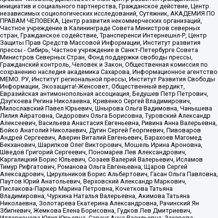
инициатив и социального партнерства, Гражданское действие, Центр
независимых социологических исследований, Сутяжник, АКАДЕМИЯ ПО
ПРАВАМ ЧЕЛОВЕКА, Центр развития некоммерческих организаций,
Частное учреждение в Калининграде Совета Министров северных
стран, Гражданское содействие, Трансперенси Интернешнл-Р, Центр
Защиты Прав Средств Массовой Информации, Институт развития
прессы - Сибирь, Частное учреждение в Санкт-Петербурге Совета
Министров Северных Стран, Фонд поддержки свободы прессы,
Гражданский контроль, Человек и Закон, Общественная комиссия по
сохранению наследия академика Сахарова, Информационное агентство
МЕМО. РУ, Институт региональной прессы, Институт Развития Свободы
Информации, Экозащита!-Женсовет, Общественный вердикт,
Евразийская антимонопольная ассоциация, Бедушев Петр Петрович,
Дзугкоева Регина Николаевна, Кривенко Сергей Владимирович,
Милославский Павел Юрьевич, Шнырова Ольга Вадимовна, Чанышева
Лилия Айратовна, Сидорович Ольга Борисовна, Туровский Александр
Алексеевич, Васильева Анастасия Евгеньевна, Ривина Анна Валерьевна,
Бойко Анатолий Николаевич, Дугин Сергей Георгиевич, Пивоваров
Андрей Сергеевич, Аверин Виталий Евгеньевич, Барахоев Магомед
Бекханович, Шарипков Олег Викторович, Мошель Ирина Ароновна,
Шведов Григорий Сергеевич, Пономарев Лев Александрович,
Каргалицкий Борис Юльевич, Созаев Валерий Валерьевич, Исламов
Тимур Рифгатович, Романова Ольга Евгеньевна, Щаров Сергей
Алексадрович, Цирульников Борис Альбертович, Гасан Ольга Павловна,
Паутов Юрий Анатольевич, Верховский Александр Маркович,
Пислакова-Паркер Марина Петровна, Кочеткова Татьяна
Владимировна, Чуркина Наталья Валерьевна, Акимова Татьяна
Николаевна, Золотарева Екатерина Александровна, Рачинский Ян
Збигневич, Жемкова Елена Борисовна, Гудков Лев Дмитриевич,
Илларионова Юлия Юрьевна, Саранг Анна Васильевна, Захарова