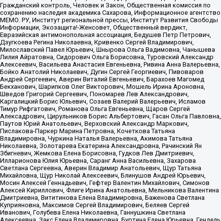
Гражданский контроль, Человек и Закон, Общественная комиссия по
сохранению наследия академика Сахарова, Информационное агентство
МЕМО. РУ, Институт региональной прессы, Институт Развития Свободы
Информации, Экозащита!-Женсовет, Общественный вердикт,
Евразийская антимонопольная ассоциация, Бедушев Петр Петрович,
Дзугкоева Регина Николаевна, Кривенко Сергей Владимирович,
Милославский Павел Юрьевич, Шнырова Ольга Вадимовна, Чанышева
Лилия Айратовна, Сидорович Ольга Борисовна, Туровский Александр
Алексеевич, Васильева Анастасия Евгеньевна, Ривина Анна Валерьевна,
Бойко Анатолий Николаевич, Дугин Сергей Георгиевич, Пивоваров
Андрей Сергеевич, Аверин Виталий Евгеньевич, Барахоев Магомед
Бекханович, Шарипков Олег Викторович, Мошель Ирина Ароновна,
Шведов Григорий Сергеевич, Пономарев Лев Александрович,
Каргалицкий Борис Юльевич, Созаев Валерий Валерьевич, Исламов
Тимур Рифгатович, Романова Ольга Евгеньевна, Щаров Сергей
Алексадрович, Цирульников Борис Альбертович, Гасан Ольга Павловна,
Паутов Юрий Анатольевич, Верховский Александр Маркович,
Пислакова-Паркер Марина Петровна, Кочеткова Татьяна
Владимировна, Чуркина Наталья Валерьевна, Акимова Татьяна
Николаевна, Золотарева Екатерина Александровна, Рачинский Ян
Збигневич, Жемкова Елена Борисовна, Гудков Лев Дмитриевич,
Илларионова Юлия Юрьевна, Саранг Анна Васильевна, Захарова
Светлана Сергеевна, Аверин Владимир Анатольевич, Щур Татьяна
Михайловна, Щур Николай Алексеевич, Блинушов Андрей Юрьевич,
Мосин Алексей Геннадьевич, Гефтер Валентин Михайлович, Симонов
Алексей Кириллович, Флиге Ирина Анатольевна, Мельникова Валентина
Дмитриевна, Вититинова Елена Владимировна, Баженова Светлана
Куприяновна, Максимов Сергей Владимирович, Беляев Сергей
Иванович, Голубева Елена Николаевна, Ганнушкина Светлана
Алексеевна, Закс Елена Владимировна, Буртина Елена Юрьевна, Гендель