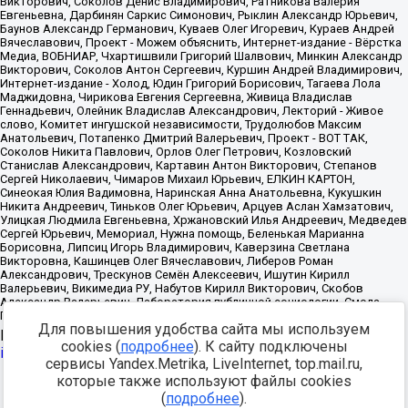
Для повышения удобства сайта мы используем
Источник:
https://minjust.gov.ru/uploaded/files/reestr-
cookies (
подробнее
). К сайту подключены
inostrannyih-agentov-22-03-2024.pdf
данные на
22.03.2024
сервисы Yandex.Metrika, LiveInternet, top.mail.ru,
которые также используют файлы cookies
Разработка -
(
подробнее
).