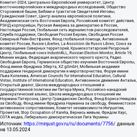
Комитет-2024, Центрально-Европейский университет, Центр
восточноевропейских и международных исследований, Общество
Сторожевой башни, Библии и трактатов Свидетелей Иеговы,
Гражданский Совет, Центр анализа европейской политики,
Академическая сеть Восточная Европа, Российский комитет действия,
РЭНД корпорейшн, Русская Америка за демократию в России,
Настоящая Россия, Глобальная сеть журналистов-расследователей,
Служба поддержки, Свободная Россия Берлин, Свободная Россия
Северный Рейн-Вестфалия, Фонд глобальной помощи, Антивоенный
комитет России, Russie-Libertes, La Asocicion de Rusos Libres, Союз за
возвращение Северных территорий, Крымскотатарский Ресурсный
Центр, Глобальный союз IndustriALL, Russian Election Monitor, Article 19,
Мнение медиа, Федерация анархического черного креста, Радио
Свободная Европа, Германское общество изучения Восточной Европы,
Фонд имени Фридриха Эберта, XZ gGmbH, Мобильная академия
поддержки гендерной демократии и миротворчества, Форум имени
Льва Копелева, American Councils for International Education, Cultural
Vistas, Institute of International Education, Антивоенное движение Антальи,
Открытый диалог, Школа международных отношений и
государственной политики им Питера Мунка, Российско-канадский
демократический альянс, Школа международных отношений им
Нормана Патерсона, Центр Гражданских Свобод, Фонд Бориса Немцова
за Свободу, Фонд имени Фридриха Науманна за свободу, Феминистское
антивоенное сопротивление, Комитет независимости Ингушетии,
Прометей, Stop Occupation of Karelia, Вернись живым, Фридом Хаус,
СОТА медиа, Либерально-демократическая Лига Украины
Источник:
https://minjust.gov.ru/ru/documents/7756/
данные
на
13.05.2024