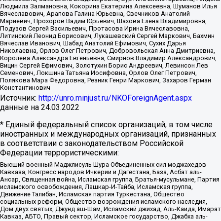
Людмила Залмановна, Кокорина Екатерина Алексеевна, Шуманов Илья
Вячеславович, Арапова Галина Юрьевна, Свечников Анатолий
Мариевич, Прохоров Вадим Юрьевич, Шахова Елена Владимировна,
Подузов Сергей Васильевич, Протасова Ирина Вячеславовна,
Литинский Леонид Борисович, Лукашевский Сергей Маркович, Бахмин
Вячеслав Иванович, Шабад Анатолий Ефимович, Сухих Дарья
Николаевна, Орлов Олег Петрович, Добровольская Анна Дмитриевна,
Королева Александра Евгеньевна, Смирнов Владимир Александрович,
Вицин Сергей Ефимович, Золотухин Борис Андреевич, Левинсон Лев
Семенович, Локшина Татьяна Иосифовна, Орлов Олег Петрович,
Полякова Мара Федоровна, Резник Генри Маркович, Захаров Герман
Константинович
Источник:
http://unro.minjust.ru/NKOForeignAgent.aspx
данные на
24.03.2022
* Единый федеральный список организаций, в том числе
иностранных и международных организаций, признанных
в соответствии с законодательством Российской
Федерации террористическими:
Высший военный Маджлисуль Шура Объединенных сил моджахедов
Кавказа, Конгресс народов Ичкерии и Дагестана, База, Асбат аль-
Ансар, Священная война, Исламская группа, Братья-мусульмане, Партия
исламского освобождения, Лашкар-И-Тайба, Исламская группа,
Движение Талибан, Исламская партия Туркестана, Общество
социальных реформ, Общество возрождения исламского наследия,
Дом двух святых, Джунд аш-Шам, Исламский джихад, Аль-Каида, Имарат
Кавказ, АБТО, Правый сектор, Исламское государство, Джабха аль-