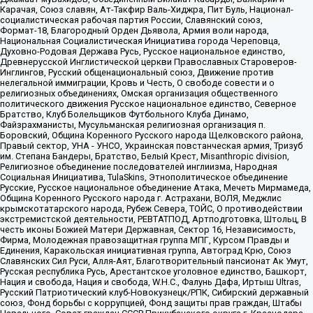
Карачая, Союз славян, Ат-Такфир Валь-Хиджра, Пит Буль, Национал-
социалистическая рабочая партия России, Славянский союз,
Формат-18, Благородный Орден Дьявола, Армия воли народа,
Национальная Социалистическая Инициатива города Череповца,
Духовно-Родовая Держава Русь, Русское национальное единство,
Древнерусской Инглистической церкви Православных Староверов-
Инглингов, Русский общенациональный союз, Движение против
нелегальной иммиграции, Кровь и Честь, О свободе совести и о
религиозных объединениях, Омская организация общественного
политического движения Русское национальное единство, Северное
Братство, Клуб Болельщиков Футбольного Клуба Динамо,
Файзрахманисты, Мусульманская религиозная организация п.
Боровский, Община Коренного Русского народа Щелковского района,
Правый сектор, УНА - УНСО, Украинская повстанческая армия, Тризуб
им. Степана Бандеры, Братство, Белый Крест, Misanthropic division,
Религиозное объединение последователей инглиизма, Народная
Социальная Инициатива, TulaSkins, Этнополитическое объединение
Русские, Русское национальное объединение Атака, Мечеть Мирмамеда,
Община Коренного Русского народа г. Астрахани, ВОЛЯ, Меджлис
крымскотатарского народа, Рубеж Севера, ТОЙС, О противодействии
экстремистской деятельности, РЕВТАТПОД, Артподготовка, Штольц, В
честь иконы Божией Матери Державная, Сектор 16, Независимость,
Фирма, Молодежная правозащитная группа МПГ, Курсом Правды и
Единения, Каракольская инициативная группа, Автоград Крю, Союз
Славянских Сил Руси, Алля-Аят, Благотворительный пансионат Ак Умут,
Русская республика Русь, Арестантское уголовное единство, Башкорт,
Нация и свобода, Нация и свобода, W.H.С., Фалунь Дафа, Иртыш Ultras,
Русский Патриотический клуб-Новокузнецк/РПК, Сибирский державный
союз, Фонд борьбы с коррупцией, Фонд защиты прав граждан, Штабы