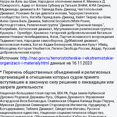
Нусра ли-Ахль аш-Шам, Народное ополчение имени К. Минина и Д.
Пожарского, Аджр от Аллаха Субхану уа Тагьаля SHAM, АУМ Синрике,
Муджахеды джамаата Ат-Тавхида Валь-Джихад, Чистопольский
Джамаат, Рохнамо ба суи давлати исломи, Террористическое
сообщество Сеть, Катиба Таухид валь-Джихад, Хайят Тахрир аш-Шам,
Ахлю Сунна Валь Джамаа, National Socialism/White Power,
Артподготовка, Религиозная группа “Джамаат “Красный пахарь”,
Колумбайн, Хатлонский джамаат, Мусульманская религиозная группа п.
Кушкуль г. Оренбург, Крымско-татарский добровольческий батальон
имени Номана Челебиджихана, Азов, Партия исламского возрождения
Таджикистана, Народная самооборона, Дуббайский джамаат,
московская ячейка, Батал-Хаджи Белхороев, Маньяки Культ Убийц,
Молодёжь Которая Улыбается, Легион Свобода России, Айдар, Русский
добровольческий корпус
Источник:
http://nac.gov.ru/terroristicheskie-i-ekstremistskie-
organizacii-i-materialy.html
данные на
16.11.2023
* Перечень общественных объединений и религиозных
организаций в отношении которых судом принято
вступившее в законную силу решение о ликвидации или
запрете деятельности:
Национал-большевистская партия, ВЕК РА, Рада земли Кубанской
Духовно Родовой Державы Русь, Община Духовного Управления
Асгардской Веси Беловодья, Славянская Община Капища Веды Перуна,
Мужская Духовная Семинария Староверов-Инглингов, Нурджулар, К
Богодержавию, Таблиги Джамаат, Свидетели Иеговы, Русское
национальное единство, Национал-социалистическое общество,
Джамаат мувахидов, Объединенный Вилайат Кабарды, Балкарии и