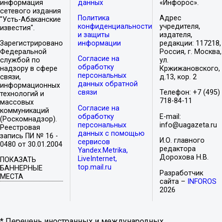
информация
данных
«Инфорос».
сетевого издания
Политика
Адрес
"Усть-Абаканские
конфиденциальности
учредителя,
известия".
и защиты
издателя,
Зарегистрировано
информации
редакции: 117218,
Федеральной
Россия, г. Москва,
Согласие на
службой по
ул.
обработку
надзору в сфере
Кржижановского,
персональных
связи,
д.13, кор. 2
данных обратной
информационных
связи
Телефон: +7 (495)
технологий и
718-84-11
массовых
Согласие на
коммуникаций
обработку
E-mail:
(Роскомнадзор).
персональных
info@uagazeta.ru
Реестровая
данных с помощью
запись ПИ № 16 -
И.О. главного
сервисов
0480 от 30.01.2004
редактора
Yandex.Metrika,
Дорохова Н.В.
LiveInternet,
ПОКАЗАТЬ
top.mail.ru
БАННЕРНЫЕ
Разработчик
МЕСТА
сайта –
INFOROS
2026
* Перечень иностранных и международных