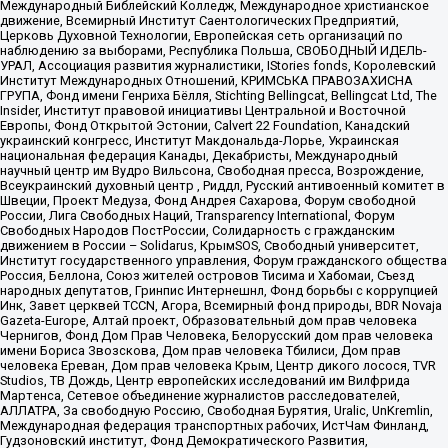
Международный Библейский Колледж, Международное христианское
движение, Всемирный Институт Саентологических Предприятий,
Церковь Духовной Технологии, Европейская сеть организаций по
наблюдению за выборами, Республика Польша, СВОБОДНЫЙ ИДЕЛЬ-
УРАЛ, Ассоциация развития журналистики, IStories fonds, Королевский
Институт Международных Отношений, КРИМСЬКА ПРАВОЗАХИСНА
ГРУПА, Фонд имени Генриха Бёлля, Stichting Bellingcat, Bellingcat Ltd, The
Insider, Институт правовой инициативы Центральной и Восточной
Европы, Фонд Открытой Эстонии, Calvert 22 Foundation, Канадский
украинский конгресс, Институт Макдональда-Лорье, Украинская
национальная федерация Канады, Декабристы, Международный
научный центр им Вудро Вильсона, Свободная пресса, Возрождение,
Всеукраинский духовный центр , Риддл, Русский антивоенный комитет в
Швеции, Проект Медуза, Фонд Андрея Сахарова, Форум свободной
России, Лига Свободных Наций, Transparеncy International, Форум
Свободных Народов ПостРоссии, Солидарность с гражданским
движением в России – Solidarus, КрымSOS, Свободный университет,
Институт государственного управления, Форум гражданского общества
Россия, Беллона, Союз жителей островов Тисима и Хабомаи, Съезд
народных депутатов, Гринпис Интернешнл, Фонд борьбы с коррупцией
Инк, Завет церквей TCCN, Агора, Всемирный фонд природы, BDR Novaja
Gazeta-Europe, Алтай проект, Образовательный дом прав человека
Чернигов, Фонд Дом Прав Человека, Белорусский дом прав человека
имени Бориса Звозскова, Дом прав человека Тбилиси, Дом прав
человека Ереван, Дом прав человека Крым, Центр дикого лосося, TVR
Studios, ТВ Дождь, Центр европейских исследований им Вилфрида
Мартенса, Сетевое объединение журналистов расследователей,
АЛЛАТРА, За свободную Россию, Свободная Бурятия, Uralic, UnKremlin,
Международная федерация транспортных рабочих, ИстЧам Финланд,
Гудзоновский институт, Фонд Демократического Развития,