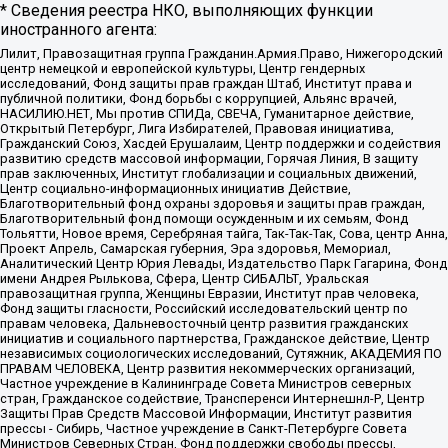
* Сведения реестра НКО, выполняющих функции
иностранного агента:
Лилит, Правозащитная группа Гражданин.Армия.Право, Нижегородский
центр немецкой и европейской культуры, Центр гендерных
исследований, Фонд защиты прав граждан Штаб, Институт права и
публичной политики, Фонд борьбы с коррупцией, Альянс врачей,
НАСИЛИЮ.НЕТ, Мы против СПИДа, СВЕЧА, Гуманитарное действие,
Открытый Петербург, Лига Избирателей, Правовая инициатива,
Гражданский Союз, Хасдей Ерушалаим, Центр поддержки и содействия
развитию средств массовой информации, Горячая Линия, В защиту
прав заключенных, Институт глобализации и социальных движений,
Центр социально-информационных инициатив Действие,
Благотворительный фонд охраны здоровья и защиты прав граждан,
Благотворительный фонд помощи осужденным и их семьям, Фонд
Тольятти, Новое время, Серебряная тайга, Так-Так-Так, Сова, центр Анна,
Проект Апрель, Самарская губерния, Эра здоровья, Мемориал,
Аналитический Центр Юрия Левады, Издательство Парк Гагарина, Фонд
имени Андрея Рылькова, Сфера, Центр СИБАЛЬТ, Уральская
правозащитная группа, Женщины Евразии, Институт прав человека,
Фонд защиты гласности, Российский исследовательский центр по
правам человека, Дальневосточный центр развития гражданских
инициатив и социального партнерства, Гражданское действие, Центр
независимых социологических исследований, Сутяжник, АКАДЕМИЯ ПО
ПРАВАМ ЧЕЛОВЕКА, Центр развития некоммерческих организаций,
Частное учреждение в Калининграде Совета Министров северных
стран, Гражданское содействие, Трансперенси Интернешнл-Р, Центр
Защиты Прав Средств Массовой Информации, Институт развития
прессы - Сибирь, Частное учреждение в Санкт-Петербурге Совета
Министров Северных Стран, Фонд поддержки свободы прессы,