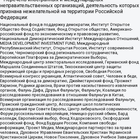
неправительственных организаций, деятельность которых
признана нежелательной на территории Российской
Федерации:
Национальный фонд в поддержку демократии, Институт Открытое
Общество Фонд Содействия, Фонд Открытое общество, Американо-
российский фонд по экономическому и правовому развитию,
Национальный Демократический Институт Международных Отношений,
MEDIA DEVELOPMENT INVESTMENT FUND, Международный
Республиканский Институт, Открытая Россия, Институт современной
России, Черноморский фонд регионального сотрудничества,
Европейская Платформа за Демократические Выборы,
Международный центр электоральных исследований, Германский фонд
Маршалла Соединенных Штатов, Тихоокеанский центр защиты
окружающей среды и природных ресурсов, Свободная Россия,
Всемирный конгресс украинцев, Атлантический совет, Человек в беде,
Европейский фонд за демократию, Джеймстаунский фонд, Прожект
Хармони, Родники дракона, Врачи против насильственного извлечения
органов, Фалунь Дафа, Друзья Фалуньгун, Фалуньгун, Коалиция по
расследованию преследования в отношении Фалуньгун в Китае,
Всемирная организация по расследованию преследований Фалуньгун,
Пражский гражданский центр, Ассоциация школ политических
исследований при Совете Европы, Центр либеральной современности,
Форум русскоязычных европейцев, Немецко-русский обмен, Бард
колледж, Европейский выбор, Фонд Ходорковского, Оксфордский
российский фонд, Фонд Будущее России, Компания свободы
информации, Проект Медиа, Международное партнерство за права
человека, Духовное Управление Евангельских Христиан Украинской
Христианской Церкви, Новое Поколение, Духовное Учебное Заведение