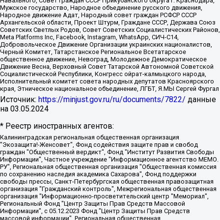
Навального, Совет граждан СССР Прикубанского округа г. Краснодара,
Мужское государство, Народное объединение русского движения,
Народное движение Адат, Народный совет граждан РСФСР СССР
Архангельской области, Проект Штурм, Граждане СССР, Держава Союз
Советских Светлых Родов, Совет Советских Социалистических Районов,
Meta Platforms Inc, Facebook, Instagram, WhatsApp, СИЧ-С14,
Добровольческое Движение Организации украинских националистов,
Черный Комитет, Татарстанское Региональное Всетатарское
общественное движение, Невоград, Молодежное Демократическое
Движение Весна, Верховный Совет Татарской Автономной Советской
Социалистической Республики, Конгресс ойрат-калмыцкого народа,
Исполнительный комитет совета народных депутатов Красноярского
края, Этническое национальное объединение, ЛГБТ, Я.МЫ Сергей Фургал
Источник:
https://minjust.gov.ru/ru/documents/7822/
данные
на
03.05.2024
* Реестр иностранных агентов:
Калининградская региональная общественная организация "Экозащита!-Женсовет", Фонд содействия защите прав и свобод граждан "Общественный вердикт", Фонд "Институт Развития Свободы Информации", Частное учреждение "Информационное агентство МЕМО. РУ", Региональная общественная организация "Общественная комиссия по сохранению наследия академика Сахарова", Фонд поддержки свободы прессы, Санкт-Петербургская общественная правозащитная организация "Гражданский контроль", Межрегиональная общественная организация "Информационно-просветительский центр "Мемориал", Региональный Фонд "Центр Защиты Прав Средств Массовой Информации", с 05.12.2023 Фонд "Центр Защиты Прав Средств массовой информации", Региональная общественная благотворительная организация помощи беженцам и мигрантам "Гражданское содействие", Негосударственное образовательное учреждение дополнительного профессионального образования (повышение квалификации) специалистов "АКАДЕМИЯ ПО ПРАВАМ ЧЕЛОВЕКА", Свердловская региональная общественная организация "Сутяжник", Автономная некоммерческая организация "Центр независимых социологических исследований", Союз общественных объединений "Российский исследовательский центр по правам человека", Региональное общественное учреждение научно-информационный центр "МЕМОРИАЛ", Некоммерческая организация "Фонд защиты гласности", Автономная некоммерческая организация "Институт прав человека", Городская общественная организация "Екатеринбургское общество "МЕМОРИАЛ", Городская общественная организация "Рязанское историко-просветительское и правозащитное общество "Мемориал" (Рязанский Мемориал), Челябинский региональный орган общественной самодеятельности – женское общественное объединение "Женщины Евразии", Челябинский региональный орган общественной самодеятельности "Уральская правозащитная группа", Фонд содействия защите здоровья и социальной справедливости имени Андрея Рылькова, Автономная Некоммерческая Организация "Аналитический Центр Юрия Левады", Автономная некоммерческая организация социальной поддержки населения "Проект Апрель", Региональная общественная организация помощи женщинам и детям, находящимся в кризисной ситуации "Информационно-методический центр "Анна", Фонд содействия развитию массовых коммуникаций и правовому просвещению "Так-так-Так", Фонд содействия устойчивому развитию "Серебряная тайга", Свердловский региональный общественный фонд социальных проектов "Новое время", "Idel.Реалии", Кавказ.Реалии, Крым.Реалии, Телеканал Настоящее Время, Татаро-башкирская служба Радио Свобода (Azatliq Radiosi), Радио Свободная Европа/Радио Свобода (PCE/PC), "Сибирь.Реалии", "Фактограф", Благотворительный фонд помощи осужденным и их семьям, Автономная некоммерческая организация "Институт глобализации и социальных движений", Фонд "В защиту прав заключенных", Частное учреждение "Центр поддержки и содействия развитию средств массовой информации", Пензенский региональный общественный благотворительный фонд "Гражданский союз", "Север.Реалии", Некоммерческая организация Фонд "Правовая инициатива", Общество с ограниченной ответственностью "Радио Свободная Европа/Радио Свобода", Чешское информационное агентство "MEDIUM-ORIENT", Красноярская региональная общественная организация "Мы против СПИДа", Камалягин Денис Николаевич, Маркелов Сергей Евгеньевич, Пономарев Лев Александрович, Савицкая Людмила Алексеевна, Автономная некоммерческая организация "Центр по работе с проблемой насилия "НАСИЛИЮ.НЕТ", Межрегиональный профессиональный союз работников здравоохранения "Альянс врачей", Юридическое лицо, зарегистрированное в Латвийской Республике, SIA "Medusa Project" (регистрационный номер 40103797863, дата регистрации 10.06.2014), Некоммерческая организация "Фонд по борьбе с коррупцией", Автономная некоммерческая организация "Институт права и публичной политики", Баданин Роман Сергеевич, Гликин Максим Александрович, Железнова Мария Михайловна, Лукьянова Юлия Сергеевна, Маетная Елизавета Витальевна, Маняхин Петр Борисович, Чуракова Ольга Владимировна, Ярош Юлия Петровна, Юридическое лицо "The Insider SIA", зарегистрированное в Риге, Латвийская Республика (дата регистрации 26.06.2015), являющееся администратором доменного имени интернет-издания "The Insider SIA", https://theins.ru, Постернак Алексей Евгеньевич, Рубин Михаил Аркадьевич, Анин Роман Александрович, Юридическое лицо Istories fonds, зарегистрированное в Латвийской Республике (регистрационный номер 50008295751, дата регистрации 24.02.2020), Великовский Дмитрий Александрович, Долинина Ирина Николаевна, Мароховская Алеся Алексеевна, Шлейнов Роман Юрьевич, Шмагун Олеся Валентиновна, Общество с ограниченной ответственностью "Альтаир 2021", Общество с ограниченной ответственностью "Вега 2021", Общество с ограниченной ответственностью "Главный редактор 2021", Общество с ограниченной ответственностью "Ромашки монолит", Важенков Артем Валерьевич, Ивановская областная общественная организация "Центр гендерных исследований", Гурман Юрий Альбертович, Медиапроект "ОВД-Инфо", Егоров Владимир Владимирович, Жилинский Владимир Александрович, Общество с ограниченной ответственностью "ЗП", Иванова София Юрьевна, Карезина Инна Павловна, Кильтау Екатерина Викторовна, Петров Алексей Викторович, Пискунов Сергей Евгеньевич, Смирнов Сергей Сергеевич, Тихонов Михаил Сергеевич, Общество с ограниченной ответственностью "ЖУРНАЛИСТ-ИНОСТРАННЫЙ АГЕНТ", Арапова Галина Юрьевна, Вольтская Татьяна Анатольевна, Американская компания "Mason G.E.S. Anonymous Foundation" (США), являющаяся владельцем интернет-издания https://mnews.world/, Компания "Stichting Bellingcat", зарегистрированная в Нидерландах (дата регистрации 11.07.2018), Захаров Андрей Вячеславович, Клепиковская Екатерина Дмитриевна, Общество с ограниченной ответственностью "МЕМО", Перл Роман Александрович, Симонов Евгений Алексеевич, Соловьева Елена Анатольевна, Сотников Даниил Владимирович, Сурначева Елизавета Дмитриевна, Автономная некоммерческая организация по защите прав человека и информированию населения "Якутия – Наше Мнение", Общество с ограниченной ответственностью "Москоу диджитал медиа", с 26.01.2023 Общество с ограниченной ответственностью "Чайка Белые сады", Ветошкина Валерия Валерьевна, Заговора Максим Александрович, Межрегиональное общественное движение "Российская ЛГБТ - сеть", Оленичев Максим Владимирович, Павлов Иван Юрьевич, Скворцова Елена Сергеевна, Общество с ограниченной ответственностью "Как бы инагент", Кочетков Игорь Викторович, Общество с ограниченной ответственностью "Честные выборы", Еланчик Олег Александрович, Общество с ограниченной ответственностью "Нобелевский призыв", Гималова Регина Эмилевна, Григорьев Андрей Валерьевич, Григорьева Алина Александровна, Ассоциация по содействию защите прав призывников, альтернативнослужащих и военнослужащих "Правозащитная группа "Гражданин.Армия.Право", Хисамова Регина Фаритовна, Автономная некоммерческая организация по реализации социально-правовых программ "Лилит", Дальневосточное общественное движение "Маяк", Санкт-Петербургская ЛГБТ-инициативная группа "Выход", Инициативная группа ЛГБТ+ "Реверс", Алексеев Андрей Викторович, Бекбулатова Таисия Львовна, Беляев Иван Михайлович, Владыкина Елена Сергеевна, Гельман Марат Александрович, Никульшина Вероника Юрьевна, Толоконникова Надежда Андреевна, Шендерович Виктор Анатольевич, Общество с ограниченной ответственностью "Данное сообщение", Общество с ограниченной ответственностью Издательский дом "Новая глава", Айнбиндер Александра Александровна, Московский комьюнити-центр для ЛГБТ+инициатив, Благотворительный фонд развития филантропии, Deutsche Welle (Германия, Kurt-Schumacher-Strasse 3, 53113 Bonn), Борзунова Мария Михайловна, Воробьев Виктор Викторович, Голубева Анна Львовна, Константинова Алла Михайловна, Малкова Ирина Владимировна, Мурадов Мурад Абдулгалимович, Осетинская Елизавета Николаевна, Понасенков Евгений Николаевич, Ганапольский Матвей Юрьевич, Киселев Евгений Алексеевич, Борухович Ирина Григорьевна, Дремин Иван Тимофеевич, Дубровский Дмитрий Викторович, Красноярская региональная общественная организация поддержки и развития альтернативных образовательных технологий и межкультурных коммуникаций "ИНТЕРРА", Маяковская Екатерина Алексеевна, Фейгин Марк Захарович, Филимонов Андрей Викторович, Дзугкоева Регина Николаевна, Доброхотов Роман Александрович, Дудь Юрий Александрович, Елкин Сергей Владимирович, Кругликов Кирилл Игоревич, Сабунаева Мария Леонидовна, Семенов Алексей Владимирович, Шаинян Карен Багратович, Шульман Екатерина Михайловна, Асафьев Артур Валерьевич, Вахштайн Виктор Семенович, Венедиктов Алексей Алексеевич, Лушникова Екатерина Евгеньевна, Волков Леонид Михайлович, Невзоров Александр Глебович, Пархоменко Сергей Борисович, Сироткин Ярослав Николаевич, Кара-Мурза Владимир Владимирович, Баранова Наталья Владимировна, Гозман Леонид Яковлевич, Кагарлицкий Борис Юльевич, Климарев Михаил Валерьевич, Милов Владимир Станиславович, Автономная некоммерческая организация Краснодарский центр современного искусства "Типография", Моргенштерн Алишер Тагирович, Соболь Любовь Эдуардовна, Общество с ограниченной ответственностью "ЛИЗА НОРМ", Каспаров Гарри Кимович, Ходорковский Михаил Борисович, Общество с ограниченной ответственностью "Апрельские тезисы", Данилович Ирина Брониславовна, Кашин Олег Владимирович, Петров Николай Владимирович, Пивоваров Алексей Владимирович, Соколов Михаил Владимирович, Цветкова Юлия Владимировна, Чичваркин Евгений Александрович, Комитет против пыток/Команда против пыток, Общество с ограниченной ответственностью "Первый научный", Общество с ограниченной ответственностью "Вертолет и ко", Белоцерковская Вероника Борисовна, Кац Максим Евгеньевич, Лазарева Татьяна Юрьевна, Шаведдинов Руслан Табризович, Яшин Илья Валерьевич, Общество с ограниченной ответственностью "Иноагент ААВ", Алешковский Дмитрий Петрович, Альбац Евгения Марковна, Быков Дмитрий Львович, Галямина Юлия Евгеньевна, Лойко Сергей Леонидович, Мартынов Кирилл Константинович, Медведев Сергей Александрович, Крашенинников Федор Геннадиевич, Гордеева Катерина Вл