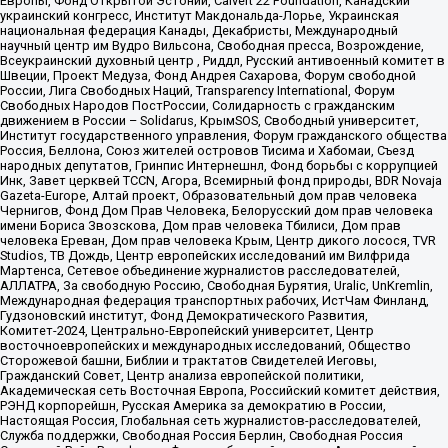
Европы, Фонд Открытой Эстонии, Calvert 22 Foundation, Канадский
украинский конгресс, Институт Макдональда-Лорье, Украинская
национальная федерация Канады, Декабристы, Международный
научный центр им Вудро Вильсона, Свободная пресса, Возрождение,
Всеукраинский духовный центр , Риддл, Русский антивоенный комитет в
Швеции, Проект Медуза, Фонд Андрея Сахарова, Форум свободной
России, Лига Свободных Наций, Transparеncy International, Форум
Свободных Народов ПостРоссии, Солидарность с гражданским
движением в России – Solidarus, КрымSOS, Свободный университет,
Институт государственного управления, Форум гражданского общества
Россия, Беллона, Союз жителей островов Тисима и Хабомаи, Съезд
народных депутатов, Гринпис Интернешнл, Фонд борьбы с коррупцией
Инк, Завет церквей TCCN, Агора, Всемирный фонд природы, BDR Novaja
Gazeta-Europe, Алтай проект, Образовательный дом прав человека
Чернигов, Фонд Дом Прав Человека, Белорусский дом прав человека
имени Бориса Звозскова, Дом прав человека Тбилиси, Дом прав
человека Ереван, Дом прав человека Крым, Центр дикого лосося, TVR
Studios, ТВ Дождь, Центр европейских исследований им Вилфрида
Мартенса, Сетевое объединение журналистов расследователей,
АЛЛАТРА, За свободную Россию, Свободная Бурятия, Uralic, UnKremlin,
Международная федерация транспортных рабочих, ИстЧам Финланд,
Гудзоновский институт, Фонд Демократического Развития,
Комитет-2024, Центрально-Европейский университет, Центр
восточноевропейских и международных исследований, Общество
Сторожевой башни, Библии и трактатов Свидетелей Иеговы,
Гражданский Совет, Центр анализа европейской политики,
Академическая сеть Восточная Европа, Российский комитет действия,
РЭНД корпорейшн, Русская Америка за демократию в России,
Настоящая Россия, Глобальная сеть журналистов-расследователей,
Служба поддержки, Свободная Россия Берлин, Свободная Россия