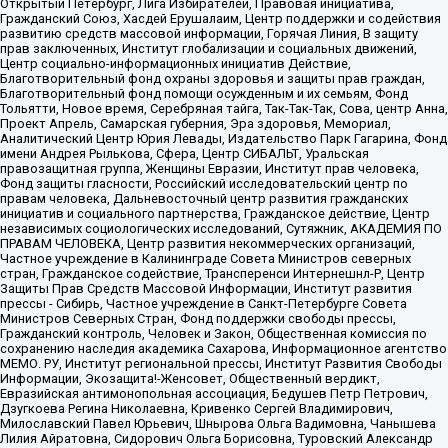
Открытый Петербург, Лига Избирателей, Правовая инициатива,
Гражданский Союз, Хасдей Ерушалаим, Центр поддержки и содействия
развитию средств массовой информации, Горячая Линия, В защиту
прав заключенных, Институт глобализации и социальных движений,
Центр социально-информационных инициатив Действие,
Благотворительный фонд охраны здоровья и защиты прав граждан,
Благотворительный фонд помощи осужденным и их семьям, Фонд
Тольятти, Новое время, Серебряная тайга, Так-Так-Так, Сова, центр Анна,
Проект Апрель, Самарская губерния, Эра здоровья, Мемориал,
Аналитический Центр Юрия Левады, Издательство Парк Гагарина, Фонд
имени Андрея Рылькова, Сфера, Центр СИБАЛЬТ, Уральская
правозащитная группа, Женщины Евразии, Институт прав человека,
Фонд защиты гласности, Российский исследовательский центр по
правам человека, Дальневосточный центр развития гражданских
инициатив и социального партнерства, Гражданское действие, Центр
независимых социологических исследований, Сутяжник, АКАДЕМИЯ ПО
ПРАВАМ ЧЕЛОВЕКА, Центр развития некоммерческих организаций,
Частное учреждение в Калининграде Совета Министров северных
стран, Гражданское содействие, Трансперенси Интернешнл-Р, Центр
Защиты Прав Средств Массовой Информации, Институт развития
прессы - Сибирь, Частное учреждение в Санкт-Петербурге Совета
Министров Северных Стран, Фонд поддержки свободы прессы,
Гражданский контроль, Человек и Закон, Общественная комиссия по
сохранению наследия академика Сахарова, Информационное агентство
МЕМО. РУ, Институт региональной прессы, Институт Развития Свободы
Информации, Экозащита!-Женсовет, Общественный вердикт,
Евразийская антимонопольная ассоциация, Бедушев Петр Петрович,
Дзугкоева Регина Николаевна, Кривенко Сергей Владимирович,
Милославский Павел Юрьевич, Шнырова Ольга Вадимовна, Чанышева
Лилия Айратовна, Сидорович Ольга Борисовна, Туровский Александр