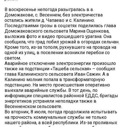
В воскресенье непогода разыгралась в а.
Доможакове, с. Весеннем, без электричества
остались жители д. Чапаево и с. Калинино.
Последствиями грозы в соцсетях поделилась глава
Доможаковского сельсовета Марина Ощенкова,
выложив фото и видео прошедшего урагана. Она
сообщила, что град побил урожай в огородах сельчан.
Кроме того, из-за тополя, рухнувшего на провода на
одной из улиц, в поселении возникли перебои со
светом.
Аварийное отключение электроэнергии произошло
также на подстанции «Ташеба сельская» – сообщил
глава Калининского сельсовета Иван Сажин. А в
Калинино молния попала в трансформаторную
подстанцию. На место происшествия оперативно
выехали аварийные службы. В тот день, по
информации специалистов районной ЕДДС, бригады
энергетиков устраняли неполадки также в
Весенненском сельсовете.
Во вторник, 8 июля, погода продолжила испытывать
на прочность коммунальные службы не только
нашего района, а всей республики. Из-за проливных