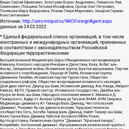
Вицин Сергей Ефимович, Золотухин Борис Андреевич, Левинсон Лев
Семенович, Локшина Татьяна Иосифовна, Орлов Олег Петрович,
Полякова Мара Федоровна, Резник Генри Маркович, Захаров Герман
Константинович
Источник:
http://unro.minjust.ru/NKOForeignAgent.aspx
данные на
24.03.2022
* Единый федеральный список организаций, в том числе
иностранных и международных организаций, признанных
в соответствии с законодательством Российской
Федерации террористическими:
Высший военный Маджлисуль Шура Объединенных сил моджахедов
Кавказа, Конгресс народов Ичкерии и Дагестана, База, Асбат аль-
Ансар, Священная война, Исламская группа, Братья-мусульмане, Партия
исламского освобождения, Лашкар-И-Тайба, Исламская группа,
Движение Талибан, Исламская партия Туркестана, Общество
социальных реформ, Общество возрождения исламского наследия,
Дом двух святых, Джунд аш-Шам, Исламский джихад, Аль-Каида, Имарат
Кавказ, АБТО, Правый сектор, Исламское государство, Джабха аль-
Нусра ли-Ахль аш-Шам, Народное ополчение имени К. Минина и Д.
Пожарского, Аджр от Аллаха Субхану уа Тагьаля SHAM, АУМ Синрике,
Муджахеды джамаата Ат-Тавхида Валь-Джихад, Чистопольский
Джамаат, Рохнамо ба суи давлати исломи, Террористическое
сообщество Сеть, Катиба Таухид валь-Джихад, Хайят Тахрир аш-Шам,
Ахлю Сунна Валь Джамаа, National Socialism/White Power,
Артподготовка, Религиозная группа “Джамаат “Красный пахарь”,
Колумбайн, Хатлонский джамаат, Мусульманская религиозная группа п.