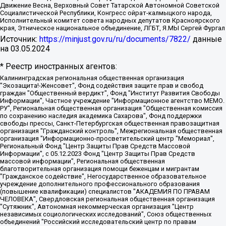
Движение Весна, Верховный Совет Татарской Автономной Советской
Социалистической Республики, Конгресс ойрат-калмыцкого народа,
Исполнительный комитет совета народных депутатов Красноярского
края, Этническое национальное объединение, ЛГБТ, Я.МЫ Сергей Фургал
Источник:
https://minjust.gov.ru/ru/documents/7822/
данные
на
03.05.2024
* Реестр иностранных агентов:
Калининградская региональная общественная организация "Экозащита!-Женсовет", Фонд содействия защите прав и свобод граждан "Общественный вердикт", Фонд "Институт Развития Свободы Информации", Частное учреждение "Информационное агентство МЕМО. РУ", Региональная общественная организация "Общественная комиссия по сохранению наследия академика Сахарова", Фонд поддержки свободы прессы, Санкт-Петербургская общественная правозащитная организация "Гражданский контроль", Межрегиональная общественная организация "Информационно-просветительский центр "Мемориал", Региональный Фонд "Центр Защиты Прав Средств Массовой Информации", с 05.12.2023 Фонд "Центр Защиты Прав Средств массовой информации", Региональная общественная благотворительная организация помощи беженцам и мигрантам "Гражданское содействие", Негосударственное образовательное учреждение дополнительного профессионального образования (повышение квалификации) специалистов "АКАДЕМИЯ ПО ПРАВАМ ЧЕЛОВЕКА", Свердловская региональная общественная организация "Сутяжник", Автономная некоммерческая организация "Центр независимых социологических исследований", Союз общественных объединений "Российский исследовательский центр по правам человека", Региональное общественное учреждение научно-информационный центр "МЕМОРИАЛ", Некоммерческая организация "Фонд защиты гласности", Автономная некоммерческая организация "Институт прав человека", Городская общественная организация "Екатеринбургское общество "МЕМОРИАЛ", Городская общественная организация "Рязанское историко-просветительское и правозащитное общество "Мемориал" (Рязанский Мемориал), Челябинский региональный орган общественной самодеятельности – женское общественное объединение "Женщины Евразии", Челябинский региональный орган общественной самодеятельности "Уральская правозащитная группа", Фонд содействия защите здоровья и социальной справедливости имени Андрея Рылькова, Автономная Некоммерческая Организация "Аналитический Центр Юрия Левады", Автономная некоммерческая организация социальной поддержки населения "Проект Апрель", Региональная общественная организация помощи женщинам и детям, находящимся в кризисной ситуации "Информационно-методический центр "Анна", Фонд содействия развитию массовых коммуникаций и правовому просвещению "Так-так-Так", Фонд содействия устойчивому развитию "Серебряная тайга", Свердловский региональный общественный фонд социальных проектов "Новое время", "Idel.Реалии", Кавказ.Реалии, Крым.Реалии, Телеканал Настоящее Время, Татаро-башкирская служба Радио Свобода (Azatliq Radiosi), Радио Свободная Европа/Радио Свобода (PCE/PC), "Сибирь.Реалии", "Фактограф", Благотворительный фонд помощи осужденным и их семьям, Автономная некоммерческая организация "Институт глобализации и социальных движений", Фонд "В защиту прав заключенных", Частное учреждение "Центр поддержки и содействия развитию средств массовой информации", Пензенский региональный общественный благотворительный фонд "Гражданский союз", "Север.Реалии", Некоммерческая организация Фонд "Правовая инициатива", Общество с ограниченной ответственностью "Радио Свободная Европа/Радио Свобода", Чешское информационное агентство "MEDIUM-ORIENT", Красноярская региональная общественная организация "Мы против СПИДа", Камалягин Денис Николаевич, Маркелов Сергей Евгеньевич, Пономарев Лев Александрович, Савицкая Людмила Алексеевна, Автономная некоммерческая организация "Центр по работе с проблемой насилия "НАСИЛИЮ.НЕТ", Межрегиональный профессиональный союз работников здравоохранения "Альянс врачей", Юридическое лицо, зарегистрированное в Латвийской Республике, SIA "Medusa Project" (регистрационный номер 40103797863, дата регистрации 10.06.2014), Некоммерческая организация "Фонд по борьбе с коррупцией", Автономная некоммерческая организация "Институт права и публичной политики", Баданин Роман Сергеевич, Гликин Максим Александрович, Железнова Мария Михайловна, Лукьянова Юлия Сергеевна, Маетная Елизавета Витальевна, Маняхин Петр Борисович, Чуракова Ольга Владимировна, Ярош Юлия Петровна, Юридическое лицо "The Insider SIA", зарегистрированное в Риге, Латвийская Республика (дата регистрации 26.06.2015), являющееся администратором доменного имени интернет-издания "The Insider SIA", https://theins.ru, Постернак Алексей Евгеньевич, Рубин Михаил Аркадьевич, Анин Роман Александрович, Юридическое лицо Istories fonds, зарегистрированное в Латвийской Республике (регистрационный номер 50008295751, дата регистрации 24.02.2020), Великовский Дмитрий Александрович, Долинина Ирина Николаевна, Мароховская Алеся Алексеевна, Шлейнов Роман Юрьевич, Шмагун Олеся Валентиновна, Общество с ограниченной ответственностью "Альтаир 2021", Общество с ограниченной ответственностью "Вега 2021", Общество с ограниченной ответственностью "Главный редактор 2021", Общество с ограниченной ответственностью "Ромашки монолит", Важенков Артем Валерьевич, Ивановская областная общественная организация "Центр гендерных исследований", Гурман Юрий Альбертович, Медиапроект "ОВД-Инфо", Егоров Владимир Владимирович, Жилинский Владимир Александрович, Общество с ограниченной ответственностью "ЗП", Иванова София Юрьевна, Карезина Инна Павловна, Кильтау Екатерина Викторовна, Петров Алексей Викторович, Пискунов Сергей Евгеньевич, Смирнов Сергей Сергеевич, Тихонов Михаил Сергеевич, Общество с ограниченной ответственностью "ЖУРНАЛИСТ-ИНОСТРАННЫЙ АГЕНТ", Арапова Галина Юрьевна, Вольтская Татьяна Анатольевна, Американская компания "Mason G.E.S. Anonymous Foundation" (США), являющаяся владельцем интернет-издания https://mnews.world/, Компания "Stichting Bellingcat", зарегистрированная в Нидерландах (дата регистрации 11.07.2018), Захаров Андрей Вячеславович, Клепиковская Екатерина Дмитриевна, Общество с ограниченной ответственностью "МЕМО", Перл Роман Александрович, Симонов Евгений Алексеевич, Соловьева Елена Анатольевна, Сотников Даниил Владимирович, Сурначева Елизавета Дмитриевна, Автономная некоммерческая организация по защите прав человека и информированию населения "Якутия – Наше Мнение", Общество с ограниченной ответственностью "Москоу диджитал медиа", с 26.01.2023 Общество с ограниченной ответственностью "Чайка Белые сады", Ветошкина Валерия Валерьевна, Заговора Максим Александрович, Межрегиональное общественное движение "Российская ЛГБТ - сеть", Оленичев Максим Владимирович, Павлов Иван Юрьевич, Скворцова Елена Сергеевна, Общество с ограниченной ответственностью "Как бы инагент", Кочетков Игорь Викторович, Общество с ограниченной ответственностью "Честные выборы", Еланчик Олег Александрович, Общество с ограниченной ответственностью "Нобелевский призыв", Гималова Регина Эмилевна, Григорьев Андрей Валерьевич, Григорьева Алина Александровна, Ассоциация по содействию защите прав призывников, альтернативнослужащих и военнослужащих "Правозащитная группа "Гражданин.Армия.Право", Хисамова Регина Фаритовна, Автономная некоммерческая организация по реализации социально-правовых программ "Лилит", Дальневосточное общественное движение "Маяк", Санкт-Петербургская ЛГБТ-инициативная группа "Выход", Инициативная группа ЛГБТ+ "Реверс", Алексеев Андрей Викторович, Бекбулатова Таисия Львовна, Беляев Иван Михайлович, Владыкина Елена Сергеевна, Гельман Марат Александрович, Никульшина Вероника Юрьевна, Толоконникова Надежда Андреевна, Шендерович Виктор Анатольевич, Общество с ограниченной ответственностью "Данное сообщение", Общество с ограниченной ответственностью Издательский дом "Новая глава", Айнбиндер Александра Александровна, Московский комьюнити-центр для ЛГБТ+инициатив, Благотворительный фонд развития филантропии, Deutsche Welle (Германия, Kurt-Schumacher-Strasse 3, 53113 Bonn), Борзунова Мария Михайловна, Воробьев Виктор Викторович, Голубева Анна Львовна, Константинова Алла Михайловна, Малкова Ирина Владимировна, Мурадов Мурад Абдулгалимович, Осетинская Елизавета Николаевна, Понасенков Евгений Николаевич, Ганапольский Матвей Юрьевич, Киселев Евгений Алексеевич, Борухович Ирина Григорьевна, Дремин Иван Тимофеевич, Дубровский Дмитрий Викторович, Красноярская региональная общественная организация поддержки и развития альтернативных образовательных технологий и межкультурных коммуникаций "ИНТЕРРА", Маяковская Екатерина Алексеевна, Фейгин Марк Захарович, Филимонов Андрей Викторович, Дзугкоева Регина Николаевна, Доброхотов Роман Александрович, Дудь Юрий Александрович, Елкин Сергей Владимирович, Кругликов Кирилл Игоревич, Сабунаева Мария Леонидовна, Семенов Алексей Владимирович, Шаинян Карен Багратович, Шульман Екатерина Михайловна, Асафьев Артур Валерьевич, Вахштайн Виктор Семенович, Венедиктов Алексей Алексеевич, Лушникова Екатерина Евгеньевна, Волков Леонид Михайлович, Невзоров Александр Глебович, Пархоменко Сергей Борисович, Сироткин Ярослав Николаевич, Кара-Мурза Владимир Владимирович, Баранова Наталья Владимировна, Гозман Леонид Яковлевич, Кагарлицкий Борис Юльевич, Климарев Михаил Валерьевич, Милов Владимир Станиславович, Автономная некоммерческая организация Краснодарский центр современного искусства "Типография", Моргенштерн Алишер Тагирович, Соболь Любовь Эдуардовна, Общество с ограниченной ответственностью "ЛИЗА НОРМ", Каспаров Гарри Кимович, Ходорковский Михаил Борисович, Общество с ограниченной ответственностью "Апрельские тезисы", Данилович Ирина Брониславовна, Кашин Олег Владимирович, Петров Николай Владимирович, Пивоваров Алексей Владимирович, Соколов Михаил Владимирович, Цветкова Юлия Владимировна, Чичваркин Евгений Александрович, Комитет против пыток/Команда против пыток, Общество с ограниченной ответственностью "Первый научный", Общество с ограниченной ответственностью "Вертолет и ко", Белоцерковская Вероника Борисовна, Кац Максим Евгеньевич, Лазарева Татьяна Юрьевна, Шаведдинов Руслан Табризович, Яшин Илья Валерьевич, Общество с ограниченной ответственностью "Иноагент ААВ", Алешковский Дмитрий Петрович, Альбац Евгения Марковна, Быков Дмитрий Львович, Галямина Юлия Евгеньевна, Лойко Сергей Леонидович, Мартынов Кирилл Константинович, Медведев Сергей Александрович, Крашенинников Федор Геннадиевич, Гордеева Катерина Вл