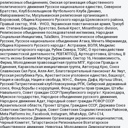
религиозных объединениях, Омская организация общественного
политического движения Русское национальное единство, Северное
Братство, Клуб Болельщиков Футбольного Клуба Динамо,
Файзрахманисты, Мусульманская религиозная организация п.
Боровский, Община Коренного Русского народа Щелковского района,
Правый сектор, УНА - УНСО, Украинская повстанческая армия, Тризуб
им. Степана Бандеры, Братство, Белый Крест, Misanthropic division,
Религиозное объединение последователей инглиизма, Народная
Социальная Инициатива, TulaSkins, Этнополитическое объединение
Русские, Русское национальное объединение Атака, Мечеть Мирмамеда,
Община Коренного Русского народа г. Астрахани, ВОЛЯ, Меджлис
крымскотатарского народа, Рубеж Севера, ТОЙС, О противодействии
экстремистской деятельности, РЕВТАТПОД, Артподготовка, Штольц, В
честь иконы Божией Матери Державная, Сектор 16, Независимость,
Фирма, Молодежная правозащитная группа МПГ, Курсом Правды и
Единения, Каракольская инициативная группа, Автоград Крю, Союз
Славянских Сил Руси, Алля-Аят, Благотворительный пансионат Ак Умут,
Русская республика Русь, Арестантское уголовное единство, Башкорт,
Нация и свобода, Нация и свобода, W.H.С., Фалунь Дафа, Иртыш Ultras,
Русский Патриотический клуб-Новокузнецк/РПК, Сибирский державный
союз, Фонд борьбы с коррупцией, Фонд защиты прав граждан, Штабы
Навального, Совет граждан СССР Прикубанского округа г. Краснодара,
Мужское государство, Народное объединение русского движения,
Народное движение Адат, Народный совет граждан РСФСР СССР
Архангельской области, Проект Штурм, Граждане СССР, Держава Союз
Советских Светлых Родов, Совет Советских Социалистических Районов,
Meta Platforms Inc, Facebook, Instagram, WhatsApp, СИЧ-С14,
Добровольческое Движение Организации украинских националистов,
Черный Комитет, Татарстанское Региональное Всетатарское
общественное движение, Невоград, Молодежное Демократическое