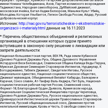
Кушкуль г. Оренбург, Крымско-татарский добровольческий батальон
имени Номана Челебиджихана, Азов, Партия исламского возрождения
Таджикистана, Народная самооборона, Дуббайский джамаат,
московская ячейка, Батал-Хаджи Белхороев, Маньяки Культ Убийц,
Молодёжь Которая Улыбается, Легион Свобода России, Айдар, Русский
добровольческий корпус
Источник:
http://nac.gov.ru/terroristicheskie-i-ekstremistskie-
organizacii-i-materialy.html
данные на
16.11.2023
* Перечень общественных объединений и религиозных
организаций в отношении которых судом принято
вступившее в законную силу решение о ликвидации или
запрете деятельности:
Национал-большевистская партия, ВЕК РА, Рада земли Кубанской
Духовно Родовой Державы Русь, Община Духовного Управления
Асгардской Веси Беловодья, Славянская Община Капища Веды Перуна,
Мужская Духовная Семинария Староверов-Инглингов, Нурджулар, К
Богодержавию, Таблиги Джамаат, Свидетели Иеговы, Русское
национальное единство, Национал-социалистическое общество,
Джамаат мувахидов, Объединенный Вилайат Кабарды, Балкарии и
Карачая, Союз славян, Ат-Такфир Валь-Хиджра, Пит Буль, Национал-
социалистическая рабочая партия России, Славянский союз,
Формат-18, Благородный Орден Дьявола, Армия воли народа,
Национальная Социалистическая Инициатива города Череповца,
Духовно-Родовая Держава Русь, Русское национальное единство,
Древнерусской Инглистической церкви Православных Староверов-
Инглингов, Русский общенациональный союз, Движение против
нелегальной иммиграции, Кровь и Честь, О свободе совести и о