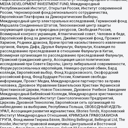
MEDIA DEVELOPMENT INVESTMENT FUND, Международный
Республиканский Институт, Открытая Россия, Институт современной
России, Черноморский фонд регионального сотрудничества,
Европейская Платформа за Демократические Выборы,
Международный центр электоральных исследований, Германский фонд
Маршалла Соединенных Штатов, Тихоокеанский центр защиты
окружающей среды и природных ресурсов, Свободная Россия,
Всемирный конгресс украинцев, Атлантический совет, Человек в беде,
Европейский фонд за демократию, Джеймстаунский фонд, Прожект
Хармони, Родники дракона, Врачи против насильственного извлечения
органов, Фалунь Дафа, Друзья Фалуньгун, Фалуньгун, Коалиция по
расследованию преследования в отношении Фалуньгун в Китае,
Всемирная организация по расследованию преследований Фалуньгун,
Пражский гражданский центр, Ассоциация школ политических
исследований при Совете Европы, Центр либеральной современности,
Форум русскоязычных европейцев, Немецко-русский обмен, Бард
колледж, Европейский выбор, Фонд Ходорковского, Оксфордский
российский фонд, Фонд Будущее России, Компания свободы
информации, Проект Медиа, Международное партнерство за права
человека, Духовное Управление Евангельских Христиан Украинской
Христианской Церкви, Новое Поколение, Духовное Учебное Заведение
Международный Библейский Колледж, Международное христианское
движение, Всемирный Институт Саентологических Предприятий,
Церковь Духовной Технологии, Европейская сеть организаций по
наблюдению за выборами, Республика Польша, СВОБОДНЫЙ ИДЕЛЬ-
УРАЛ, Ассоциация развития журналистики, IStories fonds, Королевский
Институт Международных Отношений, КРИМСЬКА ПРАВОЗАХИСНА
ГРУПА, Фонд имени Генриха Бёлля, Stichting Bellingcat, Bellingcat Ltd, The
Insider, Институт правовой инициативы Центральной и Восточной