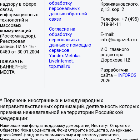
обработку
надзору в сфере
Кржижановского,
персональных
связи,
д.13, кор. 2
данных обратной
информационных
связи
Телефон: +7 (495)
технологий и
718-84-11
массовых
Согласие на
коммуникаций
обработку
E-mail:
(Роскомнадзор).
персональных
info@uagazeta.ru
Реестровая
данных с помощью
запись ПИ № 16 -
И.О. главного
сервисов
0480 от 30.01.2004
редактора
Yandex.Metrika,
Дорохова Н.В.
LiveInternet,
ПОКАЗАТЬ
top.mail.ru
БАННЕРНЫЕ
Разработчик
МЕСТА
сайта –
INFOROS
2026
* Перечень иностранных и международных
неправительственных организаций, деятельность которых
признана нежелательной на территории Российской
Федерации:
Национальный фонд в поддержку демократии, Институт Открытое
Общество Фонд Содействия, Фонд Открытое общество, Американо-
российский фонд по экономическому и правовому развитию,
Национальный Демократический Институт Международных Отношений,