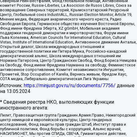
Северный Рейн-Вестфалия, Фонд глобальной помощи, Антивоенный
комитет России, Russie-Libertes, La Asocicion de Rusos Libres, Союз за
возвращение Северных территорий, Крымскотатарский Ресурсный
Центр, Глобальный союз IndustriALL, Russian Election Monitor, Article 19,
Мнение медиа, Федерация анархического черного креста, Радио
Свободная Европа, Германское общество изучения Восточной Европы,
Фонд имени Фридриха Эберта, XZ gGmbH, Мобильная академия
поддержки гендерной демократии и миротворчества, Форум имени
Льва Копелева, American Councils for International Education, Cultural
Vistas, Institute of International Education, Антивоенное движение Антальи,
Открытый диалог, Школа международных отношений и
государственной политики им Питера Мунка, Российско-канадский
демократический альянс, Школа международных отношений им
Нормана Патерсона, Центр Гражданских Свобод, Фонд Бориса Немцова
за Свободу, Фонд имени Фридриха Науманна за свободу, Феминистское
антивоенное сопротивление, Комитет независимости Ингушетии,
Прометей, Stop Occupation of Karelia, Вернись живым, Фридом Хаус,
СОТА медиа, Либерально-демократическая Лига Украины
Источник:
https://minjust.gov.ru/ru/documents/7756/
данные
на
13.05.2024
* Сведения реестра НКО, выполняющих функции
иностранного агента:
Лилит, Правозащитная группа Гражданин.Армия.Право, Нижегородский
центр немецкой и европейской культуры, Центр гендерных
исследований, Фонд защиты прав граждан Штаб, Институт права и
публичной политики, Фонд борьбы с коррупцией, Альянс врачей,
НАСИЛИЮ.НЕТ, Мы против СПИДа, СВЕЧА, Гуманитарное действие,