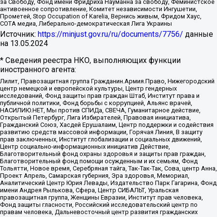
за Свободу, Фонд имени Фридриха Науманна за свободу, Феминистское
антивоенное сопротивление, Комитет независимости Ингушетии,
Прометей, Stop Occupation of Karelia, Вернись живым, Фридом Хаус,
СОТА медиа, Либерально-демократическая Лига Украины
Источник:
https://minjust.gov.ru/ru/documents/7756/
данные
на
13.05.2024
* Сведения реестра НКО, выполняющих функции
иностранного агента:
Лилит, Правозащитная группа Гражданин.Армия.Право, Нижегородский
центр немецкой и европейской культуры, Центр гендерных
исследований, Фонд защиты прав граждан Штаб, Институт права и
публичной политики, Фонд борьбы с коррупцией, Альянс врачей,
НАСИЛИЮ.НЕТ, Мы против СПИДа, СВЕЧА, Гуманитарное действие,
Открытый Петербург, Лига Избирателей, Правовая инициатива,
Гражданский Союз, Хасдей Ерушалаим, Центр поддержки и содействия
развитию средств массовой информации, Горячая Линия, В защиту
прав заключенных, Институт глобализации и социальных движений,
Центр социально-информационных инициатив Действие,
Благотворительный фонд охраны здоровья и защиты прав граждан,
Благотворительный фонд помощи осужденным и их семьям, Фонд
Тольятти, Новое время, Серебряная тайга, Так-Так-Так, Сова, центр Анна,
Проект Апрель, Самарская губерния, Эра здоровья, Мемориал,
Аналитический Центр Юрия Левады, Издательство Парк Гагарина, Фонд
имени Андрея Рылькова, Сфера, Центр СИБАЛЬТ, Уральская
правозащитная группа, Женщины Евразии, Институт прав человека,
Фонд защиты гласности, Российский исследовательский центр по
правам человека, Дальневосточный центр развития гражданских