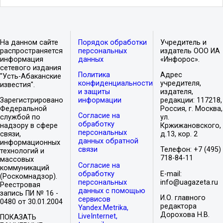
На данном сайте
Порядок обработки
Учредитель и
распространяется
персональных
издатель ООО ИА
информация
данных
«Инфорос».
сетевого издания
Политика
Адрес
"Усть-Абаканские
конфиденциальности
учредителя,
известия".
и защиты
издателя,
Зарегистрировано
информации
редакции: 117218,
Федеральной
Россия, г. Москва,
Согласие на
службой по
ул.
обработку
надзору в сфере
Кржижановского,
персональных
связи,
д.13, кор. 2
данных обратной
информационных
связи
Телефон: +7 (495)
технологий и
718-84-11
массовых
Согласие на
коммуникаций
обработку
E-mail:
(Роскомнадзор).
персональных
info@uagazeta.ru
Реестровая
данных с помощью
запись ПИ № 16 -
И.О. главного
сервисов
0480 от 30.01.2004
редактора
Yandex.Metrika,
Дорохова Н.В.
LiveInternet,
ПОКАЗАТЬ