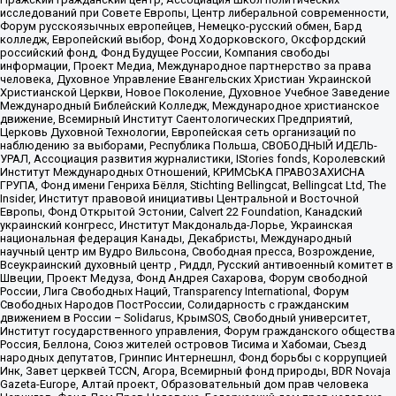
исследований при Совете Европы, Центр либеральной современности,
Форум русскоязычных европейцев, Немецко-русский обмен, Бард
колледж, Европейский выбор, Фонд Ходорковского, Оксфордский
российский фонд, Фонд Будущее России, Компания свободы
информации, Проект Медиа, Международное партнерство за права
человека, Духовное Управление Евангельских Христиан Украинской
Христианской Церкви, Новое Поколение, Духовное Учебное Заведение
Международный Библейский Колледж, Международное христианское
движение, Всемирный Институт Саентологических Предприятий,
Церковь Духовной Технологии, Европейская сеть организаций по
наблюдению за выборами, Республика Польша, СВОБОДНЫЙ ИДЕЛЬ-
УРАЛ, Ассоциация развития журналистики, IStories fonds, Королевский
Институт Международных Отношений, КРИМСЬКА ПРАВОЗАХИСНА
ГРУПА, Фонд имени Генриха Бёлля, Stichting Bellingcat, Bellingcat Ltd, The
Insider, Институт правовой инициативы Центральной и Восточной
Европы, Фонд Открытой Эстонии, Calvert 22 Foundation, Канадский
украинский конгресс, Институт Макдональда-Лорье, Украинская
национальная федерация Канады, Декабристы, Международный
научный центр им Вудро Вильсона, Свободная пресса, Возрождение,
Всеукраинский духовный центр , Риддл, Русский антивоенный комитет в
Швеции, Проект Медуза, Фонд Андрея Сахарова, Форум свободной
России, Лига Свободных Наций, Transparеncy International, Форум
Свободных Народов ПостРоссии, Солидарность с гражданским
движением в России – Solidarus, КрымSOS, Свободный университет,
Институт государственного управления, Форум гражданского общества
Россия, Беллона, Союз жителей островов Тисима и Хабомаи, Съезд
народных депутатов, Гринпис Интернешнл, Фонд борьбы с коррупцией
Инк, Завет церквей TCCN, Агора, Всемирный фонд природы, BDR Novaja
Gazeta-Europe, Алтай проект, Образовательный дом прав человека