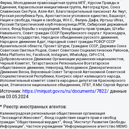
Фирма, Молодежная правозащитная группа МПГ, Курсом Правды и
Единения, Каракольская инициативная группа, Автоград Крю, Союз
Славянских Сил Руси, Алля-Аят, Благотворительный пансионат Ак Умут,
Русская республика Русь, Арестантское уголовное единство, Башкорт,
Нация и свобода, Нация и свобода, W.H.С., Фалунь Дафа, Иртыш Ultras,
Русский Патриотический клуб-Новокузнецк/РПК, Сибирский державный
союз, Фонд борьбы с коррупцией, Фонд защиты прав граждан, Штабы
Навального, Совет граждан СССР Прикубанского округа г. Краснодара,
Мужское государство, Народное объединение русского движения,
Народное движение Адат, Народный совет граждан РСФСР СССР
Архангельской области, Проект Штурм, Граждане СССР, Держава Союз
Советских Светлых Родов, Совет Советских Социалистических Районов,
Meta Platforms Inc, Facebook, Instagram, WhatsApp, СИЧ-С14,
Добровольческое Движение Организации украинских националистов,
Черный Комитет, Татарстанское Региональное Всетатарское
общественное движение, Невоград, Молодежное Демократическое
Движение Весна, Верховный Совет Татарской Автономной Советской
Социалистической Республики, Конгресс ойрат-калмыцкого народа,
Исполнительный комитет совета народных депутатов Красноярского
края, Этническое национальное объединение, ЛГБТ, Я.МЫ Сергей Фургал
Источник:
https://minjust.gov.ru/ru/documents/7822/
данные
на
03.05.2024
* Реестр иностранных агентов:
Калининградская региональная общественная организация "Экозащита!-Женсовет", Фонд содействия защите прав и свобод граждан "Общественный вердикт", Фонд "Институт Развития Свободы Информации", Частное учреждение "Информационное агентство МЕМО. РУ", Региональная общественная организация "Общественная комиссия по сохранению наследия академика Сахарова", Фонд поддержки свободы прессы, Санкт-Петербургская общественная правозащитная организация "Гражданский контроль", Межрегиональная общественная организация "Информационно-просветительский центр "Мемориал", Региональный Фонд "Центр Защиты Прав Средств Массовой Информации", с 05.12.2023 Фонд "Центр Защиты Прав Средств массовой информации", Региональная общественная благотворительная организация помощи беженцам и мигрантам "Гражданское содействие", Негосударственное образовательное учреждение дополнительного профессионального образования (повышение квалификации) специалистов "АКАДЕМИЯ ПО ПРАВАМ ЧЕЛОВЕКА", Свердловская региональная общественная организация "Сутяжник", Автономная некоммерческая организация "Центр независимых социологических исследований", Союз общественных объединений "Российский исследовательский центр по правам человека", Региональное общественное учреждение научно-информационный центр "МЕМОРИАЛ", Некоммерческая организация "Фонд защиты гласности", Автономная некоммерческая организация "Институт прав человека", Городская общественная организация "Екатеринбургское общество "МЕМОРИАЛ", Городская общественная организация "Рязанское историко-просветительское и правозащитное общество "Мемориал" (Рязанский Мемориал), Челябинский региональный орган общественной самодеятельности – женское общественное объединение "Женщины Евразии", Челябинский региональный орган общественной самодеятельности "Уральская правозащитная группа", Фонд содействия защите здоровья и социальной справедливости имени Андрея Рылькова, Автономная Некоммерческая Организация "Аналитический Центр Юрия Левады", Автономная некоммерческая организация социальной поддержки населения "Проект Апрель", Региональная общественная организация помощи женщинам и детям, находящимся в кризисной ситуации "Информационно-методический центр "Анна", Фонд содействия развитию массовых коммуникаций и правовому просвещению "Так-так-Так", Фонд содействия устойчивому развитию "Серебряная тайга", Свердловский региональный общественный фонд социальных проектов "Новое время", "Idel.Реалии", Кавказ.Реалии, Крым.Реалии, Телеканал Настоящее Время, Татаро-башкирская служба Радио Свобода (Azatliq Radiosi), Радио Свободная Европа/Радио Свобода (PCE/PC), "Сибирь.Реалии", "Фактограф", Благотворительный фонд помощи осужденным и их семьям, Автономная некоммерческая организация "Институт глобализации и социальных движений", Фонд "В защиту прав заключенных", Частное учреждение "Центр поддержки и содействия развитию средств массовой информации", Пензенский региональный общественный благотворительный фонд "Гражданский союз", "Север.Реалии", Некоммерческая организация Фонд "Правовая инициатива", Общество с ограниченной ответственностью "Радио Свободная Европа/Радио Свобода", Чешское информационное агентство "MEDIUM-ORIENT", Красноярская региональная общественная организация "Мы против СПИДа", Камалягин Денис Николаевич, Маркелов Сергей Евгеньевич, Пономарев Лев Александрович, Савицкая Людмила Алексеевна, Автономная некоммерческая организация "Центр по работе с проблемой насилия "НАСИЛИЮ.НЕТ", Межрегиональный профессиональный союз работников здравоохранения "Альянс врачей", Юридическое лицо, зарегистрированное в Латвийской Республике, SIA "Medusa Project" (регистрационный номер 40103797863, дата регистрации 10.06.2014), Некоммерческая организация "Фонд по борьбе с коррупцией", Автономная некоммерческая организация "Институт права и публичной политики", Баданин Роман Сергеевич, Гликин Максим Александрович, Железнова Мария Михайловна, Лукьянова Юлия Сергеевна, Маетная Елизавета Витальевна, Маняхин Петр Борисович, Чуракова Ольга Владимировна, Ярош Юлия Петровна, Юридическое лицо "The Insider SIA", зарегистрированное в Риге, Латвийская Республика (дата регистрации 26.06.2015), являющееся администратором доменного имени интернет-издания "The Insider SIA", https://theins.ru, Постернак Алексей Евгеньевич, Рубин Михаил Аркадьевич, Анин Роман Александрович, Юридическое лицо Istories fonds, зарегистрированное в Латвийской Республике (регистрационный номер 50008295751, дата регистрации 24.02.2020), Великовский Дмитрий Александрович, Долинина Ирина Николаевна, Мароховская Алеся Алексеевна, Шлейнов Роман Юрьевич, Шмагун Олеся Валентиновна, Общество с ограниченной ответственностью "Альтаир 2021", Общество с ограниченной ответственностью "Вега 2021", Общество с ограниченной ответственностью "Главный редактор 2021", Общество с ограниченной ответственностью "Ромашки монолит", Важенков Артем Валерьевич, Ивановская областная общественная организация "Центр гендерных исследований", Гурман Юрий Альбертович, Медиапроект "ОВД-Инфо", Егоров Владимир Владимирович, Жилинский Владимир Александрович, Общество с ограниченной ответственностью "ЗП", Иванова София Юрьевна, Карезина Инна Павловна, Кильтау Екатерина Викторовна, Петров Алексей Викторович, Пискунов Сергей Евгеньевич, Смирнов Сергей Сергеевич, Тихонов Михаил Сергеевич, Общество с ограниченной ответственностью "ЖУРНАЛИСТ-ИНОСТРАННЫЙ АГЕНТ", Арапова Галина Юрьевна, Вольтская Татьяна Анатольевна, Американская компания "Mason G.E.S. Anonymous Foundation" (США), являющаяся владельцем интернет-издания https://mnews.world/, Компания "Stichting Bellingcat", зарегистрированная в Нидерландах (дата регистрации 11.07.2018), Захаров Андрей Вячеславович, Клепиковская Екатерина Дмитриевна, Общество с ограниченной ответственностью "МЕМО", Перл Роман Александрович, Симонов Евгений Алексеевич, Соловьева Елена Анатольевна, Сотников Даниил Владимирович, Сурначева Елизавета Дмитриевна, Автономная некоммерческая организация по защите прав человека и информированию населения "Якутия – Наше Мнение", Общество с ограниченной ответственностью "Москоу диджитал медиа", с 26.01.2023 Общество с ограниченной ответственностью "Чайка Белые сады", Ветошкина Валерия Валерьевна, Заговора Максим Александрович, Межрегиональное общественное движение "Российская ЛГБТ - сеть", Оленичев Максим Владимирович, Павлов Иван Юрьевич, Скворцова Елена Сергеевна, Общество с ограниченной ответственностью "Как бы инагент", Кочетков Игорь Викторович, Общество с ограниченной ответственностью "Честные выборы", Еланчик Олег Александрович, Общество с ограниченной ответственностью "Нобелевский призыв", Гималова Регина Эмилевна, Григорьев Андрей Валерьевич, Григорьева Алина Александровна, Ассоциация по содействию защите прав призывников, альтернативнослужащих и военнослужащих "Правозащитная группа "Гражданин.Армия.Право", Хисамова Регина Фаритовна, Автономная некоммерческая организация по реализации социально-правовых программ "Лилит", Дальневосточное общественное движение "Маяк", Санкт-Петербургская ЛГБТ-инициативная группа "Выход", Инициативная группа ЛГБТ+ "Реверс", Алексеев Андрей Викторович, Бекбулатова Таисия Львовна, Беляев Иван Михайлович, Владыкина Елена Сергеевна, Гельман Марат Александрович, Никульшина Вероника Юрьевна, Толоконникова Надежда Андреевна, Шендерович Виктор Анатольевич, Общество с ограниченной ответственностью "Данное сообщение", Общество с ограниченной ответственностью Издательский дом "Новая глава", Айнбиндер Александра Александровна, Московский комьюнити-центр для ЛГБТ+инициатив, Благотворительный фонд развития филантропии, Deutsche Welle (Германия, Kurt-Schumacher-Strasse 3, 53113 Bonn), Борзунова Мария Михайловна, Воробьев Виктор Викторович, Голубева Анна Львовна, Константинова Алла Михайловна, Малкова Ирина Владимировна, Мурадов Мурад Абдулгалимович, Осетинская Елизавета Николаевна, Понасенков Евгений Николаевич, Ганапольский Матвей Юрьевич, Киселев Евгений Алексеевич, Борухович Ирина Григорьевна, Дремин Иван Тимофеевич, Дубровский Дмитрий Викторович, Красноярская региональная общественная организация поддержки и развития альтернативных образовательных технологий и межкультурных коммуникаций "ИНТЕРРА", Маяковская Екатерина Алексеевна, Фейгин Марк Захарович, Филимонов Андрей Викторович, Дзугкоева Регина Николаевна, Доброхотов Роман Александрович, Дудь Юрий Александрович, Елкин Сергей Владимирович, Кругликов Кирилл Игоревич, Сабунаева Мария Леонидовна, Семенов Алексей Владимирович, Шаинян Карен Багратович, Шульман Екатерина Михайловна, Асафьев Артур Валерьевич, Вахштайн Виктор Семенович, Венедиктов Алексей Алексеевич, Лушникова Екатерина Евгеньевна, Волков Леонид Михайлович, Невзоров Александр Глебович, Пархоменко Сергей Борисович, Сироткин Ярослав Николаевич, Кара-Мурза Владимир Владимирович, Баранова Наталья Владимировна, Гозман Леонид Яковлевич, Кагарлицкий Борис Юльевич, Климарев Михаил Валерьевич, Милов Владимир Станиславович, Автономная некоммерческая организация Краснодарский центр современного искусства "Типография", Моргенштерн Алишер Тагирович, Соболь Любовь Эдуардовна, Общество с ограниченной ответственностью "ЛИЗА НОРМ", Каспаров Гарри Кимович, Ходорковский Михаил Борисович, Общество с ограниченной ответственностью "Апрельские тезисы", Данилович Ирина Брониславовна, Кашин Олег Владимирович, Петров Николай Владимирович, Пивоваров Алексей Владимирович, Соколов Михаил Владимирович, Цветкова Юлия Владимировна, Чичваркин Евгений Александрович, Комитет против пыток/Команда против пыток, Общество с ограниченной ответственностью "Первый научный", Общество с ограниченной ответственностью "Вертолет и ко", Белоцерковская Вероника Борисовна, Кац Максим Евгеньевич, Лазарева Татьяна Юрьевна, Шаведдинов Руслан Табризович, Яшин Илья Валерьевич, Общество с ограниченной ответственностью "Иноагент ААВ", Алешковский Дмитрий Петрович, Альбац Евгения Марковна, Быков Дмитрий Львович, Галямина Юлия Евгеньевна, Лойко Сергей Леонидович, Мартынов Кирилл Константинович, Медведев Сергей Александрович, Крашенинников Федор Геннадиевич, Гордеева Катерина Вл