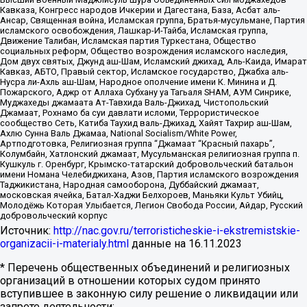
Кавказа, Конгресс народов Ичкерии и Дагестана, База, Асбат аль-
Ансар, Священная война, Исламская группа, Братья-мусульмане, Партия
исламского освобождения, Лашкар-И-Тайба, Исламская группа,
Движение Талибан, Исламская партия Туркестана, Общество
социальных реформ, Общество возрождения исламского наследия,
Дом двух святых, Джунд аш-Шам, Исламский джихад, Аль-Каида, Имарат
Кавказ, АБТО, Правый сектор, Исламское государство, Джабха аль-
Нусра ли-Ахль аш-Шам, Народное ополчение имени К. Минина и Д.
Пожарского, Аджр от Аллаха Субхану уа Тагьаля SHAM, АУМ Синрике,
Муджахеды джамаата Ат-Тавхида Валь-Джихад, Чистопольский
Джамаат, Рохнамо ба суи давлати исломи, Террористическое
сообщество Сеть, Катиба Таухид валь-Джихад, Хайят Тахрир аш-Шам,
Ахлю Сунна Валь Джамаа, National Socialism/White Power,
Артподготовка, Религиозная группа “Джамаат “Красный пахарь”,
Колумбайн, Хатлонский джамаат, Мусульманская религиозная группа п.
Кушкуль г. Оренбург, Крымско-татарский добровольческий батальон
имени Номана Челебиджихана, Азов, Партия исламского возрождения
Таджикистана, Народная самооборона, Дуббайский джамаат,
московская ячейка, Батал-Хаджи Белхороев, Маньяки Культ Убийц,
Молодёжь Которая Улыбается, Легион Свобода России, Айдар, Русский
добровольческий корпус
Источник:
http://nac.gov.ru/terroristicheskie-i-ekstremistskie-
organizacii-i-materialy.html
данные на
16.11.2023
* Перечень общественных объединений и религиозных
организаций в отношении которых судом принято
вступившее в законную силу решение о ликвидации или
запрете деятельности: