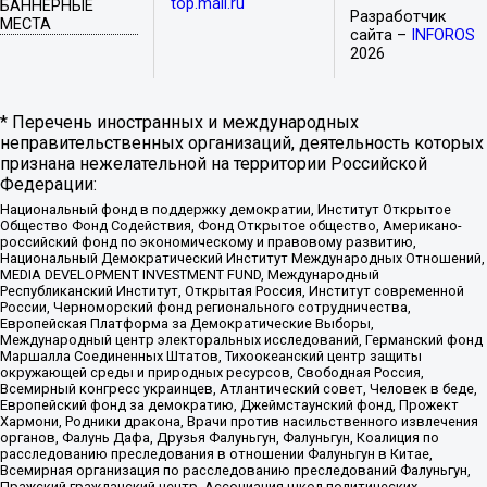
top.mail.ru
БАННЕРНЫЕ
Разработчик
МЕСТА
сайта –
INFOROS
2026
* Перечень иностранных и международных
неправительственных организаций, деятельность которых
признана нежелательной на территории Российской
Федерации:
Национальный фонд в поддержку демократии, Институт Открытое
Общество Фонд Содействия, Фонд Открытое общество, Американо-
российский фонд по экономическому и правовому развитию,
Национальный Демократический Институт Международных Отношений,
MEDIA DEVELOPMENT INVESTMENT FUND, Международный
Республиканский Институт, Открытая Россия, Институт современной
России, Черноморский фонд регионального сотрудничества,
Европейская Платформа за Демократические Выборы,
Международный центр электоральных исследований, Германский фонд
Маршалла Соединенных Штатов, Тихоокеанский центр защиты
окружающей среды и природных ресурсов, Свободная Россия,
Всемирный конгресс украинцев, Атлантический совет, Человек в беде,
Европейский фонд за демократию, Джеймстаунский фонд, Прожект
Хармони, Родники дракона, Врачи против насильственного извлечения
органов, Фалунь Дафа, Друзья Фалуньгун, Фалуньгун, Коалиция по
расследованию преследования в отношении Фалуньгун в Китае,
Всемирная организация по расследованию преследований Фалуньгун,
Пражский гражданский центр, Ассоциация школ политических