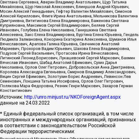
Светлана Сергеевна, Аверин Владимир Анатольевич, Щур Татьяна
Михайловна, Щур Николай Алексеевич, Блинушов Андрей Юрьевич,
Мосин Алексей Геннадьевич, Гефтер Валентин Михайлович, Симонов
Алексей Кириллович, Флиге Ирина Анатольевна, Мельникова Валентина
Дмитриевна, Вититинова Елена Владимировна, Баженова Светлана
Куприяновна, Максимов Сергей Владимирович, Беляев Сергей
Иванович, Голубева Елена Николаевна, Ганнушкина Светлана
Алексеевна, Закс Елена Владимировна, Буртина Елена Юрьевна, Гендель
Людмила Залмановна, Кокорина Екатерина Алексеевна, Шуманов Илья
Вячеславович, Арапова Галина Юрьевна, Свечников Анатолий
Мариевич, Прохоров Вадим Юрьевич, Шахова Елена Владимировна,
Подузов Сергей Васильевич, Протасова Ирина Вячеславовна,
Литинский Леонид Борисович, Лукашевский Сергей Маркович, Бахмин
Вячеслав Иванович, Шабад Анатолий Ефимович, Сухих Дарья
Николаевна, Орлов Олег Петрович, Добровольская Анна Дмитриевна,
Королева Александра Евгеньевна, Смирнов Владимир Александрович,
Вицин Сергей Ефимович, Золотухин Борис Андреевич, Левинсон Лев
Семенович, Локшина Татьяна Иосифовна, Орлов Олег Петрович,
Полякова Мара Федоровна, Резник Генри Маркович, Захаров Герман
Константинович
Источник:
http://unro.minjust.ru/NKOForeignAgent.aspx
данные на
24.03.2022
* Единый федеральный список организаций, в том числе
иностранных и международных организаций, признанных
в соответствии с законодательством Российской
Федерации террористическими:
Высший военный Маджлисуль Шура Объединенных сил моджахедов