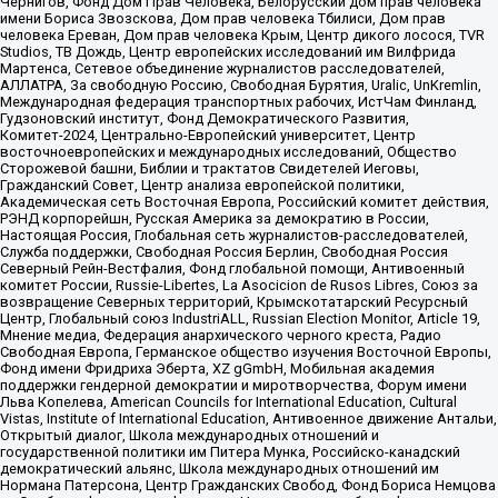
Чернигов, Фонд Дом Прав Человека, Белорусский дом прав человека
имени Бориса Звозскова, Дом прав человека Тбилиси, Дом прав
человека Ереван, Дом прав человека Крым, Центр дикого лосося, TVR
Studios, ТВ Дождь, Центр европейских исследований им Вилфрида
Мартенса, Сетевое объединение журналистов расследователей,
АЛЛАТРА, За свободную Россию, Свободная Бурятия, Uralic, UnKremlin,
Международная федерация транспортных рабочих, ИстЧам Финланд,
Гудзоновский институт, Фонд Демократического Развития,
Комитет-2024, Центрально-Европейский университет, Центр
восточноевропейских и международных исследований, Общество
Сторожевой башни, Библии и трактатов Свидетелей Иеговы,
Гражданский Совет, Центр анализа европейской политики,
Академическая сеть Восточная Европа, Российский комитет действия,
РЭНД корпорейшн, Русская Америка за демократию в России,
Настоящая Россия, Глобальная сеть журналистов-расследователей,
Служба поддержки, Свободная Россия Берлин, Свободная Россия
Северный Рейн-Вестфалия, Фонд глобальной помощи, Антивоенный
комитет России, Russie-Libertes, La Asocicion de Rusos Libres, Союз за
возвращение Северных территорий, Крымскотатарский Ресурсный
Центр, Глобальный союз IndustriALL, Russian Election Monitor, Article 19,
Мнение медиа, Федерация анархического черного креста, Радио
Свободная Европа, Германское общество изучения Восточной Европы,
Фонд имени Фридриха Эберта, XZ gGmbH, Мобильная академия
поддержки гендерной демократии и миротворчества, Форум имени
Льва Копелева, American Councils for International Education, Cultural
Vistas, Institute of International Education, Антивоенное движение Антальи,
Открытый диалог, Школа международных отношений и
государственной политики им Питера Мунка, Российско-канадский
демократический альянс, Школа международных отношений им
Нормана Патерсона, Центр Гражданских Свобод, Фонд Бориса Немцова