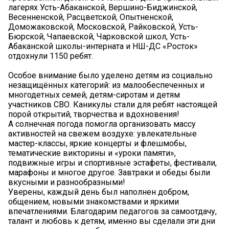
лагерях Усть-Абаканской, Вершино-Биджинской,
Весенненской, Расцветской, Опытненской,
Доможаковской, Московской, Райковской, Усть-
Бюрской, Чапаевской, Чарковской школ, Усть-
Абаканской школы-интерната и НШ-ДС «Росток»
отдохнули 1150 ребят.
Особое внимание было уделено детям из социально
незащищённых категорий: из малообеспеченных и
многодетных семей, детям-сиротам и детям
участников СВО. Каникулы стали для ребят настоящей
порой открытий, творчества и вдохновения!
А солнечная погода помогла организовать массу
активностей на свежем воздухе: увлекательные
мастер-классы, яркие концерты и флешмобы,
тематические викторины и «уроки памяти»,
подвижные игры и спортивные эстафеты, фестивали,
марафоны и многое другое. Завтраки и обеды были
вкусными и разнообразными!
Уверены, каждый день был наполнен добром,
общением, новыми знакомствами и яркими
впечатлениями. Благодарим педагогов за самоотдачу,
талант и любовь к детям, именно вы сделали эти дни