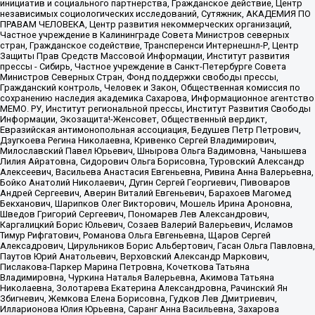
инициатив и социального партнерства, Гражданское действие, Центр
независимых социологических исследований, Сутяжник, АКАДЕМИЯ ПО
ПРАВАМ ЧЕЛОВЕКА, Центр развития некоммерческих организаций,
Частное учреждение в Калининграде Совета Министров северных
стран, Гражданское содействие, Трансперенси Интернешнл-Р, Центр
Защиты Прав Средств Массовой Информации, Институт развития
прессы - Сибирь, Частное учреждение в Санкт-Петербурге Совета
Министров Северных Стран, Фонд поддержки свободы прессы,
Гражданский контроль, Человек и Закон, Общественная комиссия по
сохранению наследия академика Сахарова, Информационное агентство
МЕМО. РУ, Институт региональной прессы, Институт Развития Свободы
Информации, Экозащита!-Женсовет, Общественный вердикт,
Евразийская антимонопольная ассоциация, Бедушев Петр Петрович,
Дзугкоева Регина Николаевна, Кривенко Сергей Владимирович,
Милославский Павел Юрьевич, Шнырова Ольга Вадимовна, Чанышева
Лилия Айратовна, Сидорович Ольга Борисовна, Туровский Александр
Алексеевич, Васильева Анастасия Евгеньевна, Ривина Анна Валерьевна,
Бойко Анатолий Николаевич, Дугин Сергей Георгиевич, Пивоваров
Андрей Сергеевич, Аверин Виталий Евгеньевич, Барахоев Магомед
Бекханович, Шарипков Олег Викторович, Мошель Ирина Ароновна,
Шведов Григорий Сергеевич, Пономарев Лев Александрович,
Каргалицкий Борис Юльевич, Созаев Валерий Валерьевич, Исламов
Тимур Рифгатович, Романова Ольга Евгеньевна, Щаров Сергей
Алексадрович, Цирульников Борис Альбертович, Гасан Ольга Павловна,
Паутов Юрий Анатольевич, Верховский Александр Маркович,
Пислакова-Паркер Марина Петровна, Кочеткова Татьяна
Владимировна, Чуркина Наталья Валерьевна, Акимова Татьяна
Николаевна, Золотарева Екатерина Александровна, Рачинский Ян
Збигневич, Жемкова Елена Борисовна, Гудков Лев Дмитриевич,
Илларионова Юлия Юрьевна, Саранг Анна Васильевна, Захарова