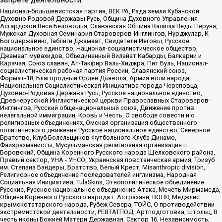
Национал-большевистская партия, ВЕК РА, Рада земли Кубанской
Духовно Родовой Державы Русь, Община Духовного Управления
Асгардской Веси Беловодья, Славянская Община Капища Веды Перуна,
Мужская Духовная Семинария Староверов-Инглингов, Нурджулар, К
Богодержавию, Таблиги Джамаат, Свидетели Иеговы, Русское
национальное единство, Национал-социалистическое общество,
Джамаат мувахидов, Объединенный Вилайат Кабарды, Балкарии и
Карачая, Союз славян, Ат-Такфир Валь-Хиджра, Пит Буль, Национал-
социалистическая рабочая партия России, Славянский союз,
Формат-18, Благородный Орден Дьявола, Армия воли народа,
Национальная Социалистическая Инициатива города Череповца,
Духовно-Родовая Держава Русь, Русское национальное единство,
Древнерусской Инглистической церкви Православных Староверов-
Инглингов, Русский общенациональный союз, Движение против
нелегальной иммиграции, Кровь и Честь, О свободе совести и о
религиозных объединениях, Омская организация общественного
политического движения Русское национальное единство, Северное
Братство, Клуб Болельщиков Футбольного Клуба Динамо,
Файзрахманисты, Мусульманская религиозная организация п.
Боровский, Община Коренного Русского народа Щелковского района,
Правый сектор, УНА - УНСО, Украинская повстанческая армия, Тризуб
им. Степана Бандеры, Братство, Белый Крест, Misanthropic division,
Религиозное объединение последователей инглиизма, Народная
Социальная Инициатива, TulaSkins, Этнополитическое объединение
Русские, Русское национальное объединение Атака, Мечеть Мирмамеда,
Община Коренного Русского народа г. Астрахани, ВОЛЯ, Меджлис
крымскотатарского народа, Рубеж Севера, ТОЙС, О противодействии
экстремистской деятельности, РЕВТАТПОД, Артподготовка, Штольц, В
честь иконы Божией Матери Державная, Сектор 16, Независимость,