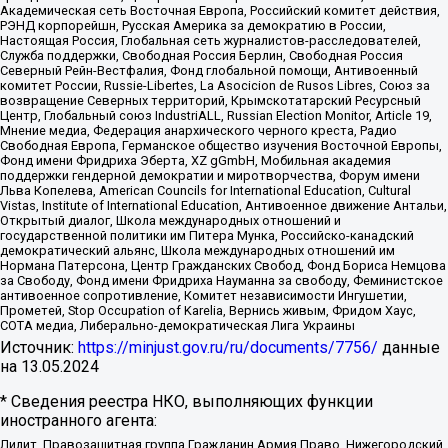
Академическая сеть Восточная Европа, Российский комитет действия,
РЭНД корпорейшн, Русская Америка за демократию в России,
Настоящая Россия, Глобальная сеть журналистов-расследователей,
Служба поддержки, Свободная Россия Берлин, Свободная Россия
Северный Рейн-Вестфалия, Фонд глобальной помощи, Антивоенный
комитет России, Russie-Libertes, La Asocicion de Rusos Libres, Союз за
возвращение Северных территорий, Крымскотатарский Ресурсный
Центр, Глобальный союз IndustriALL, Russian Election Monitor, Article 19,
Мнение медиа, Федерация анархического черного креста, Радио
Свободная Европа, Германское общество изучения Восточной Европы,
Фонд имени Фридриха Эберта, XZ gGmbH, Мобильная академия
поддержки гендерной демократии и миротворчества, Форум имени
Льва Копелева, American Councils for International Education, Cultural
Vistas, Institute of International Education, Антивоенное движение Антальи,
Открытый диалог, Школа международных отношений и
государственной политики им Питера Мунка, Российско-канадский
демократический альянс, Школа международных отношений им
Нормана Патерсона, Центр Гражданских Свобод, Фонд Бориса Немцова
за Свободу, Фонд имени Фридриха Науманна за свободу, Феминистское
антивоенное сопротивление, Комитет независимости Ингушетии,
Прометей, Stop Occupation of Karelia, Вернись живым, Фридом Хаус,
СОТА медиа, Либерально-демократическая Лига Украины
Источник:
https://minjust.gov.ru/ru/documents/7756/
данные
на
13.05.2024
* Сведения реестра НКО, выполняющих функции
иностранного агента:
Лилит, Правозащитная группа Гражданин.Армия.Право, Нижегородский