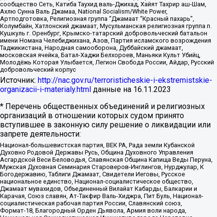
сообщество Сеть, Катиба Таухид валь-Джихад, Хайят Тахрир аш-Шам,
Ахлю Сунна Валь Джамаа, National Socialism/White Power,
Артподготовка, Религиозная группа “Джамаат “Красный пахарь”,
Колумбайн, Хатлонский джамаат, Мусульманская религиозная группа п.
Кушкуль г. Оренбург, Крымско-татарский добровольческий батальон
имени Номана Челебиджихана, Азов, Партия исламского возрождения
Таджикистана, Народная самооборона, Дуббайский джамаат,
московская ячейка, Батал-Хаджи Белхороев, Маньяки Культ Убийц,
Молодёжь Которая Улыбается, Легион Свобода России, Айдар, Русский
добровольческий корпус
Источник:
http://nac.gov.ru/terroristicheskie-i-ekstremistskie-
organizacii-i-materialy.html
данные на
16.11.2023
* Перечень общественных объединений и религиозных
организаций в отношении которых судом принято
вступившее в законную силу решение о ликвидации или
запрете деятельности:
Национал-большевистская партия, ВЕК РА, Рада земли Кубанской
Духовно Родовой Державы Русь, Община Духовного Управления
Асгардской Веси Беловодья, Славянская Община Капища Веды Перуна,
Мужская Духовная Семинария Староверов-Инглингов, Нурджулар, К
Богодержавию, Таблиги Джамаат, Свидетели Иеговы, Русское
национальное единство, Национал-социалистическое общество,
Джамаат мувахидов, Объединенный Вилайат Кабарды, Балкарии и
Карачая, Союз славян, Ат-Такфир Валь-Хиджра, Пит Буль, Национал-
социалистическая рабочая партия России, Славянский союз,
Формат-18, Благородный Орден Дьявола, Армия воли народа,