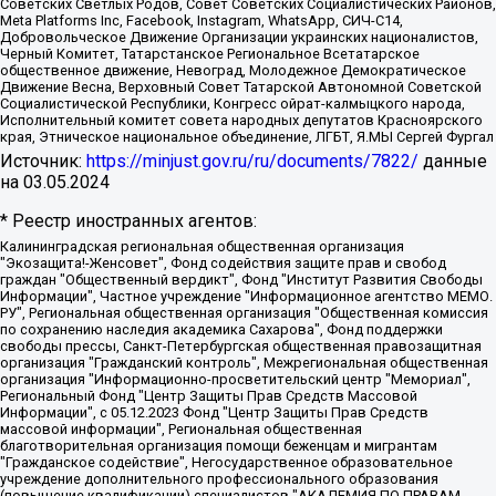
Советских Светлых Родов, Совет Советских Социалистических Районов,
Meta Platforms Inc, Facebook, Instagram, WhatsApp, СИЧ-С14,
Добровольческое Движение Организации украинских националистов,
Черный Комитет, Татарстанское Региональное Всетатарское
общественное движение, Невоград, Молодежное Демократическое
Движение Весна, Верховный Совет Татарской Автономной Советской
Социалистической Республики, Конгресс ойрат-калмыцкого народа,
Исполнительный комитет совета народных депутатов Красноярского
края, Этническое национальное объединение, ЛГБТ, Я.МЫ Сергей Фургал
Источник:
https://minjust.gov.ru/ru/documents/7822/
данные
на
03.05.2024
* Реестр иностранных агентов:
Калининградская региональная общественная организация "Экозащита!-Женсовет", Фонд содействия защите прав и свобод граждан "Общественный вердикт", Фонд "Институт Развития Свободы Информации", Частное учреждение "Информационное агентство МЕМО. РУ", Региональная общественная организация "Общественная комиссия по сохранению наследия академика Сахарова", Фонд поддержки свободы прессы, Санкт-Петербургская общественная правозащитная организация "Гражданский контроль", Межрегиональная общественная организация "Информационно-просветительский центр "Мемориал", Региональный Фонд "Центр Защиты Прав Средств Массовой Информации", с 05.12.2023 Фонд "Центр Защиты Прав Средств массовой информации", Региональная общественная благотворительная организация помощи беженцам и мигрантам "Гражданское содействие", Негосударственное образовательное учреждение дополнительного профессионального образования (повышение квалификации) специалистов "АКАДЕМИЯ ПО ПРАВАМ ЧЕЛОВЕКА", Свердловская региональная общественная организация "Сутяжник", Автономная некоммерческая организация "Центр независимых социологических исследований", Союз общественных объединений "Российский исследовательский центр по правам человека", Региональное общественное учреждение научно-информационный центр "МЕМОРИАЛ", Некоммерческая организация "Фонд защиты гласности", Автономная некоммерческая организация "Институт прав человека", Городская общественная организация "Екатеринбургское общество "МЕМОРИАЛ", Городская общественная организация "Рязанское историко-просветительское и правозащитное общество "Мемориал" (Рязанский Мемориал), Челябинский региональный орган общественной самодеятельности – женское общественное объединение "Женщины Евразии", Челябинский региональный орган общественной самодеятельности "Уральская правозащитная группа", Фонд содействия защите здоровья и социальной справедливости имени Андрея Рылькова, Автономная Некоммерческая Организация "Аналитический Центр Юрия Левады", Автономная некоммерческая организация социальной поддержки населения "Проект Апрель", Региональная общественная организация помощи женщинам и детям, находящимся в кризисной ситуации "Информационно-методический центр "Анна", Фонд содействия развитию массовых коммуникаций и правовому просвещению "Так-так-Так", Фонд содействия устойчивому развитию "Серебряная тайга", Свердловский региональный общественный фонд социальных проектов "Новое время", "Idel.Реалии", Кавказ.Реалии, Крым.Реалии, Телеканал Настоящее Время, Татаро-башкирская служба Радио Свобода (Azatliq Radiosi), Радио Свободная Европа/Радио Свобода (PCE/PC), "Сибирь.Реалии", "Фактограф", Благотворительный фонд помощи осужденным и их семьям, Автономная некоммерческая организация "Институт глобализации и социальных движений", Фонд "В защиту прав заключенных", Частное учреждение "Центр поддержки и содействия развитию средств массовой информации", Пензенский региональный общественный благотворительный фонд "Гражданский союз", "Север.Реалии", Некоммерческая организация Фонд "Правовая инициатива", Общество с ограниченной ответственностью "Радио Свободная Европа/Радио Свобода", Чешское информационное агентство "MEDIUM-ORIENT", Красноярская региональная общественная организация "Мы против СПИДа", Камалягин Денис Николаевич, Маркелов Сергей Евгеньевич, Пономарев Лев Александрович, Савицкая Людмила Алексеевна, Автономная некоммерческая организация "Центр по работе с проблемой насилия "НАСИЛИЮ.НЕТ", Межрегиональный профессиональный союз работников здравоохранения "Альянс врачей", Юридическое лицо, зарегистрированное в Латвийской Республике, SIA "Medusa Project" (регистрационный номер 40103797863, дата регистрации 10.06.2014), Некоммерческая организация "Фонд по борьбе с коррупцией", Автономная некоммерческая организация "Институт права и публичной политики", Баданин Роман Сергеевич, Гликин Максим Александрович, Железнова Мария Михайловна, Лукьянова Юлия Сергеевна, Маетная Елизавета Витальевна, Маняхин Петр Борисович, Чуракова Ольга Владимировна, Ярош Юлия Петровна, Юридическое лицо "The Insider SIA", зарегистрированное в Риге, Латвийская Республика (дата регистрации 26.06.2015), являющееся администратором доменного имени интернет-издания "The Insider SIA", https://theins.ru, Постернак Алексей Евгеньевич, Рубин Михаил Аркадьевич, Анин Роман Александрович, Юридическое лицо Istories fonds, зарегистрированное в Латвийской Республике (регистрационный номер 50008295751, дата регистрации 24.02.2020), Великовский Дмитрий Александрович, Долинина Ирина Николаевна, Мароховская Алеся Алексеевна, Шлейнов Роман Юрьевич, Шмагун Олеся Валентиновна, Общество с ограниченной ответственностью "Альтаир 2021", Общество с ограниченной ответственностью "Вега 2021", Общество с ограниченной ответственностью "Главный редактор 2021", Общество с ограниченной ответственностью "Ромашки монолит", Важенков Артем Валерьевич, Ивановская областная общественная организация "Центр гендерных исследований", Гурман Юрий Альбертович, Медиапроект "ОВД-Инфо", Егоров Владимир Владимирович, Жилинский Владимир Александрович, Общество с ограниченной ответственностью "ЗП", Иванова София Юрьевна, Карезина Инна Павловна, Кильтау Екатерина Викторовна, Петров Алексей Викторович, Пискунов Сергей Евгеньевич, Смирнов Сергей Сергеевич, Тихонов Михаил Сергеевич, Общество с ограниченной ответственностью "ЖУРНАЛИСТ-ИНОСТРАННЫЙ АГЕНТ", Арапова Галина Юрьевна, Вольтская Татьяна Анатольевна, Американская компания "Mason G.E.S. Anonymous Foundation" (США), являющаяся владельцем интернет-издания https://mnews.world/, Компания "Stichting Bellingcat", зарегистрированная в Нидерландах (дата регистрации 11.07.2018), Захаров Андрей Вячеславович, Клепиковская Екатерина Дмитриевна, Общество с ограниченной ответственностью "МЕМО", Перл Роман Александрович, Симонов Евгений Алексеевич, Соловьева Елена Анатольевна, Сотников Даниил Владимирович, Сурначева Елизавета Дмитриевна, Автономная некоммерческая организация по защите прав человека и информированию населения "Якутия – Наше Мнение", Общество с ограниченной ответственностью "Москоу диджитал медиа", с 26.01.2023 Общество с ограниченной ответственностью "Чайка Белые сады", Ветошкина Валерия Валерьевна, Заговора Максим Александрович, Межрегиональное общественное движение "Российская ЛГБТ - сеть", Оленичев Максим Владимирович, Павлов Иван Юрьевич, Скворцова Елена Сергеевна, Общество с ограниченной ответственностью "Как бы инагент", Кочетков Игорь Викторович, Общество с ограниченной ответственностью "Честные выборы", Еланчик Олег Александрович, Общество с ограниченной ответственностью "Нобелевский призыв", Гималова Регина Эмилевна, Григорьев Андрей Валерьевич, Григорьева Алина Александровна, Ассоциация по содействию защите прав призывников, альтернативнослужащих и военнослужащих "Правозащитная группа "Гражданин.Армия.Право", Хисамова Регина Фаритовна, Автономная некоммерческая организация по реализации социально-правовых программ "Лилит", Дальневосточное общественное движение "Маяк", Санкт-Петербургская ЛГБТ-инициативная группа "Выход", Инициативная группа ЛГБТ+ "Реверс", Алексеев Андрей Викторович, Бекбулатова Таисия Львовна, Беляев Иван Михайлович, Владыкина Елена Сергеевна, Гельман Марат Александрович, Никульшина Вероника Юрьевна, Толоконникова Надежда Андреевна, Шендерович Виктор Анатольевич, Общество с ограниченной ответственностью "Данное сообщение", Общество с ограниченной ответственностью Издательский дом "Новая глава", Айнбиндер Александра Александровна, Московский комьюнити-центр для ЛГБТ+инициатив, Благотворительный фонд развития филантропии, Deutsche Welle (Германия, Kurt-Schumacher-Strasse 3, 53113 Bonn), Борзунова Мария Михайловна, Воробьев Виктор Викторович, Голубева Анна Львовна, Константинова Алла Михайловна, Малкова Ирина Владимировна, Мурадов Мурад Абдулгалимович, Осетинская Елизавета Николаевна, Понасенков Евгений Николаевич, Ганапольский Матвей Юрьевич, Киселев Евгений Алексеевич, Борухович Ирина Григорьевна, Дремин Иван Тимофеевич, Дубровский Дмитрий Викторович, Красноярская региональная общественная организация поддержки и развития альтернативных образовательных технологий и межкультурных коммуникаций "ИНТЕРРА", Маяковская Екатерина Алексеевна, Фейгин Марк Захарович, Филимонов Андрей Викторович, Дзугкоева Регина Николаевна, Доброхотов Роман Александрович, Дудь Юрий Александрович, Елкин Сергей Владимирович, Кругликов Кирилл Игоревич, Сабунаева Мария Леонидовна, Семенов Алексей Владимирович, Шаинян Карен Багратович, Шульман Екатерина Михайловна, Асафьев Артур Валерьевич, Вахштайн Виктор Семенович, Венедиктов Алексей Алексеевич, Лушникова Екатерина Евгеньевна, Волков Леонид Михайлович, Невзоров Александр Глебович, Пархоменко Сергей Борисович, Сироткин Ярослав Николаевич, Кара-Мурза Владимир Владимирович, Баранова Наталья Владимировна, Гозман Леонид Яковлевич, Кагарлицкий Борис Юльевич, Климарев Михаил Валерьевич, Милов Владимир Станиславович, Автономная некоммерческая организация Краснодарский центр современного искусства "Типография", Моргенштерн Алишер Тагирович, Соболь Любовь Эдуардовна, Общество с ограниченной ответственностью "ЛИЗА НОРМ", Каспаров Гарри Кимович, Ходорковский Михаил Борисович, Общество с ограниченной ответственностью "Апрельские тезисы", Данилович Ирина Брониславовна, Кашин Олег Владимирович, Петров Николай Владимирович, Пивоваров Алексей Владимирович, Соколов Михаил Владимирович, Цветкова Юлия Владимировна, Чичваркин Евгений Александрович, Комитет против пыток/Команда против пыток, Общество с ограниченной ответственностью "Первый научный", Общество с ограниченной ответственностью "Вертолет и ко", Белоцерковская Вероника Борисовна, Кац Максим Евгеньевич, Лазарева Татьяна Юрьевна, Шаведдинов Руслан Табризович, Яшин Илья Валерьевич, Общество с ограниченной ответственностью "Иноагент ААВ", Алешковский Дмитрий Петрович, Альбац Евгения Марковна, Быков Дмитрий Львович, Галямина Юлия Евгеньевна, Лойко Сергей Леонидович, Мартынов Кирилл Константинович, Медведев Сергей Александрович, Крашенинников Федор Геннадиевич, Гордеева Катерина Вл