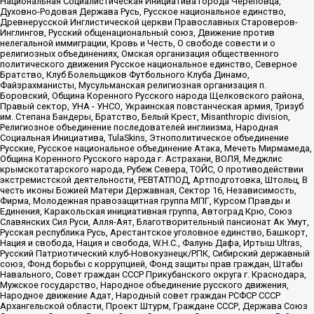
Национальная Социалистическая Инициатива города Череповца,
Духовно-Родовая Держава Русь, Русское национальное единство,
Древнерусской Инглистической церкви Православных Староверов-
Инглингов, Русский общенациональный союз, Движение против
нелегальной иммиграции, Кровь и Честь, О свободе совести и о
религиозных объединениях, Омская организация общественного
политического движения Русское национальное единство, Северное
Братство, Клуб Болельщиков Футбольного Клуба Динамо,
Файзрахманисты, Мусульманская религиозная организация п.
Боровский, Община Коренного Русского народа Щелковского района,
Правый сектор, УНА - УНСО, Украинская повстанческая армия, Тризуб
им. Степана Бандеры, Братство, Белый Крест, Misanthropic division,
Религиозное объединение последователей инглиизма, Народная
Социальная Инициатива, TulaSkins, Этнополитическое объединение
Русские, Русское национальное объединение Атака, Мечеть Мирмамеда,
Община Коренного Русского народа г. Астрахани, ВОЛЯ, Меджлис
крымскотатарского народа, Рубеж Севера, ТОЙС, О противодействии
экстремистской деятельности, РЕВТАТПОД, Артподготовка, Штольц, В
честь иконы Божией Матери Державная, Сектор 16, Независимость,
Фирма, Молодежная правозащитная группа МПГ, Курсом Правды и
Единения, Каракольская инициативная группа, Автоград Крю, Союз
Славянских Сил Руси, Алля-Аят, Благотворительный пансионат Ак Умут,
Русская республика Русь, Арестантское уголовное единство, Башкорт,
Нация и свобода, Нация и свобода, W.H.С., Фалунь Дафа, Иртыш Ultras,
Русский Патриотический клуб-Новокузнецк/РПК, Сибирский державный
союз, Фонд борьбы с коррупцией, Фонд защиты прав граждан, Штабы
Навального, Совет граждан СССР Прикубанского округа г. Краснодара,
Мужское государство, Народное объединение русского движения,
Народное движение Адат, Народный совет граждан РСФСР СССР
Архангельской области, Проект Штурм, Граждане СССР, Держава Союз