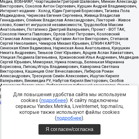
Для повышения удобства сайта мы используем
Источник:
https://minjust.gov.ru/uploaded/files/reestr-
cookies (
подробнее
). К сайту подключены
inostrannyih-agentov-22-03-2024.pdf
данные на
22.03.2024
сервисы Yandex.Metrika, LiveInternet, top.mail.ru,
которые также используют файлы cookies
Разработка -
(
подробнее
).
Я согласен/согласна