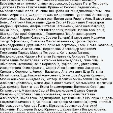
Евразийская антимонопольная ассоциация, Бедушев Петр Петрович,
Дзугкоева Регина Николаевна, Кривенко Сергей Владимирович,
Милославский Павел Юрьевич, Шнырова Ольга Вадимовна, Чанышева
Лилия Айратовна, Сидорович Ольга Борисовна, Туровский Александр
Алексеевич, Васильева Анастасия Евгеньевна, Ривина Анна Валерьевна,
Бойко Анатолий Николаевич, Дугин Сергей Георгиевич, Пивоваров
Андрей Сергеевич, Аверин Виталий Евгеньевич, Барахоев Магомед
Бекханович, Шарипков Олег Викторович, Мошель Ирина Ароновна,
Шведов Григорий Сергеевич, Пономарев Лев Александрович,
Каргалицкий Борис Юльевич, Созаев Валерий Валерьевич, Исламов
Тимур Рифгатович, Романова Ольга Евгеньевна, Щаров Сергей
Алексадрович, Цирульников Борис Альбертович, Гасан Ольга Павловна,
Паутов Юрий Анатольевич, Верховский Александр Маркович,
Пислакова-Паркер Марина Петровна, Кочеткова Татьяна
Владимировна, Чуркина Наталья Валерьевна, Акимова Татьяна
Николаевна, Золотарева Екатерина Александровна, Рачинский Ян
Збигневич, Жемкова Елена Борисовна, Гудков Лев Дмитриевич,
Илларионова Юлия Юрьевна, Саранг Анна Васильевна, Захарова
Светлана Сергеевна, Аверин Владимир Анатольевич, Щур Татьяна
Михайловна, Щур Николай Алексеевич, Блинушов Андрей Юрьевич,
Мосин Алексей Геннадьевич, Гефтер Валентин Михайлович, Симонов
Алексей Кириллович, Флиге Ирина Анатольевна, Мельникова Валентина
Дмитриевна, Вититинова Елена Владимировна, Баженова Светлана
Куприяновна, Максимов Сергей Владимирович, Беляев Сергей
Иванович, Голубева Елена Николаевна, Ганнушкина Светлана
Алексеевна, Закс Елена Владимировна, Буртина Елена Юрьевна, Гендель
Людмила Залмановна, Кокорина Екатерина Алексеевна, Шуманов Илья
Вячеславович, Арапова Галина Юрьевна, Свечников Анатолий
Мариевич, Прохоров Вадим Юрьевич, Шахова Елена Владимировна,