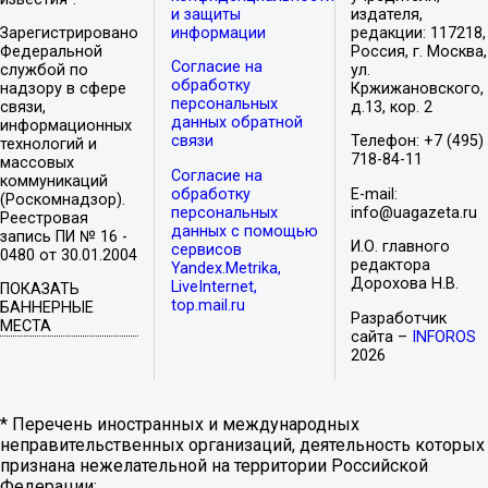
и защиты
издателя,
Зарегистрировано
информации
редакции: 117218,
Федеральной
Россия, г. Москва,
Согласие на
службой по
ул.
обработку
надзору в сфере
Кржижановского,
персональных
связи,
д.13, кор. 2
данных обратной
информационных
связи
Телефон: +7 (495)
технологий и
718-84-11
массовых
Согласие на
коммуникаций
обработку
E-mail:
(Роскомнадзор).
персональных
info@uagazeta.ru
Реестровая
данных с помощью
запись ПИ № 16 -
И.О. главного
сервисов
0480 от 30.01.2004
редактора
Yandex.Metrika,
Дорохова Н.В.
LiveInternet,
ПОКАЗАТЬ
top.mail.ru
БАННЕРНЫЕ
Разработчик
МЕСТА
сайта –
INFOROS
2026
* Перечень иностранных и международных
неправительственных организаций, деятельность которых
признана нежелательной на территории Российской
Федерации: