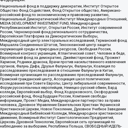
Национальный фонд в поддержку демократии, Институт Открытое
Общество Фонд Содействия, Фонд Открытое общество, Американо-
российский фонд по экономическому и правовому развитию,
Национальный Демократический Институт Международных Отношений,
MEDIA DEVELOPMENT INVESTMENT FUND, Международный
Республиканский Институт, Открытая Россия, Институт современной
России, Черноморский фонд регионального сотрудничества,
Европейская Платформа за Демократические Выборы,
Международный центр электоральных исследований, Германский фонд
Маршалла Соединенных Штатов, Тихоокеанский центр защиты
окружающей среды и природных ресурсов, Свободная Россия,
Всемирный конгресс украинцев, Атлантический совет, Человек в беде,
Европейский фонд за демократию, Джеймстаунский фонд, Прожект
Хармони, Родники дракона, Врачи против насильственного извлечения
органов, Фалунь Дафа, Друзья Фалуньгун, Фалуньгун, Коалиция по
расследованию преследования в отношении Фалуньгун в Китае,
Всемирная организация по расследованию преследований Фалуньгун,
Пражский гражданский центр, Ассоциация школ политических
исследований при Совете Европы, Центр либеральной современности,
Форум русскоязычных европейцев, Немецко-русский обмен, Бард
колледж, Европейский выбор, Фонд Ходорковского, Оксфордский
российский фонд, Фонд Будущее России, Компания свободы
информации, Проект Медиа, Международное партнерство за права
человека, Духовное Управление Евангельских Христиан Украинской
Христианской Церкви, Новое Поколение, Духовное Учебное Заведение
Международный Библейский Колледж, Международное христианское
движение, Всемирный Институт Саентологических Предприятий,
Церковь Духовной Технологии, Европейская сеть организаций по
наблюдению за выборами, Республика Польша, СВОБОДНЫЙ ИДЕЛЬ-