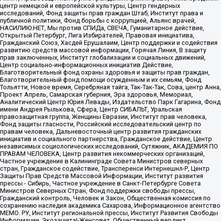
центр немецкой и европейской культуры, Центр гендерных
исследований, Фонд защиты прав граждан Штаб, Институт права и
публичной политики, Фонд борьбы с коррупцией, Альянс врачей,
НАСИЛИЮ.НЕТ, Мы против СПИДа, СВЕЧА, Гуманитарное действие,
Открытый Петербург, Лига Избирателей, Правовая инициатива,
Гражданский Союз, Хасдей Ерушалаим, Центр поддержки и содействия
развитию средств массовой информации, Горячая Линия, В защиту
прав заключенных, Институт глобализации и социальных движений,
Центр социально-информационных инициатив Действие,
Благотворительный фонд охраны здоровья и защиты прав граждан,
Благотворительный фонд помощи осужденным и их семьям, Фонд
Тольятти, Новое время, Серебряная тайга, Так-Так-Так, Сова, центр Анна,
Проект Апрель, Самарская губерния, Эра здоровья, Мемориал,
Аналитический Центр Юрия Левады, Издательство Парк Гагарина, Фонд
имени Андрея Рылькова, Сфера, Центр СИБАЛЬТ, Уральская
правозащитная группа, Женщины Евразии, Институт прав человека,
Фонд защиты гласности, Российский исследовательский центр по
правам человека, Дальневосточный центр развития гражданских
инициатив и социального партнерства, Гражданское действие, Центр
независимых социологических исследований, Сутяжник, АКАДЕМИЯ ПО
ПРАВАМ ЧЕЛОВЕКА, Центр развития некоммерческих организаций,
Частное учреждение в Калининграде Совета Министров северных
стран, Гражданское содействие, Трансперенси Интернешнл-Р, Центр
Защиты Прав Средств Массовой Информации, Институт развития
прессы - Сибирь, Частное учреждение в Санкт-Петербурге Совета
Министров Северных Стран, Фонд поддержки свободы прессы,
Гражданский контроль, Человек и Закон, Общественная комиссия по
сохранению наследия академика Сахарова, Информационное агентство
МЕМО. РУ, Институт региональной прессы, Институт Развития Свободы
Информации, Экозащита!-Женсовет, Общественный вердикт,