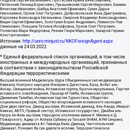
Подузов Сергей Васильевич, Протасова Ирина Вячеславовна,
Литинский Леонид Борисович, Лукашевский Сергей Маркович, Бахмин
Вячеслав Иванович, Шабад Анатолий Ефимович, Сухих Дарья
Николаевна, Орлов Олег Петрович, Добровольская Анна Дмитриевна,
Королева Александра Евгеньевна, Смирнов Владимир Александрович,
Вицин Сергей Ефимович, Золотухин Борис Андреевич, Левинсон Лев
Семенович, Локшина Татьяна Иосифовна, Орлов Олег Петрович,
Полякова Мара Федоровна, Резник Генри Маркович, Захаров Герман
Константинович
Источник:
http://unro.minjust.ru/NKOForeignAgent.aspx
данные на
24.03.2022
* Единый федеральный список организаций, в том числе
иностранных и международных организаций, признанных
в соответствии с законодательством Российской
Федерации террористическими:
Высший военный Маджлисуль Шура Объединенных сил моджахедов
Кавказа, Конгресс народов Ичкерии и Дагестана, База, Асбат аль-
Ансар, Священная война, Исламская группа, Братья-мусульмане, Партия
исламского освобождения, Лашкар-И-Тайба, Исламская группа,
Движение Талибан, Исламская партия Туркестана, Общество
социальных реформ, Общество возрождения исламского наследия,
Дом двух святых, Джунд аш-Шам, Исламский джихад, Аль-Каида, Имарат
Кавказ, АБТО, Правый сектор, Исламское государство, Джабха аль-
Нусра ли-Ахль аш-Шам, Народное ополчение имени К. Минина и Д.
Пожарского, Аджр от Аллаха Субхану уа Тагьаля SHAM, АУМ Синрике,
Муджахеды джамаата Ат-Тавхида Валь-Джихад, Чистопольский
Джамаат, Рохнамо ба суи давлати исломи, Террористическое