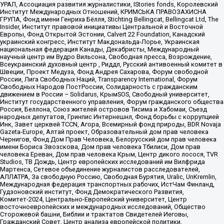
УРАЛ, Ассоциация развития журналистики, IStories fonds, Королевский
Институт Международных Отношений, КРИМСЬКА ПРАВОЗАХИСНА
ГРУПА, Фонд имени Генриха Бёлля, Stichting Bellingcat, Bellingcat Ltd, The
Insider, Институт правовой инициативы Центральной и Восточной
Европы, Фонд Открытой Эстонии, Calvert 22 Foundation, Канадский
украинский конгресс, Институт Макдональда-Лорье, Украинская
национальная федерация Канады, Декабристы, Международный
научный центр им Вудро Вильсона, Свободная пресса, Возрождение,
Всеукраинский духовный центр , Риддл, Русский антивоенный комитет в
Швеции, Проект Медуза, Фонд Андрея Сахарова, Форум свободной
России, Лига Свободных Наций, Transparеncy International, Форум
Свободных Народов ПостРоссии, Солидарность с гражданским
движением в России – Solidarus, КрымSOS, Свободный университет,
Институт государственного управления, Форум гражданского общества
Россия, Беллона, Союз жителей островов Тисима и Хабомаи, Съезд
народных депутатов, Гринпис Интернешнл, Фонд борьбы с коррупцией
Инк, Завет церквей TCCN, Агора, Всемирный фонд природы, BDR Novaja
Gazeta-Europe, Алтай проект, Образовательный дом прав человека
Чернигов, Фонд Дом Прав Человека, Белорусский дом прав человека
имени Бориса Звозскова, Дом прав человека Тбилиси, Дом прав
человека Ереван, Дом прав человека Крым, Центр дикого лосося, TVR
Studios, ТВ Дождь, Центр европейских исследований им Вилфрида
Мартенса, Сетевое объединение журналистов расследователей,
АЛЛАТРА, За свободную Россию, Свободная Бурятия, Uralic, UnKremlin,
Международная федерация транспортных рабочих, ИстЧам Финланд,
Гудзоновский институт, Фонд Демократического Развития,
Комитет-2024, Центрально-Европейский университет, Центр
восточноевропейских и международных исследований, Общество
Сторожевой башни, Библии и трактатов Свидетелей Иеговы,
Гражданский Совет, Центр анализа европейской политики,