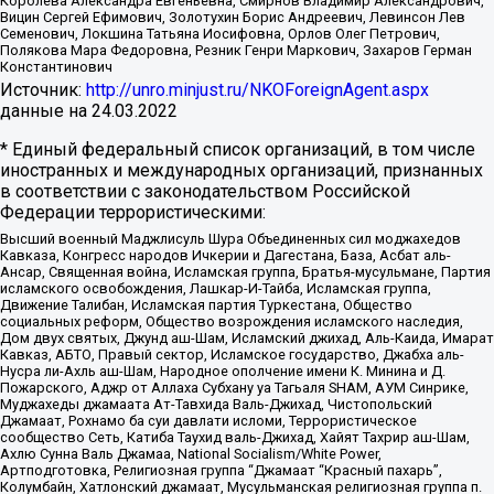
Королева Александра Евгеньевна, Смирнов Владимир Александрович,
Вицин Сергей Ефимович, Золотухин Борис Андреевич, Левинсон Лев
Семенович, Локшина Татьяна Иосифовна, Орлов Олег Петрович,
Полякова Мара Федоровна, Резник Генри Маркович, Захаров Герман
Константинович
Источник:
http://unro.minjust.ru/NKOForeignAgent.aspx
данные на
24.03.2022
* Единый федеральный список организаций, в том числе
иностранных и международных организаций, признанных
в соответствии с законодательством Российской
Федерации террористическими:
Высший военный Маджлисуль Шура Объединенных сил моджахедов
Кавказа, Конгресс народов Ичкерии и Дагестана, База, Асбат аль-
Ансар, Священная война, Исламская группа, Братья-мусульмане, Партия
исламского освобождения, Лашкар-И-Тайба, Исламская группа,
Движение Талибан, Исламская партия Туркестана, Общество
социальных реформ, Общество возрождения исламского наследия,
Дом двух святых, Джунд аш-Шам, Исламский джихад, Аль-Каида, Имарат
Кавказ, АБТО, Правый сектор, Исламское государство, Джабха аль-
Нусра ли-Ахль аш-Шам, Народное ополчение имени К. Минина и Д.
Пожарского, Аджр от Аллаха Субхану уа Тагьаля SHAM, АУМ Синрике,
Муджахеды джамаата Ат-Тавхида Валь-Джихад, Чистопольский
Джамаат, Рохнамо ба суи давлати исломи, Террористическое
сообщество Сеть, Катиба Таухид валь-Джихад, Хайят Тахрир аш-Шам,
Ахлю Сунна Валь Джамаа, National Socialism/White Power,
Артподготовка, Религиозная группа “Джамаат “Красный пахарь”,
Колумбайн, Хатлонский джамаат, Мусульманская религиозная группа п.