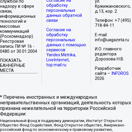
Согласие на
службой по
ул.
обработку
надзору в сфере
Кржижановского,
персональных
связи,
д.13, кор. 2
данных обратной
информационных
связи
Телефон: +7 (495)
технологий и
718-84-11
массовых
Согласие на
коммуникаций
обработку
E-mail:
(Роскомнадзор).
персональных
info@uagazeta.ru
Реестровая
данных с помощью
запись ПИ № 16 -
И.О. главного
сервисов
0480 от 30.01.2004
редактора
Yandex.Metrika,
Дорохова Н.В.
LiveInternet,
ПОКАЗАТЬ
top.mail.ru
БАННЕРНЫЕ
Разработчик
МЕСТА
сайта –
INFOROS
2026
* Перечень иностранных и международных
неправительственных организаций, деятельность которых
признана нежелательной на территории Российской
Федерации:
Национальный фонд в поддержку демократии, Институт Открытое
Общество Фонд Содействия, Фонд Открытое общество, Американо-
российский фонд по экономическому и правовому развитию,