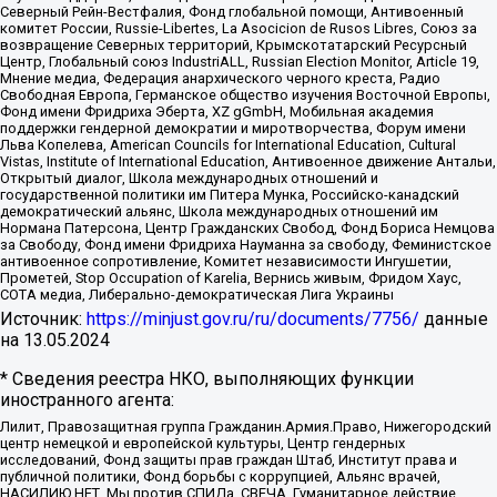
Северный Рейн-Вестфалия, Фонд глобальной помощи, Антивоенный
комитет России, Russie-Libertes, La Asocicion de Rusos Libres, Союз за
возвращение Северных территорий, Крымскотатарский Ресурсный
Центр, Глобальный союз IndustriALL, Russian Election Monitor, Article 19,
Мнение медиа, Федерация анархического черного креста, Радио
Свободная Европа, Германское общество изучения Восточной Европы,
Фонд имени Фридриха Эберта, XZ gGmbH, Мобильная академия
поддержки гендерной демократии и миротворчества, Форум имени
Льва Копелева, American Councils for International Education, Cultural
Vistas, Institute of International Education, Антивоенное движение Антальи,
Открытый диалог, Школа международных отношений и
государственной политики им Питера Мунка, Российско-канадский
демократический альянс, Школа международных отношений им
Нормана Патерсона, Центр Гражданских Свобод, Фонд Бориса Немцова
за Свободу, Фонд имени Фридриха Науманна за свободу, Феминистское
антивоенное сопротивление, Комитет независимости Ингушетии,
Прометей, Stop Occupation of Karelia, Вернись живым, Фридом Хаус,
СОТА медиа, Либерально-демократическая Лига Украины
Источник:
https://minjust.gov.ru/ru/documents/7756/
данные
на
13.05.2024
* Сведения реестра НКО, выполняющих функции
иностранного агента:
Лилит, Правозащитная группа Гражданин.Армия.Право, Нижегородский
центр немецкой и европейской культуры, Центр гендерных
исследований, Фонд защиты прав граждан Штаб, Институт права и
публичной политики, Фонд борьбы с коррупцией, Альянс врачей,
НАСИЛИЮ.НЕТ, Мы против СПИДа, СВЕЧА, Гуманитарное действие,