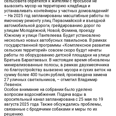
сельсовета обратился к жителям с просьбой не
вывозить мусор на территорию кладбища и
устанавливать контейнеры у частных домовладений!
– На 2025 год запланированы масштабные работы по
ямочному ремонту улиц Первомайской и въездной
автомобильной дороги, грейдированию дорог по
улицам Молодёжной, Новой, Фомина, проезду
Южному и улице Пантелеева. Будет установлено
несколько новых автобусных павильонов. В рамках
государственной программы «Комплексное развитие
сельских территорий» совсем скоро будут начаты
работы по оборудованию детской площадки на улице
Братьев Барахтаевых. В настоящее время обновлены
минерализованные полосы, в рамках двухмесячника
по благоустройству вывезено мусора и сухих веток на
сумму более 400 тысяч рублей, произведена замена
27 уличных светильников, – отметил Владимир
Левенок.
Особое внимание на собрании было уделено
вопросам водоснабжения. Подача воды в
оросительный канал запланирована с 25 мая по 19
августа 2025 года. Также обсуждались проблемы,
связанные с бродячими собаками и меры по их
решению.