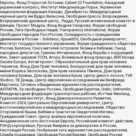
Европы, Фонд Открытой Эстонии, Calvert 22 Foundation, Канадский
украинский конгресс, Институт Макдональда-Лорье, Украинская
национальная федерация Канады, Декабристы, Международный
научный центр им Вудро Вильсона, Свободная пресса, Возрождение,
Всеукраинский духовный центр , Риддл, Русский антивоенный комитет в
Швеции, Проект Медуза, Фонд Андрея Сахарова, Форум свободной
России, Лига Свободных Наций, Transparеncy International, Форум
Свободных Народов ПостРоссии, Солидарность с гражданским
движением в России – Solidarus, КрымSOS, Свободный университет,
Институт государственного управления, Форум гражданского общества
Россия, Беллона, Союз жителей островов Тисима и Хабомаи, Съезд
народных депутатов, Гринпис Интернешнл, Фонд борьбы с коррупцией
Инк, Завет церквей TCCN, Агора, Всемирный фонд природы, BDR Novaja
Gazeta-Europe, Алтай проект, Образовательный дом прав человека
Чернигов, Фонд Дом Прав Человека, Белорусский дом прав человека
имени Бориса Звозскова, Дом прав человека Тбилиси, Дом прав
человека Ереван, Дом прав человека Крым, Центр дикого лосося, TVR
Studios, ТВ Дождь, Центр европейских исследований им Вилфрида
Мартенса, Сетевое объединение журналистов расследователей,
АЛЛАТРА, За свободную Россию, Свободная Бурятия, Uralic, UnKremlin,
Международная федерация транспортных рабочих, ИстЧам Финланд,
Гудзоновский институт, Фонд Демократического Развития,
Комитет-2024, Центрально-Европейский университет, Центр
восточноевропейских и международных исследований, Общество
Сторожевой башни, Библии и трактатов Свидетелей Иеговы,
Гражданский Совет, Центр анализа европейской политики,
Академическая сеть Восточная Европа, Российский комитет действия,
РЭНД корпорейшн, Русская Америка за демократию в России,
Настоящая Россия, Глобальная сеть журналистов-расследователей,
Служба поддержки, Свободная Россия Берлин, Свободная Россия