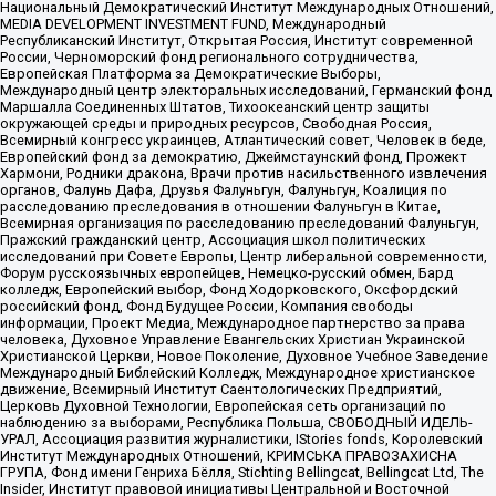
Национальный Демократический Институт Международных Отношений,
MEDIA DEVELOPMENT INVESTMENT FUND, Международный
Республиканский Институт, Открытая Россия, Институт современной
России, Черноморский фонд регионального сотрудничества,
Европейская Платформа за Демократические Выборы,
Международный центр электоральных исследований, Германский фонд
Маршалла Соединенных Штатов, Тихоокеанский центр защиты
окружающей среды и природных ресурсов, Свободная Россия,
Всемирный конгресс украинцев, Атлантический совет, Человек в беде,
Европейский фонд за демократию, Джеймстаунский фонд, Прожект
Хармони, Родники дракона, Врачи против насильственного извлечения
органов, Фалунь Дафа, Друзья Фалуньгун, Фалуньгун, Коалиция по
расследованию преследования в отношении Фалуньгун в Китае,
Всемирная организация по расследованию преследований Фалуньгун,
Пражский гражданский центр, Ассоциация школ политических
исследований при Совете Европы, Центр либеральной современности,
Форум русскоязычных европейцев, Немецко-русский обмен, Бард
колледж, Европейский выбор, Фонд Ходорковского, Оксфордский
российский фонд, Фонд Будущее России, Компания свободы
информации, Проект Медиа, Международное партнерство за права
человека, Духовное Управление Евангельских Христиан Украинской
Христианской Церкви, Новое Поколение, Духовное Учебное Заведение
Международный Библейский Колледж, Международное христианское
движение, Всемирный Институт Саентологических Предприятий,
Церковь Духовной Технологии, Европейская сеть организаций по
наблюдению за выборами, Республика Польша, СВОБОДНЫЙ ИДЕЛЬ-
УРАЛ, Ассоциация развития журналистики, IStories fonds, Королевский
Институт Международных Отношений, КРИМСЬКА ПРАВОЗАХИСНА
ГРУПА, Фонд имени Генриха Бёлля, Stichting Bellingcat, Bellingcat Ltd, The
Insider, Институт правовой инициативы Центральной и Восточной