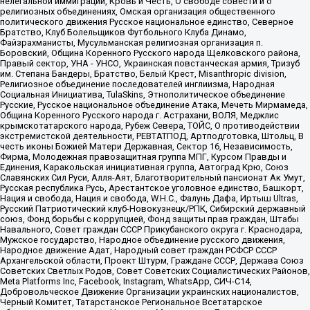
нелегальной иммиграции, Кровь и Честь, О свободе совести и о
религиозных объединениях, Омская организация общественного
политического движения Русское национальное единство, Северное
Братство, Клуб Болельщиков Футбольного Клуба Динамо,
Файзрахманисты, Мусульманская религиозная организация п.
Боровский, Община Коренного Русского народа Щелковского района,
Правый сектор, УНА - УНСО, Украинская повстанческая армия, Тризуб
им. Степана Бандеры, Братство, Белый Крест, Misanthropic division,
Религиозное объединение последователей инглиизма, Народная
Социальная Инициатива, TulaSkins, Этнополитическое объединение
Русские, Русское национальное объединение Атака, Мечеть Мирмамеда,
Община Коренного Русского народа г. Астрахани, ВОЛЯ, Меджлис
крымскотатарского народа, Рубеж Севера, ТОЙС, О противодействии
экстремистской деятельности, РЕВТАТПОД, Артподготовка, Штольц, В
честь иконы Божией Матери Державная, Сектор 16, Независимость,
Фирма, Молодежная правозащитная группа МПГ, Курсом Правды и
Единения, Каракольская инициативная группа, Автоград Крю, Союз
Славянских Сил Руси, Алля-Аят, Благотворительный пансионат Ак Умут,
Русская республика Русь, Арестантское уголовное единство, Башкорт,
Нация и свобода, Нация и свобода, W.H.С., Фалунь Дафа, Иртыш Ultras,
Русский Патриотический клуб-Новокузнецк/РПК, Сибирский державный
союз, Фонд борьбы с коррупцией, Фонд защиты прав граждан, Штабы
Навального, Совет граждан СССР Прикубанского округа г. Краснодара,
Мужское государство, Народное объединение русского движения,
Народное движение Адат, Народный совет граждан РСФСР СССР
Архангельской области, Проект Штурм, Граждане СССР, Держава Союз
Советских Светлых Родов, Совет Советских Социалистических Районов,
Meta Platforms Inc, Facebook, Instagram, WhatsApp, СИЧ-С14,
Добровольческое Движение Организации украинских националистов,
Черный Комитет, Татарстанское Региональное Всетатарское