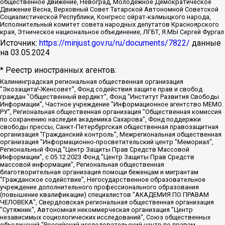
общественное движение, Невоград, Молодежное Демократическое
Движение Весна, Верховный Совет Татарской Автономной Советской
Социалистической Республики, Конгресс ойрат-калмыцкого народа,
Исполнительный комитет совета народных депутатов Красноярского
края, Этническое национальное объединение, ЛГБТ, Я.МЫ Сергей Фургал
Источник:
https://minjust.gov.ru/ru/documents/7822/
данные
на
03.05.2024
* Реестр иностранных агентов:
Калининградская региональная общественная организация "Экозащита!-Женсовет", Фонд содействия защите прав и свобод граждан "Общественный вердикт", Фонд "Институт Развития Свободы Информации", Частное учреждение "Информационное агентство МЕМО. РУ", Региональная общественная организация "Общественная комиссия по сохранению наследия академика Сахарова", Фонд поддержки свободы прессы, Санкт-Петербургская общественная правозащитная организация "Гражданский контроль", Межрегиональная общественная организация "Информационно-просветительский центр "Мемориал", Региональный Фонд "Центр Защиты Прав Средств Массовой Информации", с 05.12.2023 Фонд "Центр Защиты Прав Средств массовой информации", Региональная общественная благотворительная организация помощи беженцам и мигрантам "Гражданское содействие", Негосударственное образовательное учреждение дополнительного профессионального образования (повышение квалификации) специалистов "АКАДЕМИЯ ПО ПРАВАМ ЧЕЛОВЕКА", Свердловская региональная общественная организация "Сутяжник", Автономная некоммерческая организация "Центр независимых социологических исследований", Союз общественных объединений "Российский исследовательский центр по правам человека", Региональное общественное учреждение научно-информационный центр "МЕМОРИАЛ", Некоммерческая организация "Фонд защиты гласности", Автономная некоммерческая организация "Институт прав человека", Городская общественная организация "Екатеринбургское общество "МЕМОРИАЛ", Городская общественная организация "Рязанское историко-просветительское и правозащитное общество "Мемориал" (Рязанский Мемориал), Челябинский региональный орган общественной самодеятельности – женское общественное объединение "Женщины Евразии", Челябинский региональный орган общественной самодеятельности "Уральская правозащитная группа", Фонд содействия защите здоровья и социальной справедливости имени Андрея Рылькова, Автономная Некоммерческая Организация "Аналитический Центр Юрия Левады", Автономная некоммерческая организация социальной поддержки населения "Проект Апрель", Региональная общественная организация помощи женщинам и детям, находящимся в кризисной ситуации "Информационно-методический центр "Анна", Фонд содействия развитию массовых коммуникаций и правовому просвещению "Так-так-Так", Фонд содействия устойчивому развитию "Серебряная тайга", Свердловский региональный общественный фонд социальных проектов "Новое время", "Idel.Реалии", Кавказ.Реалии, Крым.Реалии, Телеканал Настоящее Время, Татаро-башкирская служба Радио Свобода (Azatliq Radiosi), Радио Свободная Европа/Радио Свобода (PCE/PC), "Сибирь.Реалии", "Фактограф", Благотворительный фонд помощи осужденным и их семьям, Автономная некоммерческая организация "Институт глобализации и социальных движений", Фонд "В защиту прав заключенных", Частное учреждение "Центр поддержки и содействия развитию средств массовой информации", Пензенский региональный общественный благотворительный фонд "Гражданский союз", "Север.Реалии", Некоммерческая организация Фонд "Правовая инициатива", Общество с ограниченной ответственностью "Радио Свободная Европа/Радио Свобода", Чешское информационное агентство "MEDIUM-ORIENT", Красноярская региональная общественная организация "Мы против СПИДа", Камалягин Денис Николаевич, Маркелов Сергей Евгеньевич, Пономарев Лев Александрович, Савицкая Людмила Алексеевна, Автономная некоммерческая организация "Центр по работе с проблемой насилия "НАСИЛИЮ.НЕТ", Межрегиональный профессиональный союз работников здравоохранения "Альянс врачей", Юридическое лицо, зарегистрированное в Латвийской Республике, SIA "Medusa Project" (регистрационный номер 40103797863, дата регистрации 10.06.2014), Некоммерческая организация "Фонд по борьбе с коррупцией", Автономная некоммерческая организация "Институт права и публичной политики", Баданин Роман Сергеевич, Гликин Максим Александрович, Железнова Мария Михайловна, Лукьянова Юлия Сергеевна, Маетная Елизавета Витальевна, Маняхин Петр Борисович, Чуракова Ольга Владимировна, Ярош Юлия Петровна, Юридическое лицо "The Insider SIA", зарегистрированное в Риге, Латвийская Республика (дата регистрации 26.06.2015), являющееся администратором доменного имени интернет-издания "The Insider SIA", https://theins.ru, Постернак Алексей Евгеньевич, Рубин Михаил Аркадьевич, Анин Роман Александрович, Юридическое лицо Istories fonds, зарегистрированное в Латвийской Республике (регистрационный номер 50008295751, дата регистрации 24.02.2020), Великовский Дмитрий Александрович, Долинина Ирина Николаевна, Мароховская Алеся Алексеевна, Шлейнов Роман Юрьевич, Шмагун Олеся Валентиновна, Общество с ограниченной ответственностью "Альтаир 2021", Общество с ограниченной ответственностью "Вега 2021", Общество с ограниченной ответственностью "Главный редактор 2021", Общество с ограниченной ответственностью "Ромашки монолит", Важенков Артем Валерьевич, Ивановская областная общественная организация "Центр гендерных исследований", Гурман Юрий Альбертович, Медиапроект "ОВД-Инфо", Егоров Владимир Владимирович, Жилинский Владимир Александрович, Общество с ограниченной ответственностью "ЗП", Иванова София Юрьевна, Карезина Инна Павловна, Кильтау Екатерина Викторовна, Петров Алексей Викторович, Пискунов Сергей Евгеньевич, Смирнов Сергей Сергеевич, Тихонов Михаил Сергеевич, Общество с ограниченной ответственностью "ЖУРНАЛИСТ-ИНОСТРАННЫЙ АГЕНТ", Арапова Галина Юрьевна, Вольтская Татьяна Анатольевна, Американская компания "Mason G.E.S. Anonymous Foundation" (США), являющаяся владельцем интернет-издания https://mnews.world/, Компания "Stichting Bellingcat", зарегистрированная в Нидерландах (дата регистрации 11.07.2018), Захаров Андрей Вячеславович, Клепиковская Екатерина Дмитриевна, Общество с ограниченной ответственностью "МЕМО", Перл Роман Александрович, Симонов Евгений Алексеевич, Соловьева Елена Анатольевна, Сотников Даниил Владимирович, Сурначева Елизавета Дмитриевна, Автономная некоммерческая организация по защите прав человека и информированию населения "Якутия – Наше Мнение", Общество с ограниченной ответственностью "Москоу диджитал медиа", с 26.01.2023 Общество с ограниченной ответственностью "Чайка Белые сады", Ветошкина Валерия Валерьевна, Заговора Максим Александрович, Межрегиональное общественное движение "Российская ЛГБТ - сеть", Оленичев Максим Владимирович, Павлов Иван Юрьевич, Скворцова Елена Сергеевна, Общество с ограниченной ответственностью "Как бы инагент", Кочетков Игорь Викторович, Общество с ограниченной ответственностью "Честные выборы", Еланчик Олег Александрович, Общество с ограниченной ответственностью "Нобелевский призыв", Гималова Регина Эмилевна, Григорьев Андрей Валерьевич, Григорьева Алина Александровна, Ассоциация по содействию защите прав призывников, альтернативнослужащих и военнослужащих "Правозащитная группа "Гражданин.Армия.Право", Хисамова Регина Фаритовна, Автономная некоммерческая организация по реализации социально-правовых программ "Лилит", Дальневосточное общественное движение "Маяк", Санкт-Петербургская ЛГБТ-инициативная группа "Выход", Инициативная группа ЛГБТ+ "Реверс", Алексеев Андрей Викторович, Бекбулатова Таисия Львовна, Беляев Иван Михайлович, Владыкина Елена Сергеевна, Гельман Марат Александрович, Никульшина Вероника Юрьевна, Толоконникова Надежда Андреевна, Шендерович Виктор Анатольевич, Общество с ограниченной ответственностью "Данное сообщение", Общество с ограниченной ответственностью Издательский дом "Новая глава", Айнбиндер Александра Александровна, Московский комьюнити-центр для ЛГБТ+инициатив, Благотворительный фонд развития филантропии, Deutsche Welle (Германия, Kurt-Schumacher-Strasse 3, 53113 Bonn), Борзунова Мария Михайловна, Воробьев Виктор Викторович, Голубева Анна Львовна, Константинова Алла Михайловна, Малкова Ирина Владимировна, Мурадов Мурад Абдулгалимович, Осетинская Елизавета Николаевна, Понасенков Евгений Николаевич, Ганапольский Матвей Юрьевич, Киселев Евгений Алексеевич, Борухович Ирина Григорьевна, Дремин Иван Тимофеевич, Дубровский Дмитрий Викторович, Красноярская региональная общественная организация поддержки и развития альтернативных образовательных технологий и межкультурных коммуникаций "ИНТЕРРА", Маяковская Екатерина Алексеевна, Фейгин Марк Захарович, Филимонов Андрей Викторович, Дзугкоева Регина Николаевна, Доброхотов Роман Александрович, Дудь Юрий Александрович, Елкин Сергей Владимирович, Кругликов Кирилл Игоревич, Сабунаева Мария Леонидовна, Семенов Алексей Владимирович, Шаинян Карен Багратович, Шульман Екатерина Михайловна, Асафьев Артур Валерьевич, Вахштайн Виктор Семенович, Венедиктов Алексей Алексеевич, Лушникова Екатерина Евгеньевна, Волков Леонид Михайлович, Невзоров Александр Глебович, Пархоменко Сергей Борисович, Сироткин Ярослав Николаевич, Кара-Мурза Владимир Владимирович, Баранова Наталья Владимировна, Гозман Леонид Яковлевич, Кагарлицкий Борис Юльевич, Климарев Михаил Валерьевич, Милов Владимир Станиславович, Автономная некоммерческая организация Краснодарский центр современного искусства "Типография", Моргенштерн Алишер Тагирович, Соболь Любовь Эдуардовна, Общество с ограниченной ответственностью "ЛИЗА НОРМ", Каспаров Гарри Кимович, Ходорковский Михаил Борисович, Общество с ограниченной ответственностью "Апрельские тезисы", Данилович Ирина Брониславовна, Кашин Олег Владимирович, Петров Николай Владимирович, Пивоваров Алексей Владимирович, Соколов Михаил Владимирович, Цветкова Юлия Владимировна, Чичваркин Евгений Александрович, Комитет против пыток/Команда против пыток, Общество с ограниченной ответственностью "Первый научный", Общество с ограниченной ответственностью "Вертолет и ко", Белоцерковская Вероника Борисовна, Кац Максим Евгеньевич, Лазарева Татьяна Юрьевна, Шаведдинов Руслан Табризович, Яшин Илья Валерьевич, Общество с ограниченной ответственностью "Иноагент ААВ", Алешковский Дмитрий Петрович, Альбац Евгения Марковна, Быков Дмитрий Львович, Галямина Юлия Евгеньевна, Лойко Сергей Леонидович, Мартынов Кирилл Константинович, Медведев Сергей Александрович, Крашенинников Федор Геннадиевич, Гордеева Катерина Вл