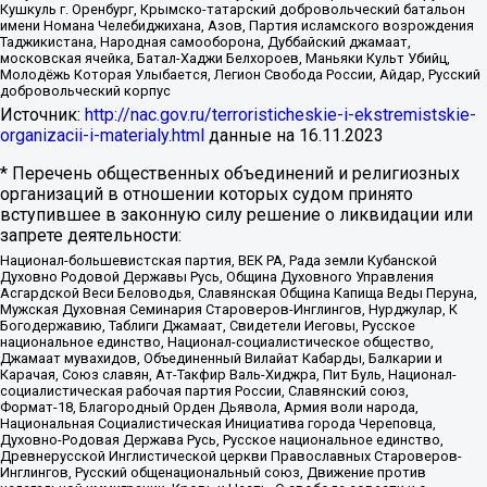
Кушкуль г. Оренбург, Крымско-татарский добровольческий батальон
имени Номана Челебиджихана, Азов, Партия исламского возрождения
Таджикистана, Народная самооборона, Дуббайский джамаат,
московская ячейка, Батал-Хаджи Белхороев, Маньяки Культ Убийц,
Молодёжь Которая Улыбается, Легион Свобода России, Айдар, Русский
добровольческий корпус
Источник:
http://nac.gov.ru/terroristicheskie-i-ekstremistskie-
organizacii-i-materialy.html
данные на
16.11.2023
* Перечень общественных объединений и религиозных
организаций в отношении которых судом принято
вступившее в законную силу решение о ликвидации или
запрете деятельности:
Национал-большевистская партия, ВЕК РА, Рада земли Кубанской
Духовно Родовой Державы Русь, Община Духовного Управления
Асгардской Веси Беловодья, Славянская Община Капища Веды Перуна,
Мужская Духовная Семинария Староверов-Инглингов, Нурджулар, К
Богодержавию, Таблиги Джамаат, Свидетели Иеговы, Русское
национальное единство, Национал-социалистическое общество,
Джамаат мувахидов, Объединенный Вилайат Кабарды, Балкарии и
Карачая, Союз славян, Ат-Такфир Валь-Хиджра, Пит Буль, Национал-
социалистическая рабочая партия России, Славянский союз,
Формат-18, Благородный Орден Дьявола, Армия воли народа,
Национальная Социалистическая Инициатива города Череповца,
Духовно-Родовая Держава Русь, Русское национальное единство,
Древнерусской Инглистической церкви Православных Староверов-
Инглингов, Русский общенациональный союз, Движение против