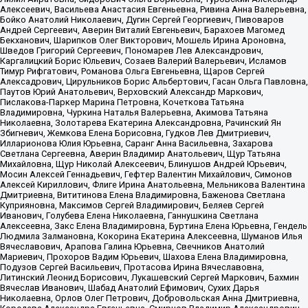
Алексеевич, Васильева Анастасия Евгеньевна, Ривина Анна Валерьевна,
Бойко Анатолий Николаевич, Дугин Сергей Георгиевич, Пивоваров
Андрей Сергеевич, Аверин Виталий Евгеньевич, Барахоев Магомед
Бекханович, Шарипков Олег Викторович, Мошель Ирина Ароновна,
Шведов Григорий Сергеевич, Пономарев Лев Александрович,
Каргалицкий Борис Юльевич, Созаев Валерий Валерьевич, Исламов
Тимур Рифгатович, Романова Ольга Евгеньевна, Щаров Сергей
Алексадрович, Цирульников Борис Альбертович, Гасан Ольга Павловна,
Паутов Юрий Анатольевич, Верховский Александр Маркович,
Пислакова-Паркер Марина Петровна, Кочеткова Татьяна
Владимировна, Чуркина Наталья Валерьевна, Акимова Татьяна
Николаевна, Золотарева Екатерина Александровна, Рачинский Ян
Збигневич, Жемкова Елена Борисовна, Гудков Лев Дмитриевич,
Илларионова Юлия Юрьевна, Саранг Анна Васильевна, Захарова
Светлана Сергеевна, Аверин Владимир Анатольевич, Щур Татьяна
Михайловна, Щур Николай Алексеевич, Блинушов Андрей Юрьевич,
Мосин Алексей Геннадьевич, Гефтер Валентин Михайлович, Симонов
Алексей Кириллович, Флиге Ирина Анатольевна, Мельникова Валентина
Дмитриевна, Вититинова Елена Владимировна, Баженова Светлана
Куприяновна, Максимов Сергей Владимирович, Беляев Сергей
Иванович, Голубева Елена Николаевна, Ганнушкина Светлана
Алексеевна, Закс Елена Владимировна, Буртина Елена Юрьевна, Гендель
Людмила Залмановна, Кокорина Екатерина Алексеевна, Шуманов Илья
Вячеславович, Арапова Галина Юрьевна, Свечников Анатолий
Мариевич, Прохоров Вадим Юрьевич, Шахова Елена Владимировна,
Подузов Сергей Васильевич, Протасова Ирина Вячеславовна,
Литинский Леонид Борисович, Лукашевский Сергей Маркович, Бахмин
Вячеслав Иванович, Шабад Анатолий Ефимович, Сухих Дарья
Николаевна, Орлов Олег Петрович, Добровольская Анна Дмитриевна,