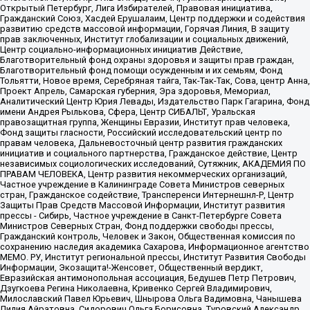
Открытый Петербург, Лига Избирателей, Правовая инициатива,
Гражданский Союз, Хасдей Ерушалаим, Центр поддержки и содействия
развитию средств массовой информации, Горячая Линия, В защиту
прав заключенных, Институт глобализации и социальных движений,
Центр социально-информационных инициатив Действие,
Благотворительный фонд охраны здоровья и защиты прав граждан,
Благотворительный фонд помощи осужденным и их семьям, Фонд
Тольятти, Новое время, Серебряная тайга, Так-Так-Так, Сова, центр Анна,
Проект Апрель, Самарская губерния, Эра здоровья, Мемориал,
Аналитический Центр Юрия Левады, Издательство Парк Гагарина, Фонд
имени Андрея Рылькова, Сфера, Центр СИБАЛЬТ, Уральская
правозащитная группа, Женщины Евразии, Институт прав человека,
Фонд защиты гласности, Российский исследовательский центр по
правам человека, Дальневосточный центр развития гражданских
инициатив и социального партнерства, Гражданское действие, Центр
независимых социологических исследований, Сутяжник, АКАДЕМИЯ ПО
ПРАВАМ ЧЕЛОВЕКА, Центр развития некоммерческих организаций,
Частное учреждение в Калининграде Совета Министров северных
стран, Гражданское содействие, Трансперенси Интернешнл-Р, Центр
Защиты Прав Средств Массовой Информации, Институт развития
прессы - Сибирь, Частное учреждение в Санкт-Петербурге Совета
Министров Северных Стран, Фонд поддержки свободы прессы,
Гражданский контроль, Человек и Закон, Общественная комиссия по
сохранению наследия академика Сахарова, Информационное агентство
МЕМО. РУ, Институт региональной прессы, Институт Развития Свободы
Информации, Экозащита!-Женсовет, Общественный вердикт,
Евразийская антимонопольная ассоциация, Бедушев Петр Петрович,
Дзугкоева Регина Николаевна, Кривенко Сергей Владимирович,
Милославский Павел Юрьевич, Шнырова Ольга Вадимовна, Чанышева
Лилия Айратовна, Сидорович Ольга Борисовна, Туровский Александр