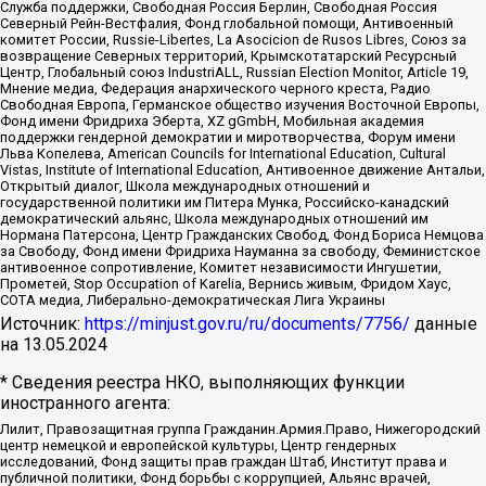
Служба поддержки, Свободная Россия Берлин, Свободная Россия
Северный Рейн-Вестфалия, Фонд глобальной помощи, Антивоенный
комитет России, Russie-Libertes, La Asocicion de Rusos Libres, Союз за
возвращение Северных территорий, Крымскотатарский Ресурсный
Центр, Глобальный союз IndustriALL, Russian Election Monitor, Article 19,
Мнение медиа, Федерация анархического черного креста, Радио
Свободная Европа, Германское общество изучения Восточной Европы,
Фонд имени Фридриха Эберта, XZ gGmbH, Мобильная академия
поддержки гендерной демократии и миротворчества, Форум имени
Льва Копелева, American Councils for International Education, Cultural
Vistas, Institute of International Education, Антивоенное движение Антальи,
Открытый диалог, Школа международных отношений и
государственной политики им Питера Мунка, Российско-канадский
демократический альянс, Школа международных отношений им
Нормана Патерсона, Центр Гражданских Свобод, Фонд Бориса Немцова
за Свободу, Фонд имени Фридриха Науманна за свободу, Феминистское
антивоенное сопротивление, Комитет независимости Ингушетии,
Прометей, Stop Occupation of Karelia, Вернись живым, Фридом Хаус,
СОТА медиа, Либерально-демократическая Лига Украины
Источник:
https://minjust.gov.ru/ru/documents/7756/
данные
на
13.05.2024
* Сведения реестра НКО, выполняющих функции
иностранного агента:
Лилит, Правозащитная группа Гражданин.Армия.Право, Нижегородский
центр немецкой и европейской культуры, Центр гендерных
исследований, Фонд защиты прав граждан Штаб, Институт права и
публичной политики, Фонд борьбы с коррупцией, Альянс врачей,