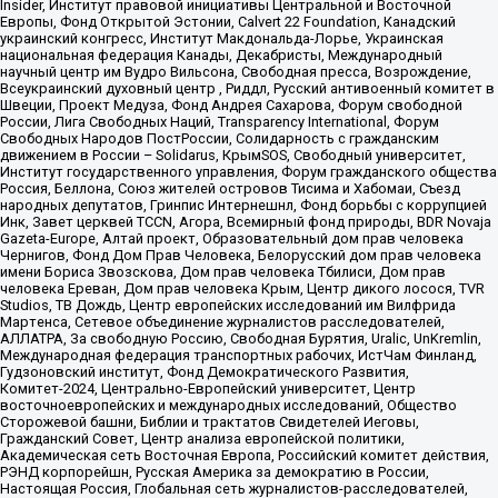
Insider, Институт правовой инициативы Центральной и Восточной
Европы, Фонд Открытой Эстонии, Calvert 22 Foundation, Канадский
украинский конгресс, Институт Макдональда-Лорье, Украинская
национальная федерация Канады, Декабристы, Международный
научный центр им Вудро Вильсона, Свободная пресса, Возрождение,
Всеукраинский духовный центр , Риддл, Русский антивоенный комитет в
Швеции, Проект Медуза, Фонд Андрея Сахарова, Форум свободной
России, Лига Свободных Наций, Transparеncy International, Форум
Свободных Народов ПостРоссии, Солидарность с гражданским
движением в России – Solidarus, КрымSOS, Свободный университет,
Институт государственного управления, Форум гражданского общества
Россия, Беллона, Союз жителей островов Тисима и Хабомаи, Съезд
народных депутатов, Гринпис Интернешнл, Фонд борьбы с коррупцией
Инк, Завет церквей TCCN, Агора, Всемирный фонд природы, BDR Novaja
Gazeta-Europe, Алтай проект, Образовательный дом прав человека
Чернигов, Фонд Дом Прав Человека, Белорусский дом прав человека
имени Бориса Звозскова, Дом прав человека Тбилиси, Дом прав
человека Ереван, Дом прав человека Крым, Центр дикого лосося, TVR
Studios, ТВ Дождь, Центр европейских исследований им Вилфрида
Мартенса, Сетевое объединение журналистов расследователей,
АЛЛАТРА, За свободную Россию, Свободная Бурятия, Uralic, UnKremlin,
Международная федерация транспортных рабочих, ИстЧам Финланд,
Гудзоновский институт, Фонд Демократического Развития,
Комитет-2024, Центрально-Европейский университет, Центр
восточноевропейских и международных исследований, Общество
Сторожевой башни, Библии и трактатов Свидетелей Иеговы,
Гражданский Совет, Центр анализа европейской политики,
Академическая сеть Восточная Европа, Российский комитет действия,
РЭНД корпорейшн, Русская Америка за демократию в России,
Настоящая Россия, Глобальная сеть журналистов-расследователей,