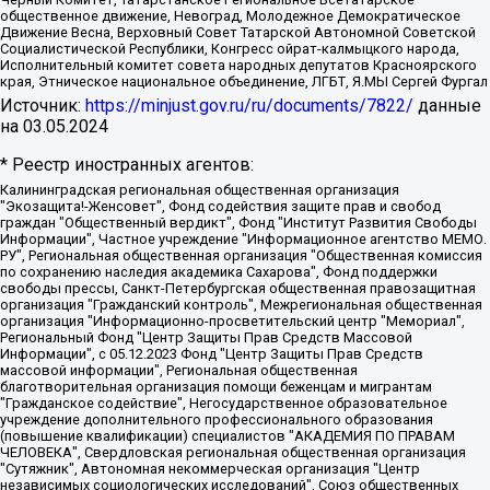
общественное движение, Невоград, Молодежное Демократическое
Движение Весна, Верховный Совет Татарской Автономной Советской
Социалистической Республики, Конгресс ойрат-калмыцкого народа,
Исполнительный комитет совета народных депутатов Красноярского
края, Этническое национальное объединение, ЛГБТ, Я.МЫ Сергей Фургал
Источник:
https://minjust.gov.ru/ru/documents/7822/
данные
на
03.05.2024
* Реестр иностранных агентов:
Калининградская региональная общественная организация "Экозащита!-Женсовет", Фонд содействия защите прав и свобод граждан "Общественный вердикт", Фонд "Институт Развития Свободы Информации", Частное учреждение "Информационное агентство МЕМО. РУ", Региональная общественная организация "Общественная комиссия по сохранению наследия академика Сахарова", Фонд поддержки свободы прессы, Санкт-Петербургская общественная правозащитная организация "Гражданский контроль", Межрегиональная общественная организация "Информационно-просветительский центр "Мемориал", Региональный Фонд "Центр Защиты Прав Средств Массовой Информации", с 05.12.2023 Фонд "Центр Защиты Прав Средств массовой информации", Региональная общественная благотворительная организация помощи беженцам и мигрантам "Гражданское содействие", Негосударственное образовательное учреждение дополнительного профессионального образования (повышение квалификации) специалистов "АКАДЕМИЯ ПО ПРАВАМ ЧЕЛОВЕКА", Свердловская региональная общественная организация "Сутяжник", Автономная некоммерческая организация "Центр независимых социологических исследований", Союз общественных объединений "Российский исследовательский центр по правам человека", Региональное общественное учреждение научно-информационный центр "МЕМОРИАЛ", Некоммерческая организация "Фонд защиты гласности", Автономная некоммерческая организация "Институт прав человека", Городская общественная организация "Екатеринбургское общество "МЕМОРИАЛ", Городская общественная организация "Рязанское историко-просветительское и правозащитное общество "Мемориал" (Рязанский Мемориал), Челябинский региональный орган общественной самодеятельности – женское общественное объединение "Женщины Евразии", Челябинский региональный орган общественной самодеятельности "Уральская правозащитная группа", Фонд содействия защите здоровья и социальной справедливости имени Андрея Рылькова, Автономная Некоммерческая Организация "Аналитический Центр Юрия Левады", Автономная некоммерческая организация социальной поддержки населения "Проект Апрель", Региональная общественная организация помощи женщинам и детям, находящимся в кризисной ситуации "Информационно-методический центр "Анна", Фонд содействия развитию массовых коммуникаций и правовому просвещению "Так-так-Так", Фонд содействия устойчивому развитию "Серебряная тайга", Свердловский региональный общественный фонд социальных проектов "Новое время", "Idel.Реалии", Кавказ.Реалии, Крым.Реалии, Телеканал Настоящее Время, Татаро-башкирская служба Радио Свобода (Azatliq Radiosi), Радио Свободная Европа/Радио Свобода (PCE/PC), "Сибирь.Реалии", "Фактограф", Благотворительный фонд помощи осужденным и их семьям, Автономная некоммерческая организация "Институт глобализации и социальных движений", Фонд "В защиту прав заключенных", Частное учреждение "Центр поддержки и содействия развитию средств массовой информации", Пензенский региональный общественный благотворительный фонд "Гражданский союз", "Север.Реалии", Некоммерческая организация Фонд "Правовая инициатива", Общество с ограниченной ответственностью "Радио Свободная Европа/Радио Свобода", Чешское информационное агентство "MEDIUM-ORIENT", Красноярская региональная общественная организация "Мы против СПИДа", Камалягин Денис Николаевич, Маркелов Сергей Евгеньевич, Пономарев Лев Александрович, Савицкая Людмила Алексеевна, Автономная некоммерческая организация "Центр по работе с проблемой насилия "НАСИЛИЮ.НЕТ", Межрегиональный профессиональный союз работников здравоохранения "Альянс врачей", Юридическое лицо, зарегистрированное в Латвийской Республике, SIA "Medusa Project" (регистрационный номер 40103797863, дата регистрации 10.06.2014), Некоммерческая организация "Фонд по борьбе с коррупцией", Автономная некоммерческая организация "Институт права и публичной политики", Баданин Роман Сергеевич, Гликин Максим Александрович, Железнова Мария Михайловна, Лукьянова Юлия Сергеевна, Маетная Елизавета Витальевна, Маняхин Петр Борисович, Чуракова Ольга Владимировна, Ярош Юлия Петровна, Юридическое лицо "The Insider SIA", зарегистрированное в Риге, Латвийская Республика (дата регистрации 26.06.2015), являющееся администратором доменного имени интернет-издания "The Insider SIA", https://theins.ru, Постернак Алексей Евгеньевич, Рубин Михаил Аркадьевич, Анин Роман Александрович, Юридическое лицо Istories fonds, зарегистрированное в Латвийской Республике (регистрационный номер 50008295751, дата регистрации 24.02.2020), Великовский Дмитрий Александрович, Долинина Ирина Николаевна, Мароховская Алеся Алексеевна, Шлейнов Роман Юрьевич, Шмагун Олеся Валентиновна, Общество с ограниченной ответственностью "Альтаир 2021", Общество с ограниченной ответственностью "Вега 2021", Общество с ограниченной ответственностью "Главный редактор 2021", Общество с ограниченной ответственностью "Ромашки монолит", Важенков Артем Валерьевич, Ивановская областная общественная организация "Центр гендерных исследований", Гурман Юрий Альбертович, Медиапроект "ОВД-Инфо", Егоров Владимир Владимирович, Жилинский Владимир Александрович, Общество с ограниченной ответственностью "ЗП", Иванова София Юрьевна, Карезина Инна Павловна, Кильтау Екатерина Викторовна, Петров Алексей Викторович, Пискунов Сергей Евгеньевич, Смирнов Сергей Сергеевич, Тихонов Михаил Сергеевич, Общество с ограниченной ответственностью "ЖУРНАЛИСТ-ИНОСТРАННЫЙ АГЕНТ", Арапова Галина Юрьевна, Вольтская Татьяна Анатольевна, Американская компания "Mason G.E.S. Anonymous Foundation" (США), являющаяся владельцем интернет-издания https://mnews.world/, Компания "Stichting Bellingcat", зарегистрированная в Нидерландах (дата регистрации 11.07.2018), Захаров Андрей Вячеславович, Клепиковская Екатерина Дмитриевна, Общество с ограниченной ответственностью "МЕМО", Перл Роман Александрович, Симонов Евгений Алексеевич, Соловьева Елена Анатольевна, Сотников Даниил Владимирович, Сурначева Елизавета Дмитриевна, Автономная некоммерческая организация по защите прав человека и информированию населения "Якутия – Наше Мнение", Общество с ограниченной ответственностью "Москоу диджитал медиа", с 26.01.2023 Общество с ограниченной ответственностью "Чайка Белые сады", Ветошкина Валерия Валерьевна, Заговора Максим Александрович, Межрегиональное общественное движение "Российская ЛГБТ - сеть", Оленичев Максим Владимирович, Павлов Иван Юрьевич, Скворцова Елена Сергеевна, Общество с ограниченной ответственностью "Как бы инагент", Кочетков Игорь Викторович, Общество с ограниченной ответственностью "Честные выборы", Еланчик Олег Александрович, Общество с ограниченной ответственностью "Нобелевский призыв", Гималова Регина Эмилевна, Григорьев Андрей Валерьевич, Григорьева Алина Александровна, Ассоциация по содействию защите прав призывников, альтернативнослужащих и военнослужащих "Правозащитная группа "Гражданин.Армия.Право", Хисамова Регина Фаритовна, Автономная некоммерческая организация по реализации социально-правовых программ "Лилит", Дальневосточное общественное движение "Маяк", Санкт-Петербургская ЛГБТ-инициативная группа "Выход", Инициативная группа ЛГБТ+ "Реверс", Алексеев Андрей Викторович, Бекбулатова Таисия Львовна, Беляев Иван Михайлович, Владыкина Елена Сергеевна, Гельман Марат Александрович, Никульшина Вероника Юрьевна, Толоконникова Надежда Андреевна, Шендерович Виктор Анатольевич, Общество с ограниченной ответственностью "Данное сообщение", Общество с ограниченной ответственностью Издательский дом "Новая глава", Айнбиндер Александра Александровна, Московский комьюнити-центр для ЛГБТ+инициатив, Благотворительный фонд развития филантропии, Deutsche Welle (Германия, Kurt-Schumacher-Strasse 3, 53113 Bonn), Борзунова Мария Михайловна, Воробьев Виктор Викторович, Голубева Анна Львовна, Константинова Алла Михайловна, Малкова Ирина Владимировна, Мурадов Мурад Абдулгалимович, Осетинская Елизавета Николаевна, Понасенков Евгений Николаевич, Ганапольский Матвей Юрьевич, Киселев Евгений Алексеевич, Борухович Ирина Григорьевна, Дремин Иван Тимофеевич, Дубровский Дмитрий Викторович, Красноярская региональная общественная организация поддержки и развития альтернативных образовательных технологий и межкультурных коммуникаций "ИНТЕРРА", Маяковская Екатерина Алексеевна, Фейгин Марк Захарович, Филимонов Андрей Викторович, Дзугкоева Регина Николаевна, Доброхотов Роман Александрович, Дудь Юрий Александрович, Елкин Сергей Владимирович, Кругликов Кирилл Игоревич, Сабунаева Мария Леонидовна, Семенов Алексей Владимирович, Шаинян Карен Багратович, Шульман Екатерина Михайловна, Асафьев Артур Валерьевич, Вахштайн Виктор Семенович, Венедиктов Алексей Алексеевич, Лушникова Екатерина Евгеньевна, Волков Леонид Михайлович, Невзоров Александр Глебович, Пархоменко Сергей Борисович, Сироткин Ярослав Николаевич, Кара-Мурза Владимир Владимирович, Баранова Наталья Владимировна, Гозман Леонид Яковлевич, Кагарлицкий Борис Юльевич, Климарев Михаил Валерьевич, Милов Владимир Станиславович, Автономная некоммерческая организация Краснодарский центр современного искусства "Типография", Моргенштерн Алишер Тагирович, Соболь Любовь Эдуардовна, Общество с ограниченной ответственностью "ЛИЗА НОРМ", Каспаров Гарри Кимович, Ходорковский Михаил Борисович, Общество с ограниченной ответственностью "Апрельские тезисы", Данилович Ирина Брониславовна, Кашин Олег Владимирович, Петров Николай Владимирович, Пивоваров Алексей Владимирович, Соколов Михаил Владимирович, Цветкова Юлия Владимировна, Чичваркин Евгений Александрович, Комитет против пыток/Команда против пыток, Общество с ограниченной ответственностью "Первый научный", Общество с ограниченной ответственностью "Вертолет и ко", Белоцерковская Вероника Борисовна, Кац Максим Евгеньевич, Лазарева Татьяна Юрьевна, Шаведдинов Руслан Табризович, Яшин Илья Валерьевич, Общество с ограниченной ответственностью "Иноагент ААВ", Алешковский Дмитрий Петрович, Альбац Евгения Марковна, Быков Дмитрий Львович, Галямина Юлия Евгеньевна, Лойко Сергей Леонидович, Мартынов Кирилл Константинович, Медведев Сергей Александрович, Крашенинников Федор Геннадиевич, Гордеева Катерина Вл