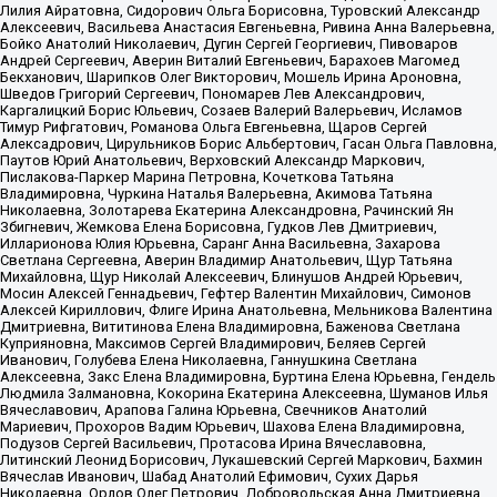
Лилия Айратовна, Сидорович Ольга Борисовна, Туровский Александр
Алексеевич, Васильева Анастасия Евгеньевна, Ривина Анна Валерьевна,
Бойко Анатолий Николаевич, Дугин Сергей Георгиевич, Пивоваров
Андрей Сергеевич, Аверин Виталий Евгеньевич, Барахоев Магомед
Бекханович, Шарипков Олег Викторович, Мошель Ирина Ароновна,
Шведов Григорий Сергеевич, Пономарев Лев Александрович,
Каргалицкий Борис Юльевич, Созаев Валерий Валерьевич, Исламов
Тимур Рифгатович, Романова Ольга Евгеньевна, Щаров Сергей
Алексадрович, Цирульников Борис Альбертович, Гасан Ольга Павловна,
Паутов Юрий Анатольевич, Верховский Александр Маркович,
Пислакова-Паркер Марина Петровна, Кочеткова Татьяна
Владимировна, Чуркина Наталья Валерьевна, Акимова Татьяна
Николаевна, Золотарева Екатерина Александровна, Рачинский Ян
Збигневич, Жемкова Елена Борисовна, Гудков Лев Дмитриевич,
Илларионова Юлия Юрьевна, Саранг Анна Васильевна, Захарова
Светлана Сергеевна, Аверин Владимир Анатольевич, Щур Татьяна
Михайловна, Щур Николай Алексеевич, Блинушов Андрей Юрьевич,
Мосин Алексей Геннадьевич, Гефтер Валентин Михайлович, Симонов
Алексей Кириллович, Флиге Ирина Анатольевна, Мельникова Валентина
Дмитриевна, Вититинова Елена Владимировна, Баженова Светлана
Куприяновна, Максимов Сергей Владимирович, Беляев Сергей
Иванович, Голубева Елена Николаевна, Ганнушкина Светлана
Алексеевна, Закс Елена Владимировна, Буртина Елена Юрьевна, Гендель
Людмила Залмановна, Кокорина Екатерина Алексеевна, Шуманов Илья
Вячеславович, Арапова Галина Юрьевна, Свечников Анатолий
Мариевич, Прохоров Вадим Юрьевич, Шахова Елена Владимировна,
Подузов Сергей Васильевич, Протасова Ирина Вячеславовна,
Литинский Леонид Борисович, Лукашевский Сергей Маркович, Бахмин
Вячеслав Иванович, Шабад Анатолий Ефимович, Сухих Дарья
Николаевна, Орлов Олег Петрович, Добровольская Анна Дмитриевна,