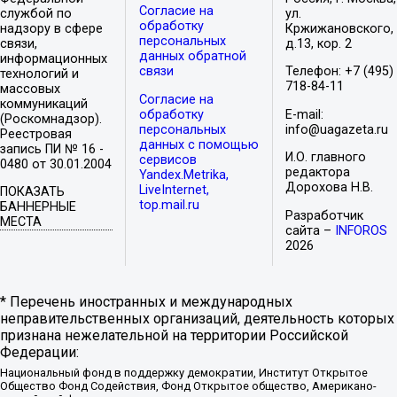
Согласие на
службой по
ул.
обработку
надзору в сфере
Кржижановского,
персональных
связи,
д.13, кор. 2
данных обратной
информационных
связи
Телефон: +7 (495)
технологий и
718-84-11
массовых
Согласие на
коммуникаций
обработку
E-mail:
(Роскомнадзор).
персональных
info@uagazeta.ru
Реестровая
данных с помощью
запись ПИ № 16 -
И.О. главного
сервисов
0480 от 30.01.2004
редактора
Yandex.Metrika,
Дорохова Н.В.
LiveInternet,
ПОКАЗАТЬ
top.mail.ru
БАННЕРНЫЕ
Разработчик
МЕСТА
сайта –
INFOROS
2026
* Перечень иностранных и международных
неправительственных организаций, деятельность которых
признана нежелательной на территории Российской
Федерации:
Национальный фонд в поддержку демократии, Институт Открытое
Общество Фонд Содействия, Фонд Открытое общество, Американо-