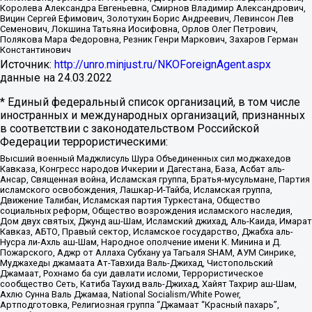
Королева Александра Евгеньевна, Смирнов Владимир Александрович,
Вицин Сергей Ефимович, Золотухин Борис Андреевич, Левинсон Лев
Семенович, Локшина Татьяна Иосифовна, Орлов Олег Петрович,
Полякова Мара Федоровна, Резник Генри Маркович, Захаров Герман
Константинович
Источник:
http://unro.minjust.ru/NKOForeignAgent.aspx
данные на
24.03.2022
* Единый федеральный список организаций, в том числе
иностранных и международных организаций, признанных
в соответствии с законодательством Российской
Федерации террористическими:
Высший военный Маджлисуль Шура Объединенных сил моджахедов
Кавказа, Конгресс народов Ичкерии и Дагестана, База, Асбат аль-
Ансар, Священная война, Исламская группа, Братья-мусульмане, Партия
исламского освобождения, Лашкар-И-Тайба, Исламская группа,
Движение Талибан, Исламская партия Туркестана, Общество
социальных реформ, Общество возрождения исламского наследия,
Дом двух святых, Джунд аш-Шам, Исламский джихад, Аль-Каида, Имарат
Кавказ, АБТО, Правый сектор, Исламское государство, Джабха аль-
Нусра ли-Ахль аш-Шам, Народное ополчение имени К. Минина и Д.
Пожарского, Аджр от Аллаха Субхану уа Тагьаля SHAM, АУМ Синрике,
Муджахеды джамаата Ат-Тавхида Валь-Джихад, Чистопольский
Джамаат, Рохнамо ба суи давлати исломи, Террористическое
сообщество Сеть, Катиба Таухид валь-Джихад, Хайят Тахрир аш-Шам,
Ахлю Сунна Валь Джамаа, National Socialism/White Power,
Артподготовка, Религиозная группа “Джамаат “Красный пахарь”,