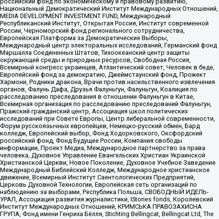
российский фонд по экономическому и правовому развитию,
Национальный Демократический Институт Международных Отношений,
MEDIA DEVELOPMENT INVESTMENT FUND, Международный
Республиканский Институт, Открытая Россия, Институт современной
России, Черноморский фонд регионального сотрудничества,
Европейская Платформа за Демократические Выборы,
Международный центр электоральных исследований, Германский фонд
Маршалла Соединенных Штатов, Тихоокеанский центр защиты
окружающей среды и природных ресурсов, Свободная Россия,
Всемирный конгресс украинцев, Атлантический совет, Человек в беде,
Европейский фонд за демократию, Джеймстаунский фонд, Прожект
Хармони, Родники дракона, Врачи против насильственного извлечения
органов, Фалунь Дафа, Друзья Фалуньгун, Фалуньгун, Коалиция по
расследованию преследования в отношении Фалуньгун в Китае,
Всемирная организация по расследованию преследований Фалуньгун,
Пражский гражданский центр, Ассоциация школ политических
исследований при Совете Европы, Центр либеральной современности,
Форум русскоязычных европейцев, Немецко-русский обмен, Бард
колледж, Европейский выбор, Фонд Ходорковского, Оксфордский
российский фонд, Фонд Будущее России, Компания свободы
информации, Проект Медиа, Международное партнерство за права
человека, Духовное Управление Евангельских Христиан Украинской
Христианской Церкви, Новое Поколение, Духовное Учебное Заведение
Международный Библейский Колледж, Международное христианское
движение, Всемирный Институт Саентологических Предприятий,
Церковь Духовной Технологии, Европейская сеть организаций по
наблюдению за выборами, Республика Польша, СВОБОДНЫЙ ИДЕЛЬ-
УРАЛ, Ассоциация развития журналистики, IStories fonds, Королевский
Институт Международных Отношений, КРИМСЬКА ПРАВОЗАХИСНА
ГРУПА, Фонд имени Генриха Бёлля, Stichting Bellingcat, Bellingcat Ltd, The