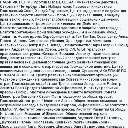
НАСИЛИЮ.НЕТ, Мы против СПИДа, СВЕЧА, Гуманитарное действие,
Открытый Петербург, Лига Избирателей, Правовая инициатива,
Гражданский Союз, Хасдей Ерушалаим, Центр поддержки и содействия
развитию средств массовой информации, Горячая Линия, В защиту
прав заключенных, Институт глобализации и социальных движений,
Центр социально-информационных инициатив Действие,
Благотворительный фонд охраны здоровья и защиты прав граждан,
Благотворительный фонд помощи осужденным и их семьям, Фонд
Тольятти, Новое время, Серебряная тайга, Так-Так-Так, Сова, центр Анна,
Проект Апрель, Самарская губерния, Эра здоровья, Мемориал,
Аналитический Центр Юрия Левады, Издательство Парк Гагарина, Фонд
имени Андрея Рылькова, Сфера, Центр СИБАЛЬТ, Уральская
правозащитная группа, Женщины Евразии, Институт прав человека,
Фонд защиты гласности, Российский исследовательский центр по
правам человека, Дальневосточный центр развития гражданских
инициатив и социального партнерства, Гражданское действие, Центр
независимых социологических исследований, Сутяжник, АКАДЕМИЯ ПО
ПРАВАМ ЧЕЛОВЕКА, Центр развития некоммерческих организаций,
Частное учреждение в Калининграде Совета Министров северных
стран, Гражданское содействие, Трансперенси Интернешнл-Р, Центр
Защиты Прав Средств Массовой Информации, Институт развития
прессы - Сибирь, Частное учреждение в Санкт-Петербурге Совета
Министров Северных Стран, Фонд поддержки свободы прессы,
Гражданский контроль, Человек и Закон, Общественная комиссия по
сохранению наследия академика Сахарова, Информационное агентство
МЕМО. РУ, Институт региональной прессы, Институт Развития Свободы
Информации, Экозащита!-Женсовет, Общественный вердикт,
Евразийская антимонопольная ассоциация, Бедушев Петр Петрович,
Дзугкоева Регина Николаевна, Кривенко Сергей Владимирович,
Милославский Павел Юрьевич, Шнырова Ольга Вадимовна, Чанышева