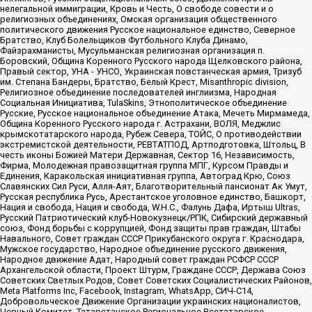
нелегальной иммиграции, Кровь и Честь, О свободе совести и о
религиозных объединениях, Омская организация общественного
политического движения Русское национальное единство, Северное
Братство, Клуб Болельщиков Футбольного Клуба Динамо,
Файзрахманисты, Мусульманская религиозная организация п.
Боровский, Община Коренного Русского народа Щелковского района,
Правый сектор, УНА - УНСО, Украинская повстанческая армия, Тризуб
им. Степана Бандеры, Братство, Белый Крест, Misanthropic division,
Религиозное объединение последователей инглиизма, Народная
Социальная Инициатива, TulaSkins, Этнополитическое объединение
Русские, Русское национальное объединение Атака, Мечеть Мирмамеда,
Община Коренного Русского народа г. Астрахани, ВОЛЯ, Меджлис
крымскотатарского народа, Рубеж Севера, ТОЙС, О противодействии
экстремистской деятельности, РЕВТАТПОД, Артподготовка, Штольц, В
честь иконы Божией Матери Державная, Сектор 16, Независимость,
Фирма, Молодежная правозащитная группа МПГ, Курсом Правды и
Единения, Каракольская инициативная группа, Автоград Крю, Союз
Славянских Сил Руси, Алля-Аят, Благотворительный пансионат Ак Умут,
Русская республика Русь, Арестантское уголовное единство, Башкорт,
Нация и свобода, Нация и свобода, W.H.С., Фалунь Дафа, Иртыш Ultras,
Русский Патриотический клуб-Новокузнецк/РПК, Сибирский державный
союз, Фонд борьбы с коррупцией, Фонд защиты прав граждан, Штабы
Навального, Совет граждан СССР Прикубанского округа г. Краснодара,
Мужское государство, Народное объединение русского движения,
Народное движение Адат, Народный совет граждан РСФСР СССР
Архангельской области, Проект Штурм, Граждане СССР, Держава Союз
Советских Светлых Родов, Совет Советских Социалистических Районов,
Meta Platforms Inc, Facebook, Instagram, WhatsApp, СИЧ-С14,
Добровольческое Движение Организации украинских националистов,
Черный Комитет, Татарстанское Региональное Всетатарское