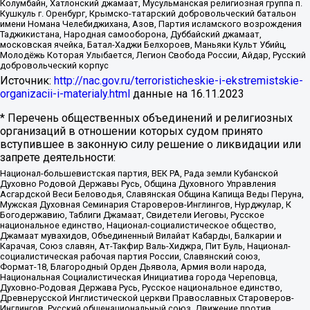
Колумбайн, Хатлонский джамаат, Мусульманская религиозная группа п.
Кушкуль г. Оренбург, Крымско-татарский добровольческий батальон
имени Номана Челебиджихана, Азов, Партия исламского возрождения
Таджикистана, Народная самооборона, Дуббайский джамаат,
московская ячейка, Батал-Хаджи Белхороев, Маньяки Культ Убийц,
Молодёжь Которая Улыбается, Легион Свобода России, Айдар, Русский
добровольческий корпус
Источник:
http://nac.gov.ru/terroristicheskie-i-ekstremistskie-
organizacii-i-materialy.html
данные на
16.11.2023
* Перечень общественных объединений и религиозных
организаций в отношении которых судом принято
вступившее в законную силу решение о ликвидации или
запрете деятельности:
Национал-большевистская партия, ВЕК РА, Рада земли Кубанской
Духовно Родовой Державы Русь, Община Духовного Управления
Асгардской Веси Беловодья, Славянская Община Капища Веды Перуна,
Мужская Духовная Семинария Староверов-Инглингов, Нурджулар, К
Богодержавию, Таблиги Джамаат, Свидетели Иеговы, Русское
национальное единство, Национал-социалистическое общество,
Джамаат мувахидов, Объединенный Вилайат Кабарды, Балкарии и
Карачая, Союз славян, Ат-Такфир Валь-Хиджра, Пит Буль, Национал-
социалистическая рабочая партия России, Славянский союз,
Формат-18, Благородный Орден Дьявола, Армия воли народа,
Национальная Социалистическая Инициатива города Череповца,
Духовно-Родовая Держава Русь, Русское национальное единство,
Древнерусской Инглистической церкви Православных Староверов-
Инглингов, Русский общенациональный союз, Движение против