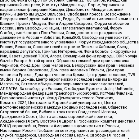
Европы, Фонд Открытой Эстонии, Calvert 22 Foundation, Канадский
украинский конгресс, Институт Макдональда-Лорье, Украинская
национальная федерация Канады, Декабристы, Международный
научный центр им Вудро Вильсона, Свободная пресса, Возрождение,
Всеукраинский духовный центр , Риддл, Русский антивоенный комитет в
Швеции, Проект Медуза, Фонд Андрея Сахарова, Форум свободной
России, Лига Свободных Наций, Transparеncy International, Форум
Свободных Народов ПостРоссии, Солидарность с гражданским
движением в России – Solidarus, КрымSOS, Свободный университет,
Институт государственного управления, Форум гражданского общества
Россия, Беллона, Союз жителей островов Тисима и Хабомаи, Съезд
народных депутатов, Гринпис Интернешнл, Фонд борьбы с коррупцией
Инк, Завет церквей TCCN, Агора, Всемирный фонд природы, BDR Novaja
Gazeta-Europe, Алтай проект, Образовательный дом прав человека
Чернигов, Фонд Дом Прав Человека, Белорусский дом прав человека
имени Бориса Звозскова, Дом прав человека Тбилиси, Дом прав
человека Ереван, Дом прав человека Крым, Центр дикого лосося, TVR
Studios, ТВ Дождь, Центр европейских исследований им Вилфрида
Мартенса, Сетевое объединение журналистов расследователей,
АЛЛАТРА, За свободную Россию, Свободная Бурятия, Uralic, UnKremlin,
Международная федерация транспортных рабочих, ИстЧам Финланд,
Гудзоновский институт, Фонд Демократического Развития,
Комитет-2024, Центрально-Европейский университет, Центр
восточноевропейских и международных исследований, Общество
Сторожевой башни, Библии и трактатов Свидетелей Иеговы,
Гражданский Совет, Центр анализа европейской политики,
Академическая сеть Восточная Европа, Российский комитет действия,
РЭНД корпорейшн, Русская Америка за демократию в России,
Настоящая Россия, Глобальная сеть журналистов-расследователей,
Служба поддержки, Свободная Россия Берлин, Свободная Россия