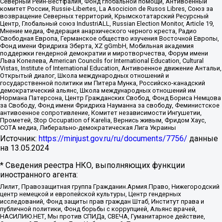
Северный Рейн-Вестфалия, Фонд глобальной помощи, Антивоенный
комитет России, Russie-Libertes, La Asocicion de Rusos Libres, Союз за
возвращение Северных территорий, Крымскотатарский Ресурсный
Центр, Глобальный союз IndustriALL, Russian Election Monitor, Article 19,
Мнение медиа, Федерация анархического черного креста, Радио
Свободная Европа, Германское общество изучения Восточной Европы,
Фонд имени Фридриха Эберта, XZ gGmbH, Мобильная академия
поддержки гендерной демократии и миротворчества, Форум имени
Льва Копелева, American Councils for International Education, Cultural
Vistas, Institute of International Education, Антивоенное движение Антальи,
Открытый диалог, Школа международных отношений и
государственной политики им Питера Мунка, Российско-канадский
демократический альянс, Школа международных отношений им
Нормана Патерсона, Центр Гражданских Свобод, Фонд Бориса Немцова
за Свободу, Фонд имени Фридриха Науманна за свободу, Феминистское
антивоенное сопротивление, Комитет независимости Ингушетии,
Прометей, Stop Occupation of Karelia, Вернись живым, Фридом Хаус,
СОТА медиа, Либерально-демократическая Лига Украины
Источник:
https://minjust.gov.ru/ru/documents/7756/
данные
на
13.05.2024
* Сведения реестра НКО, выполняющих функции
иностранного агента:
Лилит, Правозащитная группа Гражданин.Армия.Право, Нижегородский
центр немецкой и европейской культуры, Центр гендерных
исследований, Фонд защиты прав граждан Штаб, Институт права и
публичной политики, Фонд борьбы с коррупцией, Альянс врачей,
НАСИЛИЮ.НЕТ, Мы против СПИДа, СВЕЧА, Гуманитарное действие,