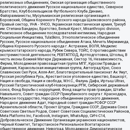
религиозных объединениях, Омская организация общественного
политического движения Русское национальное единство, Северное
Братство, Клуб Болельщиков Футбольного Клуба Динамо,
Файзрахманисты, Мусульманская религиозная организация п.
Боровский, Община Коренного Русского народа Щелковского района,
Правый сектор, УНА - УНСО, Украинская повстанческая армия, Тризуб
им. Степана Бандеры, Братство, Белый Крест, Misanthropic division,
Религиозное объединение последователей инглиизма, Народная
Социальная Инициатива, TulaSkins, Этнополитическое объединение
Русские, Русское национальное объединение Атака, Мечеть Мирмамеда,
Община Коренного Русского народа г. Астрахани, ВОЛЯ, Меджлис
крымскотатарского народа, Рубеж Севера, ТОЙС, О противодействии
экстремистской деятельности, РЕВТАТПОД, Артподготовка, Штольц, В
честь иконы Божией Матери Державная, Сектор 16, Независимость,
Фирма, Молодежная правозащитная группа МПГ, Курсом Правды и
Единения, Каракольская инициативная группа, Автоград Крю, Союз
Славянских Сил Руси, Алля-Аят, Благотворительный пансионат Ак Умут,
Русская республика Русь, Арестантское уголовное единство, Башкорт,
Нация и свобода, Нация и свобода, W.H.С., Фалунь Дафа, Иртыш Ultras,
Русский Патриотический клуб-Новокузнецк/РПК, Сибирский державный
союз, Фонд борьбы с коррупцией, Фонд защиты прав граждан, Штабы
Навального, Совет граждан СССР Прикубанского округа г. Краснодара,
Мужское государство, Народное объединение русского движения,
Народное движение Адат, Народный совет граждан РСФСР СССР
Архангельской области, Проект Штурм, Граждане СССР, Держава Союз
Советских Светлых Родов, Совет Советских Социалистических Районов,
Meta Platforms Inc, Facebook, Instagram, WhatsApp, СИЧ-С14,
Добровольческое Движение Организации украинских националистов,
Черный Комитет, Татарстанское Региональное Всетатарское
общественное движение, Невоград, Молодежное Демократическое