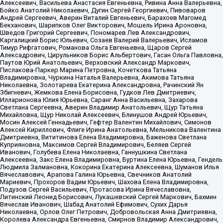
Алексеевич, Васильева Анастасия Евгеньевна, Ривина Анна Валерьевна,
Бойко Анатолий Николаевич, Дугин Сергей Георгиевич, Пивоваров
Андрей Сергеевич, Аверин Виталий Евгеньевич, Барахоев Магомед
Бекханович, Шарипков Олег Викторович, Мошель Ирина Ароновна,
Шведов Григорий Сергеевич, Пономарев Лев Александрович,
Каргалицкий Борис Юльевич, Созаев Валерий Валерьевич, Исламов
Тимур Рифгатович, Романова Ольга Евгеньевна, Щаров Сергей
Алексадрович, Цирульников Борис Альбертович, Гасан Ольга Павловна,
Паутов Юрий Анатольевич, Верховский Александр Маркович,
Пислакова-Паркер Марина Петровна, Кочеткова Татьяна
Владимировна, Чуркина Наталья Валерьевна, Акимова Татьяна
Николаевна, Золотарева Екатерина Александровна, Рачинский Ян
Збигневич, Жемкова Елена Борисовна, Гудков Лев Дмитриевич,
Илларионова Юлия Юрьевна, Саранг Анна Васильевна, Захарова
Светлана Сергеевна, Аверин Владимир Анатольевич, Щур Татьяна
Михайловна, Щур Николай Алексеевич, Блинушов Андрей Юрьевич,
Мосин Алексей Геннадьевич, Гефтер Валентин Михайлович, Симонов
Алексей Кириллович, Флиге Ирина Анатольевна, Мельникова Валентина
Дмитриевна, Вититинова Елена Владимировна, Баженова Светлана
Куприяновна, Максимов Сергей Владимирович, Беляев Сергей
Иванович, Голубева Елена Николаевна, Ганнушкина Светлана
Алексеевна, Закс Елена Владимировна, Буртина Елена Юрьевна, Гендель
Людмила Залмановна, Кокорина Екатерина Алексеевна, Шуманов Илья
Вячеславович, Арапова Галина Юрьевна, Свечников Анатолий
Мариевич, Прохоров Вадим Юрьевич, Шахова Елена Владимировна,
Подузов Сергей Васильевич, Протасова Ирина Вячеславовна,
Литинский Леонид Борисович, Лукашевский Сергей Маркович, Бахмин
Вячеслав Иванович, Шабад Анатолий Ефимович, Сухих Дарья
Николаевна, Орлов Олег Петрович, Добровольская Анна Дмитриевна,
Королева Александра Евгеньевна, Смирнов Владимир Александрович,