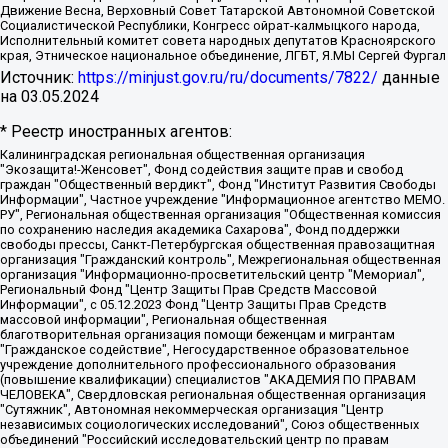
Движение Весна, Верховный Совет Татарской Автономной Советской
Социалистической Республики, Конгресс ойрат-калмыцкого народа,
Исполнительный комитет совета народных депутатов Красноярского
края, Этническое национальное объединение, ЛГБТ, Я.МЫ Сергей Фургал
Источник:
https://minjust.gov.ru/ru/documents/7822/
данные
на
03.05.2024
* Реестр иностранных агентов:
Калининградская региональная общественная организация "Экозащита!-Женсовет", Фонд содействия защите прав и свобод граждан "Общественный вердикт", Фонд "Институт Развития Свободы Информации", Частное учреждение "Информационное агентство МЕМО. РУ", Региональная общественная организация "Общественная комиссия по сохранению наследия академика Сахарова", Фонд поддержки свободы прессы, Санкт-Петербургская общественная правозащитная организация "Гражданский контроль", Межрегиональная общественная организация "Информационно-просветительский центр "Мемориал", Региональный Фонд "Центр Защиты Прав Средств Массовой Информации", с 05.12.2023 Фонд "Центр Защиты Прав Средств массовой информации", Региональная общественная благотворительная организация помощи беженцам и мигрантам "Гражданское содействие", Негосударственное образовательное учреждение дополнительного профессионального образования (повышение квалификации) специалистов "АКАДЕМИЯ ПО ПРАВАМ ЧЕЛОВЕКА", Свердловская региональная общественная организация "Сутяжник", Автономная некоммерческая организация "Центр независимых социологических исследований", Союз общественных объединений "Российский исследовательский центр по правам человека", Региональное общественное учреждение научно-информационный центр "МЕМОРИАЛ", Некоммерческая организация "Фонд защиты гласности", Автономная некоммерческая организация "Институт прав человека", Городская общественная организация "Екатеринбургское общество "МЕМОРИАЛ", Городская общественная организация "Рязанское историко-просветительское и правозащитное общество "Мемориал" (Рязанский Мемориал), Челябинский региональный орган общественной самодеятельности – женское общественное объединение "Женщины Евразии", Челябинский региональный орган общественной самодеятельности "Уральская правозащитная группа", Фонд содействия защите здоровья и социальной справедливости имени Андрея Рылькова, Автономная Некоммерческая Организация "Аналитический Центр Юрия Левады", Автономная некоммерческая организация социальной поддержки населения "Проект Апрель", Региональная общественная организация помощи женщинам и детям, находящимся в кризисной ситуации "Информационно-методический центр "Анна", Фонд содействия развитию массовых коммуникаций и правовому просвещению "Так-так-Так", Фонд содействия устойчивому развитию "Серебряная тайга", Свердловский региональный общественный фонд социальных проектов "Новое время", "Idel.Реалии", Кавказ.Реалии, Крым.Реалии, Телеканал Настоящее Время, Татаро-башкирская служба Радио Свобода (Azatliq Radiosi), Радио Свободная Европа/Радио Свобода (PCE/PC), "Сибирь.Реалии", "Фактограф", Благотворительный фонд помощи осужденным и их семьям, Автономная некоммерческая организация "Институт глобализации и социальных движений", Фонд "В защиту прав заключенных", Частное учреждение "Центр поддержки и содействия развитию средств массовой информации", Пензенский региональный общественный благотворительный фонд "Гражданский союз", "Север.Реалии", Некоммерческая организация Фонд "Правовая инициатива", Общество с ограниченной ответственностью "Радио Свободная Европа/Радио Свобода", Чешское информационное агентство "MEDIUM-ORIENT", Красноярская региональная общественная организация "Мы против СПИДа", Камалягин Денис Николаевич, Маркелов Сергей Евгеньевич, Пономарев Лев Александрович, Савицкая Людмила Алексеевна, Автономная некоммерческая организация "Центр по работе с проблемой насилия "НАСИЛИЮ.НЕТ", Межрегиональный профессиональный союз работников здравоохранения "Альянс врачей", Юридическое лицо, зарегистрированное в Латвийской Республике, SIA "Medusa Project" (регистрационный номер 40103797863, дата регистрации 10.06.2014), Некоммерческая организация "Фонд по борьбе с коррупцией", Автономная некоммерческая организация "Институт права и публичной политики", Баданин Роман Сергеевич, Гликин Максим Александрович, Железнова Мария Михайловна, Лукьянова Юлия Сергеевна, Маетная Елизавета Витальевна, Маняхин Петр Борисович, Чуракова Ольга Владимировна, Ярош Юлия Петровна, Юридическое лицо "The Insider SIA", зарегистрированное в Риге, Латвийская Республика (дата регистрации 26.06.2015), являющееся администратором доменного имени интернет-издания "The Insider SIA", https://theins.ru, Постернак Алексей Евгеньевич, Рубин Михаил Аркадьевич, Анин Роман Александрович, Юридическое лицо Istories fonds, зарегистрированное в Латвийской Республике (регистрационный номер 50008295751, дата регистрации 24.02.2020), Великовский Дмитрий Александрович, Долинина Ирина Николаевна, Мароховская Алеся Алексеевна, Шлейнов Роман Юрьевич, Шмагун Олеся Валентиновна, Общество с ограниченной ответственностью "Альтаир 2021", Общество с ограниченной ответственностью "Вега 2021", Общество с ограниченной ответственностью "Главный редактор 2021", Общество с ограниченной ответственностью "Ромашки монолит", Важенков Артем Валерьевич, Ивановская областная общественная организация "Центр гендерных исследований", Гурман Юрий Альбертович, Медиапроект "ОВД-Инфо", Егоров Владимир Владимирович, Жилинский Владимир Александрович, Общество с ограниченной ответственностью "ЗП", Иванова София Юрьевна, Карезина Инна Павловна, Кильтау Екатерина Викторовна, Петров Алексей Викторович, Пискунов Сергей Евгеньевич, Смирнов Сергей Сергеевич, Тихонов Михаил Сергеевич, Общество с ограниченной ответственностью "ЖУРНАЛИСТ-ИНОСТРАННЫЙ АГЕНТ", Арапова Галина Юрьевна, Вольтская Татьяна Анатольевна, Американская компания "Mason G.E.S. Anonymous Foundation" (США), являющаяся владельцем интернет-издания https://mnews.world/, Компания "Stichting Bellingcat", зарегистрированная в Нидерландах (дата регистрации 11.07.2018), Захаров Андрей Вячеславович, Клепиковская Екатерина Дмитриевна, Общество с ограниченной ответственностью "МЕМО", Перл Роман Александрович, Симонов Евгений Алексеевич, Соловьева Елена Анатольевна, Сотников Даниил Владимирович, Сурначева Елизавета Дмитриевна, Автономная некоммерческая организация по защите прав человека и информированию населения "Якутия – Наше Мнение", Общество с ограниченной ответственностью "Москоу диджитал медиа", с 26.01.2023 Общество с ограниченной ответственностью "Чайка Белые сады", Ветошкина Валерия Валерьевна, Заговора Максим Александрович, Межрегиональное общественное движение "Российская ЛГБТ - сеть", Оленичев Максим Владимирович, Павлов Иван Юрьевич, Скворцова Елена Сергеевна, Общество с ограниченной ответственностью "Как бы инагент", Кочетков Игорь Викторович, Общество с ограниченной ответственностью "Честные выборы", Еланчик Олег Александрович, Общество с ограниченной ответственностью "Нобелевский призыв", Гималова Регина Эмилевна, Григорьев Андрей Валерьевич, Григорьева Алина Александровна, Ассоциация по содействию защите прав призывников, альтернативнослужащих и военнослужащих "Правозащитная группа "Гражданин.Армия.Право", Хисамова Регина Фаритовна, Автономная некоммерческая организация по реализации социально-правовых программ "Лилит", Дальневосточное общественное движение "Маяк", Санкт-Петербургская ЛГБТ-инициативная группа "Выход", Инициативная группа ЛГБТ+ "Реверс", Алексеев Андрей Викторович, Бекбулатова Таисия Львовна, Беляев Иван Михайлович, Владыкина Елена Сергеевна, Гельман Марат Александрович, Никульшина Вероника Юрьевна, Толоконникова Надежда Андреевна, Шендерович Виктор Анатольевич, Общество с ограниченной ответственностью "Данное сообщение", Общество с ограниченной ответственностью Издательский дом "Новая глава", Айнбиндер Александра Александровна, Московский комьюнити-центр для ЛГБТ+инициатив, Благотворительный фонд развития филантропии, Deutsche Welle (Германия, Kurt-Schumacher-Strasse 3, 53113 Bonn), Борзунова Мария Михайловна, Воробьев Виктор Викторович, Голубева Анна Львовна, Константинова Алла Михайловна, Малкова Ирина Владимировна, Мурадов Мурад Абдулгалимович, Осетинская Елизавета Николаевна, Понасенков Евгений Николаевич, Ганапольский Матвей Юрьевич, Киселев Евгений Алексеевич, Борухович Ирина Григорьевна, Дремин Иван Тимофеевич, Дубровский Дмитрий Викторович, Красноярская региональная общественная организация поддержки и развития альтернативных образовательных технологий и межкультурных коммуникаций "ИНТЕРРА", Маяковская Екатерина Алексеевна, Фейгин Марк Захарович, Филимонов Андрей Викторович, Дзугкоева Регина Николаевна, Доброхотов Роман Александрович, Дудь Юрий Александрович, Елкин Сергей Владимирович, Кругликов Кирилл Игоревич, Сабунаева Мария Леонидовна, Семенов Алексей Владимирович, Шаинян Карен Багратович, Шульман Екатерина Михайловна, Асафьев Артур Валерьевич, Вахштайн Виктор Семенович, Венедиктов Алексей Алексеевич, Лушникова Екатерина Евгеньевна, Волков Леонид Михайлович, Невзоров Александр Глебович, Пархоменко Сергей Борисович, Сироткин Ярослав Николаевич, Кара-Мурза Владимир Владимирович, Баранова Наталья Владимировна, Гозман Леонид Яковлевич, Кагарлицкий Борис Юльевич, Климарев Михаил Валерьевич, Милов Владимир Станиславович, Автономная некоммерческая организация Краснодарский центр современного искусства "Типография", Моргенштерн Алишер Тагирович, Соболь Любовь Эдуардовна, Общество с ограниченной ответственностью "ЛИЗА НОРМ", Каспаров Гарри Кимович, Ходорковский Михаил Борисович, Общество с ограниченной ответственностью "Апрельские тезисы", Данилович Ирина Брониславовна, Кашин Олег Владимирович, Петров Николай Владимирович, Пивоваров Алексей Владимирович, Соколов Михаил Владимирович, Цветкова Юлия Владимировна, Чичваркин Евгений Александрович, Комитет против пыток/Команда против пыток, Общество с ограниченной ответственностью "Первый научный", Общество с ограниченной ответственностью "Вертолет и ко", Белоцерковская Вероника Борисовна, Кац Максим Евгеньевич, Лазарева Татьяна Юрьевна, Шаведдинов Руслан Табризович, Яшин Илья Валерьевич, Общество с ограниченной ответственностью "Иноагент ААВ", Алешковский Дмитрий Петрович, Альбац Евгения Марковна, Быков Дмитрий Львович, Галямина Юлия Евгеньевна, Лойко Сергей Леонидович, Мартынов Кирилл Константинович, Медведев Сергей Александрович, Крашенинников Федор Геннадиевич, Гордеева Катерина Вл