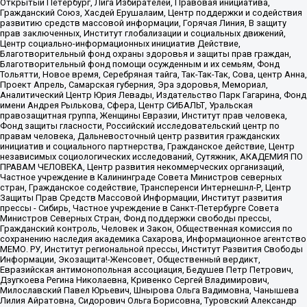
Открытый Петербург, Лига Избирателей, Правовая инициатива,
Гражданский Союз, Хасдей Ерушалаим, Центр поддержки и содействия
развитию средств массовой информации, Горячая Линия, В защиту
прав заключенных, Институт глобализации и социальных движений,
Центр социально-информационных инициатив Действие,
Благотворительный фонд охраны здоровья и защиты прав граждан,
Благотворительный фонд помощи осужденным и их семьям, Фонд
Тольятти, Новое время, Серебряная тайга, Так-Так-Так, Сова, центр Анна,
Проект Апрель, Самарская губерния, Эра здоровья, Мемориал,
Аналитический Центр Юрия Левады, Издательство Парк Гагарина, Фонд
имени Андрея Рылькова, Сфера, Центр СИБАЛЬТ, Уральская
правозащитная группа, Женщины Евразии, Институт прав человека,
Фонд защиты гласности, Российский исследовательский центр по
правам человека, Дальневосточный центр развития гражданских
инициатив и социального партнерства, Гражданское действие, Центр
независимых социологических исследований, Сутяжник, АКАДЕМИЯ ПО
ПРАВАМ ЧЕЛОВЕКА, Центр развития некоммерческих организаций,
Частное учреждение в Калининграде Совета Министров северных
стран, Гражданское содействие, Трансперенси Интернешнл-Р, Центр
Защиты Прав Средств Массовой Информации, Институт развития
прессы - Сибирь, Частное учреждение в Санкт-Петербурге Совета
Министров Северных Стран, Фонд поддержки свободы прессы,
Гражданский контроль, Человек и Закон, Общественная комиссия по
сохранению наследия академика Сахарова, Информационное агентство
МЕМО. РУ, Институт региональной прессы, Институт Развития Свободы
Информации, Экозащита!-Женсовет, Общественный вердикт,
Евразийская антимонопольная ассоциация, Бедушев Петр Петрович,
Дзугкоева Регина Николаевна, Кривенко Сергей Владимирович,
Милославский Павел Юрьевич, Шнырова Ольга Вадимовна, Чанышева
Лилия Айратовна, Сидорович Ольга Борисовна, Туровский Александр