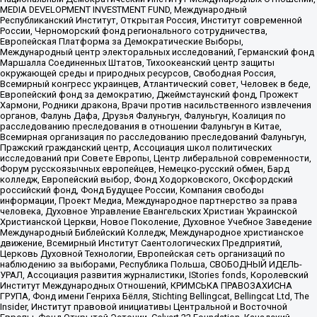
MEDIA DEVELOPMENT INVESTMENT FUND, Международный
Республиканский Институт, Открытая Россия, Институт современной
России, Черноморский фонд регионального сотрудничества,
Европейская Платформа за Демократические Выборы,
Международный центр электоральных исследований, Германский фонд
Маршалла Соединенных Штатов, Тихоокеанский центр защиты
окружающей среды и природных ресурсов, Свободная Россия,
Всемирный конгресс украинцев, Атлантический совет, Человек в беде,
Европейский фонд за демократию, Джеймстаунский фонд, Прожект
Хармони, Родники дракона, Врачи против насильственного извлечения
органов, Фалунь Дафа, Друзья Фалуньгун, Фалуньгун, Коалиция по
расследованию преследования в отношении Фалуньгун в Китае,
Всемирная организация по расследованию преследований Фалуньгун,
Пражский гражданский центр, Ассоциация школ политических
исследований при Совете Европы, Центр либеральной современности,
Форум русскоязычных европейцев, Немецко-русский обмен, Бард
колледж, Европейский выбор, Фонд Ходорковского, Оксфордский
российский фонд, Фонд Будущее России, Компания свободы
информации, Проект Медиа, Международное партнерство за права
человека, Духовное Управление Евангельских Христиан Украинской
Христианской Церкви, Новое Поколение, Духовное Учебное Заведение
Международный Библейский Колледж, Международное христианское
движение, Всемирный Институт Саентологических Предприятий,
Церковь Духовной Технологии, Европейская сеть организаций по
наблюдению за выборами, Республика Польша, СВОБОДНЫЙ ИДЕЛЬ-
УРАЛ, Ассоциация развития журналистики, IStories fonds, Королевский
Институт Международных Отношений, КРИМСЬКА ПРАВОЗАХИСНА
ГРУПА, Фонд имени Генриха Бёлля, Stichting Bellingcat, Bellingcat Ltd, The
Insider, Институт правовой инициативы Центральной и Восточной