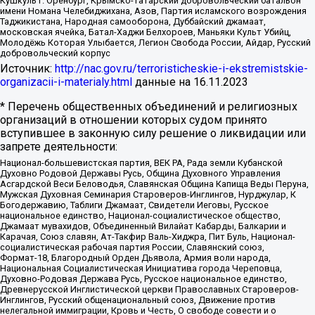
Кушкуль г. Оренбург, Крымско-татарский добровольческий батальон
имени Номана Челебиджихана, Азов, Партия исламского возрождения
Таджикистана, Народная самооборона, Дуббайский джамаат,
московская ячейка, Батал-Хаджи Белхороев, Маньяки Культ Убийц,
Молодёжь Которая Улыбается, Легион Свобода России, Айдар, Русский
добровольческий корпус
Источник:
http://nac.gov.ru/terroristicheskie-i-ekstremistskie-
organizacii-i-materialy.html
данные на
16.11.2023
* Перечень общественных объединений и религиозных
организаций в отношении которых судом принято
вступившее в законную силу решение о ликвидации или
запрете деятельности:
Национал-большевистская партия, ВЕК РА, Рада земли Кубанской
Духовно Родовой Державы Русь, Община Духовного Управления
Асгардской Веси Беловодья, Славянская Община Капища Веды Перуна,
Мужская Духовная Семинария Староверов-Инглингов, Нурджулар, К
Богодержавию, Таблиги Джамаат, Свидетели Иеговы, Русское
национальное единство, Национал-социалистическое общество,
Джамаат мувахидов, Объединенный Вилайат Кабарды, Балкарии и
Карачая, Союз славян, Ат-Такфир Валь-Хиджра, Пит Буль, Национал-
социалистическая рабочая партия России, Славянский союз,
Формат-18, Благородный Орден Дьявола, Армия воли народа,
Национальная Социалистическая Инициатива города Череповца,
Духовно-Родовая Держава Русь, Русское национальное единство,
Древнерусской Инглистической церкви Православных Староверов-
Инглингов, Русский общенациональный союз, Движение против
нелегальной иммиграции, Кровь и Честь, О свободе совести и о