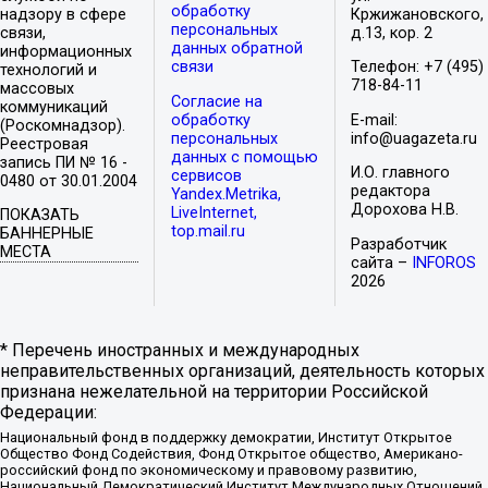
обработку
надзору в сфере
Кржижановского,
персональных
связи,
д.13, кор. 2
данных обратной
информационных
связи
Телефон: +7 (495)
технологий и
718-84-11
массовых
Согласие на
коммуникаций
обработку
E-mail:
(Роскомнадзор).
персональных
info@uagazeta.ru
Реестровая
данных с помощью
запись ПИ № 16 -
И.О. главного
сервисов
0480 от 30.01.2004
редактора
Yandex.Metrika,
Дорохова Н.В.
LiveInternet,
ПОКАЗАТЬ
top.mail.ru
БАННЕРНЫЕ
Разработчик
МЕСТА
сайта –
INFOROS
2026
* Перечень иностранных и международных
неправительственных организаций, деятельность которых
признана нежелательной на территории Российской
Федерации:
Национальный фонд в поддержку демократии, Институт Открытое
Общество Фонд Содействия, Фонд Открытое общество, Американо-
российский фонд по экономическому и правовому развитию,
Национальный Демократический Институт Международных Отношений,