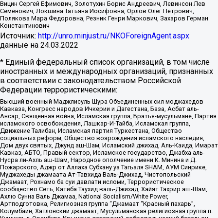
Вицин Сергей Ефимович, Золотухин Борис Андреевич, Левинсон Лев
Семенович, Локшина Татьяна Иосифовна, Орлов Олег Петрович,
Полякова Мара Федоровна, Резник Генри Маркович, Захаров Герман
Константинович
Источник:
http://unro.minjust.ru/NKOForeignAgent.aspx
данные на
24.03.2022
* Единый федеральный список организаций, в том числе
иностранных и международных организаций, признанных
в соответствии с законодательством Российской
Федерации террористическими:
Высший военный Маджлисуль Шура Объединенных сил моджахедов
Кавказа, Конгресс народов Ичкерии и Дагестана, База, Асбат аль-
Ансар, Священная война, Исламская группа, Братья-мусульмане, Партия
исламского освобождения, Лашкар-И-Тайба, Исламская группа,
Движение Талибан, Исламская партия Туркестана, Общество
социальных реформ, Общество возрождения исламского наследия,
Дом двух святых, Джунд аш-Шам, Исламский джихад, Аль-Каида, Имарат
Кавказ, АБТО, Правый сектор, Исламское государство, Джабха аль-
Нусра ли-Ахль аш-Шам, Народное ополчение имени К. Минина и Д.
Пожарского, Аджр от Аллаха Субхану уа Тагьаля SHAM, АУМ Синрике,
Муджахеды джамаата Ат-Тавхида Валь-Джихад, Чистопольский
Джамаат, Рохнамо ба суи давлати исломи, Террористическое
сообщество Сеть, Катиба Таухид валь-Джихад, Хайят Тахрир аш-Шам,
Ахлю Сунна Валь Джамаа, National Socialism/White Power,
Артподготовка, Религиозная группа “Джамаат “Красный пахарь”,
Колумбайн, Хатлонский джамаат, Мусульманская религиозная группа п.