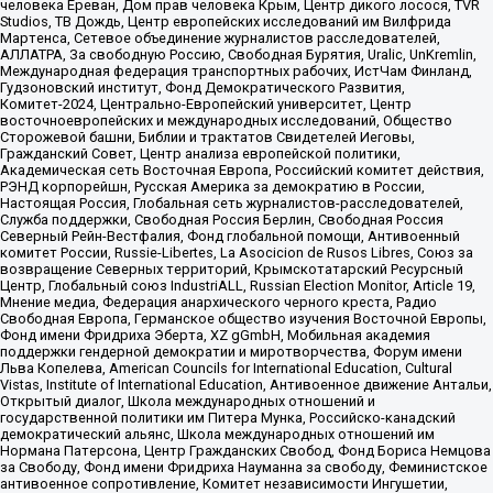
человека Ереван, Дом прав человека Крым, Центр дикого лосося, TVR
Studios, ТВ Дождь, Центр европейских исследований им Вилфрида
Мартенса, Сетевое объединение журналистов расследователей,
АЛЛАТРА, За свободную Россию, Свободная Бурятия, Uralic, UnKremlin,
Международная федерация транспортных рабочих, ИстЧам Финланд,
Гудзоновский институт, Фонд Демократического Развития,
Комитет-2024, Центрально-Европейский университет, Центр
восточноевропейских и международных исследований, Общество
Сторожевой башни, Библии и трактатов Свидетелей Иеговы,
Гражданский Совет, Центр анализа европейской политики,
Академическая сеть Восточная Европа, Российский комитет действия,
РЭНД корпорейшн, Русская Америка за демократию в России,
Настоящая Россия, Глобальная сеть журналистов-расследователей,
Служба поддержки, Свободная Россия Берлин, Свободная Россия
Северный Рейн-Вестфалия, Фонд глобальной помощи, Антивоенный
комитет России, Russie-Libertes, La Asocicion de Rusos Libres, Союз за
возвращение Северных территорий, Крымскотатарский Ресурсный
Центр, Глобальный союз IndustriALL, Russian Election Monitor, Article 19,
Мнение медиа, Федерация анархического черного креста, Радио
Свободная Европа, Германское общество изучения Восточной Европы,
Фонд имени Фридриха Эберта, XZ gGmbH, Мобильная академия
поддержки гендерной демократии и миротворчества, Форум имени
Льва Копелева, American Councils for International Education, Cultural
Vistas, Institute of International Education, Антивоенное движение Антальи,
Открытый диалог, Школа международных отношений и
государственной политики им Питера Мунка, Российско-канадский
демократический альянс, Школа международных отношений им
Нормана Патерсона, Центр Гражданских Свобод, Фонд Бориса Немцова
за Свободу, Фонд имени Фридриха Науманна за свободу, Феминистское
антивоенное сопротивление, Комитет независимости Ингушетии,