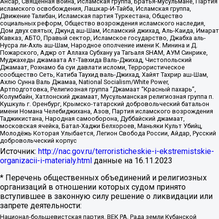
Ансар, Священная война, Исламская группа, Братья-мусульмане, Партия
исламского освобождения, Лашкар-И-Тайба, Исламская группа,
Движение Талибан, Исламская партия Туркестана, Общество
социальных реформ, Общество возрождения исламского наследия,
Дом двух святых, Джунд аш-Шам, Исламский джихад, Аль-Каида, Имарат
Кавказ, АБТО, Правый сектор, Исламское государство, Джабха аль-
Нусра ли-Ахль аш-Шам, Народное ополчение имени К. Минина и Д.
Пожарского, Аджр от Аллаха Субхану уа Тагьаля SHAM, АУМ Синрике,
Муджахеды джамаата Ат-Тавхида Валь-Джихад, Чистопольский
Джамаат, Рохнамо ба суи давлати исломи, Террористическое
сообщество Сеть, Катиба Таухид валь-Джихад, Хайят Тахрир аш-Шам,
Ахлю Сунна Валь Джамаа, National Socialism/White Power,
Артподготовка, Религиозная группа “Джамаат “Красный пахарь”,
Колумбайн, Хатлонский джамаат, Мусульманская религиозная группа п.
Кушкуль г. Оренбург, Крымско-татарский добровольческий батальон
имени Номана Челебиджихана, Азов, Партия исламского возрождения
Таджикистана, Народная самооборона, Дуббайский джамаат,
московская ячейка, Батал-Хаджи Белхороев, Маньяки Культ Убийц,
Молодёжь Которая Улыбается, Легион Свобода России, Айдар, Русский
добровольческий корпус
Источник:
http://nac.gov.ru/terroristicheskie-i-ekstremistskie-
organizacii-i-materialy.html
данные на
16.11.2023
* Перечень общественных объединений и религиозных
организаций в отношении которых судом принято
вступившее в законную силу решение о ликвидации или
запрете деятельности:
Национал-большевистская партия, ВЕК РА, Рада земли Кубанской