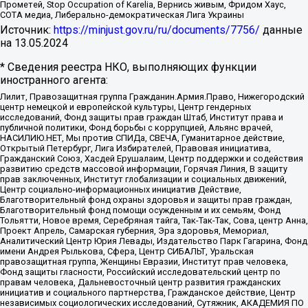
Прометей, Stop Occupation of Karelia, Вернись живым, Фридом Хаус,
СОТА медиа, Либерально-демократическая Лига Украины
Источник:
https://minjust.gov.ru/ru/documents/7756/
данные
на
13.05.2024
* Сведения реестра НКО, выполняющих функции
иностранного агента:
Лилит, Правозащитная группа Гражданин.Армия.Право, Нижегородский
центр немецкой и европейской культуры, Центр гендерных
исследований, Фонд защиты прав граждан Штаб, Институт права и
публичной политики, Фонд борьбы с коррупцией, Альянс врачей,
НАСИЛИЮ.НЕТ, Мы против СПИДа, СВЕЧА, Гуманитарное действие,
Открытый Петербург, Лига Избирателей, Правовая инициатива,
Гражданский Союз, Хасдей Ерушалаим, Центр поддержки и содействия
развитию средств массовой информации, Горячая Линия, В защиту
прав заключенных, Институт глобализации и социальных движений,
Центр социально-информационных инициатив Действие,
Благотворительный фонд охраны здоровья и защиты прав граждан,
Благотворительный фонд помощи осужденным и их семьям, Фонд
Тольятти, Новое время, Серебряная тайга, Так-Так-Так, Сова, центр Анна,
Проект Апрель, Самарская губерния, Эра здоровья, Мемориал,
Аналитический Центр Юрия Левады, Издательство Парк Гагарина, Фонд
имени Андрея Рылькова, Сфера, Центр СИБАЛЬТ, Уральская
правозащитная группа, Женщины Евразии, Институт прав человека,
Фонд защиты гласности, Российский исследовательский центр по
правам человека, Дальневосточный центр развития гражданских
инициатив и социального партнерства, Гражданское действие, Центр
независимых социологических исследований, Сутяжник, АКАДЕМИЯ ПО