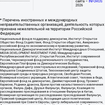
сайта –
INFOROS
2026
* Перечень иностранных и международных
неправительственных организаций, деятельность которых
признана нежелательной на территории Российской
Федерации:
Национальный фонд в поддержку демократии, Институт Открытое
Общество Фонд Содействия, Фонд Открытое общество, Американо-
российский фонд по экономическому и правовому развитию,
Национальный Демократический Институт Международных Отношений,
MEDIA DEVELOPMENT INVESTMENT FUND, Международный
Республиканский Институт, Открытая Россия, Институт современной
России, Черноморский фонд регионального сотрудничества,
Европейская Платформа за Демократические Выборы,
Международный центр электоральных исследований, Германский фонд
Маршалла Соединенных Штатов, Тихоокеанский центр защиты
окружающей среды и природных ресурсов, Свободная Россия,
Всемирный конгресс украинцев, Атлантический совет, Человек в беде,
Европейский фонд за демократию, Джеймстаунский фонд, Прожект
Хармони, Родники дракона, Врачи против насильственного извлечения
органов, Фалунь Дафа, Друзья Фалуньгун, Фалуньгун, Коалиция по
расследованию преследования в отношении Фалуньгун в Китае,
Всемирная организация по расследованию преследований Фалуньгун,
Пражский гражданский центр, Ассоциация школ политических
исследований при Совете Европы, Центр либеральной современности,