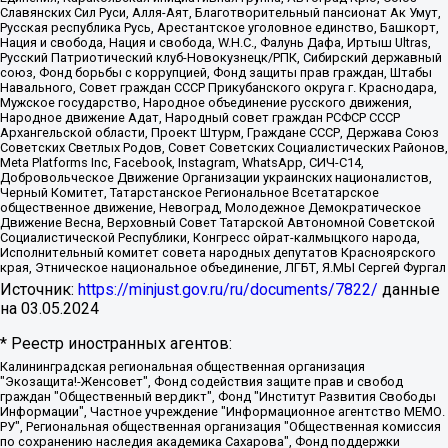
Славянских Сил Руси, Алля-Аят, Благотворительный пансионат Ак Умут,
Русская республика Русь, Арестантское уголовное единство, Башкорт,
Нация и свобода, Нация и свобода, W.H.С., Фалунь Дафа, Иртыш Ultras,
Русский Патриотический клуб-Новокузнецк/РПК, Сибирский державный
союз, Фонд борьбы с коррупцией, Фонд защиты прав граждан, Штабы
Навального, Совет граждан СССР Прикубанского округа г. Краснодара,
Мужское государство, Народное объединение русского движения,
Народное движение Адат, Народный совет граждан РСФСР СССР
Архангельской области, Проект Штурм, Граждане СССР, Держава Союз
Советских Светлых Родов, Совет Советских Социалистических Районов,
Meta Platforms Inc, Facebook, Instagram, WhatsApp, СИЧ-С14,
Добровольческое Движение Организации украинских националистов,
Черный Комитет, Татарстанское Региональное Всетатарское
общественное движение, Невоград, Молодежное Демократическое
Движение Весна, Верховный Совет Татарской Автономной Советской
Социалистической Республики, Конгресс ойрат-калмыцкого народа,
Исполнительный комитет совета народных депутатов Красноярского
края, Этническое национальное объединение, ЛГБТ, Я.МЫ Сергей Фургал
Источник:
https://minjust.gov.ru/ru/documents/7822/
данные
на
03.05.2024
* Реестр иностранных агентов:
Калининградская региональная общественная организация "Экозащита!-Женсовет", Фонд содействия защите прав и свобод граждан "Общественный вердикт", Фонд "Институт Развития Свободы Информации", Частное учреждение "Информационное агентство МЕМО. РУ", Региональная общественная организация "Общественная комиссия по сохранению наследия академика Сахарова", Фонд поддержки свободы прессы, Санкт-Петербургская общественная правозащитная организация "Гражданский контроль", Межрегиональная общественная организация "Информационно-просветительский центр "Мемориал", Региональный Фонд "Центр Защиты Прав Средств Массовой Информации", с 05.12.2023 Фонд "Центр Защиты Прав Средств массовой информации", Региональная общественная благотворительная организация помощи беженцам и мигрантам "Гражданское содействие", Негосударственное образовательное учреждение дополнительного профессионального образования (повышение квалификации) специалистов "АКАДЕМИЯ ПО ПРАВАМ ЧЕЛОВЕКА", Свердловская региональная общественная организация "Сутяжник", Автономная некоммерческая организация "Центр независимых социологических исследований", Союз общественных объединений "Российский исследовательский центр по правам человека", Региональное общественное учреждение научно-информационный центр "МЕМОРИАЛ", Некоммерческая организация "Фонд защиты гласности", Автономная некоммерческая организация "Институт прав человека", Городская общественная организация "Екатеринбургское общество "МЕМОРИАЛ", Городская общественная организация "Рязанское историко-просветительское и правозащитное общество "Мемориал" (Рязанский Мемориал), Челябинский региональный орган общественной самодеятельности – женское общественное объединение "Женщины Евразии", Челябинский региональный орган общественной самодеятельности "Уральская правозащитная группа", Фонд содействия защите здоровья и социальной справедливости имени Андрея Рылькова, Автономная Некоммерческая Организация "Аналитический Центр Юрия Левады", Автономная некоммерческая организация социальной поддержки населения "Проект Апрель", Региональная общественная организация помощи женщинам и детям, находящимся в кризисной ситуации "Информационно-методический центр "Анна", Фонд содействия развитию массовых коммуникаций и правовому просвещению "Так-так-Так", Фонд содействия устойчивому развитию "Серебряная тайга", Свердловский региональный общественный фонд социальных проектов "Новое время", "Idel.Реалии", Кавказ.Реалии, Крым.Реалии, Телеканал Настоящее Время, Татаро-башкирская служба Радио Свобода (Azatliq Radiosi), Радио Свободная Европа/Радио Свобода (PCE/PC), "Сибирь.Реалии", "Фактограф", Благотворительный фонд помощи осужденным и их семьям, Автономная некоммерческая организация "Институт глобализации и социальных движений", Фонд "В защиту прав заключенных", Частное учреждение "Центр поддержки и содействия развитию средств массовой информации", Пензенский региональный общественный благотворительный фонд "Гражданский союз", "Север.Реалии", Некоммерческая организация Фонд "Правовая инициатива", Общество с ограниченной ответственностью "Радио Свободная Европа/Радио Свобода", Чешское информационное агентство "MEDIUM-ORIENT", Красноярская региональная общественная организация "Мы против СПИДа", Камалягин Денис Николаевич, Маркелов Сергей Евгеньевич, Пономарев Лев Александрович, Савицкая Людмила Алексеевна, Автономная некоммерческая организация "Центр по работе с проблемой насилия "НАСИЛИЮ.НЕТ", Межрегиональный профессиональный союз работников здравоохранения "Альянс врачей", Юридическое лицо, зарегистрированное в Латвийской Республике, SIA "Medusa Project" (регистрационный номер 40103797863, дата регистрации 10.06.2014), Некоммерческая организация "Фонд по борьбе с коррупцией", Автономная некоммерческая организация "Институт права и публичной политики", Баданин Роман Сергеевич, Гликин Максим Александрович, Железнова Мария Михайловна, Лукьянова Юлия Сергеевна, Маетная Елизавета Витальевна, Маняхин Петр Борисович, Чуракова Ольга Владимировна, Ярош Юлия Петровна, Юридическое лицо "The Insider SIA", зарегистрированное в Риге, Латвийская Республика (дата регистрации 26.06.2015), являющееся администратором доменного имени интернет-издания "The Insider SIA", https://theins.ru, Постернак Алексей Евгеньевич, Рубин Михаил Аркадьевич, Анин Роман Александрович, Юридическое лицо Istories fonds, зарегистрированное в Латвийской Республике (регистрационный номер 50008295751, дата регистрации 24.02.2020), Великовский Дмитрий Александрович, Долинина Ирина Николаевна, Мароховская Алеся Алексеевна, Шлейнов Роман Юрьевич, Шмагун Олеся Валентиновна, Общество с ограниченной ответственностью "Альтаир 2021", Общество с ограниченной ответственностью "Вега 2021", Общество с ограниченной ответственностью "Главный редактор 2021", Общество с ограниченной ответственностью "Ромашки монолит", Важенков Артем Валерьевич, Ивановская областная общественная организация "Центр гендерных исследований", Гурман Юрий Альбертович, Медиапроект "ОВД-Инфо", Егоров Владимир Владимирович, Жилинский Владимир Александрович, Общество с ограниченной ответственностью "ЗП", Иванова София Юрьевна, Карезина Инна Павловна, Кильтау Екатерина Викторовна, Петров Алексей Викторович, Пискунов Сергей Евгеньевич, Смирнов Сергей Сергеевич, Тихонов Михаил Сергеевич, Общество с ограниченной ответственностью "ЖУРНАЛИСТ-ИНОСТРАННЫЙ АГЕНТ", Арапова Галина Юрьевна, Вольтская Татьяна Анатольевна, Американская компания "Mason G.E.S. Anonymous Foundation" (США), являющаяся владельцем интернет-издания https://mnews.world/, Компания "Stichting Bellingcat", зарегистрированная в Нидерландах (дата регистрации 11.07.2018), Захаров Андрей Вячеславович, Клепиковская Екатерина Дмитриевна, Общество с ограниченной ответственностью "МЕМО", Перл Роман Александрович, Симонов Евгений Алексеевич, Соловьева Елена Анатольевна, Сотников Даниил Владимирович, Сурначева Елизавета Дмитриевна, Автономная некоммерческая организация по защите прав человека и информированию населения "Якутия – Наше Мнение", Общество с ограниченной ответственностью "Москоу диджитал медиа", с 26.01.2023 Общество с ограниченной ответственностью "Чайка Белые сады", Ветошкина Валерия Валерьевна, Заговора Максим Александрович, Межрегиональное общественное движение "Российская ЛГБТ - сеть", Оленичев Максим Владимирович, Павлов Иван Юрьевич, Скворцова Елена Сергеевна, Общество с ограниченной ответственностью "Как бы инагент", Кочетков Игорь Викторович, Общество с ограниченной ответственностью "Честные выборы", Еланчик Олег Александрович, Общество с ограниченной ответственностью "Нобелевский призыв", Гималова Регина Эмилевна, Григорьев Андрей Валерьевич, Григорьева Алина Александровна, Ассоциация по содействию защите прав призывников, альтернативнослужащих и военнослужащих "Правозащитная группа "Гражданин.Армия.Право", Хисамова Регина Фаритовна, Автономная некоммерческая организация по реализации социально-правовых программ "Лилит", Дальневосточное общественное движение "Маяк", Санкт-Петербургская ЛГБТ-инициативная группа "Выход", Инициативная группа ЛГБТ+ "Реверс", Алексеев Андрей Викторович, Бекбулатова Таисия Львовна, Беляев Иван Михайлович, Владыкина Елена Сергеевна, Гельман Марат Александрович, Никульшина Вероника Юрьевна, Толоконникова Надежда Андреевна, Шендерович Виктор Анатольевич, Общество с ограниченной ответственностью "Данное сообщение", Общество с ограниченной ответственностью Издательский дом "Новая глава", Айнбиндер Александра Александровна, Московский комьюнити-центр для ЛГБТ+инициатив, Благотворительный фонд развития филантропии, Deutsche Welle (Германия, Kurt-Schumacher-Strasse 3, 53113 Bonn), Борзунова Мария Михайловна, Воробьев Виктор Викторович, Голубева Анна Львовна, Константинова Алла Михайловна, Малкова Ирина Владимировна, Мурадов Мурад Абдулгалимович, Осетинская Елизавета Николаевна, Понасенков Евгений Николаевич, Ганапольский Матвей Юрьевич, Киселев Евгений Алексеевич, Борухович Ирина Григорьевна, Дремин Иван Тимофеевич, Дубровский Дмитрий Викторович, Красноярская региональная общественная организация поддержки и развития альтернативных образовательных технологий и межкультурных коммуникаций "ИНТЕРРА", Маяковская Екатерина Алексеевна, Фейгин Марк Захарович, Филимонов Андрей Викторович, Дзугкоева Регина Николаевна, Доброхотов Роман Александрович, Дудь Юрий Александрович, Елкин Сергей Владимирович, Кругликов Кирилл Игоревич, Сабунаева Мария Леонидовна, Семенов Алексей Владимирович, Шаинян Карен Багратович, Шульман Екатерина Михайловна, Асафьев Артур Валерьевич, Вахштайн Виктор Семенович, Венедиктов Алексей Алексеевич, Лушникова Екатерина Евгеньевна, Волков Леонид Михайлович, Невзоров Александр Глебович, Пархоменко Сергей Борисович, Сироткин Ярослав Николаевич, Кара-Мурза Владимир Владимирович, Баранова Наталья Владимировна, Гозман Леонид Яковлевич, Кагарлицкий Борис Юльевич, Климарев Михаил Валерьевич, Милов Владимир Станиславович, Автономная некоммерческая организация Краснодарский центр современного искусства "Типография", Моргенштерн Алишер Тагирович, Соболь Любовь Эдуардовна, Общество с ограниченной ответственностью "ЛИЗА НОРМ", Каспаров Гарри Кимович, Ходорковский Михаил Борисович, Общество с ограниченной ответственностью "Апрельские тезисы", Данилович Ирина Брониславовна, Кашин Олег Владимирович, Петров Николай Владимирович, Пивоваров Алексей Владимирович, Соколов Михаил Владимирович, Цветкова Юлия Владимировна, Чичваркин Евгений Александрович, Комитет против пыток/Команда против пыток, Общество с ограниченной ответственностью "Первый научный", Общество с ограниченной ответственностью "Вертолет и ко", Белоцерковская Вероника Борисовна, Кац Максим Евгеньевич, Лазарева Татьяна Юрьевна, Шаведдинов Руслан Табризович, Яшин Илья Валерьевич, Общество с ограниченной ответственностью "Иноагент ААВ", Алешковский Дмитрий Петрович, Альбац Евгения Марковна, Быков Дмитрий Львович, Галямина Юлия Евгеньевна, Лойко Сергей Леонидович, Мартынов Кирилл Константинович, Медведев Сергей Александрович, Крашенинников Федор Геннадиевич, Гордеева Катерина Вл