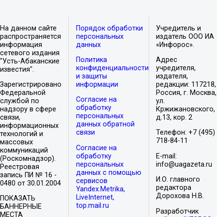
На данном сайте
Порядок обработки
Учредитель и
распространяется
персональных
издатель ООО ИА
информация
данных
«Инфорос».
сетевого издания
Политика
Адрес
"Усть-Абаканские
конфиденциальности
учредителя,
известия".
и защиты
издателя,
Зарегистрировано
информации
редакции: 117218,
Федеральной
Россия, г. Москва,
Согласие на
службой по
ул.
обработку
надзору в сфере
Кржижановского,
персональных
связи,
д.13, кор. 2
данных обратной
информационных
связи
Телефон: +7 (495)
технологий и
718-84-11
массовых
Согласие на
коммуникаций
обработку
E-mail:
(Роскомнадзор).
персональных
info@uagazeta.ru
Реестровая
данных с помощью
запись ПИ № 16 -
И.О. главного
сервисов
0480 от 30.01.2004
редактора
Yandex.Metrika,
Дорохова Н.В.
LiveInternet,
ПОКАЗАТЬ
top.mail.ru
БАННЕРНЫЕ
Разработчик
МЕСТА