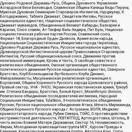
Духовно Родовой Державы Русь, Община Духовного Управления
Асгардской Веси Беловодья, Славянская Община Капища Веды Перуна,
Мужская Духовная Семинария Староверов-Инглингов, Нурджулар, К
Богодержавию, Таблиги Джамаат, Свидетели Иеговы, Русское
национальное единство, Национал-социалистическое общество,
Джамаат мувахидов, Объединенный Вилайат Кабарды, Балкарии и
Карачая, Союз славян, Ат-Такфир Валь-Хиджра, Пит Буль, Национал-
социалистическая рабочая партия России, Славянский союз,
Формат-18, Благородный Орден Дьявола, Армия воли народа,
Национальная Социалистическая Инициатива города Череповца,
Духовно-Родовая Держава Русь, Русское национальное единство,
Древнерусской Инглистической церкви Православных Староверов-
Инглингов, Русский общенациональный союз, Движение против
нелегальной иммиграции, Кровь и Честь, О свободе совести и о
религиозных объединениях, Омская организация общественного
политического движения Русское национальное единство, Северное
Братство, Клуб Болельщиков Футбольного Клуба Динамо,
Файзрахманисты, Мусульманская религиозная организация п.
Боровский, Община Коренного Русского народа Щелковского района,
Правый сектор, УНА - УНСО, Украинская повстанческая армия, Тризуб
им. Степана Бандеры, Братство, Белый Крест, Misanthropic division,
Религиозное объединение последователей инглиизма, Народная
Социальная Инициатива, TulaSkins, Этнополитическое объединение
Русские, Русское национальное объединение Атака, Мечеть Мирмамеда,
Община Коренного Русского народа г. Астрахани, ВОЛЯ, Меджлис
крымскотатарского народа, Рубеж Севера, ТОЙС, О противодействии
экстремистской деятельности, РЕВТАТПОД, Артподготовка, Штольц, В
честь иконы Божией Матери Державная, Сектор 16, Независимость,
Фирма, Молодежная правозащитная группа МПГ, Курсом Правды и
Единения, Каракольская инициативная группа, Автоград Крю, Союз