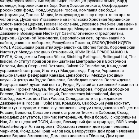
Форум русскоязычных европейцев, Немецко-русский обмен, Бард
колледж, Европейский выбор, Фонд Ходорковского, Оксфордский
российский фонд, Фонд Будущее России, Компания свободы
информации, Проект Медиа, Международное партнерство за права
человека, Духовное Управление Евангельских Христиан Украинской
Христианской Церкви, Новое Поколение, Духовное Учебное Заведение
Международный Библейский Колледж, Международное христианское
движение, Всемирный Институт Саентологических Предприятий,
Церковь Духовной Технологии, Европейская сеть организаций по
наблюдению за выборами, Республика Польша, СВОБОДНЫЙ ИДЕЛЬ-
УРАЛ, Ассоциация развития журналистики, IStories fonds, Королевский
Институт Международных Отношений, КРИМСЬКА ПРАВОЗАХИСНА
ГРУПА, Фонд имени Генриха Бёлля, Stichting Bellingcat, Bellingcat Ltd, The
Insider, Институт правовой инициативы Центральной и Восточной
Европы, Фонд Открытой Эстонии, Calvert 22 Foundation, Канадский
украинский конгресс, Институт Макдональда-Лорье, Украинская
национальная федерация Канады, Декабристы, Международный
научный центр им Вудро Вильсона, Свободная пресса, Возрождение,
Всеукраинский духовный центр , Риддл, Русский антивоенный комитет в
Швеции, Проект Медуза, Фонд Андрея Сахарова, Форум свободной
России, Лига Свободных Наций, Transparеncy International, Форум
Свободных Народов ПостРоссии, Солидарность с гражданским
движением в России – Solidarus, КрымSOS, Свободный университет,
Институт государственного управления, Форум гражданского общества
Россия, Беллона, Союз жителей островов Тисима и Хабомаи, Съезд
народных депутатов, Гринпис Интернешнл, Фонд борьбы с коррупцией
Инк, Завет церквей TCCN, Агора, Всемирный фонд природы, BDR Novaja
Gazeta-Europe, Алтай проект, Образовательный дом прав человека
Чернигов, Фонд Дом Прав Человека, Белорусский дом прав человека
имени Бориса Звозскова, Дом прав человека Тбилиси, Дом прав