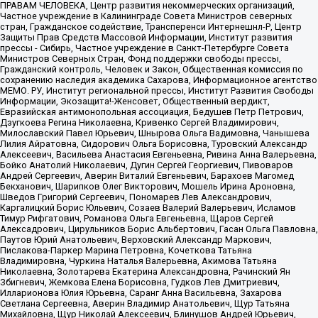
ПРАВАМ ЧЕЛОВЕКА, Центр развития некоммерческих организаций,
Частное учреждение в Калининграде Совета Министров северных
стран, Гражданское содействие, Трансперенси Интернешнл-Р, Центр
Защиты Прав Средств Массовой Информации, Институт развития
прессы - Сибирь, Частное учреждение в Санкт-Петербурге Совета
Министров Северных Стран, Фонд поддержки свободы прессы,
Гражданский контроль, Человек и Закон, Общественная комиссия по
сохранению наследия академика Сахарова, Информационное агентство
МЕМО. РУ, Институт региональной прессы, Институт Развития Свободы
Информации, Экозащита!-Женсовет, Общественный вердикт,
Евразийская антимонопольная ассоциация, Бедушев Петр Петрович,
Дзугкоева Регина Николаевна, Кривенко Сергей Владимирович,
Милославский Павел Юрьевич, Шнырова Ольга Вадимовна, Чанышева
Лилия Айратовна, Сидорович Ольга Борисовна, Туровский Александр
Алексеевич, Васильева Анастасия Евгеньевна, Ривина Анна Валерьевна,
Бойко Анатолий Николаевич, Дугин Сергей Георгиевич, Пивоваров
Андрей Сергеевич, Аверин Виталий Евгеньевич, Барахоев Магомед
Бекханович, Шарипков Олег Викторович, Мошель Ирина Ароновна,
Шведов Григорий Сергеевич, Пономарев Лев Александрович,
Каргалицкий Борис Юльевич, Созаев Валерий Валерьевич, Исламов
Тимур Рифгатович, Романова Ольга Евгеньевна, Щаров Сергей
Алексадрович, Цирульников Борис Альбертович, Гасан Ольга Павловна,
Паутов Юрий Анатольевич, Верховский Александр Маркович,
Пислакова-Паркер Марина Петровна, Кочеткова Татьяна
Владимировна, Чуркина Наталья Валерьевна, Акимова Татьяна
Николаевна, Золотарева Екатерина Александровна, Рачинский Ян
Збигневич, Жемкова Елена Борисовна, Гудков Лев Дмитриевич,
Илларионова Юлия Юрьевна, Саранг Анна Васильевна, Захарова
Светлана Сергеевна, Аверин Владимир Анатольевич, Щур Татьяна
Михайловна, Щур Николай Алексеевич, Блинушов Андрей Юрьевич,