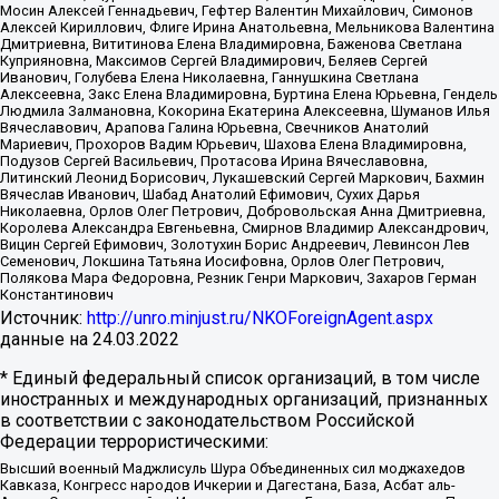
Мосин Алексей Геннадьевич, Гефтер Валентин Михайлович, Симонов
Алексей Кириллович, Флиге Ирина Анатольевна, Мельникова Валентина
Дмитриевна, Вититинова Елена Владимировна, Баженова Светлана
Куприяновна, Максимов Сергей Владимирович, Беляев Сергей
Иванович, Голубева Елена Николаевна, Ганнушкина Светлана
Алексеевна, Закс Елена Владимировна, Буртина Елена Юрьевна, Гендель
Людмила Залмановна, Кокорина Екатерина Алексеевна, Шуманов Илья
Вячеславович, Арапова Галина Юрьевна, Свечников Анатолий
Мариевич, Прохоров Вадим Юрьевич, Шахова Елена Владимировна,
Подузов Сергей Васильевич, Протасова Ирина Вячеславовна,
Литинский Леонид Борисович, Лукашевский Сергей Маркович, Бахмин
Вячеслав Иванович, Шабад Анатолий Ефимович, Сухих Дарья
Николаевна, Орлов Олег Петрович, Добровольская Анна Дмитриевна,
Королева Александра Евгеньевна, Смирнов Владимир Александрович,
Вицин Сергей Ефимович, Золотухин Борис Андреевич, Левинсон Лев
Семенович, Локшина Татьяна Иосифовна, Орлов Олег Петрович,
Полякова Мара Федоровна, Резник Генри Маркович, Захаров Герман
Константинович
Источник:
http://unro.minjust.ru/NKOForeignAgent.aspx
данные на
24.03.2022
* Единый федеральный список организаций, в том числе
иностранных и международных организаций, признанных
в соответствии с законодательством Российской
Федерации террористическими:
Высший военный Маджлисуль Шура Объединенных сил моджахедов
Кавказа, Конгресс народов Ичкерии и Дагестана, База, Асбат аль-