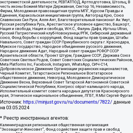
экстремистской деятельности, РЕВТАТПОД, Артподготовка, Штольц, В
честь иконы Божией Матери Державная, Сектор 16, Независимость,
Фирма, Молодежная правозащитная группа МПГ, Курсом Правды и
Единения, Каракольская инициативная группа, Автоград Крю, Союз
Славянских Сил Руси, Алля-Аят, Благотворительный пансионат Ак Умут,
Русская республика Русь, Арестантское уголовное единство, Башкорт,
Нация и свобода, Нация и свобода, W.H.С., Фалунь Дафа, Иртыш Ultras,
Русский Патриотический клуб-Новокузнецк/РПК, Сибирский державный
союз, Фонд борьбы с коррупцией, Фонд защиты прав граждан, Штабы
Навального, Совет граждан СССР Прикубанского округа г. Краснодара,
Мужское государство, Народное объединение русского движения,
Народное движение Адат, Народный совет граждан РСФСР СССР
Архангельской области, Проект Штурм, Граждане СССР, Держава Союз
Советских Светлых Родов, Совет Советских Социалистических Районов,
Meta Platforms Inc, Facebook, Instagram, WhatsApp, СИЧ-С14,
Добровольческое Движение Организации украинских националистов,
Черный Комитет, Татарстанское Региональное Всетатарское
общественное движение, Невоград, Молодежное Демократическое
Движение Весна, Верховный Совет Татарской Автономной Советской
Социалистической Республики, Конгресс ойрат-калмыцкого народа,
Исполнительный комитет совета народных депутатов Красноярского
края, Этническое национальное объединение, ЛГБТ, Я.МЫ Сергей Фургал
Источник:
https://minjust.gov.ru/ru/documents/7822/
данные
на
03.05.2024
* Реестр иностранных агентов:
Калининградская региональная общественная организация "Экозащита!-Женсовет", Фонд содействия защите прав и свобод граждан "Общественный вердикт", Фонд "Институт Развития Свободы Информации", Частное учреждение "Информационное агентство МЕМО. РУ", Региональная общественная организация "Общественная комиссия по сохранению наследия академика Сахарова", Фонд поддержки свободы прессы, Санкт-Петербургская общественная правозащитная организация "Гражданский контроль", Межрегиональная общественная организация "Информационно-просветительский центр "Мемориал", Региональный Фонд "Центр Защиты Прав Средств Массовой Информации", с 05.12.2023 Фонд "Центр Защиты Прав Средств массовой информации", Региональная общественная благотворительная организация помощи беженцам и мигрантам "Гражданское содействие", Негосударственное образовательное учреждение дополнительного профессионального образования (повышение квалификации) специалистов "АКАДЕМИЯ ПО ПРАВАМ ЧЕЛОВЕКА", Свердловская региональная общественная организация "Сутяжник", Автономная некоммерческая организация "Центр независимых социологических исследований", Союз общественных объединений "Российский исследовательский центр по правам человека", Региональное общественное учреждение научно-информационный центр "МЕМОРИАЛ", Некоммерческая организация "Фонд защиты гласности", Автономная некоммерческая организация "Институт прав человека", Городская общественная организация "Екатеринбургское общество "МЕМОРИАЛ", Городская общественная организация "Рязанское историко-просветительское и правозащитное общество "Мемориал" (Рязанский Мемориал), Челябинский региональный орган общественной самодеятельности – женское общественное объединение "Женщины Евразии", Челябинский региональный орган общественной самодеятельности "Уральская правозащитная группа", Фонд содействия защите здоровья и социальной справедливости имени Андрея Рылькова, Автономная Некоммерческая Организация "Аналитический Центр Юрия Левады", Автономная некоммерческая организация социальной поддержки населения "Проект Апрель", Региональная общественная организация помощи женщинам и детям, находящимся в кризисной ситуации "Информационно-методический центр "Анна", Фонд содействия развитию массовых коммуникаций и правовому просвещению "Так-так-Так", Фонд содействия устойчивому развитию "Серебряная тайга", Свердловский региональный общественный фонд социальных проектов "Новое время", "Idel.Реалии", Кавказ.Реалии, Крым.Реалии, Телеканал Настоящее Время, Татаро-башкирская служба Радио Свобода (Azatliq Radiosi), Радио Свободная Европа/Радио Свобода (PCE/PC), "Сибирь.Реалии", "Фактограф", Благотворительный фонд помощи осужденным и их семьям, Автономная некоммерческая организация "Институт глобализации и социальных движений", Фонд "В защиту прав заключенных", Частное учреждение "Центр поддержки и содействия развитию средств массовой информации", Пензенский региональный общественный благотворительный фонд "Гражданский союз", "Север.Реалии", Некоммерческая организация Фонд "Правовая инициатива", Общество с ограниченной ответственностью "Радио Свободная Европа/Радио Свобода", Чешское информационное агентство "MEDIUM-ORIENT", Красноярская региональная общественная организация "Мы против СПИДа", Камалягин Денис Николаевич, Маркелов Сергей Евгеньевич, Пономарев Лев Александрович, Савицкая Людмила Алексеевна, Автономная некоммерческая организация "Центр по работе с проблемой насилия "НАСИЛИЮ.НЕТ", Межрегиональный профессиональный союз работников здравоохранения "Альянс врачей", Юридическое лицо, зарегистрированное в Латвийской Республике, SIA "Medusa Project" (регистрационный номер 40103797863, дата регистрации 10.06.2014), Некоммерческая организация "Фонд по борьбе с коррупцией", Автономная некоммерческая организация "Институт права и публичной политики", Баданин Роман Сергеевич, Гликин Максим Александрович, Железнова Мария Михайловна, Лукьянова Юлия Сергеевна, Маетная Елизавета Витальевна, Маняхин Петр Борисович, Чуракова Ольга Владимировна, Ярош Юлия Петровна, Юридическое лицо "The Insider SIA", зарегистрированное в Риге, Латвийская Республика (дата регистрации 26.06.2015), являющееся администратором доменного имени интернет-издания "The Insider SIA", https://theins.ru, Постернак Алексей Евгеньевич, Рубин Михаил Аркадьевич, Анин Роман Александрович, Юридическое лицо Istories fonds, зарегистрированное в Латвийской Республике (регистрационный номер 50008295751, дата регистрации 24.02.2020), Великовский Дмитрий Александрович, Долинина Ирина Николаевна, Мароховская Алеся Алексеевна, Шлейнов Роман Юрьевич, Шмагун Олеся Валентиновна, Общество с ограниченной ответственностью "Альтаир 2021", Общество с ограниченной ответственностью "Вега 2021", Общество с ограниченной ответственностью "Главный редактор 2021", Общество с ограниченной ответственностью "Ромашки монолит", Важенков Артем Валерьевич, Ивановская областная общественная организация "Центр гендерных исследований", Гурман Юрий Альбертович, Медиапроект "ОВД-Инфо", Егоров Владимир Владимирович, Жилинский Владимир Александрович, Общество с ограниченной ответственностью "ЗП", Иванова София Юрьевна, Карезина Инна Павловна, Кильтау Екатерина Викторовна, Петров Алексей Викторович, Пискунов Сергей Евгеньевич, Смирнов Сергей Сергеевич, Тихонов Михаил Сергеевич, Общество с ограниченной ответственностью "ЖУРНАЛИСТ-ИНОСТРАННЫЙ АГЕНТ", Арапова Галина Юрьевна, Вольтская Татьяна Анатольевна, Американская компания "Mason G.E.S. Anonymous Foundation" (США), являющаяся владельцем интернет-издания https://mnews.world/, Компания "Stichting Bellingcat", зарегистрированная в Нидерландах (дата регистрации 11.07.2018), Захаров Андрей Вячеславович, Клепиковская Екатерина Дмитриевна, Общество с ограниченной ответственностью "МЕМО", Перл Роман Александрович, Симонов Евгений Алексеевич, Соловьева Елена Анатольевна, Сотников Даниил Владимирович, Сурначева Елизавета Дмитриевна, Автономная некоммерческая организация по защите прав человека и информированию населения "Якутия – Наше Мнение", Общество с ограниченной ответственностью "Москоу диджитал медиа", с 26.01.2023 Общество с ограниченной ответственностью "Чайка Белые сады", Ветошкина Валерия Валерьевна, Заговора Максим Александрович, Межрегиональное общественное движение "Российская ЛГБТ - сеть", Оленичев Максим Владимирович, Павлов Иван Юрьевич, Скворцова Елена Сергеевна, Общество с ограниченной ответственностью "Как бы инагент", Кочетков Игорь Викторович, Общество с ограниченной ответственностью "Честные выборы", Еланчик Олег Александрович, Общество с ограниченной ответственностью "Нобелевский призыв", Гималова Регина Эмилевна, Григорьев Андрей Валерьевич, Григорьева Алина Александровна, Ассоциация по содействию защите прав призывников, альтернативнослужащих и военнослужащих "Правозащитная группа "Гражданин.Армия.Право", Хисамова Регина Фаритовна, Автономная некоммерческая организация по реализации социально-правовых программ "Лилит", Дальневосточное общественное движение "Маяк", Санкт-Петербургская ЛГБТ-инициативная группа "Выход", Инициативная группа ЛГБТ+ "Реверс", Алексеев Андрей Викторович, Бекбулатова Таисия Львовна, Беляев Иван Михайлович, Владыкина Елена Сергеевна, Гельман Марат Александрович, Никульшина Вероника Юрьевна, Толоконникова Надежда Андреевна, Шендерович Виктор Анатольевич, Общество с ограниченной ответственностью "Данное сообщение", Общество с ограниченной ответственностью Издательский дом "Новая глава", Айнбиндер Александра Александровна, Московский комьюнити-центр для ЛГБТ+инициатив, Благотворительный фонд развития филантропии, Deutsche Welle (Германия, Kurt-Schumacher-Strasse 3, 53113 Bonn), Борзунова Мария Михайловна, Воробьев Виктор Викторович, Голубева Анна Львовна, Константинова Алла Михайловна, Малкова Ирина Владимировна, Мурадов Мурад Абдулгалимович, Осетинская Елизавета Николаевна, Понасенков Евгений Николаевич, Ганапольский Матвей Юрьевич, Киселев Евгений Алексеевич, Борухович Ирина Григорьевна, Дремин Иван Тимофеевич, Дубровский Дмитрий Викторович, Красноярская региональная общественная организация поддержки и развития альтернативных образовательных технологий и межкультурных коммуникаций "ИНТЕРРА", Маяковская Екатерина Алексеевна, Фейгин Марк Захарович, Филимонов Андрей Викторович, Дзугкоева Регина Николаевна, Доброхотов Роман Александрович, Дудь Юрий Александрович, Елкин Сергей Владимирович, Кругликов Кирилл Игоревич, Сабунаева Мария Леонидовна, Семенов Алексей Владимирович, Шаинян Карен Багратович, Шульман Екатерина Михайловна, Асафьев Артур Валерьевич, Вахштайн Виктор Семенович, Венедиктов Алексей Алексеевич, Лушникова Екатерина Евгеньевна, Волков Леонид Михайлович, Невзоров Александр Глебович, Пархоменко Сергей Борисович, Сироткин Ярослав Николаевич, Кара-Мурза Владимир Владимирович, Баранова Наталья Владимировна, Гозман Леонид Яковлевич, Кагарлицкий Борис Юльевич, Климарев Михаил Валерьевич, Милов Владимир Станиславович, Автономная некоммерческая организация Краснодарский центр современного искусства "Типография", Моргенштерн Алишер Тагирович, Соболь Любовь Эдуардовна, Общество с ограниченной ответственностью "ЛИЗА НОРМ", Каспаров Гарри Кимович, Ходорковский Михаил Борисович, Общество с ограниченной ответственностью "Апрельские тезисы", Данилович Ирина Брониславовна, Кашин Олег Владимирович, Петров Николай Владимирович, Пивоваров Алексей Владимирович, Соколов Михаил Владимирович, Цветкова Юлия Владимировна, Чичваркин Евгений Александрович, Комитет против пыток/Команда против пыток, Общество с ограниченной ответственностью "Первый научный", Общество с ограниченной ответственностью "Вертолет и ко", Белоцерковская Вероника Борисовна, Кац Максим Евгеньевич, Лазарева Татьяна Юрьевна, Шаведдинов Руслан Табризович, Яшин Илья Валерьевич, Общество с ограниченной ответственностью "Иноагент ААВ", Алешковский Дмитрий Петрович, Альбац Евгения Марковна, Быков Дмитрий Львович, Галямина Юлия Евгеньевна, Лойко Сергей Леонидович, Мартынов Кирилл Константинович, Медведев Сергей Александрович, Крашенинников Федор Геннадиевич, Гордеева Катерина Вл