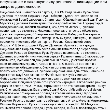
вступившее в законную силу решение о ликвидации или
запрете деятельности:
Национал-большевистская партия, ВЕК РА, Рада земли Кубанской
Духовно Родовой Державы Русь, Община Духовного Управления
Асгардской Веси Беловодья, Славянская Община Капища Веды Перуна,
Мужская Духовная Семинария Староверов-Инглингов, Нурджулар, К
Богодержавию, Таблиги Джамаат, Свидетели Иеговы, Русское
национальное единство, Национал-социалистическое общество,
Джамаат мувахидов, Объединенный Вилайат Кабарды, Балкарии и
Карачая, Союз славян, Ат-Такфир Валь-Хиджра, Пит Буль, Национал-
социалистическая рабочая партия России, Славянский союз,
Формат-18, Благородный Орден Дьявола, Армия воли народа,
Национальная Социалистическая Инициатива города Череповца,
Духовно-Родовая Держава Русь, Русское национальное единство,
Древнерусской Инглистической церкви Православных Староверов-
Инглингов, Русский общенациональный союз, Движение против
нелегальной иммиграции, Кровь и Честь, О свободе совести и о
религиозных объединениях, Омская организация общественного
политического движения Русское национальное единство, Северное
Братство, Клуб Болельщиков Футбольного Клуба Динамо,
Файзрахманисты, Мусульманская религиозная организация п.
Боровский, Община Коренного Русского народа Щелковского района,
Правый сектор, УНА - УНСО, Украинская повстанческая армия, Тризуб
им. Степана Бандеры, Братство, Белый Крест, Misanthropic division,
Религиозное объединение последователей инглиизма, Народная
Социальная Инициатива, TulaSkins, Этнополитическое объединение
Русские, Русское национальное объединение Атака, Мечеть Мирмамеда,
Община Коренного Русского народа г. Астрахани, ВОЛЯ, Меджлис
крымскотатарского народа, Рубеж Севера, ТОЙС, О противодействии