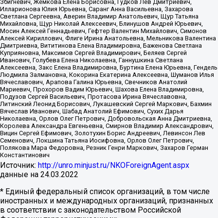
Збигневич, Жемкова Елена Борисовна, Гудков Лев Дмитриевич,
Илларионова Юлия Юрьевна, Саранг Анна Васильевна, Захарова
Светлана Сергеевна, Аверин Владимир Анатольевич, Щур Татьяна
Михайловна, Щур Николай Алексеевич, Блинушов Андрей Юрьевич,
Мосин Алексей Геннадьевич, Гефтер Валентин Михайлович, Симонов
Алексей Кириллович, Флиге Ирина Анатольевна, Мельникова Валентина
Дмитриевна, Вититинова Елена Владимировна, Баженова Светлана
Куприяновна, Максимов Сергей Владимирович, Беляев Сергей
Иванович, Голубева Елена Николаевна, Ганнушкина Светлана
Алексеевна, Закс Елена Владимировна, Буртина Елена Юрьевна, Гендель
Людмила Залмановна, Кокорина Екатерина Алексеевна, Шуманов Илья
Вячеславович, Арапова Галина Юрьевна, Свечников Анатолий
Мариевич, Прохоров Вадим Юрьевич, Шахова Елена Владимировна,
Подузов Сергей Васильевич, Протасова Ирина Вячеславовна,
Литинский Леонид Борисович, Лукашевский Сергей Маркович, Бахмин
Вячеслав Иванович, Шабад Анатолий Ефимович, Сухих Дарья
Николаевна, Орлов Олег Петрович, Добровольская Анна Дмитриевна,
Королева Александра Евгеньевна, Смирнов Владимир Александрович,
Вицин Сергей Ефимович, Золотухин Борис Андреевич, Левинсон Лев
Семенович, Локшина Татьяна Иосифовна, Орлов Олег Петрович,
Полякова Мара Федоровна, Резник Генри Маркович, Захаров Герман
Константинович
Источник:
http://unro.minjust.ru/NKOForeignAgent.aspx
данные на
24.03.2022
* Единый федеральный список организаций, в том числе
иностранных и международных организаций, признанных
в соответствии с законодательством Российской