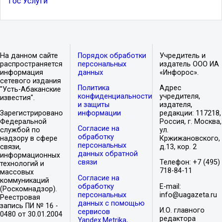
Гос Услуги
На данном сайте
Порядок обработки
Учредитель и
распространяется
персональных
издатель ООО ИА
информация
данных
«Инфорос».
сетевого издания
Политика
Адрес
"Усть-Абаканские
конфиденциальности
учредителя,
известия".
и защиты
издателя,
Зарегистрировано
информации
редакции: 117218,
Федеральной
Россия, г. Москва,
Согласие на
службой по
ул.
обработку
надзору в сфере
Кржижановского,
персональных
связи,
д.13, кор. 2
данных обратной
информационных
связи
Телефон: +7 (495)
технологий и
718-84-11
массовых
Согласие на
коммуникаций
обработку
E-mail:
(Роскомнадзор).
персональных
info@uagazeta.ru
Реестровая
данных с помощью
запись ПИ № 16 -
И.О. главного
сервисов
0480 от 30.01.2004
редактора
Yandex.Metrika,