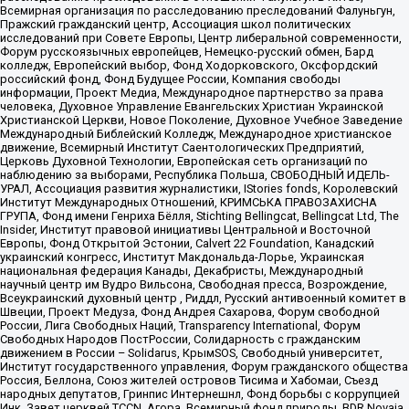
Всемирная организация по расследованию преследований Фалуньгун,
Пражский гражданский центр, Ассоциация школ политических
исследований при Совете Европы, Центр либеральной современности,
Форум русскоязычных европейцев, Немецко-русский обмен, Бард
колледж, Европейский выбор, Фонд Ходорковского, Оксфордский
российский фонд, Фонд Будущее России, Компания свободы
информации, Проект Медиа, Международное партнерство за права
человека, Духовное Управление Евангельских Христиан Украинской
Христианской Церкви, Новое Поколение, Духовное Учебное Заведение
Международный Библейский Колледж, Международное христианское
движение, Всемирный Институт Саентологических Предприятий,
Церковь Духовной Технологии, Европейская сеть организаций по
наблюдению за выборами, Республика Польша, СВОБОДНЫЙ ИДЕЛЬ-
УРАЛ, Ассоциация развития журналистики, IStories fonds, Королевский
Институт Международных Отношений, КРИМСЬКА ПРАВОЗАХИСНА
ГРУПА, Фонд имени Генриха Бёлля, Stichting Bellingcat, Bellingcat Ltd, The
Insider, Институт правовой инициативы Центральной и Восточной
Европы, Фонд Открытой Эстонии, Calvert 22 Foundation, Канадский
украинский конгресс, Институт Макдональда-Лорье, Украинская
национальная федерация Канады, Декабристы, Международный
научный центр им Вудро Вильсона, Свободная пресса, Возрождение,
Всеукраинский духовный центр , Риддл, Русский антивоенный комитет в
Швеции, Проект Медуза, Фонд Андрея Сахарова, Форум свободной
России, Лига Свободных Наций, Transparеncy International, Форум
Свободных Народов ПостРоссии, Солидарность с гражданским
движением в России – Solidarus, КрымSOS, Свободный университет,
Институт государственного управления, Форум гражданского общества
Россия, Беллона, Союз жителей островов Тисима и Хабомаи, Съезд
народных депутатов, Гринпис Интернешнл, Фонд борьбы с коррупцией
Инк, Завет церквей TCCN, Агора, Всемирный фонд природы, BDR Novaja