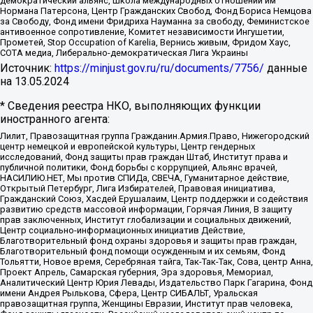
демократический альянс, Школа международных отношений им
Нормана Патерсона, Центр Гражданских Свобод, Фонд Бориса Немцова
за Свободу, Фонд имени Фридриха Науманна за свободу, Феминистское
антивоенное сопротивление, Комитет независимости Ингушетии,
Прометей, Stop Occupation of Karelia, Вернись живым, Фридом Хаус,
СОТА медиа, Либерально-демократическая Лига Украины
Источник:
https://minjust.gov.ru/ru/documents/7756/
данные
на
13.05.2024
* Сведения реестра НКО, выполняющих функции
иностранного агента:
Лилит, Правозащитная группа Гражданин.Армия.Право, Нижегородский
центр немецкой и европейской культуры, Центр гендерных
исследований, Фонд защиты прав граждан Штаб, Институт права и
публичной политики, Фонд борьбы с коррупцией, Альянс врачей,
НАСИЛИЮ.НЕТ, Мы против СПИДа, СВЕЧА, Гуманитарное действие,
Открытый Петербург, Лига Избирателей, Правовая инициатива,
Гражданский Союз, Хасдей Ерушалаим, Центр поддержки и содействия
развитию средств массовой информации, Горячая Линия, В защиту
прав заключенных, Институт глобализации и социальных движений,
Центр социально-информационных инициатив Действие,
Благотворительный фонд охраны здоровья и защиты прав граждан,
Благотворительный фонд помощи осужденным и их семьям, Фонд
Тольятти, Новое время, Серебряная тайга, Так-Так-Так, Сова, центр Анна,
Проект Апрель, Самарская губерния, Эра здоровья, Мемориал,
Аналитический Центр Юрия Левады, Издательство Парк Гагарина, Фонд
имени Андрея Рылькова, Сфера, Центр СИБАЛЬТ, Уральская
правозащитная группа, Женщины Евразии, Институт прав человека,