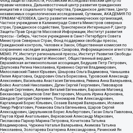
Фонд защиты гласности, Российский исследовательский центр по
правам человека, Дальневосточный центр развития гражданских
инициатив и социального партнерства, Гражданское действие, Центр
независимых социологических исследований, Сутяжник, АКАДЕМИЯ ПО
ПРАВАМ ЧЕЛОВЕКА, Центр развития некоммерческих организаций,
Частное учреждение в Калининграде Совета Министров северных
стран, Гражданское содействие, Трансперенси Интернешнл-Р, Центр
Защиты Прав Средств Массовой Информации, Институт развития
прессы - Сибирь, Частное учреждение в Санкт-Петербурге Совета
Министров Северных Стран, Фонд поддержки свободы прессы,
Гражданский контроль, Человек и Закон, Общественная комиссия по
сохранению наследия академика Сахарова, Информационное агентство
МЕМО. РУ, Институт региональной прессы, Институт Развития Свободы
Информации, Экозащита!-Женсовет, Общественный вердикт,
Евразийская антимонопольная ассоциация, Бедушев Петр Петрович,
Дзугкоева Регина Николаевна, Кривенко Сергей Владимирович,
Милославский Павел Юрьевич, Шнырова Ольга Вадимовна, Чанышева
Лилия Айратовна, Сидорович Ольга Борисовна, Туровский Александр
Алексеевич, Васильева Анастасия Евгеньевна, Ривина Анна Валерьевна,
Бойко Анатолий Николаевич, Дугин Сергей Георгиевич, Пивоваров
Андрей Сергеевич, Аверин Виталий Евгеньевич, Барахоев Магомед
Бекханович, Шарипков Олег Викторович, Мошель Ирина Ароновна,
Шведов Григорий Сергеевич, Пономарев Лев Александрович,
Каргалицкий Борис Юльевич, Созаев Валерий Валерьевич, Исламов
Тимур Рифгатович, Романова Ольга Евгеньевна, Щаров Сергей
Алексадрович, Цирульников Борис Альбертович, Гасан Ольга Павловна,
Паутов Юрий Анатольевич, Верховский Александр Маркович,
Пислакова-Паркер Марина Петровна, Кочеткова Татьяна
Владимировна, Чуркина Наталья Валерьевна, Акимова Татьяна
Николаевна, Золотарева Екатерина Александровна, Рачинский Ян