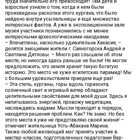
труда значительно его превосходит! Там дети и
взрослые узнали о том, когда и кем были
произведены раскопки этого кургана, что было
найдено внутри усыпальницы и ещё множество
интересных фактов. А уже в экспозиционном зале
музея участники познакомились с не менее
интересными археологическими находками.
– Впечатлены, насколько удивительна Хакасия, –
делятся эмоциями жители г. Саяногорска Андрей и
Светлана Дятловы. – Много раз слышали об этом
месте, но никогда здесь раньше не были! Не могли
предположить, что земля хранит такую богатую
историю. Это место не хуже египетских пирамид! Мы
с большим удовольствием приедем ещё раз!
– Эта степь, курганы, горы вдоль горизонта,
солнечный свет и игривый ветер обладают
целительными свойствами для моей души. Здесь я
напитываюсь энергией, провожу медитации,
наслаждаясь видами. Мысли приходят в порядок,
находятся решения проблем. Как? Не знаю. Но без
этого места я уже не представляю своей жизни! –
отмечает жительница Усть-Абакана Марина.
Также любой желающий мог принять участие в
мастер-классах, подготовленных педагогами Вер-