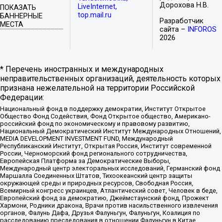
Дорохова Н.В.
LiveInternet,
ПОКАЗАТЬ
top.mail.ru
БАННЕРНЫЕ
Разработчик
МЕСТА
сайта –
INFOROS
2026
* Перечень иностранных и международных
неправительственных организаций, деятельность которых
признана нежелательной на территории Российской
Федерации:
Национальный фонд в поддержку демократии, Институт Открытое
Общество Фонд Содействия, Фонд Открытое общество, Американо-
российский фонд по экономическому и правовому развитию,
Национальный Демократический Институт Международных Отношений,
MEDIA DEVELOPMENT INVESTMENT FUND, Международный
Республиканский Институт, Открытая Россия, Институт современной
России, Черноморский фонд регионального сотрудничества,
Европейская Платформа за Демократические Выборы,
Международный центр электоральных исследований, Германский фонд
Маршалла Соединенных Штатов, Тихоокеанский центр защиты
окружающей среды и природных ресурсов, Свободная Россия,
Всемирный конгресс украинцев, Атлантический совет, Человек в беде,
Европейский фонд за демократию, Джеймстаунский фонд, Прожект
Хармони, Родники дракона, Врачи против насильственного извлечения
органов, Фалунь Дафа, Друзья Фалуньгун, Фалуньгун, Коалиция по
расследованию преследования в отношении Фалуньгун в Китае,