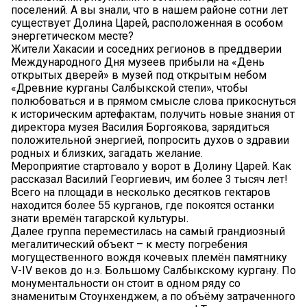
поселений. А вы знали, что в нашем районе сотни лет
существует Долина Царей, расположенная в особом
энергетическом месте?
Жители Хакасии и соседних регионов в преддверии
Международного Дня музеев прибыли на «День
открытых дверей» в музей под открытым небом
«Древние курганы Салбыкской степи», чтобы
полюбоваться и в прямом смысле слова прикоснуться
к историческим артефактам, получить новые знания от
директора музея Василия Боргоякова, зарядиться
положительной энергией, попросить духов о здравии
родных и близких, загадать желание.
Мероприятие стартовало у ворот в Долину Царей. Как
рассказал Василий Георгиевич, им более 3 тысяч лет!
Всего на площади в несколько десятков гектаров
находится более 55 курганов, где покоятся останки
знати времён тагарской культуры.
Далее группа переместилась на самый грандиозный
мегалитический объект – к месту погребения
могущественного вождя кочевых племён памятнику
V-IV веков до н.э. Большому Салбыкскому кургану. По
монументальности он стоит в одном ряду со
знаменитым Стоунхенджем, а по объёму затраченного