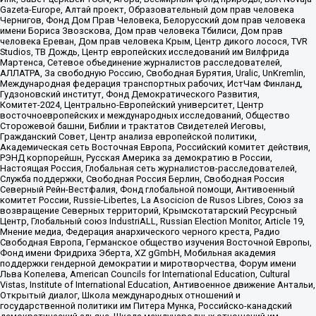
Gazeta-Europe, Алтай проект, Образовательный дом прав человека
Чернигов, Фонд Дом Прав Человека, Белорусский дом прав человека
имени Бориса Звозскова, Дом прав человека Тбилиси, Дом прав
человека Ереван, Дом прав человека Крым, Центр дикого лосося, TVR
Studios, ТВ Дождь, Центр европейских исследований им Вилфрида
Мартенса, Сетевое объединение журналистов расследователей,
АЛЛАТРА, За свободную Россию, Свободная Бурятия, Uralic, UnKremlin,
Международная федерация транспортных рабочих, ИстЧам Финланд,
Гудзоновский институт, Фонд Демократического Развития,
Комитет-2024, Центрально-Европейский университет, Центр
восточноевропейских и международных исследований, Общество
Сторожевой башни, Библии и трактатов Свидетелей Иеговы,
Гражданский Совет, Центр анализа европейской политики,
Академическая сеть Восточная Европа, Российский комитет действия,
РЭНД корпорейшн, Русская Америка за демократию в России,
Настоящая Россия, Глобальная сеть журналистов-расследователей,
Служба поддержки, Свободная Россия Берлин, Свободная Россия
Северный Рейн-Вестфалия, Фонд глобальной помощи, Антивоенный
комитет России, Russie-Libertes, La Asocicion de Rusos Libres, Союз за
возвращение Северных территорий, Крымскотатарский Ресурсный
Центр, Глобальный союз IndustriALL, Russian Election Monitor, Article 19,
Мнение медиа, Федерация анархического черного креста, Радио
Свободная Европа, Германское общество изучения Восточной Европы,
Фонд имени Фридриха Эберта, XZ gGmbH, Мобильная академия
поддержки гендерной демократии и миротворчества, Форум имени
Льва Копелева, American Councils for International Education, Cultural
Vistas, Institute of International Education, Антивоенное движение Антальи,
Открытый диалог, Школа международных отношений и
государственной политики им Питера Мунка, Российско-канадский