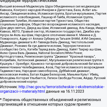
Федерации террористическими:
Высший военный Маджлисуль Шура Объединенных сил моджахедов
Кавказа, Конгресс народов Ичкерии и Дагестана, База, Асбат аль-
Ансар, Священная война, Исламская группа, Братья-мусульмане, Партия
исламского освобождения, Лашкар-И-Тайба, Исламская группа,
Движение Талибан, Исламская партия Туркестана, Общество
социальных реформ, Общество возрождения исламского наследия,
Дом двух святых, Джунд аш-Шам, Исламский джихад, Аль-Каида, Имарат
Кавказ, АБТО, Правый сектор, Исламское государство, Джабха аль-
Нусра ли-Ахль аш-Шам, Народное ополчение имени К. Минина и Д.
Пожарского, Аджр от Аллаха Субхану уа Тагьаля SHAM, АУМ Синрике,
Муджахеды джамаата Ат-Тавхида Валь-Джихад, Чистопольский
Джамаат, Рохнамо ба суи давлати исломи, Террористическое
сообщество Сеть, Катиба Таухид валь-Джихад, Хайят Тахрир аш-Шам,
Ахлю Сунна Валь Джамаа, National Socialism/White Power,
Артподготовка, Религиозная группа “Джамаат “Красный пахарь”,
Колумбайн, Хатлонский джамаат, Мусульманская религиозная группа п.
Кушкуль г. Оренбург, Крымско-татарский добровольческий батальон
имени Номана Челебиджихана, Азов, Партия исламского возрождения
Таджикистана, Народная самооборона, Дуббайский джамаат,
московская ячейка, Батал-Хаджи Белхороев, Маньяки Культ Убийц,
Молодёжь Которая Улыбается, Легион Свобода России, Айдар, Русский
добровольческий корпус
Источник:
http://nac.gov.ru/terroristicheskie-i-ekstremistskie-
organizacii-i-materialy.html
данные на
16.11.2023
* Перечень общественных объединений и религиозных
организаций в отношении которых судом принято