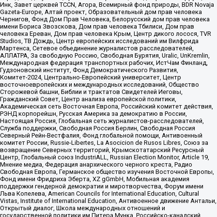
Инк, Завет церквей TCCN, Агора, Всемирный фонд природы, BDR Novaja
Gazeta-Europe, Алтай проект, Образовательный дом прав человека
Чернигов, Фонд Дом Прав Человека, Белорусский дом прав человека
имени Бориса Звозскова, Дом прав человека Тбилиси, Дом прав
человека Ереван, Дом прав человека Крым, Центр дикого лосося, TVR
Studios, ТВ Дождь, Центр европейских исследований им Вилфрида
Мартенса, Сетевое объединение журналистов расследователей,
АЛЛАТРА, За свободную Россию, Свободная Бурятия, Uralic, UnKremlin,
Международная федерация транспортных рабочих, ИстЧам Финланд,
Гудзоновский институт, Фонд Демократического Развития,
Комитет-2024, Центрально-Европейский университет, Центр
восточноевропейских и международных исследований, Общество
Сторожевой башни, Библии и трактатов Свидетелей Иеговы,
Гражданский Совет, Центр анализа европейской политики,
Академическая сеть Восточная Европа, Российский комитет действия,
РЭНД корпорейшн, Русская Америка за демократию в России,
Настоящая Россия, Глобальная сеть журналистов-расследователей,
Служба поддержки, Свободная Россия Берлин, Свободная Россия
Северный Рейн-Вестфалия, Фонд глобальной помощи, Антивоенный
комитет России, Russie-Libertes, La Asocicion de Rusos Libres, Союз за
возвращение Северных территорий, Крымскотатарский Ресурсный
Центр, Глобальный союз IndustriALL, Russian Election Monitor, Article 19,
Мнение медиа, Федерация анархического черного креста, Радио
Свободная Европа, Германское общество изучения Восточной Европы,
Фонд имени Фридриха Эберта, XZ gGmbH, Мобильная академия
поддержки гендерной демократии и миротворчества, Форум имени
Льва Копелева, American Councils for International Education, Cultural
Vistas, Institute of International Education, Антивоенное движение Антальи,
Открытый диалог, Школа международных отношений и
государственной политики им Питера Мунка, Российско-канадский