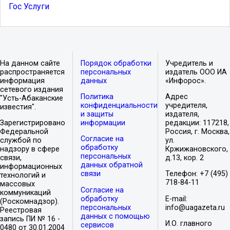
Гос Услуги
На данном сайте
Порядок обработки
Учредитель и
распространяется
персональных
издатель ООО ИА
информация
данных
«Инфорос».
сетевого издания
Политика
Адрес
"Усть-Абаканские
конфиденциальности
учредителя,
известия".
и защиты
издателя,
Зарегистрировано
информации
редакции: 117218,
Федеральной
Россия, г. Москва,
Согласие на
службой по
ул.
обработку
надзору в сфере
Кржижановского,
персональных
связи,
д.13, кор. 2
данных обратной
информационных
связи
Телефон: +7 (495)
технологий и
718-84-11
массовых
Согласие на
коммуникаций
обработку
E-mail:
(Роскомнадзор).
персональных
info@uagazeta.ru
Реестровая
данных с помощью
запись ПИ № 16 -
И.О. главного
сервисов
0480 от 30.01.2004