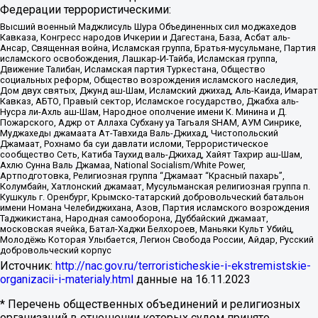
Федерации террористическими:
Высший военный Маджлисуль Шура Объединенных сил моджахедов
Кавказа, Конгресс народов Ичкерии и Дагестана, База, Асбат аль-
Ансар, Священная война, Исламская группа, Братья-мусульмане, Партия
исламского освобождения, Лашкар-И-Тайба, Исламская группа,
Движение Талибан, Исламская партия Туркестана, Общество
социальных реформ, Общество возрождения исламского наследия,
Дом двух святых, Джунд аш-Шам, Исламский джихад, Аль-Каида, Имарат
Кавказ, АБТО, Правый сектор, Исламское государство, Джабха аль-
Нусра ли-Ахль аш-Шам, Народное ополчение имени К. Минина и Д.
Пожарского, Аджр от Аллаха Субхану уа Тагьаля SHAM, АУМ Синрике,
Муджахеды джамаата Ат-Тавхида Валь-Джихад, Чистопольский
Джамаат, Рохнамо ба суи давлати исломи, Террористическое
сообщество Сеть, Катиба Таухид валь-Джихад, Хайят Тахрир аш-Шам,
Ахлю Сунна Валь Джамаа, National Socialism/White Power,
Артподготовка, Религиозная группа “Джамаат “Красный пахарь”,
Колумбайн, Хатлонский джамаат, Мусульманская религиозная группа п.
Кушкуль г. Оренбург, Крымско-татарский добровольческий батальон
имени Номана Челебиджихана, Азов, Партия исламского возрождения
Таджикистана, Народная самооборона, Дуббайский джамаат,
московская ячейка, Батал-Хаджи Белхороев, Маньяки Культ Убийц,
Молодёжь Которая Улыбается, Легион Свобода России, Айдар, Русский
добровольческий корпус
Источник:
http://nac.gov.ru/terroristicheskie-i-ekstremistskie-
organizacii-i-materialy.html
данные на
16.11.2023
* Перечень общественных объединений и религиозных
организаций в отношении которых судом принято