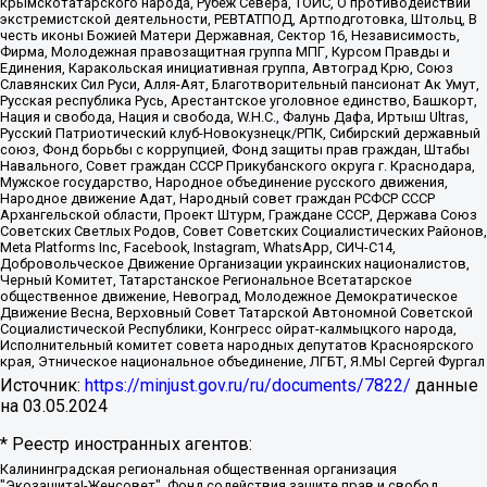
крымскотатарского народа, Рубеж Севера, ТОЙС, О противодействии
экстремистской деятельности, РЕВТАТПОД, Артподготовка, Штольц, В
честь иконы Божией Матери Державная, Сектор 16, Независимость,
Фирма, Молодежная правозащитная группа МПГ, Курсом Правды и
Единения, Каракольская инициативная группа, Автоград Крю, Союз
Славянских Сил Руси, Алля-Аят, Благотворительный пансионат Ак Умут,
Русская республика Русь, Арестантское уголовное единство, Башкорт,
Нация и свобода, Нация и свобода, W.H.С., Фалунь Дафа, Иртыш Ultras,
Русский Патриотический клуб-Новокузнецк/РПК, Сибирский державный
союз, Фонд борьбы с коррупцией, Фонд защиты прав граждан, Штабы
Навального, Совет граждан СССР Прикубанского округа г. Краснодара,
Мужское государство, Народное объединение русского движения,
Народное движение Адат, Народный совет граждан РСФСР СССР
Архангельской области, Проект Штурм, Граждане СССР, Держава Союз
Советских Светлых Родов, Совет Советских Социалистических Районов,
Meta Platforms Inc, Facebook, Instagram, WhatsApp, СИЧ-С14,
Добровольческое Движение Организации украинских националистов,
Черный Комитет, Татарстанское Региональное Всетатарское
общественное движение, Невоград, Молодежное Демократическое
Движение Весна, Верховный Совет Татарской Автономной Советской
Социалистической Республики, Конгресс ойрат-калмыцкого народа,
Исполнительный комитет совета народных депутатов Красноярского
края, Этническое национальное объединение, ЛГБТ, Я.МЫ Сергей Фургал
Источник:
https://minjust.gov.ru/ru/documents/7822/
данные
на
03.05.2024
* Реестр иностранных агентов:
Калининградская региональная общественная организация "Экозащита!-Женсовет", Фонд содействия защите прав и свобод граждан "Общественный вердикт", Фонд "Институт Развития Свободы Информации", Частное учреждение "Информационное агентство МЕМО. РУ", Региональная общественная организация "Общественная комиссия по сохранению наследия академика Сахарова", Фонд поддержки свободы прессы, Санкт-Петербургская общественная правозащитная организация "Гражданский контроль", Межрегиональная общественная организация "Информационно-просветительский центр "Мемориал", Региональный Фонд "Центр Защиты Прав Средств Массовой Информации", с 05.12.2023 Фонд "Центр Защиты Прав Средств массовой информации", Региональная общественная благотворительная организация помощи беженцам и мигрантам "Гражданское содействие", Негосударственное образовательное учреждение дополнительного профессионального образования (повышение квалификации) специалистов "АКАДЕМИЯ ПО ПРАВАМ ЧЕЛОВЕКА", Свердловская региональная общественная организация "Сутяжник", Автономная некоммерческая организация "Центр независимых социологических исследований", Союз общественных объединений "Российский исследовательский центр по правам человека", Региональное общественное учреждение научно-информационный центр "МЕМОРИАЛ", Некоммерческая организация "Фонд защиты гласности", Автономная некоммерческая организация "Институт прав человека", Городская общественная организация "Екатеринбургское общество "МЕМОРИАЛ", Городская общественная организация "Рязанское историко-просветительское и правозащитное общество "Мемориал" (Рязанский Мемориал), Челябинский региональный орган общественной самодеятельности – женское общественное объединение "Женщины Евразии", Челябинский региональный орган общественной самодеятельности "Уральская правозащитная группа", Фонд содействия защите здоровья и социальной справедливости имени Андрея Рылькова, Автономная Некоммерческая Организация "Аналитический Центр Юрия Левады", Автономная некоммерческая организация социальной поддержки населения "Проект Апрель", Региональная общественная организация помощи женщинам и детям, находящимся в кризисной ситуации "Информационно-методический центр "Анна", Фонд содействия развитию массовых коммуникаций и правовому просвещению "Так-так-Так", Фонд содействия устойчивому развитию "Серебряная тайга", Свердловский региональный общественный фонд социальных проектов "Новое время", "Idel.Реалии", Кавказ.Реалии, Крым.Реалии, Телеканал Настоящее Время, Татаро-башкирская служба Радио Свобода (Azatliq Radiosi), Радио Свободная Европа/Радио Свобода (PCE/PC), "Сибирь.Реалии", "Фактограф", Благотворительный фонд помощи осужденным и их семьям, Автономная некоммерческая организация "Институт глобализации и социальных движений", Фонд "В защиту прав заключенных", Частное учреждение "Центр поддержки и содействия развитию средств массовой информации", Пензенский региональный общественный благотворительный фонд "Гражданский союз", "Север.Реалии", Некоммерческая организация Фонд "Правовая инициатива", Общество с ограниченной ответственностью "Радио Свободная Европа/Радио Свобода", Чешское информационное агентство "MEDIUM-ORIENT", Красноярская региональная общественная организация "Мы против СПИДа", Камалягин Денис Николаевич, Маркелов Сергей Евгеньевич, Пономарев Лев Александрович, Савицкая Людмила Алексеевна, Автономная некоммерческая организация "Центр по работе с проблемой насилия "НАСИЛИЮ.НЕТ", Межрегиональный профессиональный союз работников здравоохранения "Альянс врачей", Юридическое лицо, зарегистрированное в Латвийской Республике, SIA "Medusa Project" (регистрационный номер 40103797863, дата регистрации 10.06.2014), Некоммерческая организация "Фонд по борьбе с коррупцией", Автономная некоммерческая организация "Институт права и публичной политики", Баданин Роман Сергеевич, Гликин Максим Александрович, Железнова Мария Михайловна, Лукьянова Юлия Сергеевна, Маетная Елизавета Витальевна, Маняхин Петр Борисович, Чуракова Ольга Владимировна, Ярош Юлия Петровна, Юридическое лицо "The Insider SIA", зарегистрированное в Риге, Латвийская Республика (дата регистрации 26.06.2015), являющееся администратором доменного имени интернет-издания "The Insider SIA", https://theins.ru, Постернак Алексей Евгеньевич, Рубин Михаил Аркадьевич, Анин Роман Александрович, Юридическое лицо Istories fonds, зарегистрированное в Латвийской Республике (регистрационный номер 50008295751, дата регистрации 24.02.2020), Великовский Дмитрий Александрович, Долинина Ирина Николаевна, Мароховская Алеся Алексеевна, Шлейнов Роман Юрьевич, Шмагун Олеся Валентиновна, Общество с ограниченной ответственностью "Альтаир 2021", Общество с ограниченной ответственностью "Вега 2021", Общество с ограниченной ответственностью "Главный редактор 2021", Общество с ограниченной ответственностью "Ромашки монолит", Важенков Артем Валерьевич, Ивановская областная общественная организация "Центр гендерных исследований", Гурман Юрий Альбертович, Медиапроект "ОВД-Инфо", Егоров Владимир Владимирович, Жилинский Владимир Александрович, Общество с ограниченной ответственностью "ЗП", Иванова София Юрьевна, Карезина Инна Павловна, Кильтау Екатерина Викторовна, Петров Алексей Викторович, Пискунов Сергей Евгеньевич, Смирнов Сергей Сергеевич, Тихонов Михаил Сергеевич, Общество с ограниченной ответственностью "ЖУРНАЛИСТ-ИНОСТРАННЫЙ АГЕНТ", Арапова Галина Юрьевна, Вольтская Татьяна Анатольевна, Американская компания "Mason G.E.S. Anonymous Foundation" (США), являющаяся владельцем интернет-издания https://mnews.world/, Компания "Stichting Bellingcat", зарегистрированная в Нидерландах (дата регистрации 11.07.2018), Захаров Андрей Вячеславович, Клепиковская Екатерина Дмитриевна, Общество с ограниченной ответственностью "МЕМО", Перл Роман Александрович, Симонов Евгений Алексеевич, Соловьева Елена Анатольевна, Сотников Даниил Владимирович, Сурначева Елизавета Дмитриевна, Автономная некоммерческая организация по защите прав человека и информированию населения "Якутия – Наше Мнение", Общество с ограниченной ответственностью "Москоу диджитал медиа", с 26.01.2023 Общество с ограниченной ответственностью "Чайка Белые сады", Ветошкина Валерия Валерьевна, Заговора Максим Александрович, Межрегиональное общественное движение "Российская ЛГБТ - сеть", Оленичев Максим Владимирович, Павлов Иван Юрьевич, Скворцова Елена Сергеевна, Общество с ограниченной ответственностью "Как бы инагент", Кочетков Игорь Викторович, Общество с ограниченной ответственностью "Честные выборы", Еланчик Олег Александрович, Общество с ограниченной ответственностью "Нобелевский призыв", Гималова Регина Эмилевна, Григорьев Андрей Валерьевич, Григорьева Алина Александровна, Ассоциация по содействию защите прав призывников, альтернативнослужащих и военнослужащих "Правозащитная группа "Гражданин.Армия.Право", Хисамова Регина Фаритовна, Автономная некоммерческая организация по реализации социально-правовых программ "Лилит", Дальневосточное общественное движение "Маяк", Санкт-Петербургская ЛГБТ-инициативная группа "Выход", Инициативная группа ЛГБТ+ "Реверс", Алексеев Андрей Викторович, Бекбулатова Таисия Львовна, Беляев Иван Михайлович, Владыкина Елена Сергеевна, Гельман Марат Александрович, Никульшина Вероника Юрьевна, Толоконникова Надежда Андреевна, Шендерович Виктор Анатольевич, Общество с ограниченной ответственностью "Данное сообщение", Общество с ограниченной ответственностью Издательский дом "Новая глава", Айнбиндер Александра Александровна, Московский комьюнити-центр для ЛГБТ+инициатив, Благотворительный фонд развития филантропии, Deutsche Welle (Германия, Kurt-Schumacher-Strasse 3, 53113 Bonn), Борзунова Мария Михайловна, Воробьев Виктор Викторович, Голубева Анна Львовна, Константинова Алла Михайловна, Малкова Ирина Владимировна, Мурадов Мурад Абдулгалимович, Осетинская Елизавета Николаевна, Понасенков Евгений Николаевич, Ганапольский Матвей Юрьевич, Киселев Евгений Алексеевич, Борухович Ирина Григорьевна, Дремин Иван Тимофеевич, Дубровский Дмитрий Викторович, Красноярская региональная общественная организация поддержки и развития альтернативных образовательных технологий и межкультурных коммуникаций "ИНТЕРРА", Маяковская Екатерина Алексеевна, Фейгин Марк Захарович, Филимонов Андрей Викторович, Дзугкоева Регина Николаевна, Доброхотов Роман Александрович, Дудь Юрий Александрович, Елкин Сергей Владимирович, Кругликов Кирилл Игоревич, Сабунаева Мария Леонидовна, Семенов Алексей Владимирович, Шаинян Карен Багратович, Шульман Екатерина Михайловна, Асафьев Артур Валерьевич, Вахштайн Виктор Семенович, Венедиктов Алексей Алексеевич, Лушникова Екатерина Евгеньевна, Волков Леонид Михайлович, Невзоров Александр Глебович, Пархоменко Сергей Борисович, Сироткин Ярослав Николаевич, Кара-Мурза Владимир Владимирович, Баранова Наталья Владимировна, Гозман Леонид Яковлевич, Кагарлицкий Борис Юльевич, Климарев Михаил Валерьевич, Милов Владимир Станиславович, Автономная некоммерческая организация Краснодарский центр современного искусства "Типография", Моргенштерн Алишер Тагирович, Соболь Любовь Эдуардовна, Общество с ограниченной ответственностью "ЛИЗА НОРМ", Каспаров Гарри Кимович, Ходорковский Михаил Борисович, Общество с ограниченной ответственностью "Апрельские тезисы", Данилович Ирина Брониславовна, Кашин Олег Владимирович, Петров Николай Владимирович, Пивоваров Алексей Владимирович, Соколов Михаил Владимирович, Цветкова Юлия Владимировна, Чичваркин Евгений Александрович, Комитет против пыток/Команда против пыток, Общество с ограниченной ответственностью "Первый научный", Общество с ограниченной ответственностью "Вертолет и ко", Белоцерковская Вероника Борисовна, Кац Максим Евгеньевич, Лазарева Татьяна Юрьевна, Шаведдинов Руслан Табризович, Яшин Илья Валерьевич, Общество с ограниченной ответственностью "Иноагент ААВ", Алешковский Дмитрий Петрович, Альбац Евгения Марковна, Быков Дмитрий Львович, Галямина Юлия Евгеньевна, Лойко Сергей Леонидович, Мартынов Кирилл Константинович, Медведев Сергей Александрович, Крашенинников Федор Геннадиевич, Гордеева Катерина Вл