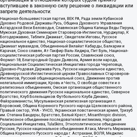
вступившее в законную силу решение о ликвидации или
запрете деятельности:
Национал-большевистская партия, ВЕК РА, Рада земли Кубанской
Духовно Родовой Державы Русь, Община Духовного Управления
Асгардской Веси Беловодья, Славянская Община Капища Веды Перуна,
Мужская Духовная Семинария Староверов-Инглингов, Нурджулар, К
Богодержавию, Таблиги Джамаат, Свидетели Иеговы, Русское
национальное единство, Национал-социалистическое общество,
Джамаат мувахидов, Объединенный Вилайат Кабарды, Балкарии и
Карачая, Союз славян, Ат-Такфир Валь-Хиджра, Пит Буль, Национал-
социалистическая рабочая партия России, Славянский союз,
Формат-18, Благородный Орден Дьявола, Армия воли народа,
Национальная Социалистическая Инициатива города Череповца,
Духовно-Родовая Держава Русь, Русское национальное единство,
Древнерусской Инглистической церкви Православных Староверов-
Инглингов, Русский общенациональный союз, Движение против
нелегальной иммиграции, Кровь и Честь, О свободе совести и о
религиозных объединениях, Омская организация общественного
политического движения Русское национальное единство, Северное
Братство, Клуб Болельщиков Футбольного Клуба Динамо,
Файзрахманисты, Мусульманская религиозная организация п.
Боровский, Община Коренного Русского народа Щелковского района,
Правый сектор, УНА - УНСО, Украинская повстанческая армия, Тризуб
им. Степана Бандеры, Братство, Белый Крест, Misanthropic division,
Религиозное объединение последователей инглиизма, Народная
Социальная Инициатива, TulaSkins, Этнополитическое объединение
Русские, Русское национальное объединение Атака, Мечеть Мирмамеда,
Община Коренного Русского народа г. Астрахани, ВОЛЯ, Меджлис