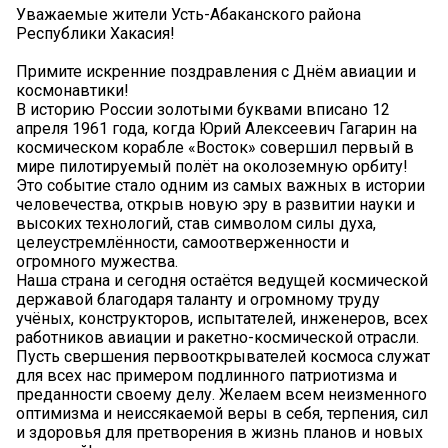
Уважаемые жители Усть-Абаканского района
Республики Хакасия!
Примите искренние поздравления с Днём авиации и
космонавтики!
В историю России золотыми буквами вписано 12
апреля 1961 года, когда Юрий Алексеевич Гагарин на
космическом корабле «Восток» совершил первый в
мире пилотируемый полёт на околоземную орбиту!
Это событие стало одним из самых важных в истории
человечества, открыв новую эру в развитии науки и
высоких технологий, став символом силы духа,
целеустремлённости, самоотверженности и
огромного мужества.
Наша страна и сегодня остаётся ведущей космической
державой благодаря таланту и огромному труду
учёных, конструкторов, испытателей, инженеров, всех
работников авиации и ракетно-космической отрасли.
Пусть свершения первооткрывателей космоса служат
для всех нас примером подлинного патриотизма и
преданности своему делу. Желаем всем неизменного
оптимизма и неиссякаемой веры в себя, терпения, сил
и здоровья для претворения в жизнь планов и новых