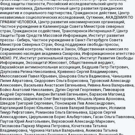
Фонд защиты гласности, Российский исследовательский центр по
правам человека, Дальневосточный центр развития гражданских
инициатив и социального партнерства, Гражданское действие, Центр
независимых социологических исследований, Сутяжник, АКАДЕМИЯ ПО
ПРАВАМ ЧЕЛОВЕКА, Центр развития некоммерческих организаций,
Частное учреждение в Калининграде Совета Министров северных
стран, Гражданское содействие, Трансперенси Интернешнл-Р, Центр
Защиты Прав Средств Массовой Информации, Институт развития
прессы - Сибирь, Частное учреждение в Санкт-Петербурге Совета
Министров Северных Стран, Фонд поддержки свободы прессы,
Гражданский контроль, Человек и Закон, Общественная комиссия по
сохранению наследия академика Сахарова, Информационное агентство
МЕМО. РУ, Институт региональной прессы, Институт Развития Свободы
Информации, Экозащита!-Женсовет, Общественный вердикт,
Евразийская антимонопольная ассоциация, Бедушев Петр Петрович,
Дзугкоева Регина Николаевна, Кривенко Сергей Владимирович,
Милославский Павел Юрьевич, Шнырова Ольга Вадимовна, Чанышева
Лилия Айратовна, Сидорович Ольга Борисовна, Туровский Александр
Алексеевич, Васильева Анастасия Евгеньевна, Ривина Анна Валерьевна,
Бойко Анатолий Николаевич, Дугин Сергей Георгиевич, Пивоваров
Андрей Сергеевич, Аверин Виталий Евгеньевич, Барахоев Магомед
Бекханович, Шарипков Олег Викторович, Мошель Ирина Ароновна,
Шведов Григорий Сергеевич, Пономарев Лев Александрович,
Каргалицкий Борис Юльевич, Созаев Валерий Валерьевич, Исламов
Тимур Рифгатович, Романова Ольга Евгеньевна, Щаров Сергей
Алексадрович, Цирульников Борис Альбертович, Гасан Ольга Павловна,
Паутов Юрий Анатольевич, Верховский Александр Маркович,
Пислакова-Паркер Марина Петровна, Кочеткова Татьяна
Владимировна, Чуркина Наталья Валерьевна, Акимова Татьяна
Николаевна, Золотарева Екатерина Александровна, Рачинский Ян