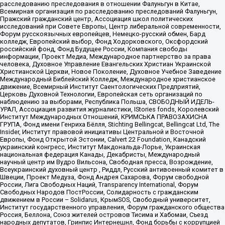
расследованию преследования в отношении Фалуньгун в Китае,
Всемирная организация по расследованию преследований Фалуньгун,
Пражский гражданский центр, Ассоциация школ политических
исследований при Совете Европы, Центр либеральной современности,
Форум русскоязычных европейцев, Немецко-русский обмен, Бард
колледж, Европейский выбор, Фонд Ходорковского, Оксфордский
российский фонд, Фонд Будущее России, Компания свободы
информации, Проект Медиа, Международное партнерство за права
человека, Духовное Управление Евангельских Христиан Украинской
Христианской Церкви, Новое Поколение, Духовное Учебное Заведение
Международный Библейский Колледж, Международное христианское
движение, Всемирный Институт Саентологических Предприятий,
Церковь Духовной Технологии, Европейская сеть организаций по
наблюдению за выборами, Республика Польша, СВОБОДНЫЙ ИДЕЛЬ-
УРАЛ, Ассоциация развития журналистики, IStories fonds, Королевский
Институт Международных Отношений, КРИМСЬКА ПРАВОЗАХИСНА
ГРУПА, Фонд имени Генриха Бёлля, Stichting Bellingcat, Bellingcat Ltd, The
Insider, Институт правовой инициативы Центральной и Восточной
Европы, Фонд Открытой Эстонии, Calvert 22 Foundation, Канадский
украинский конгресс, Институт Макдональда-Лорье, Украинская
национальная федерация Канады, Декабристы, Международный
научный центр им Вудро Вильсона, Свободная пресса, Возрождение,
Всеукраинский духовный центр , Риддл, Русский антивоенный комитет в
Швеции, Проект Медуза, Фонд Андрея Сахарова, Форум свободной
России, Лига Свободных Наций, Transparеncy International, Форум
Свободных Народов ПостРоссии, Солидарность с гражданским
движением в России – Solidarus, КрымSOS, Свободный университет,
Институт государственного управления, Форум гражданского общества
Россия, Беллона, Союз жителей островов Тисима и Хабомаи, Съезд
народных депутатов, Гринпис Интернешнл, Фонд борьбы с коррупцией