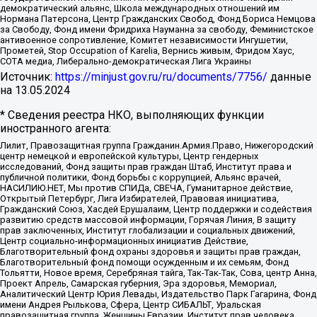
демократический альянс, Школа международных отношений им
Нормана Патерсона, Центр Гражданских Свобод, Фонд Бориса Немцова
за Свободу, Фонд имени Фридриха Науманна за свободу, Феминистское
антивоенное сопротивление, Комитет независимости Ингушетии,
Прометей, Stop Occupation of Karelia, Вернись живым, Фридом Хаус,
СОТА медиа, Либерально-демократическая Лига Украины
Источник:
https://minjust.gov.ru/ru/documents/7756/
данные
на
13.05.2024
* Сведения реестра НКО, выполняющих функции
иностранного агента:
Лилит, Правозащитная группа Гражданин.Армия.Право, Нижегородский
центр немецкой и европейской культуры, Центр гендерных
исследований, Фонд защиты прав граждан Штаб, Институт права и
публичной политики, Фонд борьбы с коррупцией, Альянс врачей,
НАСИЛИЮ.НЕТ, Мы против СПИДа, СВЕЧА, Гуманитарное действие,
Открытый Петербург, Лига Избирателей, Правовая инициатива,
Гражданский Союз, Хасдей Ерушалаим, Центр поддержки и содействия
развитию средств массовой информации, Горячая Линия, В защиту
прав заключенных, Институт глобализации и социальных движений,
Центр социально-информационных инициатив Действие,
Благотворительный фонд охраны здоровья и защиты прав граждан,
Благотворительный фонд помощи осужденным и их семьям, Фонд
Тольятти, Новое время, Серебряная тайга, Так-Так-Так, Сова, центр Анна,
Проект Апрель, Самарская губерния, Эра здоровья, Мемориал,
Аналитический Центр Юрия Левады, Издательство Парк Гагарина, Фонд
имени Андрея Рылькова, Сфера, Центр СИБАЛЬТ, Уральская
правозащитная группа, Женщины Евразии, Институт прав человека,