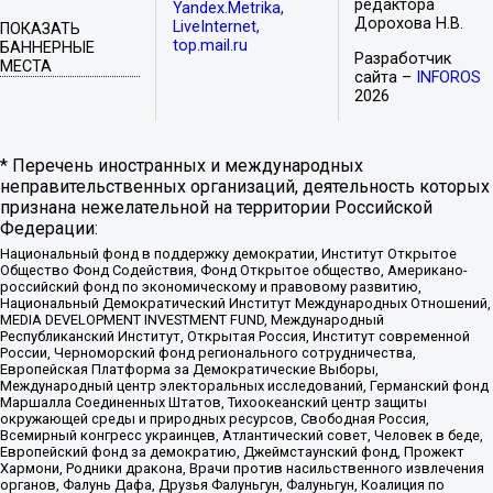
редактора
Yandex.Metrika,
Дорохова Н.В.
LiveInternet,
ПОКАЗАТЬ
top.mail.ru
БАННЕРНЫЕ
Разработчик
МЕСТА
сайта –
INFOROS
2026
* Перечень иностранных и международных
неправительственных организаций, деятельность которых
признана нежелательной на территории Российской
Федерации:
Национальный фонд в поддержку демократии, Институт Открытое
Общество Фонд Содействия, Фонд Открытое общество, Американо-
российский фонд по экономическому и правовому развитию,
Национальный Демократический Институт Международных Отношений,
MEDIA DEVELOPMENT INVESTMENT FUND, Международный
Республиканский Институт, Открытая Россия, Институт современной
России, Черноморский фонд регионального сотрудничества,
Европейская Платформа за Демократические Выборы,
Международный центр электоральных исследований, Германский фонд
Маршалла Соединенных Штатов, Тихоокеанский центр защиты
окружающей среды и природных ресурсов, Свободная Россия,
Всемирный конгресс украинцев, Атлантический совет, Человек в беде,
Европейский фонд за демократию, Джеймстаунский фонд, Прожект
Хармони, Родники дракона, Врачи против насильственного извлечения
органов, Фалунь Дафа, Друзья Фалуньгун, Фалуньгун, Коалиция по