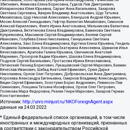
Збигневич, Жемкова Елена Борисовна, Гудков Лев Дмитриевич,
Илларионова Юлия Юрьевна, Саранг Анна Васильевна, Захарова
Светлана Сергеевна, Аверин Владимир Анатольевич, Щур Татьяна
Михайловна, Щур Николай Алексеевич, Блинушов Андрей Юрьевич,
Мосин Алексей Геннадьевич, Гефтер Валентин Михайлович, Симонов
Алексей Кириллович, Флиге Ирина Анатольевна, Мельникова Валентина
Дмитриевна, Вититинова Елена Владимировна, Баженова Светлана
Куприяновна, Максимов Сергей Владимирович, Беляев Сергей
Иванович, Голубева Елена Николаевна, Ганнушкина Светлана
Алексеевна, Закс Елена Владимировна, Буртина Елена Юрьевна, Гендель
Людмила Залмановна, Кокорина Екатерина Алексеевна, Шуманов Илья
Вячеславович, Арапова Галина Юрьевна, Свечников Анатолий
Мариевич, Прохоров Вадим Юрьевич, Шахова Елена Владимировна,
Подузов Сергей Васильевич, Протасова Ирина Вячеславовна,
Литинский Леонид Борисович, Лукашевский Сергей Маркович, Бахмин
Вячеслав Иванович, Шабад Анатолий Ефимович, Сухих Дарья
Николаевна, Орлов Олег Петрович, Добровольская Анна Дмитриевна,
Королева Александра Евгеньевна, Смирнов Владимир Александрович,
Вицин Сергей Ефимович, Золотухин Борис Андреевич, Левинсон Лев
Семенович, Локшина Татьяна Иосифовна, Орлов Олег Петрович,
Полякова Мара Федоровна, Резник Генри Маркович, Захаров Герман
Константинович
Источник:
http://unro.minjust.ru/NKOForeignAgent.aspx
данные на
24.03.2022
* Единый федеральный список организаций, в том числе
иностранных и международных организаций, признанных
в соответствии с законодательством Российской