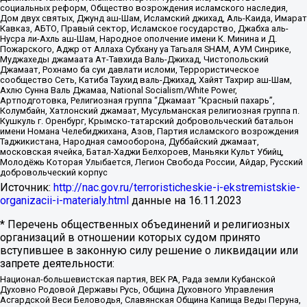
социальных реформ, Общество возрождения исламского наследия,
Дом двух святых, Джунд аш-Шам, Исламский джихад, Аль-Каида, Имарат
Кавказ, АБТО, Правый сектор, Исламское государство, Джабха аль-
Нусра ли-Ахль аш-Шам, Народное ополчение имени К. Минина и Д.
Пожарского, Аджр от Аллаха Субхану уа Тагьаля SHAM, АУМ Синрике,
Муджахеды джамаата Ат-Тавхида Валь-Джихад, Чистопольский
Джамаат, Рохнамо ба суи давлати исломи, Террористическое
сообщество Сеть, Катиба Таухид валь-Джихад, Хайят Тахрир аш-Шам,
Ахлю Сунна Валь Джамаа, National Socialism/White Power,
Артподготовка, Религиозная группа “Джамаат “Красный пахарь”,
Колумбайн, Хатлонский джамаат, Мусульманская религиозная группа п.
Кушкуль г. Оренбург, Крымско-татарский добровольческий батальон
имени Номана Челебиджихана, Азов, Партия исламского возрождения
Таджикистана, Народная самооборона, Дуббайский джамаат,
московская ячейка, Батал-Хаджи Белхороев, Маньяки Культ Убийц,
Молодёжь Которая Улыбается, Легион Свобода России, Айдар, Русский
добровольческий корпус
Источник:
http://nac.gov.ru/terroristicheskie-i-ekstremistskie-
organizacii-i-materialy.html
данные на
16.11.2023
* Перечень общественных объединений и религиозных
организаций в отношении которых судом принято
вступившее в законную силу решение о ликвидации или
запрете деятельности:
Национал-большевистская партия, ВЕК РА, Рада земли Кубанской
Духовно Родовой Державы Русь, Община Духовного Управления
Асгардской Веси Беловодья, Славянская Община Капища Веды Перуна,