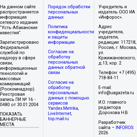
На данном сайте
Порядок обработки
Учредитель и
распространяется
персональных
издатель ООО ИА
информация
данных
«Инфорос».
сетевого издания
Политика
Адрес
"Усть-Абаканские
конфиденциальности
учредителя,
известия".
и защиты
издателя,
Зарегистрировано
информации
редакции: 117218,
Федеральной
Россия, г. Москва,
Согласие на
службой по
ул.
обработку
надзору в сфере
Кржижановского,
персональных
связи,
д.13, кор. 2
данных обратной
информационных
связи
Телефон: +7 (495)
технологий и
718-84-11
массовых
Согласие на
коммуникаций
обработку
E-mail:
(Роскомнадзор).
персональных
info@uagazeta.ru
Реестровая
данных с помощью
запись ПИ № 16 -
И.О. главного
сервисов
0480 от 30.01.2004
редактора
Yandex.Metrika,
Дорохова Н.В.
LiveInternet,
ПОКАЗАТЬ
top.mail.ru
БАННЕРНЫЕ
Разработчик
МЕСТА
сайта –
INFOROS
2026