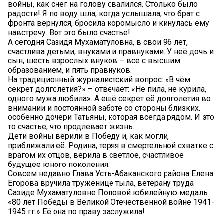
войны, как снег на голову свалился. Столько было
радости! Я по воду шла, когда услышала, что брат с
фронта вернулся, бросила коромысло и кинулась ему
навстречу. Вот это было счастье!
А сегодня Сазидя Мухаматуловна, в свои 96 лет,
счастлива детьми, внуками и правнуками. У неё дочь и
сын, шесть взрослых внуков – все с высшим
образованием, и пять правнуков.
На традиционный журналистский вопрос: «В чём
секрет долголетия?» – отвечает: «Не пила, не курила,
одного мужа любила». А ещё секрет её долголетия во
внимании и постоянной заботе со стороны близких,
особенно дочери Татьяны, которая всегда рядом. И это
то счастье, что продлевает жизнь.
Дети войны верили в Победу и, как могли,
приближали её. Родина, теряя в смертельной схватке с
врагом их отцов, верила в светлое, счастливое
будущее юного поколения.
Совсем недавно Глава Усть-Абаканского района Елена
Егорова вручила труженице тыла, ветерану труда
Сазиде Мухаматуловне Поповой юбилейную медаль
«80 лет Победы в Великой Отечественной войне 1941-
1945 гг.» Её она по праву заслужила!