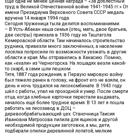
Ещё одна не менее ценная награда – «За доблестный
труд в Великой Отечественной войне 1941-1945 гг.» От
имени Президиума Верховного Совета СССР медаль
вручена 14 января 1994 года.
Сегодня труженица тыла делится воспоминаниями:
– В Усть-Абакан наша семья (отец, мать, двое братьев,
две сестры) приехала в 1936 году из Таштагола
Кемеровской области. Там начиналось строительство
рудника, привезли много заключённых, а население
посёлка попросили по возможности уезжать в другие
области и края. Мы отправились в Хакасию. Помню,
как «ехали» из Черногорска. На лошадях везли какой-
то скарб, а сами шли пешком.
Тятя, 1887 года рождения, в Первую мировую войну
был тяжело ранен в голову, на фронт его не взяли, он
день и ночь трудился на лесокомбинате. В 1943 году
шёл с работы, упал на проходной и умер. После смерти
отца, когда хлебные карточки перестали выдавать,
началось ещё более трудное время. В 13 лет я пошла
работать на лесозавод в ДОЦ –
деревообрабатывающий цех. Станочница Таисия
Ивановна Матросова пилила для ящиков и другой
необходимой продукции заготовки, а мы, дети,
подбирали опилки деревянной лопатой, мелкие