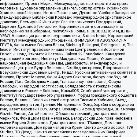
информации, Проект Медиа, Международное партнерство за права
человека, Духовное Управление Евангельских Христиан Украинской
Христианской Церкви, Новое Поколение, Духовное Учебное Заведение
Международный Библейский Колледж, Международное христианское
движение, Всемирный Институт Саентологических Предприятий,
Церковь Духовной Технологии, Европейская сеть организаций по
наблюдению за выборами, Республика Польша, СВОБОДНЫЙ ИДЕЛЬ-
УРАЛ, Ассоциация развития журналистики, IStories fonds, Королевский
Институт Международных Отношений, КРИМСЬКА ПРАВОЗАХИСНА
ГРУПА, Фонд имени Генриха Бёлля, Stichting Bellingcat, Bellingcat Ltd, The
Insider, Институт правовой инициативы Центральной и Восточной
Европы, Фонд Открытой Эстонии, Calvert 22 Foundation, Канадский
украинский конгресс, Институт Макдональда-Лорье, Украинская
национальная федерация Канады, Декабристы, Международный
научный центр им Вудро Вильсона, Свободная пресса, Возрождение,
Всеукраинский духовный центр , Риддл, Русский антивоенный комитет в
Швеции, Проект Медуза, Фонд Андрея Сахарова, Форум свободной
России, Лига Свободных Наций, Transparеncy International, Форум
Свободных Народов ПостРоссии, Солидарность с гражданским
движением в России – Solidarus, КрымSOS, Свободный университет,
Институт государственного управления, Форум гражданского общества
Россия, Беллона, Союз жителей островов Тисима и Хабомаи, Съезд
народных депутатов, Гринпис Интернешнл, Фонд борьбы с коррупцией
Инк, Завет церквей TCCN, Агора, Всемирный фонд природы, BDR Novaja
Gazeta-Europe, Алтай проект, Образовательный дом прав человека
Чернигов, Фонд Дом Прав Человека, Белорусский дом прав человека
имени Бориса Звозскова, Дом прав человека Тбилиси, Дом прав
человека Ереван, Дом прав человека Крым, Центр дикого лосося, TVR
Studios, ТВ Дождь, Центр европейских исследований им Вилфрида
Мартенса, Сетевое объединение журналистов расследователей,