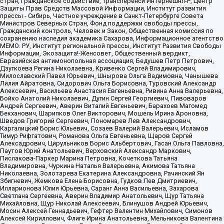
стран, Гражданское содействие, Трансперенси Интернешнл-Р, Центр
Защиты Прав Средств Массовой Информации, Институт развития
прессы - Сибирь, Частное учреждение в Санкт-Петербурге Совета
Министров Северных Стран, Фонд поддержки свободы прессы,
Гражданский контроль, Человек и Закон, Общественная комиссия по
сохранению наследия академика Сахарова, Информационное агентство
МЕМО. РУ, Институт региональной прессы, Институт Развития Свободы
Информации, Экозащита!-Женсовет, Общественный вердикт,
Евразийская антимонопольная ассоциация, Бедушев Петр Петрович,
Дзугкоева Регина Николаевна, Кривенко Сергей Владимирович,
Милославский Павел Юрьевич, Шнырова Ольга Вадимовна, Чанышева
Лилия Айратовна, Сидорович Ольга Борисовна, Туровский Александр
Алексеевич, Васильева Анастасия Евгеньевна, Ривина Анна Валерьевна,
Бойко Анатолий Николаевич, Дугин Сергей Георгиевич, Пивоваров
Андрей Сергеевич, Аверин Виталий Евгеньевич, Барахоев Магомед
Бекханович, Шарипков Олег Викторович, Мошель Ирина Ароновна,
Шведов Григорий Сергеевич, Пономарев Лев Александрович,
Каргалицкий Борис Юльевич, Созаев Валерий Валерьевич, Исламов
Тимур Рифгатович, Романова Ольга Евгеньевна, Щаров Сергей
Алексадрович, Цирульников Борис Альбертович, Гасан Ольга Павловна,
Паутов Юрий Анатольевич, Верховский Александр Маркович,
Пислакова-Паркер Марина Петровна, Кочеткова Татьяна
Владимировна, Чуркина Наталья Валерьевна, Акимова Татьяна
Николаевна, Золотарева Екатерина Александровна, Рачинский Ян
Збигневич, Жемкова Елена Борисовна, Гудков Лев Дмитриевич,
Илларионова Юлия Юрьевна, Саранг Анна Васильевна, Захарова
Светлана Сергеевна, Аверин Владимир Анатольевич, Щур Татьяна
Михайловна, Щур Николай Алексеевич, Блинушов Андрей Юрьевич,
Мосин Алексей Геннадьевич, Гефтер Валентин Михайлович, Симонов
Алексей Кириллович, Флиге Ирина Анатольевна, Мельникова Валентина