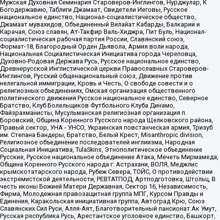
Мужская Духовная Семинария Староверов-Инглингов, Нурджулар, К
Богодержавию, Таблиги Джамаат, Свидетели Иеговы, Русское
национальное единство, Национал-социалистическое общество,
Джамаат мувахидов, Объединенный Вилайат Кабарды, Балкарии и
Карачая, Союз славян, Ат-Такфир Валь-Хиджра, Пит Буль, Национал-
социалистическая рабочая партия России, Славянский союз,
Формат-18, Благородный Орден Дьявола, Армия воли народа,
Национальная Социалистическая Инициатива города Череповца,
Духовно-Родовая Держава Русь, Русское национальное единство,
Древнерусской Инглистической церкви Православных Староверов-
Инглингов, Русский общенациональный союз, Движение против
нелегальной иммиграции, Кровь и Честь, О свободе совести и о
религиозных объединениях, Омская организация общественного
политического движения Русское национальное единство, Северное
Братство, Клуб Болельщиков Футбольного Клуба Динамо,
Файзрахманисты, Мусульманская религиозная организация п.
Боровский, Община Коренного Русского народа Щелковского района,
Правый сектор, УНА - УНСО, Украинская повстанческая армия, Тризуб
им. Степана Бандеры, Братство, Белый Крест, Misanthropic division,
Религиозное объединение последователей инглиизма, Народная
Социальная Инициатива, TulaSkins, Этнополитическое объединение
Русские, Русское национальное объединение Атака, Мечеть Мирмамеда,
Община Коренного Русского народа г. Астрахани, ВОЛЯ, Меджлис
крымскотатарского народа, Рубеж Севера, ТОЙС, О противодействии
экстремистской деятельности, РЕВТАТПОД, Артподготовка, Штольц, В
честь иконы Божией Матери Державная, Сектор 16, Независимость,
Фирма, Молодежная правозащитная группа МПГ, Курсом Правды и
Единения, Каракольская инициативная группа, Автоград Крю, Союз
Славянских Сил Руси, Алля-Аят, Благотворительный пансионат Ак Умут,
Русская республика Русь, Арестантское уголовное единство, Башкорт,