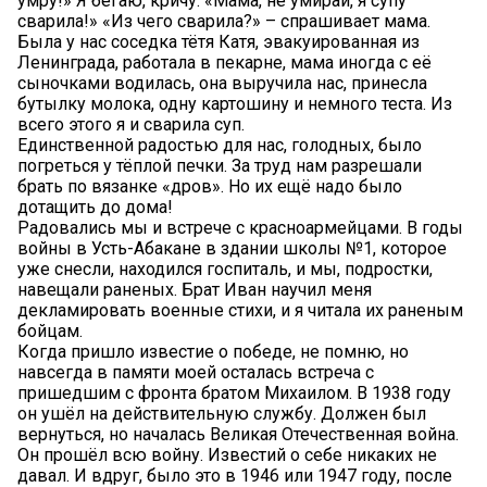
умру!» Я бегаю, кричу: «Мама, не умирай, я супу
сварила!» «Из чего сварила?» – спрашивает мама.
Была у нас соседка тётя Катя, эвакуированная из
Ленинграда, работала в пекарне, мама иногда с её
сыночками водилась, она выручила нас, принесла
бутылку молока, одну картошину и немного теста. Из
всего этого я и сварила суп.
Единственной радостью для нас, голодных, было
погреться у тёплой печки. За труд нам разрешали
брать по вязанке «дров». Но их ещё надо было
дотащить до дома!
Радовались мы и встрече с красноармейцами. В годы
войны в Усть-Абакане в здании школы №1, которое
уже снесли, находился госпиталь, и мы, подростки,
навещали раненых. Брат Иван научил меня
декламировать военные стихи, и я читала их раненым
бойцам.
Когда пришло известие о победе, не помню, но
навсегда в памяти моей осталась встреча с
пришедшим с фронта братом Михаилом. В 1938 году
он ушёл на действительную службу. Должен был
вернуться, но началась Великая Отечественная война.
Он прошёл всю войну. Известий о себе никаких не
давал. И вдруг, было это в 1946 или 1947 году, после