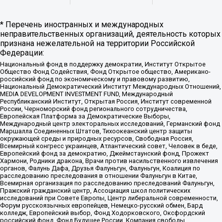
* Перечень иностранных и международных
неправительственных организаций, деятельность которых
признана нежелательной на территории Российской
Федерации:
Национальный фонд в поддержку демократии, Институт Открытое
Общество Фонд Содействия, Фонд Открытое общество, Американо-
российский фонд по экономическому и правовому развитию,
Национальный Демократический Институт Международных Отношений,
MEDIA DEVELOPMENT INVESTMENT FUND, Международный
Республиканский Институт, Открытая Россия, Институт современной
России, Черноморский фонд регионального сотрудничества,
Европейская Платформа за Демократические Выборы,
Международный центр электоральных исследований, Германский фонд
Маршалла Соединенных Штатов, Тихоокеанский центр защиты
окружающей среды и природных ресурсов, Свободная Россия,
Всемирный конгресс украинцев, Атлантический совет, Человек в беде,
Европейский фонд за демократию, Джеймстаунский фонд, Прожект
Хармони, Родники дракона, Врачи против насильственного извлечения
органов, Фалунь Дафа, Друзья Фалуньгун, Фалуньгун, Коалиция по
расследованию преследования в отношении Фалуньгун в Китае,
Всемирная организация по расследованию преследований Фалуньгун,
Пражский гражданский центр, Ассоциация школ политических
исследований при Совете Европы, Центр либеральной современности,
Форум русскоязычных европейцев, Немецко-русский обмен, Бард
колледж, Европейский выбор, Фонд Ходорковского, Оксфордский
российский фонд, Фонд Будущее России, Компания свободы