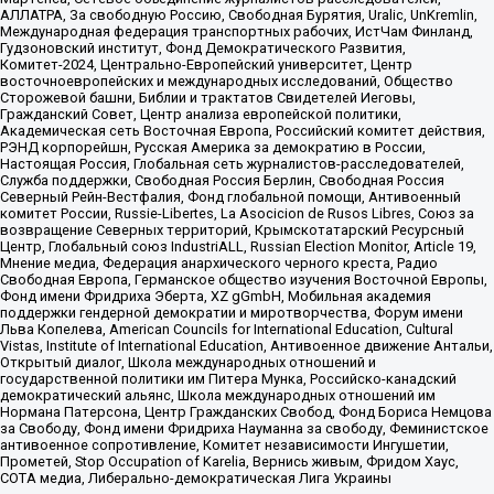
АЛЛАТРА, За свободную Россию, Свободная Бурятия, Uralic, UnKremlin,
Международная федерация транспортных рабочих, ИстЧам Финланд,
Гудзоновский институт, Фонд Демократического Развития,
Комитет-2024, Центрально-Европейский университет, Центр
восточноевропейских и международных исследований, Общество
Сторожевой башни, Библии и трактатов Свидетелей Иеговы,
Гражданский Совет, Центр анализа европейской политики,
Академическая сеть Восточная Европа, Российский комитет действия,
РЭНД корпорейшн, Русская Америка за демократию в России,
Настоящая Россия, Глобальная сеть журналистов-расследователей,
Служба поддержки, Свободная Россия Берлин, Свободная Россия
Северный Рейн-Вестфалия, Фонд глобальной помощи, Антивоенный
комитет России, Russie-Libertes, La Asocicion de Rusos Libres, Союз за
возвращение Северных территорий, Крымскотатарский Ресурсный
Центр, Глобальный союз IndustriALL, Russian Election Monitor, Article 19,
Мнение медиа, Федерация анархического черного креста, Радио
Свободная Европа, Германское общество изучения Восточной Европы,
Фонд имени Фридриха Эберта, XZ gGmbH, Мобильная академия
поддержки гендерной демократии и миротворчества, Форум имени
Льва Копелева, American Councils for International Education, Cultural
Vistas, Institute of International Education, Антивоенное движение Антальи,
Открытый диалог, Школа международных отношений и
государственной политики им Питера Мунка, Российско-канадский
демократический альянс, Школа международных отношений им
Нормана Патерсона, Центр Гражданских Свобод, Фонд Бориса Немцова
за Свободу, Фонд имени Фридриха Науманна за свободу, Феминистское
антивоенное сопротивление, Комитет независимости Ингушетии,
Прометей, Stop Occupation of Karelia, Вернись живым, Фридом Хаус,
СОТА медиа, Либерально-демократическая Лига Украины