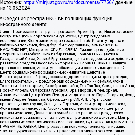
Источник:
https://minjust.gov.ru/ru/documents/7756/
данные
на
13.05.2024
* Сведения реестра НКО, выполняющих функции
иностранного агента:
Лилит, Правозащитная группа Гражданин.Армия.Право, Нижегородский
центр немецкой и европейской культуры, Центр гендерных
исследований, Фонд защиты прав граждан Штаб, Институт права и
публичной политики, Фонд борьбы с коррупцией, Альянс врачей,
НАСИЛИЮ.НЕТ, Мы против СПИДа, СВЕЧА, Гуманитарное действие,
Открытый Петербург, Лига Избирателей, Правовая инициатива,
Гражданский Союз, Хасдей Ерушалаим, Центр поддержки и содействия
развитию средств массовой информации, Горячая Линия, В защиту
прав заключенных, Институт глобализации и социальных движений,
Центр социально-информационных инициатив Действие,
Благотворительный фонд охраны здоровья и защиты прав граждан,
Благотворительный фонд помощи осужденным и их семьям, Фонд
Тольятти, Новое время, Серебряная тайга, Так-Так-Так, Сова, центр Анна,
Проект Апрель, Самарская губерния, Эра здоровья, Мемориал,
Аналитический Центр Юрия Левады, Издательство Парк Гагарина, Фонд
имени Андрея Рылькова, Сфера, Центр СИБАЛЬТ, Уральская
правозащитная группа, Женщины Евразии, Институт прав человека,
Фонд защиты гласности, Российский исследовательский центр по
правам человека, Дальневосточный центр развития гражданских
инициатив и социального партнерства, Гражданское действие, Центр
независимых социологических исследований, Сутяжник, АКАДЕМИЯ ПО
ПРАВАМ ЧЕЛОВЕКА, Центр развития некоммерческих организаций,
Частное учреждение в Калининграде Совета Министров северных