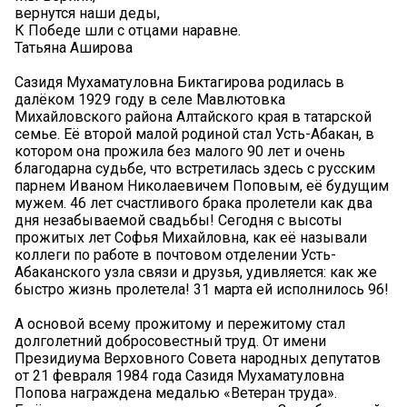
вернутся наши деды,
К Победе шли с отцами наравне.
Татьяна Аширова
Сазидя Мухаматуловна Биктагирова родилась в
далёком 1929 году в селе Мавлютовка
Михайловского района Алтайского края в татарской
семье. Её второй малой родиной стал Усть-Абакан, в
котором она прожила без малого 90 лет и очень
благодарна судьбе, что встретилась здесь с русским
парнем Иваном Николаевичем Поповым, её будущим
мужем. 46 лет счастливого брака пролетели как два
дня незабываемой свадьбы! Сегодня с высоты
прожитых лет Софья Михайловна, как её называли
коллеги по работе в почтовом отделении Усть-
Абаканского узла связи и друзья, удивляется: как же
быстро жизнь пролетела! 31 марта ей исполнилось 96!
А основой всему прожитому и пережитому стал
долголетний добросовестный труд. От имени
Президиума Верховного Совета народных депутатов
от 21 февраля 1984 года Сазидя Мухаматуловна
Попова награждена медалью «Ветеран труда».