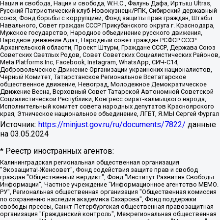
Нация и свобода, Нация и свобода, W.H.С., Фалунь Дафа, Иртыш Ultras,
Русский Патриотический клуб-Новокузнецк/РПК, Сибирский державный
союз, Фонд борьбы с коррупцией, Фонд защиты прав граждан, Штабы
Навального, Совет граждан СССР Прикубанского округа г. Краснодара,
Мужское государство, Народное объединение русского движения,
Народное движение Адат, Народный совет граждан РСФСР СССР
Архангельской области, Проект Штурм, Граждане СССР, Держава Союз
Советских Светлых Родов, Совет Советских Социалистических Районов,
Meta Platforms Inc, Facebook, Instagram, WhatsApp, СИЧ-С14,
Добровольческое Движение Организации украинских националистов,
Черный Комитет, Татарстанское Региональное Всетатарское
общественное движение, Невоград, Молодежное Демократическое
Движение Весна, Верховный Совет Татарской Автономной Советской
Социалистической Республики, Конгресс ойрат-калмыцкого народа,
Исполнительный комитет совета народных депутатов Красноярского
края, Этническое национальное объединение, ЛГБТ, Я.МЫ Сергей Фургал
Источник:
https://minjust.gov.ru/ru/documents/7822/
данные
на
03.05.2024
* Реестр иностранных агентов:
Калининградская региональная общественная организация "Экозащита!-Женсовет", Фонд содействия защите прав и свобод граждан "Общественный вердикт", Фонд "Институт Развития Свободы Информации", Частное учреждение "Информационное агентство МЕМО. РУ", Региональная общественная организация "Общественная комиссия по сохранению наследия академика Сахарова", Фонд поддержки свободы прессы, Санкт-Петербургская общественная правозащитная организация "Гражданский контроль", Межрегиональная общественная организация "Информационно-просветительский центр "Мемориал", Региональный Фонд "Центр Защиты Прав Средств Массовой Информации", с 05.12.2023 Фонд "Центр Защиты Прав Средств массовой информации", Региональная общественная благотворительная организация помощи беженцам и мигрантам "Гражданское содействие", Негосударственное образовательное учреждение дополнительного профессионального образования (повышение квалификации) специалистов "АКАДЕМИЯ ПО ПРАВАМ ЧЕЛОВЕКА", Свердловская региональная общественная организация "Сутяжник", Автономная некоммерческая организация "Центр независимых социологических исследований", Союз общественных объединений "Российский исследовательский центр по правам человека", Региональное общественное учреждение научно-информационный центр "МЕМОРИАЛ", Некоммерческая организация "Фонд защиты гласности", Автономная некоммерческая организация "Институт прав человека", Городская общественная организация "Екатеринбургское общество "МЕМОРИАЛ", Городская общественная организация "Рязанское историко-просветительское и правозащитное общество "Мемориал" (Рязанский Мемориал), Челябинский региональный орган общественной самодеятельности – женское общественное объединение "Женщины Евразии", Челябинский региональный орган общественной самодеятельности "Уральская правозащитная группа", Фонд содействия защите здоровья и социальной справедливости имени Андрея Рылькова, Автономная Некоммерческая Организация "Аналитический Центр Юрия Левады", Автономная некоммерческая организация социальной поддержки населения "Проект Апрель", Региональная общественная организация помощи женщинам и детям, находящимся в кризисной ситуации "Информационно-методический центр "Анна", Фонд содействия развитию массовых коммуникаций и правовому просвещению "Так-так-Так", Фонд содействия устойчивому развитию "Серебряная тайга", Свердловский региональный общественный фонд социальных проектов "Новое время", "Idel.Реалии", Кавказ.Реалии, Крым.Реалии, Телеканал Настоящее Время, Татаро-башкирская служба Радио Свобода (Azatliq Radiosi), Радио Свободная Европа/Радио Свобода (PCE/PC), "Сибирь.Реалии", "Фактограф", Благотворительный фонд помощи осужденным и их семьям, Автономная некоммерческая организация "Институт глобализации и социальных движений", Фонд "В защиту прав заключенных", Частное учреждение "Центр поддержки и содействия развитию средств массовой информации", Пензенский региональный общественный благотворительный фонд "Гражданский союз", "Север.Реалии", Некоммерческая организация Фонд "Правовая инициатива", Общество с ограниченной ответственностью "Радио Свободная Европа/Радио Свобода", Чешское информационное агентство "MEDIUM-ORIENT", Красноярская региональная общественная организация "Мы против СПИДа", Камалягин Денис Николаевич, Маркелов Сергей Евгеньевич, Пономарев Лев Александрович, Савицкая Людмила Алексеевна, Автономная некоммерческая организация "Центр по работе с проблемой насилия "НАСИЛИЮ.НЕТ", Межрегиональный профессиональный союз работников здравоохранения "Альянс врачей", Юридическое лицо, зарегистрированное в Латвийской Республике, SIA "Medusa Project" (регистрационный номер 40103797863, дата регистрации 10.06.2014), Некоммерческая организация "Фонд по борьбе с коррупцией", Автономная некоммерческая организация "Институт права и публичной политики", Баданин Роман Сергеевич, Гликин Максим Александрович, Железнова Мария Михайловна, Лукьянова Юлия Сергеевна, Маетная Елизавета Витальевна, Маняхин Петр Борисович, Чуракова Ольга Владимировна, Ярош Юлия Петровна, Юридическое лицо "The Insider SIA", зарегистрированное в Риге, Латвийская Республика (дата регистрации 26.06.2015), являющееся администратором доменного имени интернет-издания "The Insider SIA", https://theins.ru, Постернак Алексей Евгеньевич, Рубин Михаил Аркадьевич, Анин Роман Александрович, Юридическое лицо Istories fonds, зарегистрированное в Латвийской Республике (регистрационный номер 50008295751, дата регистрации 24.02.2020), Великовский Дмитрий Александрович, Долинина Ирина Николаевна, Мароховская Алеся Алексеевна, Шлейнов Роман Юрьевич, Шмагун Олеся Валентиновна, Общество с ограниченной ответственностью "Альтаир 2021", Общество с ограниченной ответственностью "Вега 2021", Общество с ограниченной ответственностью "Главный редактор 2021", Общество с ограниченной ответственностью "Ромашки монолит", Важенков Артем Валерьевич, Ивановская областная общественная организация "Центр гендерных исследований", Гурман Юрий Альбертович, Медиапроект "ОВД-Инфо", Егоров Владимир Владимирович, Жилинский Владимир Александрович, Общество с ограниченной ответственностью "ЗП", Иванова София Юрьевна, Карезина Инна Павловна, Кильтау Екатерина Викторовна, Петров Алексей Викторович, Пискунов Сергей Евгеньевич, Смирнов Сергей Сергеевич, Тихонов Михаил Сергеевич, Общество с ограниченной ответственностью "ЖУРНАЛИСТ-ИНОСТРАННЫЙ АГЕНТ", Арапова Галина Юрьевна, Вольтская Татьяна Анатольевна, Американская компания "Mason G.E.S. Anonymous Foundation" (США), являющаяся владельцем интернет-издания https://mnews.world/, Компания "Stichting Bellingcat", зарегистрированная в Нидерландах (дата регистрации 11.07.2018), Захаров Андрей Вячеславович, Клепиковская Екатерина Дмитриевна, Общество с ограниченной ответственностью "МЕМО", Перл Роман Александрович, Симонов Евгений Алексеевич, Соловьева Елена Анатольевна, Сотников Даниил Владимирович, Сурначева Елизавета Дмитриевна, Автономная некоммерческая организация по защите прав человека и информированию населения "Якутия – Наше Мнение", Общество с ограниченной ответственностью "Москоу диджитал медиа", с 26.01.2023 Общество с ограниченной ответственностью "Чайка Белые сады", Ветошкина Валерия Валерьевна, Заговора Максим Александрович, Межрегиональное общественное движение "Российская ЛГБТ - сеть", Оленичев Максим Владимирович, Павлов Иван Юрьевич, Скворцова Елена Сергеевна, Общество с ограниченной ответственностью "Как бы инагент", Кочетков Игорь Викторович, Общество с ограниченной ответственностью "Честные выборы", Еланчик Олег Александрович, Общество с ограниченной ответственностью "Нобелевский призыв", Гималова Регина Эмилевна, Григорьев Андрей Валерьевич, Григорьева Алина Александровна, Ассоциация по содействию защите прав призывников, альтернативнослужащих и военнослужащих "Правозащитная группа "Гражданин.Армия.Право", Хисамова Регина Фаритовна, Автономная некоммерческая организация по реализации социально-правовых программ "Лилит", Дальневосточное общественное движение "Маяк", Санкт-Петербургская ЛГБТ-инициативная группа "Выход", Инициативная группа ЛГБТ+ "Реверс", Алексеев Андрей Викторович, Бекбулатова Таисия Львовна, Беляев Иван Михайлович, Владыкина Елена Сергеевна, Гельман Марат Александрович, Никульшина Вероника Юрьевна, Толоконникова Надежда Андреевна, Шендерович Виктор Анатольевич, Общество с ограниченной ответственностью "Данное сообщение", Общество с ограниченной ответственностью Издательский дом "Новая глава", Айнбиндер Александра Александровна, Московский комьюнити-центр для ЛГБТ+инициатив, Благотворительный фонд развития филантропии, Deutsche Welle (Германия, Kurt-Schumacher-Strasse 3, 53113 Bonn), Борзунова Мария Михайловна, Воробьев Виктор Викторович, Голубева Анна Львовна, Константинова Алла Михайловна, Малкова Ирина Владимировна, Мурадов Мурад Абдулгалимович, Осетинская Елизавета Николаевна, Понасенков Евгений Николаевич, Ганапольский Матвей Юрьевич, Киселев Евгений Алексеевич, Борухович Ирина Григорьевна, Дремин Иван Тимофеевич, Дубровский Дмитрий Викторович, Красноярская региональная общественная организация поддержки и развития альтернативных образовательных технологий и межкультурных коммуникаций "ИНТЕРРА", Маяковская Екатерина Алексеевна, Фейгин Марк Захарович, Филимонов Андрей Викторович, Дзугкоева Регина Николаевна, Доброхотов Роман Александрович, Дудь Юрий Александрович, Елкин Сергей Владимирович, Кругликов Кирилл Игоревич, Сабунаева Мария Леонидовна, Семенов Алексей Владимирович, Шаинян Карен Багратович, Шульман Екатерина Михайловна, Асафьев Артур Валерьевич, Вахштайн Виктор Семенович, Венедиктов Алексей Алексеевич, Лушникова Екатерина Евгеньевна, Волков Леонид Михайлович, Невзоров Александр Глебович, Пархоменко Сергей Борисович, Сироткин Ярослав Николаевич, Кара-Мурза Владимир Владимирович, Баранова Наталья Владимировна, Гозман Леонид Яковлевич, Кагарлицкий Борис Юльевич, Климарев Михаил Валерьевич, Милов Владимир Станиславович, Автономная некоммерческая организация Краснодарский центр современного искусства "Типография", Моргенштерн Алишер Тагирович, Соболь Любовь Эдуардовна, Общество с ограниченной ответственностью "ЛИЗА НОРМ", Каспаров Гарри Кимович, Ходорковский Михаил Борисович, Общество с ограниченной ответственностью "Апрельские тезисы", Данилович Ирина Брониславовна, Кашин Олег Владимирович, Петров Николай Владимирович, Пивоваров Алексей Владимирович, Соколов Михаил Владимирович, Цветкова Юлия Владимировна, Чичваркин Евгений Александрович, Комитет против пыток/Команда против пыток, Общество с ограниченной ответственностью "Первый научный", Общество с ограниченной ответственностью "Вертолет и ко", Белоцерковская Вероника Борисовна, Кац Максим Евгеньевич, Лазарева Татьяна Юрьевна, Шаведдинов Руслан Табризович, Яшин Илья Валерьевич, Общество с ограниченной ответственностью "Иноагент ААВ", Алешковский Дмитрий Петрович, Альбац Евгения Марковна, Быков Дмитрий Львович, Галямина Юлия Евгеньевна, Лойко Сергей Леонидович, Мартынов Кирилл Константинович, Медведев Сергей Александрович, Крашенинников Федор Геннадиевич, Гордеева Катерина Вл