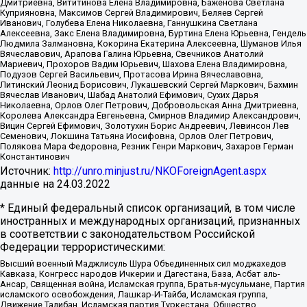
Дмитриевна, Вититинова Елена Владимировна, Баженова Светлана
Куприяновна, Максимов Сергей Владимирович, Беляев Сергей
Иванович, Голубева Елена Николаевна, Ганнушкина Светлана
Алексеевна, Закс Елена Владимировна, Буртина Елена Юрьевна, Гендель
Людмила Залмановна, Кокорина Екатерина Алексеевна, Шуманов Илья
Вячеславович, Арапова Галина Юрьевна, Свечников Анатолий
Мариевич, Прохоров Вадим Юрьевич, Шахова Елена Владимировна,
Подузов Сергей Васильевич, Протасова Ирина Вячеславовна,
Литинский Леонид Борисович, Лукашевский Сергей Маркович, Бахмин
Вячеслав Иванович, Шабад Анатолий Ефимович, Сухих Дарья
Николаевна, Орлов Олег Петрович, Добровольская Анна Дмитриевна,
Королева Александра Евгеньевна, Смирнов Владимир Александрович,
Вицин Сергей Ефимович, Золотухин Борис Андреевич, Левинсон Лев
Семенович, Локшина Татьяна Иосифовна, Орлов Олег Петрович,
Полякова Мара Федоровна, Резник Генри Маркович, Захаров Герман
Константинович
Источник:
http://unro.minjust.ru/NKOForeignAgent.aspx
данные на
24.03.2022
* Единый федеральный список организаций, в том числе
иностранных и международных организаций, признанных
в соответствии с законодательством Российской
Федерации террористическими:
Высший военный Маджлисуль Шура Объединенных сил моджахедов
Кавказа, Конгресс народов Ичкерии и Дагестана, База, Асбат аль-
Ансар, Священная война, Исламская группа, Братья-мусульмане, Партия
исламского освобождения, Лашкар-И-Тайба, Исламская группа,
Движение Талибан, Исламская партия Туркестана, Общество