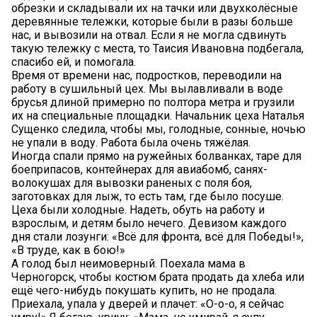
обрезки и складывали их на тачки или двухколёсные
деревянные тележки, которые были в разы больше
нас, и вывозили на отвал. Если я не могла сдвинуть
такую тележку с места, то Таисия Ивановна подбегала,
спасибо ей, и помогала.
Время от времени нас, подростков, переводили на
работу в сушильный цех. Мы вылавливали в воде
брусья длиной примерно по полтора метра и грузили
их на специальные площадки. Начальник цеха Наталья
Сущенко следила, чтобы мы, голодные, сонные, ночью
не упали в воду. Работа была очень тяжёлая.
Иногда спали прямо на ружейных болванках, таре для
боеприпасов, контейнерах для авиабомб, санях-
волокушах для вывозки раненых с поля боя,
заготовках для лыж, то есть там, где было посуше.
Цеха были холодные. Надеть, обуть на работу и
взрослым, и детям было нечего. Девизом каждого
дня стали лозунги: «Всё для фронта, всё для Победы!»,
«В труде, как в бою!»
А голод был неимоверный. Поехала мама в
Черногорск, чтобы костюм брата продать да хлеба или
ещё чего-нибудь покушать купить, но не продала.
Приехала, упала у дверей и плачет: «О-о-о, я сейчас