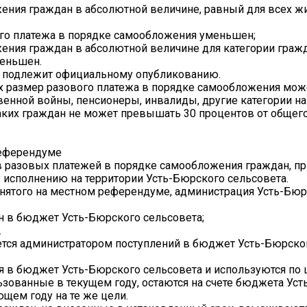
жения граждан в абсолютной величине, равный для всех ж
вого платежа в порядке самообложения уменьшен;
ения граждан в абсолютной величине для категории гражд
меньшен.
а подлежит официальному опубликованию.
ых размер разового платежа в порядке самообложения мож
венной войны, пенсионеры, инвалиды, другие категории н
ких граждан не может превышать 30 процентов от общего
референдуме
в разовых платежей в порядке самообложения граждан, пр
исполнению на территории Усть-Бюрского сельсовета.
ринятого на местном референдуме, администрация Усть-Бю
н в бюджет Усть-Бюрского сельсовета;
.
ется администратором поступлений в бюджет Усть-Бюрско
я в бюджет Усть-Бюрского сельсовета и используются по
ьзованные в текущем году, остаются на счете бюджета Ус
щем году на те же цели.