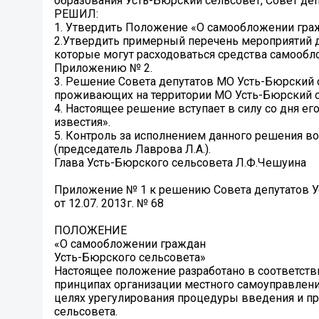
образования Усть-Бюрский сельсовет, Совет де
РЕШИЛ:
1. Утвердить Положение «О самообложении гра
2.Утвердить примерный перечень мероприятий д
которые могут расходоваться средства самообл
Приложению № 2.
3. Решение Совета депутатов МО Усть-Бюрский с
проживающих на территории МО Усть-Бюрский се
4. Настоящее решение вступает в силу со дня ег
известия».
5. Контроль за исполнением данного решения в
(председатель Лаврова Л.А.).
Глава Усть-Бюрского сельсовета Л.Ф.Чешуина
Приложение № 1 к решению Совета депутатов У
от 12.07. 2013г. № 68
ПОЛОЖЕНИЕ
«О самообложении граждан
Усть-Бюрского сельсовета»
Настоящее положение разработано в соответств
принципах организации местного самоуправлени
целях урегулирования процедуры введения и п
сельсовета.