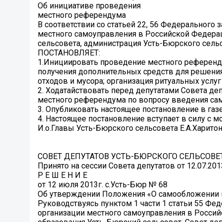
Об инициативе проведения
местного референдума
В соответствии со статьей 22, 56 Федерального 
местного самоуправления в Российской Федерац
сельсовета, администрация Усть-Бюрского сель
ПОСТАНОВЛЯЕТ:
1.Инициировать проведение местного референд
получения дополнительных средств для решения
отходов и мусора; организация ритуальных услуг
2. Ходатайствовать перед депутатами Совета д
местного референдума по вопросу введения сам
3. Опубликовать настоящее постановление в газе
4. Настоящее постановление вступает в силу с м
И.о.Главы Усть-Бюрского сельсовета Е.А.Харито
СОВЕТ ДЕПУТАТОВ УСТЬ-БЮРСКОГО СЕЛЬСОВЕ
Принято на сессии Совета депутатов от 12.07.201
Р Е Ш Е Н И Е
от 12 июля 2013г. с.Усть-Бюр № 68
Об утверждении Положения «О самообложении 
Руководствуясь пунктом 1 части 1 статьи 55 Фед
организации местного самоуправления в Россий