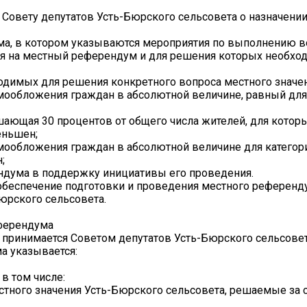
 Совету депутатов Усть-Бюрского сельсовета о назначени
ума, в котором указываются мероприятия по выполнению в
ия на местный референдум и для решения которых необхо
ходимых для решения конкретного вопроса местного значен
самообложения граждан в абсолютной величине, равный для
ышающая 30 процентов от общего числа жителей, для котор
еньшен;
амообложения граждан в абсолютной величине для категор
;
ндума в поддержку инициативы его проведения.
 обеспечение подготовки и проведения местного референд
юрского сельсовета.
еферендума
 принимается Советом депутатов Усть-Бюрского сельсовет
а указывается:
в том числе:
стного значения Усть-Бюрского сельсовета, решаемые за 