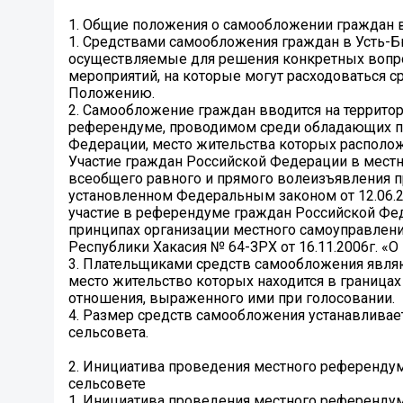
1. Общие положения о самообложении граждан 
1. Средствами самообложения граждан в Усть-Б
осуществляемые для решения конкретных вопро
мероприятий, на которые могут расходоваться 
Положению.
2. Самообложение граждан вводится на террито
референдуме, проводимом среди обладающих пр
Федерации, место жительства которых располож
Участие граждан Российской Федерации в мест
всеобщего равного и прямого волеизъявления п
установленном Федеральным законом от 12.06.20
участие в референдуме граждан Российской Фед
принципах организации местного самоуправлени
Республики Хакасия № 64-ЗРХ от 16.11.2006г. «
3. Плательщиками средств самообложения являю
место жительство которых находится в границах
отношения, выраженного ими при голосовании.
4. Размер средств самообложения устанавливае
сельсовета.
2. Инициатива проведения местного референду
сельсовете
1. Инициатива проведения местного референдум