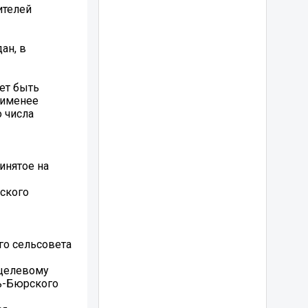
ителей
ан, в
ет быть
аименее
 числа
инятое на
рского
го сельсовета
 целевому
ть-Бюрского