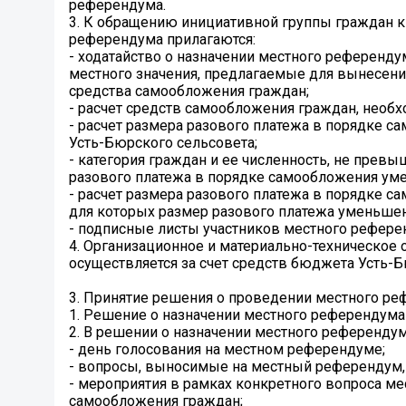
референдума.
3. К обращению инициативной группы граждан к
референдума прилагаются:
- ходатайство о назначении местного референд
местного значения, предлагаемые для вынесен
средства самообложения граждан;
- расчет средств самообложения граждан, необ
- расчет размера разового платежа в порядке 
Усть-Бюрского сельсовета;
- категория граждан и ее численность, не прев
разового платежа в порядке самообложения ум
- расчет размера разового платежа в порядке с
для которых размер разового платежа уменьшен
- подписные листы участников местного рефере
4. Организационное и материально-техническое
осуществляется за счет средств бюджета Усть-Б
3. Принятие решения о проведении местного р
1. Решение о назначении местного референдума
2. В решении о назначении местного референдум
- день голосования на местном референдуме;
- вопросы, выносимые на местный референдум, 
- мероприятия в рамках конкретного вопроса ме
самообложения граждан;