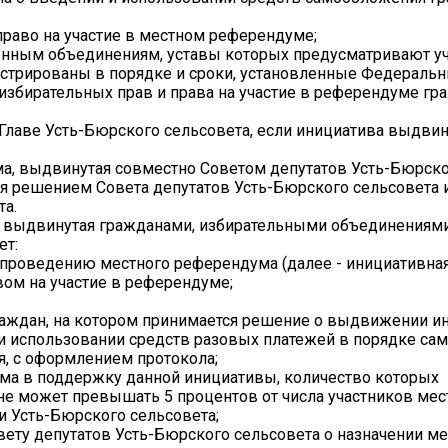
раво на участие в местном референдуме;
нным объединениям, уставы которых предусматривают уч
истрированы в порядке и сроки, установленные Федераль
х избирательных прав и права на участие в референдуме гр
 Главе Усть-Бюрского сельсовета, если инициатива выдви
а, выдвинутая совместно Советом депутатов Усть-Бюрско
ся решением Совета депутатов Усть-Бюрского сельсовета 
та.
, выдвинутая гражданами, избирательными объединениям
ет:
 проведению местного референдума (далее - инициативная
вом на участие в референдуме;
граждан, на котором принимается решение о выдвижении 
и использовании средств разовых платежей в порядке са
я, с оформлением протокола;
ума в поддержку данной инициативы, количество которых
не может превышать 5 процентов от числа участников мес
и Усть-Бюрского сельсовета;
вету депутатов Усть-Бюрского сельсовета о назначении ме