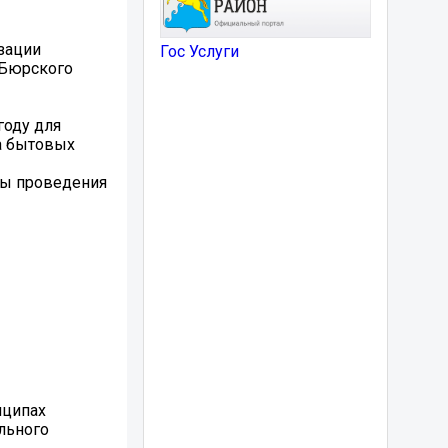
изации
Гос Услуги
-Бюрского
году для
а бытовых
вы проведения
нципах
льного