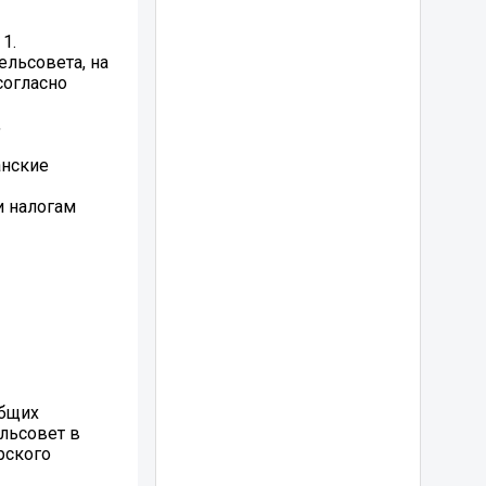
1.
льсовета, на
согласно
,
анские
и налогам
общих
льсовет в
рского