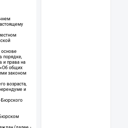
ечнем
настоящему
местном
йской
 основе
в порядке,
 и права на
 «Об общих
ими законом
го возраста,
еферендуме и
ь-Бюрского
-Бюрском
аждан (далее -