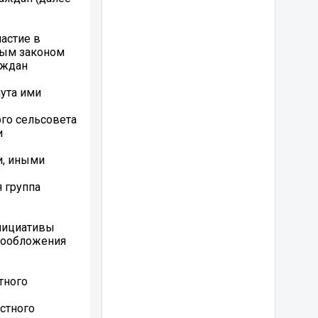
астие в
ным законом
аждан
нута ими
го сельсовета
и
и, иными
 группа
инициативы
мообложения
тного
стного