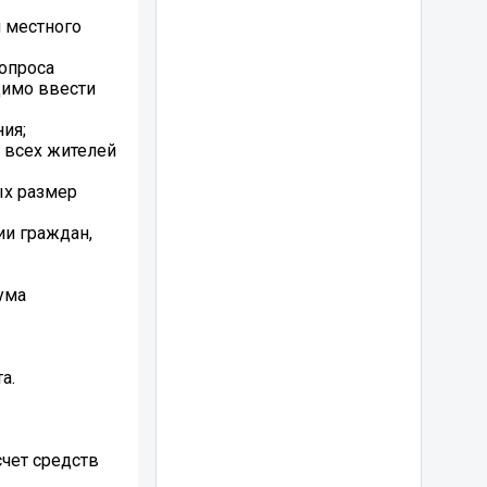
и местного
опроса
димо ввести
ия;
 всех жителей
ых размер
ии граждан,
ума
а.
счет средств