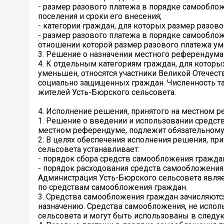
- размер разового платежа в порядке самообло
поселения и сроки его внесения;
- категории граждан, для которых размер разо
- размер разового платежа в порядке самооблож
отношении которой размер разового платежа у
3. Решение о назначении местного референдум
4. К отдельным категориям граждан, для котор
уменьшен, относятся участники Великой Отечест
социально защищенных граждан. Численность та
жителей Усть-Бюрского сельсовета.
4. Исполнение решения, принятого на местном 
1. Решение о введении и использовании средст
местном референдуме, подлежит обязательному 
2. В целях обеспечения исполнения решения, п
сельсовета устанавливает:
- порядок сбора средств самообложения гражда
- порядок расходования средств самообложения
Администрация Усть-Бюрского сельсовета явля
по средствам самообложения граждан.
3. Средства самообложения граждан зачисляютс
назначению. Средства самообложения, не испол
сельсовета и могут быть использованы в следую