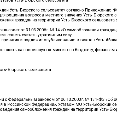
путатов Усть-Бюрского сельсовета
ждан Усть-Бюрского сельсовета» согласно Приложению № 
ля решения вопросов местного значения Усть-Бюрского се
ожения граждан на территории Усть-Бюрского сельсовета 
ельсовет от 31.03.2006г. № 14 «О самообложении граждан
льсовет» считать утратившим силу.
о принятия и подлежит опубликованию в газете «Усть-Абак
озложить на постоянную комиссию по бюджету, финансам 
сть-Бюрского сельсовета
ии с Федеральным законом от 06.10.2003г. № 131-ФЗ «Об 
я в Российской Федерации», Уставом МО Усть-Бюрский се
роведения самообложения граждан на территории Усть-Бю