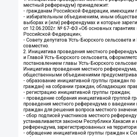
местный референдум) принадлежит:
- гражданам Российской Федерации, имеющим п
- избирательным объединениям, иным обществе
выборах и (или) референдумах и которые зарег
от 12.06.2002г. № 67-ФЗ «Об основных гарантия
Российской Федерации»;
- Совету депутатов Усть-Бюрского сельсовета и
совместно.
2. Инициатива проведения местного референдум
и Главой Усть-Бюрского сельсовета, оформляет
постановлением главы Усть-Бюрского сельсове
Инициатива проведения местного референдума
общественными объединениями предусматрива
- образование инициативной группы граждан по
граждан) на собрании граждан, обладающих пра
- регистрацию инициативной группы граждан;
- проведение собрания инициативной группой 
проведения местного референдума о введении 
граждан для решения вопроса местного значени
- сбор подписей участников местного референд
устанавливается законом Республики Хакасия и 
референдума, зарегистрированных на территори
- обращение инициативной группы граждан к Со