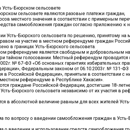
в Усть-Бюрском сельсовете
юрском сельсовете являются разовые платежи граждан,
сов местного значения в соответствии с примерным пер
средства самообложения граждан согласно приложению к 
рии Усть-Бюрского сельсовета по решению, принятому на 
авом на участие в местном референдуме граждан Росси
ено в границах Усть-Бюрского сельсовета.
ном референдуме является свободным и добровольным на
ри тайном голосовании. Местный референдум проводится 
02г. № 67-ФЗ «Об основных гарантиях избирательных прав
ерации», Федеральным законом от 06.10.2003г. № 131-ФЗ
я в Российской Федерации», принятым в соответствии с н
О местном референдуме в Республике Хакасия».
тся граждане Российской Федерации, достигшие 18-летне
 Усть-Бюрского сельсовета независимо от их участия в р
тся в абсолютной величине равным для всех жителей Уст
ма по вопросу о введении самообложения граждан в Усть
а о введении и использовании средств самообложения гр